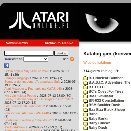
Nowinki/News
Archiwum/Archive
Katalog gier (konwe
Translate to
RSS
Wróc do katalogu
714
gier w katalogu
B
:
Letnia edycja Silly Venture 2026
z 2026-07-31
15:41 (36)
B-1 Nuclear Bomber
Pamięci Jurgiego
z 2026-07-21 12:42 (1)
Sceny z demosceny #7: opowiada SuN
z 2026-07-
B.A.S.I.C. Adventure, The
19 15:24 (2)
B.L.O.U.D
Atari Muzeum w Poznaniu na KWAS #40
z 2026-
BC's Quest For Tires
07-16 16:10 (4)
Nie żyje kolega Pecuś
z 2026-07-13 18:00 (30)
BMX Simulator
Sceny z demosceny #7 - Grzegorz "Sun" Żyła
z
BR-032 Constellation
2026-07-12 17:29 (12)
BSM Boulder Dash
Lost Party 2026 nadchodzi
z 2026-07-08 15:28
Baa Baa Black Sheep
(23)
Pan Zenon i Atari na KWAS #40
z 2026-07-07 13:25
Babel
(7)
Baby Berks
Spotkanie z redakcją "The Voice"
z 2026-07-04
Baby Chase!
07:42 (9)
KWAS #40 live
z 2026-06-27 12:53 (167)
Baby Dash
Spotkanie z grupą USSR
z 2026-06-26 19:36 (11)