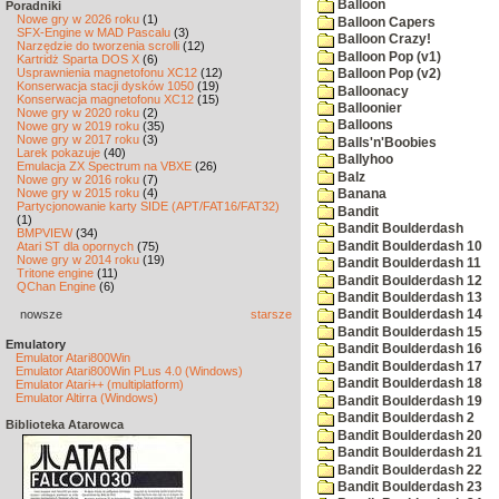
Balloon
Poradniki
Nowe gry w 2026 roku
(1)
Balloon Capers
SFX-Engine w MAD Pascalu
(3)
Balloon Crazy!
Narzędzie do tworzenia scrolli
(12)
Balloon Pop (v1)
Kartridż Sparta DOS X
(6)
Usprawnienia magnetofonu XC12
(12)
Balloon Pop (v2)
Konserwacja stacji dysków 1050
(19)
Balloonacy
Konserwacja magnetofonu XC12
(15)
Balloonier
Nowe gry w 2020 roku
(2)
Balloons
Nowe gry w 2019 roku
(35)
Nowe gry w 2017 roku
(3)
Balls'n'Boobies
Larek pokazuje
(40)
Ballyhoo
Emulacja ZX Spectrum na VBXE
(26)
Balz
Nowe gry w 2016 roku
(7)
Nowe gry w 2015 roku
(4)
Banana
Partycjonowanie karty SIDE (APT/FAT16/FAT32)
Bandit
(1)
Bandit Boulderdash
BMPVIEW
(34)
Bandit Boulderdash 10
Atari ST dla opornych
(75)
Nowe gry w 2014 roku
(19)
Bandit Boulderdash 11
Tritone engine
(11)
Bandit Boulderdash 12
QChan Engine
(6)
Bandit Boulderdash 13
nowsze
starsze
Bandit Boulderdash 14
Bandit Boulderdash 15
Emulatory
Bandit Boulderdash 16
Emulator Atari800Win
Bandit Boulderdash 17
Emulator Atari800Win PLus 4.0 (Windows)
Bandit Boulderdash 18
Emulator Atari++ (multiplatform)
Emulator Altirra (Windows)
Bandit Boulderdash 19
Bandit Boulderdash 2
Biblioteka Atarowca
Bandit Boulderdash 20
Bandit Boulderdash 21
Bandit Boulderdash 22
Bandit Boulderdash 23