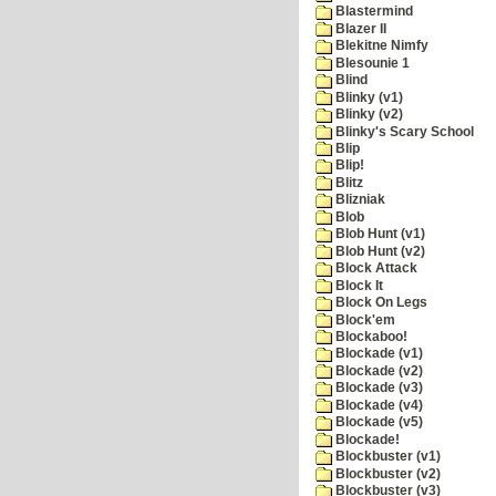
Blastermind
Blazer II
Blekitne Nimfy
Blesounie 1
Blind
Blinky (v1)
Blinky (v2)
Blinky's Scary School
Blip
Blip!
Blitz
Blizniak
Blob
Blob Hunt (v1)
Blob Hunt (v2)
Block Attack
Block It
Block On Legs
Block'em
Blockaboo!
Blockade (v1)
Blockade (v2)
Blockade (v3)
Blockade (v4)
Blockade (v5)
Blockade!
Blockbuster (v1)
Blockbuster (v2)
Blockbuster (v3)