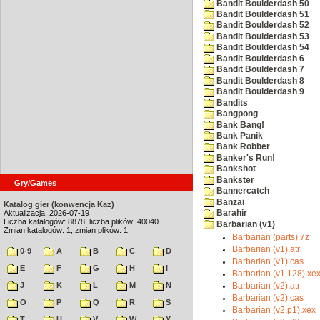
Bandit Boulderdash 50
Bandit Boulderdash 51
Bandit Boulderdash 52
Bandit Boulderdash 53
Bandit Boulderdash 54
Bandit Boulderdash 6
Bandit Boulderdash 7
Bandit Boulderdash 8
Bandit Boulderdash 9
Bandits
Bangpong
Bank Bang!
Bank Panik
Bank Robber
Banker's Run!
Bankshot
Bankster
Gry/Games
Bannercatch
Banzai
Katalog gier (konwencja Kaz)
Aktualizacja: 2026-07-19
Barahir
Liczba katalogów: 8878, liczba plików: 40040
Barbarian (v1)
Zmian katalogów: 1, zmian plików: 1
Barbarian (parts).7z
Barbarian (v1).atr
0-9
A
B
C
D
Barbarian (v1).cas
E
F
G
H
I
Barbarian (v1,128).xe
J
K
L
M
N
Barbarian (v2).atr
Barbarian (v2).cas
O
P
Q
R
S
Barbarian (v2,p1).xex
T
U
V
W
X