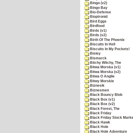
Bingo (v2)
Bingo Bay
Bio-Defense
Bioptronid
Bird Eggs
Birdfood
Birds (v1)
Birds (v2)
Birth Of The Phoenix
Biscuits In Hell
Biscuits In My Pockets!
Bisley
Bismarck
Bitchy Witchy, The
Bitwa Morska (v1)
Bitwa Morska (v2)
Bitwa O Anglie
Bitwy Morskie
Biznesik
Biznesmen
Black Bouncy Blob
Black Box (v1)
Black Box (v2)
Black Forest, The
Black Friday
Black Friday Stock Mark
Black Hawk
Black Hole
Black Hole Adventure