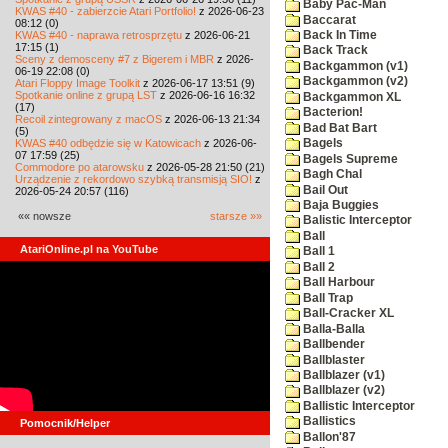
Baby Pac-Man
KWAS #40 - zabierzcie Atari Portfolio!
z 2026-06-23
Baccarat
08:12 (0)
KWAS #40 - naprawa retrosprzętu
z 2026-06-21
Back In Time
17:15 (1)
Back Track
Sceny z demosceny #7 z Bigerem i MBR
z 2026-
Backgammon (v1)
06-19 22:08 (0)
Backgammon (v2)
Atari Floppy Image Toolkit
z 2026-06-17 13:51 (9)
Spotkanie online z grupą LST
z 2026-06-16 16:32
Backgammon XL
(17)
Bacterion!
Recoil zintegrowany z macOS
z 2026-06-13 21:34
Bad Bat Bart
(5)
KWAS #40 odbędzie się w Katowicach
z 2026-06-
Bagels
07 17:59 (25)
Bagels Supreme
Commodore po atarowsku
z 2026-05-28 21:50 (21)
Bagh Chal
Urządzenie z rekordowo szybką transmisją SIO!
z
Bail Out
2026-05-24 20:57 (116)
Baja Buggies
«« nowsze
starsze »»
Balistic Interceptor
Ball
AtariOnline.pl na YouTube
Ball 1
Ball 2
Ball Harbour
Ball Trap
Ball-Cracker XL
Balla-Balla
Ballbender
Ballblaster
Ballblazer (v1)
Ballblazer (v2)
Ballistic Interceptor
Ballistics
Pomocnik/Helper
Ballon'87