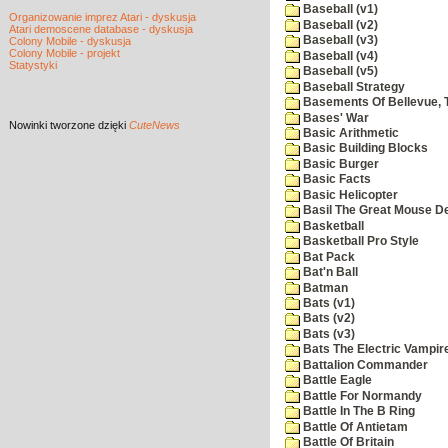
Baseball (v1)
Organizowanie imprez Atari - dyskusja
Baseball (v2)
Atari demoscene database - dyskusja
Baseball (v3)
Colony Mobile - dyskusja
Colony Mobile - projekt
Baseball (v4)
Statystyki
Baseball (v5)
Baseball Strategy
Basements Of Bellevue, 
Bases' War
Nowinki
tworzone dzięki
CuteNews
Basic Arithmetic
Basic Building Blocks
Basic Burger
Basic Facts
Basic Helicopter
Basil The Great Mouse De
Basketball
Basketball Pro Style
Bat Pack
Bat'n Ball
Batman
Bats (v1)
Bats (v2)
Bats (v3)
Bats The Electric Vampi
Battalion Commander
Battle Eagle
Battle For Normandy
Battle In The B Ring
Battle Of Antietam
Battle Of Britain