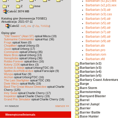
Barbarian (v2,p2).xex
Barbarian (v2,p3).xex
Y
Z
inne
Barbarian (v3).atr
Całość 3074 MB
Barbarian (v3).cas
Katalog gier (konwencja TOSEC)
Barbarian (v4).atr
Aktualizacja: 2021-07-11
Barbarian (v5).atr
Całość
,
md5
sha
(
7-Zip
,
TUGZip
)
Barbarian (v6).atr
Barbarian (v7).atr
Opisy gier
"Old Towers" (Atari ST)
opisał Misza (19)
Barbarian (v8).atr
Submarine Commander
opisał Kaz (36)
Barbarian (v9).atr
Frogs
opisał Xeen (0)
Choplifter!
opisał Urborg (0)
Barbarian.atx
Joust
opisał Urborg (17)
Barbarian.pro
Commando
opisał Urborg (35)
Barbarian.rom
Mario Bros
opisał Urborg (13)
Xenophobe
opisał Urborg (36)
Barbarian.xfd
Robbo Forever
opisał tbxx (16)
Barbarian (v2)
Kolony 2106
opisał tbxx (3)
Barbarian (v3)
Archon II: Adept
opisał Urborg/TDC (9)
Spitfire Ace/Hellcat Ace
opisał Farscape (9)
Barbarian (v4)
Wyspa
opisał Kaz (9)
Barbarian (v5)
Archon
opisał Urborg/TDC (16)
Barbary Coast Adventur
The Last Starfighter
opisał TDC (30)
Dwie Wieże
opisał Muffy (19)
Barge
Basil The Great Mouse Detective
opisał Charlie
Barn Storm
Cherry (125)
Barnstorming
Inny Świat
opisał Charlie Cherry (17)
Barnyard Blaster
Inspektor
opisał Charlie Cherry (19)
Grand Prix Simulator
opisał Charlie Cherry (16)
Barrel
Barrel Jump!
«« nowsze
starsze »»
Barrier
Barrier Battle
Wewnętrzne/Internals
Base Hunter