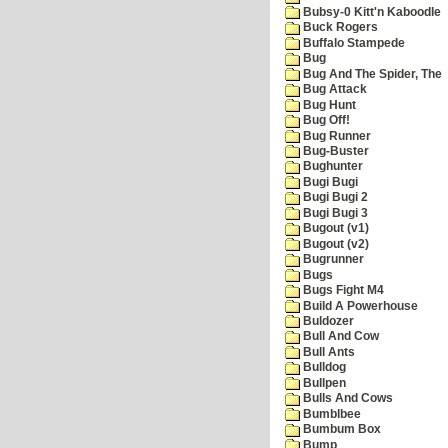
Bubsy-0 Kitt'n Kaboodle
Buck Rogers
Buffalo Stampede
Bug
Bug And The Spider, The
Bug Attack
Bug Hunt
Bug Off!
Bug Runner
Bug-Buster
Bughunter
Bugi Bugi
Bugi Bugi 2
Bugi Bugi 3
Bugout (v1)
Bugout (v2)
Bugrunner
Bugs
Bugs Fight M4
Build A Powerhouse
Buldozer
Bull And Cow
Bull Ants
Bulldog
Bullpen
Bulls And Cows
Bumblbee
Bumbum Box
Bump