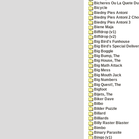
Bicheres Ou La Quete Du
Bicycle
Biedny Pies Antoni
Biedny Pies Antoni 2 Cho
Biedny Pies Antoni 3
Biene Maja
Biffdrop (v1)
Biffdrop (v2)
Big Bird's Funhouse
Big Bird's Special Delive
Big Boggle
Big Bump, The
Big House, The
Big Math Attack
Big Mess
Big Mouth Jack
Big Numbers
Big Quest!, The
Bigfoot
Bijets, The
Biker Dave
Bilbo
Bilder Puzzle
Billard
Billiards
Billy Raster Blaster
Bimbo
Binary Parasite
Bingo (v1)