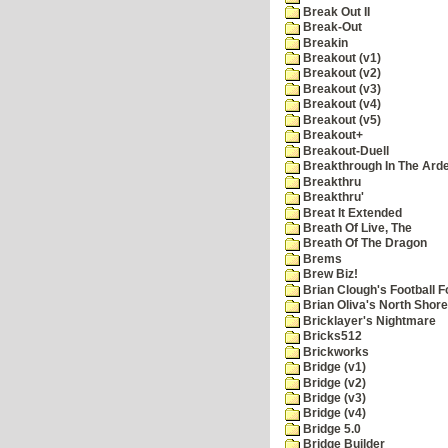
Break Out II
Break-Out
Breakin
Breakout (v1)
Breakout (v2)
Breakout (v3)
Breakout (v4)
Breakout (v5)
Breakout+
Breakout-Duell
Breakthrough In The Ard
Breakthru
Breakthru'
Breat It Extended
Breath Of Live, The
Breath Of The Dragon
Brems
Brew Biz!
Brian Clough's Football F
Brian Oliva's North Shore
Bricklayer's Nightmare
Bricks512
Brickworks
Bridge (v1)
Bridge (v2)
Bridge (v3)
Bridge (v4)
Bridge 5.0
Bridge Builder