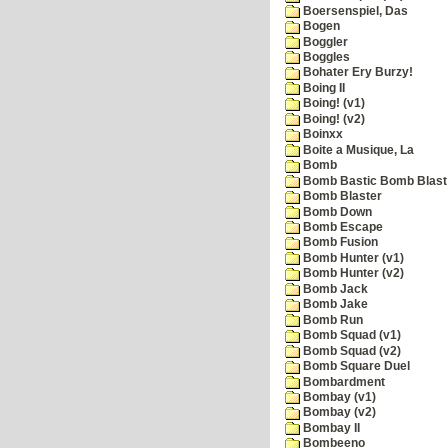
Boersenspiel, Das
Bogen
Boggler
Boggles
Bohater Ery Burzy!
Boing II
Boing! (v1)
Boing! (v2)
Boinxx
Boite a Musique, La
Bomb
Bomb Bastic Bomb Blast 
Bomb Blaster
Bomb Down
Bomb Escape
Bomb Fusion
Bomb Hunter (v1)
Bomb Hunter (v2)
Bomb Jack
Bomb Jake
Bomb Run
Bomb Squad (v1)
Bomb Squad (v2)
Bomb Square Duel
Bombardment
Bombay (v1)
Bombay (v2)
Bombay II
Bombeeno