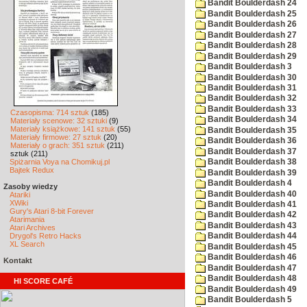
Bandit Boulderdash 24
Bandit Boulderdash 25
Bandit Boulderdash 26
Bandit Boulderdash 27
Bandit Boulderdash 28
Bandit Boulderdash 29
Bandit Boulderdash 3
Bandit Boulderdash 30
Bandit Boulderdash 31
Bandit Boulderdash 32
Bandit Boulderdash 33
Czasopisma: 714 sztuk
(185)
Bandit Boulderdash 34
Materiały scenowe: 32 sztuki
(9)
Materiały książkowe: 141 sztuk
(55)
Bandit Boulderdash 35
Materiały firmowe: 27 sztuk
(20)
Bandit Boulderdash 36
Materiały o grach: 351 sztuk
(211)
Bandit Boulderdash 37
sztuk (211)
Spiżarnia Voya na Chomikuj.pl
Bandit Boulderdash 38
Bajtek Redux
Bandit Boulderdash 39
Bandit Boulderdash 4
Zasoby wiedzy
Bandit Boulderdash 40
Atariki
XWiki
Bandit Boulderdash 41
Gury's Atari 8-bit Forever
Bandit Boulderdash 42
Atarimania
Bandit Boulderdash 43
Atari Archives
Drygol's Retro Hacks
Bandit Boulderdash 44
XL Search
Bandit Boulderdash 45
Bandit Boulderdash 46
Kontakt
Bandit Boulderdash 47
Bandit Boulderdash 48
HI SCORE CAFÉ
Bandit Boulderdash 49
Bandit Boulderdash 5