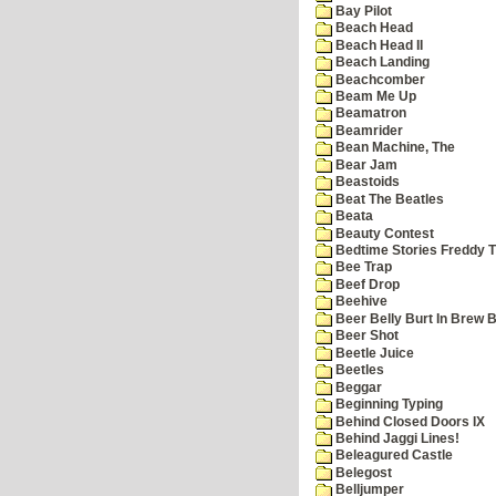
Bay Pilot
Beach Head
Beach Head II
Beach Landing
Beachcomber
Beam Me Up
Beamatron
Beamrider
Bean Machine, The
Bear Jam
Beastoids
Beat The Beatles
Beata
Beauty Contest
Bedtime Stories Freddy Th
Bee Trap
Beef Drop
Beehive
Beer Belly Burt In Brew B
Beer Shot
Beetle Juice
Beetles
Beggar
Beginning Typing
Behind Closed Doors IX
Behind Jaggi Lines!
Beleagured Castle
Belegost
Belljumper