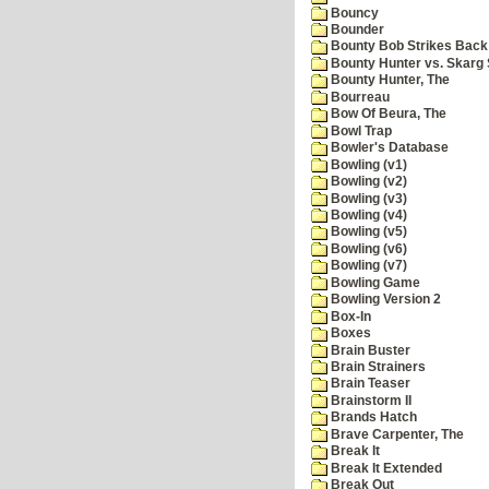
Bouncy
Bounder
Bounty Bob Strikes Back
Bounty Hunter vs. Skarg S
Bounty Hunter, The
Bourreau
Bow Of Beura, The
Bowl Trap
Bowler's Database
Bowling (v1)
Bowling (v2)
Bowling (v3)
Bowling (v4)
Bowling (v5)
Bowling (v6)
Bowling (v7)
Bowling Game
Bowling Version 2
Box-In
Boxes
Brain Buster
Brain Strainers
Brain Teaser
Brainstorm II
Brands Hatch
Brave Carpenter, The
Break It
Break It Extended
Break Out