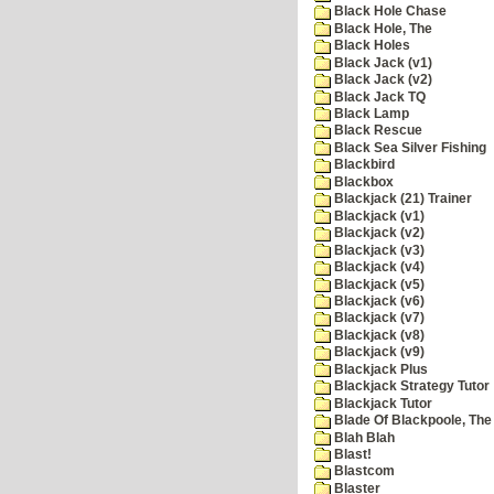
Black Hole Chase
Black Hole, The
Black Holes
Black Jack (v1)
Black Jack (v2)
Black Jack TQ
Black Lamp
Black Rescue
Black Sea Silver Fishing
Blackbird
Blackbox
Blackjack (21) Trainer
Blackjack (v1)
Blackjack (v2)
Blackjack (v3)
Blackjack (v4)
Blackjack (v5)
Blackjack (v6)
Blackjack (v7)
Blackjack (v8)
Blackjack (v9)
Blackjack Plus
Blackjack Strategy Tutor
Blackjack Tutor
Blade Of Blackpoole, The
Blah Blah
Blast!
Blastcom
Blaster