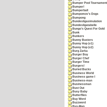
Bumper Pool Tournament
Bumper!
Bumperball
Bumpomov's Dogs
Bumpong
Bundesligasimulation
Bundesligatabelle
Bungo's Quest For Gold
Bunk
Bunkers
Bunny Busters
Bunny Hop (v1)
Bunny Hop (v2)
Burg Zarka
Burger Boy
Burger Chef
Burger Time
Burgers!
Buried Bucks
Business World
Business game I
Business-man
Businessman
Bust Out
Busy Baby
Butterflies
Buy Word
Buzzword
Byx-Man