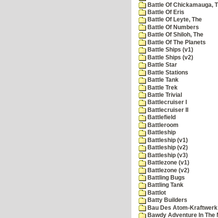
Battle Of Chickamauga, 
Battle Of Eris
Battle Of Leyte, The
Battle Of Numbers
Battle Of Shiloh, The
Battle Of The Planets
Battle Ships (v1)
Battle Ships (v2)
Battle Star
Battle Stations
Battle Tank
Battle Trek
Battle Trivial
Battlecruiser I
Battlecruiser II
Battlefield
Battleroom
Battleship
Battleship (v1)
Battleship (v2)
Battleship (v3)
Battlezone (v1)
Battlezone (v2)
Battling Bugs
Battling Tank
Battlot
Batty Builders
Bau Des Atom-Kraftwerk
Bawdy Adventure In The 