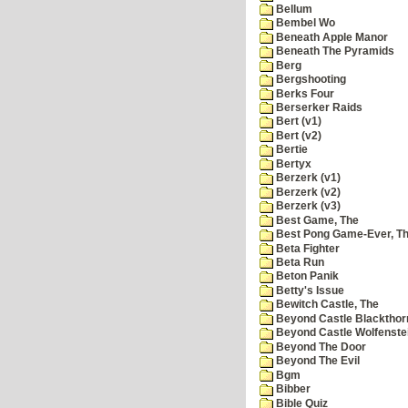
Bellum
Bembel Wo
Beneath Apple Manor
Beneath The Pyramids
Berg
Bergshooting
Berks Four
Berserker Raids
Bert (v1)
Bert (v2)
Bertie
Bertyx
Berzerk (v1)
Berzerk (v2)
Berzerk (v3)
Best Game, The
Best Pong Game-Ever, T
Beta Fighter
Beta Run
Beton Panik
Betty's Issue
Bewitch Castle, The
Beyond Castle Blackthor
Beyond Castle Wolfenste
Beyond The Door
Beyond The Evil
Bgm
Bibber
Bible Quiz