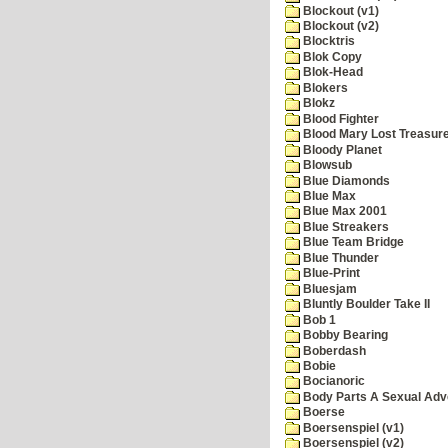
Blockout (v1)
Blockout (v2)
Blocktris
Blok Copy
Blok-Head
Blokers
Blokz
Blood Fighter
Blood Mary Lost Treasur
Bloody Planet
Blowsub
Blue Diamonds
Blue Max
Blue Max 2001
Blue Streakers
Blue Team Bridge
Blue Thunder
Blue-Print
Bluesjam
Bluntly Boulder Take II
Bob 1
Bobby Bearing
Boberdash
Bobie
Bocianoric
Body Parts A Sexual Adv
Boerse
Boersenspiel (v1)
Boersenspiel (v2)