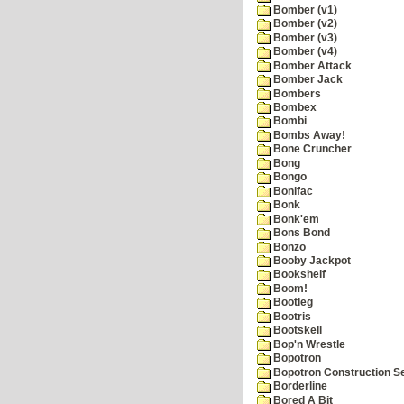
Bomber (v1)
Bomber (v2)
Bomber (v3)
Bomber (v4)
Bomber Attack
Bomber Jack
Bombers
Bombex
Bombi
Bombs Away!
Bone Cruncher
Bong
Bongo
Bonifac
Bonk
Bonk'em
Bons Bond
Bonzo
Booby Jackpot
Bookshelf
Boom!
Bootleg
Bootris
Bootskell
Bop'n Wrestle
Bopotron
Bopotron Construction S
Borderline
Bored A Bit