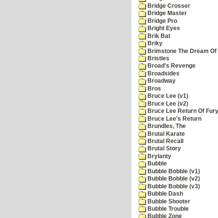
Bridge Crosser
Bridge Master
Bridge Pro
Bright Eyes
Brik Bat
Briky
Brimstone The Dream Of
Bristles
Broad's Revenge
Broadsides
Broadway
Bros
Bruce Lee (v1)
Bruce Lee (v2)
Bruce Lee Return Of Fur
Bruce Lee's Return
Brundles, The
Brutal Karate
Brutal Recall
Brutal Story
Brylanty
Bubble
Bubble Bobble (v1)
Bubble Bobble (v2)
Bubble Bobble (v3)
Bubble Dash
Bubble Shooter
Bubble Trouble
Bubble Zone