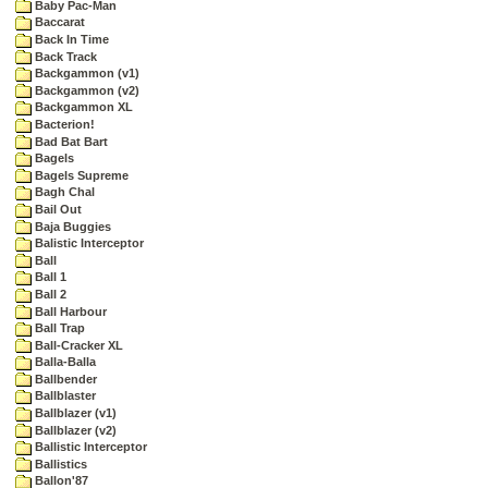
Baby Pac-Man
Baccarat
Back In Time
Back Track
Backgammon (v1)
Backgammon (v2)
Backgammon XL
Bacterion!
Bad Bat Bart
Bagels
Bagels Supreme
Bagh Chal
Bail Out
Baja Buggies
Balistic Interceptor
Ball
Ball 1
Ball 2
Ball Harbour
Ball Trap
Ball-Cracker XL
Balla-Balla
Ballbender
Ballblaster
Ballblazer (v1)
Ballblazer (v2)
Ballistic Interceptor
Ballistics
Ballon'87