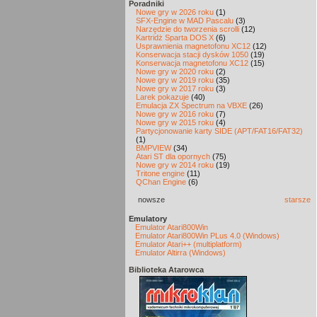
Poradniki
Nowe gry w 2026 roku
(1)
SFX-Engine w MAD Pascalu
(3)
Narzędzie do tworzenia scrolli
(12)
Kartridż Sparta DOS X
(6)
Usprawnienia magnetofonu XC12
(12)
Konserwacja stacji dysków 1050
(19)
Konserwacja magnetofonu XC12
(15)
Nowe gry w 2020 roku
(2)
Nowe gry w 2019 roku
(35)
Nowe gry w 2017 roku
(3)
Larek pokazuje
(40)
Emulacja ZX Spectrum na VBXE
(26)
Nowe gry w 2016 roku
(7)
Nowe gry w 2015 roku
(4)
Partycjonowanie karty SIDE (APT/FAT16/FAT32)
(1)
BMPVIEW
(34)
Atari ST dla opornych
(75)
Nowe gry w 2014 roku
(19)
Tritone engine
(11)
QChan Engine
(6)
nowsze
starsze
Emulatory
Emulator Atari800Win
Emulator Atari800Win PLus 4.0 (Windows)
Emulator Atari++ (multiplatform)
Emulator Altirra (Windows)
Biblioteka Atarowca