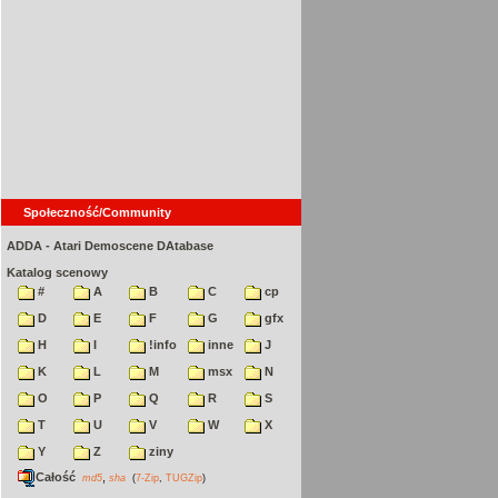
Społeczność/Community
ADDA - Atari Demoscene DAtabase
Katalog scenowy
#
A
B
C
cp
D
E
F
G
gfx
H
I
!info
inne
J
K
L
M
msx
N
O
P
Q
R
S
T
U
V
W
X
Y
Z
ziny
Całość
,
md5
sha
(
7-Zip
,
TUGZip
)