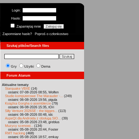
Login:
Hasło:
Zapamiętaj mnie
Zapomniane hasło?
Poproś o członkostwo
Szukaj plików/Search files
Gry
Użytki
Dema
Forum Atarum
Aktualne tematy
Starquake VBXE
(14)
ostatni: 07-08-2026 08:55, Wolfen
Studio komputerowe The Marauder -...
(249)
ostatni: 06-08-2026 19:56, pigula
Książka Gorgha o asemblerze
(79)
ostatni: 06-08-2026 15:35, tOri
Silly Venture 2026SE - the bigges...
(113)
ostatni: 06-08-2026 00:48, tdc
AspeQt dla Androida z obsługą SIO...
(39)
ostatni: 05-08-2026 23:48, greblus
Muzycy scenowi...
(134)
ostatni: 05-08-2026 20:44, Foster
RMT hacking
(468)
ostatni: 05-08-2026 18:57, emkay