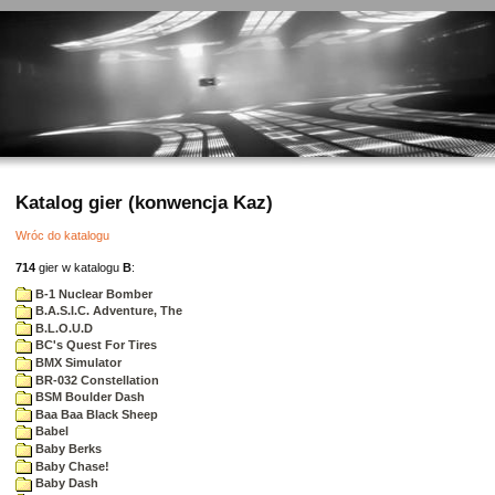
Katalog gier (konwencja Kaz)
Wróc do katalogu
714
gier w katalogu
B
:
B-1 Nuclear Bomber
B.A.S.I.C. Adventure, The
B.L.O.U.D
BC's Quest For Tires
BMX Simulator
BR-032 Constellation
BSM Boulder Dash
Baa Baa Black Sheep
Babel
Baby Berks
Baby Chase!
Baby Dash