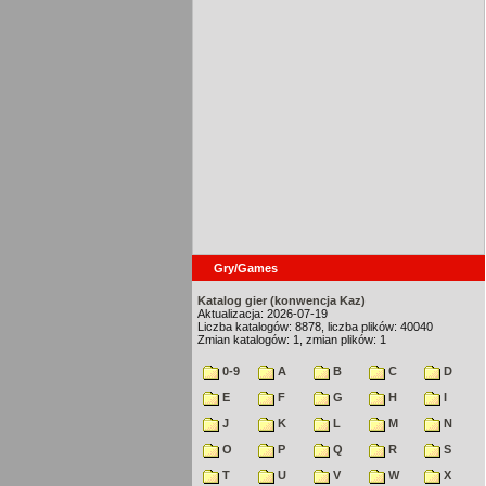
Gry/Games
Katalog gier (konwencja Kaz)
Aktualizacja: 2026-07-19
Liczba katalogów: 8878, liczba plików: 40040
Zmian katalogów: 1, zmian plików: 1
0-9
A
B
C
D
E
F
G
H
I
J
K
L
M
N
O
P
Q
R
S
T
U
V
W
X