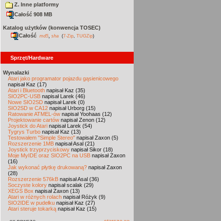
Z. Inne platformy
Całość 908 MB
Katalog użytków (konwencja TOSEC)
Całość
,
md5
sha
(
7-Zip
,
TUGZip
)
Sprzęt/Hardware
Wynalazki
Atari jako programator pojazdu gąsienicowego
napisał Kaz (17)
Atari i Bluetooth
napisał Kaz (35)
SIO2PC-USB
napisał Larek (46)
Nowe SIO2SD
napisał Larek (0)
SIO2SD w CA12
napisał Urborg (15)
Ratowanie ATMEL-ów
napisał Yoohaas (12)
Projektowanie cartów
napisał Zenon (12)
Joystick do Atari
napisał Larek (54)
Tygrys Turbo
napisał Kaz (13)
Testowałem "Simple Stereo"
napisał Zaxon (5)
Rozszerzenie 1MB
napisał Asal (21)
Joystick trzyprzyciskowy
napisał Sikor (18)
Moje MyIDE oraz SIO2PC na USB
napisał Zaxon
(16)
Jak wykonać płytkę drukowaną?
napisał Zaxon
(28)
Rozszerzenie 576kB
napisał Asal (36)
Soczyste kolory
napisał scalak (29)
XEGS Box
napisał Zaxon (13)
Atari w różnych rolach
napisał Różyk (9)
SIO2IDE w pudełku
napisał Kaz (27)
Atari steruje tokarką
napisał Kaz (15)