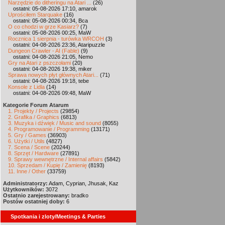
Narzędzie do ditheringu na Atari ...
(26)
ostatni: 05-08-2026 17:10, amarok
Uprościłem Starquake
(16)
ostatni: 05-08-2026 00:34, Bca
O co chodzi w grze Kasiarz?
(7)
ostatni: 05-08-2026 00:25, MaW
Rocznica 1 sierpnia - turówka WRCOH
(3)
ostatni: 04-08-2026 23:36, Ataripuzzle
Dungeon Crawler - AI (Fable)
(9)
ostatni: 04-08-2026 21:05, Nemo
Gry na Atari z pszczołami
(20)
ostatni: 04-08-2026 19:38, miker
Sprawa nowych płyt głównych Atari...
(71)
ostatni: 04-08-2026 19:18, tebe
Konsole z Lidla
(14)
ostatni: 04-08-2026 09:48, MaW
Kategorie Forum Atarum
1. Projekty / Projects
(29854)
2. Grafika / Graphics
(6813)
3. Muzyka i dźwięk / Music and sound
(8055)
4. Programowanie / Programming
(13171)
5. Gry / Games
(36903)
6. Użytki / Utils
(4827)
7. Scena / Scene
(20244)
8. Sprzęt / Hardware
(27891)
9. Sprawy wewnętrzne / Internal affairs
(5842)
10. Sprzedam / Kupię / Zamienię
(8193)
11. Inne / Other
(33759)
Administratorzy:
Adam, Cyprian, Jhusak, Kaz
Użytkowników:
3072
Ostatnio zarejestrowany:
bradko
Postów ostatniej doby:
6
Spotkania i zloty/Meetings & Parties