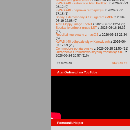
KWAS #40 - zabierzcie Atari Portfolio!
z 2026-06-23
08:12 (0)
KWAS #40 - naprawa retrosprzętu
z 2026-06-21
17:15 (1)
Sceny z demosceny #7 z Bigerem i MBR
z 2026-
06-19 22:08 (0)
Atari Floppy Image Toolkit
z 2026-06-17 13:51 (9)
Spotkanie online z grupą LST
z 2026-06-16 16:32
(17)
Recoil zintegrowany z macOS
z 2026-06-13 21:34
(5)
KWAS #40 odbędzie się w Katowicach
z 2026-06-
07 17:59 (25)
Commodore po atarowsku
z 2026-05-28 21:50 (21)
Urządzenie z rekordowo szybką transmisją SIO!
z
2026-05-24 20:57 (116)
«« nowsze
starsze »»
AtariOnline.pl na YouTube
Pomocnik/Helper