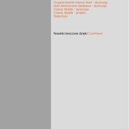
Organizowanie imprez Atari - dyskusja
Atari demoscene database - dyskusja
Colony Mobile - dyskusja
Colony Mobile - projekt
Statystyki
Nowinki
tworzone dzięki
CuteNews