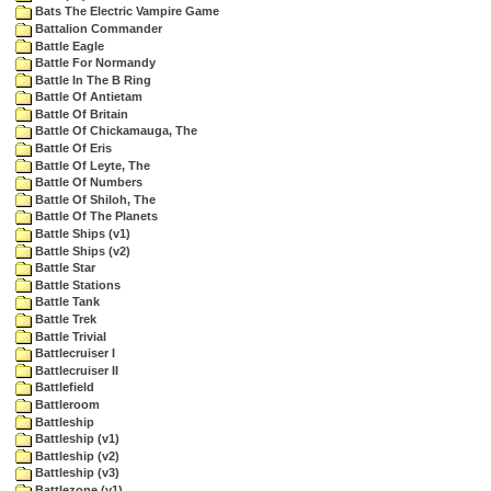
Bats The Electric Vampire Game
Battalion Commander
Battle Eagle
Battle For Normandy
Battle In The B Ring
Battle Of Antietam
Battle Of Britain
Battle Of Chickamauga, The
Battle Of Eris
Battle Of Leyte, The
Battle Of Numbers
Battle Of Shiloh, The
Battle Of The Planets
Battle Ships (v1)
Battle Ships (v2)
Battle Star
Battle Stations
Battle Tank
Battle Trek
Battle Trivial
Battlecruiser I
Battlecruiser II
Battlefield
Battleroom
Battleship
Battleship (v1)
Battleship (v2)
Battleship (v3)
Battlezone (v1)