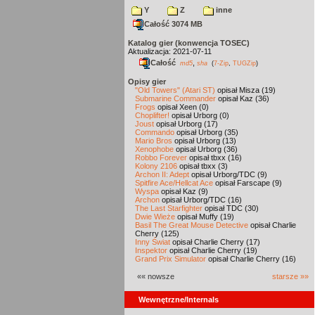
Y
Z
inne
Całość 3074 MB
Katalog gier (konwencja TOSEC)
Aktualizacja: 2021-07-11
Całość
,
md5
sha
(
7-Zip
,
TUGZip
)
Opisy gier
"Old Towers" (Atari ST)
opisał Misza (19)
Submarine Commander
opisał Kaz (36)
Frogs
opisał Xeen (0)
Choplifter!
opisał Urborg (0)
Joust
opisał Urborg (17)
Commando
opisał Urborg (35)
Mario Bros
opisał Urborg (13)
Xenophobe
opisał Urborg (36)
Robbo Forever
opisał tbxx (16)
Kolony 2106
opisał tbxx (3)
Archon II: Adept
opisał Urborg/TDC (9)
Spitfire Ace/Hellcat Ace
opisał Farscape (9)
Wyspa
opisał Kaz (9)
Archon
opisał Urborg/TDC (16)
The Last Starfighter
opisał TDC (30)
Dwie Wieże
opisał Muffy (19)
Basil The Great Mouse Detective
opisał Charlie
Cherry (125)
Inny Świat
opisał Charlie Cherry (17)
Inspektor
opisał Charlie Cherry (19)
Grand Prix Simulator
opisał Charlie Cherry (16)
«« nowsze
starsze »»
Wewnętrzne/Internals