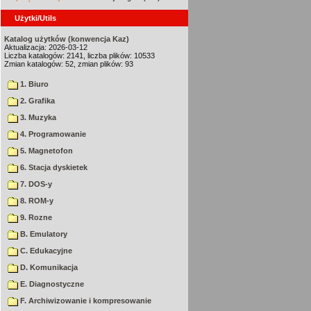
Użytki/Utils
Katalog użytków (konwencja Kaz)
Aktualizacja: 2026-03-12
Liczba katalogów: 2141, liczba plików: 10533
Zmian katalogów: 52, zmian plików: 93
1. Biuro
2. Grafika
3. Muzyka
4. Programowanie
5. Magnetofon
6. Stacja dyskietek
7. DOS-y
8. ROM-y
9. Rozne
B. Emulatory
C. Edukacyjne
D. Komunikacja
E. Diagnostyczne
F. Archiwizowanie i kompresowanie