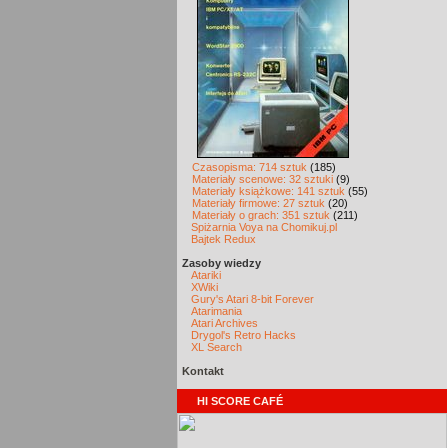
Czasopisma: 714 sztuk
(185)
Materiały scenowe: 32 sztuki
(9)
Materiały książkowe: 141 sztuk
(55)
Materiały firmowe: 27 sztuk
(20)
Materiały o grach: 351 sztuk
(211)
Spiżarnia Voya na Chomikuj.pl
Bajtek Redux
Zasoby wiedzy
Atariki
XWiki
Gury's Atari 8-bit Forever
Atarimania
Atari Archives
Drygol's Retro Hacks
XL Search
Kontakt
HI SCORE CAFÉ