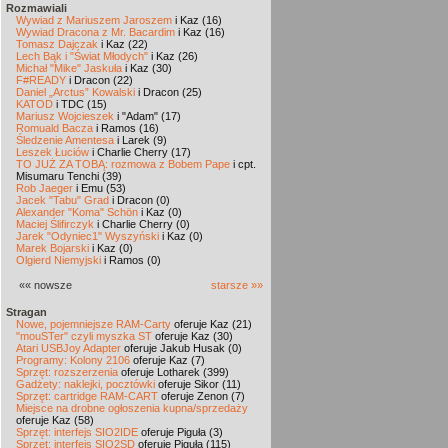
Rozmawiali
Wywiad z Mariuszem Jaroszem
i Kaz (16)
Wywiad Dracona z Mr. Bacardim
i Kaz (16)
Tomasz Dajczak
i Kaz (22)
Lech Bąk i "Świat Młodych"
i Kaz (26)
Michał "Mike" Jaskuła
i Kaz (30)
F#READY
i Dracon (22)
Daniel „Arctus” Kowalski
i Dracon (25)
KATOD
i TDC (15)
Mariusz Wojcieszek
i "Adam" (17)
Romuald Bacza
i Ramos (16)
Śledzenie Amentesa
i Larek (9)
Leszek Łuciów
i Charlie Cherry (17)
TO JUŻ ZA TOBĄ: rozmowa z Bobem Pape
i cpt.
Misumaru Tenchi (39)
Rob Jaeger
i Emu (53)
Jacek "Tabu" Grad
i Dracon (0)
Alexander "Koma" Schön
i Kaz (0)
Maciej Ślifirczyk
i Charlie Cherry (0)
Jarek "Odyniec1" Wyszyński
i Kaz (0)
Marek Bojarski
i Kaz (0)
Olgierd Niemyjski
i Ramos (0)
«« nowsze
starsze »»
Stragan
Nowe, pojemniejsze RAM-Carty
oferuje Kaz (21)
"mouSTer" czyli myszka ST
oferuje Kaz (30)
Atari USBJoy Adapter
oferuje Jakub Husak (0)
Programy: Kolony 2106
oferuje Kaz (7)
Sprzęt: rozszerzenia
oferuje Lotharek (399)
Gadżety: naklejki, pocztówki
oferuje Sikor (11)
Sprzęt: cartridge RAM-CART
oferuje Zenon (7)
Miejsce na drobne ogłoszenia kupna/sprzedaży
oferuje Kaz (58)
Sprzęt: interfejs SIO2IDE
oferuje Piguła (3)
Sprzęt: interfejs SIO2SD
oferuje Piguła (115)