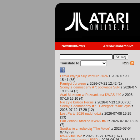
Nowinki/News
Archiwum/Archive
Translate to
RSS
Letnia edycja Silly Venture 2026
z 2026-07-31
15:41 (36)
Pamięci Jurgiego
z 2026-07-21 12:42 (1)
Sceny z demosceny #7: opowiada SuN
z 2026-07-
19 15:24 (2)
Atari Muzeum w Poznaniu na KWAS #40
z 2026-
07-16 16:10 (4)
Nie żyje kolega Pecuś
z 2026-07-13 18:00 (30)
Sceny z demosceny #7 - Grzegorz "Sun" Żyła
z
2026-07-12 17:29 (12)
Lost Party 2026 nadchodzi
z 2026-07-08 15:28
(23)
Pan Zenon i Atari na KWAS #40
z 2026-07-07 13:25
(7)
Spotkanie z redakcją "The Voice"
z 2026-07-04
07:42 (9)
KWAS #40 live
z 2026-06-27 12:53 (167)
Spotkanie z grupą USSR
z 2026-06-26 19:36 (11)