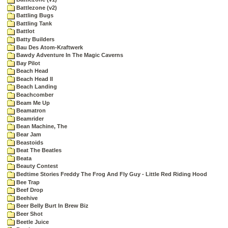
Battlezone (v2)
Battling Bugs
Battling Tank
Battlot
Batty Builders
Bau Des Atom-Kraftwerk
Bawdy Adventure In The Magic Caverns
Bay Pilot
Beach Head
Beach Head II
Beach Landing
Beachcomber
Beam Me Up
Beamatron
Beamrider
Bean Machine, The
Bear Jam
Beastoids
Beat The Beatles
Beata
Beauty Contest
Bedtime Stories Freddy The Frog And Fly Guy - Little Red Riding Hood
Bee Trap
Beef Drop
Beehive
Beer Belly Burt In Brew Biz
Beer Shot
Beetle Juice