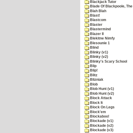
Blackjack Tutor
Blade Of Blackpoole, The
Blah Blah
Blast!
Blastcom
Blaster
Blastermind
Blazer II
Blekitne Nimfy
Blesounie 1
Blind
Blinky (v1)
Blinky (v2)
Blinky's Scary School
Blip
Blip!
Blitz
Blizniak
Blob
Blob Hunt (v1)
Blob Hunt (v2)
Block Attack
Block It
Block On Legs
Block'em
Blockaboo!
Blockade (v1)
Blockade (v2)
Blockade (v3)