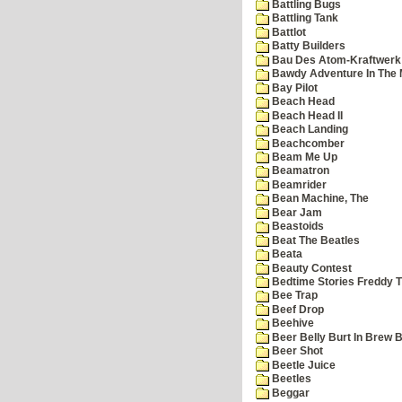
Battling Bugs
Battling Tank
Battlot
Batty Builders
Bau Des Atom-Kraftwerk
Bawdy Adventure In The 
Bay Pilot
Beach Head
Beach Head II
Beach Landing
Beachcomber
Beam Me Up
Beamatron
Beamrider
Bean Machine, The
Bear Jam
Beastoids
Beat The Beatles
Beata
Beauty Contest
Bedtime Stories Freddy Th
Bee Trap
Beef Drop
Beehive
Beer Belly Burt In Brew B
Beer Shot
Beetle Juice
Beetles
Beggar