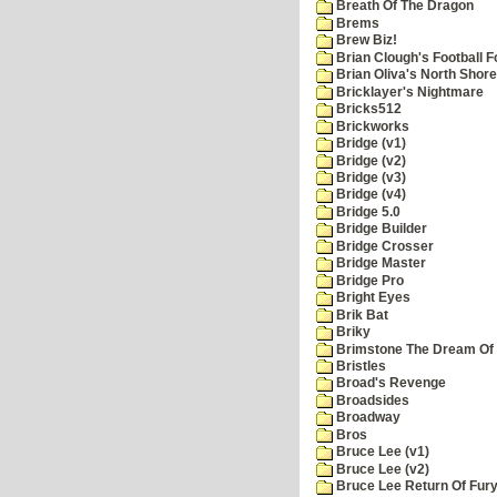
Breath Of The Dragon
Brems
Brew Biz!
Brian Clough's Football F
Brian Oliva's North Shore
Bricklayer's Nightmare
Bricks512
Brickworks
Bridge (v1)
Bridge (v2)
Bridge (v3)
Bridge (v4)
Bridge 5.0
Bridge Builder
Bridge Crosser
Bridge Master
Bridge Pro
Bright Eyes
Brik Bat
Briky
Brimstone The Dream Of
Bristles
Broad's Revenge
Broadsides
Broadway
Bros
Bruce Lee (v1)
Bruce Lee (v2)
Bruce Lee Return Of Fur