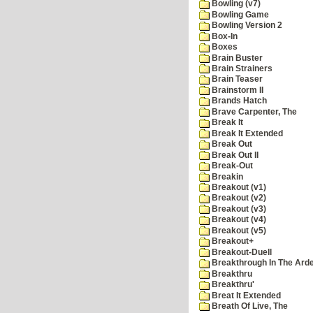
Bowling (v7)
Bowling Game
Bowling Version 2
Box-In
Boxes
Brain Buster
Brain Strainers
Brain Teaser
Brainstorm II
Brands Hatch
Brave Carpenter, The
Break It
Break It Extended
Break Out
Break Out II
Break-Out
Breakin
Breakout (v1)
Breakout (v2)
Breakout (v3)
Breakout (v4)
Breakout (v5)
Breakout+
Breakout-Duell
Breakthrough In The Ard
Breakthru
Breakthru'
Breat It Extended
Breath Of Live, The