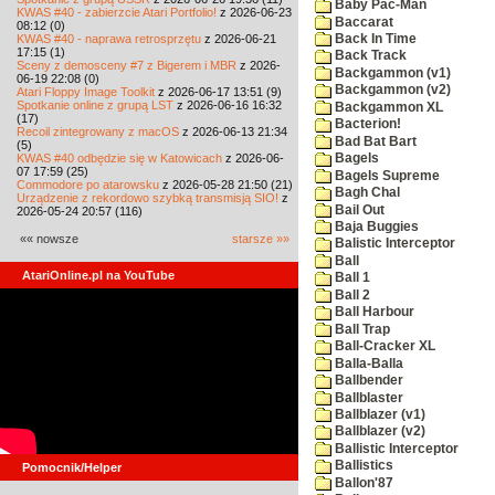
Baby Pac-Man
KWAS #40 - zabierzcie Atari Portfolio!
z 2026-06-23
Baccarat
08:12 (0)
KWAS #40 - naprawa retrosprzętu
z 2026-06-21
Back In Time
17:15 (1)
Back Track
Sceny z demosceny #7 z Bigerem i MBR
z 2026-
Backgammon (v1)
06-19 22:08 (0)
Backgammon (v2)
Atari Floppy Image Toolkit
z 2026-06-17 13:51 (9)
Spotkanie online z grupą LST
z 2026-06-16 16:32
Backgammon XL
(17)
Bacterion!
Recoil zintegrowany z macOS
z 2026-06-13 21:34
Bad Bat Bart
(5)
KWAS #40 odbędzie się w Katowicach
z 2026-06-
Bagels
07 17:59 (25)
Bagels Supreme
Commodore po atarowsku
z 2026-05-28 21:50 (21)
Bagh Chal
Urządzenie z rekordowo szybką transmisją SIO!
z
Bail Out
2026-05-24 20:57 (116)
Baja Buggies
«« nowsze
starsze »»
Balistic Interceptor
Ball
AtariOnline.pl na YouTube
Ball 1
Ball 2
Ball Harbour
Ball Trap
Ball-Cracker XL
Balla-Balla
Ballbender
Ballblaster
Ballblazer (v1)
Ballblazer (v2)
Ballistic Interceptor
Ballistics
Pomocnik/Helper
Ballon'87