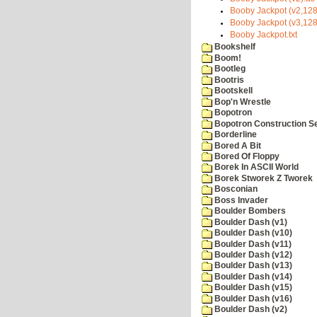
Booby Jackpot (v2,128
Booby Jackpot (v3,128
Booby Jackpot.txt
Bookshelf
Boom!
Bootleg
Bootris
Bootskell
Bop'n Wrestle
Bopotron
Bopotron Construction S
Borderline
Bored A Bit
Bored Of Floppy
Borek In ASCII World
Borek Stworek Z Tworek
Bosconian
Boss Invader
Boulder Bombers
Boulder Dash (v1)
Boulder Dash (v10)
Boulder Dash (v11)
Boulder Dash (v12)
Boulder Dash (v13)
Boulder Dash (v14)
Boulder Dash (v15)
Boulder Dash (v16)
Boulder Dash (v2)