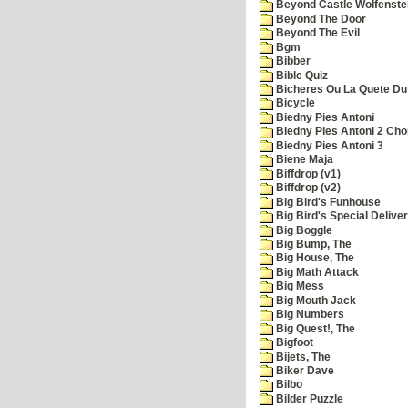
Beyond Castle Wolfenste
Beyond The Door
Beyond The Evil
Bgm
Bibber
Bible Quiz
Bicheres Ou La Quete Du
Bicycle
Biedny Pies Antoni
Biedny Pies Antoni 2 Cho
Biedny Pies Antoni 3
Biene Maja
Biffdrop (v1)
Biffdrop (v2)
Big Bird's Funhouse
Big Bird's Special Delive
Big Boggle
Big Bump, The
Big House, The
Big Math Attack
Big Mess
Big Mouth Jack
Big Numbers
Big Quest!, The
Bigfoot
Bijets, The
Biker Dave
Bilbo
Bilder Puzzle