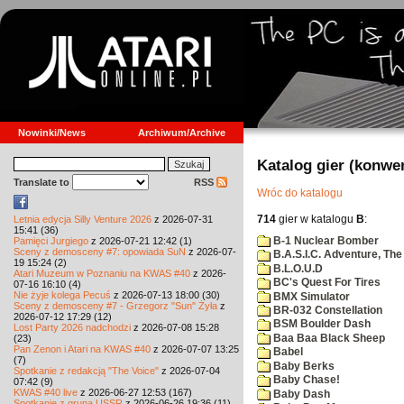
Nowinki/News
Archiwum/Archive
Katalog gier (konwe
Translate to
RSS
Wróc do katalogu
714
gier w katalogu
B
:
Letnia edycja Silly Venture 2026
z 2026-07-31
15:41 (36)
B-1 Nuclear Bomber
Pamięci Jurgiego
z 2026-07-21 12:42 (1)
Sceny z demosceny #7: opowiada SuN
z 2026-07-
B.A.S.I.C. Adventure, The
19 15:24 (2)
B.L.O.U.D
Atari Muzeum w Poznaniu na KWAS #40
z 2026-
BC's Quest For Tires
07-16 16:10 (4)
Nie żyje kolega Pecuś
z 2026-07-13 18:00 (30)
BMX Simulator
Sceny z demosceny #7 - Grzegorz "Sun" Żyła
z
BR-032 Constellation
2026-07-12 17:29 (12)
BSM Boulder Dash
Lost Party 2026 nadchodzi
z 2026-07-08 15:28
Baa Baa Black Sheep
(23)
Pan Zenon i Atari na KWAS #40
z 2026-07-07 13:25
Babel
(7)
Baby Berks
Spotkanie z redakcją "The Voice"
z 2026-07-04
Baby Chase!
07:42 (9)
KWAS #40 live
z 2026-06-27 12:53 (167)
Baby Dash
Spotkanie z grupą USSR
z 2026-06-26 19:36 (11)