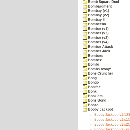
Bomb Square Duel
Bombardment
Bombay (v1)
Bombay (v2)
Bombay II
Bombeeno
Bomber (v1)
Bomber (v2)
Bomber (v3)
Bomber (v4)
Bomber Attack
Bomber Jack
Bombers
Bombex
Bombi
Bombs Away!
Bone Cruncher
Bong
Bongo
Bonifac
Bonk
Bonk'em
Bons Bond
Bonzo
Booby Jackpot
Booby Jackpot (v1,128
Booby Jackpot (v1,s1).
Booby Jackpot (v1,s2).
Booby Jackpot (v2).atr