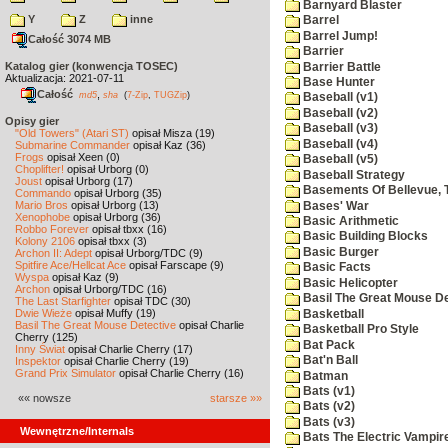
Barnyard Blaster
Y
Z
inne
Barrel
Barrel Jump!
Całość 3074 MB
Barrier
Katalog gier (konwencja TOSEC)
Barrier Battle
Aktualizacja: 2021-07-11
Base Hunter
Całość
,
md5
sha
(
7-Zip
,
TUGZip
)
Baseball (v1)
Baseball (v2)
Opisy gier
Baseball (v3)
"Old Towers" (Atari ST)
opisał Misza (19)
Baseball (v4)
Submarine Commander
opisał Kaz (36)
Frogs
opisał Xeen (0)
Baseball (v5)
Choplifter!
opisał Urborg (0)
Baseball Strategy
Joust
opisał Urborg (17)
Basements Of Bellevue, 
Commando
opisał Urborg (35)
Mario Bros
opisał Urborg (13)
Bases' War
Xenophobe
opisał Urborg (36)
Basic Arithmetic
Robbo Forever
opisał tbxx (16)
Basic Building Blocks
Kolony 2106
opisał tbxx (3)
Basic Burger
Archon II: Adept
opisał Urborg/TDC (9)
Spitfire Ace/Hellcat Ace
opisał Farscape (9)
Basic Facts
Wyspa
opisał Kaz (9)
Basic Helicopter
Archon
opisał Urborg/TDC (16)
Basil The Great Mouse De
The Last Starfighter
opisał TDC (30)
Dwie Wieże
opisał Muffy (19)
Basketball
Basil The Great Mouse Detective
opisał Charlie
Basketball Pro Style
Cherry (125)
Bat Pack
Inny Świat
opisał Charlie Cherry (17)
Bat'n Ball
Inspektor
opisał Charlie Cherry (19)
Grand Prix Simulator
opisał Charlie Cherry (16)
Batman
Bats (v1)
«« nowsze
starsze »»
Bats (v2)
Bats (v3)
Wewnętrzne/Internals
Bats The Electric Vampi