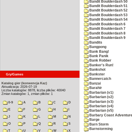
Bandit Boulderdash 50
Bandit Boulderdash 51
Bandit Boulderdash 52
Bandit Boulderdash 53
Bandit Boulderdash 54
Bandit Boulderdash 6
Bandit Boulderdash 7
Bandit Boulderdash 8
Bandit Boulderdash 9
Bandits
Bangpong
Bank Bang!
Bank Panik
Bank Robber
Banker's Run!
Bankshot
Bankster
Gry/Games
Bannercatch
Katalog gier (konwencja Kaz)
Banzai
Aktualizacja: 2026-07-19
Barahir
Liczba katalogów: 8878, liczba plików: 40040
Barbarian (v1)
Zmian katalogów: 1, zmian plików: 1
Barbarian (v2)
Barbarian (v3)
0-9
A
B
C
D
Barbarian (v4)
E
F
G
H
I
Barbarian (v5)
Barbary Coast Adventur
J
K
L
M
N
Barge
O
P
Q
R
S
Barn Storm
Barnstorming
T
U
V
W
X