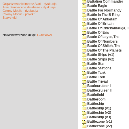
Battalion Commander
Organizowanie imprez Atari - dyskusja
Battle Eagle
Atari demoscene database - dyskusja
Battle For Normandy
Colony Mobile - dyskusja
Colony Mobile - projekt
Battle In The B Ring
Statystyki
Battle Of Antietam
Battle Of Britain
Battle Of Chickamauga, 
Battle Of Eris
Nowinki
tworzone dzięki
CuteNews
Battle Of Leyte, The
Battle Of Numbers
Battle Of Shiloh, The
Battle Of The Planets
Battle Ships (v1)
Battle Ships (v2)
Battle Star
Battle Stations
Battle Tank
Battle Trek
Battle Trivial
Battlecruiser I
Battlecruiser II
Battlefield
Battleroom
Battleship
Battleship (v1)
Battleship (v2)
Battleship (v3)
Battlezone (v1)
Battlezone (v2)