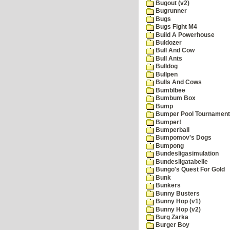
Bugout (v2)
Bugrunner
Bugs
Bugs Fight M4
Build A Powerhouse
Buldozer
Bull And Cow
Bull Ants
Bulldog
Bullpen
Bulls And Cows
Bumblbee
Bumbum Box
Bump
Bumper Pool Tournament
Bumper!
Bumperball
Bumpomov's Dogs
Bumpong
Bundesligasimulation
Bundesligatabelle
Bungo's Quest For Gold
Bunk
Bunkers
Bunny Busters
Bunny Hop (v1)
Bunny Hop (v2)
Burg Zarka
Burger Boy