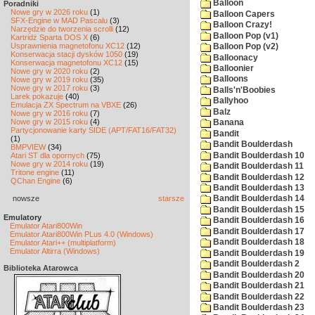
Balloon
Poradniki
Nowe gry w 2026 roku
(1)
Balloon Capers
SFX-Engine w MAD Pascalu
(3)
Balloon Crazy!
Narzędzie do tworzenia scrolli
(12)
Balloon Pop (v1)
Kartridż Sparta DOS X
(6)
Usprawnienia magnetofonu XC12
(12)
Balloon Pop (v2)
Konserwacja stacji dysków 1050
(19)
Balloonacy
Konserwacja magnetofonu XC12
(15)
Balloonier
Nowe gry w 2020 roku
(2)
Balloons
Nowe gry w 2019 roku
(35)
Nowe gry w 2017 roku
(3)
Balls'n'Boobies
Larek pokazuje
(40)
Ballyhoo
Emulacja ZX Spectrum na VBXE
(26)
Balz
Nowe gry w 2016 roku
(7)
Nowe gry w 2015 roku
(4)
Banana
Partycjonowanie karty SIDE (APT/FAT16/FAT32)
Bandit
(1)
Bandit Boulderdash
BMPVIEW
(34)
Bandit Boulderdash 10
Atari ST dla opornych
(75)
Nowe gry w 2014 roku
(19)
Bandit Boulderdash 11
Tritone engine
(11)
Bandit Boulderdash 12
QChan Engine
(6)
Bandit Boulderdash 13
nowsze
starsze
Bandit Boulderdash 14
Bandit Boulderdash 15
Emulatory
Bandit Boulderdash 16
Emulator Atari800Win
Bandit Boulderdash 17
Emulator Atari800Win PLus 4.0 (Windows)
Bandit Boulderdash 18
Emulator Atari++ (multiplatform)
Emulator Altirra (Windows)
Bandit Boulderdash 19
Bandit Boulderdash 2
Biblioteka Atarowca
Bandit Boulderdash 20
Bandit Boulderdash 21
Bandit Boulderdash 22
Bandit Boulderdash 23