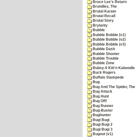
Bruce Lee's Return
Brundles, The
Brutal Karate
Brutal Recall
Brutal Story
Brylanty
Bubble
Bubble Bobble (v1)
Bubble Bobble (v2)
Bubble Bobble (v3)
Bubble Dash
Bubble Shooter
Bubble Trouble
Bubble Zone
Bubsy-0 Kitt'n Kaboodle
Buck Rogers
Buffalo Stampede
Bug
Bug And The Spider, The
Bug Attack
Bug Hunt
Bug Off!
Bug Runner
Bug-Buster
Bughunter
Bugi Bugi
Bugi Bugi 2
Bugi Bugi 3
Bugout (v1)