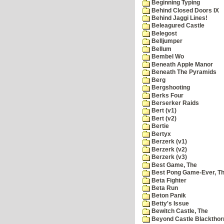
Beginning Typing
Behind Closed Doors IX
Behind Jaggi Lines!
Beleagured Castle
Belegost
Belljumper
Bellum
Bembel Wo
Beneath Apple Manor
Beneath The Pyramids
Berg
Bergshooting
Berks Four
Berserker Raids
Bert (v1)
Bert (v2)
Bertie
Bertyx
Berzerk (v1)
Berzerk (v2)
Berzerk (v3)
Best Game, The
Best Pong Game-Ever, T
Beta Fighter
Beta Run
Beton Panik
Betty's Issue
Bewitch Castle, The
Beyond Castle Blackthor