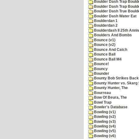
Boulder Dash Trap Bould
Boulder Dash Trap Bould
Boulder Dash True Bould
Boulder Dash Water Eat
Boulderdan 1
Boulderdan 2
Boulderdash II 25th Anni
Boulders And Bombs
Bounce (v1)
Bounce (v2)
Bounce And Catch
Bounce Ball
Bounce Ball M4
Bounce!
Bouncy
Bounder
Bounty Bob Strikes Back
Bounty Hunter vs. Skarg S
Bounty Hunter, The
Bourreau
Bow Of Beura, The
Bowl Trap
Bowler's Database
Bowling (v1)
Bowling (v2)
Bowling (v3)
Bowling (v4)
Bowling (v5)
Bowling (v6)