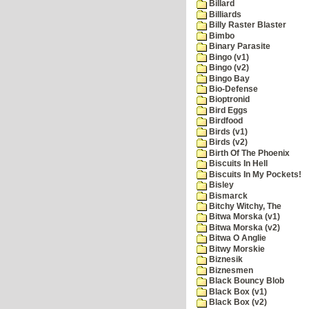
Billard
Billiards
Billy Raster Blaster
Bimbo
Binary Parasite
Bingo (v1)
Bingo (v2)
Bingo Bay
Bio-Defense
Bioptronid
Bird Eggs
Birdfood
Birds (v1)
Birds (v2)
Birth Of The Phoenix
Biscuits In Hell
Biscuits In My Pockets!
Bisley
Bismarck
Bitchy Witchy, The
Bitwa Morska (v1)
Bitwa Morska (v2)
Bitwa O Anglie
Bitwy Morskie
Biznesik
Biznesmen
Black Bouncy Blob
Black Box (v1)
Black Box (v2)