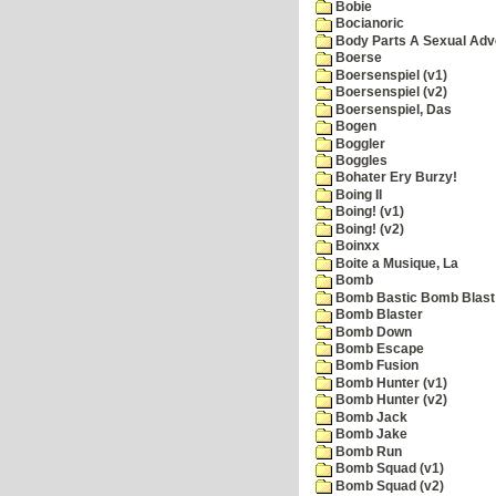
Bobie
Bocianoric
Body Parts A Sexual Adv
Boerse
Boersenspiel (v1)
Boersenspiel (v2)
Boersenspiel, Das
Bogen
Boggler
Boggles
Bohater Ery Burzy!
Boing II
Boing! (v1)
Boing! (v2)
Boinxx
Boite a Musique, La
Bomb
Bomb Bastic Bomb Blast 
Bomb Blaster
Bomb Down
Bomb Escape
Bomb Fusion
Bomb Hunter (v1)
Bomb Hunter (v2)
Bomb Jack
Bomb Jake
Bomb Run
Bomb Squad (v1)
Bomb Squad (v2)