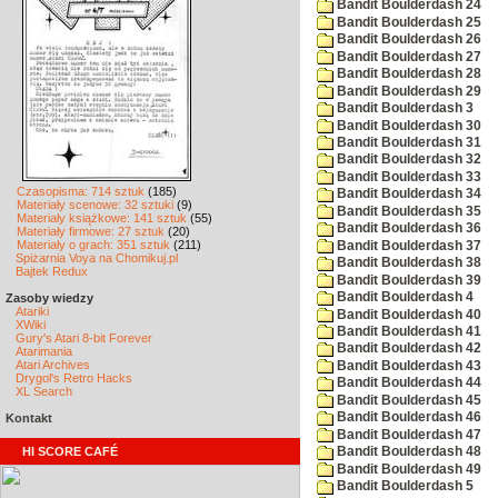
Bandit Boulderdash 24
Bandit Boulderdash 25
Bandit Boulderdash 26
Bandit Boulderdash 27
Bandit Boulderdash 28
Bandit Boulderdash 29
Bandit Boulderdash 3
Bandit Boulderdash 30
Bandit Boulderdash 31
Bandit Boulderdash 32
Bandit Boulderdash 33
Czasopisma: 714 sztuk
(185)
Bandit Boulderdash 34
Materiały scenowe: 32 sztuki
(9)
Bandit Boulderdash 35
Materiały książkowe: 141 sztuk
(55)
Bandit Boulderdash 36
Materiały firmowe: 27 sztuk
(20)
Materiały o grach: 351 sztuk
(211)
Bandit Boulderdash 37
Spiżarnia Voya na Chomikuj.pl
Bandit Boulderdash 38
Bajtek Redux
Bandit Boulderdash 39
Bandit Boulderdash 4
Zasoby wiedzy
Atariki
Bandit Boulderdash 40
XWiki
Bandit Boulderdash 41
Gury's Atari 8-bit Forever
Bandit Boulderdash 42
Atarimania
Atari Archives
Bandit Boulderdash 43
Drygol's Retro Hacks
Bandit Boulderdash 44
XL Search
Bandit Boulderdash 45
Bandit Boulderdash 46
Kontakt
Bandit Boulderdash 47
HI SCORE CAFÉ
Bandit Boulderdash 48
Bandit Boulderdash 49
Bandit Boulderdash 5