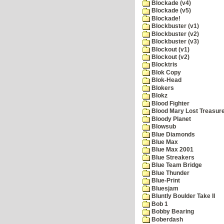
Blockade (v4)
Blockade (v5)
Blockade!
Blockbuster (v1)
Blockbuster (v2)
Blockbuster (v3)
Blockout (v1)
Blockout (v2)
Blocktris
Blok Copy
Blok-Head
Blokers
Blokz
Blood Fighter
Blood Mary Lost Treasur
Bloody Planet
Blowsub
Blue Diamonds
Blue Max
Blue Max 2001
Blue Streakers
Blue Team Bridge
Blue Thunder
Blue-Print
Bluesjam
Bluntly Boulder Take II
Bob 1
Bobby Bearing
Boberdash