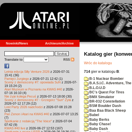
Nowinki/News
Archiwum/Archive
Katalog gier (konwe
Translate to
RSS
Wróc do katalogu
714
gier w katalogu
B
:
Letnia edycja Silly Venture 2026
z 2026-07-31
15:41 (36)
B-1 Nuclear Bomber
Pamięci Jurgiego
z 2026-07-21 12:42 (1)
Sceny z demosceny #7: opowiada SuN
z 2026-07-
B.A.S.I.C. Adventure, The
19 15:24 (2)
B.L.O.U.D
Atari Muzeum w Poznaniu na KWAS #40
z 2026-
BC's Quest For Tires
07-16 16:10 (4)
Nie żyje kolega Pecuś
z 2026-07-13 18:00 (30)
BMX Simulator
Sceny z demosceny #7 - Grzegorz "Sun" Żyła
z
BR-032 Constellation
2026-07-12 17:29 (12)
BSM Boulder Dash
Lost Party 2026 nadchodzi
z 2026-07-08 15:28
Baa Baa Black Sheep
(23)
Pan Zenon i Atari na KWAS #40
z 2026-07-07 13:25
Babel
(7)
Baby Berks
Spotkanie z redakcją "The Voice"
z 2026-07-04
Baby Chase!
07:42 (9)
KWAS #40 live
z 2026-06-27 12:53 (167)
Baby Dash
Spotkanie z grupą USSR
z 2026-06-26 19:36 (11)