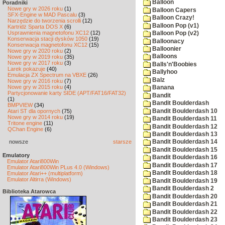
Balloon
Poradniki
Nowe gry w 2026 roku
(1)
Balloon Capers
SFX-Engine w MAD Pascalu
(3)
Balloon Crazy!
Narzędzie do tworzenia scrolli
(12)
Balloon Pop (v1)
Kartridż Sparta DOS X
(6)
Usprawnienia magnetofonu XC12
(12)
Balloon Pop (v2)
Konserwacja stacji dysków 1050
(19)
Balloonacy
Konserwacja magnetofonu XC12
(15)
Balloonier
Nowe gry w 2020 roku
(2)
Balloons
Nowe gry w 2019 roku
(35)
Nowe gry w 2017 roku
(3)
Balls'n'Boobies
Larek pokazuje
(40)
Ballyhoo
Emulacja ZX Spectrum na VBXE
(26)
Balz
Nowe gry w 2016 roku
(7)
Nowe gry w 2015 roku
(4)
Banana
Partycjonowanie karty SIDE (APT/FAT16/FAT32)
Bandit
(1)
Bandit Boulderdash
BMPVIEW
(34)
Bandit Boulderdash 10
Atari ST dla opornych
(75)
Nowe gry w 2014 roku
(19)
Bandit Boulderdash 11
Tritone engine
(11)
Bandit Boulderdash 12
QChan Engine
(6)
Bandit Boulderdash 13
nowsze
starsze
Bandit Boulderdash 14
Bandit Boulderdash 15
Emulatory
Bandit Boulderdash 16
Emulator Atari800Win
Bandit Boulderdash 17
Emulator Atari800Win PLus 4.0 (Windows)
Bandit Boulderdash 18
Emulator Atari++ (multiplatform)
Emulator Altirra (Windows)
Bandit Boulderdash 19
Bandit Boulderdash 2
Biblioteka Atarowca
Bandit Boulderdash 20
Bandit Boulderdash 21
Bandit Boulderdash 22
Bandit Boulderdash 23