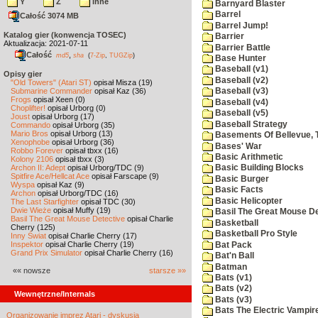
Y
Z
inne
Barnyard Blaster
Barrel
Całość 3074 MB
Barrel Jump!
Katalog gier (konwencja TOSEC)
Barrier
Aktualizacja: 2021-07-11
Barrier Battle
Całość
,
md5
sha
(
7-Zip
,
TUGZip
)
Base Hunter
Baseball (v1)
Opisy gier
Baseball (v2)
"Old Towers" (Atari ST)
opisał Misza (19)
Submarine Commander
opisał Kaz (36)
Baseball (v3)
Frogs
opisał Xeen (0)
Baseball (v4)
Choplifter!
opisał Urborg (0)
Baseball (v5)
Joust
opisał Urborg (17)
Baseball Strategy
Commando
opisał Urborg (35)
Mario Bros
opisał Urborg (13)
Basements Of Bellevue, 
Xenophobe
opisał Urborg (36)
Bases' War
Robbo Forever
opisał tbxx (16)
Basic Arithmetic
Kolony 2106
opisał tbxx (3)
Archon II: Adept
opisał Urborg/TDC (9)
Basic Building Blocks
Spitfire Ace/Hellcat Ace
opisał Farscape (9)
Basic Burger
Wyspa
opisał Kaz (9)
Basic Facts
Archon
opisał Urborg/TDC (16)
Basic Helicopter
The Last Starfighter
opisał TDC (30)
Dwie Wieże
opisał Muffy (19)
Basil The Great Mouse De
Basil The Great Mouse Detective
opisał Charlie
Basketball
Cherry (125)
Basketball Pro Style
Inny Świat
opisał Charlie Cherry (17)
Inspektor
opisał Charlie Cherry (19)
Bat Pack
Grand Prix Simulator
opisał Charlie Cherry (16)
Bat'n Ball
Batman
«« nowsze
starsze »»
Bats (v1)
Bats (v2)
Wewnętrzne/Internals
Bats (v3)
Bats The Electric Vampi
Organizowanie imprez Atari - dyskusja