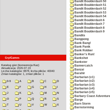
Bandit Boulderdash 50
Bandit Boulderdash 51
Bandit Boulderdash 52
Bandit Boulderdash 53
Bandit Boulderdash 54
Bandit Boulderdash 6
Bandit Boulderdash 7
Bandit Boulderdash 8
Bandit Boulderdash 9
Bandits
Bangpong
Bank Bang!
Bank Panik
Bank Robber
Banker's Run!
Gry/Games
Bankshot
Bankster
Katalog gier (konwencja Kaz)
Bannercatch
Aktualizacja: 2026-07-19
Banzai
Liczba katalogów: 8878, liczba plików: 40040
Barahir
Zmian katalogów: 1, zmian plików: 1
Barbarian (v1)
Barbarian (v2)
0-9
A
B
C
D
Barbarian (v3)
E
F
G
H
I
Barbarian (v4)
Barbarian (v5)
J
K
L
M
N
Barbary Coast Adventur
O
P
Q
R
S
Barge
Barn Storm
T
U
V
W
X
Barnstorming