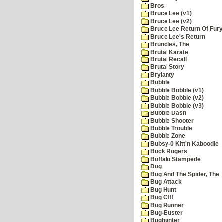
Bros
Bruce Lee (v1)
Bruce Lee (v2)
Bruce Lee Return Of Fur
Bruce Lee's Return
Brundles, The
Brutal Karate
Brutal Recall
Brutal Story
Brylanty
Bubble
Bubble Bobble (v1)
Bubble Bobble (v2)
Bubble Bobble (v3)
Bubble Dash
Bubble Shooter
Bubble Trouble
Bubble Zone
Bubsy-0 Kitt'n Kaboodle
Buck Rogers
Buffalo Stampede
Bug
Bug And The Spider, The
Bug Attack
Bug Hunt
Bug Off!
Bug Runner
Bug-Buster
Bughunter