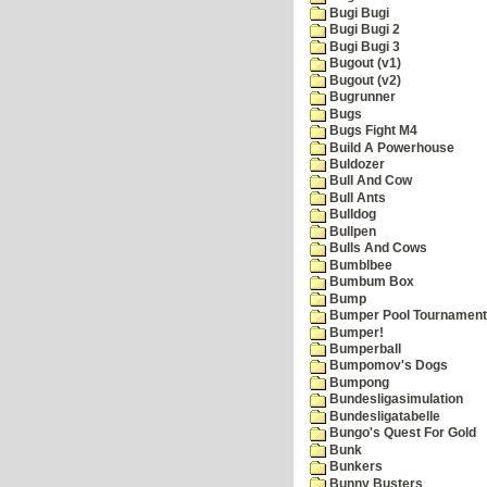
Bugi Bugi
Bugi Bugi 2
Bugi Bugi 3
Bugout (v1)
Bugout (v2)
Bugrunner
Bugs
Bugs Fight M4
Build A Powerhouse
Buldozer
Bull And Cow
Bull Ants
Bulldog
Bullpen
Bulls And Cows
Bumblbee
Bumbum Box
Bump
Bumper Pool Tournament
Bumper!
Bumperball
Bumpomov's Dogs
Bumpong
Bundesligasimulation
Bundesligatabelle
Bungo's Quest For Gold
Bunk
Bunkers
Bunny Busters