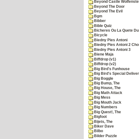
Beyond Castle Wolfenste
Beyond The Door
Beyond The Evil
Bgm
Bibber
Bible Quiz
Bicheres Ou La Quete Du
Bicycle
Biedny Pies Antoni
Biedny Pies Antoni 2 Cho
Biedny Pies Antoni 3
Biene Maja
Biffdrop (v1)
Biffdrop (v2)
Big Bird's Funhouse
Big Bird's Special Delive
Big Boggle
Big Bump, The
Big House, The
Big Math Attack
Big Mess
Big Mouth Jack
Big Numbers
Big Quest!, The
Bigfoot
Bijets, The
Biker Dave
Bilbo
Bilder Puzzle