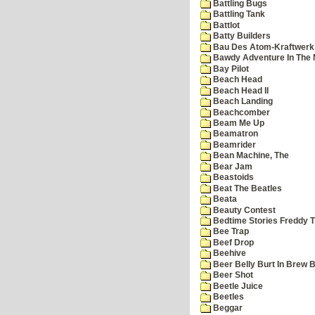
Battling Bugs
Battling Tank
Battlot
Batty Builders
Bau Des Atom-Kraftwerk
Bawdy Adventure In The 
Bay Pilot
Beach Head
Beach Head II
Beach Landing
Beachcomber
Beam Me Up
Beamatron
Beamrider
Bean Machine, The
Bear Jam
Beastoids
Beat The Beatles
Beata
Beauty Contest
Bedtime Stories Freddy Th
Bee Trap
Beef Drop
Beehive
Beer Belly Burt In Brew B
Beer Shot
Beetle Juice
Beetles
Beggar