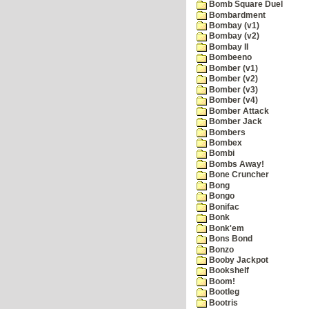
Bomb Square Duel
Bombardment
Bombay (v1)
Bombay (v2)
Bombay II
Bombeeno
Bomber (v1)
Bomber (v2)
Bomber (v3)
Bomber (v4)
Bomber Attack
Bomber Jack
Bombers
Bombex
Bombi
Bombs Away!
Bone Cruncher
Bong
Bongo
Bonifac
Bonk
Bonk'em
Bons Bond
Bonzo
Booby Jackpot
Bookshelf
Boom!
Bootleg
Bootris