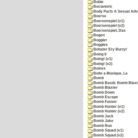
Bobie
Bocianoric
Body Parts A Sexual Adv
Boerse
Boersenspiel (v1)
Boersenspiel (v2)
Boersenspiel, Das
Bogen
Boggler
Boggles
Bohater Ery Burzy!
Boing II
Boing! (v1)
Boing! (v2)
Boinxx
Boite a Musique, La
Bomb
Bomb Bastic Bomb Blast 
Bomb Blaster
Bomb Down
Bomb Escape
Bomb Fusion
Bomb Hunter (v1)
Bomb Hunter (v2)
Bomb Jack
Bomb Jake
Bomb Run
Bomb Squad (v1)
Bomb Squad (v2)