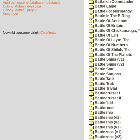
Battalion Commander
Atari demoscene database - dyskusja
Colony Mobile - dyskusja
Battle Eagle
Colony Mobile - projekt
Battle For Normandy
Statystyki
Battle In The B Ring
Battle Of Antietam
Battle Of Britain
Battle Of Chickamauga, 
Nowinki
tworzone dzięki
CuteNews
Battle Of Eris
Battle Of Leyte, The
Battle Of Numbers
Battle Of Shiloh, The
Battle Of The Planets
Battle Ships (v1)
Battle Ships (v2)
Battle Star
Battle Stations
Battle Tank
Battle Trek
Battle Trivial
Battlecruiser I
Battlecruiser II
Battlefield
Battleroom
Battleship
Battleship (v1)
Battleship (v2)
Battleship (v3)
Battlezone (v1)
Battlezone (v2)