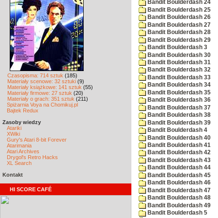
Bandit Boulderdash 24
Bandit Boulderdash 25
Bandit Boulderdash 26
Bandit Boulderdash 27
Bandit Boulderdash 28
Bandit Boulderdash 29
Bandit Boulderdash 3
Bandit Boulderdash 30
Bandit Boulderdash 31
Bandit Boulderdash 32
Czasopisma: 714 sztuk
(185)
Bandit Boulderdash 33
Materiały scenowe: 32 sztuki
(9)
Bandit Boulderdash 34
Materiały książkowe: 141 sztuk
(55)
Bandit Boulderdash 35
Materiały firmowe: 27 sztuk
(20)
Materiały o grach: 351 sztuk
(211)
Bandit Boulderdash 36
Spiżarnia Voya na Chomikuj.pl
Bandit Boulderdash 37
Bajtek Redux
Bandit Boulderdash 38
Zasoby wiedzy
Bandit Boulderdash 39
Atariki
Bandit Boulderdash 4
XWiki
Bandit Boulderdash 40
Gury's Atari 8-bit Forever
Bandit Boulderdash 41
Atarimania
Atari Archives
Bandit Boulderdash 42
Drygol's Retro Hacks
Bandit Boulderdash 43
XL Search
Bandit Boulderdash 44
Kontakt
Bandit Boulderdash 45
Bandit Boulderdash 46
HI SCORE CAFÉ
Bandit Boulderdash 47
Bandit Boulderdash 48
Bandit Boulderdash 49
Bandit Boulderdash 5