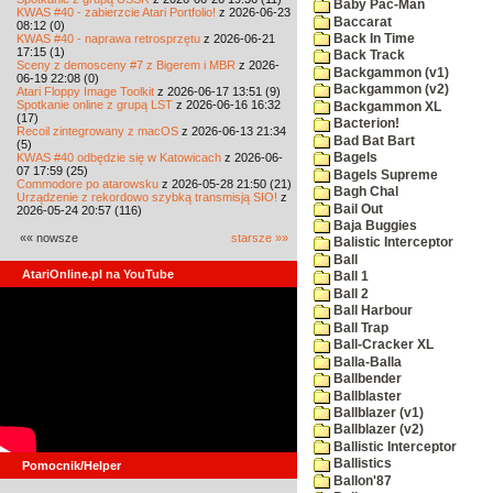
Baby Pac-Man
KWAS #40 - zabierzcie Atari Portfolio!
z 2026-06-23
Baccarat
08:12 (0)
KWAS #40 - naprawa retrosprzętu
z 2026-06-21
Back In Time
17:15 (1)
Back Track
Sceny z demosceny #7 z Bigerem i MBR
z 2026-
Backgammon (v1)
06-19 22:08 (0)
Backgammon (v2)
Atari Floppy Image Toolkit
z 2026-06-17 13:51 (9)
Spotkanie online z grupą LST
z 2026-06-16 16:32
Backgammon XL
(17)
Bacterion!
Recoil zintegrowany z macOS
z 2026-06-13 21:34
Bad Bat Bart
(5)
KWAS #40 odbędzie się w Katowicach
z 2026-06-
Bagels
07 17:59 (25)
Bagels Supreme
Commodore po atarowsku
z 2026-05-28 21:50 (21)
Bagh Chal
Urządzenie z rekordowo szybką transmisją SIO!
z
Bail Out
2026-05-24 20:57 (116)
Baja Buggies
«« nowsze
starsze »»
Balistic Interceptor
Ball
AtariOnline.pl na YouTube
Ball 1
Ball 2
Ball Harbour
Ball Trap
Ball-Cracker XL
Balla-Balla
Ballbender
Ballblaster
Ballblazer (v1)
Ballblazer (v2)
Ballistic Interceptor
Ballistics
Pomocnik/Helper
Ballon'87