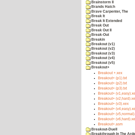
Brainstorm II
Brands Hatch
Brave Carpenter, The
Break It
Break It Extended
Break Out
Break Out II
Break-Out
Breakin
Breakout (v1)
Breakout (v2)
Breakout (v3)
Breakout (v4)
Breakout (v5)
Breakout+
Breakout +.xex
Breakout+ (p1).txt
Breakout+ (p2).txt
Breakout+ (p3).txt
Breakout+ (v1,easy).x
Breakout+ (v2,hard).x
Breakout+ (v3).xex
Breakout+ (v4,easy).x
Breakout+ (v5,normal)
Breakout+ (v6,hard).x
Breakout+.asm
Breakout-Duell
Breakthrough In The Ard