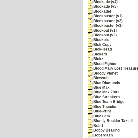
Blockade (v4)
Blockade (v5)
Blockade!
Blockbuster (v1)
Blockbuster (v2)
Blockbuster (v3)
Blockout (v1)
Blockout (v2)
Blocktris
Blok Copy
Blok-Head
Blokers
Blokz
Blood Fighter
Blood Mary Lost Treasur
Bloody Planet
Blowsub
Blue Diamonds
Blue Max
Blue Max 2001
Blue Streakers
Blue Team Bridge
Blue Thunder
Blue-Print
Bluesjam
Bluntly Boulder Take II
Bob 1
Bobby Bearing
Boberdash