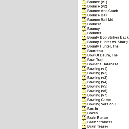
Bounce (v1)
Bounce (v2)
Bounce And Catch
Bounce Ball
Bounce Ball M4
Bounce!
Bouncy
Bounder
Bounty Bob Strikes Back
Bounty Hunter vs. Skarg S
Bounty Hunter, The
Bourreau
Bow Of Beura, The
Bowl Trap
Bowler's Database
Bowling (v1)
Bowling (v2)
Bowling (v3)
Bowling (v4)
Bowling (v5)
Bowling (v6)
Bowling (v7)
Bowling Game
Bowling Version 2
Box-In
Boxes
Brain Buster
Brain Strainers
Brain Teaser