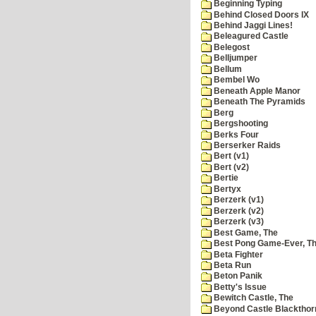
Beginning Typing
Behind Closed Doors IX
Behind Jaggi Lines!
Beleagured Castle
Belegost
Belljumper
Bellum
Bembel Wo
Beneath Apple Manor
Beneath The Pyramids
Berg
Bergshooting
Berks Four
Berserker Raids
Bert (v1)
Bert (v2)
Bertie
Bertyx
Berzerk (v1)
Berzerk (v2)
Berzerk (v3)
Best Game, The
Best Pong Game-Ever, T
Beta Fighter
Beta Run
Beton Panik
Betty's Issue
Bewitch Castle, The
Beyond Castle Blackthor