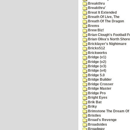
Breakthru
Breakthru'
Breat It Extended
Breath Of Live, The
Breath Of The Dragon
Brems
Brew Biz!
Brian Clough's Football F
Brian Oliva's North Shore
Bricklayer's Nightmare
Bricks512
Brickworks
Bridge (v1)
Bridge (v2)
Bridge (v3)
Bridge (v4)
Bridge 5.0
Bridge Builder
Bridge Crosser
Bridge Master
Bridge Pro
Bright Eyes
Brik Bat
Briky
Brimstone The Dream Of
Bristles
Broad's Revenge
Broadsides
Broadway