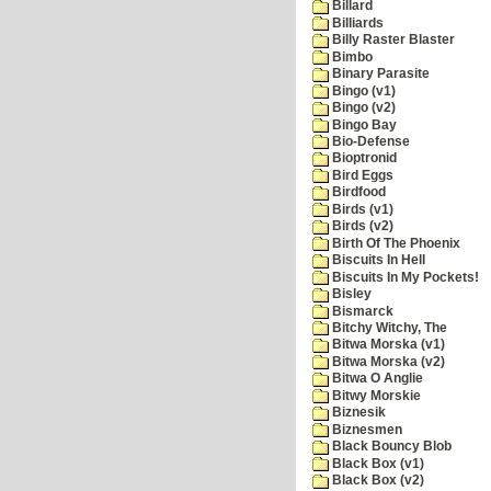
Billard
Billiards
Billy Raster Blaster
Bimbo
Binary Parasite
Bingo (v1)
Bingo (v2)
Bingo Bay
Bio-Defense
Bioptronid
Bird Eggs
Birdfood
Birds (v1)
Birds (v2)
Birth Of The Phoenix
Biscuits In Hell
Biscuits In My Pockets!
Bisley
Bismarck
Bitchy Witchy, The
Bitwa Morska (v1)
Bitwa Morska (v2)
Bitwa O Anglie
Bitwy Morskie
Biznesik
Biznesmen
Black Bouncy Blob
Black Box (v1)
Black Box (v2)