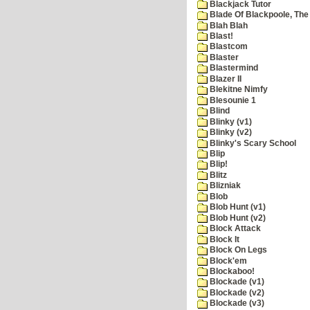
Blackjack Tutor
Blade Of Blackpoole, The
Blah Blah
Blast!
Blastcom
Blaster
Blastermind
Blazer II
Blekitne Nimfy
Blesounie 1
Blind
Blinky (v1)
Blinky (v2)
Blinky's Scary School
Blip
Blip!
Blitz
Blizniak
Blob
Blob Hunt (v1)
Blob Hunt (v2)
Block Attack
Block It
Block On Legs
Block'em
Blockaboo!
Blockade (v1)
Blockade (v2)
Blockade (v3)