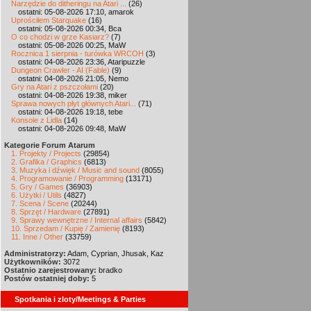
Narzędzie do ditheringu na Atari ...
(26)
ostatni: 05-08-2026 17:10, amarok
Uprościłem Starquake
(16)
ostatni: 05-08-2026 00:34, Bca
O co chodzi w grze Kasiarz?
(7)
ostatni: 05-08-2026 00:25, MaW
Rocznica 1 sierpnia - turówka WRCOH
(3)
ostatni: 04-08-2026 23:36, Ataripuzzle
Dungeon Crawler - AI (Fable)
(9)
ostatni: 04-08-2026 21:05, Nemo
Gry na Atari z pszczołami
(20)
ostatni: 04-08-2026 19:38, miker
Sprawa nowych płyt głównych Atari...
(71)
ostatni: 04-08-2026 19:18, tebe
Konsole z Lidla
(14)
ostatni: 04-08-2026 09:48, MaW
Kategorie Forum Atarum
1. Projekty / Projects
(29854)
2. Grafika / Graphics
(6813)
3. Muzyka i dźwięk / Music and sound
(8055)
4. Programowanie / Programming
(13171)
5. Gry / Games
(36903)
6. Użytki / Utils
(4827)
7. Scena / Scene
(20244)
8. Sprzęt / Hardware
(27891)
9. Sprawy wewnętrzne / Internal affairs
(5842)
10. Sprzedam / Kupię / Zamienię
(8193)
11. Inne / Other
(33759)
Administratorzy:
Adam, Cyprian, Jhusak, Kaz
Użytkowników:
3072
Ostatnio zarejestrowany:
bradko
Postów ostatniej doby:
5
Spotkania i zloty/Meetings & Parties