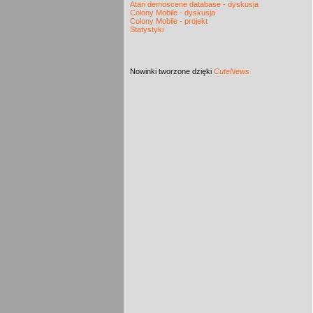
Atari demoscene database - dyskusja
Colony Mobile - dyskusja
Colony Mobile - projekt
Statystyki
Nowinki
tworzone dzięki
CuteNews