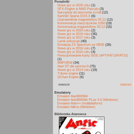
Poradniki
Nowe gry w 2026 roku
(1)
SFX-Engine w MAD Pascalu
(3)
Narzędzie do tworzenia scrolli
(12)
Kartridż Sparta DOS X
(6)
Usprawnienia magnetofonu XC12
(12)
Konserwacja stacji dysków 1050
(19)
Konserwacja magnetofonu XC12
(15)
Nowe gry w 2020 roku
(2)
Nowe gry w 2019 roku
(35)
Nowe gry w 2017 roku
(3)
Larek pokazuje
(40)
Emulacja ZX Spectrum na VBXE
(26)
Nowe gry w 2016 roku
(7)
Nowe gry w 2015 roku
(4)
Partycjonowanie karty SIDE (APT/FAT16/FAT32)
(1)
BMPVIEW
(34)
Atari ST dla opornych
(75)
Nowe gry w 2014 roku
(19)
Tritone engine
(11)
QChan Engine
(6)
nowsze
starsze
Emulatory
Emulator Atari800Win
Emulator Atari800Win PLus 4.0 (Windows)
Emulator Atari++ (multiplatform)
Emulator Altirra (Windows)
Biblioteka Atarowca