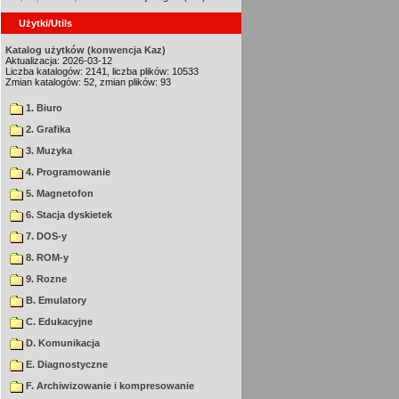
Użytki/Utils
Katalog użytków (konwencja Kaz)
Aktualizacja: 2026-03-12
Liczba katalogów: 2141, liczba plików: 10533
Zmian katalogów: 52, zmian plików: 93
1. Biuro
2. Grafika
3. Muzyka
4. Programowanie
5. Magnetofon
6. Stacja dyskietek
7. DOS-y
8. ROM-y
9. Rozne
B. Emulatory
C. Edukacyjne
D. Komunikacja
E. Diagnostyczne
F. Archiwizowanie i kompresowanie