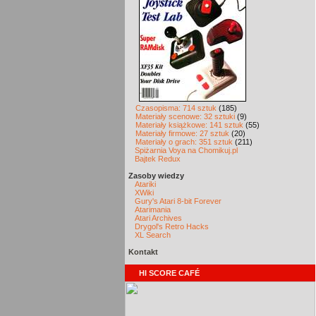
Czasopisma: 714 sztuk
(185)
Materiały scenowe: 32 sztuki
(9)
Materiały książkowe: 141 sztuk
(55)
Materiały firmowe: 27 sztuk
(20)
Materiały o grach: 351 sztuk
(211)
Spiżarnia Voya na Chomikuj.pl
Bajtek Redux
Zasoby wiedzy
Atariki
XWiki
Gury's Atari 8-bit Forever
Atarimania
Atari Archives
Drygol's Retro Hacks
XL Search
Kontakt
HI SCORE CAFÉ