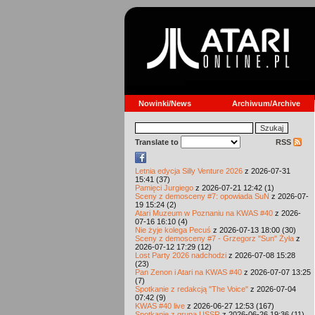
Nowinki/News
Archiwum/Archive
Translate to
RSS
Letnia edycja Silly Venture 2026
z 2026-07-31
15:41 (37)
Pamięci Jurgiego
z 2026-07-21 12:42 (1)
Sceny z demosceny #7: opowiada SuN
z 2026-07-
19 15:24 (2)
Atari Muzeum w Poznaniu na KWAS #40
z 2026-
07-16 16:10 (4)
Nie żyje kolega Pecuś
z 2026-07-13 18:00 (30)
Sceny z demosceny #7 - Grzegorz "Sun" Żyła
z
2026-07-12 17:29 (12)
Lost Party 2026 nadchodzi
z 2026-07-08 15:28
(23)
Pan Zenon i Atari na KWAS #40
z 2026-07-07 13:25
(7)
Spotkanie z redakcją "The Voice"
z 2026-07-04
07:42 (9)
KWAS #40 live
z 2026-06-27 12:53 (167)
Spotkanie z grupą USSR
z 2026-06-26 19:36 (11)