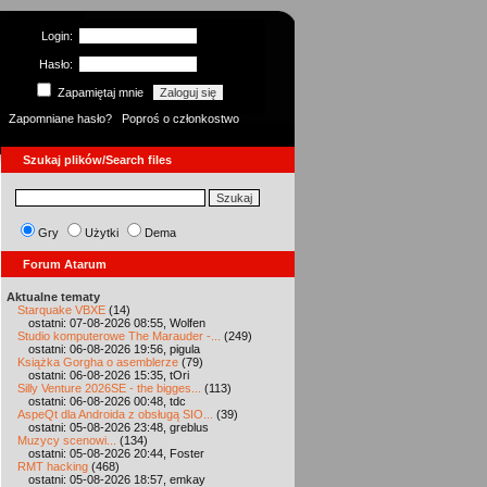
Login:
Hasło:
Zapamiętaj mnie
Zapomniane hasło?
Poproś o członkostwo
Szukaj plików/Search files
Gry
Użytki
Dema
Forum Atarum
Aktualne tematy
Starquake VBXE
(14)
ostatni: 07-08-2026 08:55, Wolfen
Studio komputerowe The Marauder -...
(249)
ostatni: 06-08-2026 19:56, pigula
Książka Gorgha o asemblerze
(79)
ostatni: 06-08-2026 15:35, tOri
Silly Venture 2026SE - the bigges...
(113)
ostatni: 06-08-2026 00:48, tdc
AspeQt dla Androida z obsługą SIO...
(39)
ostatni: 05-08-2026 23:48, greblus
Muzycy scenowi...
(134)
ostatni: 05-08-2026 20:44, Foster
RMT hacking
(468)
ostatni: 05-08-2026 18:57, emkay