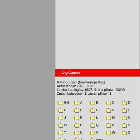
Gry/Games
Katalog gier (konwencja Kaz)
Aktualizacja: 2026-07-19
Liczba katalogów: 8878, liczba plików: 40040
Zmian katalogów: 1, zmian plików: 1
0-9
A
B
C
D
E
F
G
H
I
J
K
L
M
N
O
P
Q
R
S
T
U
V
W
X