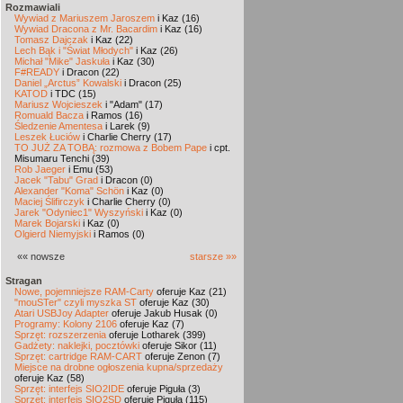
Rozmawiali
Wywiad z Mariuszem Jaroszem
i Kaz (16)
Wywiad Dracona z Mr. Bacardim
i Kaz (16)
Tomasz Dajczak
i Kaz (22)
Lech Bąk i "Świat Młodych"
i Kaz (26)
Michał "Mike" Jaskuła
i Kaz (30)
F#READY
i Dracon (22)
Daniel „Arctus” Kowalski
i Dracon (25)
KATOD
i TDC (15)
Mariusz Wojcieszek
i "Adam" (17)
Romuald Bacza
i Ramos (16)
Śledzenie Amentesa
i Larek (9)
Leszek Łuciów
i Charlie Cherry (17)
TO JUŻ ZA TOBĄ: rozmowa z Bobem Pape
i cpt.
Misumaru Tenchi (39)
Rob Jaeger
i Emu (53)
Jacek "Tabu" Grad
i Dracon (0)
Alexander "Koma" Schön
i Kaz (0)
Maciej Ślifirczyk
i Charlie Cherry (0)
Jarek "Odyniec1" Wyszyński
i Kaz (0)
Marek Bojarski
i Kaz (0)
Olgierd Niemyjski
i Ramos (0)
«« nowsze
starsze »»
Stragan
Nowe, pojemniejsze RAM-Carty
oferuje Kaz (21)
"mouSTer" czyli myszka ST
oferuje Kaz (30)
Atari USBJoy Adapter
oferuje Jakub Husak (0)
Programy: Kolony 2106
oferuje Kaz (7)
Sprzęt: rozszerzenia
oferuje Lotharek (399)
Gadżety: naklejki, pocztówki
oferuje Sikor (11)
Sprzęt: cartridge RAM-CART
oferuje Zenon (7)
Miejsce na drobne ogłoszenia kupna/sprzedaży
oferuje Kaz (58)
Sprzęt: interfejs SIO2IDE
oferuje Piguła (3)
Sprzęt: interfejs SIO2SD
oferuje Piguła (115)