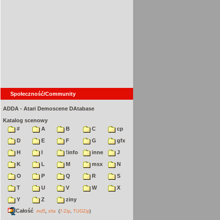
Społeczność/Community
ADDA - Atari Demoscene DAtabase
Katalog scenowy
#
A
B
C
cp
D
E
F
G
gfx
H
I
!info
inne
J
K
L
M
msx
N
O
P
Q
R
S
T
U
V
W
X
Y
Z
ziny
Całość
,
md5
sha
(
7-Zip
,
TUGZip
)