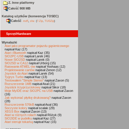
Z. Inne platformy
Całość 908 MB
Katalog użytków (konwencja TOSEC)
Całość
,
md5
sha
(
7-Zip
,
TUGZip
)
Sprzęt/Hardware
Wynalazki
Atari jako programator pojazdu gąsienicowego
napisał Kaz (17)
Atari i Bluetooth
napisał Kaz (35)
SIO2PC-USB
napisał Larek (46)
Nowe SIO2SD
napisał Larek (0)
SIO2SD w CA12
napisał Urborg (15)
Ratowanie ATMEL-ów
napisał Yoohaas (12)
Projektowanie cartów
napisał Zenon (12)
Joystick do Atari
napisał Larek (54)
Tygrys Turbo
napisał Kaz (13)
Testowałem "Simple Stereo"
napisał Zaxon (5)
Rozszerzenie 1MB
napisał Asal (21)
Joystick trzyprzyciskowy
napisał Sikor (18)
Moje MyIDE oraz SIO2PC na USB
napisał Zaxon
(16)
Jak wykonać płytkę drukowaną?
napisał Zaxon
(28)
Rozszerzenie 576kB
napisał Asal (36)
Soczyste kolory
napisał scalak (29)
XEGS Box
napisał Zaxon (13)
Atari w różnych rolach
napisał Różyk (9)
SIO2IDE w pudełku
napisał Kaz (27)
Atari steruje tokarką
napisał Kaz (15)