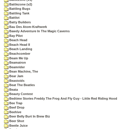
Battlezone (v2)
Battling Bugs
Battling Tank
Battlot
Batty Builders
Bau Des Atom-Kraftwerk
Bawdy Adventure In The Magic Caverns
Bay Pilot
Beach Head
Beach Head II
Beach Landing
Beachcomber
Beam Me Up
Beamatron
Beamrider
Bean Machine, The
Bear Jam
Beastoids
Beat The Beatles
Beata
Beauty Contest
Bedtime Stories Freddy The Frog And Fly Guy - Little Red Riding Hood
Bee Trap
Beef Drop
Beehive
Beer Belly Burt In Brew Biz
Beer Shot
Beetle Juice