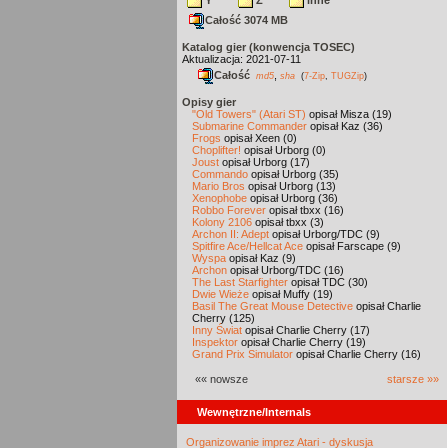
Y
Z
inne
Całość 3074 MB
Katalog gier (konwencja TOSEC)
Aktualizacja: 2021-07-11
Całość
,
md5
sha
(
7-Zip
,
TUGZip
)
Opisy gier
"Old Towers" (Atari ST)
opisał Misza (19)
Submarine Commander
opisał Kaz (36)
Frogs
opisał Xeen (0)
Choplifter!
opisał Urborg (0)
Joust
opisał Urborg (17)
Commando
opisał Urborg (35)
Mario Bros
opisał Urborg (13)
Xenophobe
opisał Urborg (36)
Robbo Forever
opisał tbxx (16)
Kolony 2106
opisał tbxx (3)
Archon II: Adept
opisał Urborg/TDC (9)
Spitfire Ace/Hellcat Ace
opisał Farscape (9)
Wyspa
opisał Kaz (9)
Archon
opisał Urborg/TDC (16)
The Last Starfighter
opisał TDC (30)
Dwie Wieże
opisał Muffy (19)
Basil The Great Mouse Detective
opisał Charlie
Cherry (125)
Inny Świat
opisał Charlie Cherry (17)
Inspektor
opisał Charlie Cherry (19)
Grand Prix Simulator
opisał Charlie Cherry (16)
«« nowsze
starsze »»
Wewnętrzne/Internals
Organizowanie imprez Atari - dyskusja