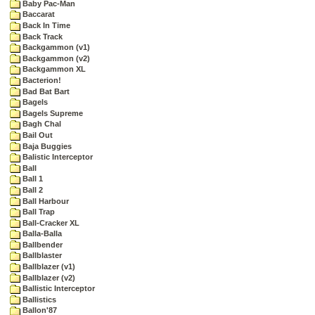
Baby Pac-Man
Baccarat
Back In Time
Back Track
Backgammon (v1)
Backgammon (v2)
Backgammon XL
Bacterion!
Bad Bat Bart
Bagels
Bagels Supreme
Bagh Chal
Bail Out
Baja Buggies
Balistic Interceptor
Ball
Ball 1
Ball 2
Ball Harbour
Ball Trap
Ball-Cracker XL
Balla-Balla
Ballbender
Ballblaster
Ballblazer (v1)
Ballblazer (v2)
Ballistic Interceptor
Ballistics
Ballon'87