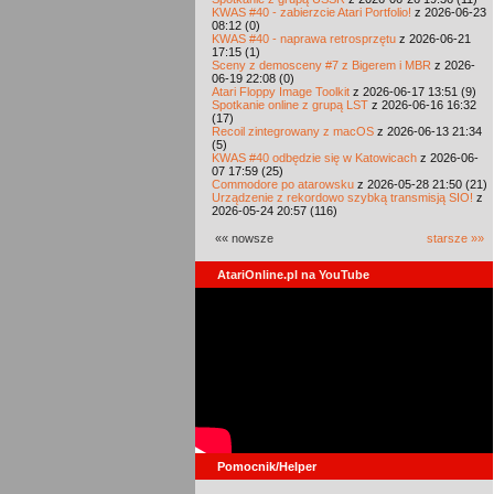
KWAS #40 - zabierzcie Atari Portfolio!
z 2026-06-23
08:12 (0)
KWAS #40 - naprawa retrosprzętu
z 2026-06-21
17:15 (1)
Sceny z demosceny #7 z Bigerem i MBR
z 2026-
06-19 22:08 (0)
Atari Floppy Image Toolkit
z 2026-06-17 13:51 (9)
Spotkanie online z grupą LST
z 2026-06-16 16:32
(17)
Recoil zintegrowany z macOS
z 2026-06-13 21:34
(5)
KWAS #40 odbędzie się w Katowicach
z 2026-06-
07 17:59 (25)
Commodore po atarowsku
z 2026-05-28 21:50 (21)
Urządzenie z rekordowo szybką transmisją SIO!
z
2026-05-24 20:57 (116)
«« nowsze
starsze »»
AtariOnline.pl na YouTube
Pomocnik/Helper