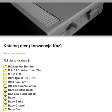
Katalog gier (konwencja Kaz)
Wróc do katalogu
714
gier w katalogu
B
:
B-1 Nuclear Bomber
B.A.S.I.C. Adventure, The
B.L.O.U.D
BC's Quest For Tires
BMX Simulator
BR-032 Constellation
BSM Boulder Dash
Baa Baa Black Sheep
Babel
Baby Berks
Baby Chase!
Baby Dash