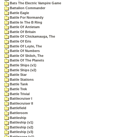
Bats The Electric Vampire Game
Battalion Commander
Battle Eagle
Battle For Normandy
Battle In The B Ring
Battle Of Antietam
Battle Of Britain
Battle Of Chickamauga, The
Battle Of Eris
Battle Of Leyte, The
Battle Of Numbers
Battle Of Shiloh, The
Battle Of The Planets
Battle Ships (v1)
Battle Ships (v2)
Battle Star
Battle Stations
Battle Tank
Battle Trek
Battle Trivial
Battlecruiser I
Battlecruiser II
Battlefield
Battleroom
Battleship
Battleship (v1)
Battleship (v2)
Battleship (v3)
Battlezone (v1)