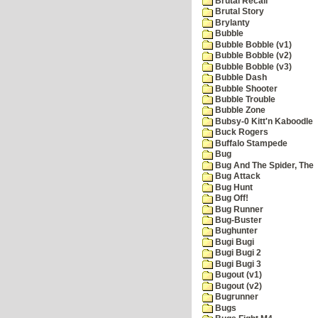
Brutal Recall
Brutal Story
Brylanty
Bubble
Bubble Bobble (v1)
Bubble Bobble (v2)
Bubble Bobble (v3)
Bubble Dash
Bubble Shooter
Bubble Trouble
Bubble Zone
Bubsy-0 Kitt'n Kaboodle
Buck Rogers
Buffalo Stampede
Bug
Bug And The Spider, The
Bug Attack
Bug Hunt
Bug Off!
Bug Runner
Bug-Buster
Bughunter
Bugi Bugi
Bugi Bugi 2
Bugi Bugi 3
Bugout (v1)
Bugout (v2)
Bugrunner
Bugs