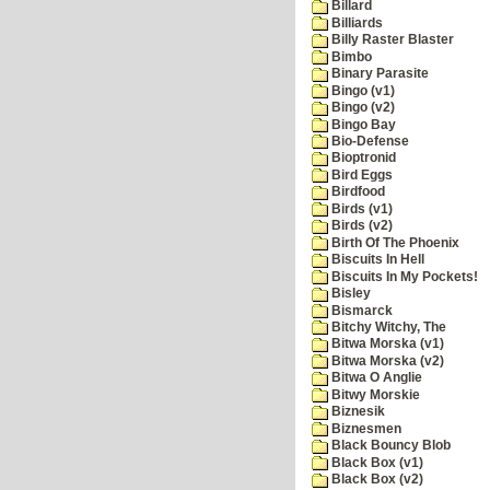
Billard
Billiards
Billy Raster Blaster
Bimbo
Binary Parasite
Bingo (v1)
Bingo (v2)
Bingo Bay
Bio-Defense
Bioptronid
Bird Eggs
Birdfood
Birds (v1)
Birds (v2)
Birth Of The Phoenix
Biscuits In Hell
Biscuits In My Pockets!
Bisley
Bismarck
Bitchy Witchy, The
Bitwa Morska (v1)
Bitwa Morska (v2)
Bitwa O Anglie
Bitwy Morskie
Biznesik
Biznesmen
Black Bouncy Blob
Black Box (v1)
Black Box (v2)