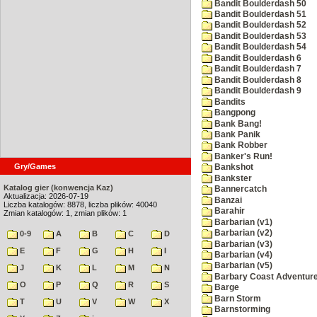
Bandit Boulderdash 50
Bandit Boulderdash 51
Bandit Boulderdash 52
Bandit Boulderdash 53
Bandit Boulderdash 54
Bandit Boulderdash 6
Bandit Boulderdash 7
Bandit Boulderdash 8
Bandit Boulderdash 9
Bandits
Bangpong
Bank Bang!
Bank Panik
Bank Robber
Banker's Run!
Gry/Games
Bankshot
Bankster
Katalog gier (konwencja Kaz)
Bannercatch
Aktualizacja: 2026-07-19
Banzai
Liczba katalogów: 8878, liczba plików: 40040
Barahir
Zmian katalogów: 1, zmian plików: 1
Barbarian (v1)
Barbarian (v2)
0-9
A
B
C
D
Barbarian (v3)
E
F
G
H
I
Barbarian (v4)
Barbarian (v5)
J
K
L
M
N
Barbary Coast Adventur
O
P
Q
R
S
Barge
Barn Storm
T
U
V
W
X
Barnstorming