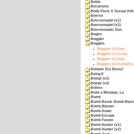
Bobie
Bocianoric
Body Parts A Sexual Adv
Boerse
Boersenspiel (v1)
Boersenspiel (v2)
Boersenspiel, Das
Bogen
Boggler
Boggles
Boggles (v1).bas
Boggles (v1,b).cas
Boggles (v2).bas
Boggles (v2,b,cload).c
Bohater Ery Burzy!
Boing II
Boing! (v1)
Boing! (v2)
Boinxx
Boite a Musique, La
Bomb
Bomb Bastic Bomb Blast 
Bomb Blaster
Bomb Down
Bomb Escape
Bomb Fusion
Bomb Hunter (v1)
Bomb Hunter (v2)
Bomb Jack