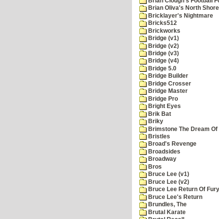
Brian Clough's Football F
Brian Oliva's North Shore
Bricklayer's Nightmare
Bricks512
Brickworks
Bridge (v1)
Bridge (v2)
Bridge (v3)
Bridge (v4)
Bridge 5.0
Bridge Builder
Bridge Crosser
Bridge Master
Bridge Pro
Bright Eyes
Brik Bat
Briky
Brimstone The Dream Of
Bristles
Broad's Revenge
Broadsides
Broadway
Bros
Bruce Lee (v1)
Bruce Lee (v2)
Bruce Lee Return Of Fur
Bruce Lee's Return
Brundles, The
Brutal Karate