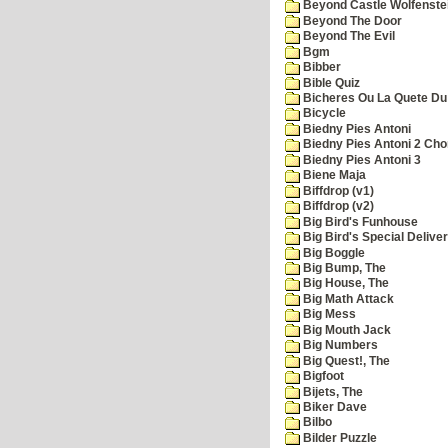
Beyond Castle Wolfenste
Beyond The Door
Beyond The Evil
Bgm
Bibber
Bible Quiz
Bicheres Ou La Quete Du
Bicycle
Biedny Pies Antoni
Biedny Pies Antoni 2 Cho
Biedny Pies Antoni 3
Biene Maja
Biffdrop (v1)
Biffdrop (v2)
Big Bird's Funhouse
Big Bird's Special Delive
Big Boggle
Big Bump, The
Big House, The
Big Math Attack
Big Mess
Big Mouth Jack
Big Numbers
Big Quest!, The
Bigfoot
Bijets, The
Biker Dave
Bilbo
Bilder Puzzle