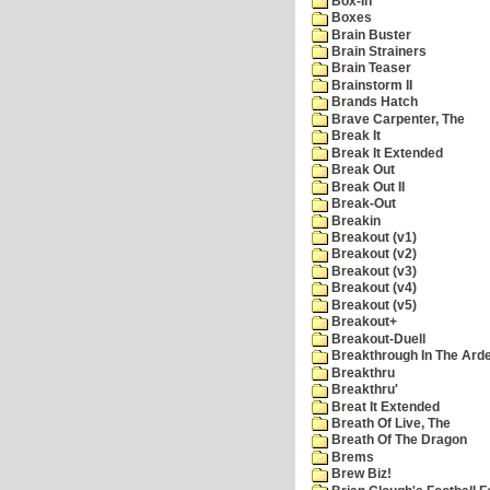
Box-In
Boxes
Brain Buster
Brain Strainers
Brain Teaser
Brainstorm II
Brands Hatch
Brave Carpenter, The
Break It
Break It Extended
Break Out
Break Out II
Break-Out
Breakin
Breakout (v1)
Breakout (v2)
Breakout (v3)
Breakout (v4)
Breakout (v5)
Breakout+
Breakout-Duell
Breakthrough In The Ard
Breakthru
Breakthru'
Breat It Extended
Breath Of Live, The
Breath Of The Dragon
Brems
Brew Biz!