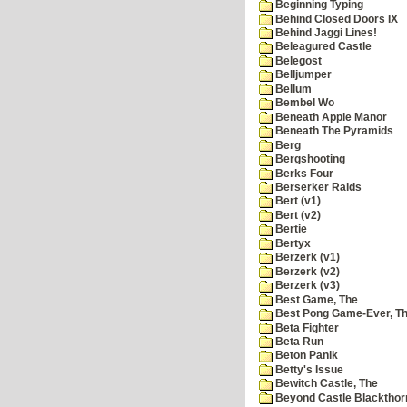
Beginning Typing
Behind Closed Doors IX
Behind Jaggi Lines!
Beleagured Castle
Belegost
Belljumper
Bellum
Bembel Wo
Beneath Apple Manor
Beneath The Pyramids
Berg
Bergshooting
Berks Four
Berserker Raids
Bert (v1)
Bert (v2)
Bertie
Bertyx
Berzerk (v1)
Berzerk (v2)
Berzerk (v3)
Best Game, The
Best Pong Game-Ever, T
Beta Fighter
Beta Run
Beton Panik
Betty's Issue
Bewitch Castle, The
Beyond Castle Blackthor