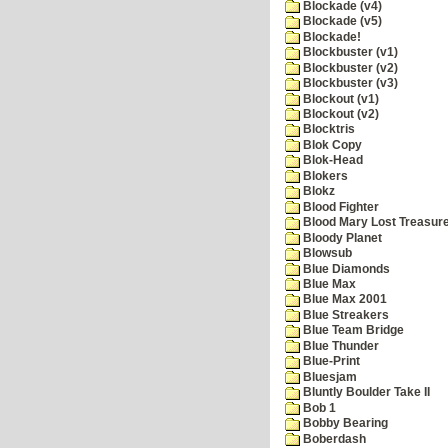
Blockade (v4)
Blockade (v5)
Blockade!
Blockbuster (v1)
Blockbuster (v2)
Blockbuster (v3)
Blockout (v1)
Blockout (v2)
Blocktris
Blok Copy
Blok-Head
Blokers
Blokz
Blood Fighter
Blood Mary Lost Treasur
Bloody Planet
Blowsub
Blue Diamonds
Blue Max
Blue Max 2001
Blue Streakers
Blue Team Bridge
Blue Thunder
Blue-Print
Bluesjam
Bluntly Boulder Take II
Bob 1
Bobby Bearing
Boberdash