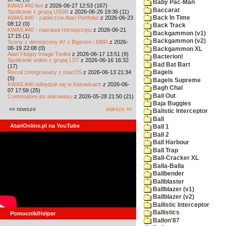
Baby Pac-Man
KWAS #40 live
z 2026-06-27 12:53 (167)
Baccarat
Spotkanie z grupą USSR
z 2026-06-26 19:36 (11)
KWAS #40 - zabierzcie Atari Portfolio!
z 2026-06-23
Back In Time
08:12 (0)
Back Track
KWAS #40 - naprawa retrosprzętu
z 2026-06-21
Backgammon (v1)
17:15 (1)
Backgammon (v2)
Sceny z demosceny #7 z Bigerem i MBR
z 2026-
06-19 22:08 (0)
Backgammon XL
Atari Floppy Image Toolkit
z 2026-06-17 13:51 (9)
Bacterion!
Spotkanie online z grupą LST
z 2026-06-16 16:32
Bad Bat Bart
(17)
Recoil zintegrowany z macOS
z 2026-06-13 21:34
Bagels
(5)
Bagels Supreme
KWAS #40 odbędzie się w Katowicach
z 2026-06-
Bagh Chal
07 17:59 (25)
Bail Out
Commodore po atarowsku
z 2026-05-28 21:50 (21)
Baja Buggies
«« nowsze
starsze »»
Balistic Interceptor
Ball
AtariOnline.pl na YouTube
Ball 1
Ball 2
Ball Harbour
Ball Trap
Ball-Cracker XL
Balla-Balla
Ballbender
Ballblaster
Ballblazer (v1)
Ballblazer (v2)
Ballistic Interceptor
Ballistics
Pomocnik/Helper
Ballon'87