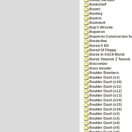
Bookshelf
Boom!
Bootleg
Bootris
Bootskell
Bop'n Wrestle
Bopotron
Bopotron Construction S
Borderline
Bored A Bit
Bored Of Floppy
Borek In ASCII World
Borek Stworek Z Tworek
Bosconian
Boss Invader
Boulder Bombers
Boulder Dash (v1)
Boulder Dash (v10)
Boulder Dash (v11)
Boulder Dash (v12)
Boulder Dash (v13)
Boulder Dash (v14)
Boulder Dash (v15)
Boulder Dash (v16)
Boulder Dash (v2)
Boulder Dash (v3)
Boulder Dash (v4)
Boulder Dash (v5)