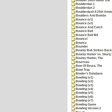
Boulder Dash Water Eat
Boulderdan 1
Boulderdan 2
Boulderdash II 25th Anni
Boulders And Bombs
Bounce (v1)
Bounce (v2)
Bounce And Catch
Bounce Ball
Bounce Ball M4
Bounce!
Bouncy
Bounder
Bounty Bob Strikes Back
Bounty Hunter vs. Skarg S
Bounty Hunter, The
Bourreau
Bow Of Beura, The
Bowl Trap
Bowler's Database
Bowling (v1)
Bowling (v2)
Bowling (v3)
Bowling (v4)
Bowling (v5)
Bowling (v6)
Bowling (v7)
Bowling Game
Bowling Version 2