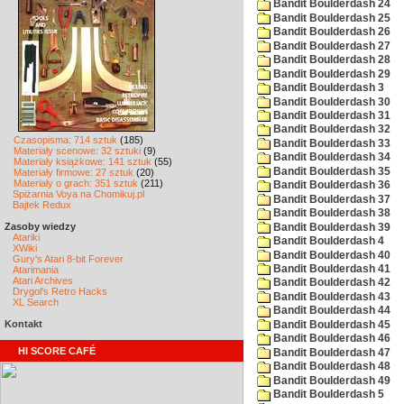
Bandit Boulderdash 24
Bandit Boulderdash 25
Bandit Boulderdash 26
Bandit Boulderdash 27
Bandit Boulderdash 28
Bandit Boulderdash 29
Bandit Boulderdash 3
Bandit Boulderdash 30
Bandit Boulderdash 31
Bandit Boulderdash 32
Czasopisma: 714 sztuk
(185)
Bandit Boulderdash 33
Materiały scenowe: 32 sztuki
(9)
Bandit Boulderdash 34
Materiały książkowe: 141 sztuk
(55)
Bandit Boulderdash 35
Materiały firmowe: 27 sztuk
(20)
Materiały o grach: 351 sztuk
(211)
Bandit Boulderdash 36
Spiżarnia Voya na Chomikuj.pl
Bandit Boulderdash 37
Bajtek Redux
Bandit Boulderdash 38
Zasoby wiedzy
Bandit Boulderdash 39
Atariki
Bandit Boulderdash 4
XWiki
Bandit Boulderdash 40
Gury's Atari 8-bit Forever
Bandit Boulderdash 41
Atarimania
Atari Archives
Bandit Boulderdash 42
Drygol's Retro Hacks
Bandit Boulderdash 43
XL Search
Bandit Boulderdash 44
Kontakt
Bandit Boulderdash 45
Bandit Boulderdash 46
HI SCORE CAFÉ
Bandit Boulderdash 47
Bandit Boulderdash 48
Bandit Boulderdash 49
Bandit Boulderdash 5