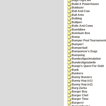
Bugs Fight M4
Build A Powerhouse
Buldozer
Bull And Cow
Bull Ants
Bulldog
Bullpen
Bulls And Cows
Bumblbee
Bumbum Box
Bump
Bumper Pool Tournament
Bumper!
Bumperball
Bumpomov's Dogs
Bumpong
Bundesligasimulation
Bundesligatabelle
Bungo's Quest For Gold
Bunk
Bunkers
Bunny Busters
Bunny Hop (v1)
Bunny Hop (v2)
Burg Zarka
Burger Boy
Burger Chef
Burger Time
Burgers!