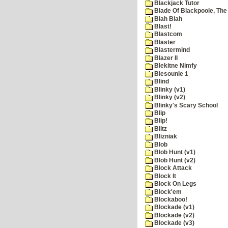
Blackjack Tutor
Blade Of Blackpoole, The
Blah Blah
Blast!
Blastcom
Blaster
Blastermind
Blazer II
Blekitne Nimfy
Blesounie 1
Blind
Blinky (v1)
Blinky (v2)
Blinky's Scary School
Blip
Blip!
Blitz
Blizniak
Blob
Blob Hunt (v1)
Blob Hunt (v2)
Block Attack
Block It
Block On Legs
Block'em
Blockaboo!
Blockade (v1)
Blockade (v2)
Blockade (v3)