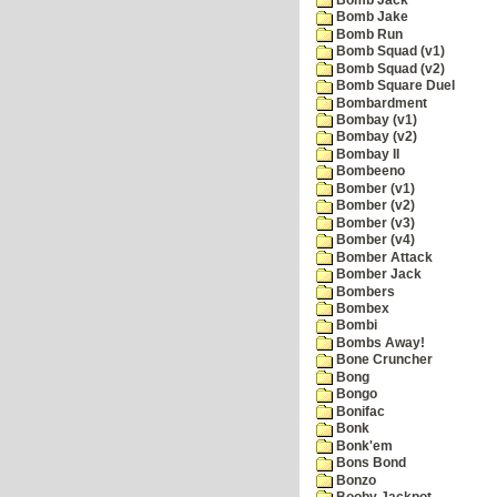
Bomb Jake
Bomb Run
Bomb Squad (v1)
Bomb Squad (v2)
Bomb Square Duel
Bombardment
Bombay (v1)
Bombay (v2)
Bombay II
Bombeeno
Bomber (v1)
Bomber (v2)
Bomber (v3)
Bomber (v4)
Bomber Attack
Bomber Jack
Bombers
Bombex
Bombi
Bombs Away!
Bone Cruncher
Bong
Bongo
Bonifac
Bonk
Bonk'em
Bons Bond
Bonzo
Booby Jackpot