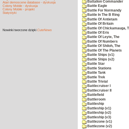
Battalion Commander
Atari demoscene database - dyskusja
Colony Mobile - dyskusja
Battle Eagle
Colony Mobile - projekt
Battle For Normandy
Statystyki
Battle In The B Ring
Battle Of Antietam
Battle Of Britain
Battle Of Chickamauga, 
Nowinki
tworzone dzięki
CuteNews
Battle Of Eris
Battle Of Leyte, The
Battle Of Numbers
Battle Of Shiloh, The
Battle Of The Planets
Battle Ships (v1)
Battle Ships (v2)
Battle Star
Battle Stations
Battle Tank
Battle Trek
Battle Trivial
Battlecruiser I
Battlecruiser II
Battlefield
Battleroom
Battleship
Battleship (v1)
Battleship (v2)
Battleship (v3)
Battlezone (v1)
Battlezone (v2)