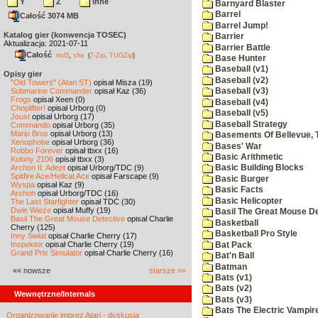
Y
Z
inne
Barnyard Blaster
Barrel
Całość 3074 MB
Barrel Jump!
Katalog gier (konwencja TOSEC)
Barrier
Aktualizacja: 2021-07-11
Barrier Battle
Całość
,
md5
sha
(
7-Zip
,
TUGZip
)
Base Hunter
Baseball (v1)
Opisy gier
Baseball (v2)
"Old Towers" (Atari ST)
opisał Misza (19)
Submarine Commander
opisał Kaz (36)
Baseball (v3)
Frogs
opisał Xeen (0)
Baseball (v4)
Choplifter!
opisał Urborg (0)
Baseball (v5)
Joust
opisał Urborg (17)
Baseball Strategy
Commando
opisał Urborg (35)
Mario Bros
opisał Urborg (13)
Basements Of Bellevue, 
Xenophobe
opisał Urborg (36)
Bases' War
Robbo Forever
opisał tbxx (16)
Basic Arithmetic
Kolony 2106
opisał tbxx (3)
Archon II: Adept
opisał Urborg/TDC (9)
Basic Building Blocks
Spitfire Ace/Hellcat Ace
opisał Farscape (9)
Basic Burger
Wyspa
opisał Kaz (9)
Basic Facts
Archon
opisał Urborg/TDC (16)
Basic Helicopter
The Last Starfighter
opisał TDC (30)
Dwie Wieże
opisał Muffy (19)
Basil The Great Mouse De
Basil The Great Mouse Detective
opisał Charlie
Basketball
Cherry (125)
Basketball Pro Style
Inny Świat
opisał Charlie Cherry (17)
Inspektor
opisał Charlie Cherry (19)
Bat Pack
Grand Prix Simulator
opisał Charlie Cherry (16)
Bat'n Ball
Batman
«« nowsze
starsze »»
Bats (v1)
Bats (v2)
Wewnętrzne/Internals
Bats (v3)
Bats The Electric Vampi
Organizowanie imprez Atari - dyskusja