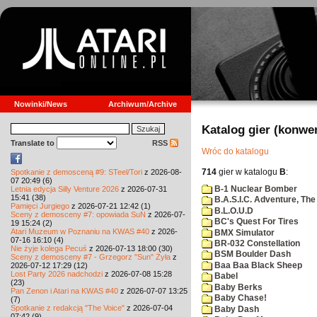
Nowinki/News
Archiwum/Archive
Katalog gier (konwe
Translate to
RSS
Wróc do katalogu
714
gier w katalogu
B
:
Spotkanie z demosceną #9: STeel/Tori
z 2026-08-
07 20:49 (6)
B-1 Nuclear Bomber
Letnia edycja Silly Venture 2026
z 2026-07-31
15:41 (38)
B.A.S.I.C. Adventure, The
Pamięci Jurgiego
z 2026-07-21 12:42 (1)
B.L.O.U.D
Sceny z demosceny #7: opowiada SuN
z 2026-07-
BC's Quest For Tires
19 15:24 (2)
Atari Muzeum w Poznaniu na KWAS #40
z 2026-
BMX Simulator
07-16 16:10 (4)
BR-032 Constellation
Nie żyje kolega Pecuś
z 2026-07-13 18:00 (30)
BSM Boulder Dash
Sceny z demosceny #7 - Grzegorz "Sun" Żyła
z
Baa Baa Black Sheep
2026-07-12 17:29 (12)
Lost Party 2026 nadchodzi
z 2026-07-08 15:28
Babel
(23)
Baby Berks
Pan Zenon i Atari na KWAS #40
z 2026-07-07 13:25
Baby Chase!
(7)
Spotkanie z redakcją "The Voice"
z 2026-07-04
Baby Dash
07:42 (9)