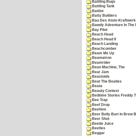
Battling Bugs
Battling Tank
Battlot
Batty Builders
Bau Des Atom-Kraftwerk
Bawdy Adventure In The 
Bay Pilot
Beach Head
Beach Head II
Beach Landing
Beachcomber
Beam Me Up
Beamatron
Beamrider
Bean Machine, The
Bear Jam
Beastoids
Beat The Beatles
Beata
Beauty Contest
Bedtime Stories Freddy Th
Bee Trap
Beef Drop
Beehive
Beer Belly Burt In Brew B
Beer Shot
Beetle Juice
Beetles
Beggar