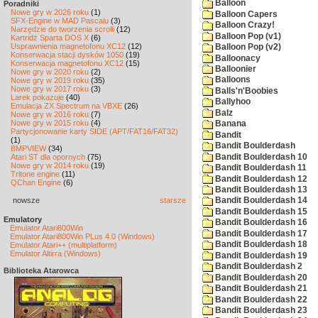
Balloon
Poradniki
Nowe gry w 2026 roku
(1)
Balloon Capers
SFX-Engine w MAD Pascalu
(3)
Balloon Crazy!
Narzędzie do tworzenia scrolli
(12)
Balloon Pop (v1)
Kartridż Sparta DOS X
(6)
Usprawnienia magnetofonu XC12
(12)
Balloon Pop (v2)
Konserwacja stacji dysków 1050
(19)
Balloonacy
Konserwacja magnetofonu XC12
(15)
Balloonier
Nowe gry w 2020 roku
(2)
Balloons
Nowe gry w 2019 roku
(35)
Nowe gry w 2017 roku
(3)
Balls'n'Boobies
Larek pokazuje
(40)
Ballyhoo
Emulacja ZX Spectrum na VBXE
(26)
Balz
Nowe gry w 2016 roku
(7)
Nowe gry w 2015 roku
(4)
Banana
Partycjonowanie karty SIDE (APT/FAT16/FAT32)
Bandit
(1)
Bandit Boulderdash
BMPVIEW
(34)
Bandit Boulderdash 10
Atari ST dla opornych
(75)
Nowe gry w 2014 roku
(19)
Bandit Boulderdash 11
Tritone engine
(11)
Bandit Boulderdash 12
QChan Engine
(6)
Bandit Boulderdash 13
nowsze
starsze
Bandit Boulderdash 14
Bandit Boulderdash 15
Emulatory
Bandit Boulderdash 16
Emulator Atari800Win
Bandit Boulderdash 17
Emulator Atari800Win PLus 4.0 (Windows)
Bandit Boulderdash 18
Emulator Atari++ (multiplatform)
Emulator Altirra (Windows)
Bandit Boulderdash 19
Bandit Boulderdash 2
Biblioteka Atarowca
Bandit Boulderdash 20
Bandit Boulderdash 21
Bandit Boulderdash 22
Bandit Boulderdash 23