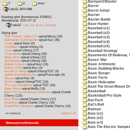
Barnyard Blaster
Y
Z
inne
Barrel
Całość 3074 MB
Barrel Jump!
Barrier
Katalog gier (konwencja TOSEC)
Barrier Battle
Aktualizacja: 2021-07-11
Base Hunter
Całość
,
md5
sha
(
7-Zip
,
TUGZip
)
Baseball (v1)
Baseball (v2)
Opisy gier
"Old Towers" (Atari ST)
opisał Misza (19)
Baseball (v3)
Submarine Commander
opisał Kaz (36)
Baseball (v4)
Frogs
opisał Xeen (0)
Baseball (v5)
Choplifter!
opisał Urborg (0)
Joust
opisał Urborg (17)
Baseball Strategy
Commando
opisał Urborg (35)
Basements Of Bellevue, 
Mario Bros
opisał Urborg (13)
Bases' War
Xenophobe
opisał Urborg (36)
Robbo Forever
opisał tbxx (16)
Basic Arithmetic
Kolony 2106
opisał tbxx (3)
Basic Building Blocks
Archon II: Adept
opisał Urborg/TDC (9)
Basic Burger
Spitfire Ace/Hellcat Ace
opisał Farscape (9)
Basic Facts
Wyspa
opisał Kaz (9)
Archon
opisał Urborg/TDC (16)
Basic Helicopter
The Last Starfighter
opisał TDC (30)
Basil The Great Mouse De
Dwie Wieże
opisał Muffy (19)
Basketball
Basil The Great Mouse Detective
opisał Charlie
Cherry (125)
Basketball Pro Style
Inny Świat
opisał Charlie Cherry (17)
Bat Pack
Inspektor
opisał Charlie Cherry (19)
Bat'n Ball
Grand Prix Simulator
opisał Charlie Cherry (16)
Batman
«« nowsze
starsze »»
Bats (v1)
Bats (v2)
Bats (v3)
Wewnętrzne/Internals
Bats The Electric Vampi