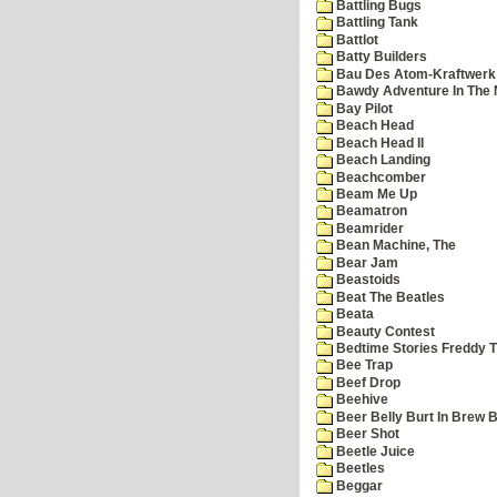
Battling Bugs
Battling Tank
Battlot
Batty Builders
Bau Des Atom-Kraftwerk
Bawdy Adventure In The 
Bay Pilot
Beach Head
Beach Head II
Beach Landing
Beachcomber
Beam Me Up
Beamatron
Beamrider
Bean Machine, The
Bear Jam
Beastoids
Beat The Beatles
Beata
Beauty Contest
Bedtime Stories Freddy Th
Bee Trap
Beef Drop
Beehive
Beer Belly Burt In Brew B
Beer Shot
Beetle Juice
Beetles
Beggar