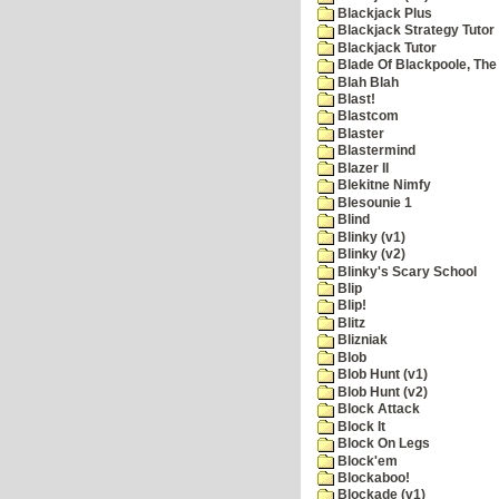
Blackjack Plus
Blackjack Strategy Tutor
Blackjack Tutor
Blade Of Blackpoole, The
Blah Blah
Blast!
Blastcom
Blaster
Blastermind
Blazer II
Blekitne Nimfy
Blesounie 1
Blind
Blinky (v1)
Blinky (v2)
Blinky's Scary School
Blip
Blip!
Blitz
Blizniak
Blob
Blob Hunt (v1)
Blob Hunt (v2)
Block Attack
Block It
Block On Legs
Block'em
Blockaboo!
Blockade (v1)