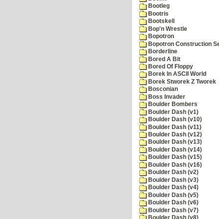
Bootleg
Bootris
Bootskell
Bop'n Wrestle
Bopotron
Bopotron Construction S
Borderline
Bored A Bit
Bored Of Floppy
Borek In ASCII World
Borek Stworek Z Tworek
Bosconian
Boss Invader
Boulder Bombers
Boulder Dash (v1)
Boulder Dash (v10)
Boulder Dash (v11)
Boulder Dash (v12)
Boulder Dash (v13)
Boulder Dash (v14)
Boulder Dash (v15)
Boulder Dash (v16)
Boulder Dash (v2)
Boulder Dash (v3)
Boulder Dash (v4)
Boulder Dash (v5)
Boulder Dash (v6)
Boulder Dash (v7)
Boulder Dash (v8)