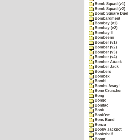
Bomb Squad (v1)
Bomb Squad (v2)
Bomb Square Duel
Bombardment
Bombay (v1)
Bombay (v2)
Bombay II
Bombeeno
Bomber (v1)
Bomber (v2)
Bomber (v3)
Bomber (v4)
Bomber Attack
Bomber Jack
Bombers
Bombex
Bombi
Bombs Away!
Bone Cruncher
Bong
Bongo
Bonifac
Bonk
Bonk'em
Bons Bond
Bonzo
Booby Jackpot
Bookshelf
Boom!