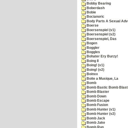
Bobby Bearing
Boberdash
Bobie
Bocianoric
Body Parts A Sexual Adv
Boerse
Boersenspiel (v1)
Boersenspiel (v2)
Boersenspiel, Das
Bogen
Boggler
Boggles
Bohater Ery Burzy!
Boing II
Boing! (v1)
Boing! (v2)
Boinxx
Boite a Musique, La
Bomb
Bomb Bastic Bomb Blast 
Bomb Blaster
Bomb Down
Bomb Escape
Bomb Fusion
Bomb Hunter (v1)
Bomb Hunter (v2)
Bomb Jack
Bomb Jake
Bomb Run