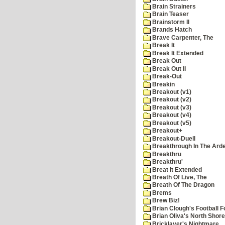
Brain Strainers
Brain Teaser
Brainstorm II
Brands Hatch
Brave Carpenter, The
Break It
Break It Extended
Break Out
Break Out II
Break-Out
Breakin
Breakout (v1)
Breakout (v2)
Breakout (v3)
Breakout (v4)
Breakout (v5)
Breakout+
Breakout-Duell
Breakthrough In The Ard
Breakthru
Breakthru'
Breat It Extended
Breath Of Live, The
Breath Of The Dragon
Brems
Brew Biz!
Brian Clough's Football F
Brian Oliva's North Shore
Bricklayer's Nightmare