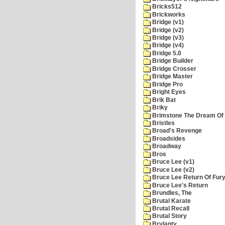
Bricks512
Brickworks
Bridge (v1)
Bridge (v2)
Bridge (v3)
Bridge (v4)
Bridge 5.0
Bridge Builder
Bridge Crosser
Bridge Master
Bridge Pro
Bright Eyes
Brik Bat
Briky
Brimstone The Dream Of
Bristles
Broad's Revenge
Broadsides
Broadway
Bros
Bruce Lee (v1)
Bruce Lee (v2)
Bruce Lee Return Of Fur
Bruce Lee's Return
Brundles, The
Brutal Karate
Brutal Recall
Brutal Story
Brylanty