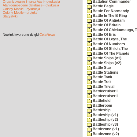
Battalion Commander
Organizowanie imprez Atari - dyskusja
Atari demoscene database - dyskusja
Battle Eagle
Colony Mobile - dyskusja
Battle For Normandy
Colony Mobile - projekt
Battle In The B Ring
Statystyki
Battle Of Antietam
Battle Of Britain
Battle Of Chickamauga, 
Nowinki
tworzone dzięki
CuteNews
Battle Of Eris
Battle Of Leyte, The
Battle Of Numbers
Battle Of Shiloh, The
Battle Of The Planets
Battle Ships (v1)
Battle Ships (v2)
Battle Star
Battle Stations
Battle Tank
Battle Trek
Battle Trivial
Battlecruiser I
Battlecruiser II
Battlefield
Battleroom
Battleship
Battleship (v1)
Battleship (v2)
Battleship (v3)
Battlezone (v1)
Battlezone (v2)