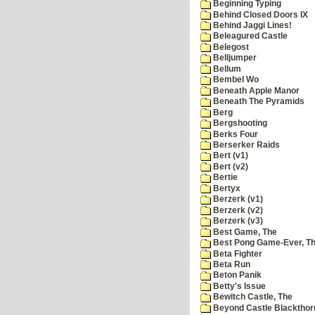
Beginning Typing
Behind Closed Doors IX
Behind Jaggi Lines!
Beleagured Castle
Belegost
Belljumper
Bellum
Bembel Wo
Beneath Apple Manor
Beneath The Pyramids
Berg
Bergshooting
Berks Four
Berserker Raids
Bert (v1)
Bert (v2)
Bertie
Bertyx
Berzerk (v1)
Berzerk (v2)
Berzerk (v3)
Best Game, The
Best Pong Game-Ever, T
Beta Fighter
Beta Run
Beton Panik
Betty's Issue
Bewitch Castle, The
Beyond Castle Blackthor