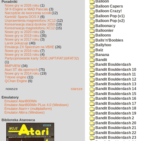
Balloon
Poradniki
Nowe gry w 2026 roku
(1)
Balloon Capers
SFX-Engine w MAD Pascalu
(3)
Balloon Crazy!
Narzędzie do tworzenia scrolli
(12)
Balloon Pop (v1)
Kartridż Sparta DOS X
(6)
Usprawnienia magnetofonu XC12
(12)
Balloon Pop (v2)
Konserwacja stacji dysków 1050
(19)
Balloonacy
Konserwacja magnetofonu XC12
(15)
Balloonier
Nowe gry w 2020 roku
(2)
Balloons
Nowe gry w 2019 roku
(35)
Nowe gry w 2017 roku
(3)
Balls'n'Boobies
Larek pokazuje
(40)
Ballyhoo
Emulacja ZX Spectrum na VBXE
(26)
Balz
Nowe gry w 2016 roku
(7)
Nowe gry w 2015 roku
(4)
Banana
Partycjonowanie karty SIDE (APT/FAT16/FAT32)
Bandit
(1)
Bandit Boulderdash
BMPVIEW
(34)
Bandit Boulderdash 10
Atari ST dla opornych
(75)
Nowe gry w 2014 roku
(19)
Bandit Boulderdash 11
Tritone engine
(11)
Bandit Boulderdash 12
QChan Engine
(6)
Bandit Boulderdash 13
nowsze
starsze
Bandit Boulderdash 14
Bandit Boulderdash 15
Emulatory
Bandit Boulderdash 16
Emulator Atari800Win
Bandit Boulderdash 17
Emulator Atari800Win PLus 4.0 (Windows)
Bandit Boulderdash 18
Emulator Atari++ (multiplatform)
Emulator Altirra (Windows)
Bandit Boulderdash 19
Bandit Boulderdash 2
Biblioteka Atarowca
Bandit Boulderdash 20
Bandit Boulderdash 21
Bandit Boulderdash 22
Bandit Boulderdash 23