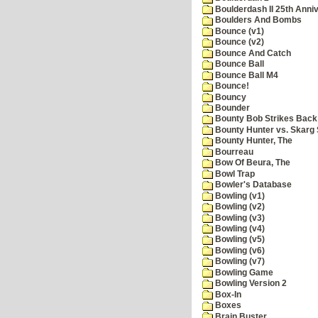
Boulderdash II 25th Anni
Boulders And Bombs
Bounce (v1)
Bounce (v2)
Bounce And Catch
Bounce Ball
Bounce Ball M4
Bounce!
Bouncy
Bounder
Bounty Bob Strikes Back
Bounty Hunter vs. Skarg S
Bounty Hunter, The
Bourreau
Bow Of Beura, The
Bowl Trap
Bowler's Database
Bowling (v1)
Bowling (v2)
Bowling (v3)
Bowling (v4)
Bowling (v5)
Bowling (v6)
Bowling (v7)
Bowling Game
Bowling Version 2
Box-In
Boxes
Brain Buster