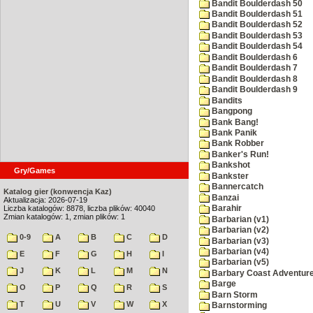
Bandit Boulderdash 50
Bandit Boulderdash 51
Bandit Boulderdash 52
Bandit Boulderdash 53
Bandit Boulderdash 54
Bandit Boulderdash 6
Bandit Boulderdash 7
Bandit Boulderdash 8
Bandit Boulderdash 9
Bandits
Bangpong
Bank Bang!
Bank Panik
Bank Robber
Banker's Run!
Bankshot
Gry/Games
Bankster
Bannercatch
Katalog gier (konwencja Kaz)
Banzai
Aktualizacja: 2026-07-19
Liczba katalogów: 8878, liczba plików: 40040
Barahir
Zmian katalogów: 1, zmian plików: 1
Barbarian (v1)
Barbarian (v2)
0-9
A
B
C
D
Barbarian (v3)
Barbarian (v4)
E
F
G
H
I
Barbarian (v5)
J
K
L
M
N
Barbary Coast Adventur
Barge
O
P
Q
R
S
Barn Storm
T
U
V
W
X
Barnstorming