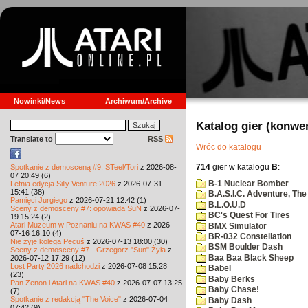
Nowinki/News
Archiwum/Archive
Katalog gier (konwe
Translate to
RSS
Wróc do katalogu
714
gier w katalogu
B
:
Spotkanie z demosceną #9: STeel/Tori
z 2026-08-
07 20:49 (6)
B-1 Nuclear Bomber
Letnia edycja Silly Venture 2026
z 2026-07-31
15:41 (38)
B.A.S.I.C. Adventure, The
Pamięci Jurgiego
z 2026-07-21 12:42 (1)
B.L.O.U.D
Sceny z demosceny #7: opowiada SuN
z 2026-07-
BC's Quest For Tires
19 15:24 (2)
Atari Muzeum w Poznaniu na KWAS #40
z 2026-
BMX Simulator
07-16 16:10 (4)
BR-032 Constellation
Nie żyje kolega Pecuś
z 2026-07-13 18:00 (30)
BSM Boulder Dash
Sceny z demosceny #7 - Grzegorz "Sun" Żyła
z
Baa Baa Black Sheep
2026-07-12 17:29 (12)
Lost Party 2026 nadchodzi
z 2026-07-08 15:28
Babel
(23)
Baby Berks
Pan Zenon i Atari na KWAS #40
z 2026-07-07 13:25
Baby Chase!
(7)
Spotkanie z redakcją "The Voice"
z 2026-07-04
Baby Dash
07:42 (9)