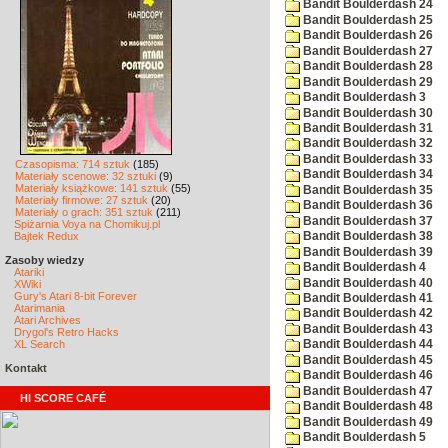
Bandit Boulderdash 24
Bandit Boulderdash 25
Bandit Boulderdash 26
Bandit Boulderdash 27
Bandit Boulderdash 28
Bandit Boulderdash 29
Bandit Boulderdash 3
Bandit Boulderdash 30
Bandit Boulderdash 31
Bandit Boulderdash 32
Bandit Boulderdash 33
Czasopisma: 714 sztuk
(185)
Bandit Boulderdash 34
Materiały scenowe: 32 sztuki
(9)
Materiały książkowe: 141 sztuk
(55)
Bandit Boulderdash 35
Materiały firmowe: 27 sztuk
(20)
Bandit Boulderdash 36
Materiały o grach: 351 sztuk
(211)
Bandit Boulderdash 37
Spiżarnia Voya na Chomikuj.pl
Bajtek Redux
Bandit Boulderdash 38
Bandit Boulderdash 39
Zasoby wiedzy
Bandit Boulderdash 4
Atariki
Bandit Boulderdash 40
XWiki
Gury's Atari 8-bit Forever
Bandit Boulderdash 41
Atarimania
Bandit Boulderdash 42
Atari Archives
Bandit Boulderdash 43
Drygol's Retro Hacks
XL Search
Bandit Boulderdash 44
Bandit Boulderdash 45
Kontakt
Bandit Boulderdash 46
Bandit Boulderdash 47
HI SCORE CAFÉ
Bandit Boulderdash 48
Bandit Boulderdash 49
Bandit Boulderdash 5