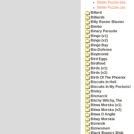
Bilder Puzzle.bas
Bilder Puzzle.cas
Billard
Billiards
Billy Raster Blaster
Bimbo
Binary Parasite
Bingo (v1)
Bingo (v2)
Bingo Bay
Bio-Defense
Bioptronid
Bird Eggs
Birdfood
Birds (v1)
Birds (v2)
Birth Of The Phoenix
Biscuits In Hell
Biscuits In My Pockets!
Bisley
Bismarck
Bitchy Witchy, The
Bitwa Morska (v1)
Bitwa Morska (v2)
Bitwa O Anglie
Bitwy Morskie
Biznesik
Biznesmen
Black Bouncy Blob