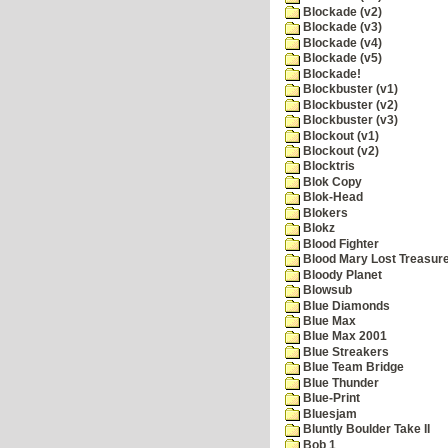
Blockade (v2)
Blockade (v3)
Blockade (v4)
Blockade (v5)
Blockade!
Blockbuster (v1)
Blockbuster (v2)
Blockbuster (v3)
Blockout (v1)
Blockout (v2)
Blocktris
Blok Copy
Blok-Head
Blokers
Blokz
Blood Fighter
Blood Mary Lost Treasur
Bloody Planet
Blowsub
Blue Diamonds
Blue Max
Blue Max 2001
Blue Streakers
Blue Team Bridge
Blue Thunder
Blue-Print
Bluesjam
Bluntly Boulder Take II
Bob 1