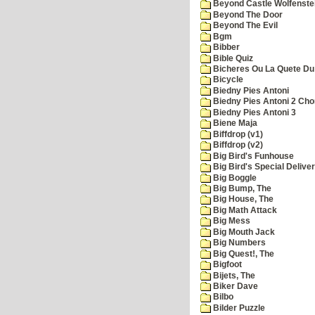
Beyond Castle Wolfenste
Beyond The Door
Beyond The Evil
Bgm
Bibber
Bible Quiz
Bicheres Ou La Quete Du
Bicycle
Biedny Pies Antoni
Biedny Pies Antoni 2 Cho
Biedny Pies Antoni 3
Biene Maja
Biffdrop (v1)
Biffdrop (v2)
Big Bird's Funhouse
Big Bird's Special Delive
Big Boggle
Big Bump, The
Big House, The
Big Math Attack
Big Mess
Big Mouth Jack
Big Numbers
Big Quest!, The
Bigfoot
Bijets, The
Biker Dave
Bilbo
Bilder Puzzle