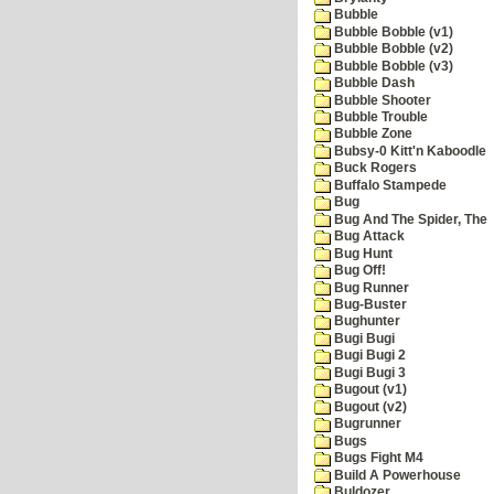
Bubble
Bubble Bobble (v1)
Bubble Bobble (v2)
Bubble Bobble (v3)
Bubble Dash
Bubble Shooter
Bubble Trouble
Bubble Zone
Bubsy-0 Kitt'n Kaboodle
Buck Rogers
Buffalo Stampede
Bug
Bug And The Spider, The
Bug Attack
Bug Hunt
Bug Off!
Bug Runner
Bug-Buster
Bughunter
Bugi Bugi
Bugi Bugi 2
Bugi Bugi 3
Bugout (v1)
Bugout (v2)
Bugrunner
Bugs
Bugs Fight M4
Build A Powerhouse
Buldozer