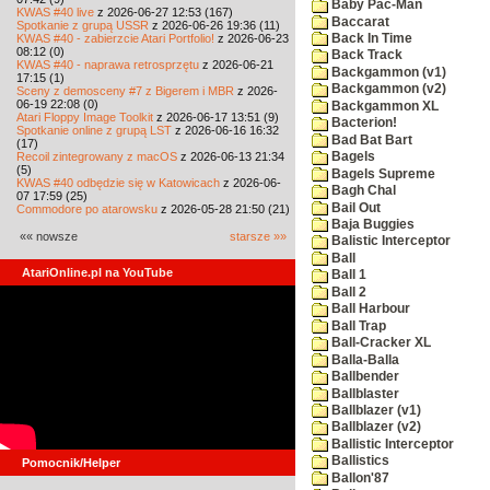
Baby Pac-Man
KWAS #40 live
z 2026-06-27 12:53 (167)
Baccarat
Spotkanie z grupą USSR
z 2026-06-26 19:36 (11)
KWAS #40 - zabierzcie Atari Portfolio!
z 2026-06-23
Back In Time
08:12 (0)
Back Track
KWAS #40 - naprawa retrosprzętu
z 2026-06-21
Backgammon (v1)
17:15 (1)
Backgammon (v2)
Sceny z demosceny #7 z Bigerem i MBR
z 2026-
06-19 22:08 (0)
Backgammon XL
Atari Floppy Image Toolkit
z 2026-06-17 13:51 (9)
Bacterion!
Spotkanie online z grupą LST
z 2026-06-16 16:32
Bad Bat Bart
(17)
Recoil zintegrowany z macOS
z 2026-06-13 21:34
Bagels
(5)
Bagels Supreme
KWAS #40 odbędzie się w Katowicach
z 2026-06-
Bagh Chal
07 17:59 (25)
Bail Out
Commodore po atarowsku
z 2026-05-28 21:50 (21)
Baja Buggies
«« nowsze
starsze »»
Balistic Interceptor
Ball
AtariOnline.pl na YouTube
Ball 1
Ball 2
Ball Harbour
Ball Trap
Ball-Cracker XL
Balla-Balla
Ballbender
Ballblaster
Ballblazer (v1)
Ballblazer (v2)
Ballistic Interceptor
Ballistics
Pomocnik/Helper
Ballon'87