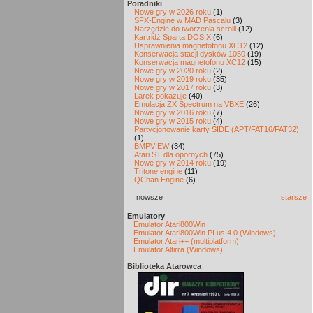
Poradniki
Nowe gry w 2026 roku
(1)
SFX-Engine w MAD Pascalu
(3)
Narzędzie do tworzenia scrolli
(12)
Kartridż Sparta DOS X
(6)
Usprawnienia magnetofonu XC12
(12)
Konserwacja stacji dysków 1050
(19)
Konserwacja magnetofonu XC12
(15)
Nowe gry w 2020 roku
(2)
Nowe gry w 2019 roku
(35)
Nowe gry w 2017 roku
(3)
Larek pokazuje
(40)
Emulacja ZX Spectrum na VBXE
(26)
Nowe gry w 2016 roku
(7)
Nowe gry w 2015 roku
(4)
Partycjonowanie karty SIDE (APT/FAT16/FAT32)
(1)
BMPVIEW
(34)
Atari ST dla opornych
(75)
Nowe gry w 2014 roku
(19)
Tritone engine
(11)
QChan Engine
(6)
nowsze
starsze
Emulatory
Emulator Atari800Win
Emulator Atari800Win PLus 4.0 (Windows)
Emulator Atari++ (multiplatform)
Emulator Altirra (Windows)
Biblioteka Atarowca