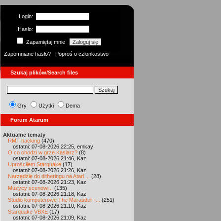
Login:
Hasło:
Zapamiętaj mnie
Zapomniane hasło?
Poproś o członkostwo
Szukaj plików/Search files
Gry
Użytki
Dema
Forum Atarum
Aktualne tematy
RMT hacking
(470)
ostatni: 07-08-2026 22:25, emkay
O co chodzi w grze Kasiarz?
(8)
ostatni: 07-08-2026 21:46, Kaz
Uprościłem Starquake
(17)
ostatni: 07-08-2026 21:26, Kaz
Narzędzie do ditheringu na Atari ...
(28)
ostatni: 07-08-2026 21:23, Kaz
Muzycy scenowi...
(135)
ostatni: 07-08-2026 21:18, Kaz
Studio komputerowe The Marauder -...
(251)
ostatni: 07-08-2026 21:10, Kaz
Starquake VBXE
(17)
ostatni: 07-08-2026 21:09, Kaz