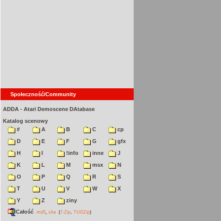
Społeczność/Community
ADDA - Atari Demoscene DAtabase
Katalog scenowy
#
A
B
C
cp
D
E
F
G
gfx
H
I
!info
inne
J
K
L
M
msx
N
O
P
Q
R
S
T
U
V
W
X
Y
Z
ziny
Całość
,
md5
sha
(
7-Zip
,
TUGZip
)