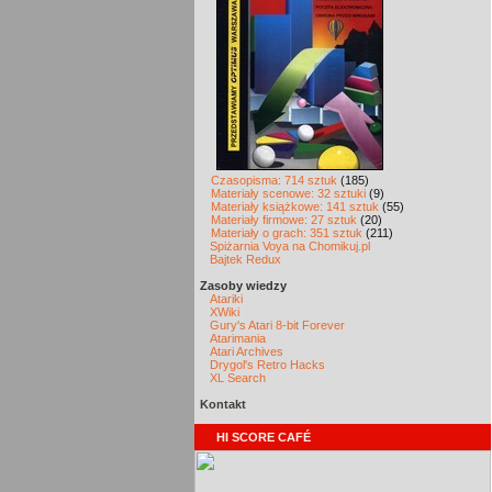
Czasopisma: 714 sztuk
(185)
Materiały scenowe: 32 sztuki
(9)
Materiały książkowe: 141 sztuk
(55)
Materiały firmowe: 27 sztuk
(20)
Materiały o grach: 351 sztuk
(211)
Spiżarnia Voya na Chomikuj.pl
Bajtek Redux
Zasoby wiedzy
Atariki
XWiki
Gury's Atari 8-bit Forever
Atarimania
Atari Archives
Drygol's Retro Hacks
XL Search
Kontakt
HI SCORE CAFÉ