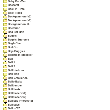
Baby Pac-Man
Baccarat
Back In Time
Back Track
Backgammon (v1)
Backgammon (v2)
Backgammon XL
Bacterion!
Bad Bat Bart
Bagels
Bagels Supreme
Bagh Chal
Bail Out
Baja Buggies
Balistic Interceptor
Ball
Ball 1
Ball 2
Ball Harbour
Ball Trap
Ball-Cracker XL
Balla-Balla
Ballbender
Ballblaster
Ballblazer (v1)
Ballblazer (v2)
Ballistic Interceptor
Ballistics
Ballon'87