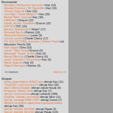
Rozmawiali
Wywiad z Mariuszem Jaroszem
i Kaz (16)
Wywiad Dracona z Mr. Bacardim
i Kaz (16)
Tomasz Dajczak
i Kaz (22)
Lech Bąk i "Świat Młodych"
i Kaz (26)
Michał "Mike" Jaskuła
i Kaz (30)
F#READY
i Dracon (22)
Daniel „Arctus” Kowalski
i Dracon (25)
KATOD
i TDC (15)
Mariusz Wojcieszek
i "Adam" (17)
Romuald Bacza
i Ramos (16)
Śledzenie Amentesa
i Larek (9)
Leszek Łuciów
i Charlie Cherry (17)
TO JUŻ ZA TOBĄ: rozmowa z Bobem Pape
i cpt.
Misumaru Tenchi (39)
Rob Jaeger
i Emu (53)
Jacek "Tabu" Grad
i Dracon (0)
Alexander "Koma" Schön
i Kaz (0)
Maciej Ślifirczyk
i Charlie Cherry (0)
Jarek "Odyniec1" Wyszyński
i Kaz (0)
Marek Bojarski
i Kaz (0)
Olgierd Niemyjski
i Ramos (0)
«« nowsze
starsze »»
Stragan
Nowe, pojemniejsze RAM-Carty
oferuje Kaz (21)
"mouSTer" czyli myszka ST
oferuje Kaz (30)
Atari USBJoy Adapter
oferuje Jakub Husak (0)
Programy: Kolony 2106
oferuje Kaz (7)
Sprzęt: rozszerzenia
oferuje Lotharek (399)
Gadżety: naklejki, pocztówki
oferuje Sikor (11)
Sprzęt: cartridge RAM-CART
oferuje Zenon (7)
Miejsce na drobne ogłoszenia kupna/sprzedaży
oferuje Kaz (58)
Sprzęt: interfejs SIO2IDE
oferuje Piguła (3)
Sprzęt: interfejs SIO2SD
oferuje Piguła (115)