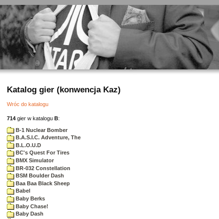
Katalog gier (konwencja Kaz)
Wróc do katalogu
714
gier w katalogu
B
:
B-1 Nuclear Bomber
B.A.S.I.C. Adventure, The
B.L.O.U.D
BC's Quest For Tires
BMX Simulator
BR-032 Constellation
BSM Boulder Dash
Baa Baa Black Sheep
Babel
Baby Berks
Baby Chase!
Baby Dash