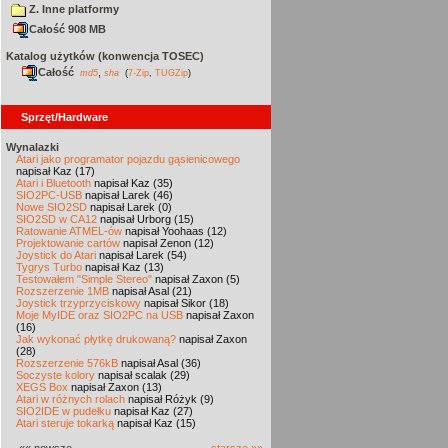
Z. Inne platformy
Całość 908 MB
Katalog użytków (konwencja TOSEC)
Całość
,
md5
sha
(
7-Zip
,
TUGZip
)
Sprzęt/Hardware
Wynalazki
Atari jako programator pojazdu gąsienicowego
napisał Kaz (17)
Atari i Bluetooth
napisał Kaz (35)
SIO2PC-USB
napisał Larek (46)
Nowe SIO2SD
napisał Larek (0)
SIO2SD w CA12
napisał Urborg (15)
Ratowanie ATMEL-ów
napisał Yoohaas (12)
Projektowanie cartów
napisał Zenon (12)
Joystick do Atari
napisał Larek (54)
Tygrys Turbo
napisał Kaz (13)
Testowałem "Simple Stereo"
napisał Zaxon (5)
Rozszerzenie 1MB
napisał Asal (21)
Joystick trzyprzyciskowy
napisał Sikor (18)
Moje MyIDE oraz SIO2PC na USB
napisał Zaxon
(16)
Jak wykonać płytkę drukowaną?
napisał Zaxon
(28)
Rozszerzenie 576kB
napisał Asal (36)
Soczyste kolory
napisał scalak (29)
XEGS Box
napisał Zaxon (13)
Atari w różnych rolach
napisał Różyk (9)
SIO2IDE w pudełku
napisał Kaz (27)
Atari steruje tokarką
napisał Kaz (15)