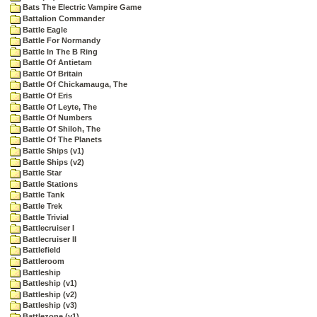
Bats The Electric Vampire Game
Battalion Commander
Battle Eagle
Battle For Normandy
Battle In The B Ring
Battle Of Antietam
Battle Of Britain
Battle Of Chickamauga, The
Battle Of Eris
Battle Of Leyte, The
Battle Of Numbers
Battle Of Shiloh, The
Battle Of The Planets
Battle Ships (v1)
Battle Ships (v2)
Battle Star
Battle Stations
Battle Tank
Battle Trek
Battle Trivial
Battlecruiser I
Battlecruiser II
Battlefield
Battleroom
Battleship
Battleship (v1)
Battleship (v2)
Battleship (v3)
Battlezone (v1)