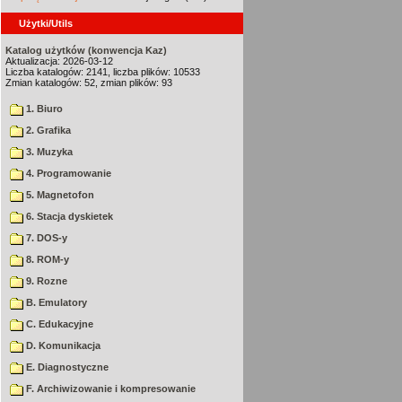
Użytki/Utils
Katalog użytków (konwencja Kaz)
Aktualizacja: 2026-03-12
Liczba katalogów: 2141, liczba plików: 10533
Zmian katalogów: 52, zmian plików: 93
1. Biuro
2. Grafika
3. Muzyka
4. Programowanie
5. Magnetofon
6. Stacja dyskietek
7. DOS-y
8. ROM-y
9. Rozne
B. Emulatory
C. Edukacyjne
D. Komunikacja
E. Diagnostyczne
F. Archiwizowanie i kompresowanie