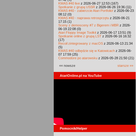
KWAS #40 live
z 2026-06-27 12:53 (167)
Spotkanie z grupą USSR
z 2026-06-26 19:36 (11)
KWAS #40 - zabierzcie Atari Portfolio!
z 2026-06-23
08:12 (0)
KWAS #40 - naprawa retrosprzętu
z 2026-06-21
17:15 (1)
Sceny z demosceny #7 z Bigerem i MBR
z 2026-
06-19 22:08 (0)
Atari Floppy Image Toolkit
z 2026-06-17 13:51 (9)
Spotkanie online z grupą LST
z 2026-06-16 16:32
(17)
Recoil zintegrowany z macOS
z 2026-06-13 21:34
(5)
KWAS #40 odbędzie się w Katowicach
z 2026-06-
07 17:59 (25)
Commodore po atarowsku
z 2026-05-28 21:50 (21)
«« nowsze
starsze »»
AtariOnline.pl na YouTube
Pomocnik/Helper