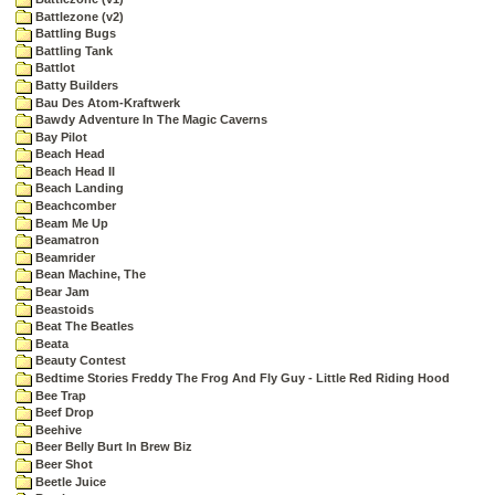
Battlezone (v2)
Battling Bugs
Battling Tank
Battlot
Batty Builders
Bau Des Atom-Kraftwerk
Bawdy Adventure In The Magic Caverns
Bay Pilot
Beach Head
Beach Head II
Beach Landing
Beachcomber
Beam Me Up
Beamatron
Beamrider
Bean Machine, The
Bear Jam
Beastoids
Beat The Beatles
Beata
Beauty Contest
Bedtime Stories Freddy The Frog And Fly Guy - Little Red Riding Hood
Bee Trap
Beef Drop
Beehive
Beer Belly Burt In Brew Biz
Beer Shot
Beetle Juice