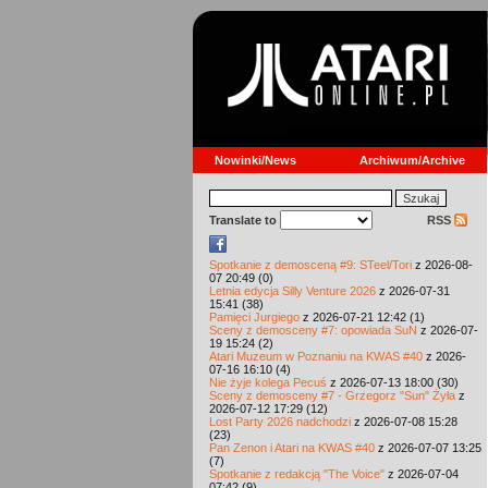
Nowinki/News
Archiwum/Archive
Translate to
RSS
Spotkanie z demosceną #9: STeel/Tori
z 2026-08-
07 20:49 (0)
Letnia edycja Silly Venture 2026
z 2026-07-31
15:41 (38)
Pamięci Jurgiego
z 2026-07-21 12:42 (1)
Sceny z demosceny #7: opowiada SuN
z 2026-07-
19 15:24 (2)
Atari Muzeum w Poznaniu na KWAS #40
z 2026-
07-16 16:10 (4)
Nie żyje kolega Pecuś
z 2026-07-13 18:00 (30)
Sceny z demosceny #7 - Grzegorz "Sun" Żyła
z
2026-07-12 17:29 (12)
Lost Party 2026 nadchodzi
z 2026-07-08 15:28
(23)
Pan Zenon i Atari na KWAS #40
z 2026-07-07 13:25
(7)
Spotkanie z redakcją "The Voice"
z 2026-07-04
07:42 (9)