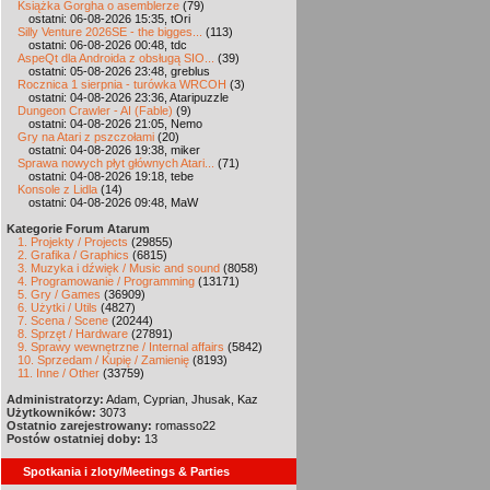
Książka Gorgha o asemblerze
(79)
ostatni: 06-08-2026 15:35, tOri
Silly Venture 2026SE - the bigges...
(113)
ostatni: 06-08-2026 00:48, tdc
AspeQt dla Androida z obsługą SIO...
(39)
ostatni: 05-08-2026 23:48, greblus
Rocznica 1 sierpnia - turówka WRCOH
(3)
ostatni: 04-08-2026 23:36, Ataripuzzle
Dungeon Crawler - AI (Fable)
(9)
ostatni: 04-08-2026 21:05, Nemo
Gry na Atari z pszczołami
(20)
ostatni: 04-08-2026 19:38, miker
Sprawa nowych płyt głównych Atari...
(71)
ostatni: 04-08-2026 19:18, tebe
Konsole z Lidla
(14)
ostatni: 04-08-2026 09:48, MaW
Kategorie Forum Atarum
1. Projekty / Projects
(29855)
2. Grafika / Graphics
(6815)
3. Muzyka i dźwięk / Music and sound
(8058)
4. Programowanie / Programming
(13171)
5. Gry / Games
(36909)
6. Użytki / Utils
(4827)
7. Scena / Scene
(20244)
8. Sprzęt / Hardware
(27891)
9. Sprawy wewnętrzne / Internal affairs
(5842)
10. Sprzedam / Kupię / Zamienię
(8193)
11. Inne / Other
(33759)
Administratorzy:
Adam, Cyprian, Jhusak, Kaz
Użytkowników:
3073
Ostatnio zarejestrowany:
romasso22
Postów ostatniej doby:
13
Spotkania i zloty/Meetings & Parties