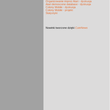
Organizowanie imprez Atari - dyskusja
Atari demoscene database - dyskusja
Colony Mobile - dyskusja
Colony Mobile - projekt
Statystyki
Nowinki
tworzone dzięki
CuteNews