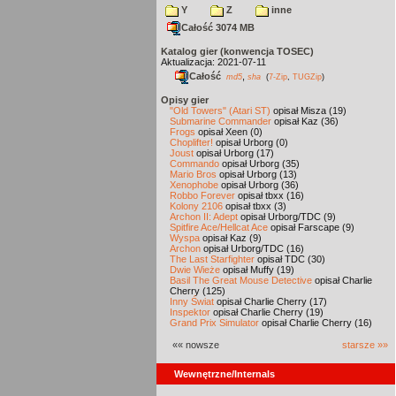
Y
Z
inne
Całość 3074 MB
Katalog gier (konwencja TOSEC)
Aktualizacja: 2021-07-11
Całość
,
md5
sha
(
7-Zip
,
TUGZip
)
Opisy gier
"Old Towers" (Atari ST)
opisał Misza (19)
Submarine Commander
opisał Kaz (36)
Frogs
opisał Xeen (0)
Choplifter!
opisał Urborg (0)
Joust
opisał Urborg (17)
Commando
opisał Urborg (35)
Mario Bros
opisał Urborg (13)
Xenophobe
opisał Urborg (36)
Robbo Forever
opisał tbxx (16)
Kolony 2106
opisał tbxx (3)
Archon II: Adept
opisał Urborg/TDC (9)
Spitfire Ace/Hellcat Ace
opisał Farscape (9)
Wyspa
opisał Kaz (9)
Archon
opisał Urborg/TDC (16)
The Last Starfighter
opisał TDC (30)
Dwie Wieże
opisał Muffy (19)
Basil The Great Mouse Detective
opisał Charlie
Cherry (125)
Inny Świat
opisał Charlie Cherry (17)
Inspektor
opisał Charlie Cherry (19)
Grand Prix Simulator
opisał Charlie Cherry (16)
«« nowsze
starsze »»
Wewnętrzne/Internals