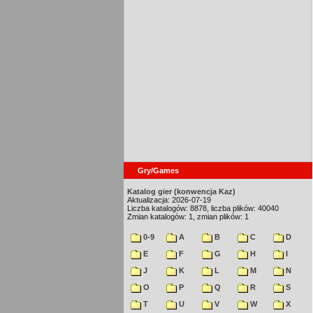
Gry/Games
Katalog gier (konwencja Kaz)
Aktualizacja: 2026-07-19
Liczba katalogów: 8878, liczba plików: 40040
Zmian katalogów: 1, zmian plików: 1
0-9
A
B
C
D
E
F
G
H
I
J
K
L
M
N
O
P
Q
R
S
T
U
V
W
X