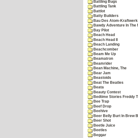
Battling Bugs
Battling Tank
Battlot
Batty Builders
Bau Des Atom-Kraftwerk
Bawdy Adventure In The 
Bay Pilot
Beach Head
Beach Head II
Beach Landing
Beachcomber
Beam Me Up
Beamatron
Beamrider
Bean Machine, The
Bear Jam
Beastoids
Beat The Beatles
Beata
Beauty Contest
Bedtime Stories Freddy Th
Bee Trap
Beef Drop
Beehive
Beer Belly Burt In Brew B
Beer Shot
Beetle Juice
Beetles
Beggar