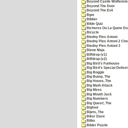
Beyond Castle Wolfenste
Beyond The Door
Beyond The Evil
Bgm
Bibber
Bible Quiz
Bicheres Ou La Quete Du
Bicycle
Biedny Pies Antoni
Biedny Pies Antoni 2 Cho
Biedny Pies Antoni 3
Biene Maja
Biffdrop (v1)
Biffdrop (v2)
Big Bird's Funhouse
Big Bird's Special Delive
Big Boggle
Big Bump, The
Big House, The
Big Math Attack
Big Mess
Big Mouth Jack
Big Numbers
Big Quest!, The
Bigfoot
Bijets, The
Biker Dave
Bilbo
Bilder Puzzle