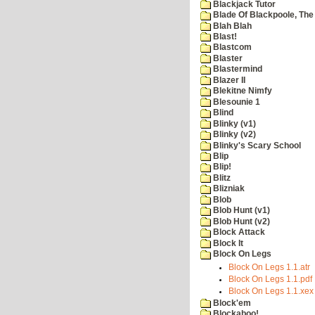
Blackjack Tutor
Blade Of Blackpoole, The
Blah Blah
Blast!
Blastcom
Blaster
Blastermind
Blazer II
Blekitne Nimfy
Blesounie 1
Blind
Blinky (v1)
Blinky (v2)
Blinky's Scary School
Blip
Blip!
Blitz
Blizniak
Blob
Blob Hunt (v1)
Blob Hunt (v2)
Block Attack
Block It
Block On Legs
Block On Legs 1.1.atr
Block On Legs 1.1.pdf
Block On Legs 1.1.xex
Block'em
Blockaboo!