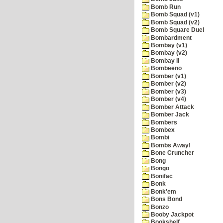
Bomb Run
Bomb Squad (v1)
Bomb Squad (v2)
Bomb Square Duel
Bombardment
Bombay (v1)
Bombay (v2)
Bombay II
Bombeeno
Bomber (v1)
Bomber (v2)
Bomber (v3)
Bomber (v4)
Bomber Attack
Bomber Jack
Bombers
Bombex
Bombi
Bombs Away!
Bone Cruncher
Bong
Bongo
Bonifac
Bonk
Bonk'em
Bons Bond
Bonzo
Booby Jackpot
Bookshelf