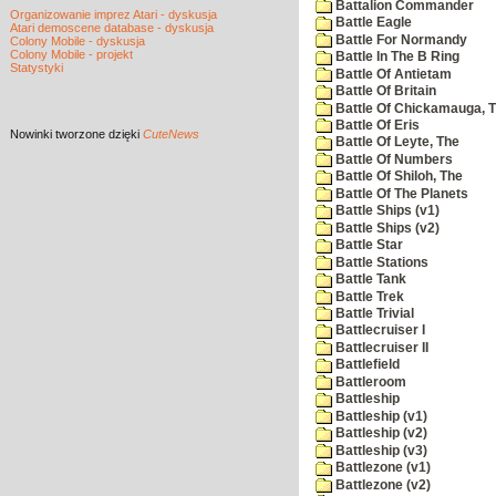
Battalion Commander
Organizowanie imprez Atari - dyskusja
Battle Eagle
Atari demoscene database - dyskusja
Battle For Normandy
Colony Mobile - dyskusja
Colony Mobile - projekt
Battle In The B Ring
Statystyki
Battle Of Antietam
Battle Of Britain
Battle Of Chickamauga, 
Battle Of Eris
Nowinki
tworzone dzięki
CuteNews
Battle Of Leyte, The
Battle Of Numbers
Battle Of Shiloh, The
Battle Of The Planets
Battle Ships (v1)
Battle Ships (v2)
Battle Star
Battle Stations
Battle Tank
Battle Trek
Battle Trivial
Battlecruiser I
Battlecruiser II
Battlefield
Battleroom
Battleship
Battleship (v1)
Battleship (v2)
Battleship (v3)
Battlezone (v1)
Battlezone (v2)