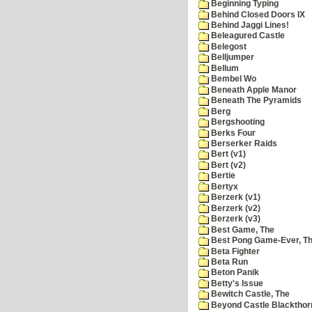
Beginning Typing
Behind Closed Doors IX
Behind Jaggi Lines!
Beleagured Castle
Belegost
Belljumper
Bellum
Bembel Wo
Beneath Apple Manor
Beneath The Pyramids
Berg
Bergshooting
Berks Four
Berserker Raids
Bert (v1)
Bert (v2)
Bertie
Bertyx
Berzerk (v1)
Berzerk (v2)
Berzerk (v3)
Best Game, The
Best Pong Game-Ever, T
Beta Fighter
Beta Run
Beton Panik
Betty's Issue
Bewitch Castle, The
Beyond Castle Blackthor