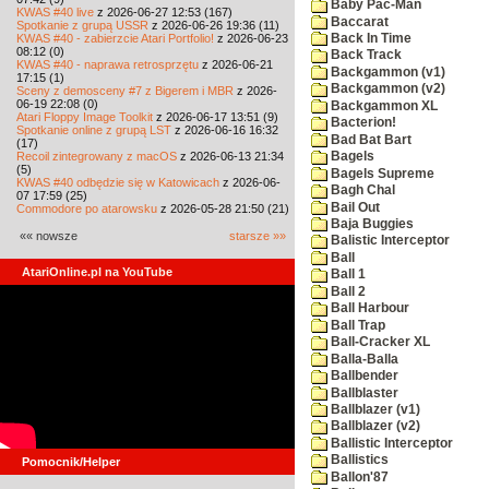
Baby Pac-Man
KWAS #40 live
z 2026-06-27 12:53 (167)
Baccarat
Spotkanie z grupą USSR
z 2026-06-26 19:36 (11)
KWAS #40 - zabierzcie Atari Portfolio!
z 2026-06-23
Back In Time
08:12 (0)
Back Track
KWAS #40 - naprawa retrosprzętu
z 2026-06-21
Backgammon (v1)
17:15 (1)
Backgammon (v2)
Sceny z demosceny #7 z Bigerem i MBR
z 2026-
06-19 22:08 (0)
Backgammon XL
Atari Floppy Image Toolkit
z 2026-06-17 13:51 (9)
Bacterion!
Spotkanie online z grupą LST
z 2026-06-16 16:32
Bad Bat Bart
(17)
Recoil zintegrowany z macOS
z 2026-06-13 21:34
Bagels
(5)
Bagels Supreme
KWAS #40 odbędzie się w Katowicach
z 2026-06-
Bagh Chal
07 17:59 (25)
Bail Out
Commodore po atarowsku
z 2026-05-28 21:50 (21)
Baja Buggies
«« nowsze
starsze »»
Balistic Interceptor
Ball
AtariOnline.pl na YouTube
Ball 1
Ball 2
Ball Harbour
Ball Trap
Ball-Cracker XL
Balla-Balla
Ballbender
Ballblaster
Ballblazer (v1)
Ballblazer (v2)
Ballistic Interceptor
Ballistics
Pomocnik/Helper
Ballon'87