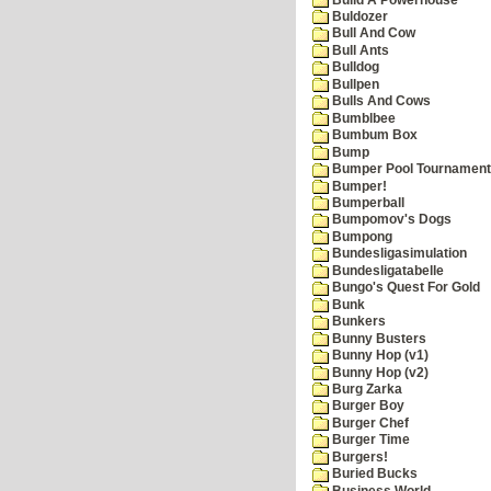
Buldozer
Bull And Cow
Bull Ants
Bulldog
Bullpen
Bulls And Cows
Bumblbee
Bumbum Box
Bump
Bumper Pool Tournament
Bumper!
Bumperball
Bumpomov's Dogs
Bumpong
Bundesligasimulation
Bundesligatabelle
Bungo's Quest For Gold
Bunk
Bunkers
Bunny Busters
Bunny Hop (v1)
Bunny Hop (v2)
Burg Zarka
Burger Boy
Burger Chef
Burger Time
Burgers!
Buried Bucks
Business World