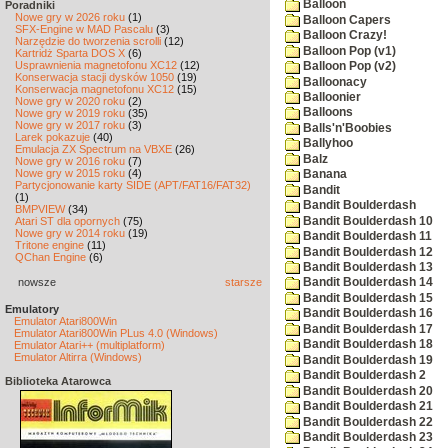
Balloon
Poradniki
Nowe gry w 2026 roku
(1)
Balloon Capers
SFX-Engine w MAD Pascalu
(3)
Balloon Crazy!
Narzędzie do tworzenia scrolli
(12)
Balloon Pop (v1)
Kartridż Sparta DOS X
(6)
Usprawnienia magnetofonu XC12
(12)
Balloon Pop (v2)
Konserwacja stacji dysków 1050
(19)
Balloonacy
Konserwacja magnetofonu XC12
(15)
Balloonier
Nowe gry w 2020 roku
(2)
Balloons
Nowe gry w 2019 roku
(35)
Nowe gry w 2017 roku
(3)
Balls'n'Boobies
Larek pokazuje
(40)
Ballyhoo
Emulacja ZX Spectrum na VBXE
(26)
Balz
Nowe gry w 2016 roku
(7)
Nowe gry w 2015 roku
(4)
Banana
Partycjonowanie karty SIDE (APT/FAT16/FAT32)
Bandit
(1)
Bandit Boulderdash
BMPVIEW
(34)
Bandit Boulderdash 10
Atari ST dla opornych
(75)
Nowe gry w 2014 roku
(19)
Bandit Boulderdash 11
Tritone engine
(11)
Bandit Boulderdash 12
QChan Engine
(6)
Bandit Boulderdash 13
nowsze
starsze
Bandit Boulderdash 14
Bandit Boulderdash 15
Emulatory
Bandit Boulderdash 16
Emulator Atari800Win
Bandit Boulderdash 17
Emulator Atari800Win PLus 4.0 (Windows)
Bandit Boulderdash 18
Emulator Atari++ (multiplatform)
Emulator Altirra (Windows)
Bandit Boulderdash 19
Bandit Boulderdash 2
Biblioteka Atarowca
Bandit Boulderdash 20
Bandit Boulderdash 21
Bandit Boulderdash 22
Bandit Boulderdash 23