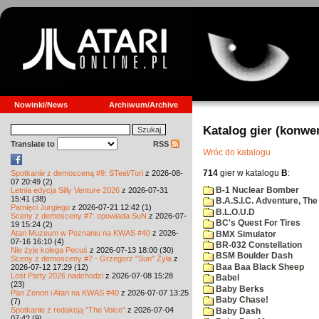
Nowinki/News
Archiwum/Archive
Katalog gier (konwe
Translate to
RSS
Wróc do katalogu
714
gier w katalogu
B
:
Spotkanie z demosceną #9: STeel/Tori
z 2026-08-
07 20:49 (2)
B-1 Nuclear Bomber
Letnia edycja Silly Venture 2026
z 2026-07-31
15:41 (38)
B.A.S.I.C. Adventure, The
Pamięci Jurgiego
z 2026-07-21 12:42 (1)
B.L.O.U.D
Sceny z demosceny #7: opowiada SuN
z 2026-07-
BC's Quest For Tires
19 15:24 (2)
Atari Muzeum w Poznaniu na KWAS #40
z 2026-
BMX Simulator
07-16 16:10 (4)
BR-032 Constellation
Nie żyje kolega Pecuś
z 2026-07-13 18:00 (30)
BSM Boulder Dash
Sceny z demosceny #7 - Grzegorz "Sun" Żyła
z
Baa Baa Black Sheep
2026-07-12 17:29 (12)
Lost Party 2026 nadchodzi
z 2026-07-08 15:28
Babel
(23)
Baby Berks
Pan Zenon i Atari na KWAS #40
z 2026-07-07 13:25
Baby Chase!
(7)
Spotkanie z redakcją "The Voice"
z 2026-07-04
Baby Dash
07:42 (9)