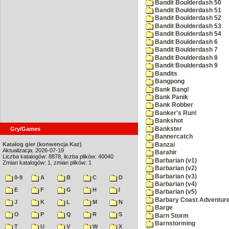
Bandit Boulderdash 50
Bandit Boulderdash 51
Bandit Boulderdash 52
Bandit Boulderdash 53
Bandit Boulderdash 54
Bandit Boulderdash 6
Bandit Boulderdash 7
Bandit Boulderdash 8
Bandit Boulderdash 9
Bandits
Bangpong
Bank Bang!
Bank Panik
Bank Robber
Banker's Run!
Bankshot
Bankster
Gry/Games
Bannercatch
Katalog gier (konwencja Kaz)
Banzai
Aktualizacja: 2026-07-19
Barahir
Liczba katalogów: 8878, liczba plików: 40040
Barbarian (v1)
Zmian katalogów: 1, zmian plików: 1
Barbarian (v2)
Barbarian (v3)
0-9
A
B
C
D
Barbarian (v4)
E
F
G
H
I
Barbarian (v5)
Barbary Coast Adventur
J
K
L
M
N
Barge
O
P
Q
R
S
Barn Storm
Barnstorming
T
U
V
W
X