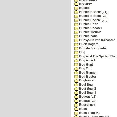
Brylanty
Bubble
Bubble Bobble (v1)
Bubble Bobble (v2)
Bubble Bobble (v3)
Bubble Dash
Bubble Shooter
Bubble Trouble
Bubble Zone
Bubsy-0 Kitt'n Kaboodle
Buck Rogers
Buffalo Stampede
Bug
Bug And The Spider, The
Bug Attack
Bug Hunt
Bug Off!
Bug Runner
Bug-Buster
Bughunter
Bugi Bugi
Bugi Bugi 2
Bugi Bugi 3
Bugout (v1)
Bugout (v2)
Bugrunner
Bugs
Bugs Fight M4
Build A Powerhouse