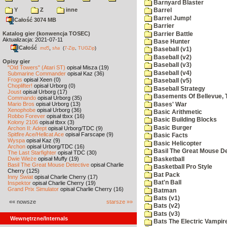
Barnyard Blaster
Y
Z
inne
Barrel
Barrel Jump!
Całość 3074 MB
Barrier
Katalog gier (konwencja TOSEC)
Barrier Battle
Aktualizacja: 2021-07-11
Base Hunter
Całość
,
md5
sha
(
7-Zip
,
TUGZip
)
Baseball (v1)
Baseball (v2)
Opisy gier
Baseball (v3)
"Old Towers" (Atari ST)
opisał Misza (19)
Baseball (v4)
Submarine Commander
opisał Kaz (36)
Frogs
opisał Xeen (0)
Baseball (v5)
Choplifter!
opisał Urborg (0)
Baseball Strategy
Joust
opisał Urborg (17)
Basements Of Bellevue, 
Commando
opisał Urborg (35)
Mario Bros
opisał Urborg (13)
Bases' War
Xenophobe
opisał Urborg (36)
Basic Arithmetic
Robbo Forever
opisał tbxx (16)
Basic Building Blocks
Kolony 2106
opisał tbxx (3)
Basic Burger
Archon II: Adept
opisał Urborg/TDC (9)
Spitfire Ace/Hellcat Ace
opisał Farscape (9)
Basic Facts
Wyspa
opisał Kaz (9)
Basic Helicopter
Archon
opisał Urborg/TDC (16)
Basil The Great Mouse De
The Last Starfighter
opisał TDC (30)
Dwie Wieże
opisał Muffy (19)
Basketball
Basil The Great Mouse Detective
opisał Charlie
Basketball Pro Style
Cherry (125)
Bat Pack
Inny Świat
opisał Charlie Cherry (17)
Bat'n Ball
Inspektor
opisał Charlie Cherry (19)
Grand Prix Simulator
opisał Charlie Cherry (16)
Batman
Bats (v1)
«« nowsze
starsze »»
Bats (v2)
Bats (v3)
Wewnętrzne/Internals
Bats The Electric Vampi