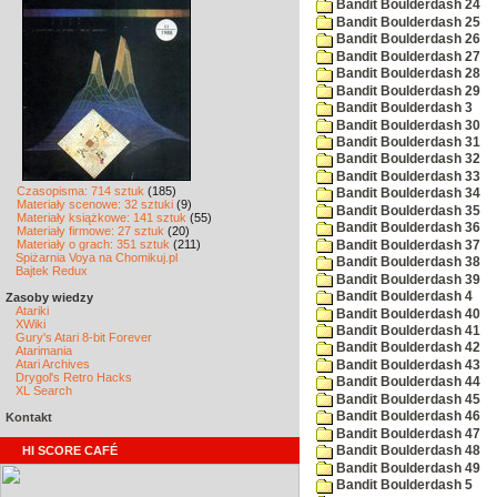
Bandit Boulderdash 24
Bandit Boulderdash 25
Bandit Boulderdash 26
Bandit Boulderdash 27
Bandit Boulderdash 28
Bandit Boulderdash 29
Bandit Boulderdash 3
Bandit Boulderdash 30
Bandit Boulderdash 31
Bandit Boulderdash 32
Bandit Boulderdash 33
Czasopisma: 714 sztuk
(185)
Bandit Boulderdash 34
Materiały scenowe: 32 sztuki
(9)
Bandit Boulderdash 35
Materiały książkowe: 141 sztuk
(55)
Bandit Boulderdash 36
Materiały firmowe: 27 sztuk
(20)
Materiały o grach: 351 sztuk
(211)
Bandit Boulderdash 37
Spiżarnia Voya na Chomikuj.pl
Bandit Boulderdash 38
Bajtek Redux
Bandit Boulderdash 39
Bandit Boulderdash 4
Zasoby wiedzy
Atariki
Bandit Boulderdash 40
XWiki
Bandit Boulderdash 41
Gury's Atari 8-bit Forever
Bandit Boulderdash 42
Atarimania
Atari Archives
Bandit Boulderdash 43
Drygol's Retro Hacks
Bandit Boulderdash 44
XL Search
Bandit Boulderdash 45
Bandit Boulderdash 46
Kontakt
Bandit Boulderdash 47
HI SCORE CAFÉ
Bandit Boulderdash 48
Bandit Boulderdash 49
Bandit Boulderdash 5