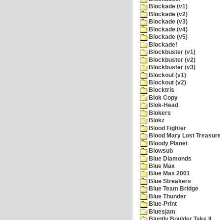
Blockade (v1)
Blockade (v2)
Blockade (v3)
Blockade (v4)
Blockade (v5)
Blockade!
Blockbuster (v1)
Blockbuster (v2)
Blockbuster (v3)
Blockout (v1)
Blockout (v2)
Blocktris
Blok Copy
Blok-Head
Blokers
Blokz
Blood Fighter
Blood Mary Lost Treasur
Bloody Planet
Blowsub
Blue Diamonds
Blue Max
Blue Max 2001
Blue Streakers
Blue Team Bridge
Blue Thunder
Blue-Print
Bluesjam
Bluntly Boulder Take II