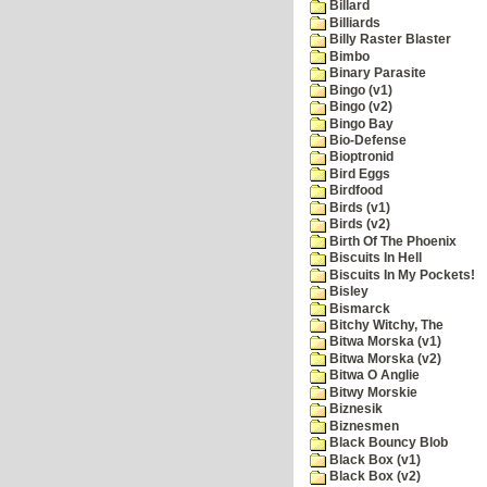
Billard
Billiards
Billy Raster Blaster
Bimbo
Binary Parasite
Bingo (v1)
Bingo (v2)
Bingo Bay
Bio-Defense
Bioptronid
Bird Eggs
Birdfood
Birds (v1)
Birds (v2)
Birth Of The Phoenix
Biscuits In Hell
Biscuits In My Pockets!
Bisley
Bismarck
Bitchy Witchy, The
Bitwa Morska (v1)
Bitwa Morska (v2)
Bitwa O Anglie
Bitwy Morskie
Biznesik
Biznesmen
Black Bouncy Blob
Black Box (v1)
Black Box (v2)