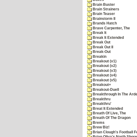
Brain Buster
Brain Strainers
Brain Teaser
Brainstorm II
Brands Hatch
Brave Carpenter, The
Break It
Break It Extended
Break Out
Break Out II
Break-Out
Breakin
Breakout (v1)
Breakout (v2)
Breakout (v3)
Breakout (v4)
Breakout (v5)
Breakout+
Breakout-Duell
Breakthrough In The Ard
Breakthru
Breakthru'
Breat It Extended
Breath Of Live, The
Breath Of The Dragon
Brems
Brew Biz!
Brian Clough's Football F
Brian Oliva's North Shore