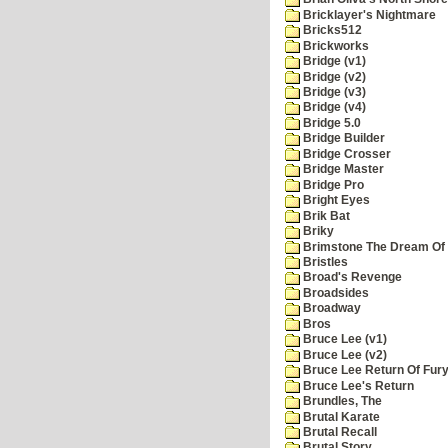
Bricklayer's Nightmare
Bricks512
Brickworks
Bridge (v1)
Bridge (v2)
Bridge (v3)
Bridge (v4)
Bridge 5.0
Bridge Builder
Bridge Crosser
Bridge Master
Bridge Pro
Bright Eyes
Brik Bat
Briky
Brimstone The Dream Of
Bristles
Broad's Revenge
Broadsides
Broadway
Bros
Bruce Lee (v1)
Bruce Lee (v2)
Bruce Lee Return Of Fur
Bruce Lee's Return
Brundles, The
Brutal Karate
Brutal Recall
Brutal Story