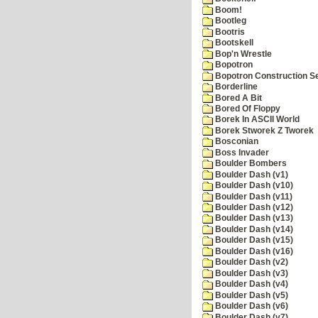
Boom!
Bootleg
Bootris
Bootskell
Bop'n Wrestle
Bopotron
Bopotron Construction S
Borderline
Bored A Bit
Bored Of Floppy
Borek In ASCII World
Borek Stworek Z Tworek
Bosconian
Boss Invader
Boulder Bombers
Boulder Dash (v1)
Boulder Dash (v10)
Boulder Dash (v11)
Boulder Dash (v12)
Boulder Dash (v13)
Boulder Dash (v14)
Boulder Dash (v15)
Boulder Dash (v16)
Boulder Dash (v2)
Boulder Dash (v3)
Boulder Dash (v4)
Boulder Dash (v5)
Boulder Dash (v6)
Boulder Dash (v7)