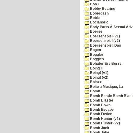
Bob 1
Bobby Bearing
Boberdash
Bobie
Bocianoric
Body Parts A Sexual Adv
Boerse
Boersenspiel (v1)
Boersenspiel (v2)
Boersenspiel, Das
Bogen
Boggler
Boggles
Bohater Ery Burzy!
Boing II
Boing! (v1)
Boing! (v2)
Boinxx
Boite a Musique, La
Bomb
Bomb Bastic Bomb Blast 
Bomb Blaster
Bomb Down
Bomb Escape
Bomb Fusion
Bomb Hunter (v1)
Bomb Hunter (v2)
Bomb Jack
Bomb Jake