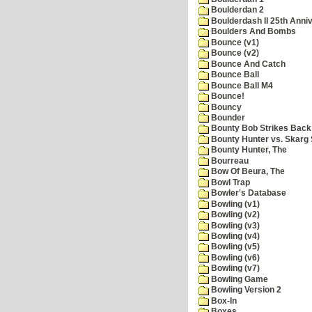
Boulderdan 2
Boulderdash II 25th Anni
Boulders And Bombs
Bounce (v1)
Bounce (v2)
Bounce And Catch
Bounce Ball
Bounce Ball M4
Bounce!
Bouncy
Bounder
Bounty Bob Strikes Back
Bounty Hunter vs. Skarg S
Bounty Hunter, The
Bourreau
Bow Of Beura, The
Bowl Trap
Bowler's Database
Bowling (v1)
Bowling (v2)
Bowling (v3)
Bowling (v4)
Bowling (v5)
Bowling (v6)
Bowling (v7)
Bowling Game
Bowling Version 2
Box-In
Boxes