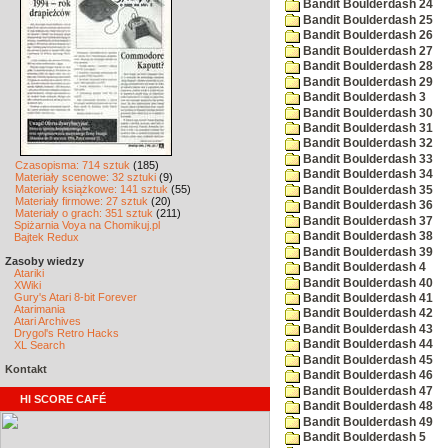
Bandit Boulderdash 24
Bandit Boulderdash 25
Bandit Boulderdash 26
Bandit Boulderdash 27
Bandit Boulderdash 28
Bandit Boulderdash 29
Bandit Boulderdash 3
Bandit Boulderdash 30
Bandit Boulderdash 31
Bandit Boulderdash 32
Bandit Boulderdash 33
Czasopisma: 714 sztuk
(185)
Bandit Boulderdash 34
Materiały scenowe: 32 sztuki
(9)
Materiały książkowe: 141 sztuk
(55)
Bandit Boulderdash 35
Materiały firmowe: 27 sztuk
(20)
Bandit Boulderdash 36
Materiały o grach: 351 sztuk
(211)
Bandit Boulderdash 37
Spiżarnia Voya na Chomikuj.pl
Bandit Boulderdash 38
Bajtek Redux
Bandit Boulderdash 39
Zasoby wiedzy
Bandit Boulderdash 4
Atariki
Bandit Boulderdash 40
XWiki
Gury's Atari 8-bit Forever
Bandit Boulderdash 41
Atarimania
Bandit Boulderdash 42
Atari Archives
Bandit Boulderdash 43
Drygol's Retro Hacks
Bandit Boulderdash 44
XL Search
Bandit Boulderdash 45
Kontakt
Bandit Boulderdash 46
Bandit Boulderdash 47
HI SCORE CAFÉ
Bandit Boulderdash 48
Bandit Boulderdash 49
Bandit Boulderdash 5