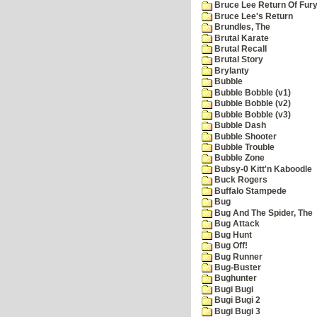
Bruce Lee Return Of Fur
Bruce Lee's Return
Brundles, The
Brutal Karate
Brutal Recall
Brutal Story
Brylanty
Bubble
Bubble Bobble (v1)
Bubble Bobble (v2)
Bubble Bobble (v3)
Bubble Dash
Bubble Shooter
Bubble Trouble
Bubble Zone
Bubsy-0 Kitt'n Kaboodle
Buck Rogers
Buffalo Stampede
Bug
Bug And The Spider, The
Bug Attack
Bug Hunt
Bug Off!
Bug Runner
Bug-Buster
Bughunter
Bugi Bugi
Bugi Bugi 2
Bugi Bugi 3