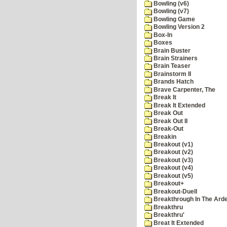
Bowling (v6)
Bowling (v7)
Bowling Game
Bowling Version 2
Box-In
Boxes
Brain Buster
Brain Strainers
Brain Teaser
Brainstorm II
Brands Hatch
Brave Carpenter, The
Break It
Break It Extended
Break Out
Break Out II
Break-Out
Breakin
Breakout (v1)
Breakout (v2)
Breakout (v3)
Breakout (v4)
Breakout (v5)
Breakout+
Breakout-Duell
Breakthrough In The Ard
Breakthru
Breakthru'
Breat It Extended