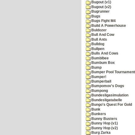
Bugout (v1)
Bugout (v2)
Bugrunner
Bugs
Bugs Fight M4
Build A Powerhouse
Buldozer
Bull And Cow
Bull Ants
Bulldog
Bullpen
Bulls And Cows
Bumblbee
Bumbum Box
Bump
Bumper Pool Tournament
Bumper!
Bumperball
Bumpomov's Dogs
Bumpong
Bundesligasimulation
Bundesligatabelle
Bungo's Quest For Gold
Bunk
Bunkers
Bunny Busters
Bunny Hop (v1)
Bunny Hop (v2)
Burg Zarka