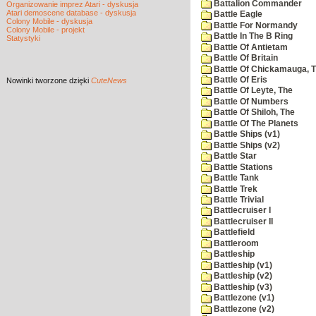
Battalion Commander
Organizowanie imprez Atari - dyskusja
Atari demoscene database - dyskusja
Battle Eagle
Colony Mobile - dyskusja
Battle For Normandy
Colony Mobile - projekt
Battle In The B Ring
Statystyki
Battle Of Antietam
Battle Of Britain
Battle Of Chickamauga, 
Battle Of Eris
Nowinki
tworzone dzięki
CuteNews
Battle Of Leyte, The
Battle Of Numbers
Battle Of Shiloh, The
Battle Of The Planets
Battle Ships (v1)
Battle Ships (v2)
Battle Star
Battle Stations
Battle Tank
Battle Trek
Battle Trivial
Battlecruiser I
Battlecruiser II
Battlefield
Battleroom
Battleship
Battleship (v1)
Battleship (v2)
Battleship (v3)
Battlezone (v1)
Battlezone (v2)