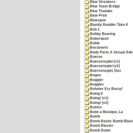
Blue Streakers
Blue Team Bridge
Blue Thunder
Blue-Print
Bluesjam
Bluntly Boulder Take II
Bob 1
Bobby Bearing
Boberdash
Bobie
Bocianoric
Body Parts A Sexual Adv
Boerse
Boersenspiel (v1)
Boersenspiel (v2)
Boersenspiel, Das
Bogen
Boggler
Boggles
Bohater Ery Burzy!
Boing II
Boing! (v1)
Boing! (v2)
Boinxx
Boite a Musique, La
Bomb
Bomb Bastic Bomb Blast 
Bomb Blaster
Bomb Down