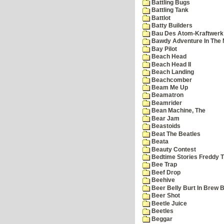
Battling Bugs
Battling Tank
Battlot
Batty Builders
Bau Des Atom-Kraftwerk
Bawdy Adventure In The 
Bay Pilot
Beach Head
Beach Head II
Beach Landing
Beachcomber
Beam Me Up
Beamatron
Beamrider
Bean Machine, The
Bear Jam
Beastoids
Beat The Beatles
Beata
Beauty Contest
Bedtime Stories Freddy Th
Bee Trap
Beef Drop
Beehive
Beer Belly Burt In Brew B
Beer Shot
Beetle Juice
Beetles
Beggar