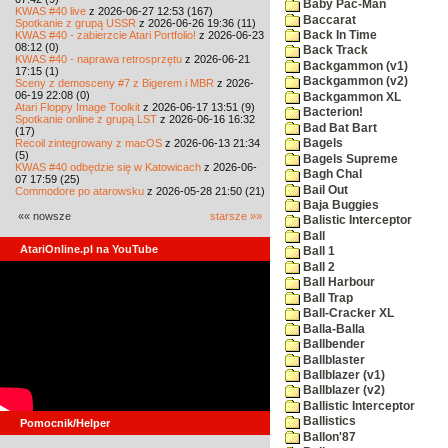
Baby Pac-Man
KWAS #40 live
z 2026-06-27 12:53 (167)
Baccarat
Spotkanie z grupą USSR
z 2026-06-26 19:36 (11)
KWAS #40 - zabierzcie Atari Portfolio!
z 2026-06-23
Back In Time
08:12 (0)
Back Track
KWAS #40 - naprawa retrosprzętu
z 2026-06-21
Backgammon (v1)
17:15 (1)
Backgammon (v2)
Sceny z demosceny #7 z Bigerem i MBR
z 2026-
06-19 22:08 (0)
Backgammon XL
Atari Floppy Image Toolkit
z 2026-06-17 13:51 (9)
Bacterion!
Spotkanie online z grupą LST
z 2026-06-16 16:32
Bad Bat Bart
(17)
Recoil zintegrowany z macOS
z 2026-06-13 21:34
Bagels
(5)
Bagels Supreme
KWAS #40 odbędzie się w Katowicach
z 2026-06-
Bagh Chal
07 17:59 (25)
Bail Out
Commodore po atarowsku
z 2026-05-28 21:50 (21)
Baja Buggies
«« nowsze
starsze »»
Balistic Interceptor
Ball
AtariOnline.pl na YouTube
Ball 1
Ball 2
Ball Harbour
Ball Trap
Ball-Cracker XL
Balla-Balla
Ballbender
Ballblaster
Ballblazer (v1)
Ballblazer (v2)
Ballistic Interceptor
Ballistics
Pomocnik/Helper
Ballon'87