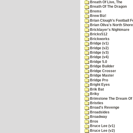
Breath Of Live, The
Breath Of The Dragon
Brems
Brew Biz!
Brian Clough's Football F
Brian Oliva's North Shore
Bricklayer's Nightmare
Bricks512
Brickworks
Bridge (v1)
Bridge (v2)
Bridge (v3)
Bridge (v4)
Bridge 5.0
Bridge Builder
Bridge Crosser
Bridge Master
Bridge Pro
Bright Eyes
Brik Bat
Briky
Brimstone The Dream Of
Bristles
Broad's Revenge
Broadsides
Broadway
Bros
Bruce Lee (v1)
Bruce Lee (v2)