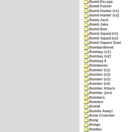
Bomb Escape
Bomb Fusion
Bomb Hunter (v1)
Bomb Hunter (v2)
Bomb Jack
Bomb Jake
Bomb Run
Bomb Squad (v1)
Bomb Squad (v2)
Bomb Square Duel
Bombardment
Bombay (v1)
Bombay (v2)
Bombay II
Bombeeno
Bomber (v1)
Bomber (v2)
Bomber (v3)
Bomber (v4)
Bomber Attack
Bomber Jack
Bombers
Bombex
Bombi
Bombs Away!
Bone Cruncher
Bong
Bongo
Bonifac