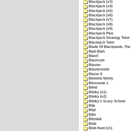
Blackjack (v3)
Blackjack (v4)
Blackjack (v5)
Blackjack (v6)
Blackjack (v7)
Blackjack (v8)
Blackjack (v9)
Blackjack Plus
Blackjack Strategy Tutor
Blackjack Tutor
Blade Of Blackpoole, The
Blah Blah
Blast!
Blastcom
Blaster
Blastermind
Blazer II
Blekitne Nimfy
Blesounie 1
Blind
Blinky (v1)
Blinky (v2)
Blinky's Scary School
Blip
Blip!
Blitz
Blizniak
Blob
Blob Hunt (v1)