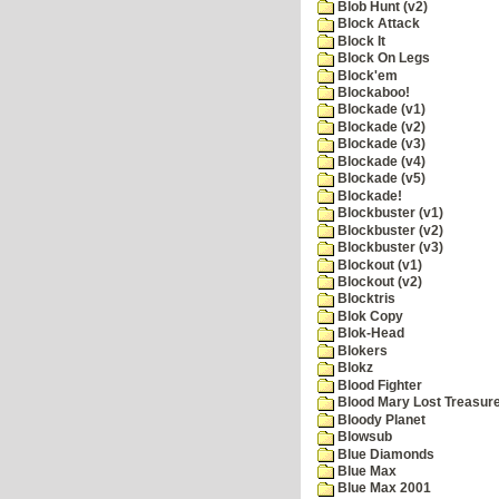
Blob Hunt (v2)
Block Attack
Block It
Block On Legs
Block'em
Blockaboo!
Blockade (v1)
Blockade (v2)
Blockade (v3)
Blockade (v4)
Blockade (v5)
Blockade!
Blockbuster (v1)
Blockbuster (v2)
Blockbuster (v3)
Blockout (v1)
Blockout (v2)
Blocktris
Blok Copy
Blok-Head
Blokers
Blokz
Blood Fighter
Blood Mary Lost Treasur
Bloody Planet
Blowsub
Blue Diamonds
Blue Max
Blue Max 2001