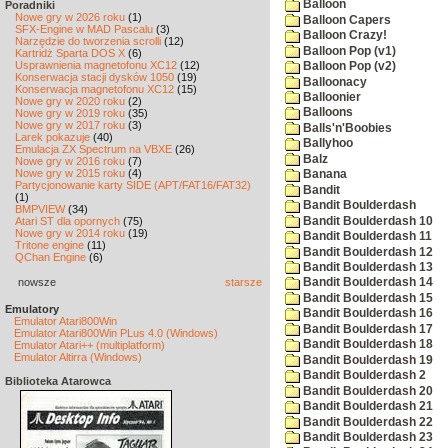
Balloon
Poradniki
Nowe gry w 2026 roku
(1)
Balloon Capers
SFX-Engine w MAD Pascalu
(3)
Balloon Crazy!
Narzędzie do tworzenia scrolli
(12)
Balloon Pop (v1)
Kartridż Sparta DOS X
(6)
Usprawnienia magnetofonu XC12
(12)
Balloon Pop (v2)
Konserwacja stacji dysków 1050
(19)
Balloonacy
Konserwacja magnetofonu XC12
(15)
Balloonier
Nowe gry w 2020 roku
(2)
Balloons
Nowe gry w 2019 roku
(35)
Nowe gry w 2017 roku
(3)
Balls'n'Boobies
Larek pokazuje
(40)
Ballyhoo
Emulacja ZX Spectrum na VBXE
(26)
Balz
Nowe gry w 2016 roku
(7)
Nowe gry w 2015 roku
(4)
Banana
Partycjonowanie karty SIDE (APT/FAT16/FAT32)
Bandit
(1)
Bandit Boulderdash
BMPVIEW
(34)
Bandit Boulderdash 10
Atari ST dla opornych
(75)
Nowe gry w 2014 roku
(19)
Bandit Boulderdash 11
Tritone engine
(11)
Bandit Boulderdash 12
QChan Engine
(6)
Bandit Boulderdash 13
nowsze
starsze
Bandit Boulderdash 14
Bandit Boulderdash 15
Emulatory
Bandit Boulderdash 16
Emulator Atari800Win
Bandit Boulderdash 17
Emulator Atari800Win PLus 4.0 (Windows)
Bandit Boulderdash 18
Emulator Atari++ (multiplatform)
Emulator Altirra (Windows)
Bandit Boulderdash 19
Bandit Boulderdash 2
Biblioteka Atarowca
Bandit Boulderdash 20
Bandit Boulderdash 21
Bandit Boulderdash 22
Bandit Boulderdash 23