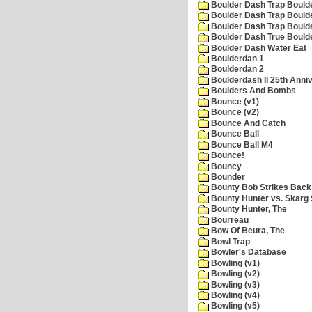
Boulder Dash Trap Bould
Boulder Dash Trap Bould
Boulder Dash Trap Bould
Boulder Dash True Bould
Boulder Dash Water Eat
Boulderdan 1
Boulderdan 2
Boulderdash II 25th Anni
Boulders And Bombs
Bounce (v1)
Bounce (v2)
Bounce And Catch
Bounce Ball
Bounce Ball M4
Bounce!
Bouncy
Bounder
Bounty Bob Strikes Back
Bounty Hunter vs. Skarg S
Bounty Hunter, The
Bourreau
Bow Of Beura, The
Bowl Trap
Bowler's Database
Bowling (v1)
Bowling (v2)
Bowling (v3)
Bowling (v4)
Bowling (v5)