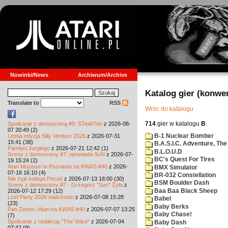
Nowinki/News
Archiwum/Archive
Katalog gier (konwe
Translate to
RSS
Wróc do katalogu
714
gier w katalogu
B
:
Spotkanie z demosceną #9: STeel/Tori
z 2026-08-
07 20:49 (2)
B-1 Nuclear Bomber
Letnia edycja Silly Venture 2026
z 2026-07-31
15:41 (38)
B.A.S.I.C. Adventure, The
Pamięci Jurgiego
z 2026-07-21 12:42 (1)
B.L.O.U.D
Sceny z demosceny #7: opowiada SuN
z 2026-07-
BC's Quest For Tires
19 15:24 (2)
Atari Muzeum w Poznaniu na KWAS #40
z 2026-
BMX Simulator
07-16 16:10 (4)
BR-032 Constellation
Nie żyje kolega Pecuś
z 2026-07-13 18:00 (30)
BSM Boulder Dash
Sceny z demosceny #7 - Grzegorz "Sun" Żyła
z
Baa Baa Black Sheep
2026-07-12 17:29 (12)
Lost Party 2026 nadchodzi
z 2026-07-08 15:28
Babel
(23)
Baby Berks
Pan Zenon i Atari na KWAS #40
z 2026-07-07 13:25
Baby Chase!
(7)
Spotkanie z redakcją "The Voice"
z 2026-07-04
Baby Dash
07:42 (9)