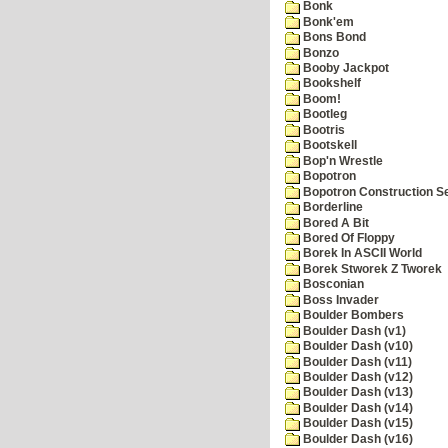
Bonk
Bonk'em
Bons Bond
Bonzo
Booby Jackpot
Bookshelf
Boom!
Bootleg
Bootris
Bootskell
Bop'n Wrestle
Bopotron
Bopotron Construction S
Borderline
Bored A Bit
Bored Of Floppy
Borek In ASCII World
Borek Stworek Z Tworek
Bosconian
Boss Invader
Boulder Bombers
Boulder Dash (v1)
Boulder Dash (v10)
Boulder Dash (v11)
Boulder Dash (v12)
Boulder Dash (v13)
Boulder Dash (v14)
Boulder Dash (v15)
Boulder Dash (v16)