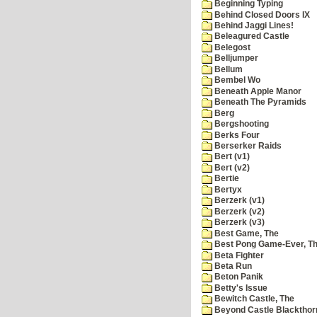
Beginning Typing
Behind Closed Doors IX
Behind Jaggi Lines!
Beleagured Castle
Belegost
Belljumper
Bellum
Bembel Wo
Beneath Apple Manor
Beneath The Pyramids
Berg
Bergshooting
Berks Four
Berserker Raids
Bert (v1)
Bert (v2)
Bertie
Bertyx
Berzerk (v1)
Berzerk (v2)
Berzerk (v3)
Best Game, The
Best Pong Game-Ever, T
Beta Fighter
Beta Run
Beton Panik
Betty's Issue
Bewitch Castle, The
Beyond Castle Blackthor