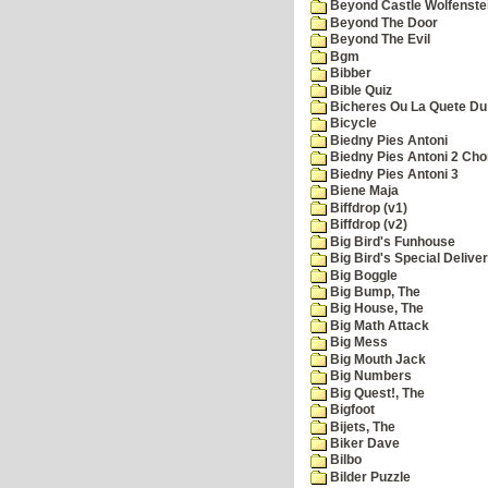
Beyond Castle Wolfenste
Beyond The Door
Beyond The Evil
Bgm
Bibber
Bible Quiz
Bicheres Ou La Quete Du
Bicycle
Biedny Pies Antoni
Biedny Pies Antoni 2 Cho
Biedny Pies Antoni 3
Biene Maja
Biffdrop (v1)
Biffdrop (v2)
Big Bird's Funhouse
Big Bird's Special Delive
Big Boggle
Big Bump, The
Big House, The
Big Math Attack
Big Mess
Big Mouth Jack
Big Numbers
Big Quest!, The
Bigfoot
Bijets, The
Biker Dave
Bilbo
Bilder Puzzle