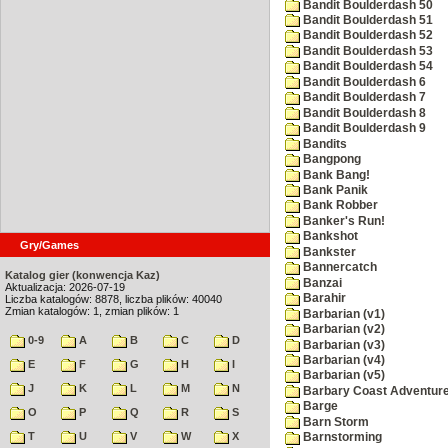
Bandit Boulderdash 50
Bandit Boulderdash 51
Bandit Boulderdash 52
Bandit Boulderdash 53
Bandit Boulderdash 54
Bandit Boulderdash 6
Bandit Boulderdash 7
Bandit Boulderdash 8
Bandit Boulderdash 9
Bandits
Bangpong
Bank Bang!
Bank Panik
Bank Robber
Banker's Run!
Bankshot
Gry/Games
Bankster
Bannercatch
Katalog gier (konwencja Kaz)
Banzai
Aktualizacja: 2026-07-19
Barahir
Liczba katalogów: 8878, liczba plików: 40040
Zmian katalogów: 1, zmian plików: 1
Barbarian (v1)
Barbarian (v2)
0-9
A
B
C
D
Barbarian (v3)
Barbarian (v4)
E
F
G
H
I
Barbarian (v5)
J
K
L
M
N
Barbary Coast Adventur
Barge
O
P
Q
R
S
Barn Storm
T
U
V
W
X
Barnstorming