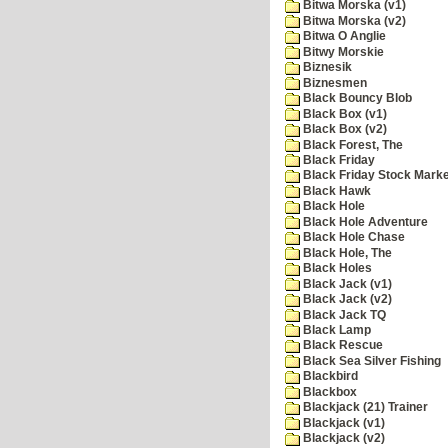
Bitwa Morska (v1)
Bitwa Morska (v2)
Bitwa O Anglie
Bitwy Morskie
Biznesik
Biznesmen
Black Bouncy Blob
Black Box (v1)
Black Box (v2)
Black Forest, The
Black Friday
Black Friday Stock Mark
Black Hawk
Black Hole
Black Hole Adventure
Black Hole Chase
Black Hole, The
Black Holes
Black Jack (v1)
Black Jack (v2)
Black Jack TQ
Black Lamp
Black Rescue
Black Sea Silver Fishing
Blackbird
Blackbox
Blackjack (21) Trainer
Blackjack (v1)
Blackjack (v2)