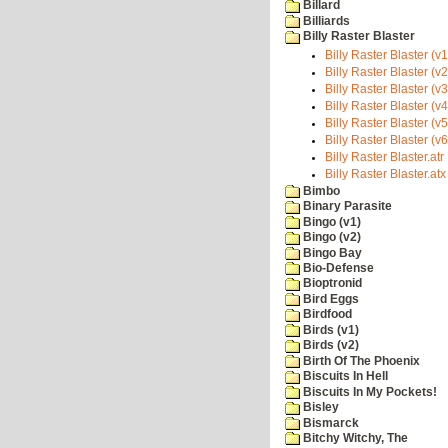
Billard
Billiards
Billy Raster Blaster
Billy Raster Blaster (v
Billy Raster Blaster (v
Billy Raster Blaster (v
Billy Raster Blaster (v
Billy Raster Blaster (v
Billy Raster Blaster (v
Billy Raster Blaster.atr
Billy Raster Blaster.atx
Bimbo
Binary Parasite
Bingo (v1)
Bingo (v2)
Bingo Bay
Bio-Defense
Bioptronid
Bird Eggs
Birdfood
Birds (v1)
Birds (v2)
Birth Of The Phoenix
Biscuits In Hell
Biscuits In My Pockets!
Bisley
Bismarck
Bitchy Witchy, The