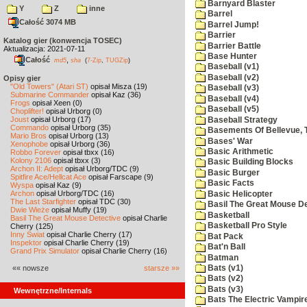
Barnyard Blaster
Y
Z
inne
Barrel
Całość 3074 MB
Barrel Jump!
Barrier
Katalog gier (konwencja TOSEC)
Barrier Battle
Aktualizacja: 2021-07-11
Base Hunter
Całość
,
md5
sha
(
7-Zip
,
TUGZip
)
Baseball (v1)
Baseball (v2)
Opisy gier
"Old Towers" (Atari ST)
opisał Misza (19)
Baseball (v3)
Submarine Commander
opisał Kaz (36)
Baseball (v4)
Frogs
opisał Xeen (0)
Baseball (v5)
Choplifter!
opisał Urborg (0)
Joust
opisał Urborg (17)
Baseball Strategy
Commando
opisał Urborg (35)
Basements Of Bellevue, 
Mario Bros
opisał Urborg (13)
Bases' War
Xenophobe
opisał Urborg (36)
Basic Arithmetic
Robbo Forever
opisał tbxx (16)
Kolony 2106
opisał tbxx (3)
Basic Building Blocks
Archon II: Adept
opisał Urborg/TDC (9)
Basic Burger
Spitfire Ace/Hellcat Ace
opisał Farscape (9)
Basic Facts
Wyspa
opisał Kaz (9)
Archon
opisał Urborg/TDC (16)
Basic Helicopter
The Last Starfighter
opisał TDC (30)
Basil The Great Mouse De
Dwie Wieże
opisał Muffy (19)
Basketball
Basil The Great Mouse Detective
opisał Charlie
Basketball Pro Style
Cherry (125)
Inny Świat
opisał Charlie Cherry (17)
Bat Pack
Inspektor
opisał Charlie Cherry (19)
Bat'n Ball
Grand Prix Simulator
opisał Charlie Cherry (16)
Batman
«« nowsze
starsze »»
Bats (v1)
Bats (v2)
Bats (v3)
Wewnętrzne/Internals
Bats The Electric Vampi