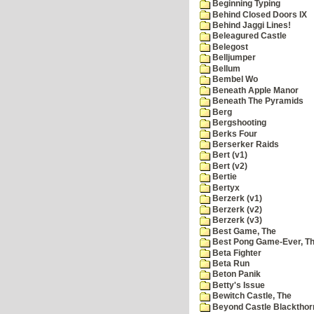
Beginning Typing
Behind Closed Doors IX
Behind Jaggi Lines!
Beleagured Castle
Belegost
Belljumper
Bellum
Bembel Wo
Beneath Apple Manor
Beneath The Pyramids
Berg
Bergshooting
Berks Four
Berserker Raids
Bert (v1)
Bert (v2)
Bertie
Bertyx
Berzerk (v1)
Berzerk (v2)
Berzerk (v3)
Best Game, The
Best Pong Game-Ever, T
Beta Fighter
Beta Run
Beton Panik
Betty's Issue
Bewitch Castle, The
Beyond Castle Blackthor