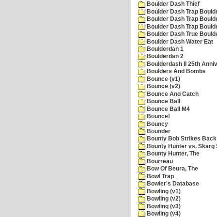
Boulder Dash Thief
Boulder Dash Trap Bould
Boulder Dash Trap Bould
Boulder Dash Trap Bould
Boulder Dash True Bould
Boulder Dash Water Eat
Boulderdan 1
Boulderdan 2
Boulderdash II 25th Anni
Boulders And Bombs
Bounce (v1)
Bounce (v2)
Bounce And Catch
Bounce Ball
Bounce Ball M4
Bounce!
Bouncy
Bounder
Bounty Bob Strikes Back
Bounty Hunter vs. Skarg S
Bounty Hunter, The
Bourreau
Bow Of Beura, The
Bowl Trap
Bowler's Database
Bowling (v1)
Bowling (v2)
Bowling (v3)
Bowling (v4)