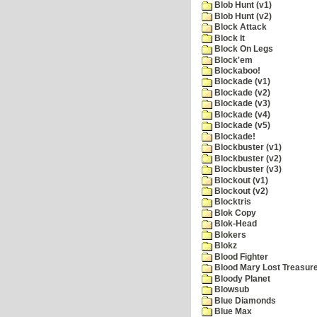
Blob Hunt (v1)
Blob Hunt (v2)
Block Attack
Block It
Block On Legs
Block'em
Blockaboo!
Blockade (v1)
Blockade (v2)
Blockade (v3)
Blockade (v4)
Blockade (v5)
Blockade!
Blockbuster (v1)
Blockbuster (v2)
Blockbuster (v3)
Blockout (v1)
Blockout (v2)
Blocktris
Blok Copy
Blok-Head
Blokers
Blokz
Blood Fighter
Blood Mary Lost Treasur
Bloody Planet
Blowsub
Blue Diamonds
Blue Max