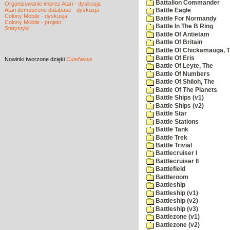
Battalion Commander
Organizowanie imprez Atari - dyskusja
Atari demoscene database - dyskusja
Battle Eagle
Colony Mobile - dyskusja
Battle For Normandy
Colony Mobile - projekt
Battle In The B Ring
Statystyki
Battle Of Antietam
Battle Of Britain
Battle Of Chickamauga, 
Battle Of Eris
Nowinki
tworzone dzięki
CuteNews
Battle Of Leyte, The
Battle Of Numbers
Battle Of Shiloh, The
Battle Of The Planets
Battle Ships (v1)
Battle Ships (v2)
Battle Star
Battle Stations
Battle Tank
Battle Trek
Battle Trivial
Battlecruiser I
Battlecruiser II
Battlefield
Battleroom
Battleship
Battleship (v1)
Battleship (v2)
Battleship (v3)
Battlezone (v1)
Battlezone (v2)