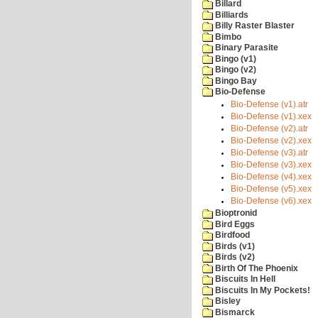
Billard
Billiards
Billy Raster Blaster
Bimbo
Binary Parasite
Bingo (v1)
Bingo (v2)
Bingo Bay
Bio-Defense
Bio-Defense (v1).atr
Bio-Defense (v1).xex
Bio-Defense (v2).atr
Bio-Defense (v2).xex
Bio-Defense (v3).atr
Bio-Defense (v3).xex
Bio-Defense (v4).xex
Bio-Defense (v5).xex
Bio-Defense (v6).xex
Bioptronid
Bird Eggs
Birdfood
Birds (v1)
Birds (v2)
Birth Of The Phoenix
Biscuits In Hell
Biscuits In My Pockets!
Bisley
Bismarck