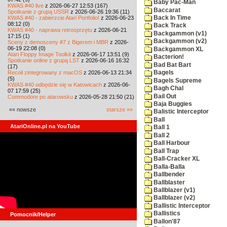
Baby Pac-Man
KWAS #40 live
z 2026-06-27 12:53 (167)
Baccarat
Spotkanie z grupą USSR
z 2026-06-26 19:36 (11)
KWAS #40 - zabierzcie Atari Portfolio!
z 2026-06-23
Back In Time
08:12 (0)
Back Track
KWAS #40 - naprawa retrosprzętu
z 2026-06-21
Backgammon (v1)
17:15 (1)
Backgammon (v2)
Sceny z demosceny #7 z Bigerem i MBR
z 2026-
06-19 22:08 (0)
Backgammon XL
Atari Floppy Image Toolkit
z 2026-06-17 13:51 (9)
Bacterion!
Spotkanie online z grupą LST
z 2026-06-16 16:32
Bad Bat Bart
(17)
Recoil zintegrowany z macOS
z 2026-06-13 21:34
Bagels
(5)
Bagels Supreme
KWAS #40 odbędzie się w Katowicach
z 2026-06-
Bagh Chal
07 17:59 (25)
Bail Out
Commodore po atarowsku
z 2026-05-28 21:50 (21)
Baja Buggies
«« nowsze
starsze »»
Balistic Interceptor
Ball
AtariOnline.pl na YouTube
Ball 1
Ball 2
Ball Harbour
Ball Trap
Ball-Cracker XL
Balla-Balla
Ballbender
Ballblaster
Ballblazer (v1)
Ballblazer (v2)
Ballistic Interceptor
Ballistics
Pomocnik/Helper
Ballon'87