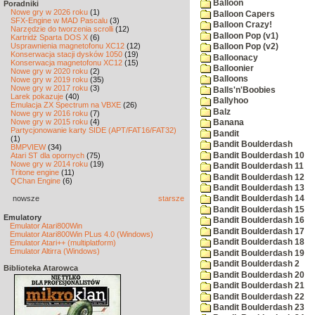
Balloon
Poradniki
Nowe gry w 2026 roku
(1)
Balloon Capers
SFX-Engine w MAD Pascalu
(3)
Balloon Crazy!
Narzędzie do tworzenia scrolli
(12)
Balloon Pop (v1)
Kartridż Sparta DOS X
(6)
Usprawnienia magnetofonu XC12
(12)
Balloon Pop (v2)
Konserwacja stacji dysków 1050
(19)
Balloonacy
Konserwacja magnetofonu XC12
(15)
Balloonier
Nowe gry w 2020 roku
(2)
Balloons
Nowe gry w 2019 roku
(35)
Nowe gry w 2017 roku
(3)
Balls'n'Boobies
Larek pokazuje
(40)
Ballyhoo
Emulacja ZX Spectrum na VBXE
(26)
Balz
Nowe gry w 2016 roku
(7)
Nowe gry w 2015 roku
(4)
Banana
Partycjonowanie karty SIDE (APT/FAT16/FAT32)
Bandit
(1)
Bandit Boulderdash
BMPVIEW
(34)
Bandit Boulderdash 10
Atari ST dla opornych
(75)
Nowe gry w 2014 roku
(19)
Bandit Boulderdash 11
Tritone engine
(11)
Bandit Boulderdash 12
QChan Engine
(6)
Bandit Boulderdash 13
nowsze
starsze
Bandit Boulderdash 14
Bandit Boulderdash 15
Emulatory
Bandit Boulderdash 16
Emulator Atari800Win
Bandit Boulderdash 17
Emulator Atari800Win PLus 4.0 (Windows)
Bandit Boulderdash 18
Emulator Atari++ (multiplatform)
Emulator Altirra (Windows)
Bandit Boulderdash 19
Bandit Boulderdash 2
Biblioteka Atarowca
Bandit Boulderdash 20
Bandit Boulderdash 21
Bandit Boulderdash 22
Bandit Boulderdash 23