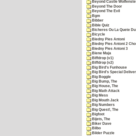
Beyond Castle Wolfenste
Beyond The Door
Beyond The Evil
Bgm
Bibber
Bible Quiz
Bicheres Ou La Quete Du
Bicycle
Biedny Pies Antoni
Biedny Pies Antoni 2 Cho
Biedny Pies Antoni 3
Biene Maja
Biffdrop (v1)
Biffdrop (v2)
Big Bird's Funhouse
Big Bird's Special Delive
Big Boggle
Big Bump, The
Big House, The
Big Math Attack
Big Mess
Big Mouth Jack
Big Numbers
Big Quest!, The
Bigfoot
Bijets, The
Biker Dave
Bilbo
Bilder Puzzle