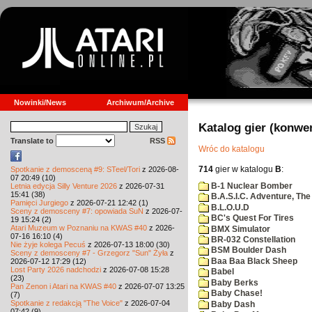
Nowinki/News
Archiwum/Archive
Katalog gier (konwe
Translate to
RSS
Wróc do katalogu
714
gier w katalogu
B
:
Spotkanie z demosceną #9: STeel/Tori
z 2026-08-
07 20:49 (10)
B-1 Nuclear Bomber
Letnia edycja Silly Venture 2026
z 2026-07-31
15:41 (38)
B.A.S.I.C. Adventure, The
Pamięci Jurgiego
z 2026-07-21 12:42 (1)
B.L.O.U.D
Sceny z demosceny #7: opowiada SuN
z 2026-07-
BC's Quest For Tires
19 15:24 (2)
Atari Muzeum w Poznaniu na KWAS #40
z 2026-
BMX Simulator
07-16 16:10 (4)
BR-032 Constellation
Nie żyje kolega Pecuś
z 2026-07-13 18:00 (30)
BSM Boulder Dash
Sceny z demosceny #7 - Grzegorz "Sun" Żyła
z
Baa Baa Black Sheep
2026-07-12 17:29 (12)
Lost Party 2026 nadchodzi
z 2026-07-08 15:28
Babel
(23)
Baby Berks
Pan Zenon i Atari na KWAS #40
z 2026-07-07 13:25
Baby Chase!
(7)
Spotkanie z redakcją "The Voice"
z 2026-07-04
Baby Dash
07:42 (9)