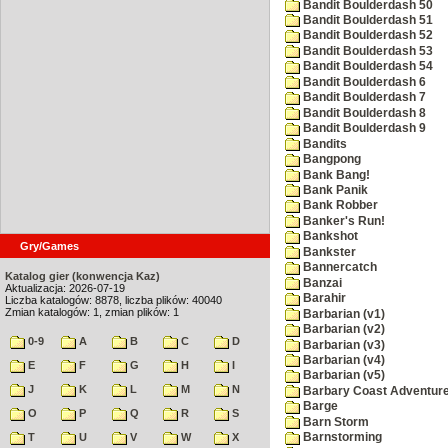
Bandit Boulderdash 50
Bandit Boulderdash 51
Bandit Boulderdash 52
Bandit Boulderdash 53
Bandit Boulderdash 54
Bandit Boulderdash 6
Bandit Boulderdash 7
Bandit Boulderdash 8
Bandit Boulderdash 9
Bandits
Bangpong
Bank Bang!
Bank Panik
Bank Robber
Banker's Run!
Bankshot
Gry/Games
Bankster
Bannercatch
Katalog gier (konwencja Kaz)
Banzai
Aktualizacja: 2026-07-19
Barahir
Liczba katalogów: 8878, liczba plików: 40040
Zmian katalogów: 1, zmian plików: 1
Barbarian (v1)
Barbarian (v2)
0-9
A
B
C
D
Barbarian (v3)
Barbarian (v4)
E
F
G
H
I
Barbarian (v5)
J
K
L
M
N
Barbary Coast Adventur
Barge
O
P
Q
R
S
Barn Storm
T
U
V
W
X
Barnstorming