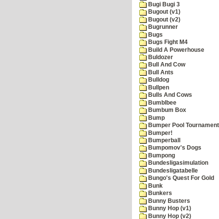
Bugi Bugi 3
Bugout (v1)
Bugout (v2)
Bugrunner
Bugs
Bugs Fight M4
Build A Powerhouse
Buldozer
Bull And Cow
Bull Ants
Bulldog
Bullpen
Bulls And Cows
Bumblbee
Bumbum Box
Bump
Bumper Pool Tournament
Bumper!
Bumperball
Bumpomov's Dogs
Bumpong
Bundesligasimulation
Bundesligatabelle
Bungo's Quest For Gold
Bunk
Bunkers
Bunny Busters
Bunny Hop (v1)
Bunny Hop (v2)