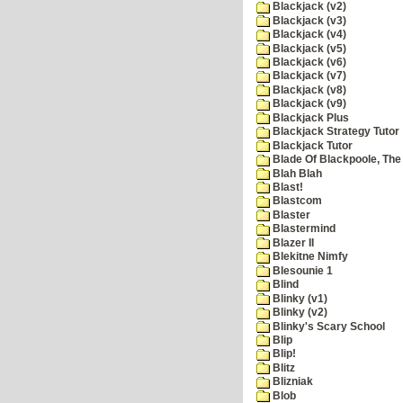
Blackjack (v2)
Blackjack (v3)
Blackjack (v4)
Blackjack (v5)
Blackjack (v6)
Blackjack (v7)
Blackjack (v8)
Blackjack (v9)
Blackjack Plus
Blackjack Strategy Tutor
Blackjack Tutor
Blade Of Blackpoole, The
Blah Blah
Blast!
Blastcom
Blaster
Blastermind
Blazer II
Blekitne Nimfy
Blesounie 1
Blind
Blinky (v1)
Blinky (v2)
Blinky's Scary School
Blip
Blip!
Blitz
Blizniak
Blob