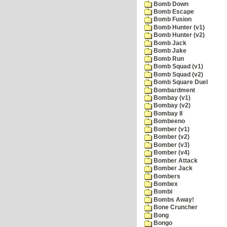
Bomb Down
Bomb Escape
Bomb Fusion
Bomb Hunter (v1)
Bomb Hunter (v2)
Bomb Jack
Bomb Jake
Bomb Run
Bomb Squad (v1)
Bomb Squad (v2)
Bomb Square Duel
Bombardment
Bombay (v1)
Bombay (v2)
Bombay II
Bombeeno
Bomber (v1)
Bomber (v2)
Bomber (v3)
Bomber (v4)
Bomber Attack
Bomber Jack
Bombers
Bombex
Bombi
Bombs Away!
Bone Cruncher
Bong
Bongo