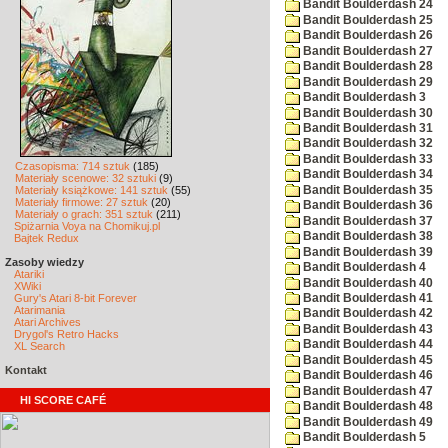
Bandit Boulderdash 24
Bandit Boulderdash 25
Bandit Boulderdash 26
Bandit Boulderdash 27
Bandit Boulderdash 28
Bandit Boulderdash 29
Bandit Boulderdash 3
Bandit Boulderdash 30
Bandit Boulderdash 31
Bandit Boulderdash 32
Bandit Boulderdash 33
Czasopisma: 714 sztuk
(185)
Bandit Boulderdash 34
Materiały scenowe: 32 sztuki
(9)
Bandit Boulderdash 35
Materiały książkowe: 141 sztuk
(55)
Materiały firmowe: 27 sztuk
(20)
Bandit Boulderdash 36
Materiały o grach: 351 sztuk
(211)
Bandit Boulderdash 37
Spiżarnia Voya na Chomikuj.pl
Bandit Boulderdash 38
Bajtek Redux
Bandit Boulderdash 39
Zasoby wiedzy
Bandit Boulderdash 4
Atariki
Bandit Boulderdash 40
XWiki
Gury's Atari 8-bit Forever
Bandit Boulderdash 41
Atarimania
Bandit Boulderdash 42
Atari Archives
Bandit Boulderdash 43
Drygol's Retro Hacks
Bandit Boulderdash 44
XL Search
Bandit Boulderdash 45
Kontakt
Bandit Boulderdash 46
Bandit Boulderdash 47
HI SCORE CAFÉ
Bandit Boulderdash 48
Bandit Boulderdash 49
Bandit Boulderdash 5