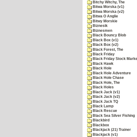
Bitchy Witchy, The
Bitwa Morska (v1)
Bitwa Morska (v2)
Bitwa O Anglie
Bitwy Morskie
Biznesik
Biznesmen
Black Bouncy Blob
Black Box (v1)
Black Box (v2)
Black Forest, The
Black Friday
Black Friday Stock Mark
Black Hawk
Black Hole
Black Hole Adventure
Black Hole Chase
Black Hole, The
Black Holes
Black Jack (v1)
Black Jack (v2)
Black Jack TQ
Black Lamp
Black Rescue
Black Sea Silver Fishing
Blackbird
Blackbox
Blackjack (21) Trainer
Blackjack (v1)