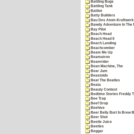
Battling Bugs
Battling Tank
Battlot
Batty Builders
Bau Des Atom-Kraftwerk
Bawdy Adventure In The 
Bay Pilot
Beach Head
Beach Head II
Beach Landing
Beachcomber
Beam Me Up
Beamatron
Beamrider
Bean Machine, The
Bear Jam
Beastoids
Beat The Beatles
Beata
Beauty Contest
Bedtime Stories Freddy Th
Bee Trap
Beef Drop
Beehive
Beer Belly Burt In Brew B
Beer Shot
Beetle Juice
Beetles
Beggar