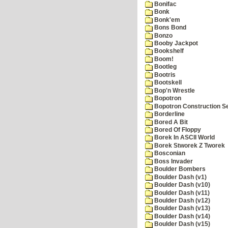
Bonifac
Bonk
Bonk'em
Bons Bond
Bonzo
Booby Jackpot
Bookshelf
Boom!
Bootleg
Bootris
Bootskell
Bop'n Wrestle
Bopotron
Bopotron Construction S
Borderline
Bored A Bit
Bored Of Floppy
Borek In ASCII World
Borek Stworek Z Tworek
Bosconian
Boss Invader
Boulder Bombers
Boulder Dash (v1)
Boulder Dash (v10)
Boulder Dash (v11)
Boulder Dash (v12)
Boulder Dash (v13)
Boulder Dash (v14)
Boulder Dash (v15)