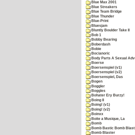
Blue Max 2001
Blue Streakers
Blue Team Bridge
Blue Thunder
Blue-Print
Bluesjam
Bluntly Boulder Take II
Bob 1
Bobby Bearing
Boberdash
Bobie
Bocianoric
Body Parts A Sexual Adv
Boerse
Boersenspiel (v1)
Boersenspiel (v2)
Boersenspiel, Das
Bogen
Boggler
Boggles
Bohater Ery Burzy!
Boing II
Boing! (v1)
Boing! (v2)
Boinxx
Boite a Musique, La
Bomb
Bomb Bastic Bomb Blast 
Bomb Blaster