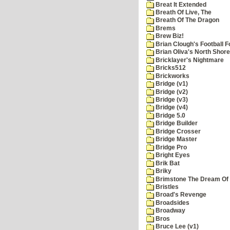
Breat It Extended
Breath Of Live, The
Breath Of The Dragon
Brems
Brew Biz!
Brian Clough's Football F
Brian Oliva's North Shore
Bricklayer's Nightmare
Bricks512
Brickworks
Bridge (v1)
Bridge (v2)
Bridge (v3)
Bridge (v4)
Bridge 5.0
Bridge Builder
Bridge Crosser
Bridge Master
Bridge Pro
Bright Eyes
Brik Bat
Briky
Brimstone The Dream Of
Bristles
Broad's Revenge
Broadsides
Broadway
Bros
Bruce Lee (v1)