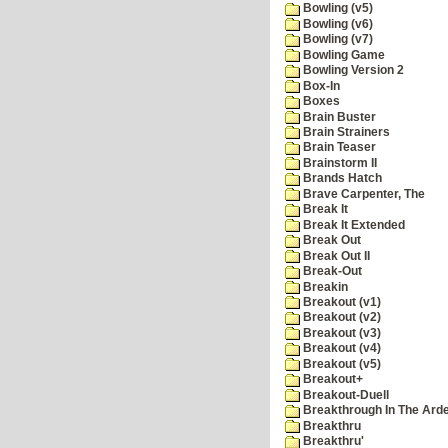
Bowling (v5)
Bowling (v6)
Bowling (v7)
Bowling Game
Bowling Version 2
Box-In
Boxes
Brain Buster
Brain Strainers
Brain Teaser
Brainstorm II
Brands Hatch
Brave Carpenter, The
Break It
Break It Extended
Break Out
Break Out II
Break-Out
Breakin
Breakout (v1)
Breakout (v2)
Breakout (v3)
Breakout (v4)
Breakout (v5)
Breakout+
Breakout-Duell
Breakthrough In The Ard
Breakthru
Breakthru'