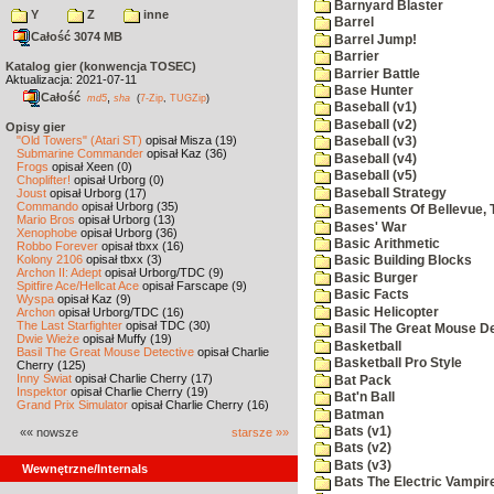
Barnyard Blaster
Y
Z
inne
Barrel
Całość 3074 MB
Barrel Jump!
Barrier
Katalog gier (konwencja TOSEC)
Barrier Battle
Aktualizacja: 2021-07-11
Base Hunter
Całość
,
md5
sha
(
7-Zip
,
TUGZip
)
Baseball (v1)
Baseball (v2)
Opisy gier
"Old Towers" (Atari ST)
opisał Misza (19)
Baseball (v3)
Submarine Commander
opisał Kaz (36)
Baseball (v4)
Frogs
opisał Xeen (0)
Baseball (v5)
Choplifter!
opisał Urborg (0)
Baseball Strategy
Joust
opisał Urborg (17)
Commando
opisał Urborg (35)
Basements Of Bellevue, 
Mario Bros
opisał Urborg (13)
Bases' War
Xenophobe
opisał Urborg (36)
Basic Arithmetic
Robbo Forever
opisał tbxx (16)
Kolony 2106
opisał tbxx (3)
Basic Building Blocks
Archon II: Adept
opisał Urborg/TDC (9)
Basic Burger
Spitfire Ace/Hellcat Ace
opisał Farscape (9)
Basic Facts
Wyspa
opisał Kaz (9)
Basic Helicopter
Archon
opisał Urborg/TDC (16)
The Last Starfighter
opisał TDC (30)
Basil The Great Mouse De
Dwie Wieże
opisał Muffy (19)
Basketball
Basil The Great Mouse Detective
opisał Charlie
Basketball Pro Style
Cherry (125)
Inny Świat
opisał Charlie Cherry (17)
Bat Pack
Inspektor
opisał Charlie Cherry (19)
Bat'n Ball
Grand Prix Simulator
opisał Charlie Cherry (16)
Batman
Bats (v1)
«« nowsze
starsze »»
Bats (v2)
Bats (v3)
Wewnętrzne/Internals
Bats The Electric Vampi