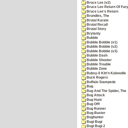
Bruce Lee (v2)
Bruce Lee Return Of Fur
Bruce Lee's Return
Brundles, The
Brutal Karate
Brutal Recall
Brutal Story
Brylanty
Bubble
Bubble Bobble (v1)
Bubble Bobble (v2)
Bubble Bobble (v3)
Bubble Dash
Bubble Shooter
Bubble Trouble
Bubble Zone
Bubsy-0 Kitt'n Kaboodle
Buck Rogers
Buffalo Stampede
Bug
Bug And The Spider, The
Bug Attack
Bug Hunt
Bug Off!
Bug Runner
Bug-Buster
Bughunter
Bugi Bugi
Bugi Bugi 2