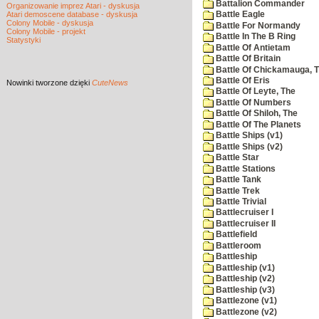
Battalion Commander
Organizowanie imprez Atari - dyskusja
Atari demoscene database - dyskusja
Battle Eagle
Colony Mobile - dyskusja
Battle For Normandy
Colony Mobile - projekt
Battle In The B Ring
Statystyki
Battle Of Antietam
Battle Of Britain
Battle Of Chickamauga, 
Battle Of Eris
Nowinki
tworzone dzięki
CuteNews
Battle Of Leyte, The
Battle Of Numbers
Battle Of Shiloh, The
Battle Of The Planets
Battle Ships (v1)
Battle Ships (v2)
Battle Star
Battle Stations
Battle Tank
Battle Trek
Battle Trivial
Battlecruiser I
Battlecruiser II
Battlefield
Battleroom
Battleship
Battleship (v1)
Battleship (v2)
Battleship (v3)
Battlezone (v1)
Battlezone (v2)