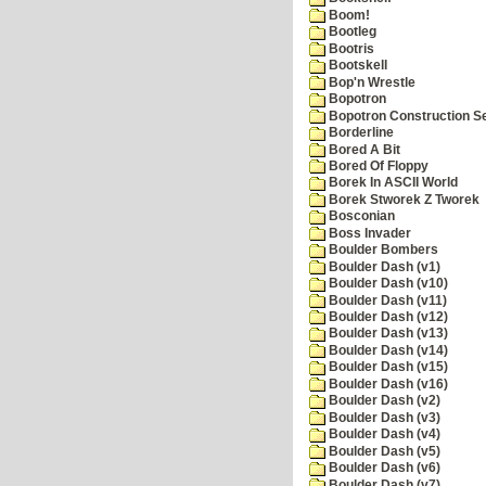
Boom!
Bootleg
Bootris
Bootskell
Bop'n Wrestle
Bopotron
Bopotron Construction S
Borderline
Bored A Bit
Bored Of Floppy
Borek In ASCII World
Borek Stworek Z Tworek
Bosconian
Boss Invader
Boulder Bombers
Boulder Dash (v1)
Boulder Dash (v10)
Boulder Dash (v11)
Boulder Dash (v12)
Boulder Dash (v13)
Boulder Dash (v14)
Boulder Dash (v15)
Boulder Dash (v16)
Boulder Dash (v2)
Boulder Dash (v3)
Boulder Dash (v4)
Boulder Dash (v5)
Boulder Dash (v6)
Boulder Dash (v7)