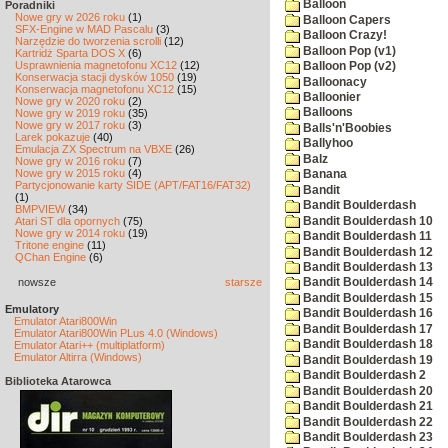
Balloon
Poradniki
Nowe gry w 2026 roku
(1)
Balloon Capers
SFX-Engine w MAD Pascalu
(3)
Balloon Crazy!
Narzędzie do tworzenia scrolli
(12)
Balloon Pop (v1)
Kartridż Sparta DOS X
(6)
Usprawnienia magnetofonu XC12
(12)
Balloon Pop (v2)
Konserwacja stacji dysków 1050
(19)
Balloonacy
Konserwacja magnetofonu XC12
(15)
Balloonier
Nowe gry w 2020 roku
(2)
Balloons
Nowe gry w 2019 roku
(35)
Nowe gry w 2017 roku
(3)
Balls'n'Boobies
Larek pokazuje
(40)
Ballyhoo
Emulacja ZX Spectrum na VBXE
(26)
Balz
Nowe gry w 2016 roku
(7)
Nowe gry w 2015 roku
(4)
Banana
Partycjonowanie karty SIDE (APT/FAT16/FAT32)
Bandit
(1)
Bandit Boulderdash
BMPVIEW
(34)
Bandit Boulderdash 10
Atari ST dla opornych
(75)
Nowe gry w 2014 roku
(19)
Bandit Boulderdash 11
Tritone engine
(11)
Bandit Boulderdash 12
QChan Engine
(6)
Bandit Boulderdash 13
nowsze
starsze
Bandit Boulderdash 14
Bandit Boulderdash 15
Emulatory
Bandit Boulderdash 16
Emulator Atari800Win
Bandit Boulderdash 17
Emulator Atari800Win PLus 4.0 (Windows)
Bandit Boulderdash 18
Emulator Atari++ (multiplatform)
Emulator Altirra (Windows)
Bandit Boulderdash 19
Bandit Boulderdash 2
Biblioteka Atarowca
Bandit Boulderdash 20
Bandit Boulderdash 21
Bandit Boulderdash 22
Bandit Boulderdash 23