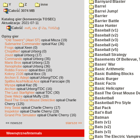
Barnyard Blaster
Y
Z
inne
Barrel
Całość 3074 MB
Barrel Jump!
Barrier
Katalog gier (konwencja TOSEC)
Barrier Battle
Aktualizacja: 2021-07-11
Base Hunter
Całość
,
md5
sha
(
7-Zip
,
TUGZip
)
Baseball (v1)
Baseball (v2)
Opisy gier
"Old Towers" (Atari ST)
opisał Misza (19)
Baseball (v3)
Submarine Commander
opisał Kaz (36)
Baseball (v4)
Frogs
opisał Xeen (0)
Baseball (v5)
Choplifter!
opisał Urborg (0)
Baseball Strategy
Joust
opisał Urborg (17)
Commando
opisał Urborg (35)
Basements Of Bellevue, 
Mario Bros
opisał Urborg (13)
Bases' War
Xenophobe
opisał Urborg (36)
Basic Arithmetic
Robbo Forever
opisał tbxx (16)
Kolony 2106
opisał tbxx (3)
Basic Building Blocks
Archon II: Adept
opisał Urborg/TDC (9)
Basic Burger
Spitfire Ace/Hellcat Ace
opisał Farscape (9)
Basic Facts
Wyspa
opisał Kaz (9)
Basic Helicopter
Archon
opisał Urborg/TDC (16)
The Last Starfighter
opisał TDC (30)
Basil The Great Mouse De
Dwie Wieże
opisał Muffy (19)
Basketball
Basil The Great Mouse Detective
opisał Charlie
Basketball Pro Style
Cherry (125)
Inny Świat
opisał Charlie Cherry (17)
Bat Pack
Inspektor
opisał Charlie Cherry (19)
Bat'n Ball
Grand Prix Simulator
opisał Charlie Cherry (16)
Batman
Bats (v1)
«« nowsze
starsze »»
Bats (v2)
Bats (v3)
Wewnętrzne/Internals
Bats The Electric Vampi