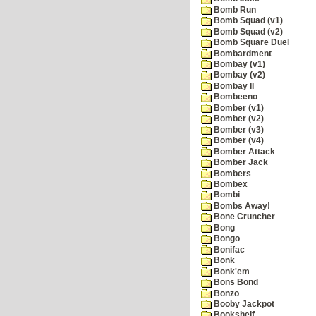
Bomb Run
Bomb Squad (v1)
Bomb Squad (v2)
Bomb Square Duel
Bombardment
Bombay (v1)
Bombay (v2)
Bombay II
Bombeeno
Bomber (v1)
Bomber (v2)
Bomber (v3)
Bomber (v4)
Bomber Attack
Bomber Jack
Bombers
Bombex
Bombi
Bombs Away!
Bone Cruncher
Bong
Bongo
Bonifac
Bonk
Bonk'em
Bons Bond
Bonzo
Booby Jackpot
Bookshelf