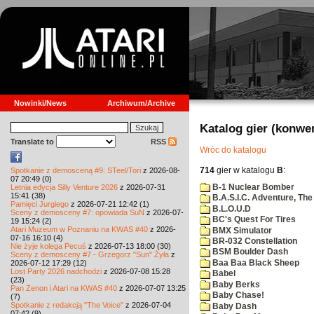
Nowinki/News
Archiwum/Archive
Katalog gier (konwe
Translate to
RSS
Wróc do katalogu
714
gier w katalogu
B
:
Spotkanie z demosceną #9: STeel/Tori
z 2026-08-
07 20:49 (0)
B-1 Nuclear Bomber
Letnia edycja Silly Venture 2026
z 2026-07-31
15:41 (38)
B.A.S.I.C. Adventure, The
Pamięci Jurgiego
z 2026-07-21 12:42 (1)
B.L.O.U.D
Sceny z demosceny #7: opowiada SuN
z 2026-07-
BC's Quest For Tires
19 15:24 (2)
Atari Muzeum w Poznaniu na KWAS #40
z 2026-
BMX Simulator
07-16 16:10 (4)
BR-032 Constellation
Nie żyje kolega Pecuś
z 2026-07-13 18:00 (30)
BSM Boulder Dash
Sceny z demosceny #7 - Grzegorz "Sun" Żyła
z
Baa Baa Black Sheep
2026-07-12 17:29 (12)
Lost Party 2026 nadchodzi
z 2026-07-08 15:28
Babel
(23)
Baby Berks
Pan Zenon i Atari na KWAS #40
z 2026-07-07 13:25
Baby Chase!
(7)
Spotkanie z redakcją "The Voice"
z 2026-07-04
Baby Dash
07:42 (9)