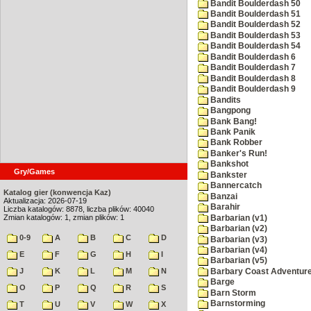
Bandit Boulderdash 50
Bandit Boulderdash 51
Bandit Boulderdash 52
Bandit Boulderdash 53
Bandit Boulderdash 54
Bandit Boulderdash 6
Bandit Boulderdash 7
Bandit Boulderdash 8
Bandit Boulderdash 9
Bandits
Bangpong
Bank Bang!
Bank Panik
Bank Robber
Banker's Run!
Bankshot
Gry/Games
Bankster
Bannercatch
Katalog gier (konwencja Kaz)
Banzai
Aktualizacja: 2026-07-19
Barahir
Liczba katalogów: 8878, liczba plików: 40040
Zmian katalogów: 1, zmian plików: 1
Barbarian (v1)
Barbarian (v2)
0-9
A
B
C
D
Barbarian (v3)
Barbarian (v4)
E
F
G
H
I
Barbarian (v5)
J
K
L
M
N
Barbary Coast Adventur
Barge
O
P
Q
R
S
Barn Storm
Barnstorming
T
U
V
W
X