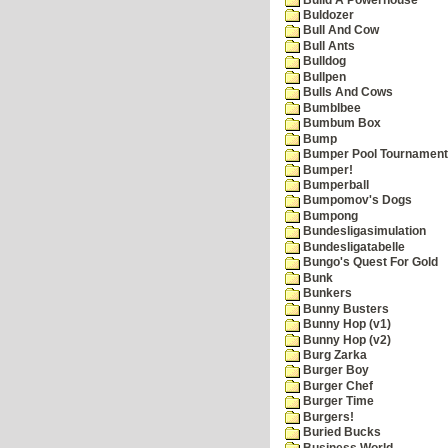
Buldozer
Bull And Cow
Bull Ants
Bulldog
Bullpen
Bulls And Cows
Bumblbee
Bumbum Box
Bump
Bumper Pool Tournament
Bumper!
Bumperball
Bumpomov's Dogs
Bumpong
Bundesligasimulation
Bundesligatabelle
Bungo's Quest For Gold
Bunk
Bunkers
Bunny Busters
Bunny Hop (v1)
Bunny Hop (v2)
Burg Zarka
Burger Boy
Burger Chef
Burger Time
Burgers!
Buried Bucks
Business World