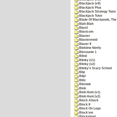
Blackjack (v9)
Blackjack Plus
Blackjack Strategy Tutor
Blackjack Tutor
Blade Of Blackpoole, The
Blah Blah
Blast!
Blastcom
Blaster
Blastermind
Blazer II
Blekitne Nimfy
Blesounie 1
Blind
Blinky (v1)
Blinky (v2)
Blinky's Scary School
Blip
Blip!
Blitz
Blizniak
Blob
Blob Hunt (v1)
Blob Hunt (v2)
Block Attack
Block It
Block On Legs
Block'em
Blockaboo!