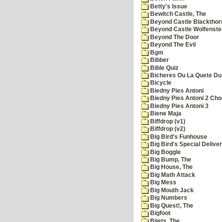
Betty's Issue
Bewitch Castle, The
Beyond Castle Blackthor
Beyond Castle Wolfenste
Beyond The Door
Beyond The Evil
Bgm
Bibber
Bible Quiz
Bicheres Ou La Quete Du
Bicycle
Biedny Pies Antoni
Biedny Pies Antoni 2 Cho
Biedny Pies Antoni 3
Biene Maja
Biffdrop (v1)
Biffdrop (v2)
Big Bird's Funhouse
Big Bird's Special Delive
Big Boggle
Big Bump, The
Big House, The
Big Math Attack
Big Mess
Big Mouth Jack
Big Numbers
Big Quest!, The
Bigfoot
Bijets, The