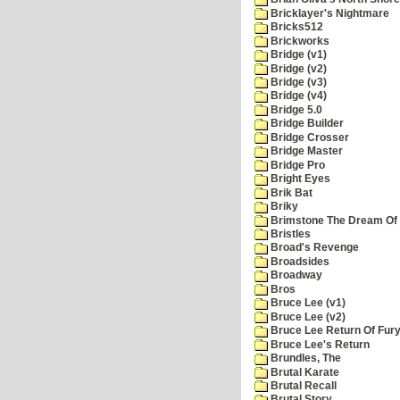
Bricklayer's Nightmare
Bricks512
Brickworks
Bridge (v1)
Bridge (v2)
Bridge (v3)
Bridge (v4)
Bridge 5.0
Bridge Builder
Bridge Crosser
Bridge Master
Bridge Pro
Bright Eyes
Brik Bat
Briky
Brimstone The Dream Of
Bristles
Broad's Revenge
Broadsides
Broadway
Bros
Bruce Lee (v1)
Bruce Lee (v2)
Bruce Lee Return Of Fur
Bruce Lee's Return
Brundles, The
Brutal Karate
Brutal Recall
Brutal Story