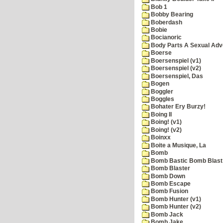
Bob 1
Bobby Bearing
Boberdash
Bobie
Bocianoric
Body Parts A Sexual Adv
Boerse
Boersenspiel (v1)
Boersenspiel (v2)
Boersenspiel, Das
Bogen
Boggler
Boggles
Bohater Ery Burzy!
Boing II
Boing! (v1)
Boing! (v2)
Boinxx
Boite a Musique, La
Bomb
Bomb Bastic Bomb Blast 
Bomb Blaster
Bomb Down
Bomb Escape
Bomb Fusion
Bomb Hunter (v1)
Bomb Hunter (v2)
Bomb Jack
Bomb Jake