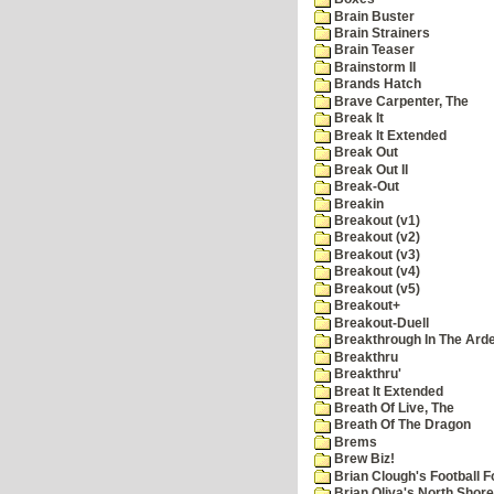
Brain Buster
Brain Strainers
Brain Teaser
Brainstorm II
Brands Hatch
Brave Carpenter, The
Break It
Break It Extended
Break Out
Break Out II
Break-Out
Breakin
Breakout (v1)
Breakout (v2)
Breakout (v3)
Breakout (v4)
Breakout (v5)
Breakout+
Breakout-Duell
Breakthrough In The Ard
Breakthru
Breakthru'
Breat It Extended
Breath Of Live, The
Breath Of The Dragon
Brems
Brew Biz!
Brian Clough's Football F
Brian Oliva's North Shore