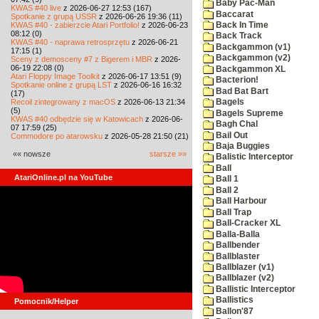
Baby Pac-Man
KWAS #40 live
z 2026-06-27 12:53 (167)
Baccarat
Spotkanie z grupą USSR
z 2026-06-26 19:36 (11)
KWAS #40 - zabierzcie Atari Portfolio!
z 2026-06-23
Back In Time
08:12 (0)
Back Track
KWAS #40 - naprawa retrosprzętu
z 2026-06-21
Backgammon (v1)
17:15 (1)
Backgammon (v2)
Sceny z demosceny #7 z Bigerem i MBR
z 2026-
06-19 22:08 (0)
Backgammon XL
Atari Floppy Image Toolkit
z 2026-06-17 13:51 (9)
Bacterion!
Spotkanie online z grupą LST
z 2026-06-16 16:32
Bad Bat Bart
(17)
Recoil zintegrowany z macOS
z 2026-06-13 21:34
Bagels
(5)
Bagels Supreme
KWAS #40 odbędzie się w Katowicach
z 2026-06-
Bagh Chal
07 17:59 (25)
Bail Out
Commodore po atarowsku
z 2026-05-28 21:50 (21)
Baja Buggies
«« nowsze
starsze »»
Balistic Interceptor
Ball
AtariOnline.pl na YouTube
Ball 1
Ball 2
Ball Harbour
Ball Trap
Ball-Cracker XL
Balla-Balla
Ballbender
Ballblaster
Ballblazer (v1)
Ballblazer (v2)
Ballistic Interceptor
Ballistics
Pomocnik/Helper
Ballon'87