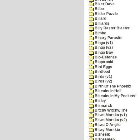
Biker Dave
Bilbo
Bilder Puzzle
Billard
Billiards
Billy Raster Blaster
Bimbo
Binary Parasite
Bingo (v1)
Bingo (v2)
Bingo Bay
Bio-Defense
Bioptronid
Bird Eggs
Birdfood
Birds (v1)
Birds (v2)
Birth Of The Phoenix
Biscuits In Hell
Biscuits In My Pockets!
Bisley
Bismarck
Bitchy Witchy, The
Bitwa Morska (v1)
Bitwa Morska (v2)
Bitwa O Anglie
Bitwy Morskie
Biznesik
Biznesmen