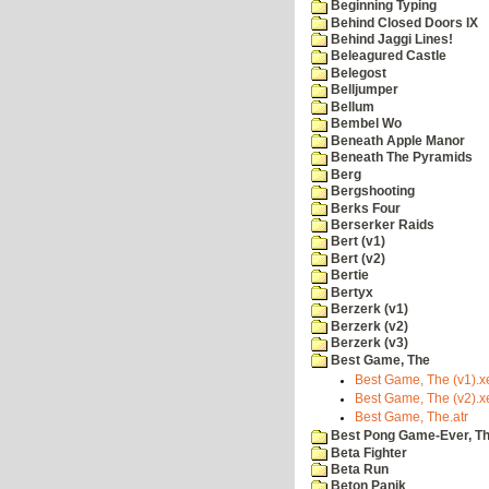
Beginning Typing
Behind Closed Doors IX
Behind Jaggi Lines!
Beleagured Castle
Belegost
Belljumper
Bellum
Bembel Wo
Beneath Apple Manor
Beneath The Pyramids
Berg
Bergshooting
Berks Four
Berserker Raids
Bert (v1)
Bert (v2)
Bertie
Bertyx
Berzerk (v1)
Berzerk (v2)
Berzerk (v3)
Best Game, The
Best Game, The (v1).x
Best Game, The (v2).x
Best Game, The.atr
Best Pong Game-Ever, T
Beta Fighter
Beta Run
Beton Panik