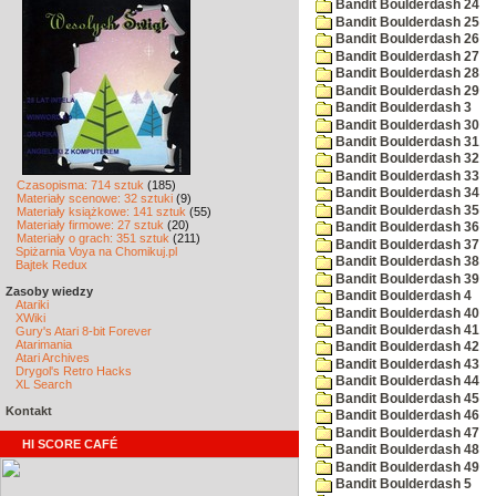
Bandit Boulderdash 24
Bandit Boulderdash 25
Bandit Boulderdash 26
Bandit Boulderdash 27
Bandit Boulderdash 28
Bandit Boulderdash 29
Bandit Boulderdash 3
Bandit Boulderdash 30
Bandit Boulderdash 31
Bandit Boulderdash 32
Bandit Boulderdash 33
Czasopisma: 714 sztuk
(185)
Bandit Boulderdash 34
Materiały scenowe: 32 sztuki
(9)
Bandit Boulderdash 35
Materiały książkowe: 141 sztuk
(55)
Materiały firmowe: 27 sztuk
(20)
Bandit Boulderdash 36
Materiały o grach: 351 sztuk
(211)
Bandit Boulderdash 37
Spiżarnia Voya na Chomikuj.pl
Bandit Boulderdash 38
Bajtek Redux
Bandit Boulderdash 39
Zasoby wiedzy
Bandit Boulderdash 4
Atariki
Bandit Boulderdash 40
XWiki
Bandit Boulderdash 41
Gury's Atari 8-bit Forever
Atarimania
Bandit Boulderdash 42
Atari Archives
Bandit Boulderdash 43
Drygol's Retro Hacks
Bandit Boulderdash 44
XL Search
Bandit Boulderdash 45
Kontakt
Bandit Boulderdash 46
Bandit Boulderdash 47
HI SCORE CAFÉ
Bandit Boulderdash 48
Bandit Boulderdash 49
Bandit Boulderdash 5