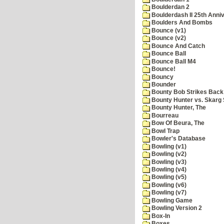
Boulderdan 2
Boulderdash II 25th Anni
Boulders And Bombs
Bounce (v1)
Bounce (v2)
Bounce And Catch
Bounce Ball
Bounce Ball M4
Bounce!
Bouncy
Bounder
Bounty Bob Strikes Back
Bounty Hunter vs. Skarg S
Bounty Hunter, The
Bourreau
Bow Of Beura, The
Bowl Trap
Bowler's Database
Bowling (v1)
Bowling (v2)
Bowling (v3)
Bowling (v4)
Bowling (v5)
Bowling (v6)
Bowling (v7)
Bowling Game
Bowling Version 2
Box-In
Boxes