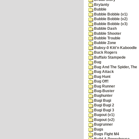
Brylanty
Bubble
Bubble Bobble (v1)
Bubble Bobble (v2)
Bubble Bobble (v3)
Bubble Dash
Bubble Shooter
Bubble Trouble
Bubble Zone
Bubsy-0 Kitt'n Kaboodle
Buck Rogers
Buffalo Stampede
Bug
Bug And The Spider, The
Bug Attack
Bug Hunt
Bug Off!
Bug Runner
Bug-Buster
Bughunter
Bugi Bugi
Bugi Bugi 2
Bugi Bugi 3
Bugout (v1)
Bugout (v2)
Bugrunner
Bugs
Bugs Fight M4
Build A Powerhouse