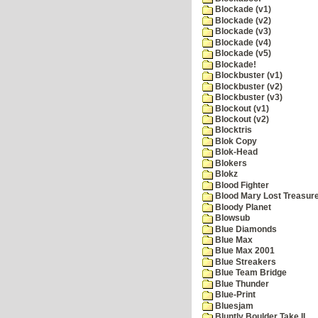
Blockade (v1)
Blockade (v2)
Blockade (v3)
Blockade (v4)
Blockade (v5)
Blockade!
Blockbuster (v1)
Blockbuster (v2)
Blockbuster (v3)
Blockout (v1)
Blockout (v2)
Blocktris
Blok Copy
Blok-Head
Blokers
Blokz
Blood Fighter
Blood Mary Lost Treasur
Bloody Planet
Blowsub
Blue Diamonds
Blue Max
Blue Max 2001
Blue Streakers
Blue Team Bridge
Blue Thunder
Blue-Print
Bluesjam
Bluntly Boulder Take II