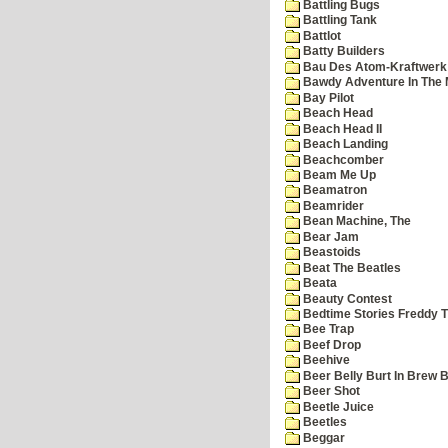
Battling Bugs
Battling Tank
Battlot
Batty Builders
Bau Des Atom-Kraftwerk
Bawdy Adventure In The 
Bay Pilot
Beach Head
Beach Head II
Beach Landing
Beachcomber
Beam Me Up
Beamatron
Beamrider
Bean Machine, The
Bear Jam
Beastoids
Beat The Beatles
Beata
Beauty Contest
Bedtime Stories Freddy Th
Bee Trap
Beef Drop
Beehive
Beer Belly Burt In Brew B
Beer Shot
Beetle Juice
Beetles
Beggar