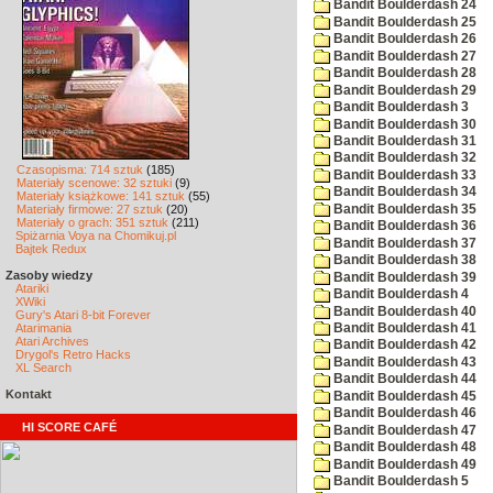
Bandit Boulderdash 24
Bandit Boulderdash 25
Bandit Boulderdash 26
Bandit Boulderdash 27
Bandit Boulderdash 28
Bandit Boulderdash 29
Bandit Boulderdash 3
Bandit Boulderdash 30
Bandit Boulderdash 31
Bandit Boulderdash 32
Czasopisma: 714 sztuk
(185)
Bandit Boulderdash 33
Materiały scenowe: 32 sztuki
(9)
Bandit Boulderdash 34
Materiały książkowe: 141 sztuk
(55)
Bandit Boulderdash 35
Materiały firmowe: 27 sztuk
(20)
Materiały o grach: 351 sztuk
(211)
Bandit Boulderdash 36
Spiżarnia Voya na Chomikuj.pl
Bandit Boulderdash 37
Bajtek Redux
Bandit Boulderdash 38
Zasoby wiedzy
Bandit Boulderdash 39
Atariki
Bandit Boulderdash 4
XWiki
Bandit Boulderdash 40
Gury's Atari 8-bit Forever
Atarimania
Bandit Boulderdash 41
Atari Archives
Bandit Boulderdash 42
Drygol's Retro Hacks
Bandit Boulderdash 43
XL Search
Bandit Boulderdash 44
Kontakt
Bandit Boulderdash 45
Bandit Boulderdash 46
HI SCORE CAFÉ
Bandit Boulderdash 47
Bandit Boulderdash 48
Bandit Boulderdash 49
Bandit Boulderdash 5