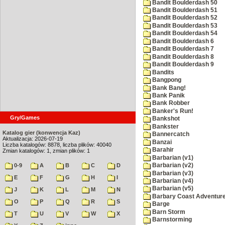
Bandit Boulderdash 50
Bandit Boulderdash 51
Bandit Boulderdash 52
Bandit Boulderdash 53
Bandit Boulderdash 54
Bandit Boulderdash 6
Bandit Boulderdash 7
Bandit Boulderdash 8
Bandit Boulderdash 9
Bandits
Bangpong
Bank Bang!
Bank Panik
Bank Robber
Banker's Run!
Gry/Games
Bankshot
Bankster
Katalog gier (konwencja Kaz)
Bannercatch
Aktualizacja: 2026-07-19
Banzai
Liczba katalogów: 8878, liczba plików: 40040
Barahir
Zmian katalogów: 1, zmian plików: 1
Barbarian (v1)
0-9
A
B
C
D
Barbarian (v2)
Barbarian (v3)
E
F
G
H
I
Barbarian (v4)
Barbarian (v5)
J
K
L
M
N
Barbary Coast Adventur
O
P
Q
R
S
Barge
Barn Storm
T
U
V
W
X
Barnstorming