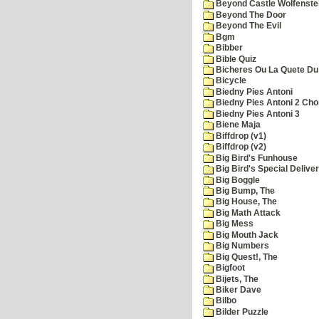
Beyond Castle Wolfenste
Beyond The Door
Beyond The Evil
Bgm
Bibber
Bible Quiz
Bicheres Ou La Quete Du
Bicycle
Biedny Pies Antoni
Biedny Pies Antoni 2 Cho
Biedny Pies Antoni 3
Biene Maja
Biffdrop (v1)
Biffdrop (v2)
Big Bird's Funhouse
Big Bird's Special Delive
Big Boggle
Big Bump, The
Big House, The
Big Math Attack
Big Mess
Big Mouth Jack
Big Numbers
Big Quest!, The
Bigfoot
Bijets, The
Biker Dave
Bilbo
Bilder Puzzle