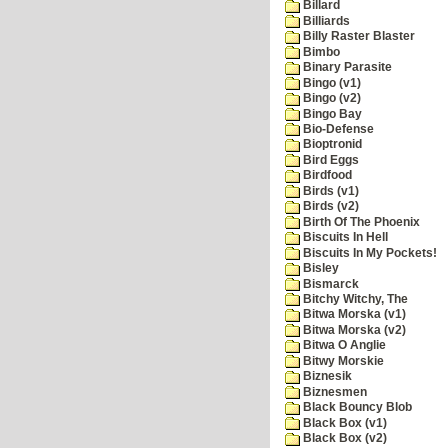
Billard
Billiards
Billy Raster Blaster
Bimbo
Binary Parasite
Bingo (v1)
Bingo (v2)
Bingo Bay
Bio-Defense
Bioptronid
Bird Eggs
Birdfood
Birds (v1)
Birds (v2)
Birth Of The Phoenix
Biscuits In Hell
Biscuits In My Pockets!
Bisley
Bismarck
Bitchy Witchy, The
Bitwa Morska (v1)
Bitwa Morska (v2)
Bitwa O Anglie
Bitwy Morskie
Biznesik
Biznesmen
Black Bouncy Blob
Black Box (v1)
Black Box (v2)