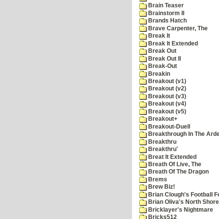
Brain Teaser
Brainstorm II
Brands Hatch
Brave Carpenter, The
Break It
Break It Extended
Break Out
Break Out II
Break-Out
Breakin
Breakout (v1)
Breakout (v2)
Breakout (v3)
Breakout (v4)
Breakout (v5)
Breakout+
Breakout-Duell
Breakthrough In The Ard
Breakthru
Breakthru'
Breat It Extended
Breath Of Live, The
Breath Of The Dragon
Brems
Brew Biz!
Brian Clough's Football F
Brian Oliva's North Shore
Bricklayer's Nightmare
Bricks512