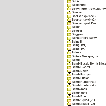
Bobie
Bocianoric
Body Parts A Sexual Adv
Boerse
Boersenspiel (v1)
Boersenspiel (v2)
Boersenspiel, Das
Bogen
Boggler
Boggles
Bohater Ery Burzy!
Boing II
Boing! (v1)
Boing! (v2)
Boinxx
Boite a Musique, La
Bomb
Bomb Bastic Bomb Blast 
Bomb Blaster
Bomb Down
Bomb Escape
Bomb Fusion
Bomb Hunter (v1)
Bomb Hunter (v2)
Bomb Jack
Bomb Jake
Bomb Run
Bomb Squad (v1)
Bomb Squad (v2)