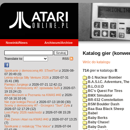
Nowinki/News
Archiwum/Archive
Katalog gier (konwe
Translate to
RSS
Wróc do katalogu
714
gier w katalogu
B
:
Spotkanie z demosceną #9: STeel/Tori
z 2026-08-
07 20:49 (0)
B-1 Nuclear Bomber
Letnia edycja Silly Venture 2026
z 2026-07-31
15:41 (38)
B.A.S.I.C. Adventure, The
Pamięci Jurgiego
z 2026-07-21 12:42 (1)
B.L.O.U.D
Sceny z demosceny #7: opowiada SuN
z 2026-07-
BC's Quest For Tires
19 15:24 (2)
Atari Muzeum w Poznaniu na KWAS #40
z 2026-
BMX Simulator
07-16 16:10 (4)
BR-032 Constellation
Nie żyje kolega Pecuś
z 2026-07-13 18:00 (30)
BSM Boulder Dash
Sceny z demosceny #7 - Grzegorz "Sun" Żyła
z
Baa Baa Black Sheep
2026-07-12 17:29 (12)
Lost Party 2026 nadchodzi
z 2026-07-08 15:28
Babel
(23)
Baby Berks
Pan Zenon i Atari na KWAS #40
z 2026-07-07 13:25
Baby Chase!
(7)
Spotkanie z redakcją "The Voice"
z 2026-07-04
Baby Dash
07:42 (9)