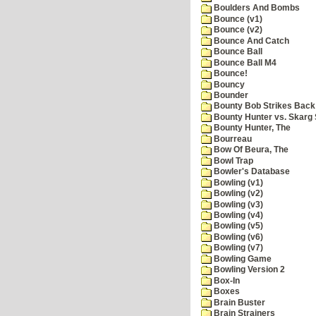
Boulders And Bombs
Bounce (v1)
Bounce (v2)
Bounce And Catch
Bounce Ball
Bounce Ball M4
Bounce!
Bouncy
Bounder
Bounty Bob Strikes Back
Bounty Hunter vs. Skarg S
Bounty Hunter, The
Bourreau
Bow Of Beura, The
Bowl Trap
Bowler's Database
Bowling (v1)
Bowling (v2)
Bowling (v3)
Bowling (v4)
Bowling (v5)
Bowling (v6)
Bowling (v7)
Bowling Game
Bowling Version 2
Box-In
Boxes
Brain Buster
Brain Strainers