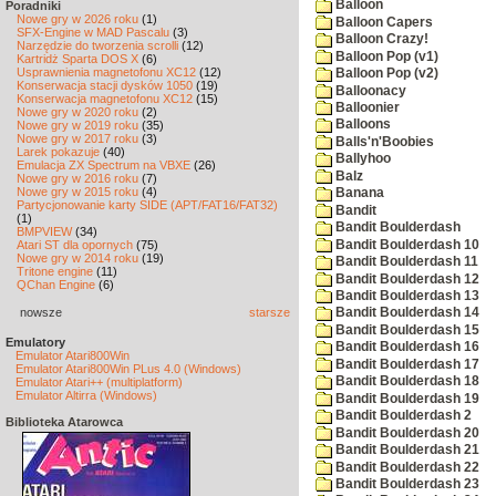
Balloon
Poradniki
Nowe gry w 2026 roku
(1)
Balloon Capers
SFX-Engine w MAD Pascalu
(3)
Balloon Crazy!
Narzędzie do tworzenia scrolli
(12)
Balloon Pop (v1)
Kartridż Sparta DOS X
(6)
Usprawnienia magnetofonu XC12
(12)
Balloon Pop (v2)
Konserwacja stacji dysków 1050
(19)
Balloonacy
Konserwacja magnetofonu XC12
(15)
Balloonier
Nowe gry w 2020 roku
(2)
Balloons
Nowe gry w 2019 roku
(35)
Nowe gry w 2017 roku
(3)
Balls'n'Boobies
Larek pokazuje
(40)
Ballyhoo
Emulacja ZX Spectrum na VBXE
(26)
Balz
Nowe gry w 2016 roku
(7)
Nowe gry w 2015 roku
(4)
Banana
Partycjonowanie karty SIDE (APT/FAT16/FAT32)
Bandit
(1)
Bandit Boulderdash
BMPVIEW
(34)
Bandit Boulderdash 10
Atari ST dla opornych
(75)
Nowe gry w 2014 roku
(19)
Bandit Boulderdash 11
Tritone engine
(11)
Bandit Boulderdash 12
QChan Engine
(6)
Bandit Boulderdash 13
nowsze
starsze
Bandit Boulderdash 14
Bandit Boulderdash 15
Emulatory
Bandit Boulderdash 16
Emulator Atari800Win
Bandit Boulderdash 17
Emulator Atari800Win PLus 4.0 (Windows)
Bandit Boulderdash 18
Emulator Atari++ (multiplatform)
Emulator Altirra (Windows)
Bandit Boulderdash 19
Bandit Boulderdash 2
Biblioteka Atarowca
Bandit Boulderdash 20
Bandit Boulderdash 21
Bandit Boulderdash 22
Bandit Boulderdash 23