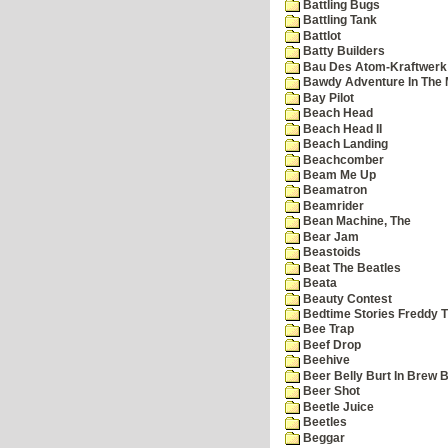
Battling Bugs
Battling Tank
Battlot
Batty Builders
Bau Des Atom-Kraftwerk
Bawdy Adventure In The 
Bay Pilot
Beach Head
Beach Head II
Beach Landing
Beachcomber
Beam Me Up
Beamatron
Beamrider
Bean Machine, The
Bear Jam
Beastoids
Beat The Beatles
Beata
Beauty Contest
Bedtime Stories Freddy Th
Bee Trap
Beef Drop
Beehive
Beer Belly Burt In Brew B
Beer Shot
Beetle Juice
Beetles
Beggar