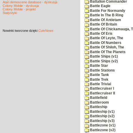
Battalion Commander
Atari demoscene database - dyskusja
Colony Mobile - dyskusja
Battle Eagle
Colony Mobile - projekt
Battle For Normandy
Statystyki
Battle In The B Ring
Battle Of Antietam
Battle Of Britain
Battle Of Chickamauga, 
Nowinki
tworzone dzięki
CuteNews
Battle Of Eris
Battle Of Leyte, The
Battle Of Numbers
Battle Of Shiloh, The
Battle Of The Planets
Battle Ships (v1)
Battle Ships (v2)
Battle Star
Battle Stations
Battle Tank
Battle Trek
Battle Trivial
Battlecruiser I
Battlecruiser II
Battlefield
Battleroom
Battleship
Battleship (v1)
Battleship (v2)
Battleship (v3)
Battlezone (v1)
Battlezone (v2)