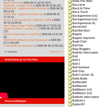
Baby Pac-Man
KWAS #40 live
z 2026-06-27 12:53 (167)
Baccarat
Spotkanie z grupą USSR
z 2026-06-26 19:36 (11)
KWAS #40 - zabierzcie Atari Portfolio!
z 2026-06-23
Back In Time
08:12 (0)
Back Track
KWAS #40 - naprawa retrosprzętu
z 2026-06-21
Backgammon (v1)
17:15 (1)
Backgammon (v2)
Sceny z demosceny #7 z Bigerem i MBR
z 2026-
06-19 22:08 (0)
Backgammon XL
Atari Floppy Image Toolkit
z 2026-06-17 13:51 (9)
Bacterion!
Spotkanie online z grupą LST
z 2026-06-16 16:32
Bad Bat Bart
(17)
Recoil zintegrowany z macOS
z 2026-06-13 21:34
Bagels
(5)
Bagels Supreme
KWAS #40 odbędzie się w Katowicach
z 2026-06-
Bagh Chal
07 17:59 (25)
Bail Out
Commodore po atarowsku
z 2026-05-28 21:50 (21)
Baja Buggies
«« nowsze
starsze »»
Balistic Interceptor
Ball
AtariOnline.pl na YouTube
Ball 1
Ball 2
Ball Harbour
Ball Trap
Ball-Cracker XL
Balla-Balla
Ballbender
Ballblaster
Ballblazer (v1)
Ballblazer (v2)
Ballistic Interceptor
Ballistics
Pomocnik/Helper
Ballon'87