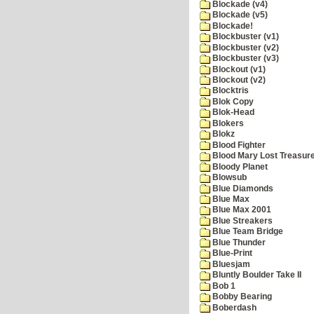
Blockade (v4)
Blockade (v5)
Blockade!
Blockbuster (v1)
Blockbuster (v2)
Blockbuster (v3)
Blockout (v1)
Blockout (v2)
Blocktris
Blok Copy
Blok-Head
Blokers
Blokz
Blood Fighter
Blood Mary Lost Treasur
Bloody Planet
Blowsub
Blue Diamonds
Blue Max
Blue Max 2001
Blue Streakers
Blue Team Bridge
Blue Thunder
Blue-Print
Bluesjam
Bluntly Boulder Take II
Bob 1
Bobby Bearing
Boberdash