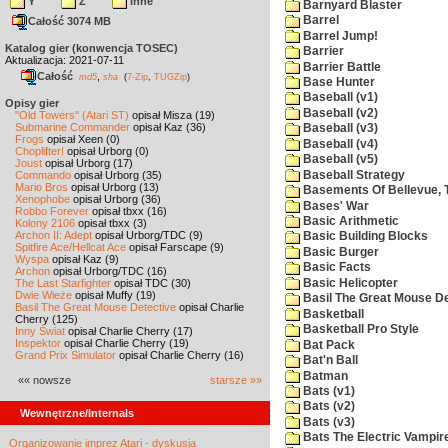
Y
Z
inne
Barnyard Blaster
Barrel
Całość 3074 MB
Barrel Jump!
Katalog gier (konwencja TOSEC)
Barrier
Aktualizacja: 2021-07-11
Barrier Battle
Całość
,
md5
sha
(
7-Zip
,
TUGZip
)
Base Hunter
Baseball (v1)
Opisy gier
Baseball (v2)
"Old Towers" (Atari ST)
opisał Misza (19)
Submarine Commander
opisał Kaz (36)
Baseball (v3)
Frogs
opisał Xeen (0)
Baseball (v4)
Choplifter!
opisał Urborg (0)
Baseball (v5)
Joust
opisał Urborg (17)
Baseball Strategy
Commando
opisał Urborg (35)
Mario Bros
opisał Urborg (13)
Basements Of Bellevue, 
Xenophobe
opisał Urborg (36)
Bases' War
Robbo Forever
opisał tbxx (16)
Basic Arithmetic
Kolony 2106
opisał tbxx (3)
Archon II: Adept
opisał Urborg/TDC (9)
Basic Building Blocks
Spitfire Ace/Hellcat Ace
opisał Farscape (9)
Basic Burger
Wyspa
opisał Kaz (9)
Basic Facts
Archon
opisał Urborg/TDC (16)
Basic Helicopter
The Last Starfighter
opisał TDC (30)
Dwie Wieże
opisał Muffy (19)
Basil The Great Mouse De
Basil The Great Mouse Detective
opisał Charlie
Basketball
Cherry (125)
Basketball Pro Style
Inny Świat
opisał Charlie Cherry (17)
Inspektor
opisał Charlie Cherry (19)
Bat Pack
Grand Prix Simulator
opisał Charlie Cherry (16)
Bat'n Ball
Batman
«« nowsze
starsze »»
Bats (v1)
Bats (v2)
Wewnętrzne/Internals
Bats (v3)
Bats The Electric Vampi
Organizowanie imprez Atari - dyskusja