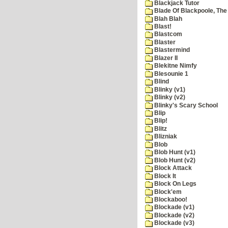
Blackjack Tutor
Blade Of Blackpoole, The
Blah Blah
Blast!
Blastcom
Blaster
Blastermind
Blazer II
Blekitne Nimfy
Blesounie 1
Blind
Blinky (v1)
Blinky (v2)
Blinky's Scary School
Blip
Blip!
Blitz
Blizniak
Blob
Blob Hunt (v1)
Blob Hunt (v2)
Block Attack
Block It
Block On Legs
Block'em
Blockaboo!
Blockade (v1)
Blockade (v2)
Blockade (v3)