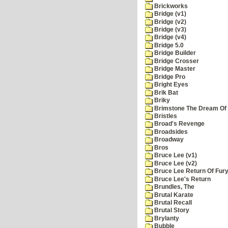
Brickworks
Bridge (v1)
Bridge (v2)
Bridge (v3)
Bridge (v4)
Bridge 5.0
Bridge Builder
Bridge Crosser
Bridge Master
Bridge Pro
Bright Eyes
Brik Bat
Briky
Brimstone The Dream Of
Bristles
Broad's Revenge
Broadsides
Broadway
Bros
Bruce Lee (v1)
Bruce Lee (v2)
Bruce Lee Return Of Fur
Bruce Lee's Return
Brundles, The
Brutal Karate
Brutal Recall
Brutal Story
Brylanty
Bubble