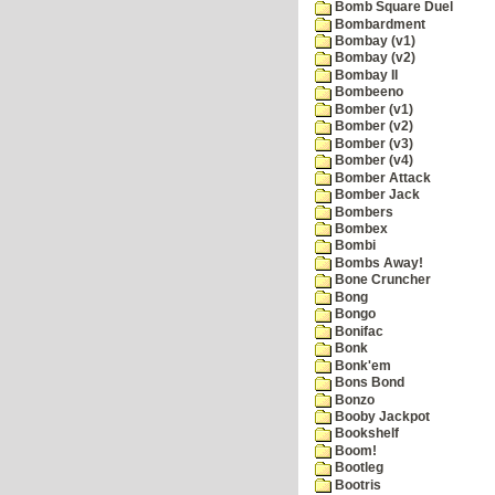
Bomb Square Duel
Bombardment
Bombay (v1)
Bombay (v2)
Bombay II
Bombeeno
Bomber (v1)
Bomber (v2)
Bomber (v3)
Bomber (v4)
Bomber Attack
Bomber Jack
Bombers
Bombex
Bombi
Bombs Away!
Bone Cruncher
Bong
Bongo
Bonifac
Bonk
Bonk'em
Bons Bond
Bonzo
Booby Jackpot
Bookshelf
Boom!
Bootleg
Bootris