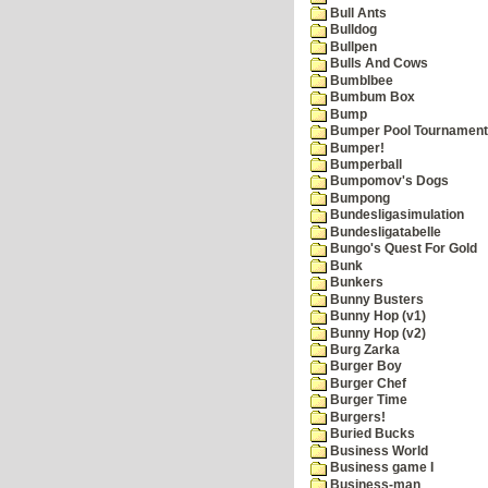
Bull Ants
Bulldog
Bullpen
Bulls And Cows
Bumblbee
Bumbum Box
Bump
Bumper Pool Tournament
Bumper!
Bumperball
Bumpomov's Dogs
Bumpong
Bundesligasimulation
Bundesligatabelle
Bungo's Quest For Gold
Bunk
Bunkers
Bunny Busters
Bunny Hop (v1)
Bunny Hop (v2)
Burg Zarka
Burger Boy
Burger Chef
Burger Time
Burgers!
Buried Bucks
Business World
Business game I
Business-man