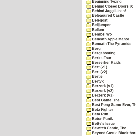
Beginning Typing
Behind Closed Doors IX
Behind Jaggi Lines!
Beleagured Castle
Belegost
Belljumper
Bellum
Bembel Wo
Beneath Apple Manor
Beneath The Pyramids
Berg
Bergshooting
Berks Four
Berserker Raids
Bert (v1)
Bert (v2)
Bertie
Bertyx
Berzerk (v1)
Berzerk (v2)
Berzerk (v3)
Best Game, The
Best Pong Game-Ever, T
Beta Fighter
Beta Run
Beton Panik
Betty's Issue
Bewitch Castle, The
Beyond Castle Blackthor