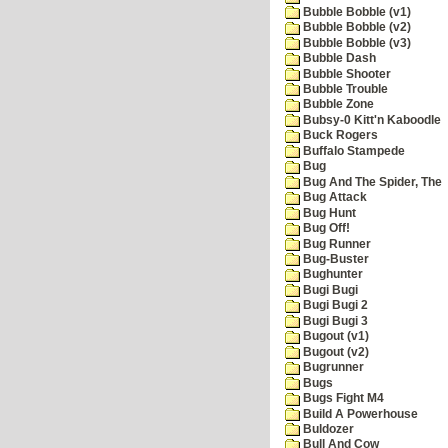
Bubble Bobble (v1)
Bubble Bobble (v2)
Bubble Bobble (v3)
Bubble Dash
Bubble Shooter
Bubble Trouble
Bubble Zone
Bubsy-0 Kitt'n Kaboodle
Buck Rogers
Buffalo Stampede
Bug
Bug And The Spider, The
Bug Attack
Bug Hunt
Bug Off!
Bug Runner
Bug-Buster
Bughunter
Bugi Bugi
Bugi Bugi 2
Bugi Bugi 3
Bugout (v1)
Bugout (v2)
Bugrunner
Bugs
Bugs Fight M4
Build A Powerhouse
Buldozer
Bull And Cow