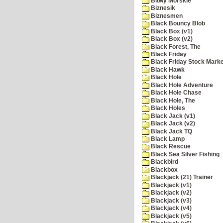
Bitwy Morskie
Biznesik
Biznesmen
Black Bouncy Blob
Black Box (v1)
Black Box (v2)
Black Forest, The
Black Friday
Black Friday Stock Mark
Black Hawk
Black Hole
Black Hole Adventure
Black Hole Chase
Black Hole, The
Black Holes
Black Jack (v1)
Black Jack (v2)
Black Jack TQ
Black Lamp
Black Rescue
Black Sea Silver Fishing
Blackbird
Blackbox
Blackjack (21) Trainer
Blackjack (v1)
Blackjack (v2)
Blackjack (v3)
Blackjack (v4)
Blackjack (v5)