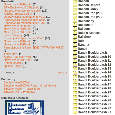
Balloon
Poradniki
Nowe gry w 2026 roku
(1)
Balloon Capers
SFX-Engine w MAD Pascalu
(3)
Balloon Crazy!
Narzędzie do tworzenia scrolli
(12)
Balloon Pop (v1)
Kartridż Sparta DOS X
(6)
Usprawnienia magnetofonu XC12
(12)
Balloon Pop (v2)
Konserwacja stacji dysków 1050
(19)
Balloonacy
Konserwacja magnetofonu XC12
(15)
Balloonier
Nowe gry w 2020 roku
(2)
Balloons
Nowe gry w 2019 roku
(35)
Nowe gry w 2017 roku
(3)
Balls'n'Boobies
Larek pokazuje
(40)
Ballyhoo
Emulacja ZX Spectrum na VBXE
(26)
Balz
Nowe gry w 2016 roku
(7)
Nowe gry w 2015 roku
(4)
Banana
Partycjonowanie karty SIDE (APT/FAT16/FAT32)
Bandit
(1)
Bandit Boulderdash
BMPVIEW
(34)
Bandit Boulderdash 10
Atari ST dla opornych
(75)
Nowe gry w 2014 roku
(19)
Bandit Boulderdash 11
Tritone engine
(11)
Bandit Boulderdash 12
QChan Engine
(6)
Bandit Boulderdash 13
nowsze
starsze
Bandit Boulderdash 14
Bandit Boulderdash 15
Emulatory
Bandit Boulderdash 16
Emulator Atari800Win
Bandit Boulderdash 17
Emulator Atari800Win PLus 4.0 (Windows)
Bandit Boulderdash 18
Emulator Atari++ (multiplatform)
Emulator Altirra (Windows)
Bandit Boulderdash 19
Bandit Boulderdash 2
Biblioteka Atarowca
Bandit Boulderdash 20
Bandit Boulderdash 21
Bandit Boulderdash 22
Bandit Boulderdash 23