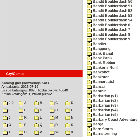
Bandit Boulderdash 50
Bandit Boulderdash 51
Bandit Boulderdash 52
Bandit Boulderdash 53
Bandit Boulderdash 54
Bandit Boulderdash 6
Bandit Boulderdash 7
Bandit Boulderdash 8
Bandit Boulderdash 9
Bandits
Bangpong
Bank Bang!
Bank Panik
Bank Robber
Banker's Run!
Bankshot
Gry/Games
Bankster
Bannercatch
Katalog gier (konwencja Kaz)
Banzai
Aktualizacja: 2026-07-19
Liczba katalogów: 8878, liczba plików: 40040
Barahir
Zmian katalogów: 1, zmian plików: 1
Barbarian (v1)
Barbarian (v2)
0-9
A
B
C
D
Barbarian (v3)
Barbarian (v4)
E
F
G
H
I
Barbarian (v5)
J
K
L
M
N
Barbary Coast Adventur
Barge
O
P
Q
R
S
Barn Storm
T
U
V
W
X
Barnstorming