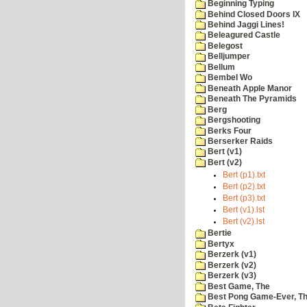
Beginning Typing
Behind Closed Doors IX
Behind Jaggi Lines!
Beleagured Castle
Belegost
Belljumper
Bellum
Bembel Wo
Beneath Apple Manor
Beneath The Pyramids
Berg
Bergshooting
Berks Four
Berserker Raids
Bert (v1)
Bert (v2)
Bert (p1).txt
Bert (p2).txt
Bert (p3).txt
Bert (v1).lst
Bert (v2).lst
Bertie
Bertyx
Berzerk (v1)
Berzerk (v2)
Berzerk (v3)
Best Game, The
Best Pong Game-Ever, T