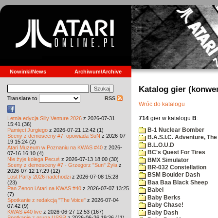
Nowinki/News
Archiwum/Archive
Katalog gier (konwe
Translate to
RSS
Wróc do katalogu
714
gier w katalogu
B
:
Letnia edycja Silly Venture 2026
z 2026-07-31
15:41 (36)
B-1 Nuclear Bomber
Pamięci Jurgiego
z 2026-07-21 12:42 (1)
Sceny z demosceny #7: opowiada SuN
z 2026-07-
B.A.S.I.C. Adventure, The
19 15:24 (2)
B.L.O.U.D
Atari Muzeum w Poznaniu na KWAS #40
z 2026-
BC's Quest For Tires
07-16 16:10 (4)
Nie żyje kolega Pecuś
z 2026-07-13 18:00 (30)
BMX Simulator
Sceny z demosceny #7 - Grzegorz "Sun" Żyła
z
BR-032 Constellation
2026-07-12 17:29 (12)
BSM Boulder Dash
Lost Party 2026 nadchodzi
z 2026-07-08 15:28
Baa Baa Black Sheep
(23)
Pan Zenon i Atari na KWAS #40
z 2026-07-07 13:25
Babel
(7)
Baby Berks
Spotkanie z redakcją "The Voice"
z 2026-07-04
Baby Chase!
07:42 (9)
KWAS #40 live
z 2026-06-27 12:53 (167)
Baby Dash
Spotkanie z grupą USSR
z 2026-06-26 19:36 (11)