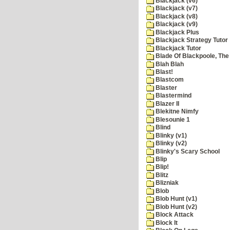
Blackjack (v6)
Blackjack (v7)
Blackjack (v8)
Blackjack (v9)
Blackjack Plus
Blackjack Strategy Tutor
Blackjack Tutor
Blade Of Blackpoole, The
Blah Blah
Blast!
Blastcom
Blaster
Blastermind
Blazer II
Blekitne Nimfy
Blesounie 1
Blind
Blinky (v1)
Blinky (v2)
Blinky's Scary School
Blip
Blip!
Blitz
Blizniak
Blob
Blob Hunt (v1)
Blob Hunt (v2)
Block Attack
Block It