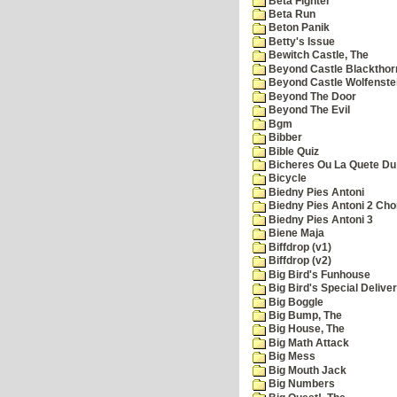
Beta Fighter
Beta Run
Beton Panik
Betty's Issue
Bewitch Castle, The
Beyond Castle Blackthor
Beyond Castle Wolfenste
Beyond The Door
Beyond The Evil
Bgm
Bibber
Bible Quiz
Bicheres Ou La Quete Du
Bicycle
Biedny Pies Antoni
Biedny Pies Antoni 2 Cho
Biedny Pies Antoni 3
Biene Maja
Biffdrop (v1)
Biffdrop (v2)
Big Bird's Funhouse
Big Bird's Special Delive
Big Boggle
Big Bump, The
Big House, The
Big Math Attack
Big Mess
Big Mouth Jack
Big Numbers