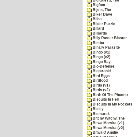
Big Quest!, The
Bigfoot
Bijets, The
Biker Dave
Bilbo
Bilder Puzzle
Billard
Billiards
Billy Raster Blaster
Bimbo
Binary Parasite
Bingo (v1)
Bingo (v2)
Bingo Bay
Bio-Defense
Bioptronid
Bird Eggs
Birdfood
Birds (v1)
Birds (v2)
Birth Of The Phoenix
Biscuits In Hell
Biscuits In My Pockets!
Bisley
Bismarck
Bitchy Witchy, The
Bitwa Morska (v1)
Bitwa Morska (v2)
Bitwa O Anglie