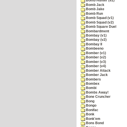
Bomb Hunter (v2)
Bomb Jack
Bomb Jake
Bomb Run
Bomb Squad (v1)
Bomb Squad (v2)
Bomb Square Duel
Bombardment
Bombay (v1)
Bombay (v2)
Bombay II
Bombeeno
Bomber (v1)
Bomber (v2)
Bomber (v3)
Bomber (v4)
Bomber Attack
Bomber Jack
Bombers
Bombex
Bombi
Bombs Away!
Bone Cruncher
Bong
Bongo
Bonifac
Bonk
Bonk'em
Bons Bond