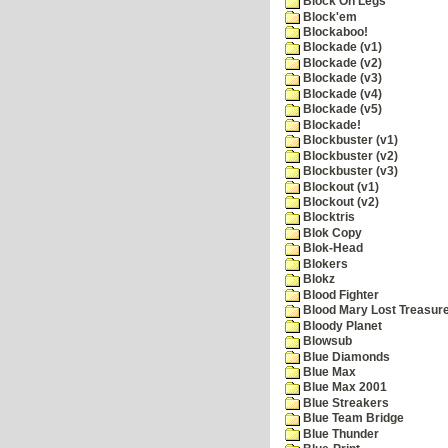
Block On Legs
Block'em
Blockaboo!
Blockade (v1)
Blockade (v2)
Blockade (v3)
Blockade (v4)
Blockade (v5)
Blockade!
Blockbuster (v1)
Blockbuster (v2)
Blockbuster (v3)
Blockout (v1)
Blockout (v2)
Blocktris
Blok Copy
Blok-Head
Blokers
Blokz
Blood Fighter
Blood Mary Lost Treasur
Bloody Planet
Blowsub
Blue Diamonds
Blue Max
Blue Max 2001
Blue Streakers
Blue Team Bridge
Blue Thunder