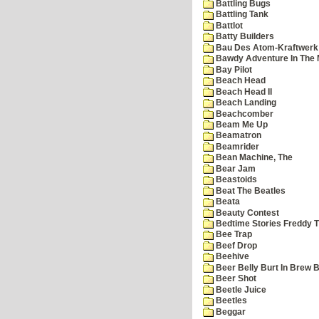
Battling Bugs
Battling Tank
Battlot
Batty Builders
Bau Des Atom-Kraftwerk
Bawdy Adventure In The 
Bay Pilot
Beach Head
Beach Head II
Beach Landing
Beachcomber
Beam Me Up
Beamatron
Beamrider
Bean Machine, The
Bear Jam
Beastoids
Beat The Beatles
Beata
Beauty Contest
Bedtime Stories Freddy Th
Bee Trap
Beef Drop
Beehive
Beer Belly Burt In Brew B
Beer Shot
Beetle Juice
Beetles
Beggar