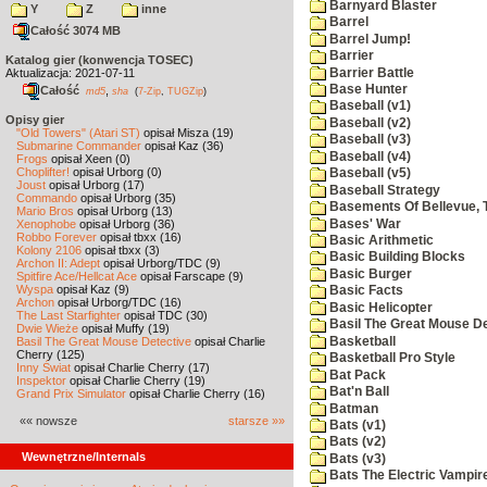
Barnyard Blaster
Y
Z
inne
Barrel
Całość 3074 MB
Barrel Jump!
Barrier
Katalog gier (konwencja TOSEC)
Barrier Battle
Aktualizacja: 2021-07-11
Base Hunter
Całość
,
md5
sha
(
7-Zip
,
TUGZip
)
Baseball (v1)
Opisy gier
Baseball (v2)
"Old Towers" (Atari ST)
opisał Misza (19)
Baseball (v3)
Submarine Commander
opisał Kaz (36)
Baseball (v4)
Frogs
opisał Xeen (0)
Choplifter!
opisał Urborg (0)
Baseball (v5)
Joust
opisał Urborg (17)
Baseball Strategy
Commando
opisał Urborg (35)
Basements Of Bellevue, 
Mario Bros
opisał Urborg (13)
Bases' War
Xenophobe
opisał Urborg (36)
Robbo Forever
opisał tbxx (16)
Basic Arithmetic
Kolony 2106
opisał tbxx (3)
Basic Building Blocks
Archon II: Adept
opisał Urborg/TDC (9)
Basic Burger
Spitfire Ace/Hellcat Ace
opisał Farscape (9)
Wyspa
opisał Kaz (9)
Basic Facts
Archon
opisał Urborg/TDC (16)
Basic Helicopter
The Last Starfighter
opisał TDC (30)
Basil The Great Mouse De
Dwie Wieże
opisał Muffy (19)
Basketball
Basil The Great Mouse Detective
opisał Charlie
Cherry (125)
Basketball Pro Style
Inny Świat
opisał Charlie Cherry (17)
Bat Pack
Inspektor
opisał Charlie Cherry (19)
Bat'n Ball
Grand Prix Simulator
opisał Charlie Cherry (16)
Batman
«« nowsze
starsze »»
Bats (v1)
Bats (v2)
Wewnętrzne/Internals
Bats (v3)
Bats The Electric Vampi