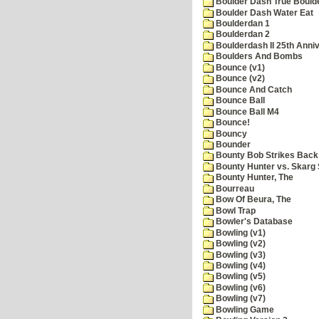
Boulder Dash True Bould
Boulder Dash Water Eat
Boulderdan 1
Boulderdan 2
Boulderdash II 25th Anni
Boulders And Bombs
Bounce (v1)
Bounce (v2)
Bounce And Catch
Bounce Ball
Bounce Ball M4
Bounce!
Bouncy
Bounder
Bounty Bob Strikes Back
Bounty Hunter vs. Skarg S
Bounty Hunter, The
Bourreau
Bow Of Beura, The
Bowl Trap
Bowler's Database
Bowling (v1)
Bowling (v2)
Bowling (v3)
Bowling (v4)
Bowling (v5)
Bowling (v6)
Bowling (v7)
Bowling Game