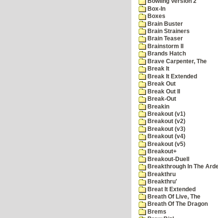
Bowling Version 2
Box-In
Boxes
Brain Buster
Brain Strainers
Brain Teaser
Brainstorm II
Brands Hatch
Brave Carpenter, The
Break It
Break It Extended
Break Out
Break Out II
Break-Out
Breakin
Breakout (v1)
Breakout (v2)
Breakout (v3)
Breakout (v4)
Breakout (v5)
Breakout+
Breakout-Duell
Breakthrough In The Ard
Breakthru
Breakthru'
Breat It Extended
Breath Of Live, The
Breath Of The Dragon
Brems