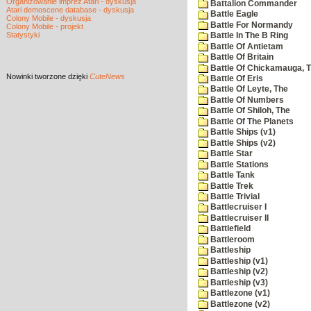
Organizowanie imprez Atari - dyskusja
Battalion Commander
Atari demoscene database - dyskusja
Battle Eagle
Colony Mobile - dyskusja
Battle For Normandy
Colony Mobile - projekt
Statystyki
Battle In The B Ring
Battle Of Antietam
Battle Of Britain
Battle Of Chickamauga, 
Nowinki
tworzone dzięki
CuteNews
Battle Of Eris
Battle Of Leyte, The
Battle Of Numbers
Battle Of Shiloh, The
Battle Of The Planets
Battle Ships (v1)
Battle Ships (v2)
Battle Star
Battle Stations
Battle Tank
Battle Trek
Battle Trivial
Battlecruiser I
Battlecruiser II
Battlefield
Battleroom
Battleship
Battleship (v1)
Battleship (v2)
Battleship (v3)
Battlezone (v1)
Battlezone (v2)