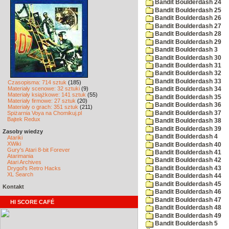
Bandit Boulderdash 24
Bandit Boulderdash 25
Bandit Boulderdash 26
Bandit Boulderdash 27
Bandit Boulderdash 28
Bandit Boulderdash 29
Bandit Boulderdash 3
Bandit Boulderdash 30
Bandit Boulderdash 31
Bandit Boulderdash 32
Bandit Boulderdash 33
Czasopisma: 714 sztuk
(185)
Materiały scenowe: 32 sztuki
(9)
Bandit Boulderdash 34
Materiały książkowe: 141 sztuk
(55)
Bandit Boulderdash 35
Materiały firmowe: 27 sztuk
(20)
Bandit Boulderdash 36
Materiały o grach: 351 sztuk
(211)
Bandit Boulderdash 37
Spiżarnia Voya na Chomikuj.pl
Bajtek Redux
Bandit Boulderdash 38
Bandit Boulderdash 39
Zasoby wiedzy
Bandit Boulderdash 4
Atariki
XWiki
Bandit Boulderdash 40
Gury's Atari 8-bit Forever
Bandit Boulderdash 41
Atarimania
Bandit Boulderdash 42
Atari Archives
Bandit Boulderdash 43
Drygol's Retro Hacks
XL Search
Bandit Boulderdash 44
Bandit Boulderdash 45
Kontakt
Bandit Boulderdash 46
Bandit Boulderdash 47
HI SCORE CAFÉ
Bandit Boulderdash 48
Bandit Boulderdash 49
Bandit Boulderdash 5