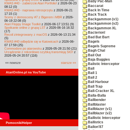
Baby Pac-Man
KWAS #40 - zabierzcie Atari Portfolio!
z 2026-06-23
Baccarat
08:12 (0)
KWAS #40 - naprawa retrosprzętu
z 2026-06-21
Back In Time
17:15 (1)
Back Track
Sceny z demosceny #7 z Bigerem i MBR
z 2026-
Backgammon (v1)
06-19 22:08 (0)
Backgammon (v2)
Atari Floppy Image Toolkit
z 2026-06-17 13:51 (9)
Spotkanie online z grupą LST
z 2026-06-16 16:32
Backgammon XL
(17)
Bacterion!
Recoil zintegrowany z macOS
z 2026-06-13 21:34
Bad Bat Bart
(5)
KWAS #40 odbędzie się w Katowicach
z 2026-06-
Bagels
07 17:59 (25)
Bagels Supreme
Commodore po atarowsku
z 2026-05-28 21:50 (21)
Bagh Chal
Urządzenie z rekordowo szybką transmisją SIO!
z
Bail Out
2026-05-24 20:57 (116)
Baja Buggies
«« nowsze
starsze »»
Balistic Interceptor
Ball
AtariOnline.pl na YouTube
Ball 1
Ball 2
Ball Harbour
Ball Trap
Ball-Cracker XL
Balla-Balla
Ballbender
Ballblaster
Ballblazer (v1)
Ballblazer (v2)
Ballistic Interceptor
Ballistics
Pomocnik/Helper
Ballon'87