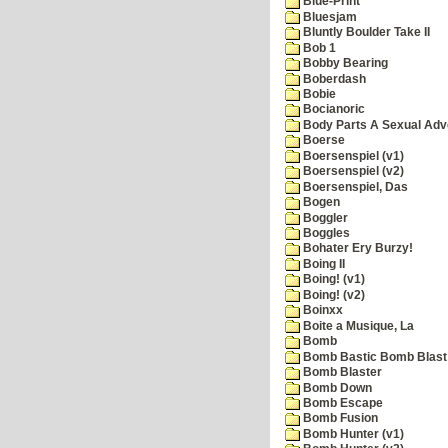
Blue-Print
Bluesjam
Bluntly Boulder Take II
Bob 1
Bobby Bearing
Boberdash
Bobie
Bocianoric
Body Parts A Sexual Adv
Boerse
Boersenspiel (v1)
Boersenspiel (v2)
Boersenspiel, Das
Bogen
Boggler
Boggles
Bohater Ery Burzy!
Boing II
Boing! (v1)
Boing! (v2)
Boinxx
Boite a Musique, La
Bomb
Bomb Bastic Bomb Blast 
Bomb Blaster
Bomb Down
Bomb Escape
Bomb Fusion
Bomb Hunter (v1)