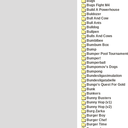
Bugs
Bugs Fight M4
Build A Powerhouse
Buldozer
Bull And Cow
Bull Ants
Bulldog
Bullpen
Bulls And Cows
Bumblbee
Bumbum Box
Bump
Bumper Pool Tournament
Bumper!
Bumperball
Bumpomov's Dogs
Bumpong
Bundesligasimulation
Bundesligatabelle
Bungo's Quest For Gold
Bunk
Bunkers
Bunny Busters
Bunny Hop (v1)
Bunny Hop (v2)
Burg Zarka
Burger Boy
Burger Chef
Burger Time