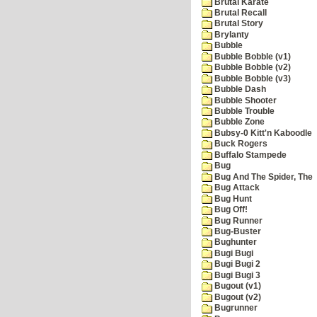
Brutal Karate
Brutal Recall
Brutal Story
Brylanty
Bubble
Bubble Bobble (v1)
Bubble Bobble (v2)
Bubble Bobble (v3)
Bubble Dash
Bubble Shooter
Bubble Trouble
Bubble Zone
Bubsy-0 Kitt'n Kaboodle
Buck Rogers
Buffalo Stampede
Bug
Bug And The Spider, The
Bug Attack
Bug Hunt
Bug Off!
Bug Runner
Bug-Buster
Bughunter
Bugi Bugi
Bugi Bugi 2
Bugi Bugi 3
Bugout (v1)
Bugout (v2)
Bugrunner