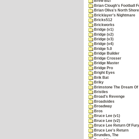
Brew Biz!
Brian Clough's Football F
Brian Oliva's North Shore
Bricklayer's Nightmare
Bricks512
Brickworks
Bridge (v1)
Bridge (v2)
Bridge (v3)
Bridge (v4)
Bridge 5.0
Bridge Builder
Bridge Crosser
Bridge Master
Bridge Pro
Bright Eyes
Brik Bat
Briky
Brimstone The Dream Of
Bristles
Broad's Revenge
Broadsides
Broadway
Bros
Bruce Lee (v1)
Bruce Lee (v2)
Bruce Lee Return Of Fur
Bruce Lee's Return
Brundles, The