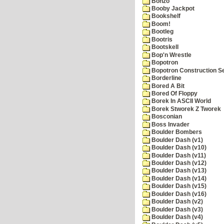
Bonzo
Booby Jackpot
Bookshelf
Boom!
Bootleg
Bootris
Bootskell
Bop'n Wrestle
Bopotron
Bopotron Construction S
Borderline
Bored A Bit
Bored Of Floppy
Borek In ASCII World
Borek Stworek Z Tworek
Bosconian
Boss Invader
Boulder Bombers
Boulder Dash (v1)
Boulder Dash (v10)
Boulder Dash (v11)
Boulder Dash (v12)
Boulder Dash (v13)
Boulder Dash (v14)
Boulder Dash (v15)
Boulder Dash (v16)
Boulder Dash (v2)
Boulder Dash (v3)
Boulder Dash (v4)