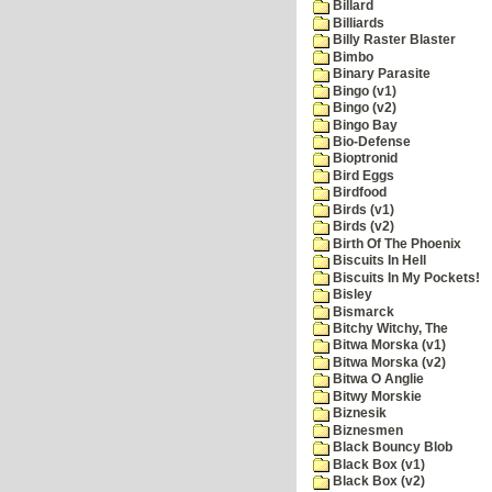
Billard
Billiards
Billy Raster Blaster
Bimbo
Binary Parasite
Bingo (v1)
Bingo (v2)
Bingo Bay
Bio-Defense
Bioptronid
Bird Eggs
Birdfood
Birds (v1)
Birds (v2)
Birth Of The Phoenix
Biscuits In Hell
Biscuits In My Pockets!
Bisley
Bismarck
Bitchy Witchy, The
Bitwa Morska (v1)
Bitwa Morska (v2)
Bitwa O Anglie
Bitwy Morskie
Biznesik
Biznesmen
Black Bouncy Blob
Black Box (v1)
Black Box (v2)