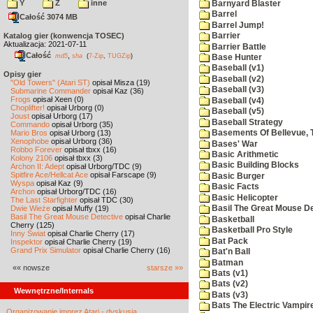
Y
Z
inne
Barnyard Blaster
Barrel
Całość 3074 MB
Barrel Jump!
Katalog gier (konwencja TOSEC)
Barrier
Aktualizacja: 2021-07-11
Barrier Battle
Całość
,
md5
sha
(
7-Zip
,
TUGZip
)
Base Hunter
Baseball (v1)
Opisy gier
Baseball (v2)
"Old Towers" (Atari ST)
opisał Misza (19)
Baseball (v3)
Submarine Commander
opisał Kaz (36)
Frogs
opisał Xeen (0)
Baseball (v4)
Choplifter!
opisał Urborg (0)
Baseball (v5)
Joust
opisał Urborg (17)
Baseball Strategy
Commando
opisał Urborg (35)
Mario Bros
opisał Urborg (13)
Basements Of Bellevue, 
Xenophobe
opisał Urborg (36)
Bases' War
Robbo Forever
opisał tbxx (16)
Basic Arithmetic
Kolony 2106
opisał tbxx (3)
Basic Building Blocks
Archon II: Adept
opisał Urborg/TDC (9)
Spitfire Ace/Hellcat Ace
opisał Farscape (9)
Basic Burger
Wyspa
opisał Kaz (9)
Basic Facts
Archon
opisał Urborg/TDC (16)
Basic Helicopter
The Last Starfighter
opisał TDC (30)
Dwie Wieże
opisał Muffy (19)
Basil The Great Mouse De
Basil The Great Mouse Detective
opisał Charlie
Basketball
Cherry (125)
Basketball Pro Style
Inny Świat
opisał Charlie Cherry (17)
Bat Pack
Inspektor
opisał Charlie Cherry (19)
Grand Prix Simulator
opisał Charlie Cherry (16)
Bat'n Ball
Batman
«« nowsze
starsze »»
Bats (v1)
Bats (v2)
Wewnętrzne/Internals
Bats (v3)
Bats The Electric Vampi
Organizowanie imprez Atari - dyskusja