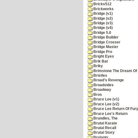
Bricks512
Brickworks
Bridge (v1)
Bridge (v2)
Bridge (v3)
Bridge (v4)
Bridge 5.0
Bridge Builder
Bridge Crosser
Bridge Master
Bridge Pro
Bright Eyes
Brik Bat
Briky
Brimstone The Dream Of
Bristles
Broad's Revenge
Broadsides
Broadway
Bros
Bruce Lee (v1)
Bruce Lee (v2)
Bruce Lee Return Of Fur
Bruce Lee's Return
Brundles, The
Brutal Karate
Brutal Recall
Brutal Story
Brylanty