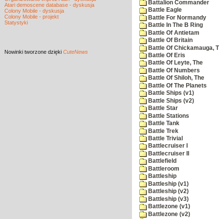
Battalion Commander
Atari demoscene database - dyskusja
Battle Eagle
Colony Mobile - dyskusja
Colony Mobile - projekt
Battle For Normandy
Statystyki
Battle In The B Ring
Battle Of Antietam
Battle Of Britain
Battle Of Chickamauga, 
Nowinki
tworzone dzięki
CuteNews
Battle Of Eris
Battle Of Leyte, The
Battle Of Numbers
Battle Of Shiloh, The
Battle Of The Planets
Battle Ships (v1)
Battle Ships (v2)
Battle Star
Battle Stations
Battle Tank
Battle Trek
Battle Trivial
Battlecruiser I
Battlecruiser II
Battlefield
Battleroom
Battleship
Battleship (v1)
Battleship (v2)
Battleship (v3)
Battlezone (v1)
Battlezone (v2)