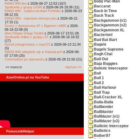
Baby Pac-Man
KWAS #40 live
z 2026-06-27 12:53 (167)
Baccarat
Spotkanie z grupą USSR
z 2026-06-26 19:36 (11)
KWAS #40 - zabierzcie Atari Portfolio!
z 2026-06-23
Back In Time
08:12 (0)
Back Track
KWAS #40 - naprawa retrosprzętu
z 2026-06-21
Backgammon (v1)
17:15 (1)
Backgammon (v2)
Sceny z demosceny #7 z Bigerem i MBR
z 2026-
06-19 22:08 (0)
Backgammon XL
Atari Floppy Image Toolkit
z 2026-06-17 13:51 (9)
Bacterion!
Spotkanie online z grupą LST
z 2026-06-16 16:32
Bad Bat Bart
(17)
Recoil zintegrowany z macOS
z 2026-06-13 21:34
Bagels
(5)
Bagels Supreme
KWAS #40 odbędzie się w Katowicach
z 2026-06-
Bagh Chal
07 17:59 (25)
Bail Out
Commodore po atarowsku
z 2026-05-28 21:50 (21)
Baja Buggies
«« nowsze
starsze »»
Balistic Interceptor
Ball
AtariOnline.pl na YouTube
Ball 1
Ball 2
Ball Harbour
Ball Trap
Ball-Cracker XL
Balla-Balla
Ballbender
Ballblaster
Ballblazer (v1)
Ballblazer (v2)
Ballistic Interceptor
Ballistics
Pomocnik/Helper
Ballon'87