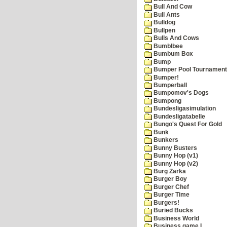
Bull And Cow
Bull Ants
Bulldog
Bullpen
Bulls And Cows
Bumblbee
Bumbum Box
Bump
Bumper Pool Tournament
Bumper!
Bumperball
Bumpomov's Dogs
Bumpong
Bundesligasimulation
Bundesligatabelle
Bungo's Quest For Gold
Bunk
Bunkers
Bunny Busters
Bunny Hop (v1)
Bunny Hop (v2)
Burg Zarka
Burger Boy
Burger Chef
Burger Time
Burgers!
Buried Bucks
Business World
Business game I