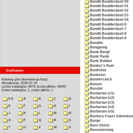
Bandit Boulderdash 50
Bandit Boulderdash 51
Bandit Boulderdash 52
Bandit Boulderdash 53
Bandit Boulderdash 54
Bandit Boulderdash 6
Bandit Boulderdash 7
Bandit Boulderdash 8
Bandit Boulderdash 9
Bandits
Bangpong
Bank Bang!
Bank Panik
Bank Robber
Banker's Run!
Bankshot
Gry/Games
Bankster
Katalog gier (konwencja Kaz)
Bannercatch
Aktualizacja: 2026-07-19
Banzai
Liczba katalogów: 8878, liczba plików: 40040
Barahir
Zmian katalogów: 1, zmian plików: 1
Barbarian (v1)
Barbarian (v2)
0-9
A
B
C
D
Barbarian (v3)
E
F
G
H
I
Barbarian (v4)
Barbarian (v5)
J
K
L
M
N
Barbary Coast Adventur
O
P
Q
R
S
Barge
Barn Storm
T
U
V
W
X
Barnstorming