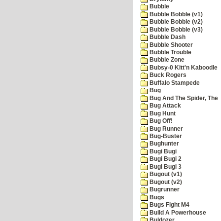
Bubble
Bubble Bobble (v1)
Bubble Bobble (v2)
Bubble Bobble (v3)
Bubble Dash
Bubble Shooter
Bubble Trouble
Bubble Zone
Bubsy-0 Kitt'n Kaboodle
Buck Rogers
Buffalo Stampede
Bug
Bug And The Spider, The
Bug Attack
Bug Hunt
Bug Off!
Bug Runner
Bug-Buster
Bughunter
Bugi Bugi
Bugi Bugi 2
Bugi Bugi 3
Bugout (v1)
Bugout (v2)
Bugrunner
Bugs
Bugs Fight M4
Build A Powerhouse
Buldozer