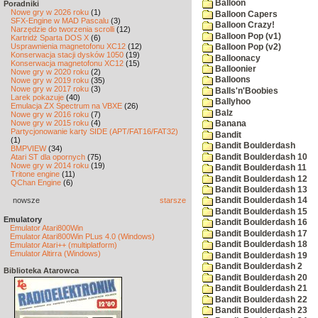
Balloon
Poradniki
Nowe gry w 2026 roku
(1)
Balloon Capers
SFX-Engine w MAD Pascalu
(3)
Balloon Crazy!
Narzędzie do tworzenia scrolli
(12)
Balloon Pop (v1)
Kartridż Sparta DOS X
(6)
Usprawnienia magnetofonu XC12
(12)
Balloon Pop (v2)
Konserwacja stacji dysków 1050
(19)
Balloonacy
Konserwacja magnetofonu XC12
(15)
Balloonier
Nowe gry w 2020 roku
(2)
Balloons
Nowe gry w 2019 roku
(35)
Nowe gry w 2017 roku
(3)
Balls'n'Boobies
Larek pokazuje
(40)
Ballyhoo
Emulacja ZX Spectrum na VBXE
(26)
Balz
Nowe gry w 2016 roku
(7)
Nowe gry w 2015 roku
(4)
Banana
Partycjonowanie karty SIDE (APT/FAT16/FAT32)
Bandit
(1)
Bandit Boulderdash
BMPVIEW
(34)
Bandit Boulderdash 10
Atari ST dla opornych
(75)
Nowe gry w 2014 roku
(19)
Bandit Boulderdash 11
Tritone engine
(11)
Bandit Boulderdash 12
QChan Engine
(6)
Bandit Boulderdash 13
nowsze
starsze
Bandit Boulderdash 14
Bandit Boulderdash 15
Emulatory
Bandit Boulderdash 16
Emulator Atari800Win
Bandit Boulderdash 17
Emulator Atari800Win PLus 4.0 (Windows)
Bandit Boulderdash 18
Emulator Atari++ (multiplatform)
Emulator Altirra (Windows)
Bandit Boulderdash 19
Bandit Boulderdash 2
Biblioteka Atarowca
Bandit Boulderdash 20
Bandit Boulderdash 21
Bandit Boulderdash 22
Bandit Boulderdash 23