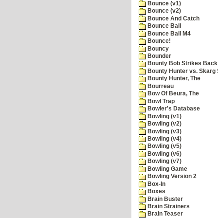
Bounce (v1)
Bounce (v2)
Bounce And Catch
Bounce Ball
Bounce Ball M4
Bounce!
Bouncy
Bounder
Bounty Bob Strikes Back
Bounty Hunter vs. Skarg S
Bounty Hunter, The
Bourreau
Bow Of Beura, The
Bowl Trap
Bowler's Database
Bowling (v1)
Bowling (v2)
Bowling (v3)
Bowling (v4)
Bowling (v5)
Bowling (v6)
Bowling (v7)
Bowling Game
Bowling Version 2
Box-In
Boxes
Brain Buster
Brain Strainers
Brain Teaser