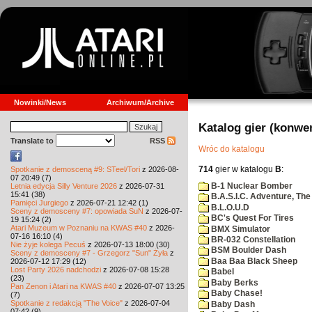
Nowinki/News
Archiwum/Archive
Katalog gier (konwe
Translate to
RSS
Wróc do katalogu
714
gier w katalogu
B
:
Spotkanie z demosceną #9: STeel/Tori
z 2026-08-
07 20:49 (7)
B-1 Nuclear Bomber
Letnia edycja Silly Venture 2026
z 2026-07-31
15:41 (38)
B.A.S.I.C. Adventure, The
Pamięci Jurgiego
z 2026-07-21 12:42 (1)
B.L.O.U.D
Sceny z demosceny #7: opowiada SuN
z 2026-07-
BC's Quest For Tires
19 15:24 (2)
Atari Muzeum w Poznaniu na KWAS #40
z 2026-
BMX Simulator
07-16 16:10 (4)
BR-032 Constellation
Nie żyje kolega Pecuś
z 2026-07-13 18:00 (30)
BSM Boulder Dash
Sceny z demosceny #7 - Grzegorz "Sun" Żyła
z
Baa Baa Black Sheep
2026-07-12 17:29 (12)
Lost Party 2026 nadchodzi
z 2026-07-08 15:28
Babel
(23)
Baby Berks
Pan Zenon i Atari na KWAS #40
z 2026-07-07 13:25
Baby Chase!
(7)
Spotkanie z redakcją "The Voice"
z 2026-07-04
Baby Dash
07:42 (9)