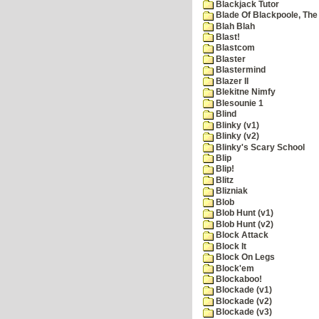
Blackjack Tutor
Blade Of Blackpoole, The
Blah Blah
Blast!
Blastcom
Blaster
Blastermind
Blazer II
Blekitne Nimfy
Blesounie 1
Blind
Blinky (v1)
Blinky (v2)
Blinky's Scary School
Blip
Blip!
Blitz
Blizniak
Blob
Blob Hunt (v1)
Blob Hunt (v2)
Block Attack
Block It
Block On Legs
Block'em
Blockaboo!
Blockade (v1)
Blockade (v2)
Blockade (v3)