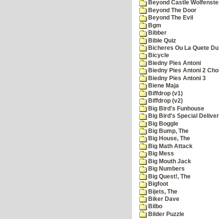
Beyond Castle Wolfenste
Beyond The Door
Beyond The Evil
Bgm
Bibber
Bible Quiz
Bicheres Ou La Quete Du
Bicycle
Biedny Pies Antoni
Biedny Pies Antoni 2 Cho
Biedny Pies Antoni 3
Biene Maja
Biffdrop (v1)
Biffdrop (v2)
Big Bird's Funhouse
Big Bird's Special Delive
Big Boggle
Big Bump, The
Big House, The
Big Math Attack
Big Mess
Big Mouth Jack
Big Numbers
Big Quest!, The
Bigfoot
Bijets, The
Biker Dave
Bilbo
Bilder Puzzle