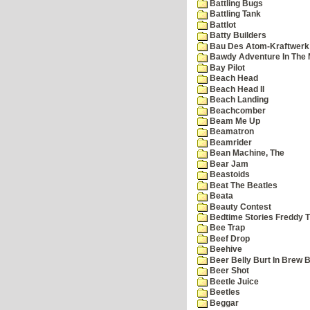
Battling Bugs
Battling Tank
Battlot
Batty Builders
Bau Des Atom-Kraftwerk
Bawdy Adventure In The 
Bay Pilot
Beach Head
Beach Head II
Beach Landing
Beachcomber
Beam Me Up
Beamatron
Beamrider
Bean Machine, The
Bear Jam
Beastoids
Beat The Beatles
Beata
Beauty Contest
Bedtime Stories Freddy Th
Bee Trap
Beef Drop
Beehive
Beer Belly Burt In Brew B
Beer Shot
Beetle Juice
Beetles
Beggar