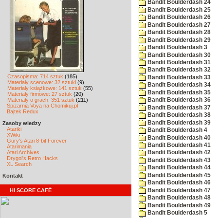
Bandit Boulderdash 24
Bandit Boulderdash 25
Bandit Boulderdash 26
Bandit Boulderdash 27
Bandit Boulderdash 28
Bandit Boulderdash 29
Bandit Boulderdash 3
Bandit Boulderdash 30
Bandit Boulderdash 31
Bandit Boulderdash 32
Czasopisma: 714 sztuk
(185)
Bandit Boulderdash 33
Materiały scenowe: 32 sztuki
(9)
Bandit Boulderdash 34
Materiały książkowe: 141 sztuk
(55)
Bandit Boulderdash 35
Materiały firmowe: 27 sztuk
(20)
Materiały o grach: 351 sztuk
(211)
Bandit Boulderdash 36
Spiżarnia Voya na Chomikuj.pl
Bandit Boulderdash 37
Bajtek Redux
Bandit Boulderdash 38
Bandit Boulderdash 39
Zasoby wiedzy
Atariki
Bandit Boulderdash 4
XWiki
Bandit Boulderdash 40
Gury's Atari 8-bit Forever
Bandit Boulderdash 41
Atarimania
Atari Archives
Bandit Boulderdash 42
Drygol's Retro Hacks
Bandit Boulderdash 43
XL Search
Bandit Boulderdash 44
Bandit Boulderdash 45
Kontakt
Bandit Boulderdash 46
Bandit Boulderdash 47
HI SCORE CAFÉ
Bandit Boulderdash 48
Bandit Boulderdash 49
Bandit Boulderdash 5