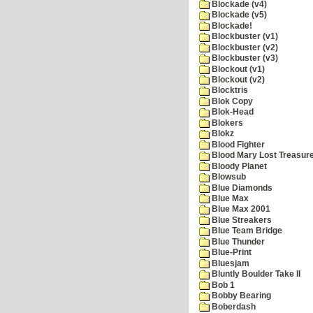
Blockade (v4)
Blockade (v5)
Blockade!
Blockbuster (v1)
Blockbuster (v2)
Blockbuster (v3)
Blockout (v1)
Blockout (v2)
Blocktris
Blok Copy
Blok-Head
Blokers
Blokz
Blood Fighter
Blood Mary Lost Treasur
Bloody Planet
Blowsub
Blue Diamonds
Blue Max
Blue Max 2001
Blue Streakers
Blue Team Bridge
Blue Thunder
Blue-Print
Bluesjam
Bluntly Boulder Take II
Bob 1
Bobby Bearing
Boberdash