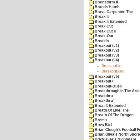
Brainstorm II
Brands Hatch
Brave Carpenter, The
Break It
Break It Extended
Break Out
Break Out II
Break-Out
Breakin
Breakout (v1)
Breakout (v2)
Breakout (v3)
Breakout (v4)
Breakout.txt
Breakout.xex
Breakout (v5)
Breakout+
Breakout-Duell
Breakthrough In The Ard
Breakthru
Breakthru'
Breat It Extended
Breath Of Live, The
Breath Of The Dragon
Brems
Brew Biz!
Brian Clough's Football F
Brian Oliva's North Shore
Bricklayer's Nightmare