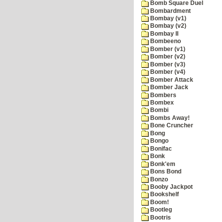
Bomb Square Duel
Bombardment
Bombay (v1)
Bombay (v2)
Bombay II
Bombeeno
Bomber (v1)
Bomber (v2)
Bomber (v3)
Bomber (v4)
Bomber Attack
Bomber Jack
Bombers
Bombex
Bombi
Bombs Away!
Bone Cruncher
Bong
Bongo
Bonifac
Bonk
Bonk'em
Bons Bond
Bonzo
Booby Jackpot
Bookshelf
Boom!
Bootleg
Bootris