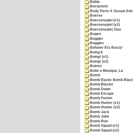
Bobie
Bocianoric
Body Parts A Sexual Adv
Boerse
Boersenspiel (v1)
Boersenspiel (v2)
Boersenspiel, Das
Bogen
Boggler
Boggles
Bohater Ery Burzy!
Boing II
Boing! (v1)
Boing! (v2)
Boinxx
Boite a Musique, La
Bomb
Bomb Bastic Bomb Blast 
Bomb Blaster
Bomb Down
Bomb Escape
Bomb Fusion
Bomb Hunter (v1)
Bomb Hunter (v2)
Bomb Jack
Bomb Jake
Bomb Run
Bomb Squad (v1)
Bomb Squad (v2)