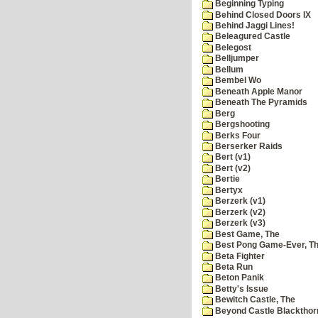
Beginning Typing
Behind Closed Doors IX
Behind Jaggi Lines!
Beleagured Castle
Belegost
Belljumper
Bellum
Bembel Wo
Beneath Apple Manor
Beneath The Pyramids
Berg
Bergshooting
Berks Four
Berserker Raids
Bert (v1)
Bert (v2)
Bertie
Bertyx
Berzerk (v1)
Berzerk (v2)
Berzerk (v3)
Best Game, The
Best Pong Game-Ever, T
Beta Fighter
Beta Run
Beton Panik
Betty's Issue
Bewitch Castle, The
Beyond Castle Blackthor