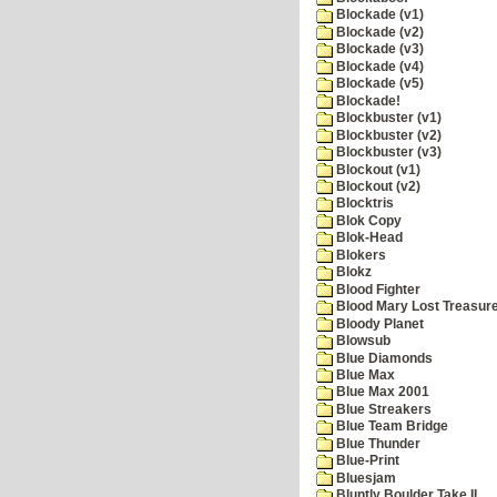
Blockade (v1)
Blockade (v2)
Blockade (v3)
Blockade (v4)
Blockade (v5)
Blockade!
Blockbuster (v1)
Blockbuster (v2)
Blockbuster (v3)
Blockout (v1)
Blockout (v2)
Blocktris
Blok Copy
Blok-Head
Blokers
Blokz
Blood Fighter
Blood Mary Lost Treasur
Bloody Planet
Blowsub
Blue Diamonds
Blue Max
Blue Max 2001
Blue Streakers
Blue Team Bridge
Blue Thunder
Blue-Print
Bluesjam
Bluntly Boulder Take II