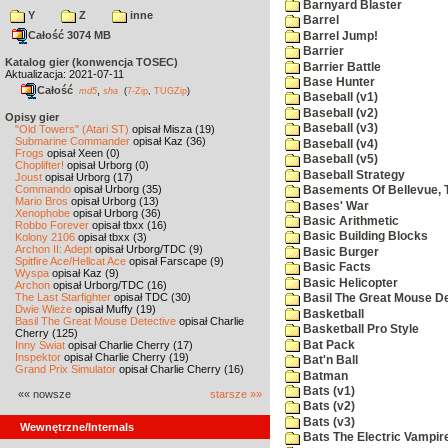
Barnyard Blaster
Y
Z
inne
Barrel
Całość 3074 MB
Barrel Jump!
Barrier
Katalog gier (konwencja TOSEC)
Barrier Battle
Aktualizacja: 2021-07-11
Base Hunter
Całość
,
md5
sha
(
7-Zip
,
TUGZip
)
Baseball (v1)
Baseball (v2)
Opisy gier
Baseball (v3)
"Old Towers" (Atari ST)
opisał Misza (19)
Submarine Commander
opisał Kaz (36)
Baseball (v4)
Frogs
opisał Xeen (0)
Baseball (v5)
Choplifter!
opisał Urborg (0)
Baseball Strategy
Joust
opisał Urborg (17)
Commando
opisał Urborg (35)
Basements Of Bellevue, 
Mario Bros
opisał Urborg (13)
Bases' War
Xenophobe
opisał Urborg (36)
Basic Arithmetic
Robbo Forever
opisał tbxx (16)
Basic Building Blocks
Kolony 2106
opisał tbxx (3)
Archon II: Adept
opisał Urborg/TDC (9)
Basic Burger
Spitfire Ace/Hellcat Ace
opisał Farscape (9)
Basic Facts
Wyspa
opisał Kaz (9)
Basic Helicopter
Archon
opisał Urborg/TDC (16)
The Last Starfighter
opisał TDC (30)
Basil The Great Mouse De
Dwie Wieże
opisał Muffy (19)
Basketball
Basil The Great Mouse Detective
opisał Charlie
Basketball Pro Style
Cherry (125)
Bat Pack
Inny Świat
opisał Charlie Cherry (17)
Inspektor
opisał Charlie Cherry (19)
Bat'n Ball
Grand Prix Simulator
opisał Charlie Cherry (16)
Batman
Bats (v1)
«« nowsze
starsze »»
Bats (v2)
Bats (v3)
Wewnętrzne/Internals
Bats The Electric Vampi