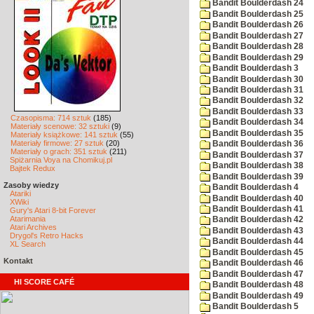
Bandit Boulderdash 24
Bandit Boulderdash 25
Bandit Boulderdash 26
Bandit Boulderdash 27
Bandit Boulderdash 28
Bandit Boulderdash 29
Bandit Boulderdash 3
Bandit Boulderdash 30
Bandit Boulderdash 31
Bandit Boulderdash 32
Bandit Boulderdash 33
Czasopisma: 714 sztuk
(185)
Bandit Boulderdash 34
Materiały scenowe: 32 sztuki
(9)
Bandit Boulderdash 35
Materiały książkowe: 141 sztuk
(55)
Materiały firmowe: 27 sztuk
(20)
Bandit Boulderdash 36
Materiały o grach: 351 sztuk
(211)
Bandit Boulderdash 37
Spiżarnia Voya na Chomikuj.pl
Bandit Boulderdash 38
Bajtek Redux
Bandit Boulderdash 39
Zasoby wiedzy
Bandit Boulderdash 4
Atariki
Bandit Boulderdash 40
XWiki
Bandit Boulderdash 41
Gury's Atari 8-bit Forever
Atarimania
Bandit Boulderdash 42
Atari Archives
Bandit Boulderdash 43
Drygol's Retro Hacks
Bandit Boulderdash 44
XL Search
Bandit Boulderdash 45
Kontakt
Bandit Boulderdash 46
Bandit Boulderdash 47
HI SCORE CAFÉ
Bandit Boulderdash 48
Bandit Boulderdash 49
Bandit Boulderdash 5