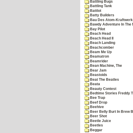
Battling Bugs
Battling Tank
Battlot
Batty Builders
Bau Des Atom-Kraftwerk
Bawdy Adventure In The 
Bay Pilot
Beach Head
Beach Head II
Beach Landing
Beachcomber
Beam Me Up
Beamatron
Beamrider
Bean Machine, The
Bear Jam
Beastoids
Beat The Beatles
Beata
Beauty Contest
Bedtime Stories Freddy Th
Bee Trap
Beef Drop
Beehive
Beer Belly Burt In Brew B
Beer Shot
Beetle Juice
Beetles
Beggar