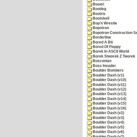
Boom!
Bootleg
Bootris
Bootskell
Bop'n Wrestle
Bopotron
Bopotron Construction S
Borderline
Bored A Bit
Bored Of Floppy
Borek In ASCII World
Borek Stworek Z Tworek
Bosconian
Boss Invader
Boulder Bombers
Boulder Dash (v1)
Boulder Dash (v10)
Boulder Dash (v11)
Boulder Dash (v12)
Boulder Dash (v13)
Boulder Dash (v14)
Boulder Dash (v15)
Boulder Dash (v16)
Boulder Dash (v2)
Boulder Dash (v3)
Boulder Dash (v4)
Boulder Dash (v5)
Boulder Dash (v6)
Boulder Dash (v7)