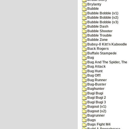
Brylanty
Bubble
Bubble Bobble (v1)
Bubble Bobble (v2)
Bubble Bobble (v3)
Bubble Dash
Bubble Shooter
Bubble Trouble
Bubble Zone
Bubsy-0 Kitt'n Kaboodle
Buck Rogers
Buffalo Stampede
Bug
Bug And The Spider, The
Bug Attack
Bug Hunt
Bug Off!
Bug Runner
Bug-Buster
Bughunter
Bugi Bugi
Bugi Bugi 2
Bugi Bugi 3
Bugout (v1)
Bugout (v2)
Bugrunner
Bugs
Bugs Fight M4
Build A Powerhouse