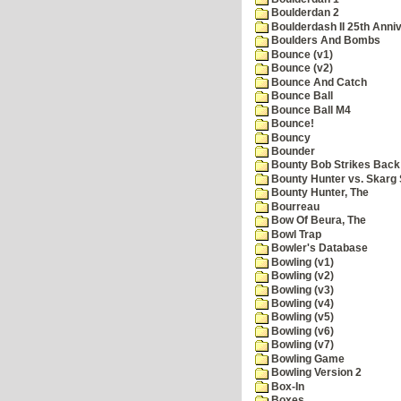
Boulderdan 2
Boulderdash II 25th Anni
Boulders And Bombs
Bounce (v1)
Bounce (v2)
Bounce And Catch
Bounce Ball
Bounce Ball M4
Bounce!
Bouncy
Bounder
Bounty Bob Strikes Back
Bounty Hunter vs. Skarg S
Bounty Hunter, The
Bourreau
Bow Of Beura, The
Bowl Trap
Bowler's Database
Bowling (v1)
Bowling (v2)
Bowling (v3)
Bowling (v4)
Bowling (v5)
Bowling (v6)
Bowling (v7)
Bowling Game
Bowling Version 2
Box-In
Boxes