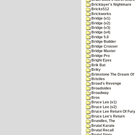
Bricklayer's Nightmare
Bricks512
Brickworks
Bridge (v1)
Bridge (v2)
Bridge (v3)
Bridge (v4)
Bridge 5.0
Bridge Builder
Bridge Crosser
Bridge Master
Bridge Pro
Bright Eyes
Brik Bat
Briky
Brimstone The Dream Of
Bristles
Broad's Revenge
Broadsides
Broadway
Bros
Bruce Lee (v1)
Bruce Lee (v2)
Bruce Lee Return Of Fur
Bruce Lee's Return
Brundles, The
Brutal Karate
Brutal Recall
Brutal Story