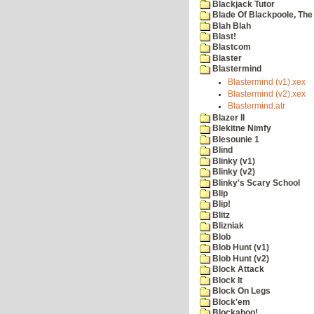
Blackjack Tutor
Blade Of Blackpoole, The
Blah Blah
Blast!
Blastcom
Blaster
Blastermind
Blastermind (v1).xex
Blastermind (v2).xex
Blastermind.atr
Blazer II
Blekitne Nimfy
Blesounie 1
Blind
Blinky (v1)
Blinky (v2)
Blinky's Scary School
Blip
Blip!
Blitz
Blizniak
Blob
Blob Hunt (v1)
Blob Hunt (v2)
Block Attack
Block It
Block On Legs
Block'em
Blockaboo!