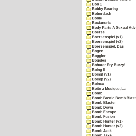
Bob 1
Bobby Bearing
Boberdash
Bobie
Bocianoric
Body Parts A Sexual Adv
Boerse
Boersenspiel (v1)
Boersenspiel (v2)
Boersenspiel, Das
Bogen
Boggler
Boggles
Bohater Ery Burzy!
Boing II
Boing! (v1)
Boing! (v2)
Boinxx
Boite a Musique, La
Bomb
Bomb Bastic Bomb Blast 
Bomb Blaster
Bomb Down
Bomb Escape
Bomb Fusion
Bomb Hunter (v1)
Bomb Hunter (v2)
Bomb Jack
Bomb Jake