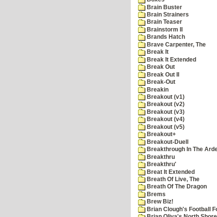
Brain Buster
Brain Strainers
Brain Teaser
Brainstorm II
Brands Hatch
Brave Carpenter, The
Break It
Break It Extended
Break Out
Break Out II
Break-Out
Breakin
Breakout (v1)
Breakout (v2)
Breakout (v3)
Breakout (v4)
Breakout (v5)
Breakout+
Breakout-Duell
Breakthrough In The Ard
Breakthru
Breakthru'
Breat It Extended
Breath Of Live, The
Breath Of The Dragon
Brems
Brew Biz!
Brian Clough's Football F
Brian Oliva's North Shore