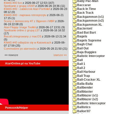
Baby Pac-Man
KWAS #40 live
z 2026-06-27 12:53 (167)
Baccarat
Spotkanie z grupą USSR
z 2026-06-26 19:36 (11)
KWAS #40 - zabierzcie Atari Portfolio!
z 2026-06-23
Back In Time
08:12 (0)
Back Track
KWAS #40 - naprawa retrosprzętu
z 2026-06-21
Backgammon (v1)
17:15 (1)
Backgammon (v2)
Sceny z demosceny #7 z Bigerem i MBR
z 2026-
06-19 22:08 (0)
Backgammon XL
Atari Floppy Image Toolkit
z 2026-06-17 13:51 (9)
Bacterion!
Spotkanie online z grupą LST
z 2026-06-16 16:32
Bad Bat Bart
(17)
Recoil zintegrowany z macOS
z 2026-06-13 21:34
Bagels
(5)
Bagels Supreme
KWAS #40 odbędzie się w Katowicach
z 2026-06-
Bagh Chal
07 17:59 (25)
Bail Out
Commodore po atarowsku
z 2026-05-28 21:50 (21)
Baja Buggies
«« nowsze
starsze »»
Balistic Interceptor
Ball
AtariOnline.pl na YouTube
Ball 1
Ball 2
Ball Harbour
Ball Trap
Ball-Cracker XL
Balla-Balla
Ballbender
Ballblaster
Ballblazer (v1)
Ballblazer (v2)
Ballistic Interceptor
Ballistics
Pomocnik/Helper
Ballon'87