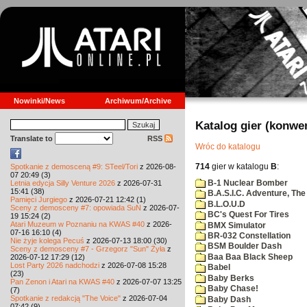
Nowinki/News
Archiwum/Archive
Katalog gier (konwe
Translate to
RSS
Wróc do katalogu
714
gier w katalogu
B
:
Spotkanie z demosceną #9: STeel/Tori
z 2026-08-
07 20:49 (3)
B-1 Nuclear Bomber
Letnia edycja Silly Venture 2026
z 2026-07-31
15:41 (38)
B.A.S.I.C. Adventure, The
Pamięci Jurgiego
z 2026-07-21 12:42 (1)
B.L.O.U.D
Sceny z demosceny #7: opowiada SuN
z 2026-07-
BC's Quest For Tires
19 15:24 (2)
Atari Muzeum w Poznaniu na KWAS #40
z 2026-
BMX Simulator
07-16 16:10 (4)
BR-032 Constellation
Nie żyje kolega Pecuś
z 2026-07-13 18:00 (30)
BSM Boulder Dash
Sceny z demosceny #7 - Grzegorz "Sun" Żyła
z
Baa Baa Black Sheep
2026-07-12 17:29 (12)
Lost Party 2026 nadchodzi
z 2026-07-08 15:28
Babel
(23)
Baby Berks
Pan Zenon i Atari na KWAS #40
z 2026-07-07 13:25
Baby Chase!
(7)
Spotkanie z redakcją "The Voice"
z 2026-07-04
Baby Dash
07:42 (9)