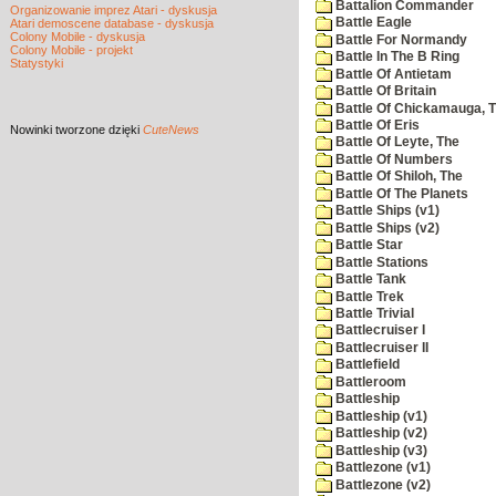
Battalion Commander
Organizowanie imprez Atari - dyskusja
Battle Eagle
Atari demoscene database - dyskusja
Colony Mobile - dyskusja
Battle For Normandy
Colony Mobile - projekt
Battle In The B Ring
Statystyki
Battle Of Antietam
Battle Of Britain
Battle Of Chickamauga, 
Battle Of Eris
Nowinki
tworzone dzięki
CuteNews
Battle Of Leyte, The
Battle Of Numbers
Battle Of Shiloh, The
Battle Of The Planets
Battle Ships (v1)
Battle Ships (v2)
Battle Star
Battle Stations
Battle Tank
Battle Trek
Battle Trivial
Battlecruiser I
Battlecruiser II
Battlefield
Battleroom
Battleship
Battleship (v1)
Battleship (v2)
Battleship (v3)
Battlezone (v1)
Battlezone (v2)