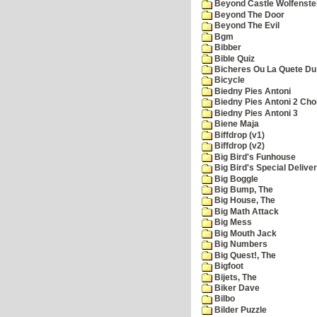
Beyond Castle Wolfenste
Beyond The Door
Beyond The Evil
Bgm
Bibber
Bible Quiz
Bicheres Ou La Quete Du
Bicycle
Biedny Pies Antoni
Biedny Pies Antoni 2 Cho
Biedny Pies Antoni 3
Biene Maja
Biffdrop (v1)
Biffdrop (v2)
Big Bird's Funhouse
Big Bird's Special Delive
Big Boggle
Big Bump, The
Big House, The
Big Math Attack
Big Mess
Big Mouth Jack
Big Numbers
Big Quest!, The
Bigfoot
Bijets, The
Biker Dave
Bilbo
Bilder Puzzle