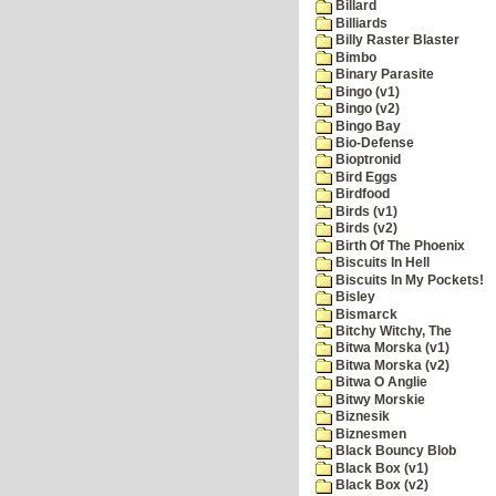
Billard
Billiards
Billy Raster Blaster
Bimbo
Binary Parasite
Bingo (v1)
Bingo (v2)
Bingo Bay
Bio-Defense
Bioptronid
Bird Eggs
Birdfood
Birds (v1)
Birds (v2)
Birth Of The Phoenix
Biscuits In Hell
Biscuits In My Pockets!
Bisley
Bismarck
Bitchy Witchy, The
Bitwa Morska (v1)
Bitwa Morska (v2)
Bitwa O Anglie
Bitwy Morskie
Biznesik
Biznesmen
Black Bouncy Blob
Black Box (v1)
Black Box (v2)