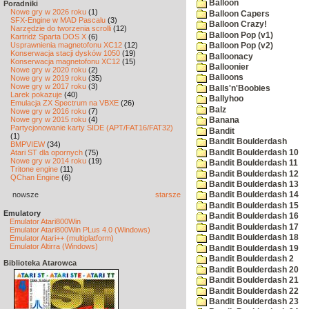
Balloon
Poradniki
Nowe gry w 2026 roku
(1)
Balloon Capers
SFX-Engine w MAD Pascalu
(3)
Balloon Crazy!
Narzędzie do tworzenia scrolli
(12)
Balloon Pop (v1)
Kartridż Sparta DOS X
(6)
Usprawnienia magnetofonu XC12
(12)
Balloon Pop (v2)
Konserwacja stacji dysków 1050
(19)
Balloonacy
Konserwacja magnetofonu XC12
(15)
Balloonier
Nowe gry w 2020 roku
(2)
Balloons
Nowe gry w 2019 roku
(35)
Nowe gry w 2017 roku
(3)
Balls'n'Boobies
Larek pokazuje
(40)
Ballyhoo
Emulacja ZX Spectrum na VBXE
(26)
Balz
Nowe gry w 2016 roku
(7)
Nowe gry w 2015 roku
(4)
Banana
Partycjonowanie karty SIDE (APT/FAT16/FAT32)
Bandit
(1)
Bandit Boulderdash
BMPVIEW
(34)
Bandit Boulderdash 10
Atari ST dla opornych
(75)
Nowe gry w 2014 roku
(19)
Bandit Boulderdash 11
Tritone engine
(11)
Bandit Boulderdash 12
QChan Engine
(6)
Bandit Boulderdash 13
nowsze
starsze
Bandit Boulderdash 14
Bandit Boulderdash 15
Emulatory
Bandit Boulderdash 16
Emulator Atari800Win
Bandit Boulderdash 17
Emulator Atari800Win PLus 4.0 (Windows)
Bandit Boulderdash 18
Emulator Atari++ (multiplatform)
Emulator Altirra (Windows)
Bandit Boulderdash 19
Bandit Boulderdash 2
Biblioteka Atarowca
Bandit Boulderdash 20
Bandit Boulderdash 21
Bandit Boulderdash 22
Bandit Boulderdash 23