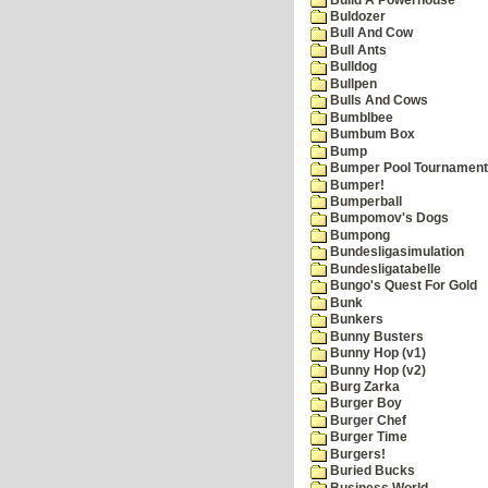
Buldozer
Bull And Cow
Bull Ants
Bulldog
Bullpen
Bulls And Cows
Bumblbee
Bumbum Box
Bump
Bumper Pool Tournament
Bumper!
Bumperball
Bumpomov's Dogs
Bumpong
Bundesligasimulation
Bundesligatabelle
Bungo's Quest For Gold
Bunk
Bunkers
Bunny Busters
Bunny Hop (v1)
Bunny Hop (v2)
Burg Zarka
Burger Boy
Burger Chef
Burger Time
Burgers!
Buried Bucks
Business World