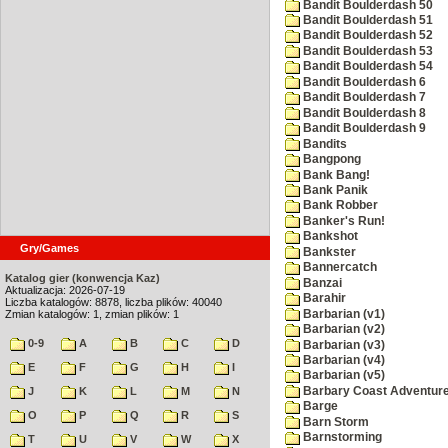
Bandit Boulderdash 50
Bandit Boulderdash 51
Bandit Boulderdash 52
Bandit Boulderdash 53
Bandit Boulderdash 54
Bandit Boulderdash 6
Bandit Boulderdash 7
Bandit Boulderdash 8
Bandit Boulderdash 9
Bandits
Bangpong
Bank Bang!
Bank Panik
Bank Robber
Banker's Run!
Bankshot
Gry/Games
Bankster
Bannercatch
Katalog gier (konwencja Kaz)
Banzai
Aktualizacja: 2026-07-19
Barahir
Liczba katalogów: 8878, liczba plików: 40040
Barbarian (v1)
Zmian katalogów: 1, zmian plików: 1
Barbarian (v2)
0-9
A
B
C
D
Barbarian (v3)
Barbarian (v4)
E
F
G
H
I
Barbarian (v5)
Barbary Coast Adventur
J
K
L
M
N
Barge
O
P
Q
R
S
Barn Storm
Barnstorming
T
U
V
W
X