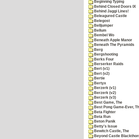
Beginning Typing
Behind Closed Doors IX
Behind Jaggi Lines!
Beleagured Castle
Belegost
Belljumper
Bellum
Bembel Wo
Beneath Apple Manor
Beneath The Pyramids
Berg
Bergshooting
Berks Four
Berserker Raids
Bert (v1)
Bert (v2)
Bertie
Bertyx
Berzerk (v1)
Berzerk (v2)
Berzerk (v3)
Best Game, The
Best Pong Game-Ever, T
Beta Fighter
Beta Run
Beton Panik
Betty's Issue
Bewitch Castle, The
Beyond Castle Blackthor