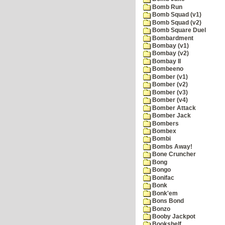
Bomb Run
Bomb Squad (v1)
Bomb Squad (v2)
Bomb Square Duel
Bombardment
Bombay (v1)
Bombay (v2)
Bombay II
Bombeeno
Bomber (v1)
Bomber (v2)
Bomber (v3)
Bomber (v4)
Bomber Attack
Bomber Jack
Bombers
Bombex
Bombi
Bombs Away!
Bone Cruncher
Bong
Bongo
Bonifac
Bonk
Bonk'em
Bons Bond
Bonzo
Booby Jackpot
Bookshelf