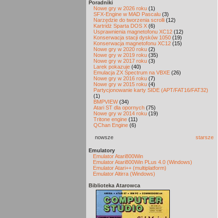
Poradniki
Nowe gry w 2026 roku
(1)
SFX-Engine w MAD Pascalu
(3)
Narzędzie do tworzenia scrolli
(12)
Kartridż Sparta DOS X
(6)
Usprawnienia magnetofonu XC12
(12)
Konserwacja stacji dysków 1050
(19)
Konserwacja magnetofonu XC12
(15)
Nowe gry w 2020 roku
(2)
Nowe gry w 2019 roku
(35)
Nowe gry w 2017 roku
(3)
Larek pokazuje
(40)
Emulacja ZX Spectrum na VBXE
(26)
Nowe gry w 2016 roku
(7)
Nowe gry w 2015 roku
(4)
Partycjonowanie karty SIDE (APT/FAT16/FAT32)
(1)
BMPVIEW
(34)
Atari ST dla opornych
(75)
Nowe gry w 2014 roku
(19)
Tritone engine
(11)
QChan Engine
(6)
nowsze
starsze
Emulatory
Emulator Atari800Win
Emulator Atari800Win PLus 4.0 (Windows)
Emulator Atari++ (multiplatform)
Emulator Altirra (Windows)
Biblioteka Atarowca