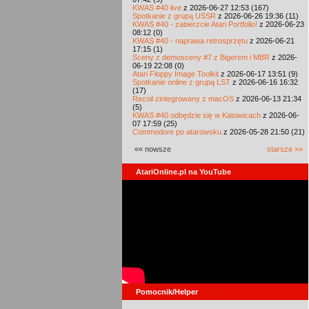
KWAS #40 live
z 2026-06-27 12:53 (167)
Spotkanie z grupą USSR
z 2026-06-26 19:36 (11)
KWAS #40 - zabierzcie Atari Portfolio!
z 2026-06-23
08:12 (0)
KWAS #40 - naprawa retrosprzętu
z 2026-06-21
17:15 (1)
Sceny z demosceny #7 z Bigerem i MBR
z 2026-
06-19 22:08 (0)
Atari Floppy Image Toolkit
z 2026-06-17 13:51 (9)
Spotkanie online z grupą LST
z 2026-06-16 16:32
(17)
Recoil zintegrowany z macOS
z 2026-06-13 21:34
(5)
KWAS #40 odbędzie się w Katowicach
z 2026-06-
07 17:59 (25)
Commodore po atarowsku
z 2026-05-28 21:50 (21)
«« nowsze
starsze »»
AtariOnline.pl na YouTube
Pomocnik/Helper