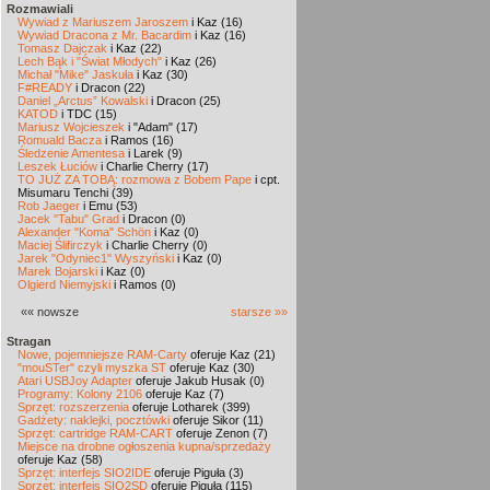
Rozmawiali
Wywiad z Mariuszem Jaroszem
i Kaz (16)
Wywiad Dracona z Mr. Bacardim
i Kaz (16)
Tomasz Dajczak
i Kaz (22)
Lech Bąk i "Świat Młodych"
i Kaz (26)
Michał "Mike" Jaskuła
i Kaz (30)
F#READY
i Dracon (22)
Daniel „Arctus” Kowalski
i Dracon (25)
KATOD
i TDC (15)
Mariusz Wojcieszek
i "Adam" (17)
Romuald Bacza
i Ramos (16)
Śledzenie Amentesa
i Larek (9)
Leszek Łuciów
i Charlie Cherry (17)
TO JUŻ ZA TOBĄ: rozmowa z Bobem Pape
i cpt.
Misumaru Tenchi (39)
Rob Jaeger
i Emu (53)
Jacek "Tabu" Grad
i Dracon (0)
Alexander "Koma" Schön
i Kaz (0)
Maciej Ślifirczyk
i Charlie Cherry (0)
Jarek "Odyniec1" Wyszyński
i Kaz (0)
Marek Bojarski
i Kaz (0)
Olgierd Niemyjski
i Ramos (0)
«« nowsze
starsze »»
Stragan
Nowe, pojemniejsze RAM-Carty
oferuje Kaz (21)
"mouSTer" czyli myszka ST
oferuje Kaz (30)
Atari USBJoy Adapter
oferuje Jakub Husak (0)
Programy: Kolony 2106
oferuje Kaz (7)
Sprzęt: rozszerzenia
oferuje Lotharek (399)
Gadżety: naklejki, pocztówki
oferuje Sikor (11)
Sprzęt: cartridge RAM-CART
oferuje Zenon (7)
Miejsce na drobne ogłoszenia kupna/sprzedaży
oferuje Kaz (58)
Sprzęt: interfejs SIO2IDE
oferuje Piguła (3)
Sprzęt: interfejs SIO2SD
oferuje Piguła (115)