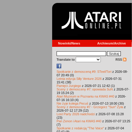
Nowinki/News
Archiwum/Archive
Translate to
RSS
Spotkanie z demosceną #9: STeel/Tori
z 2026-08-
07 20:49 (0)
Letnia edycja Silly Venture 2026
z 2026-07-31
15:41 (38)
Pamięci Jurgiego
z 2026-07-21 12:42 (1)
Sceny z demosceny #7: opowiada SuN
z 2026-07-
19 15:24 (2)
Atari Muzeum w Poznaniu na KWAS #40
z 2026-
07-16 16:10 (4)
Nie żyje kolega Pecuś
z 2026-07-13 18:00 (30)
Sceny z demosceny #7 - Grzegorz "Sun" Żyła
z
2026-07-12 17:29 (12)
Lost Party 2026 nadchodzi
z 2026-07-08 15:28
(23)
Pan Zenon i Atari na KWAS #40
z 2026-07-07 13:25
(7)
Spotkanie z redakcją "The Voice"
z 2026-07-04
07:42 (9)