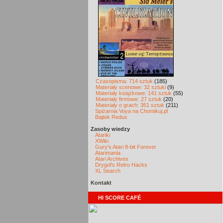
Czasopisma: 714 sztuk
(185)
Materiały scenowe: 32 sztuki
(9)
Materiały książkowe: 141 sztuk
(55)
Materiały firmowe: 27 sztuk
(20)
Materiały o grach: 351 sztuk
(211)
Spiżarnia Voya na Chomikuj.pl
Bajtek Redux
Zasoby wiedzy
Atariki
XWiki
Gury's Atari 8-bit Forever
Atarimania
Atari Archives
Drygol's Retro Hacks
XL Search
Kontakt
HI SCORE CAFÉ