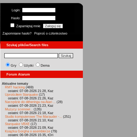
Login:
Hasło:
Zapamiętaj mnie
Zapomniane hasło?
Poproś o członkostwo
Szukaj plików/Search files
Gry
Użytki
Dema
Forum Atarum
Aktualne tematy
RMT hacking
(469)
ostatni: 07-08-2026 21:28, Kaz
Uprościłem Starquake
(17)
ostatni: 07-08-2026 21:26, Kaz
Narzędzie do ditheringu na Atari ...
(28)
ostatni: 07-08-2026 21:23, Kaz
Muzycy scenowi...
(135)
ostatni: 07-08-2026 21:18, Kaz
Studio komputerowe The Marauder -...
(251)
ostatni: 07-08-2026 21:10, Kaz
Starquake VBXE
(17)
ostatni: 07-08-2026 21:09, Kaz
Książka Gorgha o asemblerze
(79)
ostatni: 06-08-2026 15:35, tOri