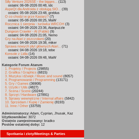
Silly Venture 2026SE - the bigges...
(113)
ostatni: 06-08-2026 00:48, tdc
AspeQt dla Androida z obsługą SIO...
(39)
ostatni: 05-08-2026 23:48, greblus
O co chodzi w grze Kasiarz?
(7)
ostatni: 05-08-2026 00:25, MaW
Rocznica 1 sierpnia - turówka WRCOH
(3)
ostatni: 04-08-2026 23:36, Ataripuzzle
Dungeon Crawler - AI (Fable)
(9)
ostatni: 04-08-2026 21:05, Nemo
Gry na Atari z pszczołami
(20)
ostatni: 04-08-2026 19:38, miker
Sprawa nowych płyt głównych Atari...
(71)
ostatni: 04-08-2026 19:18, tebe
Konsole z Lidla
(14)
ostatni: 04-08-2026 09:48, MaW
Kategorie Forum Atarum
1. Projekty / Projects
(29855)
2. Grafika / Graphics
(6815)
3. Muzyka i dźwięk / Music and sound
(8057)
4. Programowanie / Programming
(13171)
5. Gry / Games
(36908)
6. Użytki / Utils
(4827)
7. Scena / Scene
(20244)
8. Sprzęt / Hardware
(27891)
9. Sprawy wewnętrzne / Internal affairs
(5842)
10. Sprzedam / Kupię / Zamienię
(8193)
11. Inne / Other
(33759)
Administratorzy:
Adam, Cyprian, Jhusak, Kaz
Użytkowników:
3072
Ostatnio zarejestrowany:
bradko
Postów ostatniej doby:
12
Spotkania i zloty/Meetings & Parties