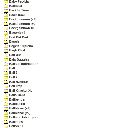
Baby Pac-Man
Baccarat
Back In Time
Back Track
Backgammon (v1)
Backgammon (v2)
Backgammon XL
Bacterion!
Bad Bat Bart
Bagels
Bagels Supreme
Bagh Chal
Bail Out
Baja Buggies
Balistic Interceptor
Ball
Ball 1
Ball 2
Ball Harbour
Ball Trap
Ball-Cracker XL
Balla-Balla
Ballbender
Ballblaster
Ballblazer (v1)
Ballblazer (v2)
Ballistic Interceptor
Ballistics
Ballon'87