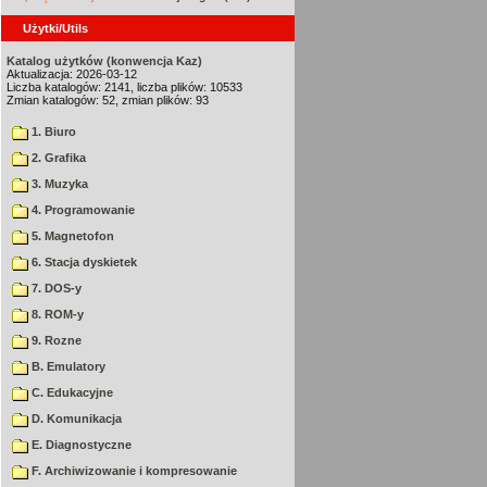
Użytki/Utils
Katalog użytków (konwencja Kaz)
Aktualizacja: 2026-03-12
Liczba katalogów: 2141, liczba plików: 10533
Zmian katalogów: 52, zmian plików: 93
1. Biuro
2. Grafika
3. Muzyka
4. Programowanie
5. Magnetofon
6. Stacja dyskietek
7. DOS-y
8. ROM-y
9. Rozne
B. Emulatory
C. Edukacyjne
D. Komunikacja
E. Diagnostyczne
F. Archiwizowanie i kompresowanie