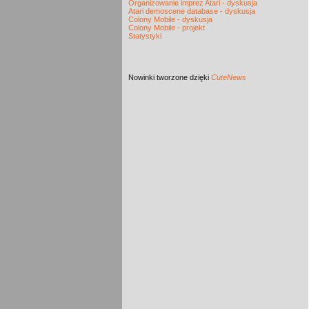
Organizowanie imprez Atari - dyskusja
Atari demoscene database - dyskusja
Colony Mobile - dyskusja
Colony Mobile - projekt
Statystyki
Nowinki
tworzone dzięki
CuteNews