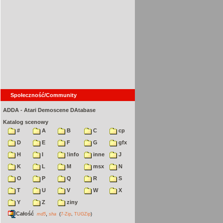
Społeczność/Community
ADDA - Atari Demoscene DAtabase
Katalog scenowy
#
A
B
C
cp
D
E
F
G
gfx
H
I
!info
inne
J
K
L
M
msx
N
O
P
Q
R
S
T
U
V
W
X
Y
Z
ziny
Całość
,
md5
sha
(
7-Zip
,
TUGZip
)