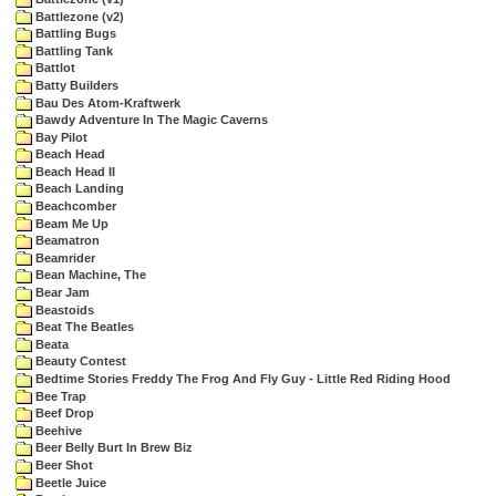
Battlezone (v2)
Battling Bugs
Battling Tank
Battlot
Batty Builders
Bau Des Atom-Kraftwerk
Bawdy Adventure In The Magic Caverns
Bay Pilot
Beach Head
Beach Head II
Beach Landing
Beachcomber
Beam Me Up
Beamatron
Beamrider
Bean Machine, The
Bear Jam
Beastoids
Beat The Beatles
Beata
Beauty Contest
Bedtime Stories Freddy The Frog And Fly Guy - Little Red Riding Hood
Bee Trap
Beef Drop
Beehive
Beer Belly Burt In Brew Biz
Beer Shot
Beetle Juice