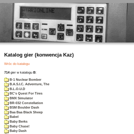
Katalog gier (konwencja Kaz)
Wróc do katalogu
714
gier w katalogu
B
:
B-1 Nuclear Bomber
B.A.S.I.C. Adventure, The
B.L.O.U.D
BC's Quest For Tires
BMX Simulator
BR-032 Constellation
BSM Boulder Dash
Baa Baa Black Sheep
Babel
Baby Berks
Baby Chase!
Baby Dash