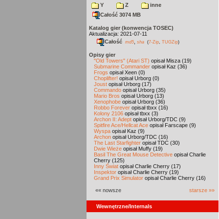
Y
Z
inne
Całość 3074 MB
Katalog gier (konwencja TOSEC)
Aktualizacja: 2021-07-11
Całość
,
md5
sha
(
7-Zip
,
TUGZip
)
Opisy gier
"Old Towers" (Atari ST)
opisał Misza (19)
Submarine Commander
opisał Kaz (36)
Frogs
opisał Xeen (0)
Choplifter!
opisał Urborg (0)
Joust
opisał Urborg (17)
Commando
opisał Urborg (35)
Mario Bros
opisał Urborg (13)
Xenophobe
opisał Urborg (36)
Robbo Forever
opisał tbxx (16)
Kolony 2106
opisał tbxx (3)
Archon II: Adept
opisał Urborg/TDC (9)
Spitfire Ace/Hellcat Ace
opisał Farscape (9)
Wyspa
opisał Kaz (9)
Archon
opisał Urborg/TDC (16)
The Last Starfighter
opisał TDC (30)
Dwie Wieże
opisał Muffy (19)
Basil The Great Mouse Detective
opisał Charlie
Cherry (125)
Inny Świat
opisał Charlie Cherry (17)
Inspektor
opisał Charlie Cherry (19)
Grand Prix Simulator
opisał Charlie Cherry (16)
«« nowsze
starsze »»
Wewnętrzne/Internals