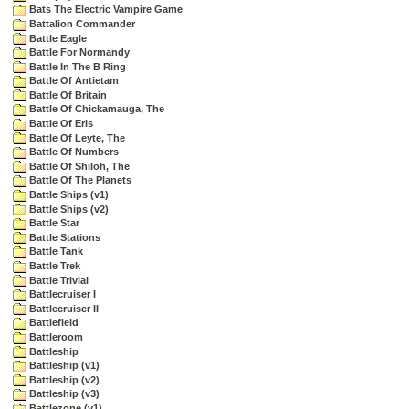
Bats The Electric Vampire Game
Battalion Commander
Battle Eagle
Battle For Normandy
Battle In The B Ring
Battle Of Antietam
Battle Of Britain
Battle Of Chickamauga, The
Battle Of Eris
Battle Of Leyte, The
Battle Of Numbers
Battle Of Shiloh, The
Battle Of The Planets
Battle Ships (v1)
Battle Ships (v2)
Battle Star
Battle Stations
Battle Tank
Battle Trek
Battle Trivial
Battlecruiser I
Battlecruiser II
Battlefield
Battleroom
Battleship
Battleship (v1)
Battleship (v2)
Battleship (v3)
Battlezone (v1)