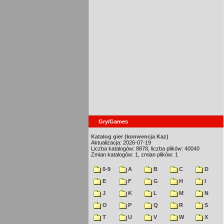
Gry/Games
Katalog gier (konwencja Kaz)
Aktualizacja: 2026-07-19
Liczba katalogów: 8878, liczba plików: 40040
Zmian katalogów: 1, zmian plików: 1
0-9
A
B
C
D
E
F
G
H
I
J
K
L
M
N
O
P
Q
R
S
T
U
V
W
X