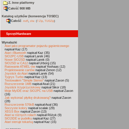
Z. Inne platformy
Całość 908 MB
Katalog użytków (konwencja TOSEC)
Całość
,
md5
sha
(
7-Zip
,
TUGZip
)
Sprzęt/Hardware
Wynalazki
Atari jako programator pojazdu gąsienicowego
napisał Kaz (17)
Atari i Bluetooth
napisał Kaz (35)
SIO2PC-USB
napisał Larek (46)
Nowe SIO2SD
napisał Larek (0)
SIO2SD w CA12
napisał Urborg (15)
Ratowanie ATMEL-ów
napisał Yoohaas (12)
Projektowanie cartów
napisał Zenon (12)
Joystick do Atari
napisał Larek (54)
Tygrys Turbo
napisał Kaz (13)
Testowałem "Simple Stereo"
napisał Zaxon (5)
Rozszerzenie 1MB
napisał Asal (21)
Joystick trzyprzyciskowy
napisał Sikor (18)
Moje MyIDE oraz SIO2PC na USB
napisał Zaxon
(16)
Jak wykonać płytkę drukowaną?
napisał Zaxon
(28)
Rozszerzenie 576kB
napisał Asal (36)
Soczyste kolory
napisał scalak (29)
XEGS Box
napisał Zaxon (13)
Atari w różnych rolach
napisał Różyk (9)
SIO2IDE w pudełku
napisał Kaz (27)
Atari steruje tokarką
napisał Kaz (15)