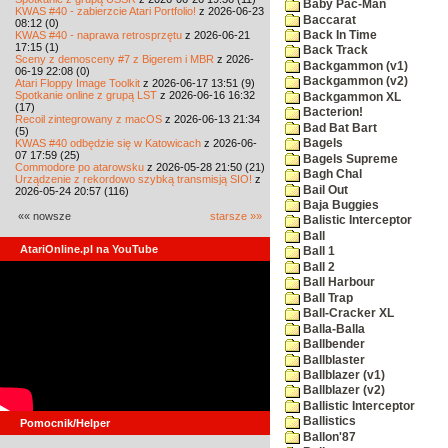
Baby Pac-Man
KWAS #40 - zabierzcie Atari Portfolio!
z 2026-06-23
Baccarat
08:12 (0)
KWAS #40 - naprawa retrosprzętu
z 2026-06-21
Back In Time
17:15 (1)
Back Track
Sceny z demosceny #7 z Bigerem i MBR
z 2026-
Backgammon (v1)
06-19 22:08 (0)
Backgammon (v2)
Atari Floppy Image Toolkit
z 2026-06-17 13:51 (9)
Spotkanie online z grupą LST
z 2026-06-16 16:32
Backgammon XL
(17)
Bacterion!
Recoil zintegrowany z macOS
z 2026-06-13 21:34
Bad Bat Bart
(5)
KWAS #40 odbędzie się w Katowicach
z 2026-06-
Bagels
07 17:59 (25)
Bagels Supreme
Commodore po atarowsku
z 2026-05-28 21:50 (21)
Bagh Chal
Urządzenie z rekordowo szybką transmisją SIO!
z
Bail Out
2026-05-24 20:57 (116)
Baja Buggies
«« nowsze
starsze »»
Balistic Interceptor
Ball
AtariOnline.pl na YouTube
Ball 1
Ball 2
Ball Harbour
Ball Trap
Ball-Cracker XL
Balla-Balla
Ballbender
Ballblaster
Ballblazer (v1)
Ballblazer (v2)
Ballistic Interceptor
Ballistics
Pomocnik/Helper
Ballon'87