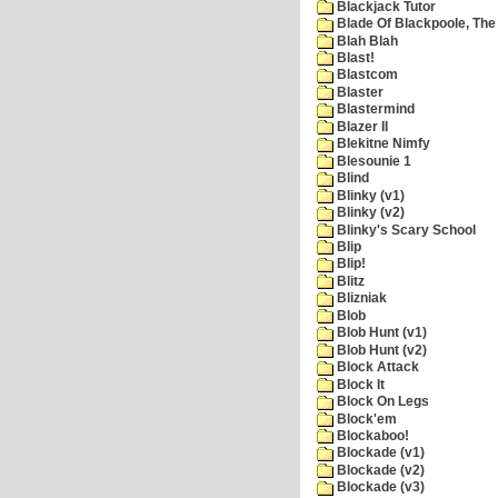
Blackjack Tutor
Blade Of Blackpoole, The
Blah Blah
Blast!
Blastcom
Blaster
Blastermind
Blazer II
Blekitne Nimfy
Blesounie 1
Blind
Blinky (v1)
Blinky (v2)
Blinky's Scary School
Blip
Blip!
Blitz
Blizniak
Blob
Blob Hunt (v1)
Blob Hunt (v2)
Block Attack
Block It
Block On Legs
Block'em
Blockaboo!
Blockade (v1)
Blockade (v2)
Blockade (v3)