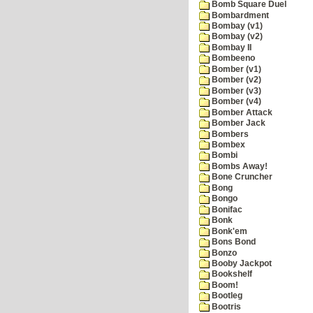
Bomb Square Duel
Bombardment
Bombay (v1)
Bombay (v2)
Bombay II
Bombeeno
Bomber (v1)
Bomber (v2)
Bomber (v3)
Bomber (v4)
Bomber Attack
Bomber Jack
Bombers
Bombex
Bombi
Bombs Away!
Bone Cruncher
Bong
Bongo
Bonifac
Bonk
Bonk'em
Bons Bond
Bonzo
Booby Jackpot
Bookshelf
Boom!
Bootleg
Bootris