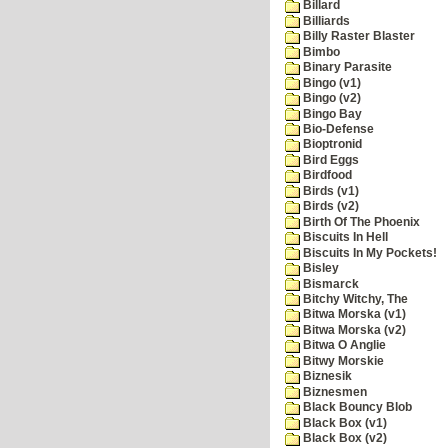
Billard
Billiards
Billy Raster Blaster
Bimbo
Binary Parasite
Bingo (v1)
Bingo (v2)
Bingo Bay
Bio-Defense
Bioptronid
Bird Eggs
Birdfood
Birds (v1)
Birds (v2)
Birth Of The Phoenix
Biscuits In Hell
Biscuits In My Pockets!
Bisley
Bismarck
Bitchy Witchy, The
Bitwa Morska (v1)
Bitwa Morska (v2)
Bitwa O Anglie
Bitwy Morskie
Biznesik
Biznesmen
Black Bouncy Blob
Black Box (v1)
Black Box (v2)