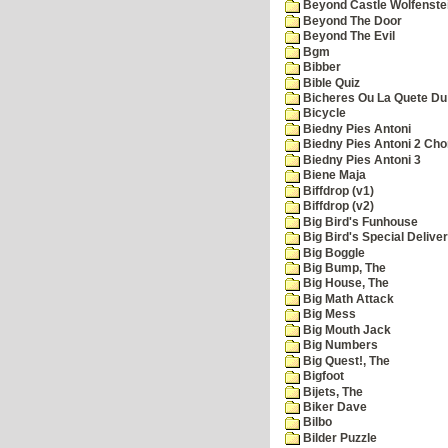
Beyond Castle Wolfenste
Beyond The Door
Beyond The Evil
Bgm
Bibber
Bible Quiz
Bicheres Ou La Quete Du
Bicycle
Biedny Pies Antoni
Biedny Pies Antoni 2 Cho
Biedny Pies Antoni 3
Biene Maja
Biffdrop (v1)
Biffdrop (v2)
Big Bird's Funhouse
Big Bird's Special Delive
Big Boggle
Big Bump, The
Big House, The
Big Math Attack
Big Mess
Big Mouth Jack
Big Numbers
Big Quest!, The
Bigfoot
Bijets, The
Biker Dave
Bilbo
Bilder Puzzle