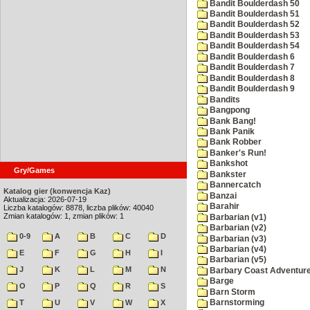
Bandit Boulderdash 50
Bandit Boulderdash 51
Bandit Boulderdash 52
Bandit Boulderdash 53
Bandit Boulderdash 54
Bandit Boulderdash 6
Bandit Boulderdash 7
Bandit Boulderdash 8
Bandit Boulderdash 9
Bandits
Bangpong
Bank Bang!
Bank Panik
Bank Robber
Banker's Run!
Bankshot
Gry/Games
Bankster
Bannercatch
Katalog gier (konwencja Kaz)
Banzai
Aktualizacja: 2026-07-19
Barahir
Liczba katalogów: 8878, liczba plików: 40040
Zmian katalogów: 1, zmian plików: 1
Barbarian (v1)
Barbarian (v2)
0-9
A
B
C
D
Barbarian (v3)
Barbarian (v4)
E
F
G
H
I
Barbarian (v5)
J
K
L
M
N
Barbary Coast Adventur
Barge
O
P
Q
R
S
Barn Storm
T
U
V
W
X
Barnstorming