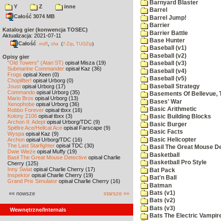
Barnyard Blaster
Y
Z
inne
Barrel
Całość 3074 MB
Barrel Jump!
Barrier
Katalog gier (konwencja TOSEC)
Barrier Battle
Aktualizacja: 2021-07-11
Base Hunter
Całość
,
md5
sha
(
7-Zip
,
TUGZip
)
Baseball (v1)
Baseball (v2)
Opisy gier
"Old Towers" (Atari ST)
opisał Misza (19)
Baseball (v3)
Submarine Commander
opisał Kaz (36)
Baseball (v4)
Frogs
opisał Xeen (0)
Baseball (v5)
Choplifter!
opisał Urborg (0)
Baseball Strategy
Joust
opisał Urborg (17)
Commando
opisał Urborg (35)
Basements Of Bellevue, 
Mario Bros
opisał Urborg (13)
Bases' War
Xenophobe
opisał Urborg (36)
Basic Arithmetic
Robbo Forever
opisał tbxx (16)
Kolony 2106
opisał tbxx (3)
Basic Building Blocks
Archon II: Adept
opisał Urborg/TDC (9)
Basic Burger
Spitfire Ace/Hellcat Ace
opisał Farscape (9)
Basic Facts
Wyspa
opisał Kaz (9)
Basic Helicopter
Archon
opisał Urborg/TDC (16)
The Last Starfighter
opisał TDC (30)
Basil The Great Mouse De
Dwie Wieże
opisał Muffy (19)
Basketball
Basil The Great Mouse Detective
opisał Charlie
Basketball Pro Style
Cherry (125)
Inny Świat
opisał Charlie Cherry (17)
Bat Pack
Inspektor
opisał Charlie Cherry (19)
Bat'n Ball
Grand Prix Simulator
opisał Charlie Cherry (16)
Batman
Bats (v1)
«« nowsze
starsze »»
Bats (v2)
Bats (v3)
Wewnętrzne/Internals
Bats The Electric Vampi