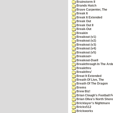
Brainstorm II
Brands Hatch
Brave Carpenter, The
Break It
Break It Extended
Break Out
Break Out II
Break-Out
Breakin
Breakout (v1)
Breakout (v2)
Breakout (v3)
Breakout (v4)
Breakout (v5)
Breakout+
Breakout-Duell
Breakthrough In The Ard
Breakthru
Breakthru'
Breat It Extended
Breath Of Live, The
Breath Of The Dragon
Brems
Brew Biz!
Brian Clough's Football F
Brian Oliva's North Shore
Bricklayer's Nightmare
Bricks512
Brickworks