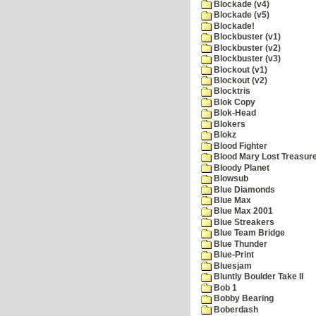
Blockade (v4)
Blockade (v5)
Blockade!
Blockbuster (v1)
Blockbuster (v2)
Blockbuster (v3)
Blockout (v1)
Blockout (v2)
Blocktris
Blok Copy
Blok-Head
Blokers
Blokz
Blood Fighter
Blood Mary Lost Treasur
Bloody Planet
Blowsub
Blue Diamonds
Blue Max
Blue Max 2001
Blue Streakers
Blue Team Bridge
Blue Thunder
Blue-Print
Bluesjam
Bluntly Boulder Take II
Bob 1
Bobby Bearing
Boberdash