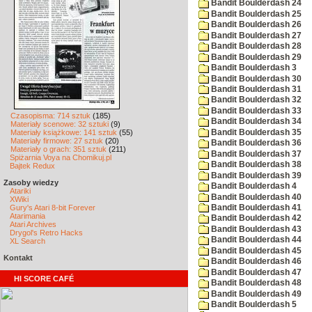
Bandit Boulderdash 24
Bandit Boulderdash 25
Bandit Boulderdash 26
Bandit Boulderdash 27
Bandit Boulderdash 28
Bandit Boulderdash 29
Bandit Boulderdash 3
Bandit Boulderdash 30
Bandit Boulderdash 31
Bandit Boulderdash 32
Bandit Boulderdash 33
Czasopisma: 714 sztuk
(185)
Bandit Boulderdash 34
Materiały scenowe: 32 sztuki
(9)
Bandit Boulderdash 35
Materiały książkowe: 141 sztuk
(55)
Materiały firmowe: 27 sztuk
(20)
Bandit Boulderdash 36
Materiały o grach: 351 sztuk
(211)
Bandit Boulderdash 37
Spiżarnia Voya na Chomikuj.pl
Bandit Boulderdash 38
Bajtek Redux
Bandit Boulderdash 39
Zasoby wiedzy
Bandit Boulderdash 4
Atariki
Bandit Boulderdash 40
XWiki
Gury's Atari 8-bit Forever
Bandit Boulderdash 41
Atarimania
Bandit Boulderdash 42
Atari Archives
Bandit Boulderdash 43
Drygol's Retro Hacks
Bandit Boulderdash 44
XL Search
Bandit Boulderdash 45
Kontakt
Bandit Boulderdash 46
Bandit Boulderdash 47
HI SCORE CAFÉ
Bandit Boulderdash 48
Bandit Boulderdash 49
Bandit Boulderdash 5