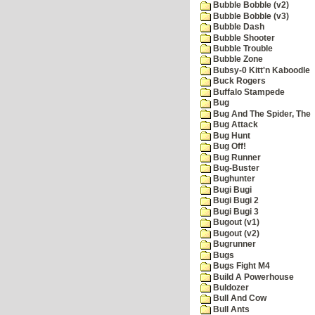
Bubble Bobble (v2)
Bubble Bobble (v3)
Bubble Dash
Bubble Shooter
Bubble Trouble
Bubble Zone
Bubsy-0 Kitt'n Kaboodle
Buck Rogers
Buffalo Stampede
Bug
Bug And The Spider, The
Bug Attack
Bug Hunt
Bug Off!
Bug Runner
Bug-Buster
Bughunter
Bugi Bugi
Bugi Bugi 2
Bugi Bugi 3
Bugout (v1)
Bugout (v2)
Bugrunner
Bugs
Bugs Fight M4
Build A Powerhouse
Buldozer
Bull And Cow
Bull Ants