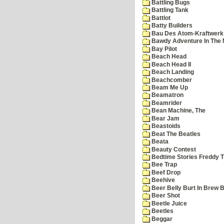
Battling Bugs
Battling Tank
Battlot
Batty Builders
Bau Des Atom-Kraftwerk
Bawdy Adventure In The 
Bay Pilot
Beach Head
Beach Head II
Beach Landing
Beachcomber
Beam Me Up
Beamatron
Beamrider
Bean Machine, The
Bear Jam
Beastoids
Beat The Beatles
Beata
Beauty Contest
Bedtime Stories Freddy Th
Bee Trap
Beef Drop
Beehive
Beer Belly Burt In Brew B
Beer Shot
Beetle Juice
Beetles
Beggar