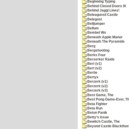
Beginning Typing
Behind Closed Doors IX
Behind Jaggi Lines!
Beleagured Castle
Belegost
Belljumper
Bellum
Bembel Wo
Beneath Apple Manor
Beneath The Pyramids
Berg
Bergshooting
Berks Four
Berserker Raids
Bert (v1)
Bert (v2)
Bertie
Bertyx
Berzerk (v1)
Berzerk (v2)
Berzerk (v3)
Best Game, The
Best Pong Game-Ever, T
Beta Fighter
Beta Run
Beton Panik
Betty's Issue
Bewitch Castle, The
Beyond Castle Blackthor