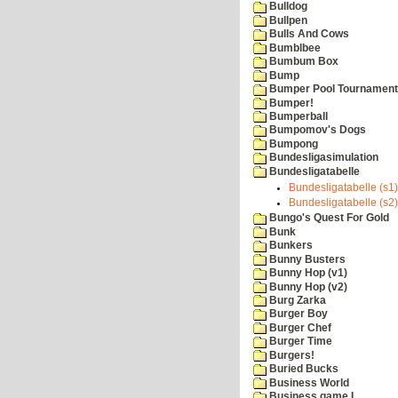
Bulldog
Bullpen
Bulls And Cows
Bumblbee
Bumbum Box
Bump
Bumper Pool Tournament
Bumper!
Bumperball
Bumpomov's Dogs
Bumpong
Bundesligasimulation
Bundesligatabelle
Bundesligatabelle (s1)
Bundesligatabelle (s2)
Bungo's Quest For Gold
Bunk
Bunkers
Bunny Busters
Bunny Hop (v1)
Bunny Hop (v2)
Burg Zarka
Burger Boy
Burger Chef
Burger Time
Burgers!
Buried Bucks
Business World
Business game I