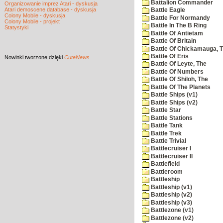
Battalion Commander
Organizowanie imprez Atari - dyskusja
Atari demoscene database - dyskusja
Battle Eagle
Colony Mobile - dyskusja
Battle For Normandy
Colony Mobile - projekt
Battle In The B Ring
Statystyki
Battle Of Antietam
Battle Of Britain
Battle Of Chickamauga, 
Battle Of Eris
Nowinki
tworzone dzięki
CuteNews
Battle Of Leyte, The
Battle Of Numbers
Battle Of Shiloh, The
Battle Of The Planets
Battle Ships (v1)
Battle Ships (v2)
Battle Star
Battle Stations
Battle Tank
Battle Trek
Battle Trivial
Battlecruiser I
Battlecruiser II
Battlefield
Battleroom
Battleship
Battleship (v1)
Battleship (v2)
Battleship (v3)
Battlezone (v1)
Battlezone (v2)