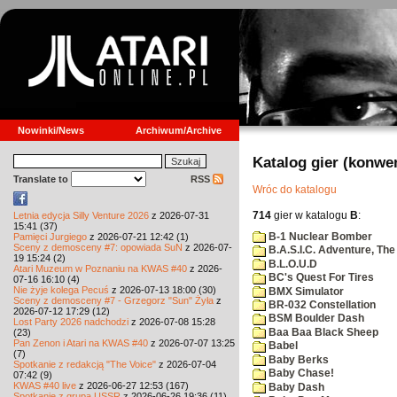
Nowinki/News
Archiwum/Archive
Katalog gier (konwe
Translate to
RSS
Wróc do katalogu
714
gier w katalogu
B
:
Letnia edycja Silly Venture 2026
z 2026-07-31
15:41 (37)
B-1 Nuclear Bomber
Pamięci Jurgiego
z 2026-07-21 12:42 (1)
Sceny z demosceny #7: opowiada SuN
z 2026-07-
B.A.S.I.C. Adventure, The
19 15:24 (2)
B.L.O.U.D
Atari Muzeum w Poznaniu na KWAS #40
z 2026-
BC's Quest For Tires
07-16 16:10 (4)
Nie żyje kolega Pecuś
z 2026-07-13 18:00 (30)
BMX Simulator
Sceny z demosceny #7 - Grzegorz "Sun" Żyła
z
BR-032 Constellation
2026-07-12 17:29 (12)
BSM Boulder Dash
Lost Party 2026 nadchodzi
z 2026-07-08 15:28
Baa Baa Black Sheep
(23)
Pan Zenon i Atari na KWAS #40
z 2026-07-07 13:25
Babel
(7)
Baby Berks
Spotkanie z redakcją "The Voice"
z 2026-07-04
Baby Chase!
07:42 (9)
KWAS #40 live
z 2026-06-27 12:53 (167)
Baby Dash
Spotkanie z grupą USSR
z 2026-06-26 19:36 (11)