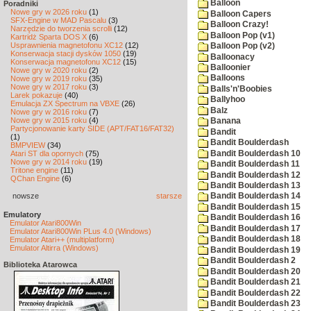
Balloon
Poradniki
Nowe gry w 2026 roku
(1)
Balloon Capers
SFX-Engine w MAD Pascalu
(3)
Balloon Crazy!
Narzędzie do tworzenia scrolli
(12)
Balloon Pop (v1)
Kartridż Sparta DOS X
(6)
Usprawnienia magnetofonu XC12
(12)
Balloon Pop (v2)
Konserwacja stacji dysków 1050
(19)
Balloonacy
Konserwacja magnetofonu XC12
(15)
Balloonier
Nowe gry w 2020 roku
(2)
Balloons
Nowe gry w 2019 roku
(35)
Nowe gry w 2017 roku
(3)
Balls'n'Boobies
Larek pokazuje
(40)
Ballyhoo
Emulacja ZX Spectrum na VBXE
(26)
Balz
Nowe gry w 2016 roku
(7)
Nowe gry w 2015 roku
(4)
Banana
Partycjonowanie karty SIDE (APT/FAT16/FAT32)
Bandit
(1)
Bandit Boulderdash
BMPVIEW
(34)
Bandit Boulderdash 10
Atari ST dla opornych
(75)
Nowe gry w 2014 roku
(19)
Bandit Boulderdash 11
Tritone engine
(11)
Bandit Boulderdash 12
QChan Engine
(6)
Bandit Boulderdash 13
nowsze
starsze
Bandit Boulderdash 14
Bandit Boulderdash 15
Emulatory
Bandit Boulderdash 16
Emulator Atari800Win
Bandit Boulderdash 17
Emulator Atari800Win PLus 4.0 (Windows)
Bandit Boulderdash 18
Emulator Atari++ (multiplatform)
Emulator Altirra (Windows)
Bandit Boulderdash 19
Bandit Boulderdash 2
Biblioteka Atarowca
Bandit Boulderdash 20
Bandit Boulderdash 21
Bandit Boulderdash 22
Bandit Boulderdash 23