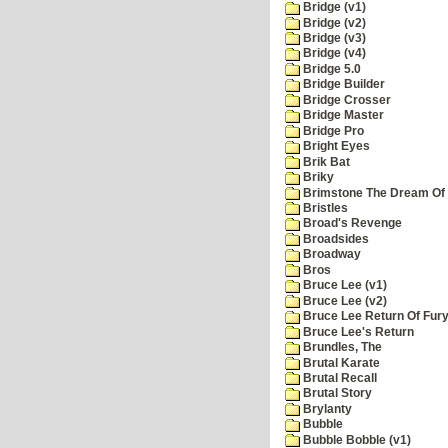
Bridge (v1)
Bridge (v2)
Bridge (v3)
Bridge (v4)
Bridge 5.0
Bridge Builder
Bridge Crosser
Bridge Master
Bridge Pro
Bright Eyes
Brik Bat
Briky
Brimstone The Dream Of
Bristles
Broad's Revenge
Broadsides
Broadway
Bros
Bruce Lee (v1)
Bruce Lee (v2)
Bruce Lee Return Of Fur
Bruce Lee's Return
Brundles, The
Brutal Karate
Brutal Recall
Brutal Story
Brylanty
Bubble
Bubble Bobble (v1)