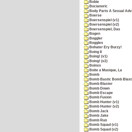
Bobie
Bocianoric
Body Parts A Sexual Adv
Boerse
Boersenspiel (v1)
Boersenspiel (v2)
Boersenspiel, Das
Bogen
Boggler
Boggles
Bohater Ery Burzy!
Boing II
Boing! (v1)
Boing! (v2)
Boinxx
Boite a Musique, La
Bomb
Bomb Bastic Bomb Blast 
Bomb Blaster
Bomb Down
Bomb Escape
Bomb Fusion
Bomb Hunter (v1)
Bomb Hunter (v2)
Bomb Jack
Bomb Jake
Bomb Run
Bomb Squad (v1)
Bomb Squad (v2)