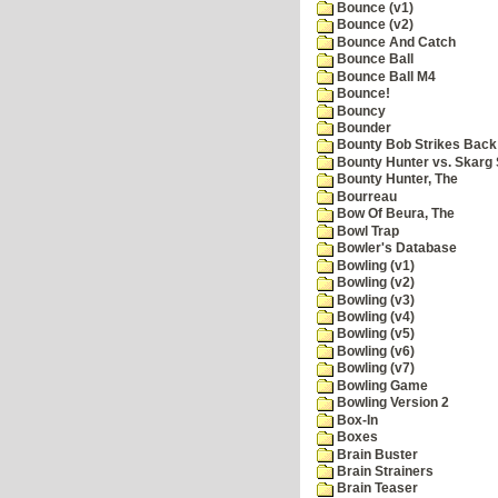
Bounce (v1)
Bounce (v2)
Bounce And Catch
Bounce Ball
Bounce Ball M4
Bounce!
Bouncy
Bounder
Bounty Bob Strikes Back
Bounty Hunter vs. Skarg S
Bounty Hunter, The
Bourreau
Bow Of Beura, The
Bowl Trap
Bowler's Database
Bowling (v1)
Bowling (v2)
Bowling (v3)
Bowling (v4)
Bowling (v5)
Bowling (v6)
Bowling (v7)
Bowling Game
Bowling Version 2
Box-In
Boxes
Brain Buster
Brain Strainers
Brain Teaser