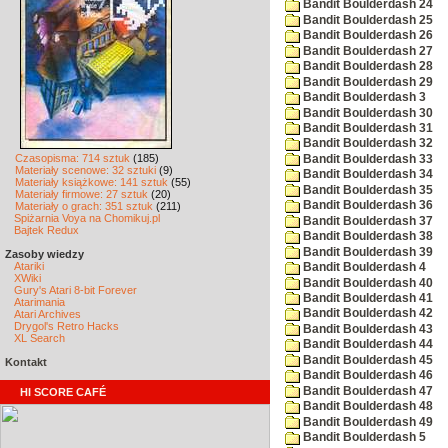
Bandit Boulderdash 24
Bandit Boulderdash 25
Bandit Boulderdash 26
Bandit Boulderdash 27
Bandit Boulderdash 28
Bandit Boulderdash 29
Bandit Boulderdash 3
Bandit Boulderdash 30
Bandit Boulderdash 31
Bandit Boulderdash 32
Czasopisma: 714 sztuk
(185)
Bandit Boulderdash 33
Materiały scenowe: 32 sztuki
(9)
Bandit Boulderdash 34
Materiały książkowe: 141 sztuk
(55)
Bandit Boulderdash 35
Materiały firmowe: 27 sztuk
(20)
Bandit Boulderdash 36
Materiały o grach: 351 sztuk
(211)
Spiżarnia Voya na Chomikuj.pl
Bandit Boulderdash 37
Bajtek Redux
Bandit Boulderdash 38
Bandit Boulderdash 39
Zasoby wiedzy
Atariki
Bandit Boulderdash 4
XWiki
Bandit Boulderdash 40
Gury's Atari 8-bit Forever
Bandit Boulderdash 41
Atarimania
Bandit Boulderdash 42
Atari Archives
Drygol's Retro Hacks
Bandit Boulderdash 43
XL Search
Bandit Boulderdash 44
Bandit Boulderdash 45
Kontakt
Bandit Boulderdash 46
Bandit Boulderdash 47
HI SCORE CAFÉ
Bandit Boulderdash 48
Bandit Boulderdash 49
Bandit Boulderdash 5