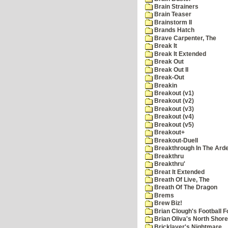
Brain Strainers
Brain Teaser
Brainstorm II
Brands Hatch
Brave Carpenter, The
Break It
Break It Extended
Break Out
Break Out II
Break-Out
Breakin
Breakout (v1)
Breakout (v2)
Breakout (v3)
Breakout (v4)
Breakout (v5)
Breakout+
Breakout-Duell
Breakthrough In The Ard
Breakthru
Breakthru'
Breat It Extended
Breath Of Live, The
Breath Of The Dragon
Brems
Brew Biz!
Brian Clough's Football F
Brian Oliva's North Shore
Bricklayer's Nightmare