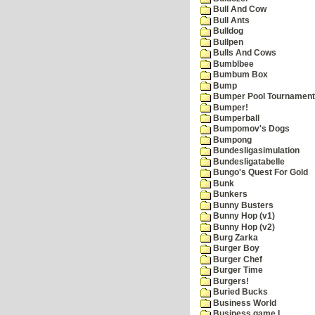
Bull And Cow
Bull Ants
Bulldog
Bullpen
Bulls And Cows
Bumblbee
Bumbum Box
Bump
Bumper Pool Tournament
Bumper!
Bumperball
Bumpomov's Dogs
Bumpong
Bundesligasimulation
Bundesligatabelle
Bungo's Quest For Gold
Bunk
Bunkers
Bunny Busters
Bunny Hop (v1)
Bunny Hop (v2)
Burg Zarka
Burger Boy
Burger Chef
Burger Time
Burgers!
Buried Bucks
Business World
Business game I