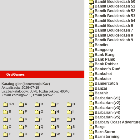
Bandit Boulderdash 50
Bandit Boulderdash 51
Bandit Boulderdash 52
Bandit Boulderdash 53
Bandit Boulderdash 54
Bandit Boulderdash 6
Bandit Boulderdash 7
Bandit Boulderdash 8
Bandit Boulderdash 9
Bandits
Bangpong
Bank Bang!
Bank Panik
Bank Robber
Banker's Run!
Bankshot
Gry/Games
Bankster
Bannercatch
Katalog gier (konwencja Kaz)
Aktualizacja: 2026-07-19
Banzai
Liczba katalogów: 8878, liczba plików: 40040
Barahir
Zmian katalogów: 1, zmian plików: 1
Barbarian (v1)
Barbarian (v2)
0-9
A
B
C
D
Barbarian (v3)
E
F
G
H
I
Barbarian (v4)
Barbarian (v5)
J
K
L
M
N
Barbary Coast Adventur
O
P
Q
R
S
Barge
Barn Storm
T
U
V
W
X
Barnstorming