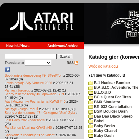
Nowinki/News
Archiwum/Archive
Katalog gier (konwe
Translate to
RSS
Wróc do katalogu
714
gier w katalogu
B
:
Spotkanie z demosceną #9: STeel/Tori
z 2026-08-
07 20:49 (0)
B-1 Nuclear Bomber
Letnia edycja Silly Venture 2026
z 2026-07-31
15:41 (38)
B.A.S.I.C. Adventure, The
Pamięci Jurgiego
z 2026-07-21 12:42 (1)
B.L.O.U.D
Sceny z demosceny #7: opowiada SuN
z 2026-07-
BC's Quest For Tires
19 15:24 (2)
Atari Muzeum w Poznaniu na KWAS #40
z 2026-
BMX Simulator
07-16 16:10 (4)
BR-032 Constellation
Nie żyje kolega Pecuś
z 2026-07-13 18:00 (30)
BSM Boulder Dash
Sceny z demosceny #7 - Grzegorz "Sun" Żyła
z
Baa Baa Black Sheep
2026-07-12 17:29 (12)
Lost Party 2026 nadchodzi
z 2026-07-08 15:28
Babel
(23)
Baby Berks
Pan Zenon i Atari na KWAS #40
z 2026-07-07 13:25
Baby Chase!
(7)
Spotkanie z redakcją "The Voice"
z 2026-07-04
Baby Dash
07:42 (9)