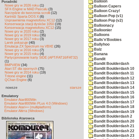
Balloon
Poradniki
Nowe gry w 2026 roku
(1)
Balloon Capers
SFX-Engine w MAD Pascalu
(3)
Balloon Crazy!
Narzędzie do tworzenia scrolli
(12)
Balloon Pop (v1)
Kartridż Sparta DOS X
(6)
Usprawnienia magnetofonu XC12
(12)
Balloon Pop (v2)
Konserwacja stacji dysków 1050
(19)
Balloonacy
Konserwacja magnetofonu XC12
(15)
Balloonier
Nowe gry w 2020 roku
(2)
Balloons
Nowe gry w 2019 roku
(35)
Nowe gry w 2017 roku
(3)
Balls'n'Boobies
Larek pokazuje
(40)
Ballyhoo
Emulacja ZX Spectrum na VBXE
(26)
Balz
Nowe gry w 2016 roku
(7)
Nowe gry w 2015 roku
(4)
Banana
Partycjonowanie karty SIDE (APT/FAT16/FAT32)
Bandit
(1)
Bandit Boulderdash
BMPVIEW
(34)
Bandit Boulderdash 10
Atari ST dla opornych
(75)
Nowe gry w 2014 roku
(19)
Bandit Boulderdash 11
Tritone engine
(11)
Bandit Boulderdash 12
QChan Engine
(6)
Bandit Boulderdash 13
nowsze
starsze
Bandit Boulderdash 14
Bandit Boulderdash 15
Emulatory
Bandit Boulderdash 16
Emulator Atari800Win
Bandit Boulderdash 17
Emulator Atari800Win PLus 4.0 (Windows)
Bandit Boulderdash 18
Emulator Atari++ (multiplatform)
Emulator Altirra (Windows)
Bandit Boulderdash 19
Bandit Boulderdash 2
Biblioteka Atarowca
Bandit Boulderdash 20
Bandit Boulderdash 21
Bandit Boulderdash 22
Bandit Boulderdash 23