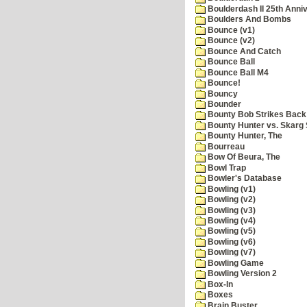
Boulderdash II 25th Anni
Boulders And Bombs
Bounce (v1)
Bounce (v2)
Bounce And Catch
Bounce Ball
Bounce Ball M4
Bounce!
Bouncy
Bounder
Bounty Bob Strikes Back
Bounty Hunter vs. Skarg S
Bounty Hunter, The
Bourreau
Bow Of Beura, The
Bowl Trap
Bowler's Database
Bowling (v1)
Bowling (v2)
Bowling (v3)
Bowling (v4)
Bowling (v5)
Bowling (v6)
Bowling (v7)
Bowling Game
Bowling Version 2
Box-In
Boxes
Brain Buster