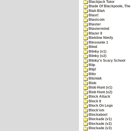
Blackjack Tutor
Blade Of Blackpoole, The
Blah Blah
Blast!
Blastcom
Blaster
Blastermind
Blazer II
Blekitne Nimfy
Blesounie 1
Blind
Blinky (v1)
Blinky (v2)
Blinky's Scary School
Blip
Blip!
Blitz
Blizniak
Blob
Blob Hunt (v1)
Blob Hunt (v2)
Block Attack
Block It
Block On Legs
Block'em
Blockaboo!
Blockade (v1)
Blockade (v2)
Blockade (v3)