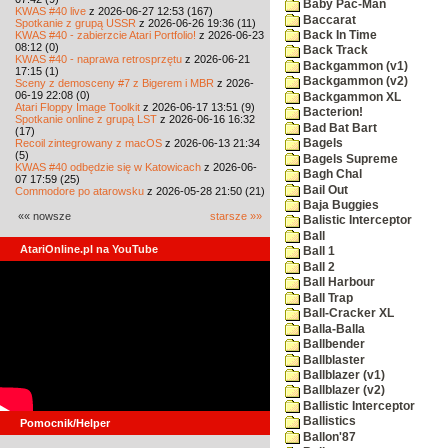
Baby Pac-Man
KWAS #40 live
z 2026-06-27 12:53 (167)
Baccarat
Spotkanie z grupą USSR
z 2026-06-26 19:36 (11)
KWAS #40 - zabierzcie Atari Portfolio!
z 2026-06-23
Back In Time
08:12 (0)
Back Track
KWAS #40 - naprawa retrosprzętu
z 2026-06-21
Backgammon (v1)
17:15 (1)
Backgammon (v2)
Sceny z demosceny #7 z Bigerem i MBR
z 2026-
06-19 22:08 (0)
Backgammon XL
Atari Floppy Image Toolkit
z 2026-06-17 13:51 (9)
Bacterion!
Spotkanie online z grupą LST
z 2026-06-16 16:32
Bad Bat Bart
(17)
Recoil zintegrowany z macOS
z 2026-06-13 21:34
Bagels
(5)
Bagels Supreme
KWAS #40 odbędzie się w Katowicach
z 2026-06-
Bagh Chal
07 17:59 (25)
Bail Out
Commodore po atarowsku
z 2026-05-28 21:50 (21)
Baja Buggies
«« nowsze
starsze »»
Balistic Interceptor
Ball
AtariOnline.pl na YouTube
Ball 1
Ball 2
Ball Harbour
Ball Trap
Ball-Cracker XL
Balla-Balla
Ballbender
Ballblaster
Ballblazer (v1)
Ballblazer (v2)
Ballistic Interceptor
Ballistics
Pomocnik/Helper
Ballon'87