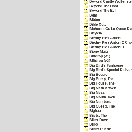
Beyond Castle Wolfenste
Beyond The Door
Beyond The Evil
Bgm
Bibber
Bible Quiz
Bicheres Ou La Quete Du
Bicycle
Biedny Pies Antoni
Biedny Pies Antoni 2 Cho
Biedny Pies Antoni 3
Biene Maja
Biffdrop (v1)
Biffdrop (v2)
Big Bird's Funhouse
Big Bird's Special Delive
Big Boggle
Big Bump, The
Big House, The
Big Math Attack
Big Mess
Big Mouth Jack
Big Numbers
Big Quest!, The
Bigfoot
Bijets, The
Biker Dave
Bilbo
Bilder Puzzle