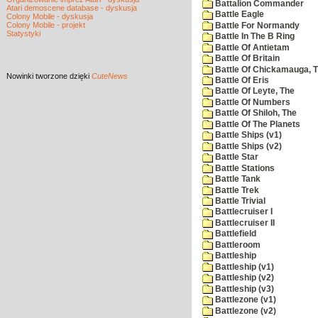
Battalion Commander
Atari demoscene database - dyskusja
Battle Eagle
Colony Mobile - dyskusja
Colony Mobile - projekt
Battle For Normandy
Statystyki
Battle In The B Ring
Battle Of Antietam
Battle Of Britain
Battle Of Chickamauga, 
Nowinki
tworzone dzięki
CuteNews
Battle Of Eris
Battle Of Leyte, The
Battle Of Numbers
Battle Of Shiloh, The
Battle Of The Planets
Battle Ships (v1)
Battle Ships (v2)
Battle Star
Battle Stations
Battle Tank
Battle Trek
Battle Trivial
Battlecruiser I
Battlecruiser II
Battlefield
Battleroom
Battleship
Battleship (v1)
Battleship (v2)
Battleship (v3)
Battlezone (v1)
Battlezone (v2)