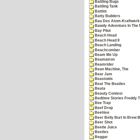
Battling Bugs
Battling Tank
Battlot
Batty Builders
Bau Des Atom-Kraftwerk
Bawdy Adventure In The 
Bay Pilot
Beach Head
Beach Head II
Beach Landing
Beachcomber
Beam Me Up
Beamatron
Beamrider
Bean Machine, The
Bear Jam
Beastoids
Beat The Beatles
Beata
Beauty Contest
Bedtime Stories Freddy Th
Bee Trap
Beef Drop
Beehive
Beer Belly Burt In Brew B
Beer Shot
Beetle Juice
Beetles
Beggar