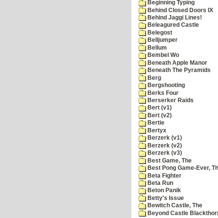
Beginning Typing
Behind Closed Doors IX
Behind Jaggi Lines!
Beleagured Castle
Belegost
Belljumper
Bellum
Bembel Wo
Beneath Apple Manor
Beneath The Pyramids
Berg
Bergshooting
Berks Four
Berserker Raids
Bert (v1)
Bert (v2)
Bertie
Bertyx
Berzerk (v1)
Berzerk (v2)
Berzerk (v3)
Best Game, The
Best Pong Game-Ever, T
Beta Fighter
Beta Run
Beton Panik
Betty's Issue
Bewitch Castle, The
Beyond Castle Blackthor