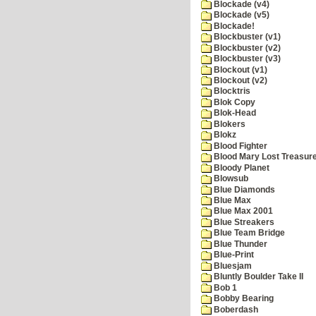
Blockade (v4)
Blockade (v5)
Blockade!
Blockbuster (v1)
Blockbuster (v2)
Blockbuster (v3)
Blockout (v1)
Blockout (v2)
Blocktris
Blok Copy
Blok-Head
Blokers
Blokz
Blood Fighter
Blood Mary Lost Treasur
Bloody Planet
Blowsub
Blue Diamonds
Blue Max
Blue Max 2001
Blue Streakers
Blue Team Bridge
Blue Thunder
Blue-Print
Bluesjam
Bluntly Boulder Take II
Bob 1
Bobby Bearing
Boberdash