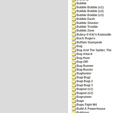
Bubble
Bubble Bobble (v1)
Bubble Bobble (v2)
Bubble Bobble (v3)
Bubble Dash
Bubble Shooter
Bubble Trouble
Bubble Zone
Bubsy-0 Kitt'n Kaboodle
Buck Rogers
Buffalo Stampede
Bug
Bug And The Spider, The
Bug Attack
Bug Hunt
Bug Off!
Bug Runner
Bug-Buster
Bughunter
Bugi Bugi
Bugi Bugi 2
Bugi Bugi 3
Bugout (v1)
Bugout (v2)
Bugrunner
Bugs
Bugs Fight M4
Build A Powerhouse
Buldozer