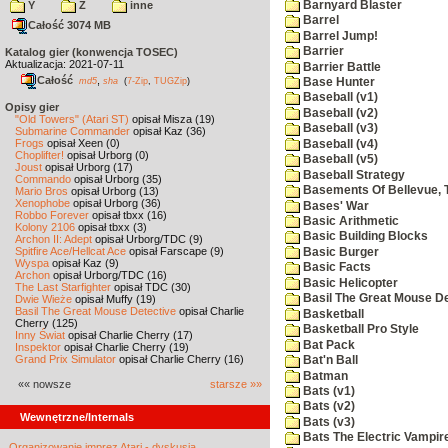
Barnyard Blaster
Y
Z
inne
Barrel
Całość 3074 MB
Barrel Jump!
Barrier
Katalog gier (konwencja TOSEC)
Aktualizacja: 2021-07-11
Barrier Battle
Całość
,
md5
sha
(
7-Zip
,
TUGZip
)
Base Hunter
Baseball (v1)
Opisy gier
Baseball (v2)
"Old Towers" (Atari ST)
opisał Misza (19)
Baseball (v3)
Submarine Commander
opisał Kaz (36)
Frogs
opisał Xeen (0)
Baseball (v4)
Choplifter!
opisał Urborg (0)
Baseball (v5)
Joust
opisał Urborg (17)
Baseball Strategy
Commando
opisał Urborg (35)
Basements Of Bellevue, 
Mario Bros
opisał Urborg (13)
Xenophobe
opisał Urborg (36)
Bases' War
Robbo Forever
opisał tbxx (16)
Basic Arithmetic
Kolony 2106
opisał tbxx (3)
Basic Building Blocks
Archon II: Adept
opisał Urborg/TDC (9)
Spitfire Ace/Hellcat Ace
opisał Farscape (9)
Basic Burger
Wyspa
opisał Kaz (9)
Basic Facts
Archon
opisał Urborg/TDC (16)
Basic Helicopter
The Last Starfighter
opisał TDC (30)
Basil The Great Mouse De
Dwie Wieże
opisał Muffy (19)
Basil The Great Mouse Detective
opisał Charlie
Basketball
Cherry (125)
Basketball Pro Style
Inny Świat
opisał Charlie Cherry (17)
Bat Pack
Inspektor
opisał Charlie Cherry (19)
Grand Prix Simulator
opisał Charlie Cherry (16)
Bat'n Ball
Batman
«« nowsze
starsze »»
Bats (v1)
Bats (v2)
Wewnętrzne/Internals
Bats (v3)
Bats The Electric Vampi
Organizowanie imprez Atari - dyskusja