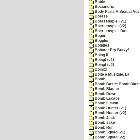
Bobie
Bocianoric
Body Parts A Sexual Adv
Boerse
Boersenspiel (v1)
Boersenspiel (v2)
Boersenspiel, Das
Bogen
Boggler
Boggles
Bohater Ery Burzy!
Boing II
Boing! (v1)
Boing! (v2)
Boinxx
Boite a Musique, La
Bomb
Bomb Bastic Bomb Blast 
Bomb Blaster
Bomb Down
Bomb Escape
Bomb Fusion
Bomb Hunter (v1)
Bomb Hunter (v2)
Bomb Jack
Bomb Jake
Bomb Run
Bomb Squad (v1)
Bomb Squad (v2)