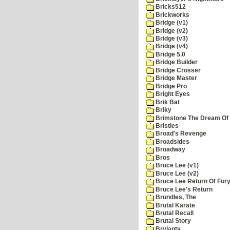
Bricks512
Brickworks
Bridge (v1)
Bridge (v2)
Bridge (v3)
Bridge (v4)
Bridge 5.0
Bridge Builder
Bridge Crosser
Bridge Master
Bridge Pro
Bright Eyes
Brik Bat
Briky
Brimstone The Dream Of
Bristles
Broad's Revenge
Broadsides
Broadway
Bros
Bruce Lee (v1)
Bruce Lee (v2)
Bruce Lee Return Of Fur
Bruce Lee's Return
Brundles, The
Brutal Karate
Brutal Recall
Brutal Story
Brylanty