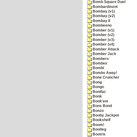
Bomb Square Duel
Bombardment
Bombay (v1)
Bombay (v2)
Bombay II
Bombeeno
Bomber (v1)
Bomber (v2)
Bomber (v3)
Bomber (v4)
Bomber Attack
Bomber Jack
Bombers
Bombex
Bombi
Bombs Away!
Bone Cruncher
Bong
Bongo
Bonifac
Bonk
Bonk'em
Bons Bond
Bonzo
Booby Jackpot
Bookshelf
Boom!
Bootleg
Bootris