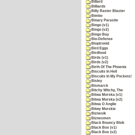
Billard
Billiards
Billy Raster Blaster
Bimbo
Binary Parasite
Bingo (v1)
Bingo (v2)
Bingo Bay
Bio-Defense
Bioptronid
Bird Eggs
Birdfood
Birds (v1)
Birds (v2)
Birth Of The Phoenix
Biscuits In Hell
Biscuits In My Pockets!
Bisley
Bismarck
Bitchy Witchy, The
Bitwa Morska (v1)
Bitwa Morska (v2)
Bitwa O Anglie
Bitwy Morskie
Biznesik
Biznesmen
Black Bouncy Blob
Black Box (v1)
Black Box (v2)