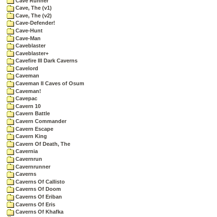
Cave Runner
Cave, The (v1)
Cave, The (v2)
Cave-Defender!
Cave-Hunt
Cave-Man
Caveblaster
Caveblaster+
Cavefire III Dark Caverns
Cavelord
Caveman
Caveman II Caves of Osum
Caveman!
Cavepac
Cavern 10
Cavern Battle
Cavern Commander
Cavern Escape
Cavern King
Cavern Of Death, The
Cavernia
Cavernrun
Cavernrunner
Caverns
Caverns Of Callisto
Caverns Of Doom
Caverns Of Eriban
Caverns Of Eris
Caverns Of Khafka