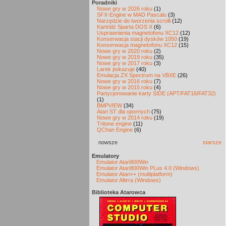
Poradniki
Nowe gry w 2026 roku
(1)
SFX-Engine w MAD Pascalu
(3)
Narzędzie do tworzenia scrolli
(12)
Kartridż Sparta DOS X
(6)
Usprawnienia magnetofonu XC12
(12)
Konserwacja stacji dysków 1050
(19)
Konserwacja magnetofonu XC12
(15)
Nowe gry w 2020 roku
(2)
Nowe gry w 2019 roku
(35)
Nowe gry w 2017 roku
(3)
Larek pokazuje
(40)
Emulacja ZX Spectrum na VBXE
(26)
Nowe gry w 2016 roku
(7)
Nowe gry w 2015 roku
(4)
Partycjonowanie karty SIDE (APT/FAT16/FAT32)
(1)
BMPVIEW
(34)
Atari ST dla opornych
(75)
Nowe gry w 2014 roku
(19)
Tritone engine
(11)
QChan Engine
(6)
nowsze
starsze
Emulatory
Emulator Atari800Win
Emulator Atari800Win PLus 4.0 (Windows)
Emulator Atari++ (multiplatform)
Emulator Altirra (Windows)
Biblioteka Atarowca