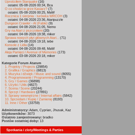
Uprościłem Starquake
(16)
ostatni: 05-08-2026 00:34, Bca
O co chodzi w grze Kasiarz?
(7)
ostatni: 05-08-2026 00:25, MaW
Rocznica 1 sierpnia - turówka WRCOH
(3)
ostatni: 04-08-2026 23:36, Ataripuzzle
Dungeon Crawler - AI (Fable)
(9)
ostatni: 04-08-2026 21:05, Nemo
Gry na Atari z pszczołami
(20)
ostatni: 04-08-2026 19:38, miker
Sprawa nowych płyt głównych Atari...
(71)
ostatni: 04-08-2026 19:18, tebe
Konsole z Lidla
(14)
ostatni: 04-08-2026 09:48, MaW
Aleja Pamięci / Avenue of Memories
(173)
ostatni: 03-08-2026 20:18, miker
Kategorie Forum Atarum
1. Projekty / Projects
(29854)
2. Grafika / Graphics
(6813)
3. Muzyka i dźwięk / Music and sound
(8055)
4. Programowanie / Programming
(13170)
5. Gry / Games
(36898)
6. Użytki / Utils
(4827)
7. Scena / Scene
(20244)
8. Sprzęt / Hardware
(27891)
9. Sprawy wewnętrzne / Internal affairs
(5842)
10. Sprzedam / Kupię / Zamienię
(8193)
11. Inne / Other
(33759)
Administratorzy:
Adam, Cyprian, Jhusak, Kaz
Użytkowników:
3073
Ostatnio zarejestrowany:
bradko
Postów ostatniej doby:
13
Spotkania i zloty/Meetings & Parties