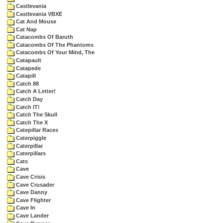
Castlevania
Castlevania VBXE
Cat And Mouse
Cat Nap
Catacombs Of Baruth
Catacombs Of The Phantoms
Catacombs Of Your Mind, The
Catapault
Catapede
Catapill
Catch 88
Catch A Letter!
Catch Day
Catch IT!
Catch The Skull
Catch The X
Catepillar Races
Caterpiggle
Caterpillar
Caterpillars
Cats
Cave
Cave Crisis
Cave Crusader
Cave Danny
Cave Flighter
Cave In
Cave Lander