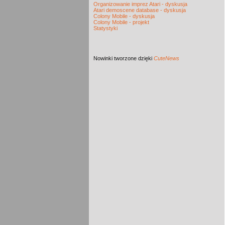
Organizowanie imprez Atari - dyskusja
Atari demoscene database - dyskusja
Colony Mobile - dyskusja
Colony Mobile - projekt
Statystyki
Nowinki
tworzone dzięki
CuteNews