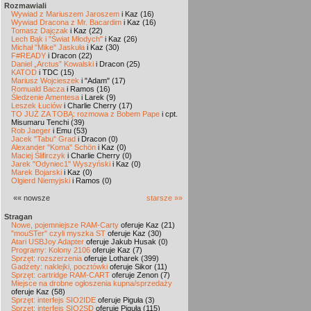
Rozmawiali
Wywiad z Mariuszem Jaroszem
i Kaz (16)
Wywiad Dracona z Mr. Bacardim
i Kaz (16)
Tomasz Dajczak
i Kaz (22)
Lech Bąk i "Świat Młodych"
i Kaz (26)
Michał "Mike" Jaskuła
i Kaz (30)
F#READY
i Dracon (22)
Daniel „Arctus” Kowalski
i Dracon (25)
KATOD
i TDC (15)
Mariusz Wojcieszek
i "Adam" (17)
Romuald Bacza
i Ramos (16)
Śledzenie Amentesa
i Larek (9)
Leszek Łuciów
i Charlie Cherry (17)
TO JUŻ ZA TOBĄ: rozmowa z Bobem Pape
i cpt.
Misumaru Tenchi (39)
Rob Jaeger
i Emu (53)
Jacek "Tabu" Grad
i Dracon (0)
Alexander "Koma" Schön
i Kaz (0)
Maciej Ślifirczyk
i Charlie Cherry (0)
Jarek "Odyniec1" Wyszyński
i Kaz (0)
Marek Bojarski
i Kaz (0)
Olgierd Niemyjski
i Ramos (0)
«« nowsze
starsze »»
Stragan
Nowe, pojemniejsze RAM-Carty
oferuje Kaz (21)
"mouSTer" czyli myszka ST
oferuje Kaz (30)
Atari USBJoy Adapter
oferuje Jakub Husak (0)
Programy: Kolony 2106
oferuje Kaz (7)
Sprzęt: rozszerzenia
oferuje Lotharek (399)
Gadżety: naklejki, pocztówki
oferuje Sikor (11)
Sprzęt: cartridge RAM-CART
oferuje Zenon (7)
Miejsce na drobne ogłoszenia kupna/sprzedaży
oferuje Kaz (58)
Sprzęt: interfejs SIO2IDE
oferuje Piguła (3)
Sprzęt: interfejs SIO2SD
oferuje Piguła (115)