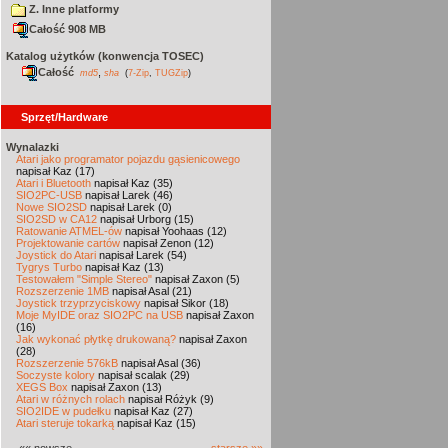
Z. Inne platformy
Całość 908 MB
Katalog użytków (konwencja TOSEC)
Całość
,
md5
sha
(
7-Zip
,
TUGZip
)
Sprzęt/Hardware
Wynalazki
Atari jako programator pojazdu gąsienicowego
napisał Kaz (17)
Atari i Bluetooth
napisał Kaz (35)
SIO2PC-USB
napisał Larek (46)
Nowe SIO2SD
napisał Larek (0)
SIO2SD w CA12
napisał Urborg (15)
Ratowanie ATMEL-ów
napisał Yoohaas (12)
Projektowanie cartów
napisał Zenon (12)
Joystick do Atari
napisał Larek (54)
Tygrys Turbo
napisał Kaz (13)
Testowałem "Simple Stereo"
napisał Zaxon (5)
Rozszerzenie 1MB
napisał Asal (21)
Joystick trzyprzyciskowy
napisał Sikor (18)
Moje MyIDE oraz SIO2PC na USB
napisał Zaxon
(16)
Jak wykonać płytkę drukowaną?
napisał Zaxon
(28)
Rozszerzenie 576kB
napisał Asal (36)
Soczyste kolory
napisał scalak (29)
XEGS Box
napisał Zaxon (13)
Atari w różnych rolach
napisał Różyk (9)
SIO2IDE w pudełku
napisał Kaz (27)
Atari steruje tokarką
napisał Kaz (15)