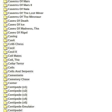
Caverns Of Mars
Caverns Of Mars II
Caverns Of Nala
Caverns Of The Lost Miner
Caverns Of The Minotaur
Caves Of Death
Caves Of Ice
Caves Of Madness, The
Caves Of Rigel
Caving
Cavit
Cc65 Chess
Cecil
Cecil II
Cell Mates
Cell, The
Cellar Terror
Cells
Cells And Serpents
Cementerio
Cemetery Chase
Center
Centipede (v1)
Centipede (v2)
Centipede (v3)
Centipede (v4)
Centipede (v5)
Centipede Emulator
Centipede!