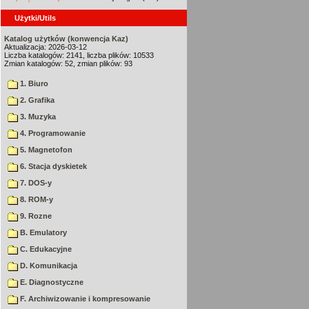
Użytki/Utils
Katalog użytków (konwencja Kaz)
Aktualizacja: 2026-03-12
Liczba katalogów: 2141, liczba plików: 10533
Zmian katalogów: 52, zmian plików: 93
1. Biuro
2. Grafika
3. Muzyka
4. Programowanie
5. Magnetofon
6. Stacja dyskietek
7. DOS-y
8. ROM-y
9. Rozne
B. Emulatory
C. Edukacyjne
D. Komunikacja
E. Diagnostyczne
F. Archiwizowanie i kompresowanie