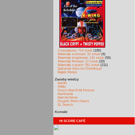
Czasopisma: 714 sztuk
(185)
Materiały scenowe: 32 sztuki
(9)
Materiały książkowe: 141 sztuk
(55)
Materiały firmowe: 27 sztuk
(20)
Materiały o grach: 351 sztuk
(211)
Spiżarnia Voya na Chomikuj.pl
Bajtek Redux
Zasoby wiedzy
Atariki
XWiki
Gury's Atari 8-bit Forever
Atarimania
Atari Archives
Drygol's Retro Hacks
XL Search
Kontakt
HI SCORE CAFÉ