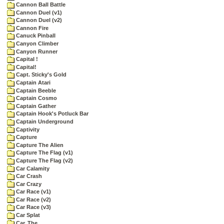
Cannon Ball Battle
Cannon Duel (v1)
Cannon Duel (v2)
Cannon Fire
Canuck Pinball
Canyon Climber
Canyon Runner
Capital !
Capital!
Capt. Sticky's Gold
Captain Atari
Captain Beeble
Captain Cosmo
Captain Gather
Captain Hook's Potluck Bar
Captain Underground
Captivity
Capture
Capture The Alien
Capture The Flag (v1)
Capture The Flag (v2)
Car Calamity
Car Crash
Car Crazy
Car Race (v1)
Car Race (v2)
Car Race (v3)
Car Splat
Car, The