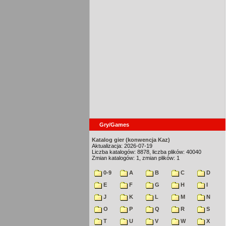
Gry/Games
Katalog gier (konwencja Kaz)
Aktualizacja: 2026-07-19
Liczba katalogów: 8878, liczba plików: 40040
Zmian katalogów: 1, zmian plików: 1
0-9
A
B
C
D
E
F
G
H
I
J
K
L
M
N
O
P
Q
R
S
T
U
V
W
X