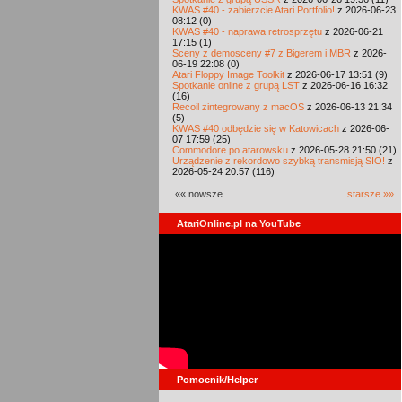
KWAS #40 - zabierzcie Atari Portfolio!
z 2026-06-23
08:12 (0)
KWAS #40 - naprawa retrosprzętu
z 2026-06-21
17:15 (1)
Sceny z demosceny #7 z Bigerem i MBR
z 2026-
06-19 22:08 (0)
Atari Floppy Image Toolkit
z 2026-06-17 13:51 (9)
Spotkanie online z grupą LST
z 2026-06-16 16:32
(16)
Recoil zintegrowany z macOS
z 2026-06-13 21:34
(5)
KWAS #40 odbędzie się w Katowicach
z 2026-06-
07 17:59 (25)
Commodore po atarowsku
z 2026-05-28 21:50 (21)
Urządzenie z rekordowo szybką transmisją SIO!
z
2026-05-24 20:57 (116)
«« nowsze
starsze »»
AtariOnline.pl na YouTube
Pomocnik/Helper