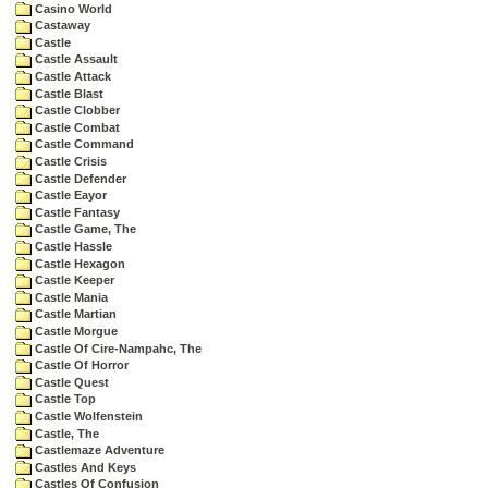
Casino World
Castaway
Castle
Castle Assault
Castle Attack
Castle Blast
Castle Clobber
Castle Combat
Castle Command
Castle Crisis
Castle Defender
Castle Eayor
Castle Fantasy
Castle Game, The
Castle Hassle
Castle Hexagon
Castle Keeper
Castle Mania
Castle Martian
Castle Morgue
Castle Of Cire-Nampahc, The
Castle Of Horror
Castle Quest
Castle Top
Castle Wolfenstein
Castle, The
Castlemaze Adventure
Castles And Keys
Castles Of Confusion