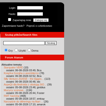
Login:
Hasło:
Zapamiętaj mnie
Zapomniane hasło?
Poproś o członkostwo
Szukaj plików/Search files
Gry
Użytki
Dema
Forum Atarum
Aktualne tematy
Starquake VBXE
(10)
ostatni: 06-08-2026 03:49, Bca
Książka Gorgha o asemblerze
(78)
ostatni: 06-08-2026 02:52, Bca
Silly Venture 2026SE - the bigges...
(113)
ostatni: 06-08-2026 00:48, tdc
AspeQt dla Androida z obsługą SIO...
(39)
ostatni: 05-08-2026 23:48, greblus
Muzycy scenowi...
(134)
ostatni: 05-08-2026 20:44, Foster
RMT hacking
(468)
ostatni: 05-08-2026 18:57, emkay
Narzędzie do ditheringu na Atari ...
(26)
ostatni: 05-08-2026 17:10, amarok