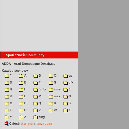
Społeczność/Community
ADDA - Atari Demoscene DAtabase
Katalog scenowy
#
A
B
C
cp
D
E
F
G
gfx
H
I
!info
inne
J
K
L
M
msx
N
O
P
Q
R
S
T
U
V
W
X
Y
Z
ziny
Całość
,
md5
sha
(
7-Zip
,
TUGZip
)