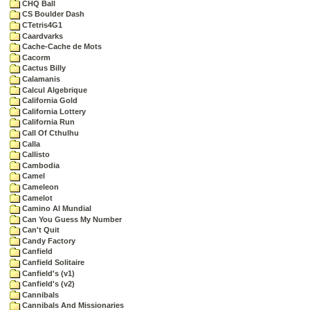
CHQ Ball
CS Boulder Dash
CTetris4G1
Caardvarks
Cache-Cache de Mots
Cacorm
Cactus Billy
Calamanis
Calcul Algebrique
California Gold
California Lottery
California Run
Call Of Cthulhu
Calla
Callisto
Cambodia
Camel
Cameleon
Camelot
Camino Al Mundial
Can You Guess My Number
Can't Quit
Candy Factory
Canfield
Canfield Solitaire
Canfield's (v1)
Canfield's (v2)
Cannibals
Cannibals And Missionaries