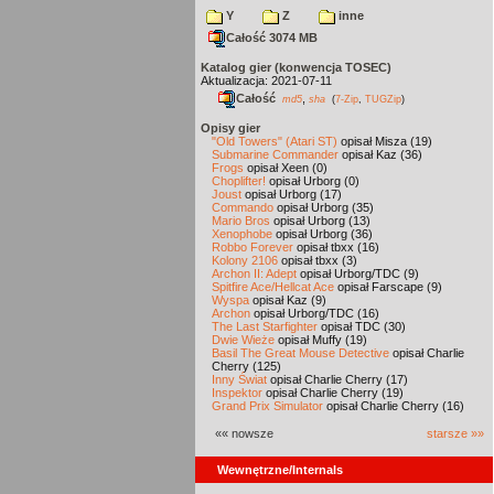
Y
Z
inne
Całość 3074 MB
Katalog gier (konwencja TOSEC)
Aktualizacja: 2021-07-11
Całość
,
md5
sha
(
7-Zip
,
TUGZip
)
Opisy gier
"Old Towers" (Atari ST)
opisał Misza (19)
Submarine Commander
opisał Kaz (36)
Frogs
opisał Xeen (0)
Choplifter!
opisał Urborg (0)
Joust
opisał Urborg (17)
Commando
opisał Urborg (35)
Mario Bros
opisał Urborg (13)
Xenophobe
opisał Urborg (36)
Robbo Forever
opisał tbxx (16)
Kolony 2106
opisał tbxx (3)
Archon II: Adept
opisał Urborg/TDC (9)
Spitfire Ace/Hellcat Ace
opisał Farscape (9)
Wyspa
opisał Kaz (9)
Archon
opisał Urborg/TDC (16)
The Last Starfighter
opisał TDC (30)
Dwie Wieże
opisał Muffy (19)
Basil The Great Mouse Detective
opisał Charlie
Cherry (125)
Inny Świat
opisał Charlie Cherry (17)
Inspektor
opisał Charlie Cherry (19)
Grand Prix Simulator
opisał Charlie Cherry (16)
«« nowsze
starsze »»
Wewnętrzne/Internals