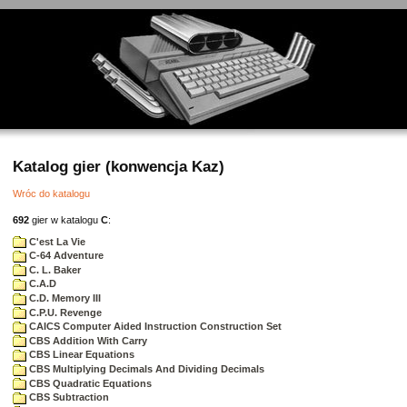
Katalog gier (konwencja Kaz)
Wróc do katalogu
692
gier w katalogu
C
:
C'est La Vie
C-64 Adventure
C. L. Baker
C.A.D
C.D. Memory III
C.P.U. Revenge
CAICS Computer Aided Instruction Construction Set
CBS Addition With Carry
CBS Linear Equations
CBS Multiplying Decimals And Dividing Decimals
CBS Quadratic Equations
CBS Subtraction