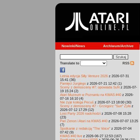
Nowinki/News
Archiwum/Archive
Translate to
RSS
Letnia edycja Silly Venture 2026
z 2026-07-31
15:41 (36)
Pamięci Jurgiego
z 2026-07-21 12:42 (1)
Sceny z demosceny #7: opowiada SuN
z 2026-07-
19 15:24 (2)
Atari Muzeum w Poznaniu na KWAS #40
z 2026-
07-16 16:10 (4)
Nie żyje kolega Pecuś
z 2026-07-13 18:00 (30)
Sceny z demosceny #7 - Grzegorz "Sun" Żyła
z
2026-07-12 17:29 (12)
Lost Party 2026 nadchodzi
z 2026-07-08 15:28
(23)
Pan Zenon i Atari na KWAS #40
z 2026-07-07 13:25
(7)
Spotkanie z redakcją "The Voice"
z 2026-07-04
07:42 (9)
KWAS #40 live
z 2026-06-27 12:53 (167)
Spotkanie z grupą USSR
z 2026-06-26 19:36 (11)