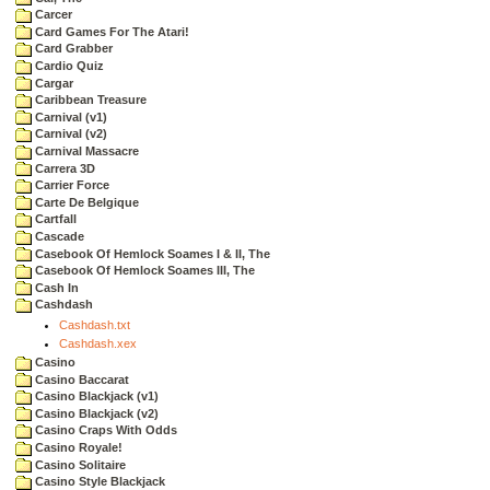
Carcer
Card Games For The Atari!
Card Grabber
Cardio Quiz
Cargar
Caribbean Treasure
Carnival (v1)
Carnival (v2)
Carnival Massacre
Carrera 3D
Carrier Force
Carte De Belgique
Cartfall
Cascade
Casebook Of Hemlock Soames I & II, The
Casebook Of Hemlock Soames III, The
Cash In
Cashdash
Cashdash.txt
Cashdash.xex
Casino
Casino Baccarat
Casino Blackjack (v1)
Casino Blackjack (v2)
Casino Craps With Odds
Casino Royale!
Casino Solitaire
Casino Style Blackjack