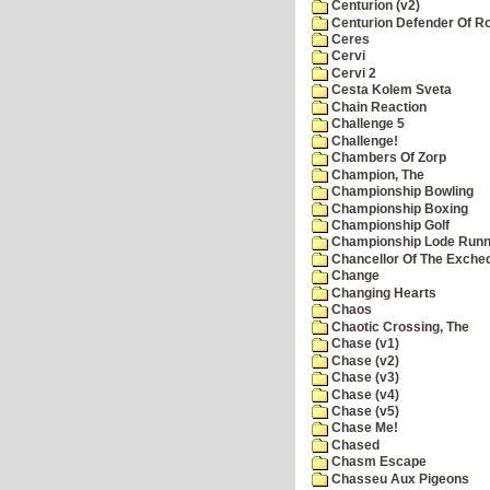
Centurion (v2)
Centurion Defender Of 
Ceres
Cervi
Cervi 2
Cesta Kolem Sveta
Chain Reaction
Challenge 5
Challenge!
Chambers Of Zorp
Champion, The
Championship Bowling
Championship Boxing
Championship Golf
Championship Lode Runn
Chancellor Of The Exche
Change
Changing Hearts
Chaos
Chaotic Crossing, The
Chase (v1)
Chase (v2)
Chase (v3)
Chase (v4)
Chase (v5)
Chase Me!
Chased
Chasm Escape
Chasseu Aux Pigeons