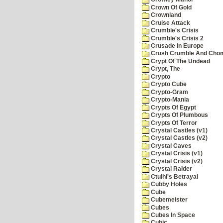
Crown Of Gold
Crownland
Cruise Attack
Crumble's Crisis
Crumble's Crisis 2
Crusade In Europe
Crush Crumble And Cho
Crypt Of The Undead
Crypt, The
Crypto
Crypto Cube
Crypto-Gram
Crypto-Mania
Crypts Of Egypt
Crypts Of Plumbous
Crypts Of Terror
Crystal Castles (v1)
Crystal Castles (v2)
Crystal Caves
Crystal Crisis (v1)
Crystal Crisis (v2)
Crystal Raider
Ctulhi's Betrayal
Cubby Holes
Cube
Cubemeister
Cubes
Cubes In Space
Cubic