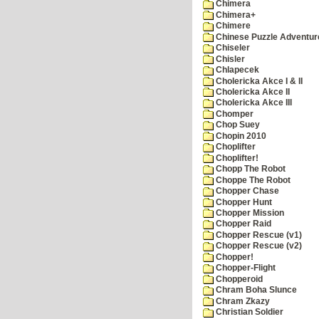
Chimera
Chimera+
Chimere
Chinese Puzzle Adventur
Chiseler
Chisler
Chlapecek
Cholericka Akce I & II
Cholericka Akce II
Cholericka Akce III
Chomper
Chop Suey
Chopin 2010
Choplifter
Choplifter!
Chopp The Robot
Choppe The Robot
Chopper Chase
Chopper Hunt
Chopper Mission
Chopper Raid
Chopper Rescue (v1)
Chopper Rescue (v2)
Chopper!
Chopper-Flight
Chopperoid
Chram Boha Slunce
Chram Zkazy
Christian Soldier