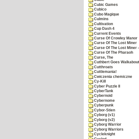
Cubic Games
Cubico
Cubo Magique
Culmins
Cultivation
Cup Dash 4
Current Events
Curse Of Crowley Manor
Curse Of The Lost Miner
Curse Of The Lost Miner
Curse Of The Pharaoh
Curse, The
Cuthbert Goes Walkabou
Cutthroats
Cuttlemania!
Cwiczenia chemiczne
Cy-Kill
Cyber Puzzle II
CyberTank
Cybernoid
Cybernome
Cyberpunk
Cybor-Stien
Cyborg (v1)
Cyborg (v2)
Cyborg Warrior
Cyborg Warriors
Cycleknight
Cyclod