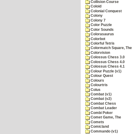
Collision Course
Coloid
Colonial Conquest
Colony
Colony 7
Color Puzzle
Color Sounds
Colorasaurus
Colorbot
Colorful Tetris
Colormatch Square, The
Colorvision
Colossus Chess 3.0
Colossus Chess 4.0
Colossus Chess 4.1
Colour Puzzle (v1)
Colour Quest
Colours
Colourtris
Colus
Combat (v1)
Combat (v2)
Combat Chess
Combat Leader
Combi Poker
Comet Game, The
Comets
Comicland
Commando (v1)