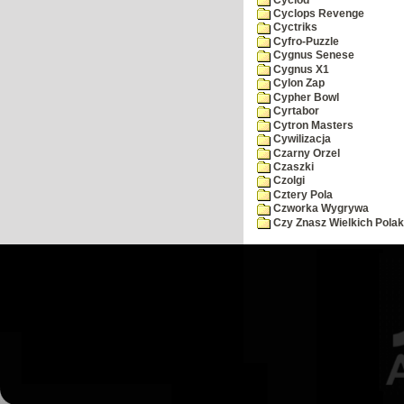
Cyclops Revenge
Cyctriks
Cyfro-Puzzle
Cygnus Senese
Cygnus X1
Cylon Zap
Cypher Bowl
Cyrtabor
Cytron Masters
Cywilizacja
Czarny Orzel
Czaszki
Czolgi
Cztery Pola
Czworka Wygrywa
Czy Znasz Wielkich Pola