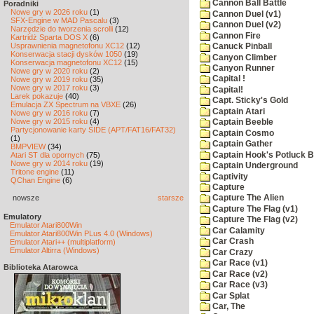
Cannon Ball Battle
Poradniki
Nowe gry w 2026 roku
(1)
Cannon Duel (v1)
SFX-Engine w MAD Pascalu
(3)
Cannon Duel (v2)
Narzędzie do tworzenia scrolli
(12)
Cannon Fire
Kartridż Sparta DOS X
(6)
Usprawnienia magnetofonu XC12
(12)
Canuck Pinball
Konserwacja stacji dysków 1050
(19)
Canyon Climber
Konserwacja magnetofonu XC12
(15)
Canyon Runner
Nowe gry w 2020 roku
(2)
Capital !
Nowe gry w 2019 roku
(35)
Nowe gry w 2017 roku
(3)
Capital!
Larek pokazuje
(40)
Capt. Sticky's Gold
Emulacja ZX Spectrum na VBXE
(26)
Captain Atari
Nowe gry w 2016 roku
(7)
Nowe gry w 2015 roku
(4)
Captain Beeble
Partycjonowanie karty SIDE (APT/FAT16/FAT32)
Captain Cosmo
(1)
Captain Gather
BMPVIEW
(34)
Captain Hook's Potluck B
Atari ST dla opornych
(75)
Nowe gry w 2014 roku
(19)
Captain Underground
Tritone engine
(11)
Captivity
QChan Engine
(6)
Capture
nowsze
starsze
Capture The Alien
Capture The Flag (v1)
Emulatory
Capture The Flag (v2)
Emulator Atari800Win
Car Calamity
Emulator Atari800Win PLus 4.0 (Windows)
Car Crash
Emulator Atari++ (multiplatform)
Emulator Altirra (Windows)
Car Crazy
Car Race (v1)
Biblioteka Atarowca
Car Race (v2)
Car Race (v3)
Car Splat
Car, The