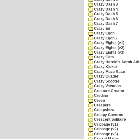
Crazy Dash 3
Crazy Dash 4
Crazy Dash 5
Crazy Dash 6
Crazy Dash 7
Crazy Ed
Crazy Egon
Crazy Egon 2
Crazy Eights (v1)
Crazy Eights (v2)
Crazy Eights (v3)
Crazy Gats
Crazy Harold's Adroit Ad
Crazy Kicker
Crazy Maze Race
Crazy Quader
Crazy Scooter
Crazy Vacation
Creature Creator
Credino
Creep
Creepers
Creepshow
Creepy Caverns
Crescent Solitaire
Cribbage (v1)
Cribbage (v2)
Cribbage (v3)
Cricket Maths