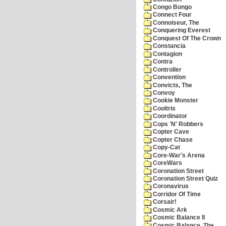
Congo Bongo
Connect Four
Connoiseur, The
Conquering Everest
Conquest Of The Crown
Constancia
Contagion
Contra
Controller
Convention
Convicts, The
Convoy
Cookie Monster
Cooltris
Coordinator
Cops 'N' Robbers
Copter Cave
Copter Chase
Copy-Cat
Core-War's Arena
CoreWars
Coronation Street
Coronation Street Quiz
Coronavirus
Corridor Of Time
Corsair!
Cosmic Ark
Cosmic Balance II
Cosmic Balance, The