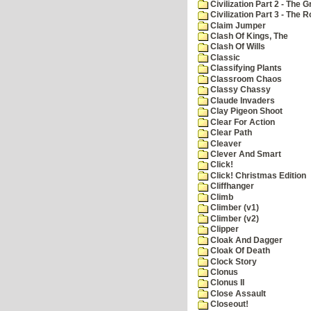
Civilization Part 2 - The 
Civilization Part 3 - The
Claim Jumper
Clash Of Kings, The
Clash Of Wills
Classic
Classifying Plants
Classroom Chaos
Classy Chassy
Claude Invaders
Clay Pigeon Shoot
Clear For Action
Clear Path
Cleaver
Clever And Smart
Click!
Click! Christmas Edition
Cliffhanger
Climb
Climber (v1)
Climber (v2)
Clipper
Cloak And Dagger
Cloak Of Death
Clock Story
Clonus
Clonus II
Close Assault
Closeout!