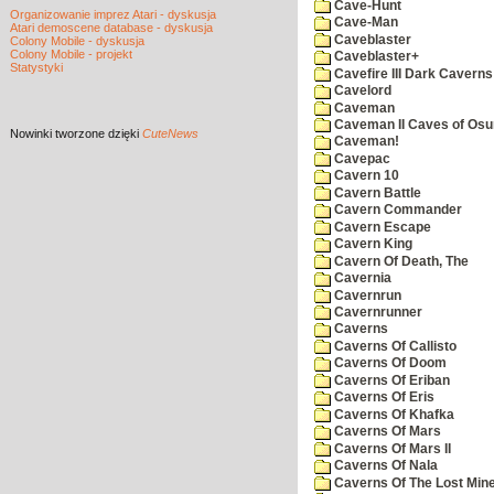
Cave-Hunt
Organizowanie imprez Atari - dyskusja
Cave-Man
Atari demoscene database - dyskusja
Caveblaster
Colony Mobile - dyskusja
Colony Mobile - projekt
Caveblaster+
Statystyki
Cavefire III Dark Caverns
Cavelord
Caveman
Caveman II Caves of Os
Nowinki
tworzone dzięki
CuteNews
Caveman!
Cavepac
Cavern 10
Cavern Battle
Cavern Commander
Cavern Escape
Cavern King
Cavern Of Death, The
Cavernia
Cavernrun
Cavernrunner
Caverns
Caverns Of Callisto
Caverns Of Doom
Caverns Of Eriban
Caverns Of Eris
Caverns Of Khafka
Caverns Of Mars
Caverns Of Mars II
Caverns Of Nala
Caverns Of The Lost Min