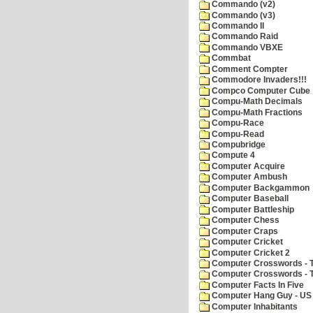
Commando (v2)
Commando (v3)
Commando II
Commando Raid
Commando VBXE
Commbat
Comment Compter
Commodore Invaders!!!
Compco Computer Cube
Compu-Math Decimals
Compu-Math Fractions
Compu-Race
Compu-Read
Compubridge
Compute 4
Computer Acquire
Computer Ambush
Computer Backgammon
Computer Baseball
Computer Battleship
Computer Chess
Computer Craps
Computer Cricket
Computer Cricket 2
Computer Crosswords - T
Computer Crosswords - 
Computer Facts In Five
Computer Hang Guy - US 
Computer Inhabitants