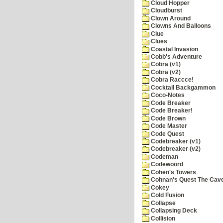
Cloud Hopper
Cloudburst
Clown Around
Clowns And Balloons
Clue
Clues
Coastal Invasion
Cobb's Adventure
Cobra (v1)
Cobra (v2)
Cobra Raccce!
Cocktail Backgammon
Coco-Notes
Code Breaker
Code Breaker!
Code Brown
Code Master
Code Quest
Codebreaker (v1)
Codebreaker (v2)
Codeman
Codewoord
Cohen's Towers
Cohnan's Quest The Cave
Cokey
Cold Fusion
Collapse
Collapsing Deck
Collision