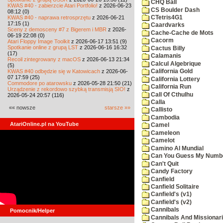
CHQ Ball
KWAS #40 - zabierzcie Atari Portfolio!
z 2026-06-23
CS Boulder Dash
08:12 (0)
KWAS #40 - naprawa retrosprzętu
z 2026-06-21
CTetris4G1
17:15 (1)
Caardvarks
Sceny z demosceny #7 z Bigerem i MBR
z 2026-
Cache-Cache de Mots
06-19 22:08 (0)
Cacorm
Atari Floppy Image Toolkit
z 2026-06-17 13:51 (9)
Spotkanie online z grupą LST
z 2026-06-16 16:32
Cactus Billy
(17)
Calamanis
Recoil zintegrowany z macOS
z 2026-06-13 21:34
Calcul Algebrique
(5)
KWAS #40 odbędzie się w Katowicach
z 2026-06-
California Gold
07 17:59 (25)
California Lottery
Commodore po atarowsku
z 2026-05-28 21:50 (21)
California Run
Urządzenie z rekordowo szybką transmisją SIO!
z
Call Of Cthulhu
2026-05-24 20:57 (116)
Calla
«« nowsze
starsze »»
Callisto
Cambodia
AtariOnline.pl na YouTube
Camel
Cameleon
Camelot
Camino Al Mundial
Can You Guess My Numb
Can't Quit
Candy Factory
Canfield
Canfield Solitaire
Canfield's (v1)
Canfield's (v2)
Cannibals
Pomocnik/Helper
Cannibals And Missionar