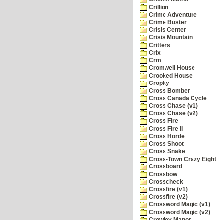
Crillion
Crime Adventure
Crime Buster
Crisis Center
Crisis Mountain
Critters
Crix
Crm
Cromwell House
Crooked House
Cropky
Cross Bomber
Cross Canada Cycle
Cross Chase (v1)
Cross Chase (v2)
Cross Fire
Cross Fire II
Cross Horde
Cross Shoot
Cross Snake
Cross-Town Crazy Eight
Crossboard
Crossbow
Crosscheck
Crossfire (v1)
Crossfire (v2)
Crossword Magic (v1)
Crossword Magic (v2)
Crowley Manor