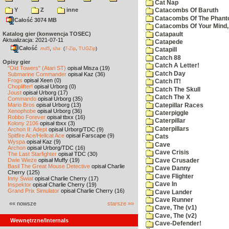
Cat Nap
Y
Z
inne
Catacombs Of Baruth
Catacombs Of The Phan
Całość 3074 MB
Catacombs Of Your Mind,
Katalog gier (konwencja TOSEC)
Catapault
Aktualizacja: 2021-07-11
Catapede
Całość
,
md5
sha
(
7-Zip
,
TUGZip
)
Catapill
Catch 88
Opisy gier
Catch A Letter!
"Old Towers" (Atari ST)
opisał Misza (19)
Catch Day
Submarine Commander
opisał Kaz (36)
Frogs
opisał Xeen (0)
Catch IT!
Choplifter!
opisał Urborg (0)
Catch The Skull
Joust
opisał Urborg (17)
Catch The X
Commando
opisał Urborg (35)
Mario Bros
opisał Urborg (13)
Catepillar Races
Xenophobe
opisał Urborg (36)
Caterpiggle
Robbo Forever
opisał tbxx (16)
Caterpillar
Kolony 2106
opisał tbxx (3)
Caterpillars
Archon II: Adept
opisał Urborg/TDC (9)
Spitfire Ace/Hellcat Ace
opisał Farscape (9)
Cats
Wyspa
opisał Kaz (9)
Cave
Archon
opisał Urborg/TDC (16)
Cave Crisis
The Last Starfighter
opisał TDC (30)
Dwie Wieże
opisał Muffy (19)
Cave Crusader
Basil The Great Mouse Detective
opisał Charlie
Cave Danny
Cherry (125)
Cave Flighter
Inny Świat
opisał Charlie Cherry (17)
Cave In
Inspektor
opisał Charlie Cherry (19)
Grand Prix Simulator
opisał Charlie Cherry (16)
Cave Lander
Cave Runner
«« nowsze
starsze »»
Cave, The (v1)
Cave, The (v2)
Wewnętrzne/Internals
Cave-Defender!