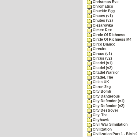
Christmas Eve
Chromatics
Chuckie Egg
Chutes (v1)
Chutes (v2)
Ciezarowka
Cimex Rex
Circle Of Richness
Circle Of Richness M4
Circo Bianco
Circuits
Circus (v1)
Circus (v2)
Citadel (v1)
Citadel (v2)
Citadel Warrior
Citadel, The
Cities UK
Citron 3kg
City Bomb
City Dangerous
City Defender (v1)
City Defender (v2)
City Destroyer
City, The
Cityhawk
Civil War Simulation
Civilization
Civilization Part 1 - Birth 