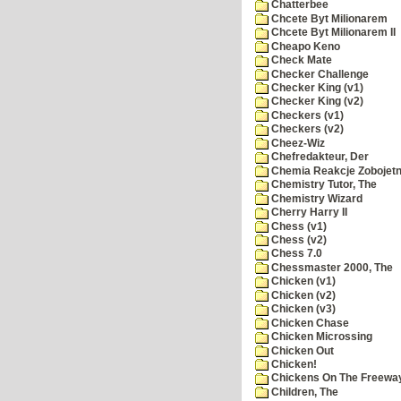
Chatterbee
Chcete Byt Milionarem
Chcete Byt Milionarem II
Cheapo Keno
Check Mate
Checker Challenge
Checker King (v1)
Checker King (v2)
Checkers (v1)
Checkers (v2)
Cheez-Wiz
Chefredakteur, Der
Chemia Reakcje Zobojetn
Chemistry Tutor, The
Chemistry Wizard
Cherry Harry II
Chess (v1)
Chess (v2)
Chess 7.0
Chessmaster 2000, The
Chicken (v1)
Chicken (v2)
Chicken (v3)
Chicken Chase
Chicken Microssing
Chicken Out
Chicken!
Chickens On The Freewa
Children, The