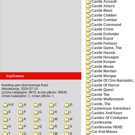
Castle Assault
Castle Attack
Castle Blast
Castle Clobber
Castle Combat
Castle Command
Castle Crisis
Castle Defender
Castle Eayor
Castle Fantasy
Castle Game, The
Castle Hassle
Castle Hexagon
Castle Keeper
Castle Mania
Castle Martian
Castle Morgue
Gry/Games
Castle Of Cire-Nampahc,
Katalog gier (konwencja Kaz)
Castle Of Horror
Aktualizacja: 2026-07-19
Castle Quest
Liczba katalogów: 8878, liczba plików: 40040
Castle Top
Zmian katalogów: 1, zmian plików: 1
Castle Wolfenstein
Castle, The
0-9
A
B
C
D
Castlemaze Adventure
E
F
G
H
I
Castles And Keys
Castles Of Confusion
J
K
L
M
N
Castlevania
O
P
Q
R
S
Castlevania VBXE
Cat And Mouse
T
U
V
W
X