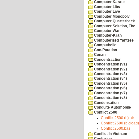
Computer Karate
Computer Libs
Computer Live
Computer Monopoly
Computer Quarterback
Computer Solution, The
Computer War
Computer-Kran
Computerized Yahtzee
Computhello
Con-Putation
Conan
Concentraction
Concentration (v1)
Concentration (v2)
Concentration (v3)
Concentration (v4)
Concentration (v5)
Concentration (v6)
Concentration (v7)
Concentration (v8)
Condensation
Conduite Automobile
Conflict 2500
Conflict 2500 (b).atr
Conflict 2500 (b,cload
Conflict 2500.bas
Conflict In Vietnam
Confuzion