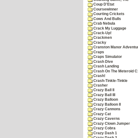
Coup D'Etat
Coursewinner
Courting Crickets
Cows And Bulls
Crab Nebula
Crack My Luggage
Crack-Up!
Crackmen
Cracky
Cranston Manor Adventu
Craps
Craps Simulator
Crash Dive
Crash Landing
Crash On The Meteroid C
Crash!
Crash-Tinkle-Tinkle
Crasher
Crazy Ball II
Crazy Ball III
Crazy Balloon
Crazy Balloon II
Crazy Cannons
Crazy Cat
Crazy Caverns
Crazy Clown Jumper
Crazy Cobra
Crazy Dash 1
Crazy Dash 2