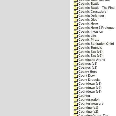
Cosmic Battle
Cosmic Battle - The Final 
Cosmic Crusaders
Cosmic Defender
Cosmic Glob
Cosmic Hero
Cosmic Hero 2 Prologue
Cosmic Invasion
Cosmic Life
Cosmic Pirate
Cosmic Sanitation Chief
Cosmic Tunnels
Cosmic Zap (v1)
Cosmic Zap (v2)
Cosmische Arche
Cosmos (v1)
Cosmos (v2)
Cosmy Hero
Count Down
Count Dracula
Countdown (v1)
Countdown (v2)
Countdown (v3)
Counter
Counteraction
Countermeasure
Counting (v1)
Counting (v2)
Counting Game, The