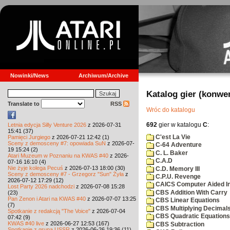
Nowinki/News
Archiwum/Archive
Katalog gier (konwe
Translate to
RSS
Wróc do katalogu
692
gier w katalogu
C
:
Letnia edycja Silly Venture 2026
z 2026-07-31
15:41 (37)
C'est La Vie
Pamięci Jurgiego
z 2026-07-21 12:42 (1)
Sceny z demosceny #7: opowiada SuN
z 2026-07-
C-64 Adventure
19 15:24 (2)
C. L. Baker
Atari Muzeum w Poznaniu na KWAS #40
z 2026-
C.A.D
07-16 16:10 (4)
Nie żyje kolega Pecuś
z 2026-07-13 18:00 (30)
C.D. Memory III
Sceny z demosceny #7 - Grzegorz "Sun" Żyła
z
C.P.U. Revenge
2026-07-12 17:29 (12)
CAICS Computer Aided Ins
Lost Party 2026 nadchodzi
z 2026-07-08 15:28
CBS Addition With Carry
(23)
Pan Zenon i Atari na KWAS #40
z 2026-07-07 13:25
CBS Linear Equations
(7)
CBS Multiplying Decimals
Spotkanie z redakcją "The Voice"
z 2026-07-04
CBS Quadratic Equations
07:42 (9)
KWAS #40 live
z 2026-06-27 12:53 (167)
CBS Subtraction
Spotkanie z grupą USSR
z 2026-06-26 19:36 (11)