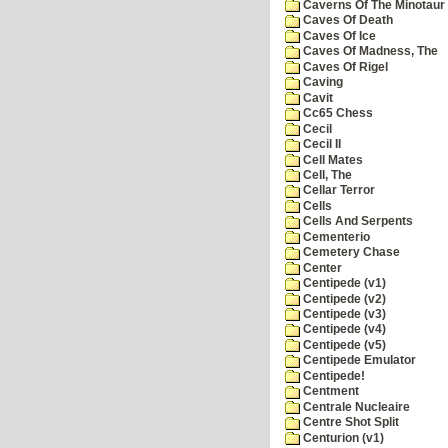
Caverns Of The Minotaur
Caves Of Death
Caves Of Ice
Caves Of Madness, The
Caves Of Rigel
Caving
Cavit
Cc65 Chess
Cecil
Cecil II
Cell Mates
Cell, The
Cellar Terror
Cells
Cells And Serpents
Cementerio
Cemetery Chase
Center
Centipede (v1)
Centipede (v2)
Centipede (v3)
Centipede (v4)
Centipede (v5)
Centipede Emulator
Centipede!
Centment
Centrale Nucleaire
Centre Shot Split
Centurion (v1)