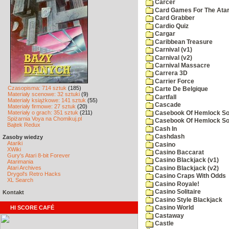
Carcer
Card Games For The Atar
Card Grabber
Cardio Quiz
Cargar
Caribbean Treasure
Carnival (v1)
Carnival (v2)
Carnival Massacre
Carrera 3D
Carrier Force
Czasopisma: 714 sztuk
(185)
Carte De Belgique
Materiały scenowe: 32 sztuki
(9)
Cartfall
Materiały książkowe: 141 sztuk
(55)
Cascade
Materiały firmowe: 27 sztuk
(20)
Materiały o grach: 351 sztuk
(211)
Casebook Of Hemlock Soa
Spiżarnia Voya na Chomikuj.pl
Casebook Of Hemlock Soa
Bajtek Redux
Cash In
Cashdash
Zasoby wiedzy
Atariki
Casino
XWiki
Casino Baccarat
Gury's Atari 8-bit Forever
Casino Blackjack (v1)
Atarimania
Atari Archives
Casino Blackjack (v2)
Drygol's Retro Hacks
Casino Craps With Odds
XL Search
Casino Royale!
Casino Solitaire
Kontakt
Casino Style Blackjack
HI SCORE CAFÉ
Casino World
Castaway
Castle