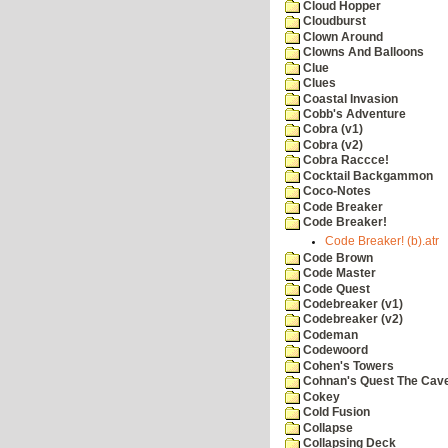
Cloud Hopper
Cloudburst
Clown Around
Clowns And Balloons
Clue
Clues
Coastal Invasion
Cobb's Adventure
Cobra (v1)
Cobra (v2)
Cobra Raccce!
Cocktail Backgammon
Coco-Notes
Code Breaker
Code Breaker!
Code Breaker! (b).atr
Code Brown
Code Master
Code Quest
Codebreaker (v1)
Codebreaker (v2)
Codeman
Codewoord
Cohen's Towers
Cohnan's Quest The Cave
Cokey
Cold Fusion
Collapse
Collapsing Deck