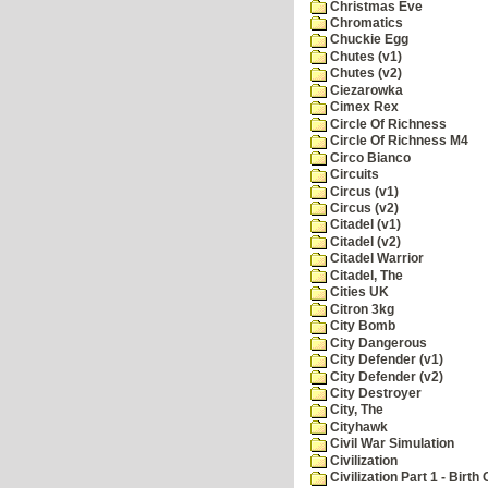
Christmas Eve
Chromatics
Chuckie Egg
Chutes (v1)
Chutes (v2)
Ciezarowka
Cimex Rex
Circle Of Richness
Circle Of Richness M4
Circo Bianco
Circuits
Circus (v1)
Circus (v2)
Citadel (v1)
Citadel (v2)
Citadel Warrior
Citadel, The
Cities UK
Citron 3kg
City Bomb
City Dangerous
City Defender (v1)
City Defender (v2)
City Destroyer
City, The
Cityhawk
Civil War Simulation
Civilization
Civilization Part 1 - Birth 