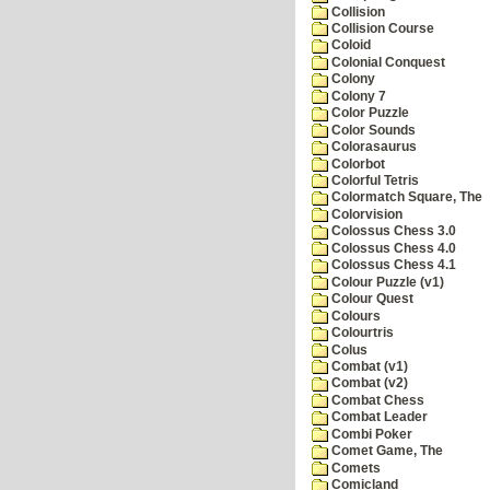
Collision
Collision Course
Coloid
Colonial Conquest
Colony
Colony 7
Color Puzzle
Color Sounds
Colorasaurus
Colorbot
Colorful Tetris
Colormatch Square, The
Colorvision
Colossus Chess 3.0
Colossus Chess 4.0
Colossus Chess 4.1
Colour Puzzle (v1)
Colour Quest
Colours
Colourtris
Colus
Combat (v1)
Combat (v2)
Combat Chess
Combat Leader
Combi Poker
Comet Game, The
Comets
Comicland