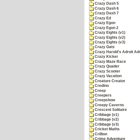
Crazy Dash 5
Crazy Dash 6
Crazy Dash 7
Crazy Ed
Crazy Egon
Crazy Egon 2
Crazy Eights (v1)
Crazy Eights (v2)
Crazy Eights (v3)
Crazy Gats
Crazy Harold's Adroit Ad
Crazy Kicker
Crazy Maze Race
Crazy Quader
Crazy Scooter
Crazy Vacation
Creature Creator
Credino
Creep
Creepers
Creepshow
Creepy Caverns
Crescent Solitaire
Cribbage (v1)
Cribbage (v2)
Cribbage (v3)
Cricket Maths
Crillion
Crime Adventure