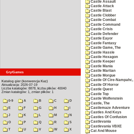
Castle Assault
Castle Attack
Castle Blast
Castle Clobber
Castle Combat
Castle Command
Castle Crisis
Castle Defender
Castle Eayor
Castle Fantasy
Castle Game, The
Castle Hassle
Castle Hexagon
Castle Keeper
Castle Mania
Castle Martian
Gry/Games
Castle Morgue
Castle Of Cire-Nampahc,
Katalog gier (konwencja Kaz)
Castle Of Horror
Aktualizacja: 2026-07-19
Liczba katalogów: 8878, liczba plików: 40040
Castle Quest
Zmian katalogów: 1, zmian plików: 1
Castle Top
Castle Wolfenstein
0-9
A
B
C
D
Castle, The
Castlemaze Adventure
E
F
G
H
I
Castles And Keys
J
K
L
M
N
Castles Of Confusion
Castlevania
O
P
Q
R
S
Castlevania VBXE
T
U
V
W
X
Cat And Mouse