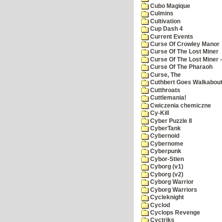
Cubo Magique
Culmins
Cultivation
Cup Dash 4
Current Events
Curse Of Crowley Manor
Curse Of The Lost Miner
Curse Of The Lost Miner
Curse Of The Pharaoh
Curse, The
Cuthbert Goes Walkabou
Cutthroats
Cuttlemania!
Cwiczenia chemiczne
Cy-Kill
Cyber Puzzle II
CyberTank
Cybernoid
Cybernome
Cyberpunk
Cybor-Stien
Cyborg (v1)
Cyborg (v2)
Cyborg Warrior
Cyborg Warriors
Cycleknight
Cyclod
Cyclops Revenge
Cyctriks