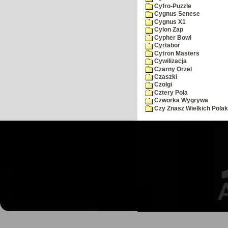
Cyfro-Puzzle
Cygnus Senese
Cygnus X1
Cylon Zap
Cypher Bowl
Cyrtabor
Cytron Masters
Cywilizacja
Czarny Orzel
Czaszki
Czolgi
Cztery Pola
Czworka Wygrywa
Czy Znasz Wielkich Pola