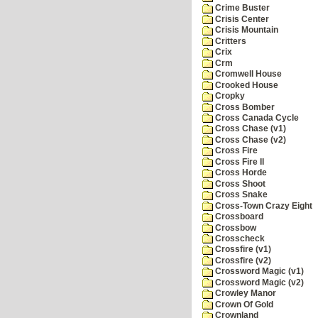
Crime Buster
Crisis Center
Crisis Mountain
Critters
Crix
Crm
Cromwell House
Crooked House
Cropky
Cross Bomber
Cross Canada Cycle
Cross Chase (v1)
Cross Chase (v2)
Cross Fire
Cross Fire II
Cross Horde
Cross Shoot
Cross Snake
Cross-Town Crazy Eight
Crossboard
Crossbow
Crosscheck
Crossfire (v1)
Crossfire (v2)
Crossword Magic (v1)
Crossword Magic (v2)
Crowley Manor
Crown Of Gold
Crownland