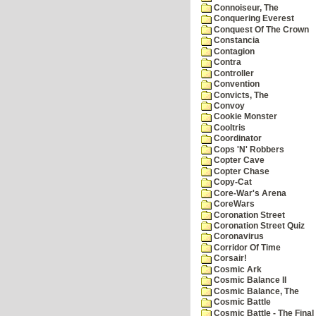
Connoiseur, The
Conquering Everest
Conquest Of The Crown
Constancia
Contagion
Contra
Controller
Convention
Convicts, The
Convoy
Cookie Monster
Cooltris
Coordinator
Cops 'N' Robbers
Copter Cave
Copter Chase
Copy-Cat
Core-War's Arena
CoreWars
Coronation Street
Coronation Street Quiz
Coronavirus
Corridor Of Time
Corsair!
Cosmic Ark
Cosmic Balance II
Cosmic Balance, The
Cosmic Battle
Cosmic Battle - The Final 