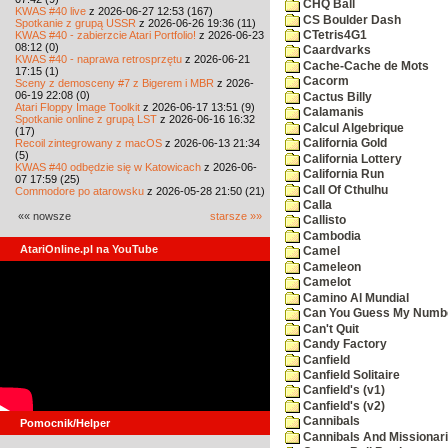
CHQ Ball
KWAS #40 live
z 2026-06-27 12:53 (167)
CS Boulder Dash
Spotkanie z grupą USSR
z 2026-06-26 19:36 (11)
KWAS #40 - zabierzcie Atari Portfolio!
z 2026-06-23
CTetris4G1
08:12 (0)
Caardvarks
KWAS #40 - naprawa retrosprzętu
z 2026-06-21
Cache-Cache de Mots
17:15 (1)
Cacorm
Sceny z demosceny #7 z Bigerem i MBR
z 2026-
06-19 22:08 (0)
Cactus Billy
Atari Floppy Image Toolkit
z 2026-06-17 13:51 (9)
Calamanis
Spotkanie online z grupą LST
z 2026-06-16 16:32
Calcul Algebrique
(17)
Recoil zintegrowany z macOS
z 2026-06-13 21:34
California Gold
(5)
California Lottery
KWAS #40 odbędzie się w Katowicach
z 2026-06-
California Run
07 17:59 (25)
Call Of Cthulhu
Commodore po atarowsku
z 2026-05-28 21:50 (21)
Calla
«« nowsze
starsze »»
Callisto
Cambodia
AtariOnline.pl na YouTube
Camel
Cameleon
Camelot
Camino Al Mundial
Can You Guess My Numb
Can't Quit
Candy Factory
Canfield
Canfield Solitaire
Canfield's (v1)
Canfield's (v2)
Cannibals
Pomocnik/Helper
Cannibals And Missionar