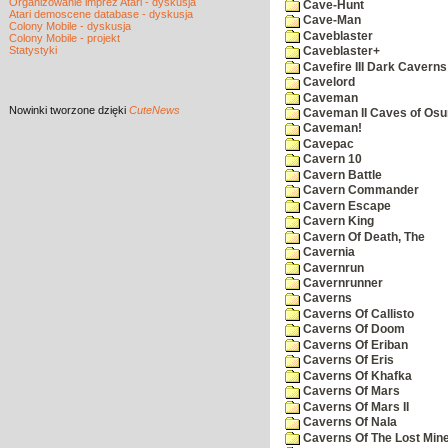
Organizowanie imprez Atari - dyskusja
Cave-Hunt
Atari demoscene database - dyskusja
Cave-Man
Colony Mobile - dyskusja
Caveblaster
Colony Mobile - projekt
Statystyki
Caveblaster+
Cavefire III Dark Caverns
Cavelord
Caveman
Nowinki
tworzone dzięki
CuteNews
Caveman II Caves of Os
Caveman!
Cavepac
Cavern 10
Cavern Battle
Cavern Commander
Cavern Escape
Cavern King
Cavern Of Death, The
Cavernia
Cavernrun
Cavernrunner
Caverns
Caverns Of Callisto
Caverns Of Doom
Caverns Of Eriban
Caverns Of Eris
Caverns Of Khafka
Caverns Of Mars
Caverns Of Mars II
Caverns Of Nala
Caverns Of The Lost Min