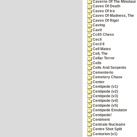
Caverns Of The Minotaur
Caves Of Death
Caves Of Ice
Caves Of Madness, The
Caves Of Rigel
Caving
Cavit
Cc65 Chess
Cecil
Cecil II
Cell Mates
Cell, The
Cellar Terror
Cells
Cells And Serpents
Cementerio
Cemetery Chase
Center
Centipede (v1)
Centipede (v2)
Centipede (v3)
Centipede (v4)
Centipede (v5)
Centipede Emulator
Centipede!
Centment
Centrale Nucleaire
Centre Shot Split
Centurion (v1)