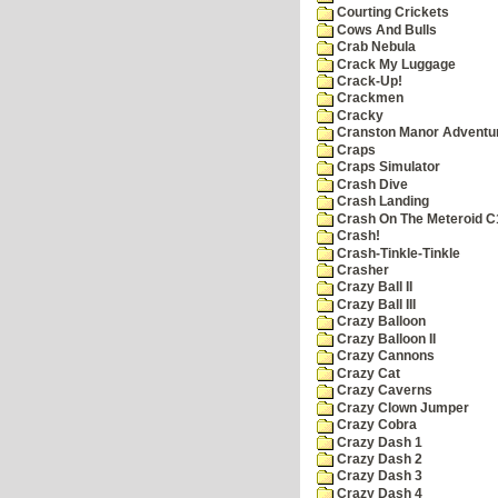
Courting Crickets
Cows And Bulls
Crab Nebula
Crack My Luggage
Crack-Up!
Crackmen
Cracky
Cranston Manor Adventu
Craps
Craps Simulator
Crash Dive
Crash Landing
Crash On The Meteroid C
Crash!
Crash-Tinkle-Tinkle
Crasher
Crazy Ball II
Crazy Ball III
Crazy Balloon
Crazy Balloon II
Crazy Cannons
Crazy Cat
Crazy Caverns
Crazy Clown Jumper
Crazy Cobra
Crazy Dash 1
Crazy Dash 2
Crazy Dash 3
Crazy Dash 4