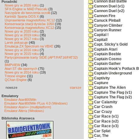
Cannon Ball Battle
Poradniki
Nowe gry w 2026 roku
(1)
Cannon Duel (v1)
SFX-Engine w MAD Pascalu
(3)
Cannon Duel (v2)
Narzędzie do tworzenia scrolli
(12)
Cannon Fire
Kartridż Sparta DOS X
(6)
Usprawnienia magnetofonu XC12
(12)
Canuck Pinball
Konserwacja stacji dysków 1050
(19)
Canyon Climber
Konserwacja magnetofonu XC12
(15)
Canyon Runner
Nowe gry w 2020 roku
(2)
Capital !
Nowe gry w 2019 roku
(35)
Nowe gry w 2017 roku
(3)
Capital!
Larek pokazuje
(40)
Capt. Sticky's Gold
Emulacja ZX Spectrum na VBXE
(26)
Captain Atari
Nowe gry w 2016 roku
(7)
Nowe gry w 2015 roku
(4)
Captain Beeble
Partycjonowanie karty SIDE (APT/FAT16/FAT32)
Captain Cosmo
(1)
Captain Gather
BMPVIEW
(34)
Captain Hook's Potluck B
Atari ST dla opornych
(75)
Nowe gry w 2014 roku
(19)
Captain Underground
Tritone engine
(11)
Captivity
QChan Engine
(6)
Capture
nowsze
starsze
Capture The Alien
Capture The Flag (v1)
Emulatory
Capture The Flag (v2)
Emulator Atari800Win
Car Calamity
Emulator Atari800Win PLus 4.0 (Windows)
Car Crash
Emulator Atari++ (multiplatform)
Emulator Altirra (Windows)
Car Crazy
Car Race (v1)
Biblioteka Atarowca
Car Race (v2)
Car Race (v3)
Car Splat
Car, The