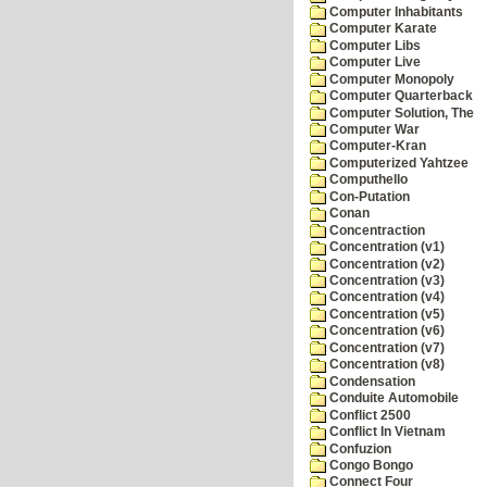
Computer Inhabitants
Computer Karate
Computer Libs
Computer Live
Computer Monopoly
Computer Quarterback
Computer Solution, The
Computer War
Computer-Kran
Computerized Yahtzee
Computhello
Con-Putation
Conan
Concentraction
Concentration (v1)
Concentration (v2)
Concentration (v3)
Concentration (v4)
Concentration (v5)
Concentration (v6)
Concentration (v7)
Concentration (v8)
Condensation
Conduite Automobile
Conflict 2500
Conflict In Vietnam
Confuzion
Congo Bongo
Connect Four