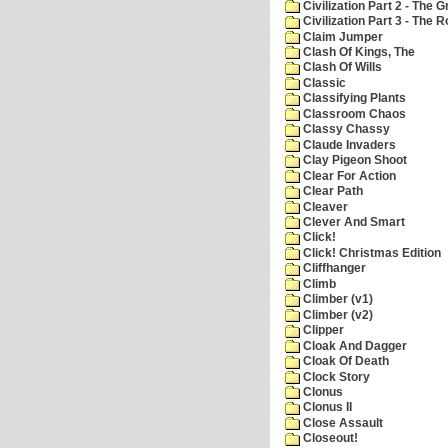
Civilization Part 2 - The 
Civilization Part 3 - The
Claim Jumper
Clash Of Kings, The
Clash Of Wills
Classic
Classifying Plants
Classroom Chaos
Classy Chassy
Claude Invaders
Clay Pigeon Shoot
Clear For Action
Clear Path
Cleaver
Clever And Smart
Click!
Click! Christmas Edition
Cliffhanger
Climb
Climber (v1)
Climber (v2)
Clipper
Cloak And Dagger
Cloak Of Death
Clock Story
Clonus
Clonus II
Close Assault
Closeout!