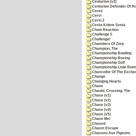
Centurion (v2)
Centurion Defender Of 
Ceres
Cervi
Cervi 2
Cesta Kolem Sveta
Chain Reaction
Challenge 5
Challenge!
Chambers Of Zorp
Champion, The
Championship Bowling
Championship Boxing
Championship Golf
Championship Lode Runn
Chancellor Of The Exche
Change
Changing Hearts
Chaos
Chaotic Crossing, The
Chase (v1)
Chase (v2)
Chase (v3)
Chase (v4)
Chase (v5)
Chase Me!
Chased
Chasm Escape
Chasseu Aux Pigeons