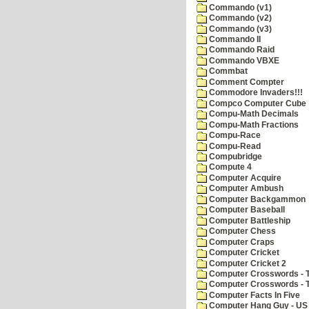
Commando (v1)
Commando (v2)
Commando (v3)
Commando II
Commando Raid
Commando VBXE
Commbat
Comment Compter
Commodore Invaders!!!
Compco Computer Cube
Compu-Math Decimals
Compu-Math Fractions
Compu-Race
Compu-Read
Compubridge
Compute 4
Computer Acquire
Computer Ambush
Computer Backgammon
Computer Baseball
Computer Battleship
Computer Chess
Computer Craps
Computer Cricket
Computer Cricket 2
Computer Crosswords - T
Computer Crosswords - 
Computer Facts In Five
Computer Hang Guy - US 