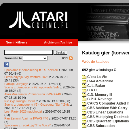
Nowinki/News
Archiwum/Archive
Katalog gier (konwe
Translate to
RSS
Wróc do katalogu
692
gier w katalogu
C
:
Spotkanie z demosceną #9: STeel/Tori
z 2026-08-
07 20:49 (6)
C'est La Vie
Letnia edycja Silly Venture 2026
z 2026-07-31
15:41 (38)
C-64 Adventure
Pamięci Jurgiego
z 2026-07-21 12:42 (1)
C. L. Baker
Sceny z demosceny #7: opowiada SuN
z 2026-07-
C.A.D
19 15:24 (2)
Atari Muzeum w Poznaniu na KWAS #40
z 2026-
C.D. Memory III
07-16 16:10 (4)
C.P.U. Revenge
Nie żyje kolega Pecuś
z 2026-07-13 18:00 (30)
CAICS Computer Aided Ins
Sceny z demosceny #7 - Grzegorz "Sun" Żyła
z
CBS Addition With Carry
2026-07-12 17:29 (12)
Lost Party 2026 nadchodzi
z 2026-07-08 15:28
CBS Linear Equations
(23)
CBS Multiplying Decimals
Pan Zenon i Atari na KWAS #40
z 2026-07-07 13:25
CBS Quadratic Equations
(7)
Spotkanie z redakcją "The Voice"
z 2026-07-04
CBS Subtraction
07:42 (9)