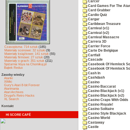
Carcer
Card Games For The Atar
Card Grabber
Cardio Quiz
Cargar
Caribbean Treasure
Carnival (v1)
Carnival (v2)
Carnival Massacre
Carrera 3D
Carrier Force
Czasopisma: 714 sztuk
(185)
Materiały scenowe: 32 sztuki
(9)
Carte De Belgique
Materiały książkowe: 141 sztuk
(55)
Cartfall
Materiały firmowe: 27 sztuk
(20)
Cascade
Materiały o grach: 351 sztuk
(211)
Casebook Of Hemlock Soa
Spiżarnia Voya na Chomikuj.pl
Bajtek Redux
Casebook Of Hemlock Soa
Cash In
Zasoby wiedzy
Cashdash
Atariki
XWiki
Casino
Gury's Atari 8-bit Forever
Casino Baccarat
Atarimania
Casino Blackjack (v1)
Atari Archives
Casino Blackjack (v2)
Drygol's Retro Hacks
XL Search
Casino Craps With Odds
Casino Royale!
Kontakt
Casino Solitaire
Casino Style Blackjack
HI SCORE CAFÉ
Casino World
Castaway
Castle