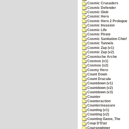
Cosmic Crusaders
Cosmic Defender
Cosmic Glob
Cosmic Hero
Cosmic Hero 2 Prologue
Cosmic Invasion
Cosmic Life
Cosmic Pirate
Cosmic Sanitation Chief
Cosmic Tunnels
Cosmic Zap (v1)
Cosmic Zap (v2)
Cosmische Arche
Cosmos (v1)
Cosmos (v2)
Cosmy Hero
Count Down
Count Dracula
Countdown (v1)
Countdown (v2)
Countdown (v3)
Counter
Counteraction
Countermeasure
Counting (v1)
Counting (v2)
Counting Game, The
Coup D'Etat
Coursewinner