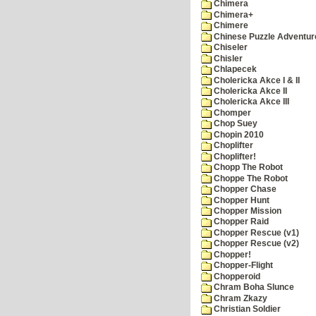
Chimera
Chimera+
Chimere
Chinese Puzzle Adventur
Chiseler
Chisler
Chlapecek
Cholericka Akce I & II
Cholericka Akce II
Cholericka Akce III
Chomper
Chop Suey
Chopin 2010
Choplifter
Choplifter!
Chopp The Robot
Choppe The Robot
Chopper Chase
Chopper Hunt
Chopper Mission
Chopper Raid
Chopper Rescue (v1)
Chopper Rescue (v2)
Chopper!
Chopper-Flight
Chopperoid
Chram Boha Slunce
Chram Zkazy
Christian Soldier