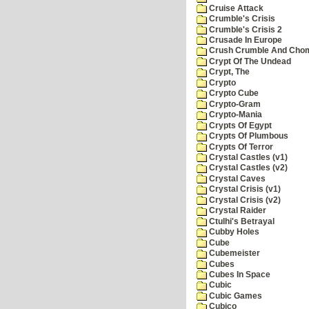
Cruise Attack
Crumble's Crisis
Crumble's Crisis 2
Crusade In Europe
Crush Crumble And Cho
Crypt Of The Undead
Crypt, The
Crypto
Crypto Cube
Crypto-Gram
Crypto-Mania
Crypts Of Egypt
Crypts Of Plumbous
Crypts Of Terror
Crystal Castles (v1)
Crystal Castles (v2)
Crystal Caves
Crystal Crisis (v1)
Crystal Crisis (v2)
Crystal Raider
Ctulhi's Betrayal
Cubby Holes
Cube
Cubemeister
Cubes
Cubes In Space
Cubic
Cubic Games
Cubico