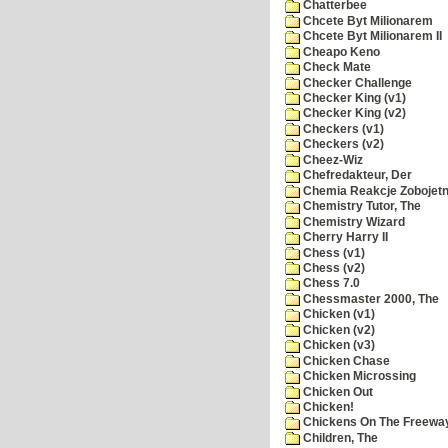
Chatterbee
Chcete Byt Milionarem
Chcete Byt Milionarem II
Cheapo Keno
Check Mate
Checker Challenge
Checker King (v1)
Checker King (v2)
Checkers (v1)
Checkers (v2)
Cheez-Wiz
Chefredakteur, Der
Chemia Reakcje Zobojetn
Chemistry Tutor, The
Chemistry Wizard
Cherry Harry II
Chess (v1)
Chess (v2)
Chess 7.0
Chessmaster 2000, The
Chicken (v1)
Chicken (v2)
Chicken (v3)
Chicken Chase
Chicken Microssing
Chicken Out
Chicken!
Chickens On The Freewa
Children, The