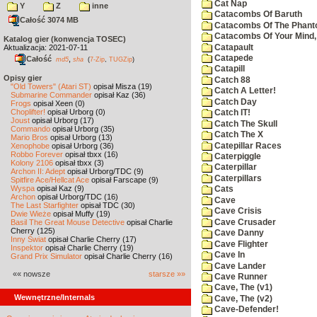
Cat Nap
Y
Z
inne
Catacombs Of Baruth
Całość 3074 MB
Catacombs Of The Phan
Catacombs Of Your Mind,
Katalog gier (konwencja TOSEC)
Catapault
Aktualizacja: 2021-07-11
Catapede
Całość
,
md5
sha
(
7-Zip
,
TUGZip
)
Catapill
Opisy gier
Catch 88
"Old Towers" (Atari ST)
opisał Misza (19)
Catch A Letter!
Submarine Commander
opisał Kaz (36)
Catch Day
Frogs
opisał Xeen (0)
Choplifter!
opisał Urborg (0)
Catch IT!
Joust
opisał Urborg (17)
Catch The Skull
Commando
opisał Urborg (35)
Catch The X
Mario Bros
opisał Urborg (13)
Catepillar Races
Xenophobe
opisał Urborg (36)
Robbo Forever
opisał tbxx (16)
Caterpiggle
Kolony 2106
opisał tbxx (3)
Caterpillar
Archon II: Adept
opisał Urborg/TDC (9)
Caterpillars
Spitfire Ace/Hellcat Ace
opisał Farscape (9)
Wyspa
opisał Kaz (9)
Cats
Archon
opisał Urborg/TDC (16)
Cave
The Last Starfighter
opisał TDC (30)
Cave Crisis
Dwie Wieże
opisał Muffy (19)
Cave Crusader
Basil The Great Mouse Detective
opisał Charlie
Cherry (125)
Cave Danny
Inny Świat
opisał Charlie Cherry (17)
Cave Flighter
Inspektor
opisał Charlie Cherry (19)
Cave In
Grand Prix Simulator
opisał Charlie Cherry (16)
Cave Lander
«« nowsze
starsze »»
Cave Runner
Cave, The (v1)
Wewnętrzne/Internals
Cave, The (v2)
Cave-Defender!