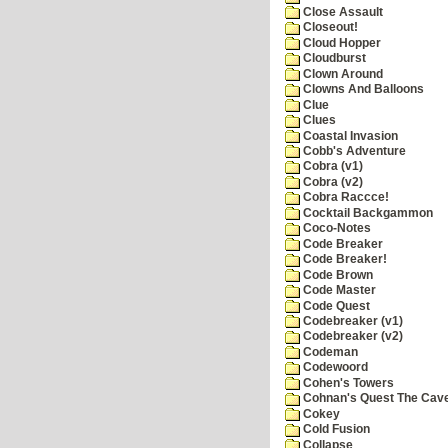
Close Assault
Closeout!
Cloud Hopper
Cloudburst
Clown Around
Clowns And Balloons
Clue
Clues
Coastal Invasion
Cobb's Adventure
Cobra (v1)
Cobra (v2)
Cobra Raccce!
Cocktail Backgammon
Coco-Notes
Code Breaker
Code Breaker!
Code Brown
Code Master
Code Quest
Codebreaker (v1)
Codebreaker (v2)
Codeman
Codewoord
Cohen's Towers
Cohnan's Quest The Cave
Cokey
Cold Fusion
Collapse