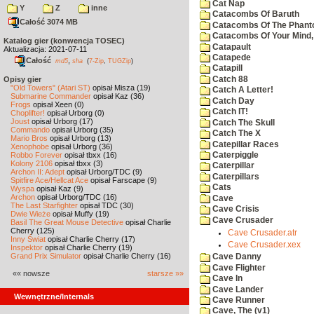
Cat Nap
Y
Z
inne
Catacombs Of Baruth
Całość 3074 MB
Catacombs Of The Phan
Catacombs Of Your Mind,
Katalog gier (konwencja TOSEC)
Catapault
Aktualizacja: 2021-07-11
Catapede
Całość
,
md5
sha
(
7-Zip
,
TUGZip
)
Catapill
Catch 88
Opisy gier
"Old Towers" (Atari ST)
opisał Misza (19)
Catch A Letter!
Submarine Commander
opisał Kaz (36)
Catch Day
Frogs
opisał Xeen (0)
Catch IT!
Choplifter!
opisał Urborg (0)
Joust
opisał Urborg (17)
Catch The Skull
Commando
opisał Urborg (35)
Catch The X
Mario Bros
opisał Urborg (13)
Catepillar Races
Xenophobe
opisał Urborg (36)
Robbo Forever
opisał tbxx (16)
Caterpiggle
Kolony 2106
opisał tbxx (3)
Caterpillar
Archon II: Adept
opisał Urborg/TDC (9)
Caterpillars
Spitfire Ace/Hellcat Ace
opisał Farscape (9)
Cats
Wyspa
opisał Kaz (9)
Archon
opisał Urborg/TDC (16)
Cave
The Last Starfighter
opisał TDC (30)
Cave Crisis
Dwie Wieże
opisał Muffy (19)
Cave Crusader
Basil The Great Mouse Detective
opisał Charlie
Cherry (125)
Cave Crusader.atr
Inny Świat
opisał Charlie Cherry (17)
Cave Crusader.xex
Inspektor
opisał Charlie Cherry (19)
Grand Prix Simulator
opisał Charlie Cherry (16)
Cave Danny
Cave Flighter
«« nowsze
starsze »»
Cave In
Cave Lander
Wewnętrzne/Internals
Cave Runner
Cave, The (v1)