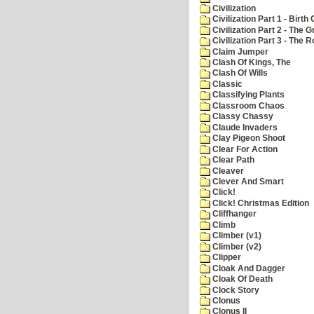
Civilization
Civilization Part 1 - Birth 
Civilization Part 2 - The 
Civilization Part 3 - The
Claim Jumper
Clash Of Kings, The
Clash Of Wills
Classic
Classifying Plants
Classroom Chaos
Classy Chassy
Claude Invaders
Clay Pigeon Shoot
Clear For Action
Clear Path
Cleaver
Clever And Smart
Click!
Click! Christmas Edition
Cliffhanger
Climb
Climber (v1)
Climber (v2)
Clipper
Cloak And Dagger
Cloak Of Death
Clock Story
Clonus
Clonus II