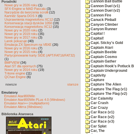
Cannon Ball Battle
Poradniki
Nowe gry w 2026 roku
(1)
Cannon Duel (v1)
SFX-Engine w MAD Pascalu
(3)
Cannon Duel (v2)
Narzędzie do tworzenia scrolli
(12)
Cannon Fire
Kartridż Sparta DOS X
(6)
Usprawnienia magnetofonu XC12
(12)
Canuck Pinball
Konserwacja stacji dysków 1050
(19)
Canyon Climber
Konserwacja magnetofonu XC12
(15)
Canyon Runner
Nowe gry w 2020 roku
(2)
Capital !
Nowe gry w 2019 roku
(35)
Nowe gry w 2017 roku
(3)
Capital!
Larek pokazuje
(40)
Capt. Sticky's Gold
Emulacja ZX Spectrum na VBXE
(26)
Captain Atari
Nowe gry w 2016 roku
(7)
Nowe gry w 2015 roku
(4)
Captain Beeble
Partycjonowanie karty SIDE (APT/FAT16/FAT32)
Captain Cosmo
(1)
Captain Gather
BMPVIEW
(34)
Captain Hook's Potluck B
Atari ST dla opornych
(75)
Nowe gry w 2014 roku
(19)
Captain Underground
Tritone engine
(11)
Captivity
QChan Engine
(6)
Capture
nowsze
starsze
Capture The Alien
Capture The Flag (v1)
Emulatory
Capture The Flag (v2)
Emulator Atari800Win
Car Calamity
Emulator Atari800Win PLus 4.0 (Windows)
Car Crash
Emulator Atari++ (multiplatform)
Emulator Altirra (Windows)
Car Crazy
Car Race (v1)
Biblioteka Atarowca
Car Race (v2)
Car Race (v3)
Car Splat
Car, The