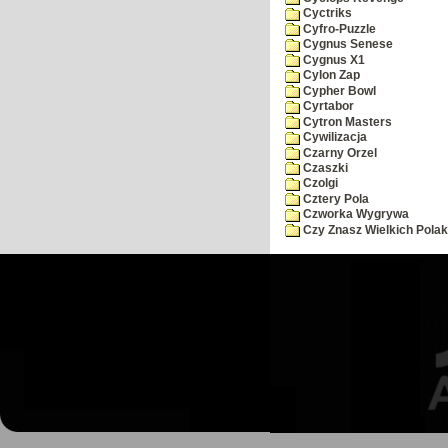
Cyctriks
Cyfro-Puzzle
Cygnus Senese
Cygnus X1
Cylon Zap
Cypher Bowl
Cyrtabor
Cytron Masters
Cywilizacja
Czarny Orzel
Czaszki
Czolgi
Cztery Pola
Czworka Wygrywa
Czy Znasz Wielkich Pola