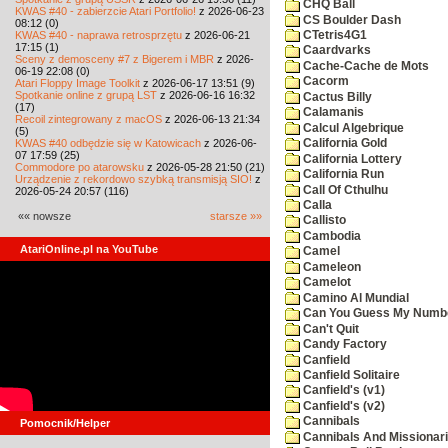
CHQ Ball
KWAS #40 - zabierzcie Atari Portfolio!
z 2026-06-23
CS Boulder Dash
08:12 (0)
KWAS #40 - naprawa retrosprzętu
z 2026-06-21
CTetris4G1
17:15 (1)
Caardvarks
Sceny z demosceny #7 z Bigerem i MBR
z 2026-
Cache-Cache de Mots
06-19 22:08 (0)
Cacorm
Atari Floppy Image Toolkit
z 2026-06-17 13:51 (9)
Spotkanie online z grupą LST
z 2026-06-16 16:32
Cactus Billy
(17)
Calamanis
Recoil zintegrowany z macOS
z 2026-06-13 21:34
Calcul Algebrique
(5)
KWAS #40 odbędzie się w Katowicach
z 2026-06-
California Gold
07 17:59 (25)
California Lottery
Commodore po atarowsku
z 2026-05-28 21:50 (21)
California Run
Urządzenie z rekordowo szybką transmisją SIO!
z
Call Of Cthulhu
2026-05-24 20:57 (116)
Calla
«« nowsze
starsze »»
Callisto
Cambodia
AtariOnline.pl na YouTube
Camel
Cameleon
Camelot
Camino Al Mundial
Can You Guess My Numb
Can't Quit
Candy Factory
Canfield
Canfield Solitaire
Canfield's (v1)
Canfield's (v2)
Cannibals
Pomocnik/Helper
Cannibals And Missionar