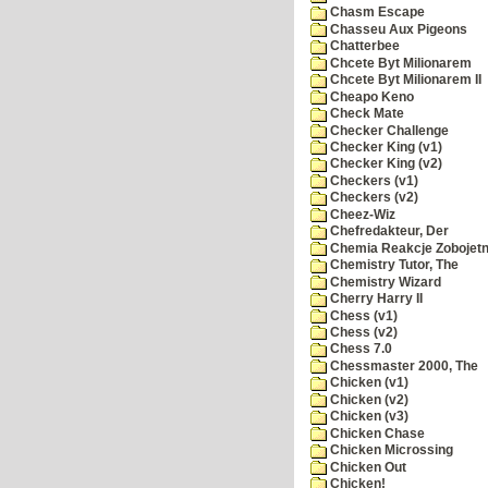
Chasm Escape
Chasseu Aux Pigeons
Chatterbee
Chcete Byt Milionarem
Chcete Byt Milionarem II
Cheapo Keno
Check Mate
Checker Challenge
Checker King (v1)
Checker King (v2)
Checkers (v1)
Checkers (v2)
Cheez-Wiz
Chefredakteur, Der
Chemia Reakcje Zobojetn
Chemistry Tutor, The
Chemistry Wizard
Cherry Harry II
Chess (v1)
Chess (v2)
Chess 7.0
Chessmaster 2000, The
Chicken (v1)
Chicken (v2)
Chicken (v3)
Chicken Chase
Chicken Microssing
Chicken Out
Chicken!