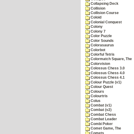
Collapsing Deck
Collision
Collision Course
Coloid
Colonial Conquest
Colony
Colony 7
Color Puzzle
Color Sounds
Colorasaurus
Colorbot
Colorful Tetris
Colormatch Square, The
Colorvision
Colossus Chess 3.0
Colossus Chess 4.0
Colossus Chess 4.1
Colour Puzzle (v1)
Colour Quest
Colours
Colourtris
Colus
Combat (v1)
Combat (v2)
Combat Chess
Combat Leader
Combi Poker
Comet Game, The
Comets