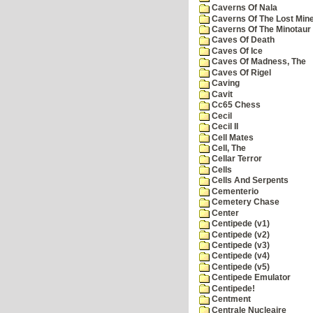
Caverns Of Nala
Caverns Of The Lost Min
Caverns Of The Minotaur
Caves Of Death
Caves Of Ice
Caves Of Madness, The
Caves Of Rigel
Caving
Cavit
Cc65 Chess
Cecil
Cecil II
Cell Mates
Cell, The
Cellar Terror
Cells
Cells And Serpents
Cementerio
Cemetery Chase
Center
Centipede (v1)
Centipede (v2)
Centipede (v3)
Centipede (v4)
Centipede (v5)
Centipede Emulator
Centipede!
Centment
Centrale Nucleaire