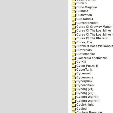
Cubico
Cubo Magique
Culmins
Cultivation
Cup Dash 4
Current Events
Curse Of Crowley Manor
Curse Of The Lost Miner
Curse Of The Lost Miner
Curse Of The Pharaoh
Curse, The
Cuthbert Goes Walkabou
Cutthroats
Cuttlemania!
Cwiczenia chemiczne
Cy-Kill
Cyber Puzzle II
CyberTank
Cybernoid
Cybernome
Cyberpunk
Cybor-Stien
Cyborg (v1)
Cyborg (v2)
Cyborg Warrior
Cyborg Warriors
Cycleknight
Cyclod
Cyclops Revenge