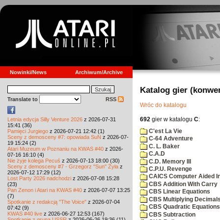
Nowinki/News
Archiwum/Archive
Katalog gier (konwe
Translate to
RSS
Wróc do katalogu
692
gier w katalogu
C
:
Letnia edycja Silly Venture 2026
z 2026-07-31
15:41 (36)
C'est La Vie
Pamięci Jurgiego
z 2026-07-21 12:42 (1)
Sceny z demosceny #7: opowiada SuN
z 2026-07-
C-64 Adventure
19 15:24 (2)
C. L. Baker
Atari Muzeum w Poznaniu na KWAS #40
z 2026-
C.A.D
07-16 16:10 (4)
Nie żyje kolega Pecuś
z 2026-07-13 18:00 (30)
C.D. Memory III
Sceny z demosceny #7 - Grzegorz "Sun" Żyła
z
C.P.U. Revenge
2026-07-12 17:29 (12)
CAICS Computer Aided Ins
Lost Party 2026 nadchodzi
z 2026-07-08 15:28
CBS Addition With Carry
(23)
Pan Zenon i Atari na KWAS #40
z 2026-07-07 13:25
CBS Linear Equations
(7)
CBS Multiplying Decimals
Spotkanie z redakcją "The Voice"
z 2026-07-04
CBS Quadratic Equations
07:42 (9)
KWAS #40 live
z 2026-06-27 12:53 (167)
CBS Subtraction
Spotkanie z grupą USSR
z 2026-06-26 19:36 (11)