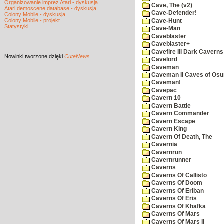
Organizowanie imprez Atari - dyskusja
Cave, The (v2)
Atari demoscene database - dyskusja
Cave-Defender!
Colony Mobile - dyskusja
Colony Mobile - projekt
Cave-Hunt
Statystyki
Cave-Man
Caveblaster
Caveblaster+
Cavefire III Dark Caverns
Nowinki
tworzone dzięki
CuteNews
Cavelord
Caveman
Caveman II Caves of Os
Caveman!
Cavepac
Cavern 10
Cavern Battle
Cavern Commander
Cavern Escape
Cavern King
Cavern Of Death, The
Cavernia
Cavernrun
Cavernrunner
Caverns
Caverns Of Callisto
Caverns Of Doom
Caverns Of Eriban
Caverns Of Eris
Caverns Of Khafka
Caverns Of Mars
Caverns Of Mars II