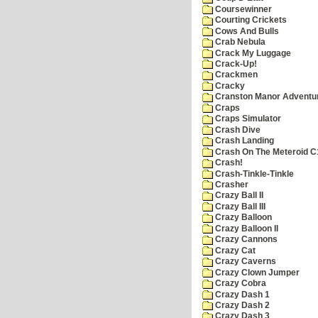
Coursewinner
Courting Crickets
Cows And Bulls
Crab Nebula
Crack My Luggage
Crack-Up!
Crackmen
Cracky
Cranston Manor Adventu
Craps
Craps Simulator
Crash Dive
Crash Landing
Crash On The Meteroid C
Crash!
Crash-Tinkle-Tinkle
Crasher
Crazy Ball II
Crazy Ball III
Crazy Balloon
Crazy Balloon II
Crazy Cannons
Crazy Cat
Crazy Caverns
Crazy Clown Jumper
Crazy Cobra
Crazy Dash 1
Crazy Dash 2
Crazy Dash 3