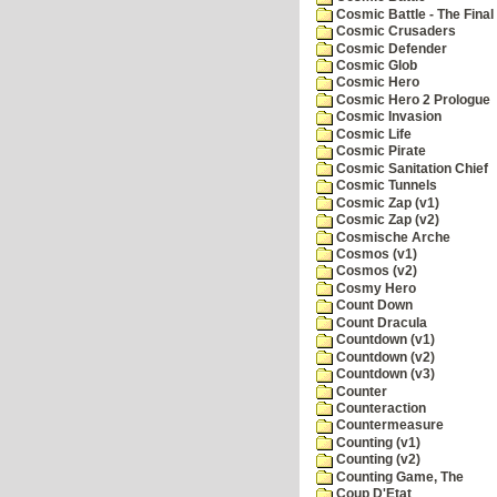
Cosmic Battle - The Final 
Cosmic Crusaders
Cosmic Defender
Cosmic Glob
Cosmic Hero
Cosmic Hero 2 Prologue
Cosmic Invasion
Cosmic Life
Cosmic Pirate
Cosmic Sanitation Chief
Cosmic Tunnels
Cosmic Zap (v1)
Cosmic Zap (v2)
Cosmische Arche
Cosmos (v1)
Cosmos (v2)
Cosmy Hero
Count Down
Count Dracula
Countdown (v1)
Countdown (v2)
Countdown (v3)
Counter
Counteraction
Countermeasure
Counting (v1)
Counting (v2)
Counting Game, The
Coup D'Etat