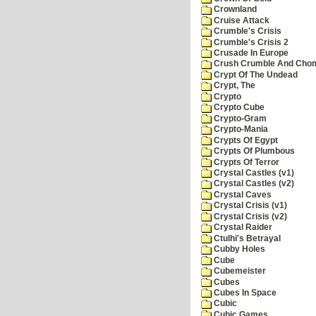
Crownland
Cruise Attack
Crumble's Crisis
Crumble's Crisis 2
Crusade In Europe
Crush Crumble And Cho
Crypt Of The Undead
Crypt, The
Crypto
Crypto Cube
Crypto-Gram
Crypto-Mania
Crypts Of Egypt
Crypts Of Plumbous
Crypts Of Terror
Crystal Castles (v1)
Crystal Castles (v2)
Crystal Caves
Crystal Crisis (v1)
Crystal Crisis (v2)
Crystal Raider
Ctulhi's Betrayal
Cubby Holes
Cube
Cubemeister
Cubes
Cubes In Space
Cubic
Cubic Games