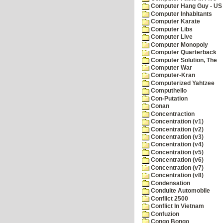
Computer Hang Guy - US 
Computer Inhabitants
Computer Karate
Computer Libs
Computer Live
Computer Monopoly
Computer Quarterback
Computer Solution, The
Computer War
Computer-Kran
Computerized Yahtzee
Computhello
Con-Putation
Conan
Concentraction
Concentration (v1)
Concentration (v2)
Concentration (v3)
Concentration (v4)
Concentration (v5)
Concentration (v6)
Concentration (v7)
Concentration (v8)
Condensation
Conduite Automobile
Conflict 2500
Conflict In Vietnam
Confuzion
Congo Bongo