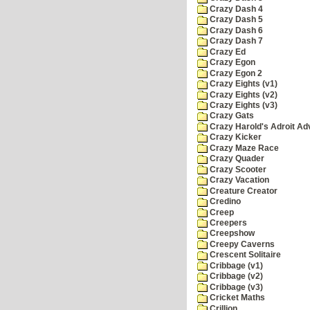
Crazy Dash 4
Crazy Dash 5
Crazy Dash 6
Crazy Dash 7
Crazy Ed
Crazy Egon
Crazy Egon 2
Crazy Eights (v1)
Crazy Eights (v2)
Crazy Eights (v3)
Crazy Gats
Crazy Harold's Adroit Ad
Crazy Kicker
Crazy Maze Race
Crazy Quader
Crazy Scooter
Crazy Vacation
Creature Creator
Credino
Creep
Creepers
Creepshow
Creepy Caverns
Crescent Solitaire
Cribbage (v1)
Cribbage (v2)
Cribbage (v3)
Cricket Maths
Crillion