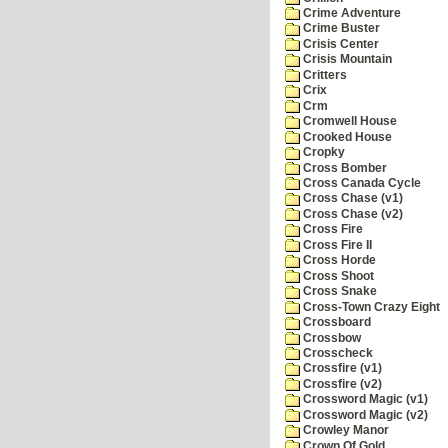
Crime Adventure
Crime Buster
Crisis Center
Crisis Mountain
Critters
Crix
Crm
Cromwell House
Crooked House
Cropky
Cross Bomber
Cross Canada Cycle
Cross Chase (v1)
Cross Chase (v2)
Cross Fire
Cross Fire II
Cross Horde
Cross Shoot
Cross Snake
Cross-Town Crazy Eight
Crossboard
Crossbow
Crosscheck
Crossfire (v1)
Crossfire (v2)
Crossword Magic (v1)
Crossword Magic (v2)
Crowley Manor
Crown Of Gold