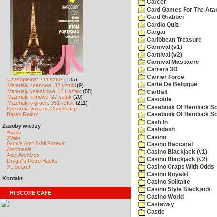
Carcer
Card Games For The Atar
Card Grabber
Cardio Quiz
Cargar
Caribbean Treasure
Carnival (v1)
Carnival (v2)
Carnival Massacre
Carrera 3D
Carrier Force
Czasopisma: 714 sztuk
(185)
Carte De Belgique
Materiały scenowe: 32 sztuki
(9)
Materiały książkowe: 141 sztuk
(55)
Cartfall
Materiały firmowe: 27 sztuk
(20)
Cascade
Materiały o grach: 351 sztuk
(211)
Casebook Of Hemlock Soa
Spiżarnia Voya na Chomikuj.pl
Bajtek Redux
Casebook Of Hemlock Soa
Cash In
Zasoby wiedzy
Cashdash
Atariki
Casino
XWiki
Gury's Atari 8-bit Forever
Casino Baccarat
Atarimania
Casino Blackjack (v1)
Atari Archives
Casino Blackjack (v2)
Drygol's Retro Hacks
XL Search
Casino Craps With Odds
Casino Royale!
Kontakt
Casino Solitaire
Casino Style Blackjack
HI SCORE CAFÉ
Casino World
Castaway
Castle