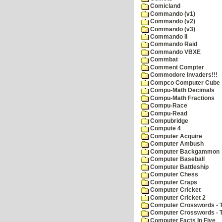
Comicland
Commando (v1)
Commando (v2)
Commando (v3)
Commando II
Commando Raid
Commando VBXE
Commbat
Comment Compter
Commodore Invaders!!!
Compco Computer Cube
Compu-Math Decimals
Compu-Math Fractions
Compu-Race
Compu-Read
Compubridge
Compute 4
Computer Acquire
Computer Ambush
Computer Backgammon
Computer Baseball
Computer Battleship
Computer Chess
Computer Craps
Computer Cricket
Computer Cricket 2
Computer Crosswords - T
Computer Crosswords - 
Computer Facts In Five