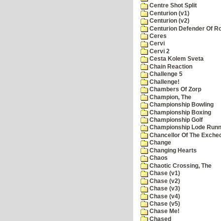
Centre Shot Split
Centurion (v1)
Centurion (v2)
Centurion Defender Of 
Ceres
Cervi
Cervi 2
Cesta Kolem Sveta
Chain Reaction
Challenge 5
Challenge!
Chambers Of Zorp
Champion, The
Championship Bowling
Championship Boxing
Championship Golf
Championship Lode Runn
Chancellor Of The Exche
Change
Changing Hearts
Chaos
Chaotic Crossing, The
Chase (v1)
Chase (v2)
Chase (v3)
Chase (v4)
Chase (v5)
Chase Me!
Chased