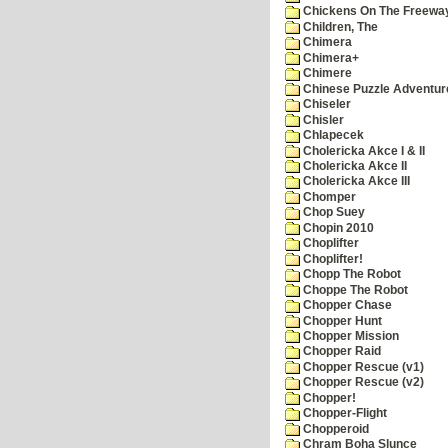
Chickens On The Freewa
Children, The
Chimera
Chimera+
Chimere
Chinese Puzzle Adventur
Chiseler
Chisler
Chlapecek
Cholericka Akce I & II
Cholericka Akce II
Cholericka Akce III
Chomper
Chop Suey
Chopin 2010
Choplifter
Choplifter!
Chopp The Robot
Choppe The Robot
Chopper Chase
Chopper Hunt
Chopper Mission
Chopper Raid
Chopper Rescue (v1)
Chopper Rescue (v2)
Chopper!
Chopper-Flight
Chopperoid
Chram Boha Slunce