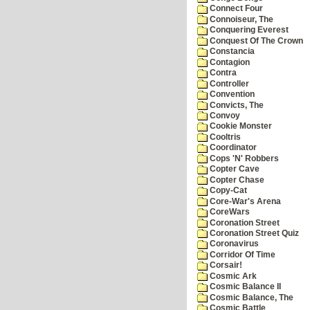
Connect Four
Connoiseur, The
Conquering Everest
Conquest Of The Crown
Constancia
Contagion
Contra
Controller
Convention
Convicts, The
Convoy
Cookie Monster
Cooltris
Coordinator
Cops 'N' Robbers
Copter Cave
Copter Chase
Copy-Cat
Core-War's Arena
CoreWars
Coronation Street
Coronation Street Quiz
Coronavirus
Corridor Of Time
Corsair!
Cosmic Ark
Cosmic Balance II
Cosmic Balance, The
Cosmic Battle