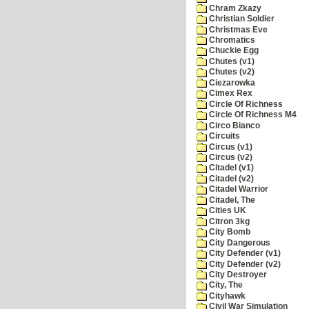
Chram Zkazy
Christian Soldier
Christmas Eve
Chromatics
Chuckie Egg
Chutes (v1)
Chutes (v2)
Ciezarowka
Cimex Rex
Circle Of Richness
Circle Of Richness M4
Circo Bianco
Circuits
Circus (v1)
Circus (v2)
Citadel (v1)
Citadel (v2)
Citadel Warrior
Citadel, The
Cities UK
Citron 3kg
City Bomb
City Dangerous
City Defender (v1)
City Defender (v2)
City Destroyer
City, The
Cityhawk
Civil War Simulation