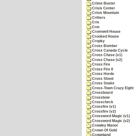
Crime Buster
Crisis Center
Crisis Mountain
Critters
Crix
Crm
Cromwell House
Crooked House
Cropky
Cross Bomber
Cross Canada Cycle
Cross Chase (v1)
Cross Chase (v2)
Cross Fire
Cross Fire II
Cross Horde
Cross Shoot
Cross Snake
Cross-Town Crazy Eight
Crossboard
Crossbow
Crosscheck
Crossfire (v1)
Crossfire (v2)
Crossword Magic (v1)
Crossword Magic (v2)
Crowley Manor
Crown Of Gold
Crownland