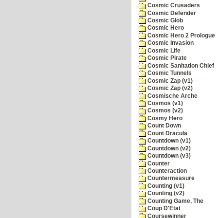
Cosmic Crusaders
Cosmic Defender
Cosmic Glob
Cosmic Hero
Cosmic Hero 2 Prologue
Cosmic Invasion
Cosmic Life
Cosmic Pirate
Cosmic Sanitation Chief
Cosmic Tunnels
Cosmic Zap (v1)
Cosmic Zap (v2)
Cosmische Arche
Cosmos (v1)
Cosmos (v2)
Cosmy Hero
Count Down
Count Dracula
Countdown (v1)
Countdown (v2)
Countdown (v3)
Counter
Counteraction
Countermeasure
Counting (v1)
Counting (v2)
Counting Game, The
Coup D'Etat
Coursewinner