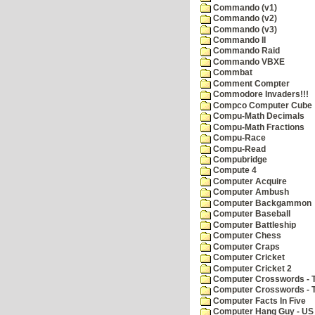
Commando (v1)
Commando (v2)
Commando (v3)
Commando II
Commando Raid
Commando VBXE
Commbat
Comment Compter
Commodore Invaders!!!
Compco Computer Cube
Compu-Math Decimals
Compu-Math Fractions
Compu-Race
Compu-Read
Compubridge
Compute 4
Computer Acquire
Computer Ambush
Computer Backgammon
Computer Baseball
Computer Battleship
Computer Chess
Computer Craps
Computer Cricket
Computer Cricket 2
Computer Crosswords - T
Computer Crosswords - 
Computer Facts In Five
Computer Hang Guy - US 