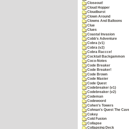
Closeout!
Cloud Hopper
Cloudburst
Clown Around
Clowns And Balloons
Clue
Clues
Coastal Invasion
Cobb's Adventure
Cobra (v1)
Cobra (v2)
Cobra Raccce!
Cocktail Backgammon
Coco-Notes
Code Breaker
Code Breaker!
Code Brown
Code Master
Code Quest
Codebreaker (v1)
Codebreaker (v2)
Codeman
Codewoord
Cohen's Towers
Cohnan's Quest The Cave
Cokey
Cold Fusion
Collapse
Collapsing Deck