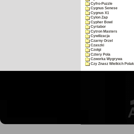
Cyfro-Puzzle
Cygnus Senese
Cygnus X1
Cylon Zap
Cypher Bowl
Cyrtabor
Cytron Masters
Cywilizacja
Czarny Orzel
Czaszki
Czolgi
Cztery Pola
Czworka Wygrywa
Czy Znasz Wielkich Pola