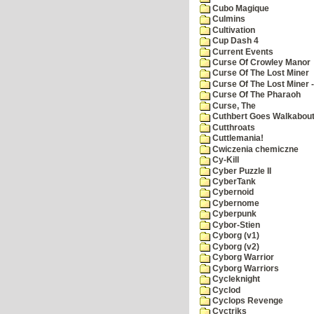
Cubo Magique
Culmins
Cultivation
Cup Dash 4
Current Events
Curse Of Crowley Manor
Curse Of The Lost Miner
Curse Of The Lost Miner
Curse Of The Pharaoh
Curse, The
Cuthbert Goes Walkabou
Cutthroats
Cuttlemania!
Cwiczenia chemiczne
Cy-Kill
Cyber Puzzle II
CyberTank
Cybernoid
Cybernome
Cyberpunk
Cybor-Stien
Cyborg (v1)
Cyborg (v2)
Cyborg Warrior
Cyborg Warriors
Cycleknight
Cyclod
Cyclops Revenge
Cyctriks