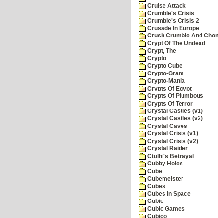
Cruise Attack
Crumble's Crisis
Crumble's Crisis 2
Crusade In Europe
Crush Crumble And Cho
Crypt Of The Undead
Crypt, The
Crypto
Crypto Cube
Crypto-Gram
Crypto-Mania
Crypts Of Egypt
Crypts Of Plumbous
Crypts Of Terror
Crystal Castles (v1)
Crystal Castles (v2)
Crystal Caves
Crystal Crisis (v1)
Crystal Crisis (v2)
Crystal Raider
Ctulhi's Betrayal
Cubby Holes
Cube
Cubemeister
Cubes
Cubes In Space
Cubic
Cubic Games
Cubico