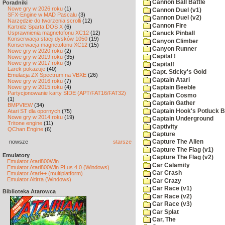
Cannon Ball Battle
Poradniki
Nowe gry w 2026 roku
(1)
Cannon Duel (v1)
SFX-Engine w MAD Pascalu
(3)
Cannon Duel (v2)
Narzędzie do tworzenia scrolli
(12)
Cannon Fire
Kartridż Sparta DOS X
(6)
Usprawnienia magnetofonu XC12
(12)
Canuck Pinball
Konserwacja stacji dysków 1050
(19)
Canyon Climber
Konserwacja magnetofonu XC12
(15)
Canyon Runner
Nowe gry w 2020 roku
(2)
Capital !
Nowe gry w 2019 roku
(35)
Nowe gry w 2017 roku
(3)
Capital!
Larek pokazuje
(40)
Capt. Sticky's Gold
Emulacja ZX Spectrum na VBXE
(26)
Captain Atari
Nowe gry w 2016 roku
(7)
Nowe gry w 2015 roku
(4)
Captain Beeble
Partycjonowanie karty SIDE (APT/FAT16/FAT32)
Captain Cosmo
(1)
Captain Gather
BMPVIEW
(34)
Captain Hook's Potluck B
Atari ST dla opornych
(75)
Nowe gry w 2014 roku
(19)
Captain Underground
Tritone engine
(11)
Captivity
QChan Engine
(6)
Capture
nowsze
starsze
Capture The Alien
Capture The Flag (v1)
Emulatory
Capture The Flag (v2)
Emulator Atari800Win
Car Calamity
Emulator Atari800Win PLus 4.0 (Windows)
Car Crash
Emulator Atari++ (multiplatform)
Emulator Altirra (Windows)
Car Crazy
Car Race (v1)
Biblioteka Atarowca
Car Race (v2)
Car Race (v3)
Car Splat
Car, The