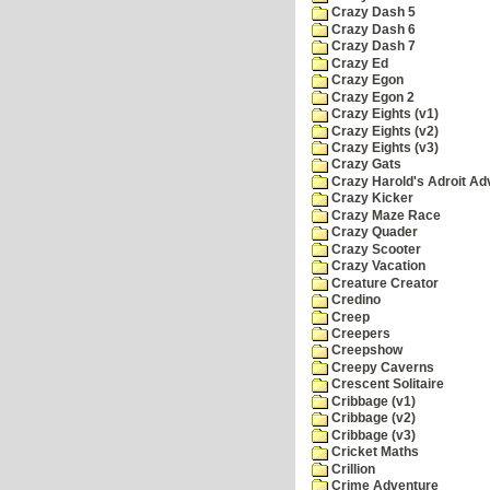
Crazy Dash 5
Crazy Dash 6
Crazy Dash 7
Crazy Ed
Crazy Egon
Crazy Egon 2
Crazy Eights (v1)
Crazy Eights (v2)
Crazy Eights (v3)
Crazy Gats
Crazy Harold's Adroit Ad
Crazy Kicker
Crazy Maze Race
Crazy Quader
Crazy Scooter
Crazy Vacation
Creature Creator
Credino
Creep
Creepers
Creepshow
Creepy Caverns
Crescent Solitaire
Cribbage (v1)
Cribbage (v2)
Cribbage (v3)
Cricket Maths
Crillion
Crime Adventure