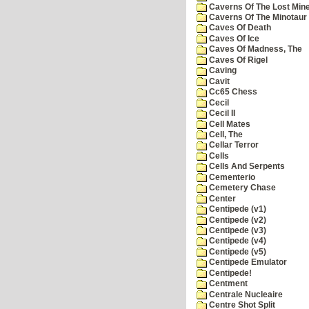
Caverns Of The Lost Min
Caverns Of The Minotaur
Caves Of Death
Caves Of Ice
Caves Of Madness, The
Caves Of Rigel
Caving
Cavit
Cc65 Chess
Cecil
Cecil II
Cell Mates
Cell, The
Cellar Terror
Cells
Cells And Serpents
Cementerio
Cemetery Chase
Center
Centipede (v1)
Centipede (v2)
Centipede (v3)
Centipede (v4)
Centipede (v5)
Centipede Emulator
Centipede!
Centment
Centrale Nucleaire
Centre Shot Split