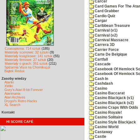
Carcer
Card Games For The Atar
Card Grabber
Cardio Quiz
Cargar
Caribbean Treasure
Carnival (v1)
Carnival (v2)
Carnival Massacre
Carrera 3D
Czasopisma: 714 sztuk
(185)
Carrier Force
Materiały scenowe: 32 sztuki
(9)
Carte De Belgique
Materiały książkowe: 141 sztuk
(55)
Cartfall
Materiały firmowe: 27 sztuk
(20)
Materiały o grach: 351 sztuk
(211)
Cascade
Spiżarnia Voya na Chomikuj.pl
Casebook Of Hemlock Soa
Bajtek Redux
Casebook Of Hemlock Soa
Zasoby wiedzy
Cash In
Atariki
Cashdash
XWiki
Casino
Gury's Atari 8-bit Forever
Casino Baccarat
Atarimania
Atari Archives
Casino Blackjack (v1)
Drygol's Retro Hacks
Casino Blackjack (v2)
XL Search
Casino Craps With Odds
Kontakt
Casino Royale!
Casino Solitaire
HI SCORE CAFÉ
Casino Style Blackjack
Casino World
Castaway
Castle