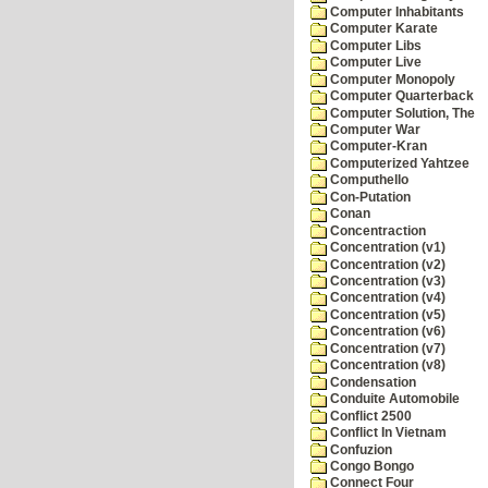
Computer Inhabitants
Computer Karate
Computer Libs
Computer Live
Computer Monopoly
Computer Quarterback
Computer Solution, The
Computer War
Computer-Kran
Computerized Yahtzee
Computhello
Con-Putation
Conan
Concentraction
Concentration (v1)
Concentration (v2)
Concentration (v3)
Concentration (v4)
Concentration (v5)
Concentration (v6)
Concentration (v7)
Concentration (v8)
Condensation
Conduite Automobile
Conflict 2500
Conflict In Vietnam
Confuzion
Congo Bongo
Connect Four