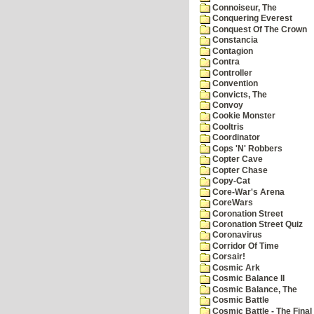
Connoiseur, The
Conquering Everest
Conquest Of The Crown
Constancia
Contagion
Contra
Controller
Convention
Convicts, The
Convoy
Cookie Monster
Cooltris
Coordinator
Cops 'N' Robbers
Copter Cave
Copter Chase
Copy-Cat
Core-War's Arena
CoreWars
Coronation Street
Coronation Street Quiz
Coronavirus
Corridor Of Time
Corsair!
Cosmic Ark
Cosmic Balance II
Cosmic Balance, The
Cosmic Battle
Cosmic Battle - The Final 