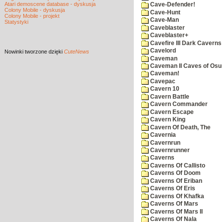
Atari demoscene database - dyskusja
Cave-Defender!
Colony Mobile - dyskusja
Cave-Hunt
Colony Mobile - projekt
Cave-Man
Statystyki
Caveblaster
Caveblaster+
Cavefire III Dark Caverns
Cavelord
Nowinki
tworzone dzięki
CuteNews
Caveman
Caveman II Caves of Os
Caveman!
Cavepac
Cavern 10
Cavern Battle
Cavern Commander
Cavern Escape
Cavern King
Cavern Of Death, The
Cavernia
Cavernrun
Cavernrunner
Caverns
Caverns Of Callisto
Caverns Of Doom
Caverns Of Eriban
Caverns Of Eris
Caverns Of Khafka
Caverns Of Mars
Caverns Of Mars II
Caverns Of Nala