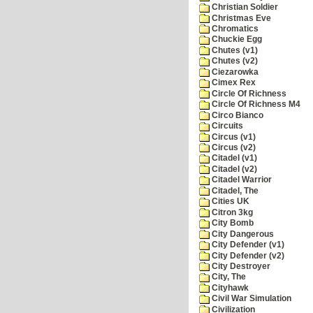
Christian Soldier
Christmas Eve
Chromatics
Chuckie Egg
Chutes (v1)
Chutes (v2)
Ciezarowka
Cimex Rex
Circle Of Richness
Circle Of Richness M4
Circo Bianco
Circuits
Circus (v1)
Circus (v2)
Citadel (v1)
Citadel (v2)
Citadel Warrior
Citadel, The
Cities UK
Citron 3kg
City Bomb
City Dangerous
City Defender (v1)
City Defender (v2)
City Destroyer
City, The
Cityhawk
Civil War Simulation
Civilization