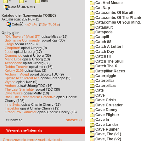
Y
Z
inne
Cat And Mouse
Całość 3074 MB
Cat Nap
Catacombs Of Baruth
Katalog gier (konwencja TOSEC)
Catacombs Of The Phan
Aktualizacja: 2021-07-11
Catacombs Of Your Mind,
Całość
,
md5
sha
(
7-Zip
,
TUGZip
)
Catapault
Catapede
Opisy gier
"Old Towers" (Atari ST)
opisał Misza (19)
Catapill
Submarine Commander
opisał Kaz (36)
Catch 88
Frogs
opisał Xeen (0)
Catch A Letter!
Choplifter!
opisał Urborg (0)
Catch Day
Joust
opisał Urborg (17)
Commando
opisał Urborg (35)
Catch IT!
Mario Bros
opisał Urborg (13)
Catch The Skull
Xenophobe
opisał Urborg (36)
Catch The X
Robbo Forever
opisał tbxx (16)
Kolony 2106
opisał tbxx (3)
Catepillar Races
Archon II: Adept
opisał Urborg/TDC (9)
Caterpiggle
Spitfire Ace/Hellcat Ace
opisał Farscape (9)
Caterpillar
Wyspa
opisał Kaz (9)
Caterpillars
Archon
opisał Urborg/TDC (16)
The Last Starfighter
opisał TDC (30)
Cats
Dwie Wieże
opisał Muffy (19)
Cave
Basil The Great Mouse Detective
opisał Charlie
Cave Crisis
Cherry (125)
Inny Świat
opisał Charlie Cherry (17)
Cave Crusader
Inspektor
opisał Charlie Cherry (19)
Cave Danny
Grand Prix Simulator
opisał Charlie Cherry (16)
Cave Flighter
Cave In
«« nowsze
starsze »»
Cave Lander
Cave Runner
Wewnętrzne/Internals
Cave, The (v1)
Cave, The (v2)
Organizowanie imprez Atari - dyskusja