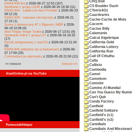
CHQ Ball
KWAS #40 live
z 2026-06-27 12:53 (167)
CS Boulder Dash
Spotkanie z grupą USSR
z 2026-06-26 19:36 (11)
KWAS #40 - zabierzcie Atari Portfolio!
z 2026-06-23
CTetris4G1
08:12 (0)
Caardvarks
KWAS #40 - naprawa retrosprzętu
z 2026-06-21
Cache-Cache de Mots
17:15 (1)
Cacorm
Sceny z demosceny #7 z Bigerem i MBR
z 2026-
06-19 22:08 (0)
Cactus Billy
Atari Floppy Image Toolkit
z 2026-06-17 13:51 (9)
Calamanis
Spotkanie online z grupą LST
z 2026-06-16 16:32
Calcul Algebrique
(17)
Recoil zintegrowany z macOS
z 2026-06-13 21:34
California Gold
(5)
California Lottery
KWAS #40 odbędzie się w Katowicach
z 2026-06-
California Run
07 17:59 (25)
Call Of Cthulhu
Commodore po atarowsku
z 2026-05-28 21:50 (21)
Calla
«« nowsze
starsze »»
Callisto
Cambodia
AtariOnline.pl na YouTube
Camel
Cameleon
Camelot
Camino Al Mundial
Can You Guess My Numb
Can't Quit
Candy Factory
Canfield
Canfield Solitaire
Canfield's (v1)
Canfield's (v2)
Cannibals
Pomocnik/Helper
Cannibals And Missionar