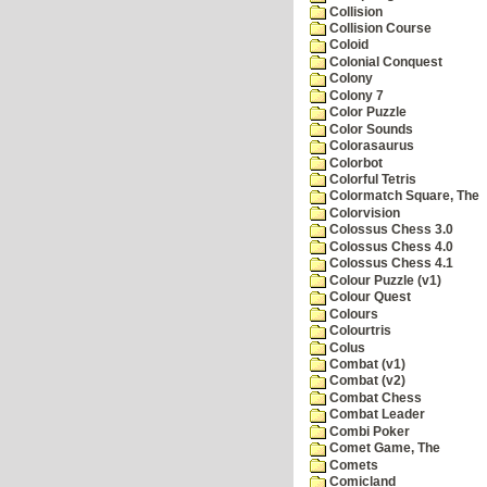
Collision
Collision Course
Coloid
Colonial Conquest
Colony
Colony 7
Color Puzzle
Color Sounds
Colorasaurus
Colorbot
Colorful Tetris
Colormatch Square, The
Colorvision
Colossus Chess 3.0
Colossus Chess 4.0
Colossus Chess 4.1
Colour Puzzle (v1)
Colour Quest
Colours
Colourtris
Colus
Combat (v1)
Combat (v2)
Combat Chess
Combat Leader
Combi Poker
Comet Game, The
Comets
Comicland