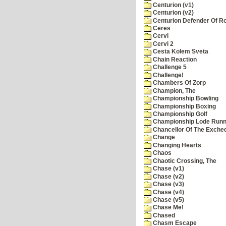
Centurion (v1)
Centurion (v2)
Centurion Defender Of 
Ceres
Cervi
Cervi 2
Cesta Kolem Sveta
Chain Reaction
Challenge 5
Challenge!
Chambers Of Zorp
Champion, The
Championship Bowling
Championship Boxing
Championship Golf
Championship Lode Runn
Chancellor Of The Exche
Change
Changing Hearts
Chaos
Chaotic Crossing, The
Chase (v1)
Chase (v2)
Chase (v3)
Chase (v4)
Chase (v5)
Chase Me!
Chased
Chasm Escape