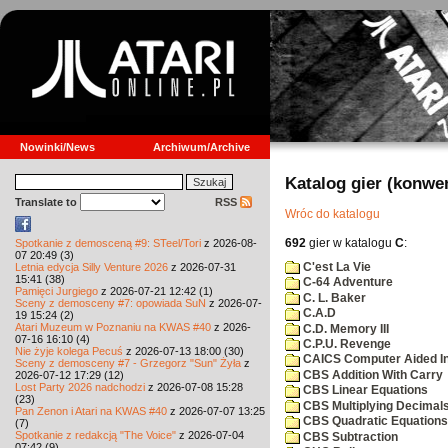
Nowinki/News
Archiwum/Archive
Katalog gier (konwe
Translate to
RSS
Wróc do katalogu
692
gier w katalogu
C
:
Spotkanie z demosceną #9: STeel/Tori
z 2026-08-
07 20:49 (3)
C'est La Vie
Letnia edycja Silly Venture 2026
z 2026-07-31
15:41 (38)
C-64 Adventure
Pamięci Jurgiego
z 2026-07-21 12:42 (1)
C. L. Baker
Sceny z demosceny #7: opowiada SuN
z 2026-07-
C.A.D
19 15:24 (2)
Atari Muzeum w Poznaniu na KWAS #40
z 2026-
C.D. Memory III
07-16 16:10 (4)
C.P.U. Revenge
Nie żyje kolega Pecuś
z 2026-07-13 18:00 (30)
CAICS Computer Aided Ins
Sceny z demosceny #7 - Grzegorz "Sun" Żyła
z
CBS Addition With Carry
2026-07-12 17:29 (12)
Lost Party 2026 nadchodzi
z 2026-07-08 15:28
CBS Linear Equations
(23)
CBS Multiplying Decimals
Pan Zenon i Atari na KWAS #40
z 2026-07-07 13:25
CBS Quadratic Equations
(7)
Spotkanie z redakcją "The Voice"
z 2026-07-04
CBS Subtraction
07:42 (9)