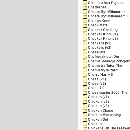
Chasseu Aux Pigeons
Chatterbee
Chcete Byt Milionarem
Chcete Byt Milionarem II
Cheapo Keno
Check Mate
Checker Challenge
Checker King (v1)
Checker King (v2)
Checkers (v1)
Checkers (v2)
Cheez-Wiz
Chefredakteur, Der
Chemia Reakcje Zobojetn
Chemistry Tutor, The
Chemistry Wizard
Cherry Harry II
Chess (v1)
Chess (v2)
Chess 7.0
Chessmaster 2000, The
Chicken (v1)
Chicken (v2)
Chicken (v3)
Chicken Chase
Chicken Microssing
Chicken Out
Chicken!
Chickens On The Freewa