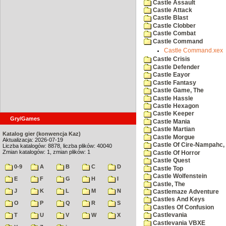
Castle Assault
Castle Attack
Castle Blast
Castle Clobber
Castle Combat
Castle Command
Castle Command.xex
Castle Crisis
Castle Defender
Castle Eayor
Castle Fantasy
Castle Game, The
Castle Hassle
Castle Hexagon
Castle Keeper
Gry/Games
Castle Mania
Castle Martian
Katalog gier (konwencja Kaz)
Castle Morgue
Aktualizacja: 2026-07-19
Castle Of Cire-Nampahc,
Liczba katalogów: 8878, liczba plików: 40040
Zmian katalogów: 1, zmian plików: 1
Castle Of Horror
Castle Quest
0-9
A
B
C
D
Castle Top
Castle Wolfenstein
E
F
G
H
I
Castle, The
J
K
L
M
N
Castlemaze Adventure
Castles And Keys
O
P
Q
R
S
Castles Of Confusion
T
U
V
W
X
Castlevania
Castlevania VBXE