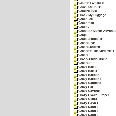
Courting Crickets
Cows And Bulls
Crab Nebula
Crack My Luggage
Crack-Up!
Crackmen
Cracky
Cranston Manor Adventu
Craps
Craps Simulator
Crash Dive
Crash Landing
Crash On The Meteroid C
Crash!
Crash-Tinkle-Tinkle
Crasher
Crazy Ball II
Crazy Ball III
Crazy Balloon
Crazy Balloon II
Crazy Cannons
Crazy Cat
Crazy Caverns
Crazy Clown Jumper
Crazy Cobra
Crazy Dash 1
Crazy Dash 2
Crazy Dash 3
Crazy Dash 4