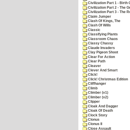
Civilization Part 1 - Birth 
Civilization Part 2 - The 
Civilization Part 3 - The
Claim Jumper
Clash Of Kings, The
Clash Of Wills
Classic
Classifying Plants
Classroom Chaos
Classy Chassy
Claude Invaders
Clay Pigeon Shoot
Clear For Action
Clear Path
Cleaver
Clever And Smart
Click!
Click! Christmas Edition
Cliffhanger
Climb
Climber (v1)
Climber (v2)
Clipper
Cloak And Dagger
Cloak Of Death
Clock Story
Clonus
Clonus II
Close Assault