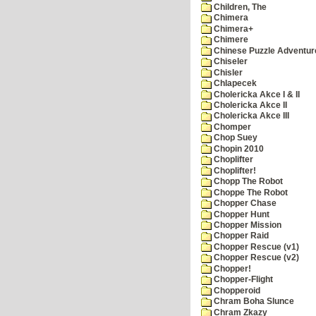
Children, The
Chimera
Chimera+
Chimere
Chinese Puzzle Adventur
Chiseler
Chisler
Chlapecek
Cholericka Akce I & II
Cholericka Akce II
Cholericka Akce III
Chomper
Chop Suey
Chopin 2010
Choplifter
Choplifter!
Chopp The Robot
Choppe The Robot
Chopper Chase
Chopper Hunt
Chopper Mission
Chopper Raid
Chopper Rescue (v1)
Chopper Rescue (v2)
Chopper!
Chopper-Flight
Chopperoid
Chram Boha Slunce
Chram Zkazy