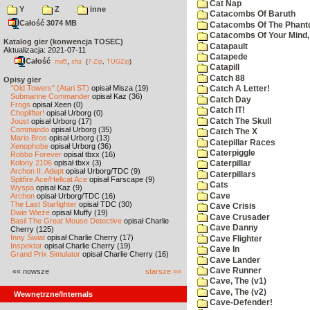
Cat Nap
Y
Z
inne
Catacombs Of Baruth
Całość 3074 MB
Catacombs Of The Phan
Catacombs Of Your Mind,
Katalog gier (konwencja TOSEC)
Catapault
Aktualizacja: 2021-07-11
Catapede
Całość
,
md5
sha
(
7-Zip
,
TUGZip
)
Catapill
Catch 88
Opisy gier
"Old Towers" (Atari ST)
opisał Misza (19)
Catch A Letter!
Submarine Commander
opisał Kaz (36)
Catch Day
Frogs
opisał Xeen (0)
Catch IT!
Choplifter!
opisał Urborg (0)
Catch The Skull
Joust
opisał Urborg (17)
Commando
opisał Urborg (35)
Catch The X
Mario Bros
opisał Urborg (13)
Catepillar Races
Xenophobe
opisał Urborg (36)
Caterpiggle
Robbo Forever
opisał tbxx (16)
Kolony 2106
opisał tbxx (3)
Caterpillar
Archon II: Adept
opisał Urborg/TDC (9)
Caterpillars
Spitfire Ace/Hellcat Ace
opisał Farscape (9)
Cats
Wyspa
opisał Kaz (9)
Cave
Archon
opisał Urborg/TDC (16)
The Last Starfighter
opisał TDC (30)
Cave Crisis
Dwie Wieże
opisał Muffy (19)
Cave Crusader
Basil The Great Mouse Detective
opisał Charlie
Cave Danny
Cherry (125)
Inny Świat
opisał Charlie Cherry (17)
Cave Flighter
Inspektor
opisał Charlie Cherry (19)
Cave In
Grand Prix Simulator
opisał Charlie Cherry (16)
Cave Lander
Cave Runner
«« nowsze
starsze »»
Cave, The (v1)
Cave, The (v2)
Wewnętrzne/Internals
Cave-Defender!