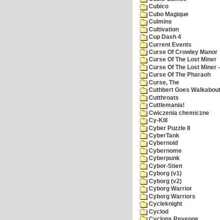
Cubico
Cubo Magique
Culmins
Cultivation
Cup Dash 4
Current Events
Curse Of Crowley Manor
Curse Of The Lost Miner
Curse Of The Lost Miner
Curse Of The Pharaoh
Curse, The
Cuthbert Goes Walkabou
Cutthroats
Cuttlemania!
Cwiczenia chemiczne
Cy-Kill
Cyber Puzzle II
CyberTank
Cybernoid
Cybernome
Cyberpunk
Cybor-Stien
Cyborg (v1)
Cyborg (v2)
Cyborg Warrior
Cyborg Warriors
Cycleknight
Cyclod
Cyclops Revenge