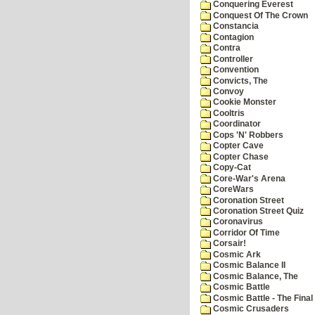
Conquering Everest
Conquest Of The Crown
Constancia
Contagion
Contra
Controller
Convention
Convicts, The
Convoy
Cookie Monster
Cooltris
Coordinator
Cops 'N' Robbers
Copter Cave
Copter Chase
Copy-Cat
Core-War's Arena
CoreWars
Coronation Street
Coronation Street Quiz
Coronavirus
Corridor Of Time
Corsair!
Cosmic Ark
Cosmic Balance II
Cosmic Balance, The
Cosmic Battle
Cosmic Battle - The Final 
Cosmic Crusaders