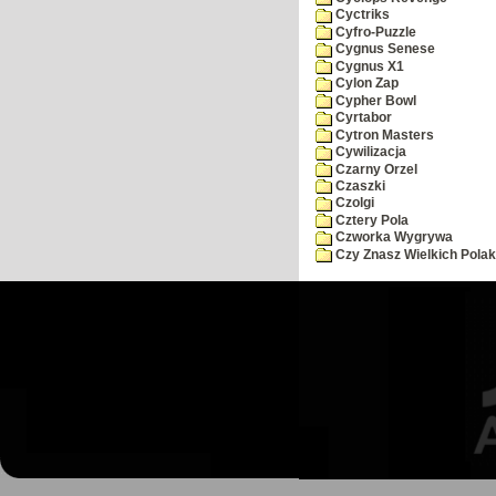
Cyctriks
Cyfro-Puzzle
Cygnus Senese
Cygnus X1
Cylon Zap
Cypher Bowl
Cyrtabor
Cytron Masters
Cywilizacja
Czarny Orzel
Czaszki
Czolgi
Cztery Pola
Czworka Wygrywa
Czy Znasz Wielkich Pola