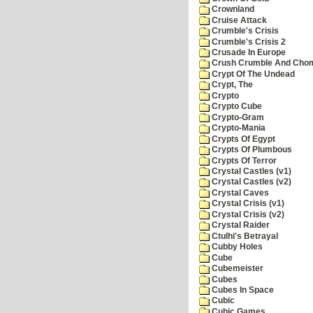
Crownland
Cruise Attack
Crumble's Crisis
Crumble's Crisis 2
Crusade In Europe
Crush Crumble And Cho
Crypt Of The Undead
Crypt, The
Crypto
Crypto Cube
Crypto-Gram
Crypto-Mania
Crypts Of Egypt
Crypts Of Plumbous
Crypts Of Terror
Crystal Castles (v1)
Crystal Castles (v2)
Crystal Caves
Crystal Crisis (v1)
Crystal Crisis (v2)
Crystal Raider
Ctulhi's Betrayal
Cubby Holes
Cube
Cubemeister
Cubes
Cubes In Space
Cubic
Cubic Games