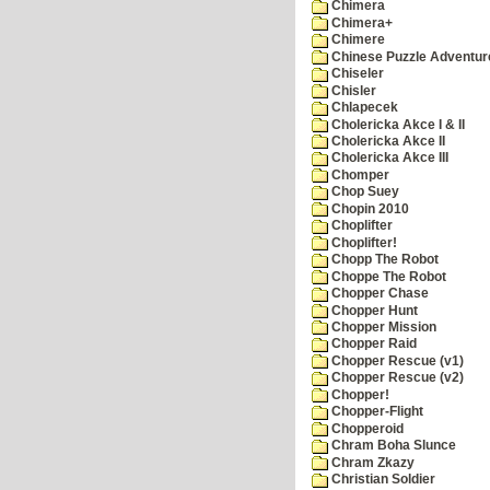
Chimera
Chimera+
Chimere
Chinese Puzzle Adventur
Chiseler
Chisler
Chlapecek
Cholericka Akce I & II
Cholericka Akce II
Cholericka Akce III
Chomper
Chop Suey
Chopin 2010
Choplifter
Choplifter!
Chopp The Robot
Choppe The Robot
Chopper Chase
Chopper Hunt
Chopper Mission
Chopper Raid
Chopper Rescue (v1)
Chopper Rescue (v2)
Chopper!
Chopper-Flight
Chopperoid
Chram Boha Slunce
Chram Zkazy
Christian Soldier