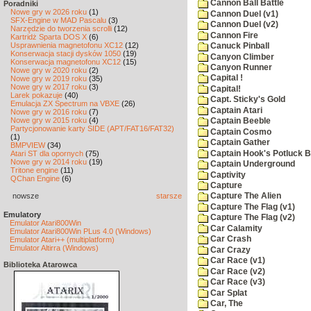
Cannon Ball Battle
Poradniki
Nowe gry w 2026 roku
(1)
Cannon Duel (v1)
SFX-Engine w MAD Pascalu
(3)
Cannon Duel (v2)
Narzędzie do tworzenia scrolli
(12)
Cannon Fire
Kartridż Sparta DOS X
(6)
Usprawnienia magnetofonu XC12
(12)
Canuck Pinball
Konserwacja stacji dysków 1050
(19)
Canyon Climber
Konserwacja magnetofonu XC12
(15)
Canyon Runner
Nowe gry w 2020 roku
(2)
Capital !
Nowe gry w 2019 roku
(35)
Nowe gry w 2017 roku
(3)
Capital!
Larek pokazuje
(40)
Capt. Sticky's Gold
Emulacja ZX Spectrum na VBXE
(26)
Captain Atari
Nowe gry w 2016 roku
(7)
Nowe gry w 2015 roku
(4)
Captain Beeble
Partycjonowanie karty SIDE (APT/FAT16/FAT32)
Captain Cosmo
(1)
Captain Gather
BMPVIEW
(34)
Captain Hook's Potluck B
Atari ST dla opornych
(75)
Nowe gry w 2014 roku
(19)
Captain Underground
Tritone engine
(11)
Captivity
QChan Engine
(6)
Capture
nowsze
starsze
Capture The Alien
Capture The Flag (v1)
Emulatory
Capture The Flag (v2)
Emulator Atari800Win
Car Calamity
Emulator Atari800Win PLus 4.0 (Windows)
Car Crash
Emulator Atari++ (multiplatform)
Emulator Altirra (Windows)
Car Crazy
Car Race (v1)
Biblioteka Atarowca
Car Race (v2)
Car Race (v3)
Car Splat
Car, The