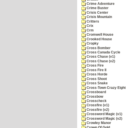
Crime Adventure
Crime Buster
Crisis Center
Crisis Mountain
Critters
Crix
Crm
Cromwell House
Crooked House
Cropky
Cross Bomber
Cross Canada Cycle
Cross Chase (v1)
Cross Chase (v2)
Cross Fire
Cross Fire II
Cross Horde
Cross Shoot
Cross Snake
Cross-Town Crazy Eight
Crossboard
Crossbow
Crosscheck
Crossfire (v1)
Crossfire (v2)
Crossword Magic (v1)
Crossword Magic (v2)
Crowley Manor
Crown Of Gold