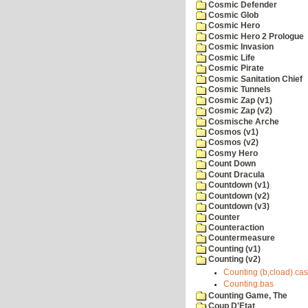
Cosmic Defender
Cosmic Glob
Cosmic Hero
Cosmic Hero 2 Prologue
Cosmic Invasion
Cosmic Life
Cosmic Pirate
Cosmic Sanitation Chief
Cosmic Tunnels
Cosmic Zap (v1)
Cosmic Zap (v2)
Cosmische Arche
Cosmos (v1)
Cosmos (v2)
Cosmy Hero
Count Down
Count Dracula
Countdown (v1)
Countdown (v2)
Countdown (v3)
Counter
Counteraction
Countermeasure
Counting (v1)
Counting (v2)
Counting (b,cload).cas
Counting.bas
Counting Game, The
Coup D'Etat