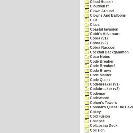
Cloud Hopper
Cloudburst
Clown Around
Clowns And Balloons
Clue
Clues
Coastal Invasion
Cobb's Adventure
Cobra (v1)
Cobra (v2)
Cobra Raccce!
Cocktail Backgammon
Coco-Notes
Code Breaker
Code Breaker!
Code Brown
Code Master
Code Quest
Codebreaker (v1)
Codebreaker (v2)
Codeman
Codewoord
Cohen's Towers
Cohnan's Quest The Cave
Cokey
Cold Fusion
Collapse
Collapsing Deck
Collision