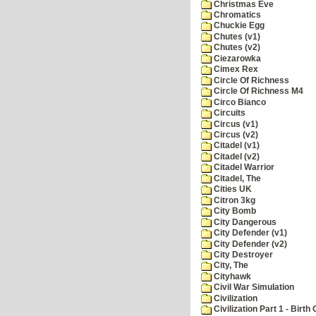
Christmas Eve
Chromatics
Chuckie Egg
Chutes (v1)
Chutes (v2)
Ciezarowka
Cimex Rex
Circle Of Richness
Circle Of Richness M4
Circo Bianco
Circuits
Circus (v1)
Circus (v2)
Citadel (v1)
Citadel (v2)
Citadel Warrior
Citadel, The
Cities UK
Citron 3kg
City Bomb
City Dangerous
City Defender (v1)
City Defender (v2)
City Destroyer
City, The
Cityhawk
Civil War Simulation
Civilization
Civilization Part 1 - Birth 