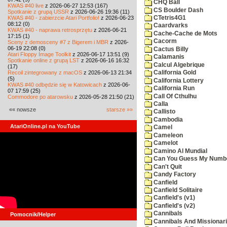
CHQ Ball
KWAS #40 live
z 2026-06-27 12:53 (167)
CS Boulder Dash
Spotkanie z grupą USSR
z 2026-06-26 19:36 (11)
KWAS #40 - zabierzcie Atari Portfolio!
z 2026-06-23
CTetris4G1
08:12 (0)
Caardvarks
KWAS #40 - naprawa retrosprzętu
z 2026-06-21
Cache-Cache de Mots
17:15 (1)
Cacorm
Sceny z demosceny #7 z Bigerem i MBR
z 2026-
06-19 22:08 (0)
Cactus Billy
Atari Floppy Image Toolkit
z 2026-06-17 13:51 (9)
Calamanis
Spotkanie online z grupą LST
z 2026-06-16 16:32
Calcul Algebrique
(17)
Recoil zintegrowany z macOS
z 2026-06-13 21:34
California Gold
(5)
California Lottery
KWAS #40 odbędzie się w Katowicach
z 2026-06-
California Run
07 17:59 (25)
Call Of Cthulhu
Commodore po atarowsku
z 2026-05-28 21:50 (21)
Calla
«« nowsze
starsze »»
Callisto
Cambodia
AtariOnline.pl na YouTube
Camel
Cameleon
Camelot
Camino Al Mundial
Can You Guess My Numb
Can't Quit
Candy Factory
Canfield
Canfield Solitaire
Canfield's (v1)
Canfield's (v2)
Cannibals
Pomocnik/Helper
Cannibals And Missionar