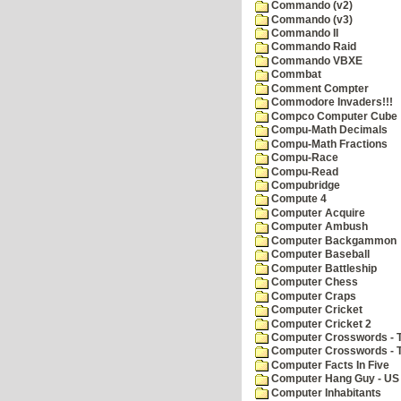
Commando (v2)
Commando (v3)
Commando II
Commando Raid
Commando VBXE
Commbat
Comment Compter
Commodore Invaders!!!
Compco Computer Cube
Compu-Math Decimals
Compu-Math Fractions
Compu-Race
Compu-Read
Compubridge
Compute 4
Computer Acquire
Computer Ambush
Computer Backgammon
Computer Baseball
Computer Battleship
Computer Chess
Computer Craps
Computer Cricket
Computer Cricket 2
Computer Crosswords - T
Computer Crosswords - 
Computer Facts In Five
Computer Hang Guy - US 
Computer Inhabitants