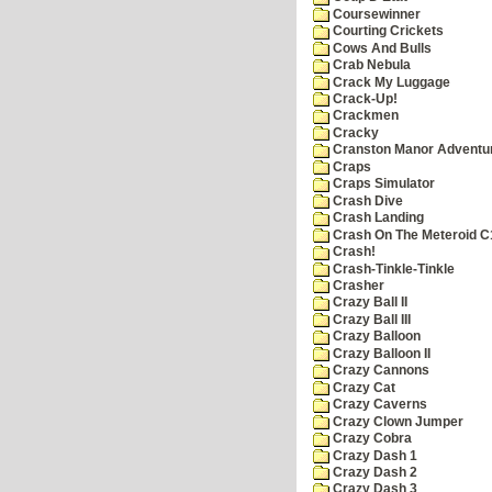
Coursewinner
Courting Crickets
Cows And Bulls
Crab Nebula
Crack My Luggage
Crack-Up!
Crackmen
Cracky
Cranston Manor Adventu
Craps
Craps Simulator
Crash Dive
Crash Landing
Crash On The Meteroid C
Crash!
Crash-Tinkle-Tinkle
Crasher
Crazy Ball II
Crazy Ball III
Crazy Balloon
Crazy Balloon II
Crazy Cannons
Crazy Cat
Crazy Caverns
Crazy Clown Jumper
Crazy Cobra
Crazy Dash 1
Crazy Dash 2
Crazy Dash 3