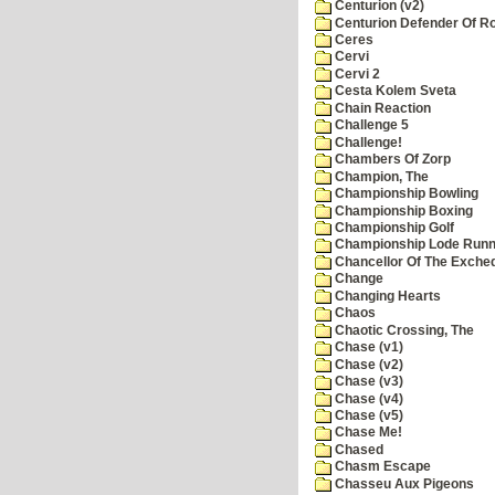
Centurion (v2)
Centurion Defender Of 
Ceres
Cervi
Cervi 2
Cesta Kolem Sveta
Chain Reaction
Challenge 5
Challenge!
Chambers Of Zorp
Champion, The
Championship Bowling
Championship Boxing
Championship Golf
Championship Lode Runn
Chancellor Of The Exche
Change
Changing Hearts
Chaos
Chaotic Crossing, The
Chase (v1)
Chase (v2)
Chase (v3)
Chase (v4)
Chase (v5)
Chase Me!
Chased
Chasm Escape
Chasseu Aux Pigeons