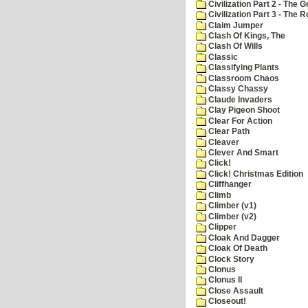
Civilization Part 2 - The 
Civilization Part 3 - The
Claim Jumper
Clash Of Kings, The
Clash Of Wills
Classic
Classifying Plants
Classroom Chaos
Classy Chassy
Claude Invaders
Clay Pigeon Shoot
Clear For Action
Clear Path
Cleaver
Clever And Smart
Click!
Click! Christmas Edition
Cliffhanger
Climb
Climber (v1)
Climber (v2)
Clipper
Cloak And Dagger
Cloak Of Death
Clock Story
Clonus
Clonus II
Close Assault
Closeout!