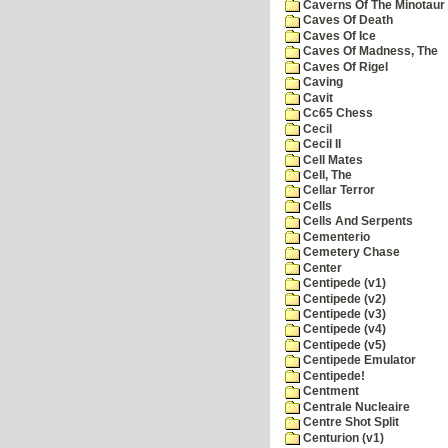
Caverns Of The Minotaur
Caves Of Death
Caves Of Ice
Caves Of Madness, The
Caves Of Rigel
Caving
Cavit
Cc65 Chess
Cecil
Cecil II
Cell Mates
Cell, The
Cellar Terror
Cells
Cells And Serpents
Cementerio
Cemetery Chase
Center
Centipede (v1)
Centipede (v2)
Centipede (v3)
Centipede (v4)
Centipede (v5)
Centipede Emulator
Centipede!
Centment
Centrale Nucleaire
Centre Shot Split
Centurion (v1)