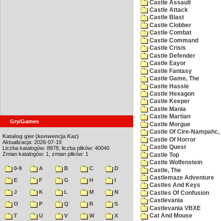
Castle Assault
Castle Attack
Castle Blast
Castle Clobber
Castle Combat
Castle Command
Castle Crisis
Castle Defender
Castle Eayor
Castle Fantasy
Castle Game, The
Castle Hassle
Castle Hexagon
Castle Keeper
Castle Mania
Castle Martian
Gry/Games
Castle Morgue
Castle Of Cire-Nampahc,
Katalog gier (konwencja Kaz)
Castle Of Horror
Aktualizacja: 2026-07-19
Castle Quest
Liczba katalogów: 8878, liczba plików: 40040
Zmian katalogów: 1, zmian plików: 1
Castle Top
Castle Wolfenstein
0-9
A
B
C
D
Castle, The
Castlemaze Adventure
E
F
G
H
I
Castles And Keys
J
K
L
M
N
Castles Of Confusion
Castlevania
O
P
Q
R
S
Castlevania VBXE
T
U
V
W
X
Cat And Mouse