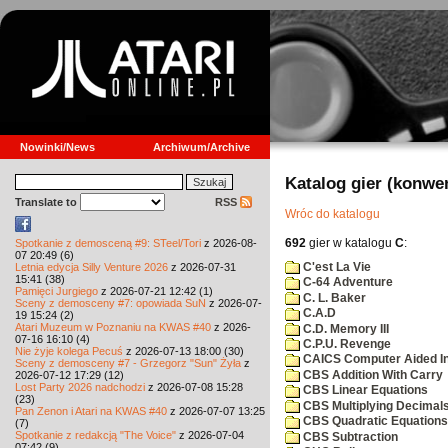
Nowinki/News
Archiwum/Archive
Katalog gier (konwe
Translate to
RSS
Wróc do katalogu
692
gier w katalogu
C
:
Spotkanie z demosceną #9: STeel/Tori
z 2026-08-
07 20:49 (6)
C'est La Vie
Letnia edycja Silly Venture 2026
z 2026-07-31
15:41 (38)
C-64 Adventure
Pamięci Jurgiego
z 2026-07-21 12:42 (1)
C. L. Baker
Sceny z demosceny #7: opowiada SuN
z 2026-07-
C.A.D
19 15:24 (2)
Atari Muzeum w Poznaniu na KWAS #40
z 2026-
C.D. Memory III
07-16 16:10 (4)
C.P.U. Revenge
Nie żyje kolega Pecuś
z 2026-07-13 18:00 (30)
CAICS Computer Aided Ins
Sceny z demosceny #7 - Grzegorz "Sun" Żyła
z
CBS Addition With Carry
2026-07-12 17:29 (12)
Lost Party 2026 nadchodzi
z 2026-07-08 15:28
CBS Linear Equations
(23)
CBS Multiplying Decimals
Pan Zenon i Atari na KWAS #40
z 2026-07-07 13:25
CBS Quadratic Equations
(7)
Spotkanie z redakcją "The Voice"
z 2026-07-04
CBS Subtraction
07:42 (9)