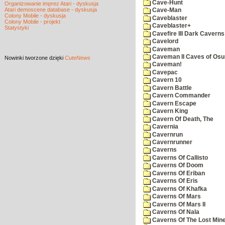
Cave-Hunt
Organizowanie imprez Atari - dyskusja
Atari demoscene database - dyskusja
Cave-Man
Colony Mobile - dyskusja
Caveblaster
Colony Mobile - projekt
Caveblaster+
Statystyki
Cavefire III Dark Caverns
Cavelord
Caveman
Caveman II Caves of Os
Nowinki
tworzone dzięki
CuteNews
Caveman!
Cavepac
Cavern 10
Cavern Battle
Cavern Commander
Cavern Escape
Cavern King
Cavern Of Death, The
Cavernia
Cavernrun
Cavernrunner
Caverns
Caverns Of Callisto
Caverns Of Doom
Caverns Of Eriban
Caverns Of Eris
Caverns Of Khafka
Caverns Of Mars
Caverns Of Mars II
Caverns Of Nala
Caverns Of The Lost Min