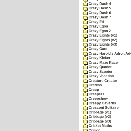
Crazy Dash 4
Crazy Dash 5
Crazy Dash 6
Crazy Dash 7
Crazy Ed
Crazy Egon
Crazy Egon 2
Crazy Eights (v1)
Crazy Eights (v2)
Crazy Eights (v3)
Crazy Gats
Crazy Harold's Adroit Ad
Crazy Kicker
Crazy Maze Race
Crazy Quader
Crazy Scooter
Crazy Vacation
Creature Creator
Credino
Creep
Creepers
Creepshow
Creepy Caverns
Crescent Solitaire
Cribbage (v1)
Cribbage (v2)
Cribbage (v3)
Cricket Maths
Crillion