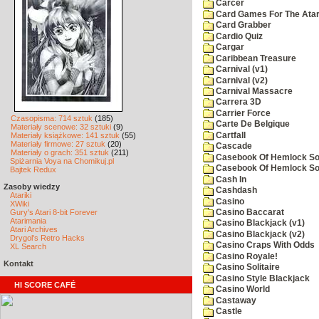
Carcer
Card Games For The Atar
Card Grabber
Cardio Quiz
Cargar
Caribbean Treasure
Carnival (v1)
Carnival (v2)
Carnival Massacre
Carrera 3D
Carrier Force
Czasopisma: 714 sztuk
(185)
Carte De Belgique
Materiały scenowe: 32 sztuki
(9)
Cartfall
Materiały książkowe: 141 sztuk
(55)
Materiały firmowe: 27 sztuk
(20)
Cascade
Materiały o grach: 351 sztuk
(211)
Casebook Of Hemlock Soa
Spiżarnia Voya na Chomikuj.pl
Casebook Of Hemlock Soa
Bajtek Redux
Cash In
Zasoby wiedzy
Cashdash
Atariki
Casino
XWiki
Gury's Atari 8-bit Forever
Casino Baccarat
Atarimania
Casino Blackjack (v1)
Atari Archives
Casino Blackjack (v2)
Drygol's Retro Hacks
Casino Craps With Odds
XL Search
Casino Royale!
Kontakt
Casino Solitaire
Casino Style Blackjack
HI SCORE CAFÉ
Casino World
Castaway
Castle