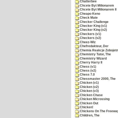
Chatterbee
Chcete Byt Milionarem
Chcete Byt Milionarem II
Cheapo Keno
Check Mate
Checker Challenge
Checker King (v1)
Checker King (v2)
Checkers (v1)
Checkers (v2)
Cheez-Wiz
Chefredakteur, Der
Chemia Reakcje Zobojetn
Chemistry Tutor, The
Chemistry Wizard
Cherry Harry II
Chess (v1)
Chess (v2)
Chess 7.0
Chessmaster 2000, The
Chicken (v1)
Chicken (v2)
Chicken (v3)
Chicken Chase
Chicken Microssing
Chicken Out
Chicken!
Chickens On The Freewa
Children, The