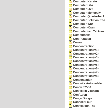
Computer Karate
Computer Libs
Computer Live
Computer Monopoly
Computer Quarterback
Computer Solution, The
Computer War
Computer-Kran
Computerized Yahtzee
Computhello
Con-Putation
Conan
Concentraction
Concentration (v1)
Concentration (v2)
Concentration (v3)
Concentration (v4)
Concentration (v5)
Concentration (v6)
Concentration (v7)
Concentration (v8)
Condensation
Conduite Automobile
Conflict 2500
Conflict In Vietnam
Confuzion
Congo Bongo
Connect Four
Connoiseur, The