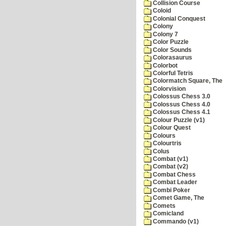
Collision Course
Coloid
Colonial Conquest
Colony
Colony 7
Color Puzzle
Color Sounds
Colorasaurus
Colorbot
Colorful Tetris
Colormatch Square, The
Colorvision
Colossus Chess 3.0
Colossus Chess 4.0
Colossus Chess 4.1
Colour Puzzle (v1)
Colour Quest
Colours
Colourtris
Colus
Combat (v1)
Combat (v2)
Combat Chess
Combat Leader
Combi Poker
Comet Game, The
Comets
Comicland
Commando (v1)