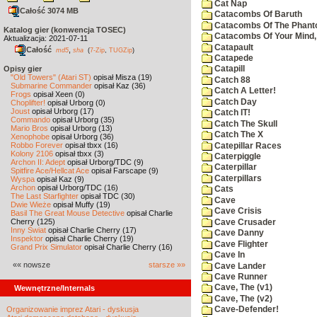
Cat Nap
Całość 3074 MB
Catacombs Of Baruth
Catacombs Of The Phan
Katalog gier (konwencja TOSEC)
Catacombs Of Your Mind,
Aktualizacja: 2021-07-11
Catapault
Całość
,
md5
sha
(
7-Zip
,
TUGZip
)
Catapede
Opisy gier
Catapill
"Old Towers" (Atari ST)
opisał Misza (19)
Catch 88
Submarine Commander
opisał Kaz (36)
Catch A Letter!
Frogs
opisał Xeen (0)
Catch Day
Choplifter!
opisał Urborg (0)
Joust
opisał Urborg (17)
Catch IT!
Commando
opisał Urborg (35)
Catch The Skull
Mario Bros
opisał Urborg (13)
Catch The X
Xenophobe
opisał Urborg (36)
Robbo Forever
opisał tbxx (16)
Catepillar Races
Kolony 2106
opisał tbxx (3)
Caterpiggle
Archon II: Adept
opisał Urborg/TDC (9)
Caterpillar
Spitfire Ace/Hellcat Ace
opisał Farscape (9)
Caterpillars
Wyspa
opisał Kaz (9)
Archon
opisał Urborg/TDC (16)
Cats
The Last Starfighter
opisał TDC (30)
Cave
Dwie Wieże
opisał Muffy (19)
Cave Crisis
Basil The Great Mouse Detective
opisał Charlie
Cherry (125)
Cave Crusader
Inny Świat
opisał Charlie Cherry (17)
Cave Danny
Inspektor
opisał Charlie Cherry (19)
Cave Flighter
Grand Prix Simulator
opisał Charlie Cherry (16)
Cave In
«« nowsze
starsze »»
Cave Lander
Cave Runner
Cave, The (v1)
Wewnętrzne/Internals
Cave, The (v2)
Organizowanie imprez Atari - dyskusja
Cave-Defender!