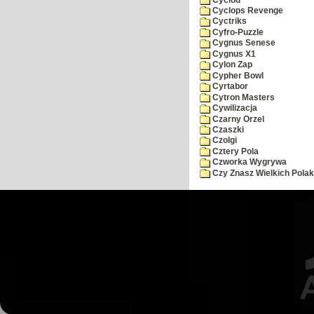
Cyclops Revenge
Cyctriks
Cyfro-Puzzle
Cygnus Senese
Cygnus X1
Cylon Zap
Cypher Bowl
Cyrtabor
Cytron Masters
Cywilizacja
Czarny Orzel
Czaszki
Czolgi
Cztery Pola
Czworka Wygrywa
Czy Znasz Wielkich Pola