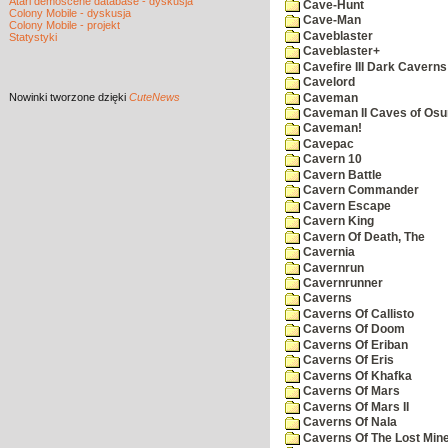
Atari demoscene database - dyskusja
Cave-Hunt
Colony Mobile - dyskusja
Cave-Man
Colony Mobile - projekt
Caveblaster
Statystyki
Caveblaster+
Cavefire III Dark Caverns
Cavelord
Nowinki
tworzone dzięki
CuteNews
Caveman
Caveman II Caves of Os
Caveman!
Cavepac
Cavern 10
Cavern Battle
Cavern Commander
Cavern Escape
Cavern King
Cavern Of Death, The
Cavernia
Cavernrun
Cavernrunner
Caverns
Caverns Of Callisto
Caverns Of Doom
Caverns Of Eriban
Caverns Of Eris
Caverns Of Khafka
Caverns Of Mars
Caverns Of Mars II
Caverns Of Nala
Caverns Of The Lost Min