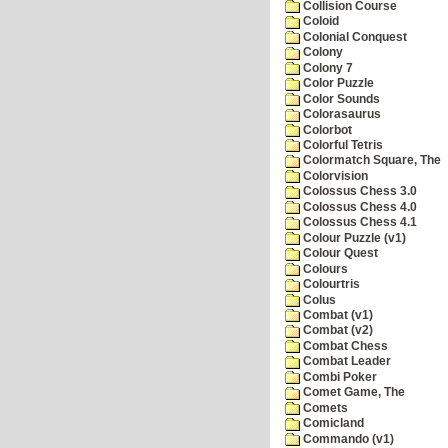
Collision Course
Coloid
Colonial Conquest
Colony
Colony 7
Color Puzzle
Color Sounds
Colorasaurus
Colorbot
Colorful Tetris
Colormatch Square, The
Colorvision
Colossus Chess 3.0
Colossus Chess 4.0
Colossus Chess 4.1
Colour Puzzle (v1)
Colour Quest
Colours
Colourtris
Colus
Combat (v1)
Combat (v2)
Combat Chess
Combat Leader
Combi Poker
Comet Game, The
Comets
Comicland
Commando (v1)