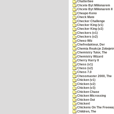
Chatterbee
Chcete Byt Milionarem
Chcete Byt Milionarem II
Cheapo Keno
Check Mate
Checker Challenge
Checker King (v1)
Checker King (v2)
Checkers (v1)
Checkers (v2)
Cheez-Wiz
Chefredakteur, Der
Chemia Reakcje Zobojetn
Chemistry Tutor, The
Chemistry Wizard
Cherry Harry II
Chess (v1)
Chess (v2)
Chess 7.0
Chessmaster 2000, The
Chicken (v1)
Chicken (v2)
Chicken (v3)
Chicken Chase
Chicken Microssing
Chicken Out
Chicken!
Chickens On The Freewa
Children, The