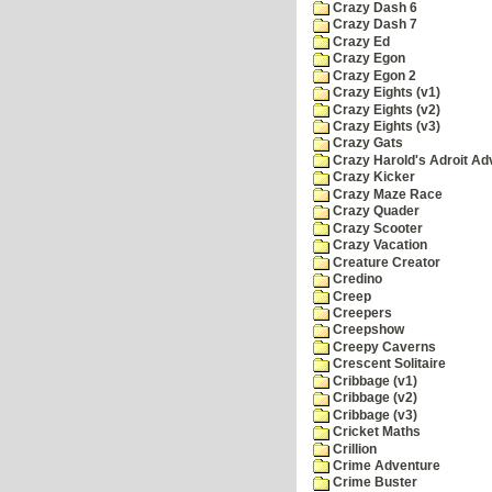
Crazy Dash 6
Crazy Dash 7
Crazy Ed
Crazy Egon
Crazy Egon 2
Crazy Eights (v1)
Crazy Eights (v2)
Crazy Eights (v3)
Crazy Gats
Crazy Harold's Adroit Ad
Crazy Kicker
Crazy Maze Race
Crazy Quader
Crazy Scooter
Crazy Vacation
Creature Creator
Credino
Creep
Creepers
Creepshow
Creepy Caverns
Crescent Solitaire
Cribbage (v1)
Cribbage (v2)
Cribbage (v3)
Cricket Maths
Crillion
Crime Adventure
Crime Buster