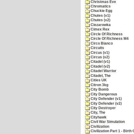
Christmas Eve
Chromatics
Chuckie Egg
Chutes (v1)
Chutes (v2)
Ciezarowka
Cimex Rex
Circle Of Richness
Circle Of Richness M4
Circo Bianco
Circuits
Circus (v1)
Circus (v2)
Citadel (v1)
Citadel (v2)
Citadel Warrior
Citadel, The
Cities UK
Citron 3kg
City Bomb
City Dangerous
City Defender (v1)
City Defender (v2)
City Destroyer
City, The
Cityhawk
Civil War Simulation
Civilization
Civilization Part 1 - Birth 