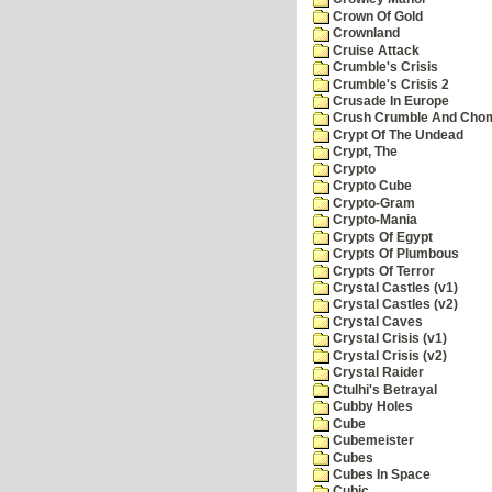
Crown Of Gold
Crownland
Cruise Attack
Crumble's Crisis
Crumble's Crisis 2
Crusade In Europe
Crush Crumble And Cho
Crypt Of The Undead
Crypt, The
Crypto
Crypto Cube
Crypto-Gram
Crypto-Mania
Crypts Of Egypt
Crypts Of Plumbous
Crypts Of Terror
Crystal Castles (v1)
Crystal Castles (v2)
Crystal Caves
Crystal Crisis (v1)
Crystal Crisis (v2)
Crystal Raider
Ctulhi's Betrayal
Cubby Holes
Cube
Cubemeister
Cubes
Cubes In Space
Cubic