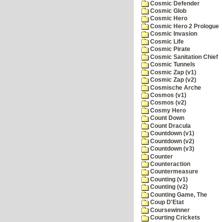
Cosmic Defender
Cosmic Glob
Cosmic Hero
Cosmic Hero 2 Prologue
Cosmic Invasion
Cosmic Life
Cosmic Pirate
Cosmic Sanitation Chief
Cosmic Tunnels
Cosmic Zap (v1)
Cosmic Zap (v2)
Cosmische Arche
Cosmos (v1)
Cosmos (v2)
Cosmy Hero
Count Down
Count Dracula
Countdown (v1)
Countdown (v2)
Countdown (v3)
Counter
Counteraction
Countermeasure
Counting (v1)
Counting (v2)
Counting Game, The
Coup D'Etat
Coursewinner
Courting Crickets