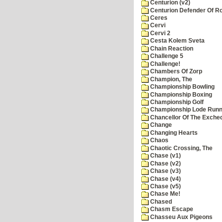
Centurion (v2)
Centurion Defender Of 
Ceres
Cervi
Cervi 2
Cesta Kolem Sveta
Chain Reaction
Challenge 5
Challenge!
Chambers Of Zorp
Champion, The
Championship Bowling
Championship Boxing
Championship Golf
Championship Lode Runn
Chancellor Of The Exche
Change
Changing Hearts
Chaos
Chaotic Crossing, The
Chase (v1)
Chase (v2)
Chase (v3)
Chase (v4)
Chase (v5)
Chase Me!
Chased
Chasm Escape
Chasseu Aux Pigeons