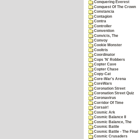
Conquering Everest
Conquest Of The Crown
Constancia
Contagion
Contra
Controller
Convention
Convicts, The
Convoy
Cookie Monster
Cooltris
Coordinator
Cops 'N' Robbers
Copter Cave
Copter Chase
Copy-Cat
Core-War's Arena
CoreWars
Coronation Street
Coronation Street Quiz
Coronavirus
Corridor Of Time
Corsair!
Cosmic Ark
Cosmic Balance II
Cosmic Balance, The
Cosmic Battle
Cosmic Battle - The Final 
Cosmic Crusaders