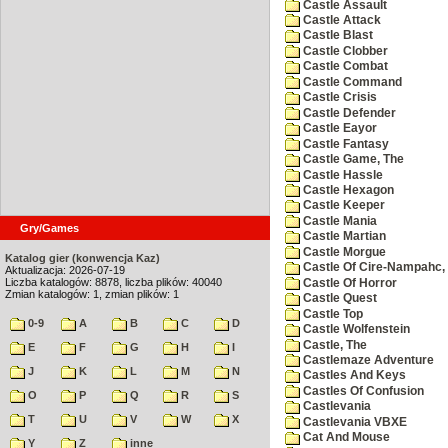
Castle Assault
Castle Attack
Castle Blast
Castle Clobber
Castle Combat
Castle Command
Castle Crisis
Castle Defender
Castle Eayor
Castle Fantasy
Castle Game, The
Castle Hassle
Castle Hexagon
Castle Keeper
Castle Mania
Gry/Games
Castle Martian
Castle Morgue
Katalog gier (konwencja Kaz)
Castle Of Cire-Nampahc,
Aktualizacja: 2026-07-19
Liczba katalogów: 8878, liczba plików: 40040
Castle Of Horror
Zmian katalogów: 1, zmian plików: 1
Castle Quest
Castle Top
0-9
A
B
C
D
Castle Wolfenstein
Castle, The
E
F
G
H
I
Castlemaze Adventure
J
K
L
M
N
Castles And Keys
Castles Of Confusion
O
P
Q
R
S
Castlevania
T
U
V
W
X
Castlevania VBXE
Cat And Mouse
Y
Z
inne