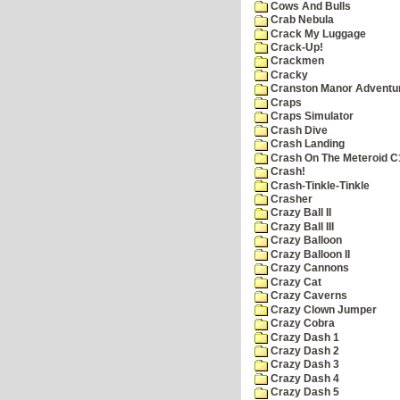
Cows And Bulls
Crab Nebula
Crack My Luggage
Crack-Up!
Crackmen
Cracky
Cranston Manor Adventu
Craps
Craps Simulator
Crash Dive
Crash Landing
Crash On The Meteroid C
Crash!
Crash-Tinkle-Tinkle
Crasher
Crazy Ball II
Crazy Ball III
Crazy Balloon
Crazy Balloon II
Crazy Cannons
Crazy Cat
Crazy Caverns
Crazy Clown Jumper
Crazy Cobra
Crazy Dash 1
Crazy Dash 2
Crazy Dash 3
Crazy Dash 4
Crazy Dash 5