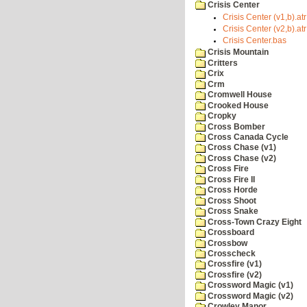
Crisis Center
Crisis Center (v1,b).atr
Crisis Center (v2,b).atr
Crisis Center.bas
Crisis Mountain
Critters
Crix
Crm
Cromwell House
Crooked House
Cropky
Cross Bomber
Cross Canada Cycle
Cross Chase (v1)
Cross Chase (v2)
Cross Fire
Cross Fire II
Cross Horde
Cross Shoot
Cross Snake
Cross-Town Crazy Eight
Crossboard
Crossbow
Crosscheck
Crossfire (v1)
Crossfire (v2)
Crossword Magic (v1)
Crossword Magic (v2)
Crowley Manor