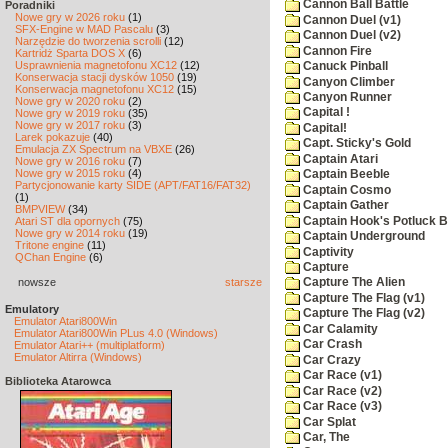
Cannon Ball Battle
Poradniki
Nowe gry w 2026 roku
(1)
Cannon Duel (v1)
SFX-Engine w MAD Pascalu
(3)
Cannon Duel (v2)
Narzędzie do tworzenia scrolli
(12)
Cannon Fire
Kartridż Sparta DOS X
(6)
Usprawnienia magnetofonu XC12
(12)
Canuck Pinball
Konserwacja stacji dysków 1050
(19)
Canyon Climber
Konserwacja magnetofonu XC12
(15)
Canyon Runner
Nowe gry w 2020 roku
(2)
Capital !
Nowe gry w 2019 roku
(35)
Nowe gry w 2017 roku
(3)
Capital!
Larek pokazuje
(40)
Capt. Sticky's Gold
Emulacja ZX Spectrum na VBXE
(26)
Captain Atari
Nowe gry w 2016 roku
(7)
Nowe gry w 2015 roku
(4)
Captain Beeble
Partycjonowanie karty SIDE (APT/FAT16/FAT32)
Captain Cosmo
(1)
Captain Gather
BMPVIEW
(34)
Captain Hook's Potluck B
Atari ST dla opornych
(75)
Nowe gry w 2014 roku
(19)
Captain Underground
Tritone engine
(11)
Captivity
QChan Engine
(6)
Capture
nowsze
starsze
Capture The Alien
Capture The Flag (v1)
Emulatory
Capture The Flag (v2)
Emulator Atari800Win
Car Calamity
Emulator Atari800Win PLus 4.0 (Windows)
Car Crash
Emulator Atari++ (multiplatform)
Emulator Altirra (Windows)
Car Crazy
Car Race (v1)
Biblioteka Atarowca
Car Race (v2)
Car Race (v3)
Car Splat
Car, The