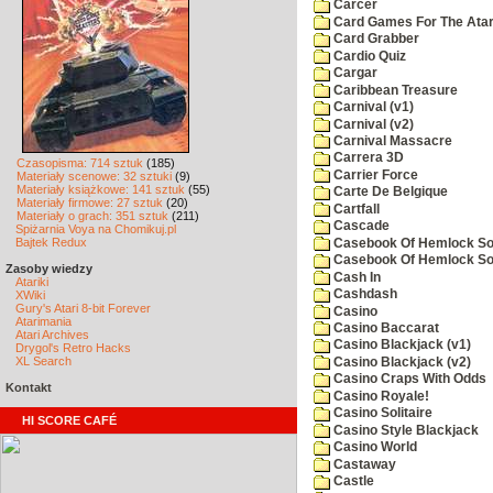
Carcer
Card Games For The Atar
Card Grabber
Cardio Quiz
Cargar
Caribbean Treasure
Carnival (v1)
Carnival (v2)
Carnival Massacre
Carrera 3D
Czasopisma: 714 sztuk
(185)
Carrier Force
Materiały scenowe: 32 sztuki
(9)
Materiały książkowe: 141 sztuk
(55)
Carte De Belgique
Materiały firmowe: 27 sztuk
(20)
Cartfall
Materiały o grach: 351 sztuk
(211)
Cascade
Spiżarnia Voya na Chomikuj.pl
Bajtek Redux
Casebook Of Hemlock Soa
Casebook Of Hemlock Soa
Zasoby wiedzy
Cash In
Atariki
Cashdash
XWiki
Gury's Atari 8-bit Forever
Casino
Atarimania
Casino Baccarat
Atari Archives
Casino Blackjack (v1)
Drygol's Retro Hacks
XL Search
Casino Blackjack (v2)
Casino Craps With Odds
Kontakt
Casino Royale!
Casino Solitaire
HI SCORE CAFÉ
Casino Style Blackjack
Casino World
Castaway
Castle