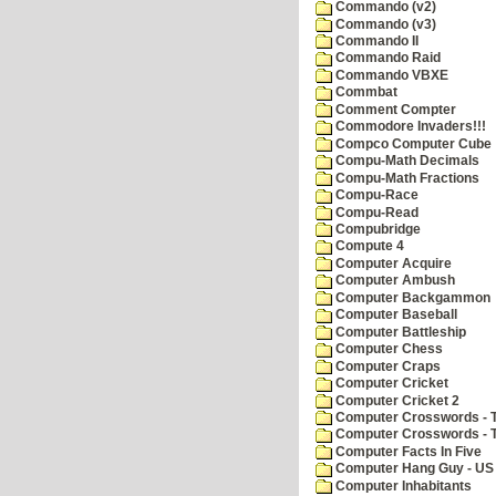
Commando (v2)
Commando (v3)
Commando II
Commando Raid
Commando VBXE
Commbat
Comment Compter
Commodore Invaders!!!
Compco Computer Cube
Compu-Math Decimals
Compu-Math Fractions
Compu-Race
Compu-Read
Compubridge
Compute 4
Computer Acquire
Computer Ambush
Computer Backgammon
Computer Baseball
Computer Battleship
Computer Chess
Computer Craps
Computer Cricket
Computer Cricket 2
Computer Crosswords - T
Computer Crosswords - 
Computer Facts In Five
Computer Hang Guy - US 
Computer Inhabitants