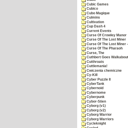
Cubic Games
Cubico
Cubo Magique
Culmins
Cultivation
Cup Dash 4
Current Events
Curse Of Crowley Manor
Curse Of The Lost Miner
Curse Of The Lost Miner
Curse Of The Pharaoh
Curse, The
Cuthbert Goes Walkabou
Cutthroats
Cuttlemania!
Cwiczenia chemiczne
Cy-Kill
Cyber Puzzle II
CyberTank
Cybernoid
Cybernome
Cyberpunk
Cybor-Stien
Cyborg (v1)
Cyborg (v2)
Cyborg Warrior
Cyborg Warriors
Cycleknight
Cyclod