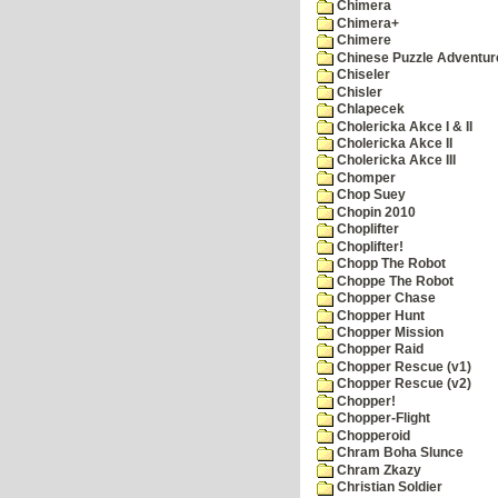
Chimera
Chimera+
Chimere
Chinese Puzzle Adventur
Chiseler
Chisler
Chlapecek
Cholericka Akce I & II
Cholericka Akce II
Cholericka Akce III
Chomper
Chop Suey
Chopin 2010
Choplifter
Choplifter!
Chopp The Robot
Choppe The Robot
Chopper Chase
Chopper Hunt
Chopper Mission
Chopper Raid
Chopper Rescue (v1)
Chopper Rescue (v2)
Chopper!
Chopper-Flight
Chopperoid
Chram Boha Slunce
Chram Zkazy
Christian Soldier