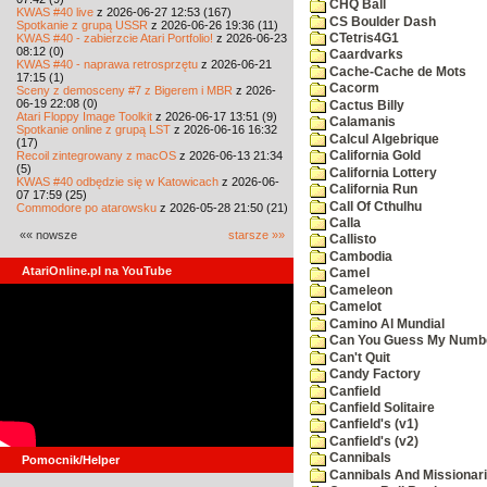
CHQ Ball
KWAS #40 live
z 2026-06-27 12:53 (167)
CS Boulder Dash
Spotkanie z grupą USSR
z 2026-06-26 19:36 (11)
KWAS #40 - zabierzcie Atari Portfolio!
z 2026-06-23
CTetris4G1
08:12 (0)
Caardvarks
KWAS #40 - naprawa retrosprzętu
z 2026-06-21
Cache-Cache de Mots
17:15 (1)
Cacorm
Sceny z demosceny #7 z Bigerem i MBR
z 2026-
06-19 22:08 (0)
Cactus Billy
Atari Floppy Image Toolkit
z 2026-06-17 13:51 (9)
Calamanis
Spotkanie online z grupą LST
z 2026-06-16 16:32
Calcul Algebrique
(17)
Recoil zintegrowany z macOS
z 2026-06-13 21:34
California Gold
(5)
California Lottery
KWAS #40 odbędzie się w Katowicach
z 2026-06-
California Run
07 17:59 (25)
Call Of Cthulhu
Commodore po atarowsku
z 2026-05-28 21:50 (21)
Calla
«« nowsze
starsze »»
Callisto
Cambodia
AtariOnline.pl na YouTube
Camel
Cameleon
Camelot
Camino Al Mundial
Can You Guess My Numb
Can't Quit
Candy Factory
Canfield
Canfield Solitaire
Canfield's (v1)
Canfield's (v2)
Cannibals
Pomocnik/Helper
Cannibals And Missionar