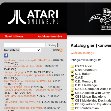
Nowinki/News
Archiwum/Archive
Katalog gier (konwe
Translate to
RSS
Wróc do katalogu
692
gier w katalogu
C
:
Spotkanie z demosceną #9: STeel/Tori
z 2026-08-
07 20:49 (0)
C'est La Vie
Letnia edycja Silly Venture 2026
z 2026-07-31
15:41 (38)
C-64 Adventure
Pamięci Jurgiego
z 2026-07-21 12:42 (1)
C. L. Baker
Sceny z demosceny #7: opowiada SuN
z 2026-07-
C.A.D
19 15:24 (2)
Atari Muzeum w Poznaniu na KWAS #40
z 2026-
C.D. Memory III
07-16 16:10 (4)
C.P.U. Revenge
Nie żyje kolega Pecuś
z 2026-07-13 18:00 (30)
CAICS Computer Aided Ins
Sceny z demosceny #7 - Grzegorz "Sun" Żyła
z
CBS Addition With Carry
2026-07-12 17:29 (12)
Lost Party 2026 nadchodzi
z 2026-07-08 15:28
CBS Linear Equations
(23)
CBS Multiplying Decimals
Pan Zenon i Atari na KWAS #40
z 2026-07-07 13:25
CBS Quadratic Equations
(7)
Spotkanie z redakcją "The Voice"
z 2026-07-04
CBS Subtraction
07:42 (9)