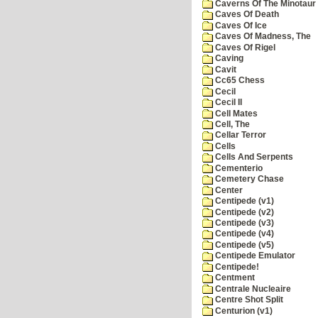
Caverns Of The Minotaur
Caves Of Death
Caves Of Ice
Caves Of Madness, The
Caves Of Rigel
Caving
Cavit
Cc65 Chess
Cecil
Cecil II
Cell Mates
Cell, The
Cellar Terror
Cells
Cells And Serpents
Cementerio
Cemetery Chase
Center
Centipede (v1)
Centipede (v2)
Centipede (v3)
Centipede (v4)
Centipede (v5)
Centipede Emulator
Centipede!
Centment
Centrale Nucleaire
Centre Shot Split
Centurion (v1)