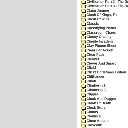
Civilization Part 2 - The 
Civilization Part 3 - The
Claim Jumper
Clash Of Kings, The
Clash Of Wills
Classic
Classifying Plants
Classroom Chaos
Classy Chassy
Claude Invaders
Clay Pigeon Shoot
Clear For Action
Clear Path
Cleaver
Clever And Smart
Click!
Click! Christmas Edition
Cliffhanger
Climb
Climber (v1)
Climber (v2)
Clipper
Cloak And Dagger
Cloak Of Death
Clock Story
Clonus
Clonus II
Close Assault
Closeout!