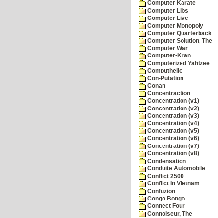
Computer Karate
Computer Libs
Computer Live
Computer Monopoly
Computer Quarterback
Computer Solution, The
Computer War
Computer-Kran
Computerized Yahtzee
Computhello
Con-Putation
Conan
Concentraction
Concentration (v1)
Concentration (v2)
Concentration (v3)
Concentration (v4)
Concentration (v5)
Concentration (v6)
Concentration (v7)
Concentration (v8)
Condensation
Conduite Automobile
Conflict 2500
Conflict In Vietnam
Confuzion
Congo Bongo
Connect Four
Connoiseur, The