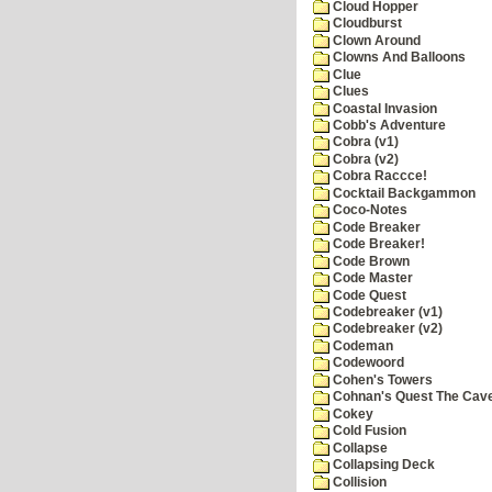
Cloud Hopper
Cloudburst
Clown Around
Clowns And Balloons
Clue
Clues
Coastal Invasion
Cobb's Adventure
Cobra (v1)
Cobra (v2)
Cobra Raccce!
Cocktail Backgammon
Coco-Notes
Code Breaker
Code Breaker!
Code Brown
Code Master
Code Quest
Codebreaker (v1)
Codebreaker (v2)
Codeman
Codewoord
Cohen's Towers
Cohnan's Quest The Cave
Cokey
Cold Fusion
Collapse
Collapsing Deck
Collision