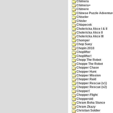
Chimera
Chimera+
Chimere
Chinese Puzzle Adventur
Chiseler
Chisler
Chlapecek
Cholericka Akce I & II
Cholericka Akce II
Cholericka Akce III
Chomper
Chop Suey
Chopin 2010
Choplifter
Choplifter!
Chopp The Robot
Choppe The Robot
Chopper Chase
Chopper Hunt
Chopper Mission
Chopper Raid
Chopper Rescue (v1)
Chopper Rescue (v2)
Chopper!
Chopper-Flight
Chopperoid
Chram Boha Slunce
Chram Zkazy
Christian Soldier