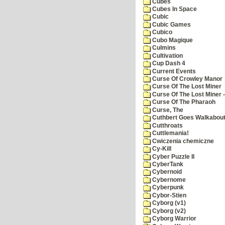
Cubes
Cubes In Space
Cubic
Cubic Games
Cubico
Cubo Magique
Culmins
Cultivation
Cup Dash 4
Current Events
Curse Of Crowley Manor
Curse Of The Lost Miner
Curse Of The Lost Miner
Curse Of The Pharaoh
Curse, The
Cuthbert Goes Walkabou
Cutthroats
Cuttlemania!
Cwiczenia chemiczne
Cy-Kill
Cyber Puzzle II
CyberTank
Cybernoid
Cybernome
Cyberpunk
Cybor-Stien
Cyborg (v1)
Cyborg (v2)
Cyborg Warrior