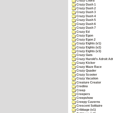
Crazy Cobra
Crazy Dash 1
Crazy Dash 2
Crazy Dash 3
Crazy Dash 4
Crazy Dash 5
Crazy Dash 6
Crazy Dash 7
Crazy Ed
Crazy Egon
Crazy Egon 2
Crazy Eights (v1)
Crazy Eights (v2)
Crazy Eights (v3)
Crazy Gats
Crazy Harold's Adroit Ad
Crazy Kicker
Crazy Maze Race
Crazy Quader
Crazy Scooter
Crazy Vacation
Creature Creator
Credino
Creep
Creepers
Creepshow
Creepy Caverns
Crescent Solitaire
Cribbage (v1)