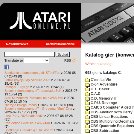
Nowinki/News
Archiwum/Archive
Katalog gier (konwe
Translate to
RSS
Wróc do katalogu
692
gier w katalogu
C
:
Spotkanie z demosceną #9: STeel/Tori
z 2026-08-
07 20:49 (0)
C'est La Vie
Letnia edycja Silly Venture 2026
z 2026-07-31
15:41 (38)
C-64 Adventure
Pamięci Jurgiego
z 2026-07-21 12:42 (1)
C. L. Baker
Sceny z demosceny #7: opowiada SuN
z 2026-07-
C.A.D
19 15:24 (2)
Atari Muzeum w Poznaniu na KWAS #40
z 2026-
C.D. Memory III
07-16 16:10 (4)
C.P.U. Revenge
Nie żyje kolega Pecuś
z 2026-07-13 18:00 (30)
CAICS Computer Aided Ins
Sceny z demosceny #7 - Grzegorz "Sun" Żyła
z
CBS Addition With Carry
2026-07-12 17:29 (12)
Lost Party 2026 nadchodzi
z 2026-07-08 15:28
CBS Linear Equations
(23)
CBS Multiplying Decimals
Pan Zenon i Atari na KWAS #40
z 2026-07-07 13:25
CBS Quadratic Equations
(7)
Spotkanie z redakcją "The Voice"
z 2026-07-04
CBS Subtraction
07:42 (9)