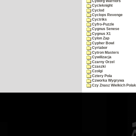
Cyborg Warriors
Cycleknight
Cyclod
Cyclops Revenge
Cyctriks
Cyfro-Puzzle
Cygnus Senese
Cygnus X1
Cylon Zap
Cypher Bowl
Cyrtabor
Cytron Masters
Cywilizacja
Czarny Orzel
Czaszki
Czolgi
Cztery Pola
Czworka Wygrywa
Czy Znasz Wielkich Pola