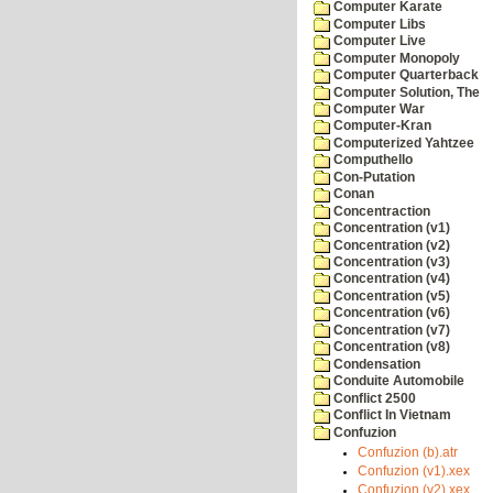
Computer Karate
Computer Libs
Computer Live
Computer Monopoly
Computer Quarterback
Computer Solution, The
Computer War
Computer-Kran
Computerized Yahtzee
Computhello
Con-Putation
Conan
Concentraction
Concentration (v1)
Concentration (v2)
Concentration (v3)
Concentration (v4)
Concentration (v5)
Concentration (v6)
Concentration (v7)
Concentration (v8)
Condensation
Conduite Automobile
Conflict 2500
Conflict In Vietnam
Confuzion
Confuzion (b).atr
Confuzion (v1).xex
Confuzion (v2).xex