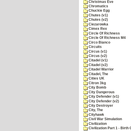
Christmas Eve
Chromatics
Chuckie Egg
Chutes (v1)
Chutes (v2)
Ciezarowka
Cimex Rex
Circle Of Richness
Circle Of Richness M4
Circo Bianco
Circuits
Circus (v1)
Circus (v2)
Citadel (v1)
Citadel (v2)
Citadel Warrior
Citadel, The
Cities UK
Citron 3kg
City Bomb
City Dangerous
City Defender (v1)
City Defender (v2)
City Destroyer
City, The
Cityhawk
Civil War Simulation
Civilization
Civilization Part 1 - Birth 