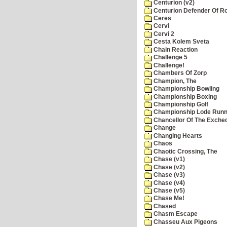
Centurion (v2)
Centurion Defender Of 
Ceres
Cervi
Cervi 2
Cesta Kolem Sveta
Chain Reaction
Challenge 5
Challenge!
Chambers Of Zorp
Champion, The
Championship Bowling
Championship Boxing
Championship Golf
Championship Lode Runn
Chancellor Of The Exche
Change
Changing Hearts
Chaos
Chaotic Crossing, The
Chase (v1)
Chase (v2)
Chase (v3)
Chase (v4)
Chase (v5)
Chase Me!
Chased
Chasm Escape
Chasseu Aux Pigeons