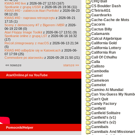
CHQ Ball
KWAS #40 live
z 2026-06-27 12:53 (167)
CS Boulder Dash
Spotkanie z grupą USSR
z 2026-06-26 19:36 (11)
KWAS #40 - zabierzcie Atari Portfolio!
z 2026-06-23
CTetris4G1
08:12 (0)
Caardvarks
KWAS #40 - naprawa retrosprzętu
z 2026-06-21
Cache-Cache de Mots
17:15 (1)
Cacorm
Sceny z demosceny #7 z Bigerem i MBR
z 2026-
06-19 22:08 (0)
Cactus Billy
Atari Floppy Image Toolkit
z 2026-06-17 13:51 (9)
Calamanis
Spotkanie online z grupą LST
z 2026-06-16 16:32
Calcul Algebrique
(17)
Recoil zintegrowany z macOS
z 2026-06-13 21:34
California Gold
(5)
California Lottery
KWAS #40 odbędzie się w Katowicach
z 2026-06-
California Run
07 17:59 (25)
Call Of Cthulhu
Commodore po atarowsku
z 2026-05-28 21:50 (21)
Calla
«« nowsze
starsze »»
Callisto
Cambodia
AtariOnline.pl na YouTube
Camel
Cameleon
Camelot
Camino Al Mundial
Can You Guess My Numb
Can't Quit
Candy Factory
Canfield
Canfield Solitaire
Canfield's (v1)
Canfield's (v2)
Cannibals
Pomocnik/Helper
Cannibals And Missionar