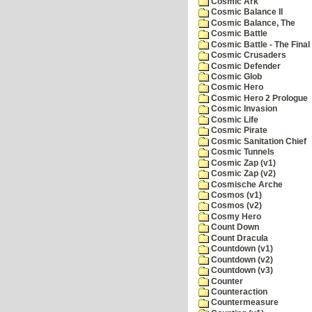
Cosmic Ark
Cosmic Balance II
Cosmic Balance, The
Cosmic Battle
Cosmic Battle - The Final 
Cosmic Crusaders
Cosmic Defender
Cosmic Glob
Cosmic Hero
Cosmic Hero 2 Prologue
Cosmic Invasion
Cosmic Life
Cosmic Pirate
Cosmic Sanitation Chief
Cosmic Tunnels
Cosmic Zap (v1)
Cosmic Zap (v2)
Cosmische Arche
Cosmos (v1)
Cosmos (v2)
Cosmy Hero
Count Down
Count Dracula
Countdown (v1)
Countdown (v2)
Countdown (v3)
Counter
Counteraction
Countermeasure