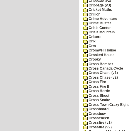
Cribbage (v2)
Cribbage (v3)
Cricket Maths
Crillion
Crime Adventure
Crime Buster
Crisis Center
Crisis Mountain
Critters
Crix
Crm
Cromwell House
Crooked House
Cropky
Cross Bomber
Cross Canada Cycle
Cross Chase (v1)
Cross Chase (v2)
Cross Fire
Cross Fire II
Cross Horde
Cross Shoot
Cross Snake
Cross-Town Crazy Eight
Crossboard
Crossbow
Crosscheck
Crossfire (v1)
Crossfire (v2)