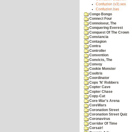
Confuzion (v3).xex
Confuzion.bas
Congo Bongo
Connect Four
Connoiseur, The
Conquering Everest
Conquest Of The Crown
Constancia
Contagion
Contra
Controller
Convention
Convicts, The
Convoy
Cookie Monster
Cooltris
Coordinator
Cops 'N' Robbers
Copter Cave
Copter Chase
Copy-Cat
Core-War's Arena
CoreWars
Coronation Street
Coronation Street Quiz
Coronavirus
Corridor Of Time
Corsair!