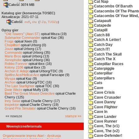
Cat Nap
Całość 3074 MB
Catacombs Of Baruth
Catacombs Of The Phan
Katalog gier (konwencja TOSEC)
Catacombs Of Your Mind,
Aktualizacja: 2021-07-11
Catapault
Całość
,
md5
sha
(
7-Zip
,
TUGZip
)
Catapede
Opisy gier
Catapill
"Old Towers" (Atari ST)
opisał Misza (19)
Catch 88
Submarine Commander
opisał Kaz (36)
Catch A Letter!
Frogs
opisał Xeen (0)
Catch Day
Choplifter!
opisał Urborg (0)
Joust
opisał Urborg (17)
Catch IT!
Commando
opisał Urborg (35)
Catch The Skull
Mario Bros
opisał Urborg (13)
Catch The X
Xenophobe
opisał Urborg (36)
Robbo Forever
opisał tbxx (16)
Catepillar Races
Kolony 2106
opisał tbxx (3)
Caterpiggle
Archon II: Adept
opisał Urborg/TDC (9)
Caterpillar
Spitfire Ace/Hellcat Ace
opisał Farscape (9)
Caterpillars
Wyspa
opisał Kaz (9)
Archon
opisał Urborg/TDC (16)
Cats
The Last Starfighter
opisał TDC (30)
Cave
Dwie Wieże
opisał Muffy (19)
Cave Crisis
Basil The Great Mouse Detective
opisał Charlie
Cherry (125)
Cave Crusader
Inny Świat
opisał Charlie Cherry (17)
Cave Danny
Inspektor
opisał Charlie Cherry (19)
Cave Flighter
Grand Prix Simulator
opisał Charlie Cherry (16)
Cave In
«« nowsze
starsze »»
Cave Lander
Cave Runner
Cave, The (v1)
Wewnętrzne/Internals
Cave, The (v2)
Organizowanie imprez Atari - dyskusja
Cave-Defender!