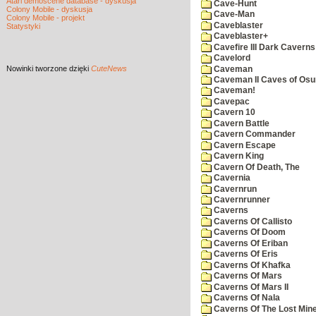
Atari demoscene database - dyskusja
Cave-Hunt
Colony Mobile - dyskusja
Cave-Man
Colony Mobile - projekt
Caveblaster
Statystyki
Caveblaster+
Cavefire III Dark Caverns
Cavelord
Nowinki
tworzone dzięki
CuteNews
Caveman
Caveman II Caves of Os
Caveman!
Cavepac
Cavern 10
Cavern Battle
Cavern Commander
Cavern Escape
Cavern King
Cavern Of Death, The
Cavernia
Cavernrun
Cavernrunner
Caverns
Caverns Of Callisto
Caverns Of Doom
Caverns Of Eriban
Caverns Of Eris
Caverns Of Khafka
Caverns Of Mars
Caverns Of Mars II
Caverns Of Nala
Caverns Of The Lost Min