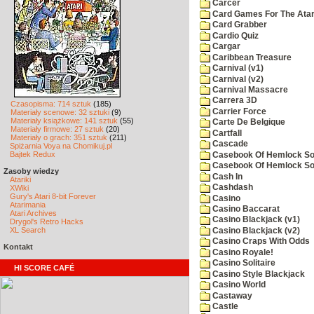
Carcer
Card Games For The Atar
Card Grabber
Cardio Quiz
Cargar
Caribbean Treasure
Carnival (v1)
Carnival (v2)
Carnival Massacre
Carrera 3D
Czasopisma: 714 sztuk
(185)
Carrier Force
Materiały scenowe: 32 sztuki
(9)
Materiały książkowe: 141 sztuk
(55)
Carte De Belgique
Materiały firmowe: 27 sztuk
(20)
Cartfall
Materiały o grach: 351 sztuk
(211)
Cascade
Spiżarnia Voya na Chomikuj.pl
Bajtek Redux
Casebook Of Hemlock Soa
Casebook Of Hemlock Soa
Zasoby wiedzy
Cash In
Atariki
Cashdash
XWiki
Gury's Atari 8-bit Forever
Casino
Atarimania
Casino Baccarat
Atari Archives
Casino Blackjack (v1)
Drygol's Retro Hacks
XL Search
Casino Blackjack (v2)
Casino Craps With Odds
Kontakt
Casino Royale!
Casino Solitaire
HI SCORE CAFÉ
Casino Style Blackjack
Casino World
Castaway
Castle