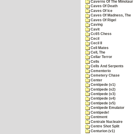
Caverns Of The Minotaur
Caves Of Death
Caves Of Ice
Caves Of Madness, The
Caves Of Rigel
Caving
Cavit
Cc65 Chess
Cecil
Cecil II
Cell Mates
Cell, The
Cellar Terror
Cells
Cells And Serpents
Cementerio
Cemetery Chase
Center
Centipede (v1)
Centipede (v2)
Centipede (v3)
Centipede (v4)
Centipede (v5)
Centipede Emulator
Centipede!
Centment
Centrale Nucleaire
Centre Shot Split
Centurion (v1)