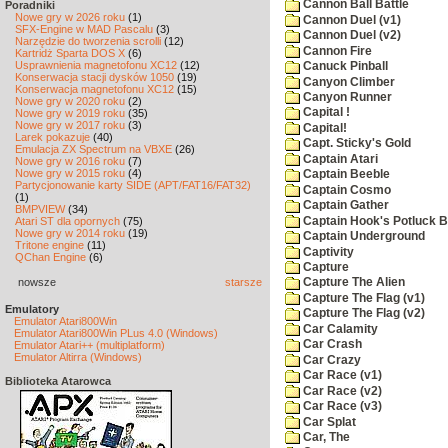
Cannon Ball Battle
Poradniki
Nowe gry w 2026 roku
(1)
Cannon Duel (v1)
SFX-Engine w MAD Pascalu
(3)
Cannon Duel (v2)
Narzędzie do tworzenia scrolli
(12)
Cannon Fire
Kartridż Sparta DOS X
(6)
Usprawnienia magnetofonu XC12
(12)
Canuck Pinball
Konserwacja stacji dysków 1050
(19)
Canyon Climber
Konserwacja magnetofonu XC12
(15)
Canyon Runner
Nowe gry w 2020 roku
(2)
Capital !
Nowe gry w 2019 roku
(35)
Nowe gry w 2017 roku
(3)
Capital!
Larek pokazuje
(40)
Capt. Sticky's Gold
Emulacja ZX Spectrum na VBXE
(26)
Captain Atari
Nowe gry w 2016 roku
(7)
Nowe gry w 2015 roku
(4)
Captain Beeble
Partycjonowanie karty SIDE (APT/FAT16/FAT32)
Captain Cosmo
(1)
Captain Gather
BMPVIEW
(34)
Captain Hook's Potluck B
Atari ST dla opornych
(75)
Nowe gry w 2014 roku
(19)
Captain Underground
Tritone engine
(11)
Captivity
QChan Engine
(6)
Capture
nowsze
starsze
Capture The Alien
Capture The Flag (v1)
Emulatory
Capture The Flag (v2)
Emulator Atari800Win
Car Calamity
Emulator Atari800Win PLus 4.0 (Windows)
Car Crash
Emulator Atari++ (multiplatform)
Emulator Altirra (Windows)
Car Crazy
Car Race (v1)
Biblioteka Atarowca
Car Race (v2)
Car Race (v3)
Car Splat
Car, The