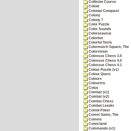
Collision Course
Coloid
Colonial Conquest
Colony
Colony 7
Color Puzzle
Color Sounds
Colorasaurus
Colorbot
Colorful Tetris
Colormatch Square, The
Colorvision
Colossus Chess 3.0
Colossus Chess 4.0
Colossus Chess 4.1
Colour Puzzle (v1)
Colour Quest
Colours
Colourtris
Colus
Combat (v1)
Combat (v2)
Combat Chess
Combat Leader
Combi Poker
Comet Game, The
Comets
Comicland
Commando (v1)