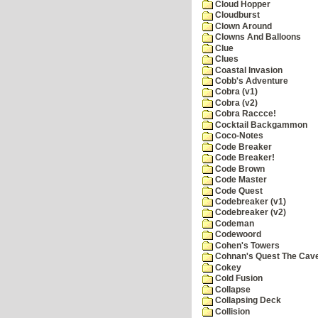
Cloud Hopper
Cloudburst
Clown Around
Clowns And Balloons
Clue
Clues
Coastal Invasion
Cobb's Adventure
Cobra (v1)
Cobra (v2)
Cobra Raccce!
Cocktail Backgammon
Coco-Notes
Code Breaker
Code Breaker!
Code Brown
Code Master
Code Quest
Codebreaker (v1)
Codebreaker (v2)
Codeman
Codewoord
Cohen's Towers
Cohnan's Quest The Cave
Cokey
Cold Fusion
Collapse
Collapsing Deck
Collision