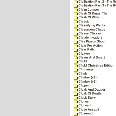
Civilization Part 2 - The 
Civilization Part 3 - The
Claim Jumper
Clash Of Kings, The
Clash Of Wills
Classic
Classifying Plants
Classroom Chaos
Classy Chassy
Claude Invaders
Clay Pigeon Shoot
Clear For Action
Clear Path
Cleaver
Clever And Smart
Click!
Click! Christmas Edition
Cliffhanger
Climb
Climber (v1)
Climber (v2)
Clipper
Cloak And Dagger
Cloak Of Death
Clock Story
Clonus
Clonus II
Close Assault
Closeout!