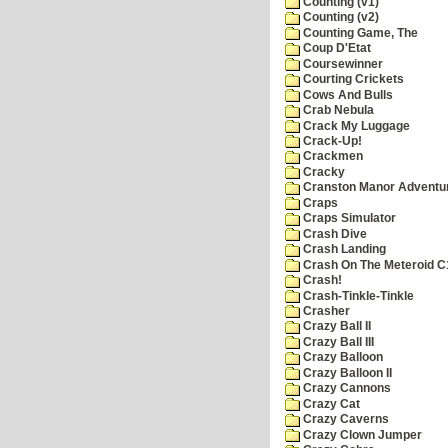
Counting (v1)
Counting (v2)
Counting Game, The
Coup D'Etat
Coursewinner
Courting Crickets
Cows And Bulls
Crab Nebula
Crack My Luggage
Crack-Up!
Crackmen
Cracky
Cranston Manor Adventu
Craps
Craps Simulator
Crash Dive
Crash Landing
Crash On The Meteroid C
Crash!
Crash-Tinkle-Tinkle
Crasher
Crazy Ball II
Crazy Ball III
Crazy Balloon
Crazy Balloon II
Crazy Cannons
Crazy Cat
Crazy Caverns
Crazy Clown Jumper