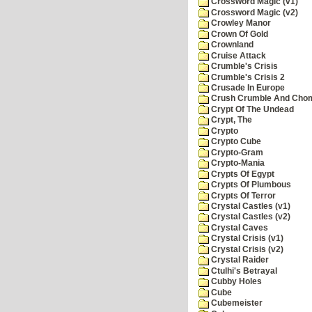
Crossword Magic (v1)
Crossword Magic (v2)
Crowley Manor
Crown Of Gold
Crownland
Cruise Attack
Crumble's Crisis
Crumble's Crisis 2
Crusade In Europe
Crush Crumble And Cho
Crypt Of The Undead
Crypt, The
Crypto
Crypto Cube
Crypto-Gram
Crypto-Mania
Crypts Of Egypt
Crypts Of Plumbous
Crypts Of Terror
Crystal Castles (v1)
Crystal Castles (v2)
Crystal Caves
Crystal Crisis (v1)
Crystal Crisis (v2)
Crystal Raider
Ctulhi's Betrayal
Cubby Holes
Cube
Cubemeister