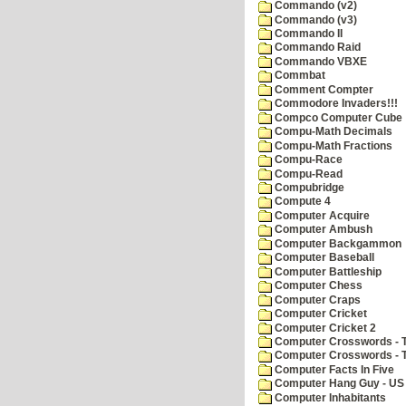
Commando (v2)
Commando (v3)
Commando II
Commando Raid
Commando VBXE
Commbat
Comment Compter
Commodore Invaders!!!
Compco Computer Cube
Compu-Math Decimals
Compu-Math Fractions
Compu-Race
Compu-Read
Compubridge
Compute 4
Computer Acquire
Computer Ambush
Computer Backgammon
Computer Baseball
Computer Battleship
Computer Chess
Computer Craps
Computer Cricket
Computer Cricket 2
Computer Crosswords - T
Computer Crosswords - 
Computer Facts In Five
Computer Hang Guy - US 
Computer Inhabitants