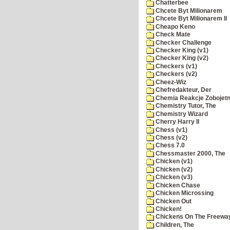
Chatterbee
Chcete Byt Milionarem
Chcete Byt Milionarem II
Cheapo Keno
Check Mate
Checker Challenge
Checker King (v1)
Checker King (v2)
Checkers (v1)
Checkers (v2)
Cheez-Wiz
Chefredakteur, Der
Chemia Reakcje Zobojetn
Chemistry Tutor, The
Chemistry Wizard
Cherry Harry II
Chess (v1)
Chess (v2)
Chess 7.0
Chessmaster 2000, The
Chicken (v1)
Chicken (v2)
Chicken (v3)
Chicken Chase
Chicken Microssing
Chicken Out
Chicken!
Chickens On The Freewa
Children, The