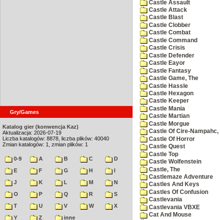
Castle Assault
Castle Attack
Castle Blast
Castle Clobber
Castle Combat
Castle Command
Castle Crisis
Castle Defender
Castle Eayor
Castle Fantasy
Castle Game, The
Castle Hassle
Castle Hexagon
Castle Keeper
Castle Mania
Gry/Games
Castle Martian
Castle Morgue
Katalog gier (konwencja Kaz)
Castle Of Cire-Nampahc,
Aktualizacja: 2026-07-19
Liczba katalogów: 8878, liczba plików: 40040
Castle Of Horror
Zmian katalogów: 1, zmian plików: 1
Castle Quest
Castle Top
0-9
A
B
C
D
Castle Wolfenstein
Castle, The
E
F
G
H
I
Castlemaze Adventure
J
K
L
M
N
Castles And Keys
Castles Of Confusion
O
P
Q
R
S
Castlevania
T
U
V
W
X
Castlevania VBXE
Cat And Mouse
Y
Z
inne