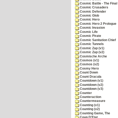
Cosmic Battle - The Final 
Cosmic Crusaders
Cosmic Defender
Cosmic Glob
Cosmic Hero
Cosmic Hero 2 Prologue
Cosmic Invasion
Cosmic Life
Cosmic Pirate
Cosmic Sanitation Chief
Cosmic Tunnels
Cosmic Zap (v1)
Cosmic Zap (v2)
Cosmische Arche
Cosmos (v1)
Cosmos (v2)
Cosmy Hero
Count Down
Count Dracula
Countdown (v1)
Countdown (v2)
Countdown (v3)
Counter
Counteraction
Countermeasure
Counting (v1)
Counting (v2)
Counting Game, The
Coup D'Etat