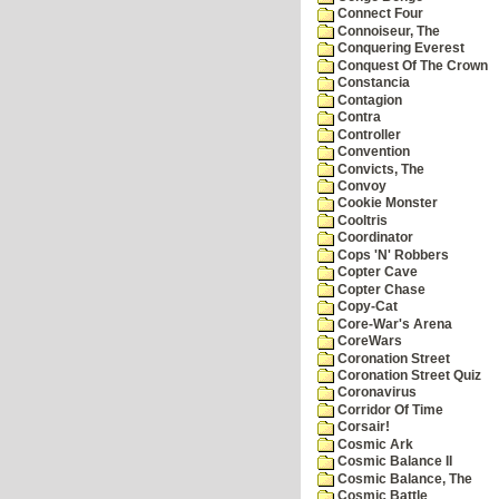
Connect Four
Connoiseur, The
Conquering Everest
Conquest Of The Crown
Constancia
Contagion
Contra
Controller
Convention
Convicts, The
Convoy
Cookie Monster
Cooltris
Coordinator
Cops 'N' Robbers
Copter Cave
Copter Chase
Copy-Cat
Core-War's Arena
CoreWars
Coronation Street
Coronation Street Quiz
Coronavirus
Corridor Of Time
Corsair!
Cosmic Ark
Cosmic Balance II
Cosmic Balance, The
Cosmic Battle