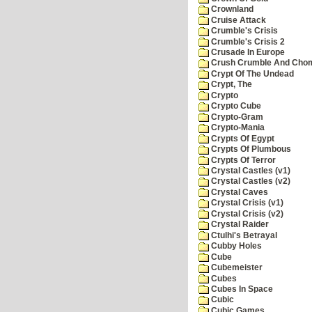
Crownland
Cruise Attack
Crumble's Crisis
Crumble's Crisis 2
Crusade In Europe
Crush Crumble And Cho
Crypt Of The Undead
Crypt, The
Crypto
Crypto Cube
Crypto-Gram
Crypto-Mania
Crypts Of Egypt
Crypts Of Plumbous
Crypts Of Terror
Crystal Castles (v1)
Crystal Castles (v2)
Crystal Caves
Crystal Crisis (v1)
Crystal Crisis (v2)
Crystal Raider
Ctulhi's Betrayal
Cubby Holes
Cube
Cubemeister
Cubes
Cubes In Space
Cubic
Cubic Games