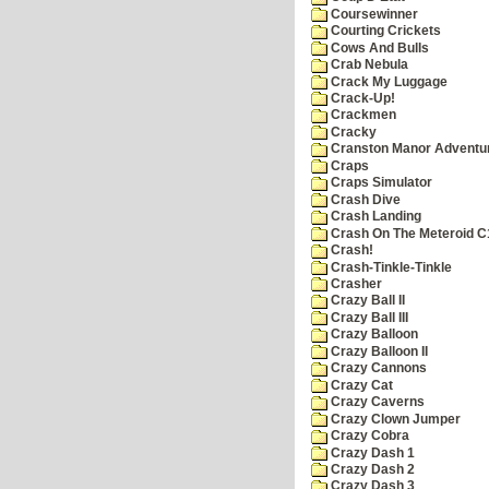
Coursewinner
Courting Crickets
Cows And Bulls
Crab Nebula
Crack My Luggage
Crack-Up!
Crackmen
Cracky
Cranston Manor Adventu
Craps
Craps Simulator
Crash Dive
Crash Landing
Crash On The Meteroid C
Crash!
Crash-Tinkle-Tinkle
Crasher
Crazy Ball II
Crazy Ball III
Crazy Balloon
Crazy Balloon II
Crazy Cannons
Crazy Cat
Crazy Caverns
Crazy Clown Jumper
Crazy Cobra
Crazy Dash 1
Crazy Dash 2
Crazy Dash 3