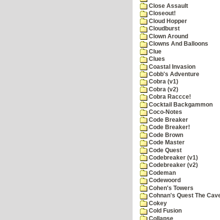
Close Assault
Closeout!
Cloud Hopper
Cloudburst
Clown Around
Clowns And Balloons
Clue
Clues
Coastal Invasion
Cobb's Adventure
Cobra (v1)
Cobra (v2)
Cobra Raccce!
Cocktail Backgammon
Coco-Notes
Code Breaker
Code Breaker!
Code Brown
Code Master
Code Quest
Codebreaker (v1)
Codebreaker (v2)
Codeman
Codewoord
Cohen's Towers
Cohnan's Quest The Cave
Cokey
Cold Fusion
Collapse