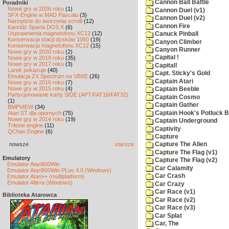
Cannon Ball Battle
Poradniki
Nowe gry w 2026 roku
(1)
Cannon Duel (v1)
SFX-Engine w MAD Pascalu
(3)
Cannon Duel (v2)
Narzędzie do tworzenia scrolli
(12)
Cannon Fire
Kartridż Sparta DOS X
(6)
Usprawnienia magnetofonu XC12
(12)
Canuck Pinball
Konserwacja stacji dysków 1050
(19)
Canyon Climber
Konserwacja magnetofonu XC12
(15)
Canyon Runner
Nowe gry w 2020 roku
(2)
Capital !
Nowe gry w 2019 roku
(35)
Nowe gry w 2017 roku
(3)
Capital!
Larek pokazuje
(40)
Capt. Sticky's Gold
Emulacja ZX Spectrum na VBXE
(26)
Captain Atari
Nowe gry w 2016 roku
(7)
Nowe gry w 2015 roku
(4)
Captain Beeble
Partycjonowanie karty SIDE (APT/FAT16/FAT32)
Captain Cosmo
(1)
Captain Gather
BMPVIEW
(34)
Captain Hook's Potluck B
Atari ST dla opornych
(75)
Nowe gry w 2014 roku
(19)
Captain Underground
Tritone engine
(11)
Captivity
QChan Engine
(6)
Capture
nowsze
starsze
Capture The Alien
Capture The Flag (v1)
Emulatory
Capture The Flag (v2)
Emulator Atari800Win
Car Calamity
Emulator Atari800Win PLus 4.0 (Windows)
Car Crash
Emulator Atari++ (multiplatform)
Emulator Altirra (Windows)
Car Crazy
Car Race (v1)
Biblioteka Atarowca
Car Race (v2)
Car Race (v3)
Car Splat
Car, The