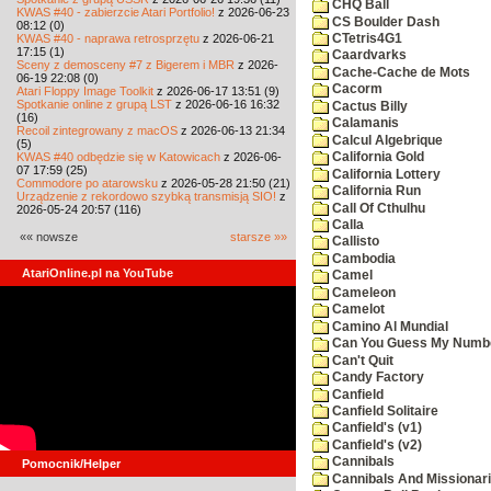
CHQ Ball
KWAS #40 - zabierzcie Atari Portfolio!
z 2026-06-23
CS Boulder Dash
08:12 (0)
KWAS #40 - naprawa retrosprzętu
z 2026-06-21
CTetris4G1
17:15 (1)
Caardvarks
Sceny z demosceny #7 z Bigerem i MBR
z 2026-
Cache-Cache de Mots
06-19 22:08 (0)
Cacorm
Atari Floppy Image Toolkit
z 2026-06-17 13:51 (9)
Spotkanie online z grupą LST
z 2026-06-16 16:32
Cactus Billy
(16)
Calamanis
Recoil zintegrowany z macOS
z 2026-06-13 21:34
Calcul Algebrique
(5)
KWAS #40 odbędzie się w Katowicach
z 2026-06-
California Gold
07 17:59 (25)
California Lottery
Commodore po atarowsku
z 2026-05-28 21:50 (21)
California Run
Urządzenie z rekordowo szybką transmisją SIO!
z
Call Of Cthulhu
2026-05-24 20:57 (116)
Calla
«« nowsze
starsze »»
Callisto
Cambodia
AtariOnline.pl na YouTube
Camel
Cameleon
Camelot
Camino Al Mundial
Can You Guess My Numb
Can't Quit
Candy Factory
Canfield
Canfield Solitaire
Canfield's (v1)
Canfield's (v2)
Cannibals
Pomocnik/Helper
Cannibals And Missionar