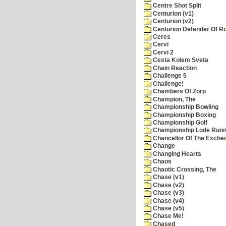
Centre Shot Split
Centurion (v1)
Centurion (v2)
Centurion Defender Of 
Ceres
Cervi
Cervi 2
Cesta Kolem Sveta
Chain Reaction
Challenge 5
Challenge!
Chambers Of Zorp
Champion, The
Championship Bowling
Championship Boxing
Championship Golf
Championship Lode Runn
Chancellor Of The Exche
Change
Changing Hearts
Chaos
Chaotic Crossing, The
Chase (v1)
Chase (v2)
Chase (v3)
Chase (v4)
Chase (v5)
Chase Me!
Chased