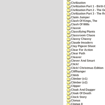
Civilization
Civilization Part 1 - Birth 
Civilization Part 2 - The 
Civilization Part 3 - The
Claim Jumper
Clash Of Kings, The
Clash Of Wills
Classic
Classifying Plants
Classroom Chaos
Classy Chassy
Claude Invaders
Clay Pigeon Shoot
Clear For Action
Clear Path
Cleaver
Clever And Smart
Click!
Click! Christmas Edition
Cliffhanger
Climb
Climber (v1)
Climber (v2)
Clipper
Cloak And Dagger
Cloak Of Death
Clock Story
Clonus
Clonus II