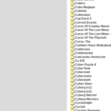
Cubico
Cubo Magique
Culmins
Cultivation
Cup Dash 4
Current Events
Curse Of Crowley Manor
Curse Of The Lost Miner
Curse Of The Lost Miner
Curse Of The Pharaoh
Curse, The
Cuthbert Goes Walkabou
Cutthroats
Cuttlemania!
Cwiczenia chemiczne
Cy-Kill
Cyber Puzzle II
CyberTank
Cybernoid
Cybernome
Cyberpunk
Cybor-Stien
Cyborg (v1)
Cyborg (v2)
Cyborg Warrior
Cyborg Warriors
Cycleknight
Cyclod
Cyclops Revenge