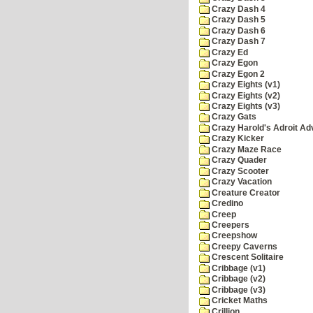
Crazy Dash 4
Crazy Dash 5
Crazy Dash 6
Crazy Dash 7
Crazy Ed
Crazy Egon
Crazy Egon 2
Crazy Eights (v1)
Crazy Eights (v2)
Crazy Eights (v3)
Crazy Gats
Crazy Harold's Adroit Ad
Crazy Kicker
Crazy Maze Race
Crazy Quader
Crazy Scooter
Crazy Vacation
Creature Creator
Credino
Creep
Creepers
Creepshow
Creepy Caverns
Crescent Solitaire
Cribbage (v1)
Cribbage (v2)
Cribbage (v3)
Cricket Maths
Crillion