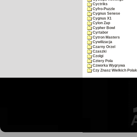
Cyctriks
Cyfro-Puzzle
Cygnus Senese
Cygnus X1
Cylon Zap
Cypher Bowl
Cyrtabor
Cytron Masters
Cywilizacja
Czarny Orzel
Czaszki
Czolgi
Cztery Pola
Czworka Wygrywa
Czy Znasz Wielkich Pola