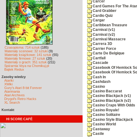
Carcer
Card Games For The Atar
Card Grabber
Cardio Quiz
Cargar
Caribbean Treasure
Carnival (v1)
Carnival (v2)
Carnival Massacre
Carrera 3D
Czasopisma: 714 sztuk
(185)
Carrier Force
Materiały scenowe: 32 sztuki
(9)
Carte De Belgique
Materiały książkowe: 141 sztuk
(55)
Cartfall
Materiały firmowe: 27 sztuk
(20)
Materiały o grach: 351 sztuk
(211)
Cascade
Spiżarnia Voya na Chomikuj.pl
Casebook Of Hemlock Soa
Bajtek Redux
Casebook Of Hemlock Soa
Zasoby wiedzy
Cash In
Atariki
Cashdash
XWiki
Casino
Gury's Atari 8-bit Forever
Casino Baccarat
Atarimania
Atari Archives
Casino Blackjack (v1)
Drygol's Retro Hacks
Casino Blackjack (v2)
XL Search
Casino Craps With Odds
Kontakt
Casino Royale!
Casino Solitaire
HI SCORE CAFÉ
Casino Style Blackjack
Casino World
Castaway
Castle