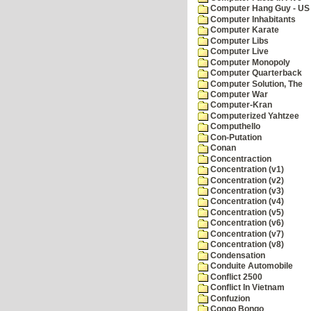
Computer Hang Guy - US 
Computer Inhabitants
Computer Karate
Computer Libs
Computer Live
Computer Monopoly
Computer Quarterback
Computer Solution, The
Computer War
Computer-Kran
Computerized Yahtzee
Computhello
Con-Putation
Conan
Concentraction
Concentration (v1)
Concentration (v2)
Concentration (v3)
Concentration (v4)
Concentration (v5)
Concentration (v6)
Concentration (v7)
Concentration (v8)
Condensation
Conduite Automobile
Conflict 2500
Conflict In Vietnam
Confuzion
Congo Bongo