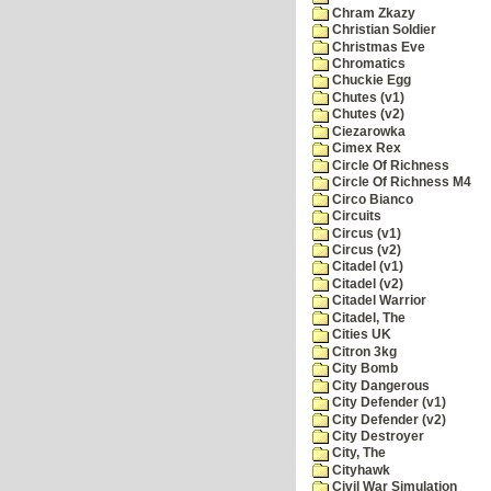
Chram Zkazy
Christian Soldier
Christmas Eve
Chromatics
Chuckie Egg
Chutes (v1)
Chutes (v2)
Ciezarowka
Cimex Rex
Circle Of Richness
Circle Of Richness M4
Circo Bianco
Circuits
Circus (v1)
Circus (v2)
Citadel (v1)
Citadel (v2)
Citadel Warrior
Citadel, The
Cities UK
Citron 3kg
City Bomb
City Dangerous
City Defender (v1)
City Defender (v2)
City Destroyer
City, The
Cityhawk
Civil War Simulation