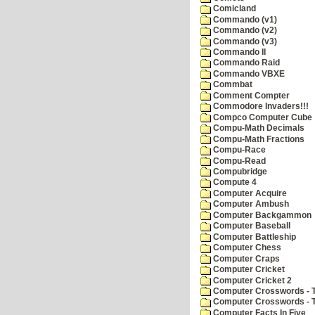
Comicland
Commando (v1)
Commando (v2)
Commando (v3)
Commando II
Commando Raid
Commando VBXE
Commbat
Comment Compter
Commodore Invaders!!!
Compco Computer Cube
Compu-Math Decimals
Compu-Math Fractions
Compu-Race
Compu-Read
Compubridge
Compute 4
Computer Acquire
Computer Ambush
Computer Backgammon
Computer Baseball
Computer Battleship
Computer Chess
Computer Craps
Computer Cricket
Computer Cricket 2
Computer Crosswords - T
Computer Crosswords - 
Computer Facts In Five