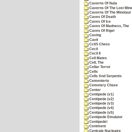
Caverns Of Nala
Caverns Of The Lost Min
Caverns Of The Minotaur
Caves Of Death
Caves Of Ice
Caves Of Madness, The
Caves Of Rigel
Caving
Cavit
Cc65 Chess
Cecil
Cecil II
Cell Mates
Cell, The
Cellar Terror
Cells
Cells And Serpents
Cementerio
Cemetery Chase
Center
Centipede (v1)
Centipede (v2)
Centipede (v3)
Centipede (v4)
Centipede (v5)
Centipede Emulator
Centipede!
Centment
Centrale Nucleaire