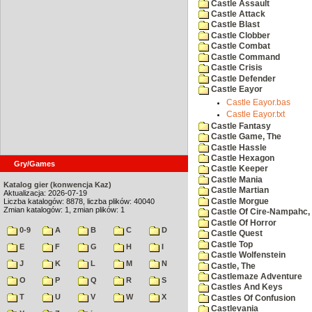
Castle Assault
Castle Attack
Castle Blast
Castle Clobber
Castle Combat
Castle Command
Castle Crisis
Castle Defender
Castle Eayor
Castle Eayor.bas
Castle Eayor.txt
Castle Fantasy
Castle Game, The
Castle Hassle
Castle Hexagon
Gry/Games
Castle Keeper
Castle Mania
Katalog gier (konwencja Kaz)
Castle Martian
Aktualizacja: 2026-07-19
Castle Morgue
Liczba katalogów: 8878, liczba plików: 40040
Zmian katalogów: 1, zmian plików: 1
Castle Of Cire-Nampahc,
Castle Of Horror
0-9
A
B
C
D
Castle Quest
Castle Top
E
F
G
H
I
Castle Wolfenstein
J
K
L
M
N
Castle, The
Castlemaze Adventure
O
P
Q
R
S
Castles And Keys
T
U
V
W
X
Castles Of Confusion
Castlevania