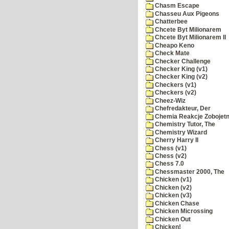
Chasm Escape
Chasseu Aux Pigeons
Chatterbee
Chcete Byt Milionarem
Chcete Byt Milionarem II
Cheapo Keno
Check Mate
Checker Challenge
Checker King (v1)
Checker King (v2)
Checkers (v1)
Checkers (v2)
Cheez-Wiz
Chefredakteur, Der
Chemia Reakcje Zobojetn
Chemistry Tutor, The
Chemistry Wizard
Cherry Harry II
Chess (v1)
Chess (v2)
Chess 7.0
Chessmaster 2000, The
Chicken (v1)
Chicken (v2)
Chicken (v3)
Chicken Chase
Chicken Microssing
Chicken Out
Chicken!