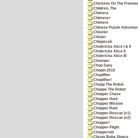
Chickens On The Freewa
Children, The
Chimera
Chimera+
Chimere
Chinese Puzzle Adventur
Chiseler
Chisler
Chlapecek
Cholericka Akce I & II
Cholericka Akce II
Cholericka Akce III
Chomper
Chop Suey
Chopin 2010
Choplifter
Choplifter!
Chopp The Robot
Choppe The Robot
Chopper Chase
Chopper Hunt
Chopper Mission
Chopper Raid
Chopper Rescue (v1)
Chopper Rescue (v2)
Chopper!
Chopper-Flight
Chopperoid
Chram Boha Slunce