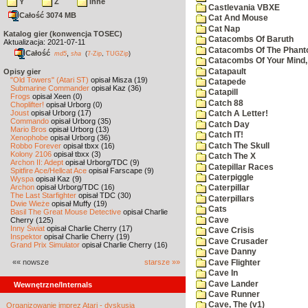
Y
Z
inne
Castlevania VBXE
Całość 3074 MB
Cat And Mouse
Cat Nap
Katalog gier (konwencja TOSEC)
Catacombs Of Baruth
Aktualizacja: 2021-07-11
Catacombs Of The Phan
Całość
,
md5
sha
(
7-Zip
,
TUGZip
)
Catacombs Of Your Mind,
Catapault
Opisy gier
"Old Towers" (Atari ST)
opisał Misza (19)
Catapede
Submarine Commander
opisał Kaz (36)
Catapill
Frogs
opisał Xeen (0)
Catch 88
Choplifter!
opisał Urborg (0)
Joust
opisał Urborg (17)
Catch A Letter!
Commando
opisał Urborg (35)
Catch Day
Mario Bros
opisał Urborg (13)
Catch IT!
Xenophobe
opisał Urborg (36)
Catch The Skull
Robbo Forever
opisał tbxx (16)
Kolony 2106
opisał tbxx (3)
Catch The X
Archon II: Adept
opisał Urborg/TDC (9)
Catepillar Races
Spitfire Ace/Hellcat Ace
opisał Farscape (9)
Caterpiggle
Wyspa
opisał Kaz (9)
Archon
opisał Urborg/TDC (16)
Caterpillar
The Last Starfighter
opisał TDC (30)
Caterpillars
Dwie Wieże
opisał Muffy (19)
Cats
Basil The Great Mouse Detective
opisał Charlie
Cave
Cherry (125)
Inny Świat
opisał Charlie Cherry (17)
Cave Crisis
Inspektor
opisał Charlie Cherry (19)
Cave Crusader
Grand Prix Simulator
opisał Charlie Cherry (16)
Cave Danny
«« nowsze
starsze »»
Cave Flighter
Cave In
Cave Lander
Wewnętrzne/Internals
Cave Runner
Cave, The (v1)
Organizowanie imprez Atari - dyskusja