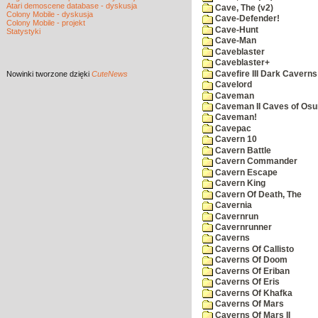
Atari demoscene database - dyskusja
Cave, The (v2)
Colony Mobile - dyskusja
Cave-Defender!
Colony Mobile - projekt
Cave-Hunt
Statystyki
Cave-Man
Caveblaster
Caveblaster+
Cavefire III Dark Caverns
Nowinki
tworzone dzięki
CuteNews
Cavelord
Caveman
Caveman II Caves of Os
Caveman!
Cavepac
Cavern 10
Cavern Battle
Cavern Commander
Cavern Escape
Cavern King
Cavern Of Death, The
Cavernia
Cavernrun
Cavernrunner
Caverns
Caverns Of Callisto
Caverns Of Doom
Caverns Of Eriban
Caverns Of Eris
Caverns Of Khafka
Caverns Of Mars
Caverns Of Mars II