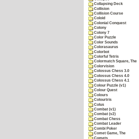
Collapsing Deck
Collision
Collision Course
Coloid
Colonial Conquest
Colony
Colony 7
Color Puzzle
Color Sounds
Colorasaurus
Colorbot
Colorful Tetris
Colormatch Square, The
Colorvision
Colossus Chess 3.0
Colossus Chess 4.0
Colossus Chess 4.1
Colour Puzzle (v1)
Colour Quest
Colours
Colourtris
Colus
Combat (v1)
Combat (v2)
Combat Chess
Combat Leader
Combi Poker
Comet Game, The
Comets