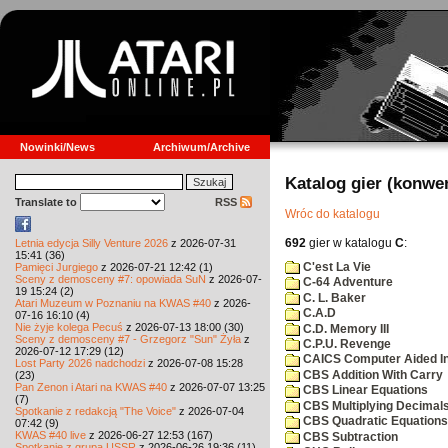
Nowinki/News
Archiwum/Archive
Katalog gier (konwe
Translate to
RSS
Wróc do katalogu
692
gier w katalogu
C
:
Letnia edycja Silly Venture 2026
z 2026-07-31
15:41 (36)
C'est La Vie
Pamięci Jurgiego
z 2026-07-21 12:42 (1)
Sceny z demosceny #7: opowiada SuN
z 2026-07-
C-64 Adventure
19 15:24 (2)
C. L. Baker
Atari Muzeum w Poznaniu na KWAS #40
z 2026-
C.A.D
07-16 16:10 (4)
Nie żyje kolega Pecuś
z 2026-07-13 18:00 (30)
C.D. Memory III
Sceny z demosceny #7 - Grzegorz "Sun" Żyła
z
C.P.U. Revenge
2026-07-12 17:29 (12)
CAICS Computer Aided Ins
Lost Party 2026 nadchodzi
z 2026-07-08 15:28
CBS Addition With Carry
(23)
Pan Zenon i Atari na KWAS #40
z 2026-07-07 13:25
CBS Linear Equations
(7)
CBS Multiplying Decimals
Spotkanie z redakcją "The Voice"
z 2026-07-04
CBS Quadratic Equations
07:42 (9)
KWAS #40 live
z 2026-06-27 12:53 (167)
CBS Subtraction
Spotkanie z grupą USSR
z 2026-06-26 19:36 (11)