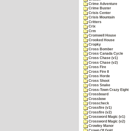
Crime Adventure
Crime Buster
Crisis Center
Crisis Mountain
Critters
Crix
Crm
Cromwell House
Crooked House
Cropky
Cross Bomber
Cross Canada Cycle
Cross Chase (v1)
Cross Chase (v2)
Cross Fire
Cross Fire II
Cross Horde
Cross Shoot
Cross Snake
Cross-Town Crazy Eight
Crossboard
Crossbow
Crosscheck
Crossfire (v1)
Crossfire (v2)
Crossword Magic (v1)
Crossword Magic (v2)
Crowley Manor
Crown Of Gold