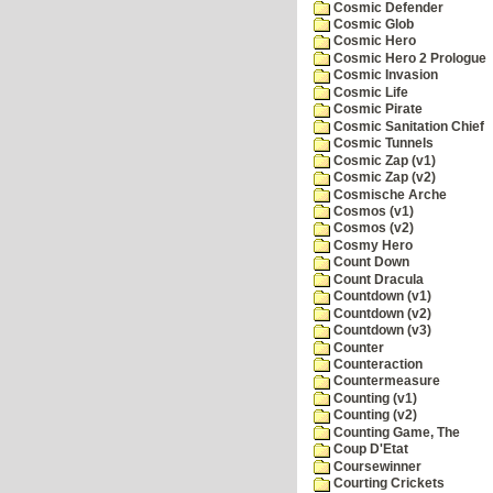
Cosmic Defender
Cosmic Glob
Cosmic Hero
Cosmic Hero 2 Prologue
Cosmic Invasion
Cosmic Life
Cosmic Pirate
Cosmic Sanitation Chief
Cosmic Tunnels
Cosmic Zap (v1)
Cosmic Zap (v2)
Cosmische Arche
Cosmos (v1)
Cosmos (v2)
Cosmy Hero
Count Down
Count Dracula
Countdown (v1)
Countdown (v2)
Countdown (v3)
Counter
Counteraction
Countermeasure
Counting (v1)
Counting (v2)
Counting Game, The
Coup D'Etat
Coursewinner
Courting Crickets