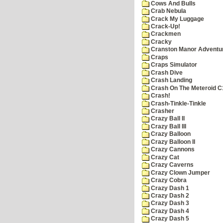
Cows And Bulls
Crab Nebula
Crack My Luggage
Crack-Up!
Crackmen
Cracky
Cranston Manor Adventu
Craps
Craps Simulator
Crash Dive
Crash Landing
Crash On The Meteroid C
Crash!
Crash-Tinkle-Tinkle
Crasher
Crazy Ball II
Crazy Ball III
Crazy Balloon
Crazy Balloon II
Crazy Cannons
Crazy Cat
Crazy Caverns
Crazy Clown Jumper
Crazy Cobra
Crazy Dash 1
Crazy Dash 2
Crazy Dash 3
Crazy Dash 4
Crazy Dash 5