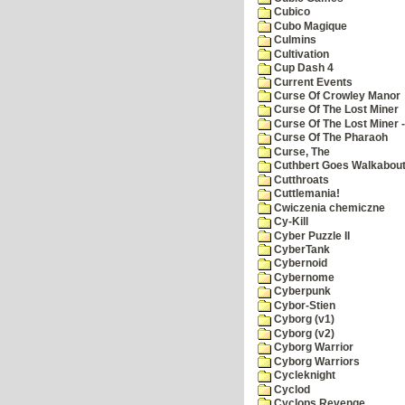
Cubico
Cubo Magique
Culmins
Cultivation
Cup Dash 4
Current Events
Curse Of Crowley Manor
Curse Of The Lost Miner
Curse Of The Lost Miner
Curse Of The Pharaoh
Curse, The
Cuthbert Goes Walkabou
Cutthroats
Cuttlemania!
Cwiczenia chemiczne
Cy-Kill
Cyber Puzzle II
CyberTank
Cybernoid
Cybernome
Cyberpunk
Cybor-Stien
Cyborg (v1)
Cyborg (v2)
Cyborg Warrior
Cyborg Warriors
Cycleknight
Cyclod
Cyclops Revenge