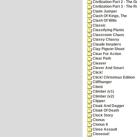
Civilization Part 2 - The 
Civilization Part 3 - The
Claim Jumper
Clash Of Kings, The
Clash Of Wills
Classic
Classifying Plants
Classroom Chaos
Classy Chassy
Claude Invaders
Clay Pigeon Shoot
Clear For Action
Clear Path
Cleaver
Clever And Smart
Click!
Click! Christmas Edition
Cliffhanger
Climb
Climber (v1)
Climber (v2)
Clipper
Cloak And Dagger
Cloak Of Death
Clock Story
Clonus
Clonus II
Close Assault
Closeout!