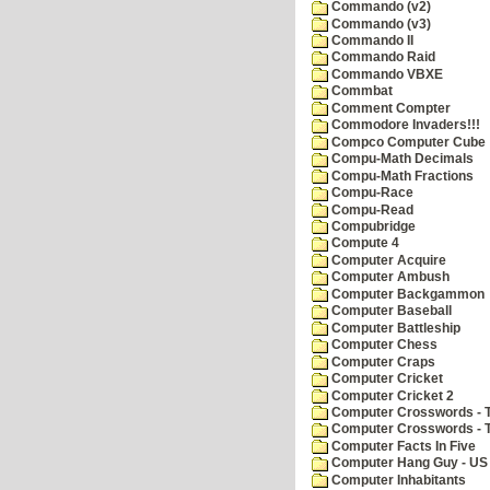
Commando (v2)
Commando (v3)
Commando II
Commando Raid
Commando VBXE
Commbat
Comment Compter
Commodore Invaders!!!
Compco Computer Cube
Compu-Math Decimals
Compu-Math Fractions
Compu-Race
Compu-Read
Compubridge
Compute 4
Computer Acquire
Computer Ambush
Computer Backgammon
Computer Baseball
Computer Battleship
Computer Chess
Computer Craps
Computer Cricket
Computer Cricket 2
Computer Crosswords - T
Computer Crosswords - 
Computer Facts In Five
Computer Hang Guy - US 
Computer Inhabitants