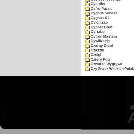
Cyctriks
Cyfro-Puzzle
Cygnus Senese
Cygnus X1
Cylon Zap
Cypher Bowl
Cyrtabor
Cytron Masters
Cywilizacja
Czarny Orzel
Czaszki
Czolgi
Cztery Pola
Czworka Wygrywa
Czy Znasz Wielkich Pola