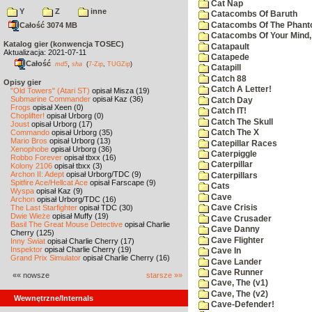
Cat Nap
Y
Z
inne
Catacombs Of Baruth
Catacombs Of The Phan
Całość 3074 MB
Catacombs Of Your Mind,
Katalog gier (konwencja TOSEC)
Catapault
Aktualizacja: 2021-07-11
Catapede
Całość
,
md5
sha
(
7-Zip
,
TUGZip
)
Catapill
Catch 88
Opisy gier
Catch A Letter!
"Old Towers" (Atari ST)
opisał Misza (19)
Submarine Commander
opisał Kaz (36)
Catch Day
Frogs
opisał Xeen (0)
Catch IT!
Choplifter!
opisał Urborg (0)
Catch The Skull
Joust
opisał Urborg (17)
Commando
opisał Urborg (35)
Catch The X
Mario Bros
opisał Urborg (13)
Catepillar Races
Xenophobe
opisał Urborg (36)
Caterpiggle
Robbo Forever
opisał tbxx (16)
Caterpillar
Kolony 2106
opisał tbxx (3)
Archon II: Adept
opisał Urborg/TDC (9)
Caterpillars
Spitfire Ace/Hellcat Ace
opisał Farscape (9)
Cats
Wyspa
opisał Kaz (9)
Cave
Archon
opisał Urborg/TDC (16)
The Last Starfighter
opisał TDC (30)
Cave Crisis
Dwie Wieże
opisał Muffy (19)
Cave Crusader
Basil The Great Mouse Detective
opisał Charlie
Cave Danny
Cherry (125)
Cave Flighter
Inny Świat
opisał Charlie Cherry (17)
Inspektor
opisał Charlie Cherry (19)
Cave In
Grand Prix Simulator
opisał Charlie Cherry (16)
Cave Lander
Cave Runner
«« nowsze
starsze »»
Cave, The (v1)
Cave, The (v2)
Wewnętrzne/Internals
Cave-Defender!