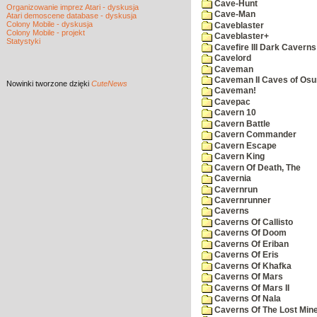
Cave-Hunt
Organizowanie imprez Atari - dyskusja
Cave-Man
Atari demoscene database - dyskusja
Colony Mobile - dyskusja
Caveblaster
Colony Mobile - projekt
Caveblaster+
Statystyki
Cavefire III Dark Caverns
Cavelord
Caveman
Caveman II Caves of Os
Nowinki
tworzone dzięki
CuteNews
Caveman!
Cavepac
Cavern 10
Cavern Battle
Cavern Commander
Cavern Escape
Cavern King
Cavern Of Death, The
Cavernia
Cavernrun
Cavernrunner
Caverns
Caverns Of Callisto
Caverns Of Doom
Caverns Of Eriban
Caverns Of Eris
Caverns Of Khafka
Caverns Of Mars
Caverns Of Mars II
Caverns Of Nala
Caverns Of The Lost Min