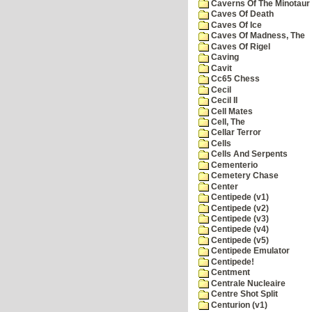
Caverns Of The Minotaur
Caves Of Death
Caves Of Ice
Caves Of Madness, The
Caves Of Rigel
Caving
Cavit
Cc65 Chess
Cecil
Cecil II
Cell Mates
Cell, The
Cellar Terror
Cells
Cells And Serpents
Cementerio
Cemetery Chase
Center
Centipede (v1)
Centipede (v2)
Centipede (v3)
Centipede (v4)
Centipede (v5)
Centipede Emulator
Centipede!
Centment
Centrale Nucleaire
Centre Shot Split
Centurion (v1)