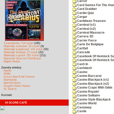
Carcer
Card Games For The Atar
Card Grabber
Cardio Quiz
Cargar
Caribbean Treasure
Carnival (v1)
Carnival (v2)
Carnival Massacre
Carrera 3D
Carrier Force
Czasopisma: 714 sztuk
(185)
Carte De Belgique
Materiały scenowe: 32 sztuki
(9)
Cartfall
Materiały książkowe: 141 sztuk
(55)
Materiały firmowe: 27 sztuk
(20)
Cascade
Materiały o grach: 351 sztuk
(211)
Casebook Of Hemlock Soa
Spiżarnia Voya na Chomikuj.pl
Casebook Of Hemlock Soa
Bajtek Redux
Cash In
Zasoby wiedzy
Cashdash
Atariki
Casino
XWiki
Casino Baccarat
Gury's Atari 8-bit Forever
Atarimania
Casino Blackjack (v1)
Atari Archives
Casino Blackjack (v2)
Drygol's Retro Hacks
Casino Craps With Odds
XL Search
Casino Royale!
Kontakt
Casino Solitaire
Casino Style Blackjack
HI SCORE CAFÉ
Casino World
Castaway
Castle