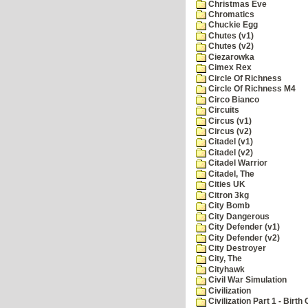
Christmas Eve
Chromatics
Chuckie Egg
Chutes (v1)
Chutes (v2)
Ciezarowka
Cimex Rex
Circle Of Richness
Circle Of Richness M4
Circo Bianco
Circuits
Circus (v1)
Circus (v2)
Citadel (v1)
Citadel (v2)
Citadel Warrior
Citadel, The
Cities UK
Citron 3kg
City Bomb
City Dangerous
City Defender (v1)
City Defender (v2)
City Destroyer
City, The
Cityhawk
Civil War Simulation
Civilization
Civilization Part 1 - Birth 