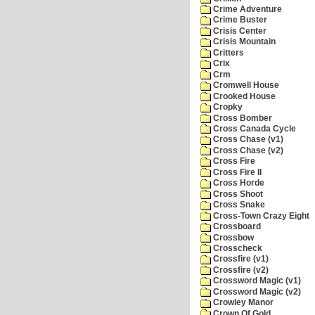
Crime Adventure
Crime Buster
Crisis Center
Crisis Mountain
Critters
Crix
Crm
Cromwell House
Crooked House
Cropky
Cross Bomber
Cross Canada Cycle
Cross Chase (v1)
Cross Chase (v2)
Cross Fire
Cross Fire II
Cross Horde
Cross Shoot
Cross Snake
Cross-Town Crazy Eight
Crossboard
Crossbow
Crosscheck
Crossfire (v1)
Crossfire (v2)
Crossword Magic (v1)
Crossword Magic (v2)
Crowley Manor
Crown Of Gold