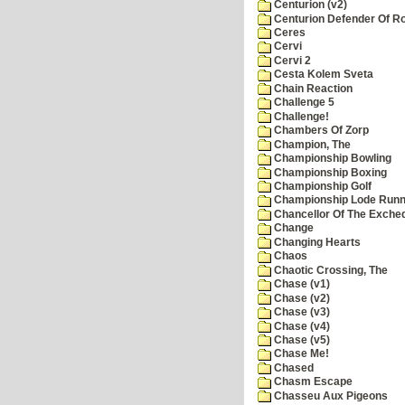
Centurion (v2)
Centurion Defender Of 
Ceres
Cervi
Cervi 2
Cesta Kolem Sveta
Chain Reaction
Challenge 5
Challenge!
Chambers Of Zorp
Champion, The
Championship Bowling
Championship Boxing
Championship Golf
Championship Lode Runn
Chancellor Of The Exche
Change
Changing Hearts
Chaos
Chaotic Crossing, The
Chase (v1)
Chase (v2)
Chase (v3)
Chase (v4)
Chase (v5)
Chase Me!
Chased
Chasm Escape
Chasseu Aux Pigeons