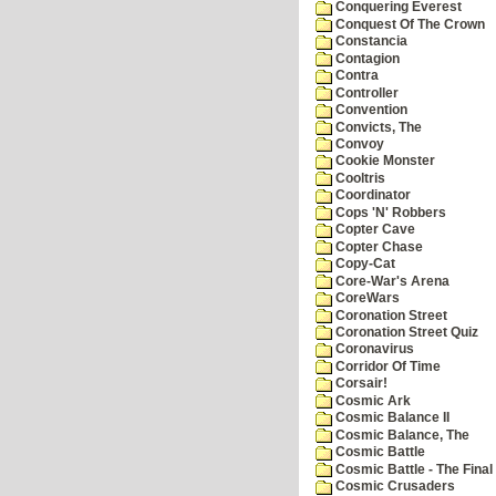
Conquering Everest
Conquest Of The Crown
Constancia
Contagion
Contra
Controller
Convention
Convicts, The
Convoy
Cookie Monster
Cooltris
Coordinator
Cops 'N' Robbers
Copter Cave
Copter Chase
Copy-Cat
Core-War's Arena
CoreWars
Coronation Street
Coronation Street Quiz
Coronavirus
Corridor Of Time
Corsair!
Cosmic Ark
Cosmic Balance II
Cosmic Balance, The
Cosmic Battle
Cosmic Battle - The Final 
Cosmic Crusaders