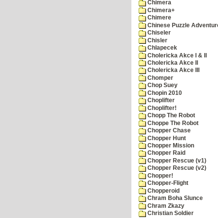
Chimera
Chimera+
Chimere
Chinese Puzzle Adventur
Chiseler
Chisler
Chlapecek
Cholericka Akce I & II
Cholericka Akce II
Cholericka Akce III
Chomper
Chop Suey
Chopin 2010
Choplifter
Choplifter!
Chopp The Robot
Choppe The Robot
Chopper Chase
Chopper Hunt
Chopper Mission
Chopper Raid
Chopper Rescue (v1)
Chopper Rescue (v2)
Chopper!
Chopper-Flight
Chopperoid
Chram Boha Slunce
Chram Zkazy
Christian Soldier