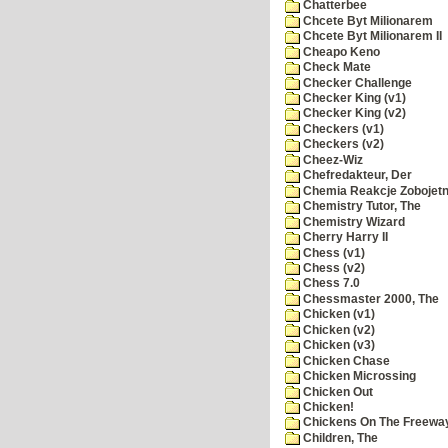
Chatterbee
Chcete Byt Milionarem
Chcete Byt Milionarem II
Cheapo Keno
Check Mate
Checker Challenge
Checker King (v1)
Checker King (v2)
Checkers (v1)
Checkers (v2)
Cheez-Wiz
Chefredakteur, Der
Chemia Reakcje Zobojetn
Chemistry Tutor, The
Chemistry Wizard
Cherry Harry II
Chess (v1)
Chess (v2)
Chess 7.0
Chessmaster 2000, The
Chicken (v1)
Chicken (v2)
Chicken (v3)
Chicken Chase
Chicken Microssing
Chicken Out
Chicken!
Chickens On The Freewa
Children, The