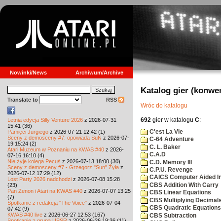
Nowinki/News
Archiwum/Archive
Katalog gier (konwe
Translate to
RSS
Wróc do katalogu
692
gier w katalogu
C
:
Letnia edycja Silly Venture 2026
z 2026-07-31
15:41 (36)
C'est La Vie
Pamięci Jurgiego
z 2026-07-21 12:42 (1)
Sceny z demosceny #7: opowiada SuN
z 2026-07-
C-64 Adventure
19 15:24 (2)
C. L. Baker
Atari Muzeum w Poznaniu na KWAS #40
z 2026-
C.A.D
07-16 16:10 (4)
Nie żyje kolega Pecuś
z 2026-07-13 18:00 (30)
C.D. Memory III
Sceny z demosceny #7 - Grzegorz "Sun" Żyła
z
C.P.U. Revenge
2026-07-12 17:29 (12)
CAICS Computer Aided Ins
Lost Party 2026 nadchodzi
z 2026-07-08 15:28
CBS Addition With Carry
(23)
Pan Zenon i Atari na KWAS #40
z 2026-07-07 13:25
CBS Linear Equations
(7)
CBS Multiplying Decimals
Spotkanie z redakcją "The Voice"
z 2026-07-04
CBS Quadratic Equations
07:42 (9)
KWAS #40 live
z 2026-06-27 12:53 (167)
CBS Subtraction
Spotkanie z grupą USSR
z 2026-06-26 19:36 (11)