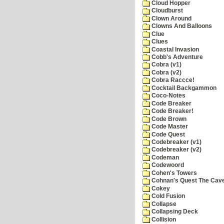
Cloud Hopper
Cloudburst
Clown Around
Clowns And Balloons
Clue
Clues
Coastal Invasion
Cobb's Adventure
Cobra (v1)
Cobra (v2)
Cobra Raccce!
Cocktail Backgammon
Coco-Notes
Code Breaker
Code Breaker!
Code Brown
Code Master
Code Quest
Codebreaker (v1)
Codebreaker (v2)
Codeman
Codewoord
Cohen's Towers
Cohnan's Quest The Cave
Cokey
Cold Fusion
Collapse
Collapsing Deck
Collision