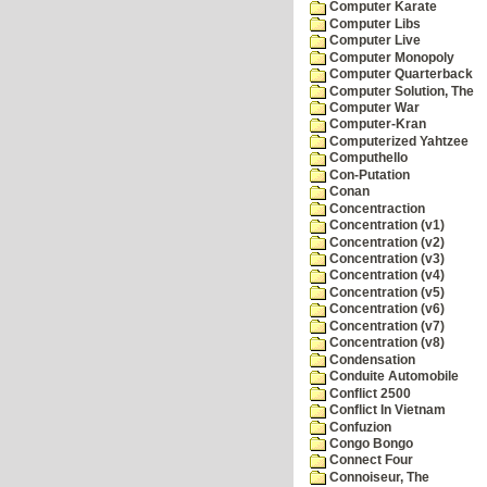
Computer Karate
Computer Libs
Computer Live
Computer Monopoly
Computer Quarterback
Computer Solution, The
Computer War
Computer-Kran
Computerized Yahtzee
Computhello
Con-Putation
Conan
Concentraction
Concentration (v1)
Concentration (v2)
Concentration (v3)
Concentration (v4)
Concentration (v5)
Concentration (v6)
Concentration (v7)
Concentration (v8)
Condensation
Conduite Automobile
Conflict 2500
Conflict In Vietnam
Confuzion
Congo Bongo
Connect Four
Connoiseur, The