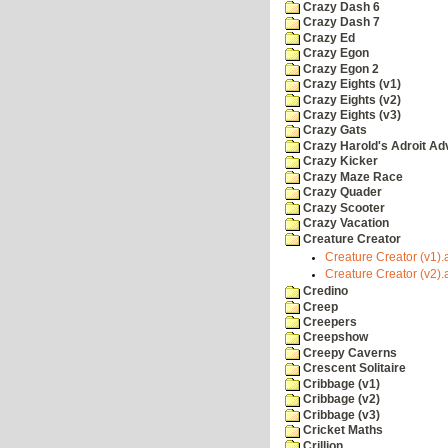
Crazy Dash 6
Crazy Dash 7
Crazy Ed
Crazy Egon
Crazy Egon 2
Crazy Eights (v1)
Crazy Eights (v2)
Crazy Eights (v3)
Crazy Gats
Crazy Harold's Adroit Ad
Crazy Kicker
Crazy Maze Race
Crazy Quader
Crazy Scooter
Crazy Vacation
Creature Creator
Creature Creator (v1).a
Creature Creator (v2).a
Credino
Creep
Creepers
Creepshow
Creepy Caverns
Crescent Solitaire
Cribbage (v1)
Cribbage (v2)
Cribbage (v3)
Cricket Maths
Crillion