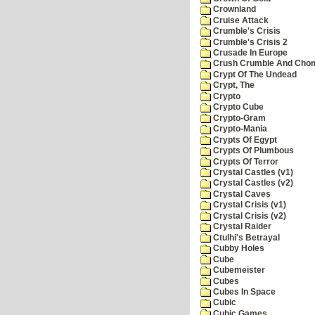
Crownland
Cruise Attack
Crumble's Crisis
Crumble's Crisis 2
Crusade In Europe
Crush Crumble And Cho
Crypt Of The Undead
Crypt, The
Crypto
Crypto Cube
Crypto-Gram
Crypto-Mania
Crypts Of Egypt
Crypts Of Plumbous
Crypts Of Terror
Crystal Castles (v1)
Crystal Castles (v2)
Crystal Caves
Crystal Crisis (v1)
Crystal Crisis (v2)
Crystal Raider
Ctulhi's Betrayal
Cubby Holes
Cube
Cubemeister
Cubes
Cubes In Space
Cubic
Cubic Games