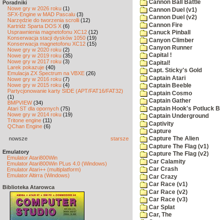
Cannon Ball Battle
Poradniki
Nowe gry w 2026 roku
(1)
Cannon Duel (v1)
SFX-Engine w MAD Pascalu
(3)
Cannon Duel (v2)
Narzędzie do tworzenia scrolli
(12)
Cannon Fire
Kartridż Sparta DOS X
(6)
Usprawnienia magnetofonu XC12
(12)
Canuck Pinball
Konserwacja stacji dysków 1050
(19)
Canyon Climber
Konserwacja magnetofonu XC12
(15)
Canyon Runner
Nowe gry w 2020 roku
(2)
Capital !
Nowe gry w 2019 roku
(35)
Nowe gry w 2017 roku
(3)
Capital!
Larek pokazuje
(40)
Capt. Sticky's Gold
Emulacja ZX Spectrum na VBXE
(26)
Captain Atari
Nowe gry w 2016 roku
(7)
Nowe gry w 2015 roku
(4)
Captain Beeble
Partycjonowanie karty SIDE (APT/FAT16/FAT32)
Captain Cosmo
(1)
Captain Gather
BMPVIEW
(34)
Captain Hook's Potluck B
Atari ST dla opornych
(75)
Nowe gry w 2014 roku
(19)
Captain Underground
Tritone engine
(11)
Captivity
QChan Engine
(6)
Capture
nowsze
starsze
Capture The Alien
Capture The Flag (v1)
Emulatory
Capture The Flag (v2)
Emulator Atari800Win
Car Calamity
Emulator Atari800Win PLus 4.0 (Windows)
Car Crash
Emulator Atari++ (multiplatform)
Emulator Altirra (Windows)
Car Crazy
Car Race (v1)
Biblioteka Atarowca
Car Race (v2)
Car Race (v3)
Car Splat
Car, The