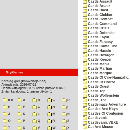
Castle Assault
Castle Attack
Castle Blast
Castle Clobber
Castle Combat
Castle Command
Castle Crisis
Castle Defender
Castle Eayor
Castle Fantasy
Castle Game, The
Castle Hassle
Castle Hexagon
Castle Keeper
Castle Mania
Castle Martian
Gry/Games
Castle Morgue
Castle Of Cire-Nampahc,
Katalog gier (konwencja Kaz)
Castle Of Horror
Aktualizacja: 2026-07-19
Castle Quest
Liczba katalogów: 8878, liczba plików: 40040
Castle Top
Zmian katalogów: 1, zmian plików: 1
Castle Wolfenstein
0-9
A
B
C
D
Castle, The
Castlemaze Adventure
E
F
G
H
I
Castles And Keys
Castles Of Confusion
J
K
L
M
N
Castlevania
O
P
Q
R
S
Castlevania VBXE
Cat And Mouse
T
U
V
W
X