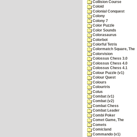
Collision Course
Coloid
Colonial Conquest
Colony
Colony 7
Color Puzzle
Color Sounds
Colorasaurus
Colorbot
Colorful Tetris
Colormatch Square, The
Colorvision
Colossus Chess 3.0
Colossus Chess 4.0
Colossus Chess 4.1
Colour Puzzle (v1)
Colour Quest
Colours
Colourtris
Colus
Combat (v1)
Combat (v2)
Combat Chess
Combat Leader
Combi Poker
Comet Game, The
Comets
Comicland
Commando (v1)