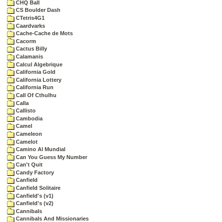
CHQ Ball
CS Boulder Dash
CTetris4G1
Caardvarks
Cache-Cache de Mots
Cacorm
Cactus Billy
Calamanis
Calcul Algebrique
California Gold
California Lottery
California Run
Call Of Cthulhu
Calla
Callisto
Cambodia
Camel
Cameleon
Camelot
Camino Al Mundial
Can You Guess My Number
Can't Quit
Candy Factory
Canfield
Canfield Solitaire
Canfield's (v1)
Canfield's (v2)
Cannibals
Cannibals And Missionaries