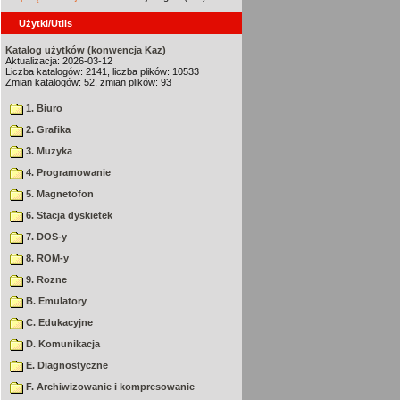
Użytki/Utils
Katalog użytków (konwencja Kaz)
Aktualizacja: 2026-03-12
Liczba katalogów: 2141, liczba plików: 10533
Zmian katalogów: 52, zmian plików: 93
1. Biuro
2. Grafika
3. Muzyka
4. Programowanie
5. Magnetofon
6. Stacja dyskietek
7. DOS-y
8. ROM-y
9. Rozne
B. Emulatory
C. Edukacyjne
D. Komunikacja
E. Diagnostyczne
F. Archiwizowanie i kompresowanie