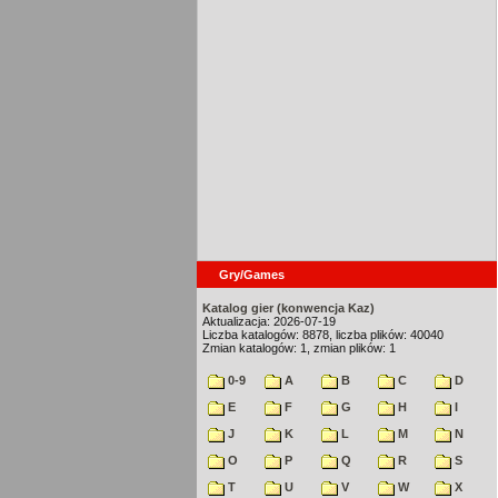
Gry/Games
Katalog gier (konwencja Kaz)
Aktualizacja: 2026-07-19
Liczba katalogów: 8878, liczba plików: 40040
Zmian katalogów: 1, zmian plików: 1
0-9
A
B
C
D
E
F
G
H
I
J
K
L
M
N
O
P
Q
R
S
T
U
V
W
X