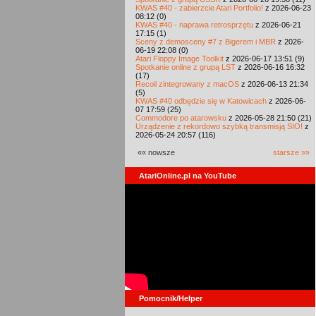
KWAS #40 - zabierzcie Atari Portfolio!
z 2026-06-23
08:12 (0)
KWAS #40 - naprawa retrosprzętu
z 2026-06-21
17:15 (1)
Sceny z demosceny #7 z Bigerem i MBR
z 2026-
06-19 22:08 (0)
Atari Floppy Image Toolkit
z 2026-06-17 13:51 (9)
Spotkanie online z grupą LST
z 2026-06-16 16:32
(17)
Recoil zintegrowany z macOS
z 2026-06-13 21:34
(5)
KWAS #40 odbędzie się w Katowicach
z 2026-06-
07 17:59 (25)
Commodore po atarowsku
z 2026-05-28 21:50 (21)
Urządzenie z rekordowo szybką transmisją SIO!
z
2026-05-24 20:57 (116)
«« nowsze
starsze »»
AtariOnline.pl na YouTube
Pomocnik/Helper