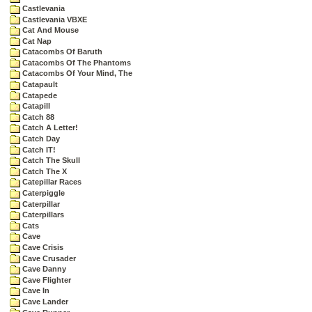
Castlevania
Castlevania VBXE
Cat And Mouse
Cat Nap
Catacombs Of Baruth
Catacombs Of The Phantoms
Catacombs Of Your Mind, The
Catapault
Catapede
Catapill
Catch 88
Catch A Letter!
Catch Day
Catch IT!
Catch The Skull
Catch The X
Catepillar Races
Caterpiggle
Caterpillar
Caterpillars
Cats
Cave
Cave Crisis
Cave Crusader
Cave Danny
Cave Flighter
Cave In
Cave Lander