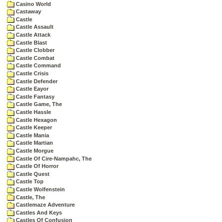
Casino World
Castaway
Castle
Castle Assault
Castle Attack
Castle Blast
Castle Clobber
Castle Combat
Castle Command
Castle Crisis
Castle Defender
Castle Eayor
Castle Fantasy
Castle Game, The
Castle Hassle
Castle Hexagon
Castle Keeper
Castle Mania
Castle Martian
Castle Morgue
Castle Of Cire-Nampahc, The
Castle Of Horror
Castle Quest
Castle Top
Castle Wolfenstein
Castle, The
Castlemaze Adventure
Castles And Keys
Castles Of Confusion