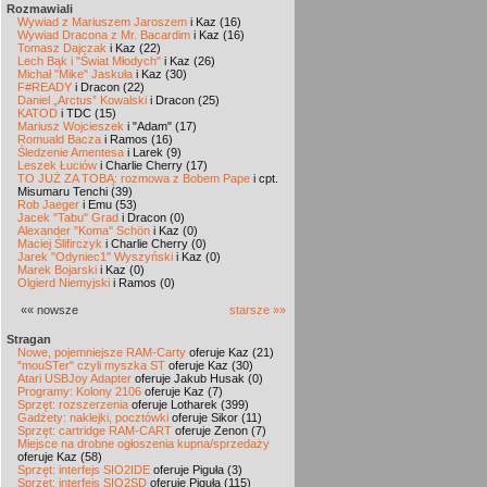
Rozmawiali
Wywiad z Mariuszem Jaroszem
i Kaz (16)
Wywiad Dracona z Mr. Bacardim
i Kaz (16)
Tomasz Dajczak
i Kaz (22)
Lech Bąk i "Świat Młodych"
i Kaz (26)
Michał "Mike" Jaskuła
i Kaz (30)
F#READY
i Dracon (22)
Daniel „Arctus” Kowalski
i Dracon (25)
KATOD
i TDC (15)
Mariusz Wojcieszek
i "Adam" (17)
Romuald Bacza
i Ramos (16)
Śledzenie Amentesa
i Larek (9)
Leszek Łuciów
i Charlie Cherry (17)
TO JUŻ ZA TOBĄ: rozmowa z Bobem Pape
i cpt.
Misumaru Tenchi (39)
Rob Jaeger
i Emu (53)
Jacek "Tabu" Grad
i Dracon (0)
Alexander "Koma" Schön
i Kaz (0)
Maciej Ślifirczyk
i Charlie Cherry (0)
Jarek "Odyniec1" Wyszyński
i Kaz (0)
Marek Bojarski
i Kaz (0)
Olgierd Niemyjski
i Ramos (0)
«« nowsze
starsze »»
Stragan
Nowe, pojemniejsze RAM-Carty
oferuje Kaz (21)
"mouSTer" czyli myszka ST
oferuje Kaz (30)
Atari USBJoy Adapter
oferuje Jakub Husak (0)
Programy: Kolony 2106
oferuje Kaz (7)
Sprzęt: rozszerzenia
oferuje Lotharek (399)
Gadżety: naklejki, pocztówki
oferuje Sikor (11)
Sprzęt: cartridge RAM-CART
oferuje Zenon (7)
Miejsce na drobne ogłoszenia kupna/sprzedaży
oferuje Kaz (58)
Sprzęt: interfejs SIO2IDE
oferuje Piguła (3)
Sprzęt: interfejs SIO2SD
oferuje Piguła (115)