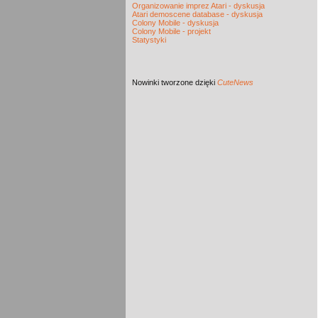
Organizowanie imprez Atari - dyskusja
Atari demoscene database - dyskusja
Colony Mobile - dyskusja
Colony Mobile - projekt
Statystyki
Nowinki
tworzone dzięki
CuteNews