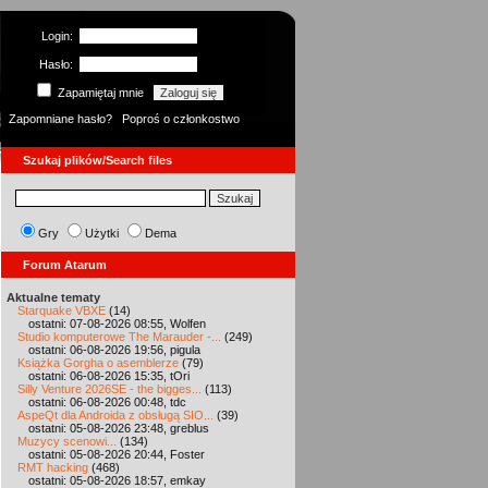
Login:
Hasło:
Zapamiętaj mnie
Zapomniane hasło?
Poproś o członkostwo
Szukaj plików/Search files
Gry
Użytki
Dema
Forum Atarum
Aktualne tematy
Starquake VBXE
(14)
ostatni: 07-08-2026 08:55, Wolfen
Studio komputerowe The Marauder -...
(249)
ostatni: 06-08-2026 19:56, pigula
Książka Gorgha o asemblerze
(79)
ostatni: 06-08-2026 15:35, tOri
Silly Venture 2026SE - the bigges...
(113)
ostatni: 06-08-2026 00:48, tdc
AspeQt dla Androida z obsługą SIO...
(39)
ostatni: 05-08-2026 23:48, greblus
Muzycy scenowi...
(134)
ostatni: 05-08-2026 20:44, Foster
RMT hacking
(468)
ostatni: 05-08-2026 18:57, emkay