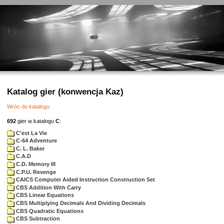
Katalog gier (konwencja Kaz)
Wróc do katalogu
692
gier w katalogu
C
:
C'est La Vie
C-64 Adventure
C. L. Baker
C.A.D
C.D. Memory III
C.P.U. Revenge
CAICS Computer Aided Instruction Construction Set
CBS Addition With Carry
CBS Linear Equations
CBS Multiplying Decimals And Dividing Decimals
CBS Quadratic Equations
CBS Subtraction