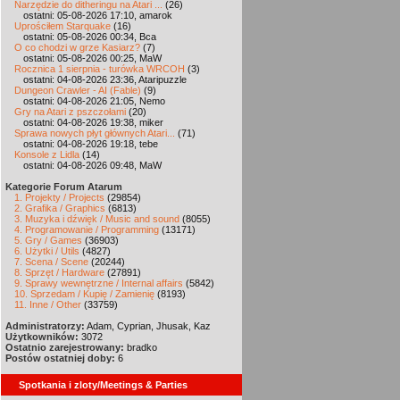
Narzędzie do ditheringu na Atari ...
(26)
ostatni: 05-08-2026 17:10, amarok
Uprościłem Starquake
(16)
ostatni: 05-08-2026 00:34, Bca
O co chodzi w grze Kasiarz?
(7)
ostatni: 05-08-2026 00:25, MaW
Rocznica 1 sierpnia - turówka WRCOH
(3)
ostatni: 04-08-2026 23:36, Ataripuzzle
Dungeon Crawler - AI (Fable)
(9)
ostatni: 04-08-2026 21:05, Nemo
Gry na Atari z pszczołami
(20)
ostatni: 04-08-2026 19:38, miker
Sprawa nowych płyt głównych Atari...
(71)
ostatni: 04-08-2026 19:18, tebe
Konsole z Lidla
(14)
ostatni: 04-08-2026 09:48, MaW
Kategorie Forum Atarum
1. Projekty / Projects
(29854)
2. Grafika / Graphics
(6813)
3. Muzyka i dźwięk / Music and sound
(8055)
4. Programowanie / Programming
(13171)
5. Gry / Games
(36903)
6. Użytki / Utils
(4827)
7. Scena / Scene
(20244)
8. Sprzęt / Hardware
(27891)
9. Sprawy wewnętrzne / Internal affairs
(5842)
10. Sprzedam / Kupię / Zamienię
(8193)
11. Inne / Other
(33759)
Administratorzy:
Adam, Cyprian, Jhusak, Kaz
Użytkowników:
3072
Ostatnio zarejestrowany:
bradko
Postów ostatniej doby:
6
Spotkania i zloty/Meetings & Parties