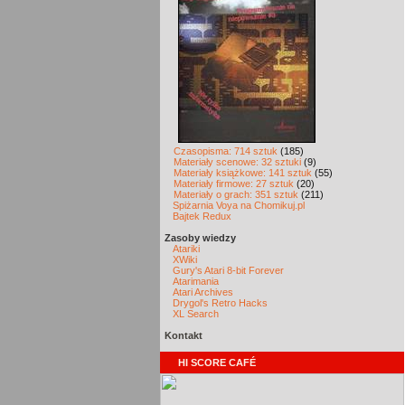
Czasopisma: 714 sztuk
(185)
Materiały scenowe: 32 sztuki
(9)
Materiały książkowe: 141 sztuk
(55)
Materiały firmowe: 27 sztuk
(20)
Materiały o grach: 351 sztuk
(211)
Spiżarnia Voya na Chomikuj.pl
Bajtek Redux
Zasoby wiedzy
Atariki
XWiki
Gury's Atari 8-bit Forever
Atarimania
Atari Archives
Drygol's Retro Hacks
XL Search
Kontakt
HI SCORE CAFÉ