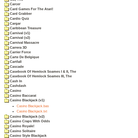
Carcer
Card Games For The Atari!
Card Grabber
Cardio Quiz
Cargar
Caribbean Treasure
Carnival (v1)
Carnival (v2)
Carnival Massacre
Carrera 3D
Carrier Force
Carte De Belgique
Cartfall
Cascade
Casebook Of Hemlock Soames I & II, The
Casebook Of Hemlock Soames III, The
Cash In
Cashdash
Casino
Casino Baccarat
Casino Blackjack (v1)
Casino Blackjack.bas
Casino Blackjack.txt
Casino Blackjack (v2)
Casino Craps With Odds
Casino Royale!
Casino Solitaire
Casino Style Blackjack