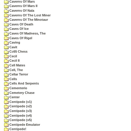
Caverns Of Mars
Caverns Of Mars II
Caverns Of Nala
Caverns Of The Lost Miner
Caverns Of The Minotaur
Caves Of Death
Caves Of Ice
Caves Of Madness, The
Caves Of Rigel
Caving
Cavit
Cc65 Chess
Cecil
Cecil II
Cell Mates
Cell, The
Cellar Terror
Cells
Cells And Serpents
Cementerio
Cemetery Chase
Center
Centipede (v1)
Centipede (v2)
Centipede (v3)
Centipede (v4)
Centipede (v5)
Centipede Emulator
Centipede!