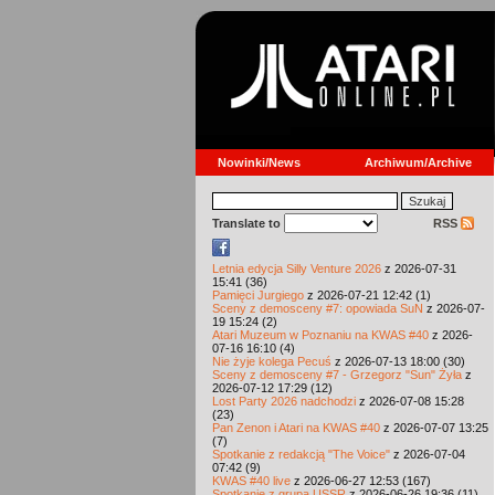
Nowinki/News
Archiwum/Archive
Translate to
RSS
Letnia edycja Silly Venture 2026
z 2026-07-31
15:41 (36)
Pamięci Jurgiego
z 2026-07-21 12:42 (1)
Sceny z demosceny #7: opowiada SuN
z 2026-07-
19 15:24 (2)
Atari Muzeum w Poznaniu na KWAS #40
z 2026-
07-16 16:10 (4)
Nie żyje kolega Pecuś
z 2026-07-13 18:00 (30)
Sceny z demosceny #7 - Grzegorz "Sun" Żyła
z
2026-07-12 17:29 (12)
Lost Party 2026 nadchodzi
z 2026-07-08 15:28
(23)
Pan Zenon i Atari na KWAS #40
z 2026-07-07 13:25
(7)
Spotkanie z redakcją "The Voice"
z 2026-07-04
07:42 (9)
KWAS #40 live
z 2026-06-27 12:53 (167)
Spotkanie z grupą USSR
z 2026-06-26 19:36 (11)