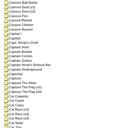
Cannon Ball Battle
Cannon Duel (v1)
Cannon Duel (v2)
Cannon Fire
Canuck Pinball
Canyon Climber
Canyon Runner
Capital !
Capital!
Capt. Sticky's Gold
Captain Atari
Captain Beeble
Captain Cosmo
Captain Gather
Captain Hook's Potluck Bar
Captain Underground
Captivity
Capture
Capture The Alien
Capture The Flag (v1)
Capture The Flag (v2)
Car Calamity
Car Crash
Car Crazy
Car Race (v1)
Car Race (v2)
Car Race (v3)
Car Splat
Car, The