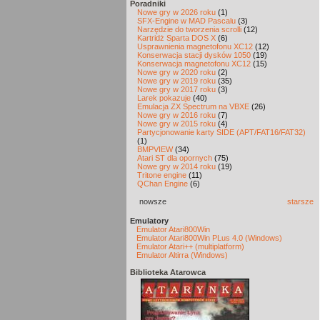
Poradniki
Nowe gry w 2026 roku
(1)
SFX-Engine w MAD Pascalu
(3)
Narzędzie do tworzenia scrolli
(12)
Kartridż Sparta DOS X
(6)
Usprawnienia magnetofonu XC12
(12)
Konserwacja stacji dysków 1050
(19)
Konserwacja magnetofonu XC12
(15)
Nowe gry w 2020 roku
(2)
Nowe gry w 2019 roku
(35)
Nowe gry w 2017 roku
(3)
Larek pokazuje
(40)
Emulacja ZX Spectrum na VBXE
(26)
Nowe gry w 2016 roku
(7)
Nowe gry w 2015 roku
(4)
Partycjonowanie karty SIDE (APT/FAT16/FAT32)
(1)
BMPVIEW
(34)
Atari ST dla opornych
(75)
Nowe gry w 2014 roku
(19)
Tritone engine
(11)
QChan Engine
(6)
nowsze
starsze
Emulatory
Emulator Atari800Win
Emulator Atari800Win PLus 4.0 (Windows)
Emulator Atari++ (multiplatform)
Emulator Altirra (Windows)
Biblioteka Atarowca