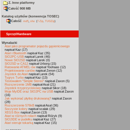
Z. Inne platformy
Całość 908 MB
Katalog użytków (konwencja TOSEC)
Całość
,
md5
sha
(
7-Zip
,
TUGZip
)
Sprzęt/Hardware
Wynalazki
Atari jako programator pojazdu gąsienicowego
napisał Kaz (17)
Atari i Bluetooth
napisał Kaz (35)
SIO2PC-USB
napisał Larek (46)
Nowe SIO2SD
napisał Larek (0)
SIO2SD w CA12
napisał Urborg (15)
Ratowanie ATMEL-ów
napisał Yoohaas (12)
Projektowanie cartów
napisał Zenon (12)
Joystick do Atari
napisał Larek (54)
Tygrys Turbo
napisał Kaz (13)
Testowałem "Simple Stereo"
napisał Zaxon (5)
Rozszerzenie 1MB
napisał Asal (21)
Joystick trzyprzyciskowy
napisał Sikor (18)
Moje MyIDE oraz SIO2PC na USB
napisał Zaxon
(16)
Jak wykonać płytkę drukowaną?
napisał Zaxon
(28)
Rozszerzenie 576kB
napisał Asal (36)
Soczyste kolory
napisał scalak (29)
XEGS Box
napisał Zaxon (13)
Atari w różnych rolach
napisał Różyk (9)
SIO2IDE w pudełku
napisał Kaz (27)
Atari steruje tokarką
napisał Kaz (15)