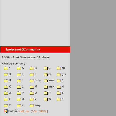
Społeczność/Community
ADDA - Atari Demoscene DAtabase
Katalog scenowy
#
A
B
C
cp
D
E
F
G
gfx
H
I
!info
inne
J
K
L
M
msx
N
O
P
Q
R
S
T
U
V
W
X
Y
Z
ziny
Całość
,
md5
sha
(
7-Zip
,
TUGZip
)