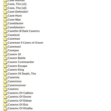
Cave Runner
Cave, The (v1)
Cave, The (v2)
Cave-Defender!
Cave-Hunt
Cave-Man
Caveblaster
Caveblaster+
Cavefire III Dark Caverns
Cavelord
Caveman
Caveman II Caves of Osum
Caveman!
Cavepac
Cavern 10
Cavern Battle
Cavern Commander
Cavern Escape
Cavern King
Cavern Of Death, The
Cavernia
Cavernrun
Cavernrunner
Caverns
Caverns Of Callisto
Caverns Of Doom
Caverns Of Eriban
Caverns Of Eris
Caverns Of Khafka