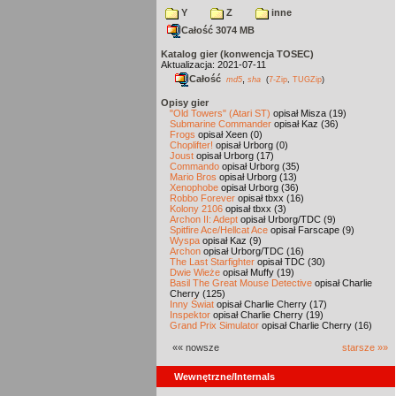
Y
Z
inne
Całość 3074 MB
Katalog gier (konwencja TOSEC)
Aktualizacja: 2021-07-11
Całość
,
md5
sha
(
7-Zip
,
TUGZip
)
Opisy gier
"Old Towers" (Atari ST)
opisał Misza (19)
Submarine Commander
opisał Kaz (36)
Frogs
opisał Xeen (0)
Choplifter!
opisał Urborg (0)
Joust
opisał Urborg (17)
Commando
opisał Urborg (35)
Mario Bros
opisał Urborg (13)
Xenophobe
opisał Urborg (36)
Robbo Forever
opisał tbxx (16)
Kolony 2106
opisał tbxx (3)
Archon II: Adept
opisał Urborg/TDC (9)
Spitfire Ace/Hellcat Ace
opisał Farscape (9)
Wyspa
opisał Kaz (9)
Archon
opisał Urborg/TDC (16)
The Last Starfighter
opisał TDC (30)
Dwie Wieże
opisał Muffy (19)
Basil The Great Mouse Detective
opisał Charlie
Cherry (125)
Inny Świat
opisał Charlie Cherry (17)
Inspektor
opisał Charlie Cherry (19)
Grand Prix Simulator
opisał Charlie Cherry (16)
«« nowsze
starsze »»
Wewnętrzne/Internals