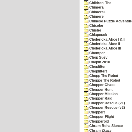
Children, The
Chimera
Chimera+
Chimere
Chinese Puzzle Adventur
Chiseler
Chisler
Chlapecek
Cholericka Akce I & II
Cholericka Akce II
Cholericka Akce III
Chomper
Chop Suey
Chopin 2010
Choplifter
Choplifter!
Chopp The Robot
Choppe The Robot
Chopper Chase
Chopper Hunt
Chopper Mission
Chopper Raid
Chopper Rescue (v1)
Chopper Rescue (v2)
Chopper!
Chopper-Flight
Chopperoid
Chram Boha Slunce
Chram Zkazy