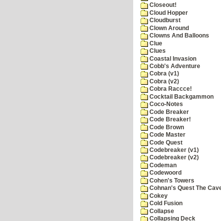
Closeout!
Cloud Hopper
Cloudburst
Clown Around
Clowns And Balloons
Clue
Clues
Coastal Invasion
Cobb's Adventure
Cobra (v1)
Cobra (v2)
Cobra Raccce!
Cocktail Backgammon
Coco-Notes
Code Breaker
Code Breaker!
Code Brown
Code Master
Code Quest
Codebreaker (v1)
Codebreaker (v2)
Codeman
Codewoord
Cohen's Towers
Cohnan's Quest The Cave
Cokey
Cold Fusion
Collapse
Collapsing Deck