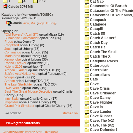
Y
Z
inne
Cat Nap
Catacombs Of Baruth
Całość 3074 MB
Catacombs Of The Phan
Katalog gier (konwencja TOSEC)
Catacombs Of Your Mind,
Aktualizacja: 2021-07-11
Catapault
Całość
,
md5
sha
(
7-Zip
,
TUGZip
)
Catapede
Catapill
Opisy gier
Catch 88
"Old Towers" (Atari ST)
opisał Misza (19)
Submarine Commander
opisał Kaz (36)
Catch A Letter!
Frogs
opisał Xeen (0)
Catch Day
Choplifter!
opisał Urborg (0)
Catch IT!
Joust
opisał Urborg (17)
Catch The Skull
Commando
opisał Urborg (35)
Mario Bros
opisał Urborg (13)
Catch The X
Xenophobe
opisał Urborg (36)
Catepillar Races
Robbo Forever
opisał tbxx (16)
Caterpiggle
Kolony 2106
opisał tbxx (3)
Archon II: Adept
opisał Urborg/TDC (9)
Caterpillar
Spitfire Ace/Hellcat Ace
opisał Farscape (9)
Caterpillars
Wyspa
opisał Kaz (9)
Cats
Archon
opisał Urborg/TDC (16)
Cave
The Last Starfighter
opisał TDC (30)
Dwie Wieże
opisał Muffy (19)
Cave Crisis
Basil The Great Mouse Detective
opisał Charlie
Cave Crusader
Cherry (125)
Cave Danny
Inny Świat
opisał Charlie Cherry (17)
Inspektor
opisał Charlie Cherry (19)
Cave Flighter
Grand Prix Simulator
opisał Charlie Cherry (16)
Cave In
Cave Lander
«« nowsze
starsze »»
Cave Runner
Cave, The (v1)
Wewnętrzne/Internals
Cave, The (v2)
Cave-Defender!
Organizowanie imprez Atari - dyskusja