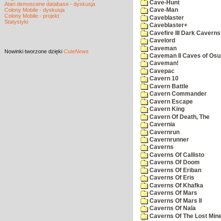
Cave-Hunt
Atari demoscene database - dyskusja
Colony Mobile - dyskusja
Cave-Man
Colony Mobile - projekt
Caveblaster
Statystyki
Caveblaster+
Cavefire III Dark Caverns
Cavelord
Caveman
Nowinki
tworzone dzięki
CuteNews
Caveman II Caves of Os
Caveman!
Cavepac
Cavern 10
Cavern Battle
Cavern Commander
Cavern Escape
Cavern King
Cavern Of Death, The
Cavernia
Cavernrun
Cavernrunner
Caverns
Caverns Of Callisto
Caverns Of Doom
Caverns Of Eriban
Caverns Of Eris
Caverns Of Khafka
Caverns Of Mars
Caverns Of Mars II
Caverns Of Nala
Caverns Of The Lost Min