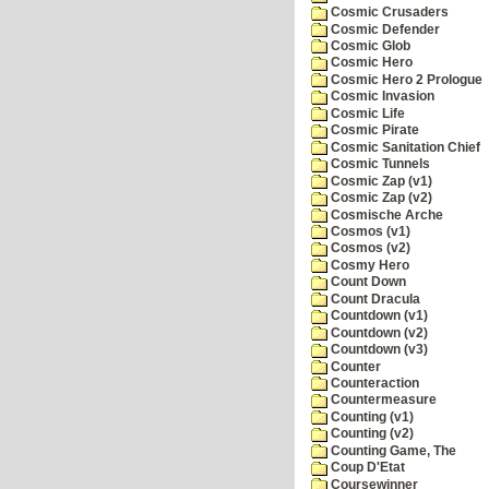
Cosmic Crusaders
Cosmic Defender
Cosmic Glob
Cosmic Hero
Cosmic Hero 2 Prologue
Cosmic Invasion
Cosmic Life
Cosmic Pirate
Cosmic Sanitation Chief
Cosmic Tunnels
Cosmic Zap (v1)
Cosmic Zap (v2)
Cosmische Arche
Cosmos (v1)
Cosmos (v2)
Cosmy Hero
Count Down
Count Dracula
Countdown (v1)
Countdown (v2)
Countdown (v3)
Counter
Counteraction
Countermeasure
Counting (v1)
Counting (v2)
Counting Game, The
Coup D'Etat
Coursewinner