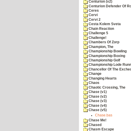
Centurion (v2)
Centurion Defender Of 
Ceres
Cervi
Cervi 2
Cesta Kolem Sveta
Chain Reaction
Challenge 5
Challenge!
Chambers Of Zorp
Champion, The
Championship Bowling
Championship Boxing
Championship Golf
Championship Lode Runn
Chancellor Of The Exche
Change
Changing Hearts
Chaos
Chaotic Crossing, The
Chase (v1)
Chase (v2)
Chase (v3)
Chase (v4)
Chase (v5)
Chase.bas
Chase Me!
Chased
Chasm Escape