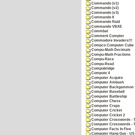
Commando (v1)
Commando (v2)
Commando (v3)
Commando II
Commando Raid
Commando VBXE
Commbat
Comment Compter
Commodore Invaders!!!
Compco Computer Cube
Compu-Math Decimals
Compu-Math Fractions
Compu-Race
Compu-Read
Compubridge
Compute 4
Computer Acquire
Computer Ambush
Computer Backgammon
Computer Baseball
Computer Battleship
Computer Chess
Computer Craps
Computer Cricket
Computer Cricket 2
Computer Crosswords - T
Computer Crosswords - 
Computer Facts In Five
Computer Hang Guy - US 