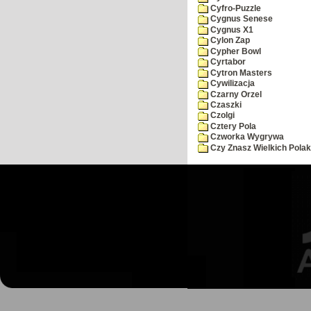
Cyfro-Puzzle
Cygnus Senese
Cygnus X1
Cylon Zap
Cypher Bowl
Cyrtabor
Cytron Masters
Cywilizacja
Czarny Orzel
Czaszki
Czolgi
Cztery Pola
Czworka Wygrywa
Czy Znasz Wielkich Pola