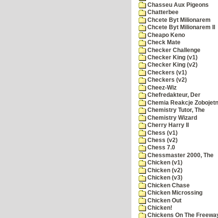
Chasseu Aux Pigeons
Chatterbee
Chcete Byt Milionarem
Chcete Byt Milionarem II
Cheapo Keno
Check Mate
Checker Challenge
Checker King (v1)
Checker King (v2)
Checkers (v1)
Checkers (v2)
Cheez-Wiz
Chefredakteur, Der
Chemia Reakcje Zobojetn
Chemistry Tutor, The
Chemistry Wizard
Cherry Harry II
Chess (v1)
Chess (v2)
Chess 7.0
Chessmaster 2000, The
Chicken (v1)
Chicken (v2)
Chicken (v3)
Chicken Chase
Chicken Microssing
Chicken Out
Chicken!
Chickens On The Freewa