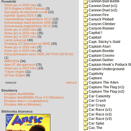
Cannon Ball Battle
Poradniki
Nowe gry w 2026 roku
(1)
Cannon Duel (v1)
SFX-Engine w MAD Pascalu
(3)
Cannon Duel (v2)
Narzędzie do tworzenia scrolli
(12)
Cannon Fire
Kartridż Sparta DOS X
(6)
Usprawnienia magnetofonu XC12
(12)
Canuck Pinball
Konserwacja stacji dysków 1050
(19)
Canyon Climber
Konserwacja magnetofonu XC12
(15)
Canyon Runner
Nowe gry w 2020 roku
(2)
Capital !
Nowe gry w 2019 roku
(35)
Nowe gry w 2017 roku
(3)
Capital!
Larek pokazuje
(40)
Capt. Sticky's Gold
Emulacja ZX Spectrum na VBXE
(26)
Captain Atari
Nowe gry w 2016 roku
(7)
Nowe gry w 2015 roku
(4)
Captain Beeble
Partycjonowanie karty SIDE (APT/FAT16/FAT32)
Captain Cosmo
(1)
Captain Gather
BMPVIEW
(34)
Captain Hook's Potluck B
Atari ST dla opornych
(75)
Nowe gry w 2014 roku
(19)
Captain Underground
Tritone engine
(11)
Captivity
QChan Engine
(6)
Capture
nowsze
starsze
Capture The Alien
Capture The Flag (v1)
Emulatory
Capture The Flag (v2)
Emulator Atari800Win
Car Calamity
Emulator Atari800Win PLus 4.0 (Windows)
Car Crash
Emulator Atari++ (multiplatform)
Emulator Altirra (Windows)
Car Crazy
Car Race (v1)
Biblioteka Atarowca
Car Race (v2)
Car Race (v3)
Car Splat
Car, The