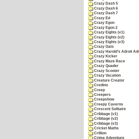
Crazy Dash 5
Crazy Dash 6
Crazy Dash 7
Crazy Ed
Crazy Egon
Crazy Egon 2
Crazy Eights (v1)
Crazy Eights (v2)
Crazy Eights (v3)
Crazy Gats
Crazy Harold's Adroit Ad
Crazy Kicker
Crazy Maze Race
Crazy Quader
Crazy Scooter
Crazy Vacation
Creature Creator
Credino
Creep
Creepers
Creepshow
Creepy Caverns
Crescent Solitaire
Cribbage (v1)
Cribbage (v2)
Cribbage (v3)
Cricket Maths
Crillion
Crime Adventure