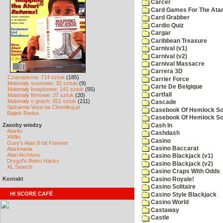
Carcer
Card Games For The Atar
Card Grabber
Cardio Quiz
Cargar
Caribbean Treasure
Carnival (v1)
Carnival (v2)
Carnival Massacre
Carrera 3D
Czasopisma: 714 sztuk
(185)
Carrier Force
Materiały scenowe: 32 sztuki
(9)
Carte De Belgique
Materiały książkowe: 141 sztuk
(55)
Cartfall
Materiały firmowe: 27 sztuk
(20)
Materiały o grach: 351 sztuk
(211)
Cascade
Spiżarnia Voya na Chomikuj.pl
Casebook Of Hemlock Soa
Bajtek Redux
Casebook Of Hemlock Soa
Zasoby wiedzy
Cash In
Atariki
Cashdash
XWiki
Casino
Gury's Atari 8-bit Forever
Casino Baccarat
Atarimania
Atari Archives
Casino Blackjack (v1)
Drygol's Retro Hacks
Casino Blackjack (v2)
XL Search
Casino Craps With Odds
Kontakt
Casino Royale!
Casino Solitaire
HI SCORE CAFÉ
Casino Style Blackjack
Casino World
Castaway
Castle