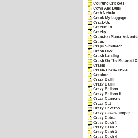
Courting Crickets
Cows And Bulls
Crab Nebula
Crack My Luggage
Crack-Up!
Crackmen
Cracky
Cranston Manor Adventu
Craps
Craps Simulator
Crash Dive
Crash Landing
Crash On The Meteroid C
Crash!
Crash-Tinkle-Tinkle
Crasher
Crazy Ball II
Crazy Ball III
Crazy Balloon
Crazy Balloon II
Crazy Cannons
Crazy Cat
Crazy Caverns
Crazy Clown Jumper
Crazy Cobra
Crazy Dash 1
Crazy Dash 2
Crazy Dash 3
Crazy Dash 4