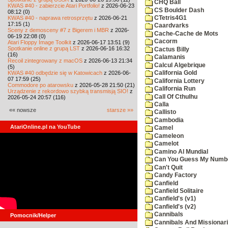
CHQ Ball
KWAS #40 - zabierzcie Atari Portfolio!
z 2026-06-23
CS Boulder Dash
08:12 (0)
KWAS #40 - naprawa retrosprzętu
z 2026-06-21
CTetris4G1
17:15 (1)
Caardvarks
Sceny z demosceny #7 z Bigerem i MBR
z 2026-
Cache-Cache de Mots
06-19 22:08 (0)
Cacorm
Atari Floppy Image Toolkit
z 2026-06-17 13:51 (9)
Spotkanie online z grupą LST
z 2026-06-16 16:32
Cactus Billy
(16)
Calamanis
Recoil zintegrowany z macOS
z 2026-06-13 21:34
Calcul Algebrique
(5)
KWAS #40 odbędzie się w Katowicach
z 2026-06-
California Gold
07 17:59 (25)
California Lottery
Commodore po atarowsku
z 2026-05-28 21:50 (21)
California Run
Urządzenie z rekordowo szybką transmisją SIO!
z
Call Of Cthulhu
2026-05-24 20:57 (116)
Calla
«« nowsze
starsze »»
Callisto
Cambodia
AtariOnline.pl na YouTube
Camel
Cameleon
Camelot
Camino Al Mundial
Can You Guess My Numb
Can't Quit
Candy Factory
Canfield
Canfield Solitaire
Canfield's (v1)
Canfield's (v2)
Cannibals
Pomocnik/Helper
Cannibals And Missionar