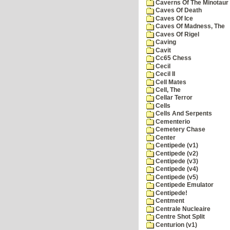
Caverns Of The Minotaur
Caves Of Death
Caves Of Ice
Caves Of Madness, The
Caves Of Rigel
Caving
Cavit
Cc65 Chess
Cecil
Cecil II
Cell Mates
Cell, The
Cellar Terror
Cells
Cells And Serpents
Cementerio
Cemetery Chase
Center
Centipede (v1)
Centipede (v2)
Centipede (v3)
Centipede (v4)
Centipede (v5)
Centipede Emulator
Centipede!
Centment
Centrale Nucleaire
Centre Shot Split
Centurion (v1)