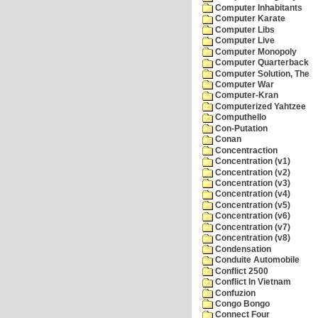
Computer Inhabitants
Computer Karate
Computer Libs
Computer Live
Computer Monopoly
Computer Quarterback
Computer Solution, The
Computer War
Computer-Kran
Computerized Yahtzee
Computhello
Con-Putation
Conan
Concentraction
Concentration (v1)
Concentration (v2)
Concentration (v3)
Concentration (v4)
Concentration (v5)
Concentration (v6)
Concentration (v7)
Concentration (v8)
Condensation
Conduite Automobile
Conflict 2500
Conflict In Vietnam
Confuzion
Congo Bongo
Connect Four