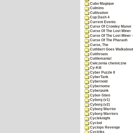
Cubo Magique
Culmins
Cultivation
Cup Dash 4
Current Events
Curse Of Crowley Manor
Curse Of The Lost Miner
Curse Of The Lost Miner
Curse Of The Pharaoh
Curse, The
Cuthbert Goes Walkabou
Cutthroats
Cuttlemania!
Cwiczenia chemiczne
Cy-Kill
Cyber Puzzle II
CyberTank
Cybernoid
Cybernome
Cyberpunk
Cybor-Stien
Cyborg (v1)
Cyborg (v2)
Cyborg Warrior
Cyborg Warriors
Cycleknight
Cyclod
Cyclops Revenge
Cyctriks