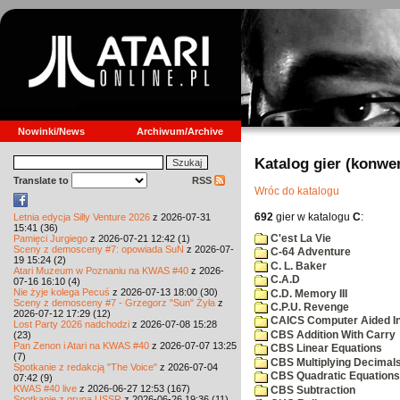
Nowinki/News
Archiwum/Archive
Katalog gier (konwe
Translate to
RSS
Wróc do katalogu
692
gier w katalogu
C
:
Letnia edycja Silly Venture 2026
z 2026-07-31
15:41 (36)
C'est La Vie
Pamięci Jurgiego
z 2026-07-21 12:42 (1)
Sceny z demosceny #7: opowiada SuN
z 2026-07-
C-64 Adventure
19 15:24 (2)
C. L. Baker
Atari Muzeum w Poznaniu na KWAS #40
z 2026-
C.A.D
07-16 16:10 (4)
Nie żyje kolega Pecuś
z 2026-07-13 18:00 (30)
C.D. Memory III
Sceny z demosceny #7 - Grzegorz "Sun" Żyła
z
C.P.U. Revenge
2026-07-12 17:29 (12)
CAICS Computer Aided Ins
Lost Party 2026 nadchodzi
z 2026-07-08 15:28
CBS Addition With Carry
(23)
Pan Zenon i Atari na KWAS #40
z 2026-07-07 13:25
CBS Linear Equations
(7)
CBS Multiplying Decimals
Spotkanie z redakcją "The Voice"
z 2026-07-04
CBS Quadratic Equations
07:42 (9)
KWAS #40 live
z 2026-06-27 12:53 (167)
CBS Subtraction
Spotkanie z grupą USSR
z 2026-06-26 19:36 (11)