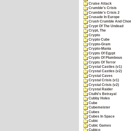
Cruise Attack
Crumble's Crisis
Crumble's Crisis 2
Crusade In Europe
Crush Crumble And Cho
Crypt Of The Undead
Crypt, The
Crypto
Crypto Cube
Crypto-Gram
Crypto-Mania
Crypts Of Egypt
Crypts Of Plumbous
Crypts Of Terror
Crystal Castles (v1)
Crystal Castles (v2)
Crystal Caves
Crystal Crisis (v1)
Crystal Crisis (v2)
Crystal Raider
Ctulhi's Betrayal
Cubby Holes
Cube
Cubemeister
Cubes
Cubes In Space
Cubic
Cubic Games
Cubico