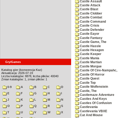
Castle Assault
Castle Attack
Castle Blast
Castle Clobber
Castle Combat
Castle Command
Castle Crisis
Castle Defender
Castle Eayor
Castle Fantasy
Castle Game, The
Castle Hassle
Castle Hexagon
Castle Keeper
Castle Mania
Gry/Games
Castle Martian
Castle Morgue
Katalog gier (konwencja Kaz)
Castle Of Cire-Nampahc,
Aktualizacja: 2026-07-19
Castle Of Horror
Liczba katalogów: 8878, liczba plików: 40040
Castle Quest
Zmian katalogów: 1, zmian plików: 1
Castle Top
Castle Wolfenstein
0-9
A
B
C
D
Castle, The
E
F
G
H
I
Castlemaze Adventure
Castles And Keys
J
K
L
M
N
Castles Of Confusion
O
P
Q
R
S
Castlevania
Castlevania VBXE
T
U
V
W
X
Cat And Mouse