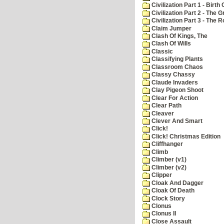
Civilization Part 1 - Birth 
Civilization Part 2 - The 
Civilization Part 3 - The
Claim Jumper
Clash Of Kings, The
Clash Of Wills
Classic
Classifying Plants
Classroom Chaos
Classy Chassy
Claude Invaders
Clay Pigeon Shoot
Clear For Action
Clear Path
Cleaver
Clever And Smart
Click!
Click! Christmas Edition
Cliffhanger
Climb
Climber (v1)
Climber (v2)
Clipper
Cloak And Dagger
Cloak Of Death
Clock Story
Clonus
Clonus II
Close Assault