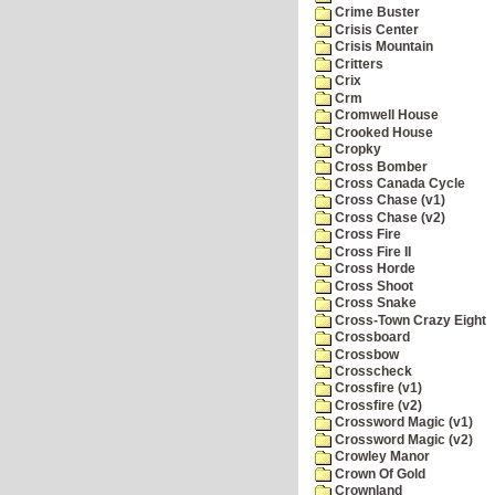
Crime Buster
Crisis Center
Crisis Mountain
Critters
Crix
Crm
Cromwell House
Crooked House
Cropky
Cross Bomber
Cross Canada Cycle
Cross Chase (v1)
Cross Chase (v2)
Cross Fire
Cross Fire II
Cross Horde
Cross Shoot
Cross Snake
Cross-Town Crazy Eight
Crossboard
Crossbow
Crosscheck
Crossfire (v1)
Crossfire (v2)
Crossword Magic (v1)
Crossword Magic (v2)
Crowley Manor
Crown Of Gold
Crownland