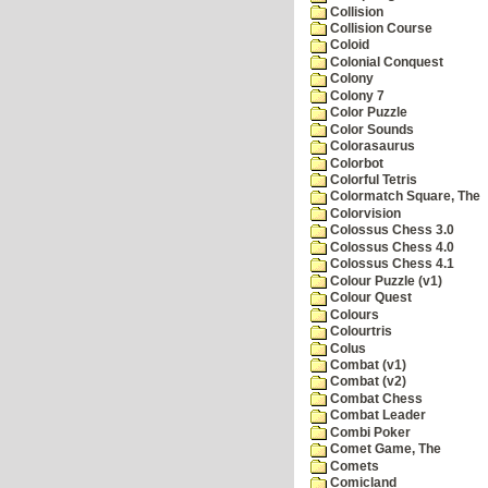
Collision
Collision Course
Coloid
Colonial Conquest
Colony
Colony 7
Color Puzzle
Color Sounds
Colorasaurus
Colorbot
Colorful Tetris
Colormatch Square, The
Colorvision
Colossus Chess 3.0
Colossus Chess 4.0
Colossus Chess 4.1
Colour Puzzle (v1)
Colour Quest
Colours
Colourtris
Colus
Combat (v1)
Combat (v2)
Combat Chess
Combat Leader
Combi Poker
Comet Game, The
Comets
Comicland