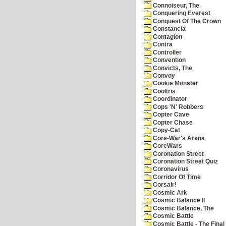
Connoiseur, The
Conquering Everest
Conquest Of The Crown
Constancia
Contagion
Contra
Controller
Convention
Convicts, The
Convoy
Cookie Monster
Cooltris
Coordinator
Cops 'N' Robbers
Copter Cave
Copter Chase
Copy-Cat
Core-War's Arena
CoreWars
Coronation Street
Coronation Street Quiz
Coronavirus
Corridor Of Time
Corsair!
Cosmic Ark
Cosmic Balance II
Cosmic Balance, The
Cosmic Battle
Cosmic Battle - The Final 