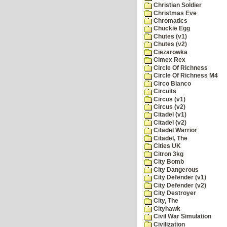
Christian Soldier
Christmas Eve
Chromatics
Chuckie Egg
Chutes (v1)
Chutes (v2)
Ciezarowka
Cimex Rex
Circle Of Richness
Circle Of Richness M4
Circo Bianco
Circuits
Circus (v1)
Circus (v2)
Citadel (v1)
Citadel (v2)
Citadel Warrior
Citadel, The
Cities UK
Citron 3kg
City Bomb
City Dangerous
City Defender (v1)
City Defender (v2)
City Destroyer
City, The
Cityhawk
Civil War Simulation
Civilization