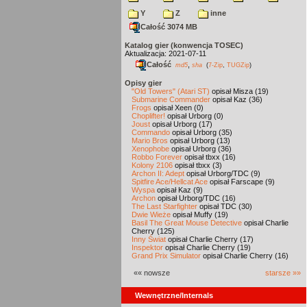
Y
Z
inne
Całość 3074 MB
Katalog gier (konwencja TOSEC)
Aktualizacja: 2021-07-11
Całość
,
md5
sha
(
7-Zip
,
TUGZip
)
Opisy gier
"Old Towers" (Atari ST)
opisał Misza (19)
Submarine Commander
opisał Kaz (36)
Frogs
opisał Xeen (0)
Choplifter!
opisał Urborg (0)
Joust
opisał Urborg (17)
Commando
opisał Urborg (35)
Mario Bros
opisał Urborg (13)
Xenophobe
opisał Urborg (36)
Robbo Forever
opisał tbxx (16)
Kolony 2106
opisał tbxx (3)
Archon II: Adept
opisał Urborg/TDC (9)
Spitfire Ace/Hellcat Ace
opisał Farscape (9)
Wyspa
opisał Kaz (9)
Archon
opisał Urborg/TDC (16)
The Last Starfighter
opisał TDC (30)
Dwie Wieże
opisał Muffy (19)
Basil The Great Mouse Detective
opisał Charlie
Cherry (125)
Inny Świat
opisał Charlie Cherry (17)
Inspektor
opisał Charlie Cherry (19)
Grand Prix Simulator
opisał Charlie Cherry (16)
«« nowsze
starsze »»
Wewnętrzne/Internals