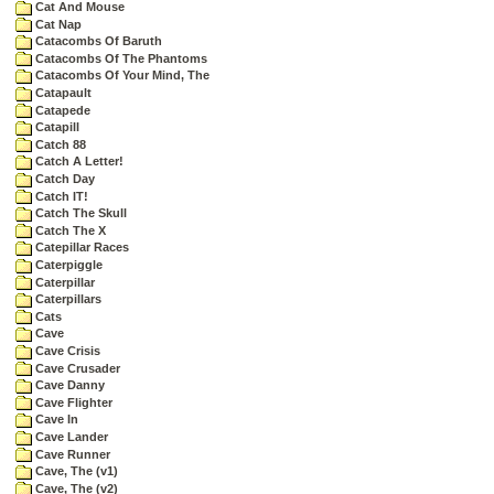
Cat And Mouse
Cat Nap
Catacombs Of Baruth
Catacombs Of The Phantoms
Catacombs Of Your Mind, The
Catapault
Catapede
Catapill
Catch 88
Catch A Letter!
Catch Day
Catch IT!
Catch The Skull
Catch The X
Catepillar Races
Caterpiggle
Caterpillar
Caterpillars
Cats
Cave
Cave Crisis
Cave Crusader
Cave Danny
Cave Flighter
Cave In
Cave Lander
Cave Runner
Cave, The (v1)
Cave, The (v2)