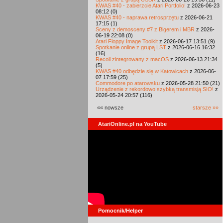
KWAS #40 - zabierzcie Atari Portfolio!
z 2026-06-23
08:12 (0)
KWAS #40 - naprawa retrosprzętu
z 2026-06-21
17:15 (1)
Sceny z demosceny #7 z Bigerem i MBR
z 2026-
06-19 22:08 (0)
Atari Floppy Image Toolkit
z 2026-06-17 13:51 (9)
Spotkanie online z grupą LST
z 2026-06-16 16:32
(16)
Recoil zintegrowany z macOS
z 2026-06-13 21:34
(5)
KWAS #40 odbędzie się w Katowicach
z 2026-06-
07 17:59 (25)
Commodore po atarowsku
z 2026-05-28 21:50 (21)
Urządzenie z rekordowo szybką transmisją SIO!
z
2026-05-24 20:57 (116)
«« nowsze
starsze »»
AtariOnline.pl na YouTube
Pomocnik/Helper