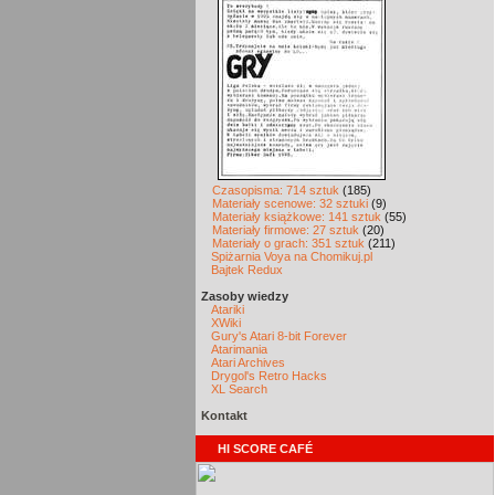
Czasopisma: 714 sztuk
(185)
Materiały scenowe: 32 sztuki
(9)
Materiały książkowe: 141 sztuk
(55)
Materiały firmowe: 27 sztuk
(20)
Materiały o grach: 351 sztuk
(211)
Spiżarnia Voya na Chomikuj.pl
Bajtek Redux
Zasoby wiedzy
Atariki
XWiki
Gury's Atari 8-bit Forever
Atarimania
Atari Archives
Drygol's Retro Hacks
XL Search
Kontakt
HI SCORE CAFÉ