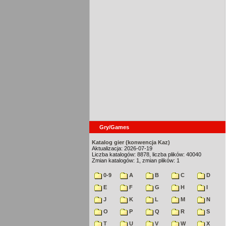
Gry/Games
Katalog gier (konwencja Kaz)
Aktualizacja: 2026-07-19
Liczba katalogów: 8878, liczba plików: 40040
Zmian katalogów: 1, zmian plików: 1
0-9
A
B
C
D
E
F
G
H
I
J
K
L
M
N
O
P
Q
R
S
T
U
V
W
X