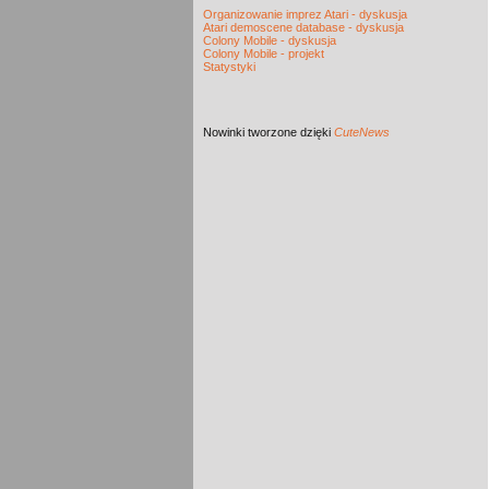
Organizowanie imprez Atari - dyskusja
Atari demoscene database - dyskusja
Colony Mobile - dyskusja
Colony Mobile - projekt
Statystyki
Nowinki
tworzone dzięki
CuteNews