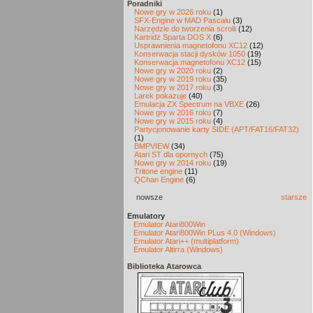
Poradniki
Nowe gry w 2026 roku
(1)
SFX-Engine w MAD Pascalu
(3)
Narzędzie do tworzenia scrolli
(12)
Kartridż Sparta DOS X
(6)
Usprawnienia magnetofonu XC12
(12)
Konserwacja stacji dysków 1050
(19)
Konserwacja magnetofonu XC12
(15)
Nowe gry w 2020 roku
(2)
Nowe gry w 2019 roku
(35)
Nowe gry w 2017 roku
(3)
Larek pokazuje
(40)
Emulacja ZX Spectrum na VBXE
(26)
Nowe gry w 2016 roku
(7)
Nowe gry w 2015 roku
(4)
Partycjonowanie karty SIDE (APT/FAT16/FAT32)
(1)
BMPVIEW
(34)
Atari ST dla opornych
(75)
Nowe gry w 2014 roku
(19)
Tritone engine
(11)
QChan Engine
(6)
nowsze
starsze
Emulatory
Emulator Atari800Win
Emulator Atari800Win PLus 4.0 (Windows)
Emulator Atari++ (multiplatform)
Emulator Altirra (Windows)
Biblioteka Atarowca