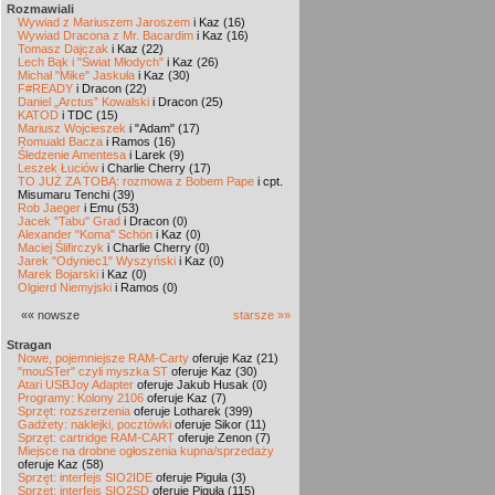
Rozmawiali
Wywiad z Mariuszem Jaroszem
i Kaz (16)
Wywiad Dracona z Mr. Bacardim
i Kaz (16)
Tomasz Dajczak
i Kaz (22)
Lech Bąk i "Świat Młodych"
i Kaz (26)
Michał "Mike" Jaskuła
i Kaz (30)
F#READY
i Dracon (22)
Daniel „Arctus” Kowalski
i Dracon (25)
KATOD
i TDC (15)
Mariusz Wojcieszek
i "Adam" (17)
Romuald Bacza
i Ramos (16)
Śledzenie Amentesa
i Larek (9)
Leszek Łuciów
i Charlie Cherry (17)
TO JUŻ ZA TOBĄ: rozmowa z Bobem Pape
i cpt.
Misumaru Tenchi (39)
Rob Jaeger
i Emu (53)
Jacek "Tabu" Grad
i Dracon (0)
Alexander "Koma" Schön
i Kaz (0)
Maciej Ślifirczyk
i Charlie Cherry (0)
Jarek "Odyniec1" Wyszyński
i Kaz (0)
Marek Bojarski
i Kaz (0)
Olgierd Niemyjski
i Ramos (0)
«« nowsze
starsze »»
Stragan
Nowe, pojemniejsze RAM-Carty
oferuje Kaz (21)
"mouSTer" czyli myszka ST
oferuje Kaz (30)
Atari USBJoy Adapter
oferuje Jakub Husak (0)
Programy: Kolony 2106
oferuje Kaz (7)
Sprzęt: rozszerzenia
oferuje Lotharek (399)
Gadżety: naklejki, pocztówki
oferuje Sikor (11)
Sprzęt: cartridge RAM-CART
oferuje Zenon (7)
Miejsce na drobne ogłoszenia kupna/sprzedaży
oferuje Kaz (58)
Sprzęt: interfejs SIO2IDE
oferuje Piguła (3)
Sprzęt: interfejs SIO2SD
oferuje Piguła (115)