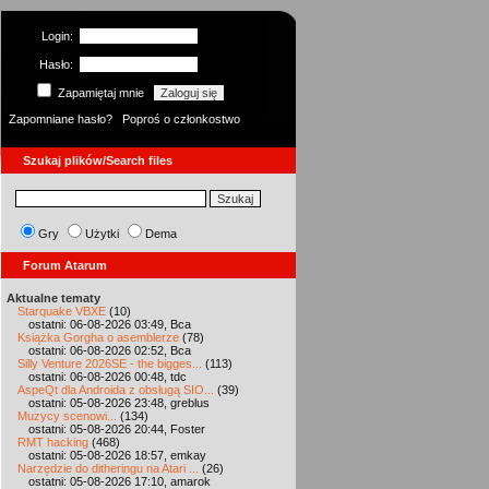
Login:
Hasło:
Zapamiętaj mnie
Zapomniane hasło?
Poproś o członkostwo
Szukaj plików/Search files
Gry
Użytki
Dema
Forum Atarum
Aktualne tematy
Starquake VBXE
(10)
ostatni: 06-08-2026 03:49, Bca
Książka Gorgha o asemblerze
(78)
ostatni: 06-08-2026 02:52, Bca
Silly Venture 2026SE - the bigges...
(113)
ostatni: 06-08-2026 00:48, tdc
AspeQt dla Androida z obsługą SIO...
(39)
ostatni: 05-08-2026 23:48, greblus
Muzycy scenowi...
(134)
ostatni: 05-08-2026 20:44, Foster
RMT hacking
(468)
ostatni: 05-08-2026 18:57, emkay
Narzędzie do ditheringu na Atari ...
(26)
ostatni: 05-08-2026 17:10, amarok