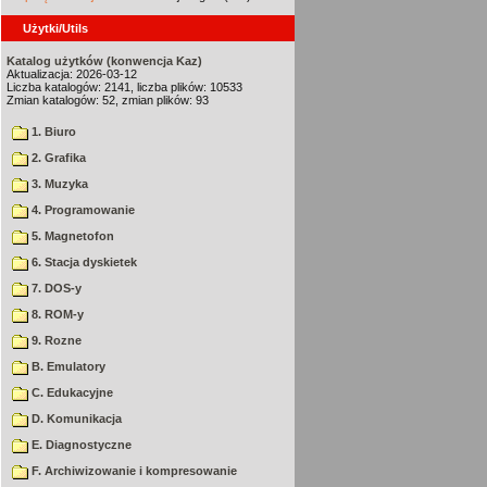
Użytki/Utils
Katalog użytków (konwencja Kaz)
Aktualizacja: 2026-03-12
Liczba katalogów: 2141, liczba plików: 10533
Zmian katalogów: 52, zmian plików: 93
1. Biuro
2. Grafika
3. Muzyka
4. Programowanie
5. Magnetofon
6. Stacja dyskietek
7. DOS-y
8. ROM-y
9. Rozne
B. Emulatory
C. Edukacyjne
D. Komunikacja
E. Diagnostyczne
F. Archiwizowanie i kompresowanie