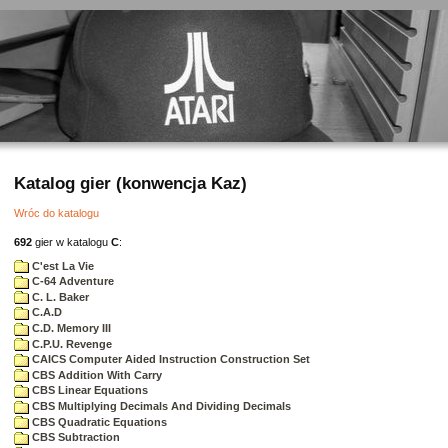
Katalog gier (konwencja Kaz)
Wróc do katalogu
692
gier w katalogu
C
:
C'est La Vie
C-64 Adventure
C. L. Baker
C.A.D
C.D. Memory III
C.P.U. Revenge
CAICS Computer Aided Instruction Construction Set
CBS Addition With Carry
CBS Linear Equations
CBS Multiplying Decimals And Dividing Decimals
CBS Quadratic Equations
CBS Subtraction