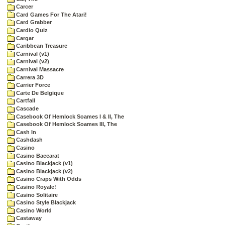
Carcer
Card Games For The Atari!
Card Grabber
Cardio Quiz
Cargar
Caribbean Treasure
Carnival (v1)
Carnival (v2)
Carnival Massacre
Carrera 3D
Carrier Force
Carte De Belgique
Cartfall
Cascade
Casebook Of Hemlock Soames I & II, The
Casebook Of Hemlock Soames III, The
Cash In
Cashdash
Casino
Casino Baccarat
Casino Blackjack (v1)
Casino Blackjack (v2)
Casino Craps With Odds
Casino Royale!
Casino Solitaire
Casino Style Blackjack
Casino World
Castaway