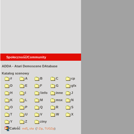
Społeczność/Community
ADDA - Atari Demoscene DAtabase
Katalog scenowy
#
A
B
C
cp
D
E
F
G
gfx
H
I
!info
inne
J
K
L
M
msx
N
O
P
Q
R
S
T
U
V
W
X
Y
Z
ziny
Całość
,
md5
sha
(
7-Zip
,
TUGZip
)