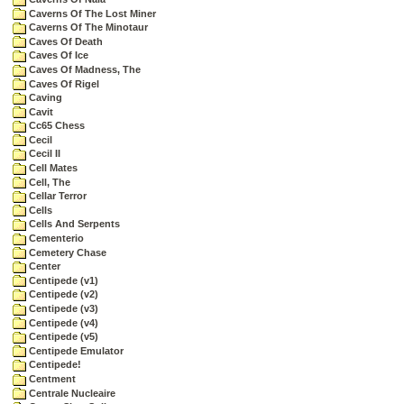
Caverns Of The Lost Miner
Caverns Of The Minotaur
Caves Of Death
Caves Of Ice
Caves Of Madness, The
Caves Of Rigel
Caving
Cavit
Cc65 Chess
Cecil
Cecil II
Cell Mates
Cell, The
Cellar Terror
Cells
Cells And Serpents
Cementerio
Cemetery Chase
Center
Centipede (v1)
Centipede (v2)
Centipede (v3)
Centipede (v4)
Centipede (v5)
Centipede Emulator
Centipede!
Centment
Centrale Nucleaire