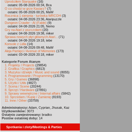
Uprościłem Starquake
(16)
ostatni: 05-08-2026 00:34, Bca
O co chodzi w grze Kasiarz?
(7)
ostatni: 05-08-2026 00:25, MaW
Rocznica 1 sierpnia - turówka WRCOH
(3)
ostatni: 04-08-2026 23:36, Ataripuzzle
Dungeon Crawler - AI (Fable)
(9)
ostatni: 04-08-2026 21:05, Nemo
Gry na Atari z pszczołami
(20)
ostatni: 04-08-2026 19:38, miker
Sprawa nowych płyt głównych Atari...
(71)
ostatni: 04-08-2026 19:18, tebe
Konsole z Lidla
(14)
ostatni: 04-08-2026 09:48, MaW
Aleja Pamięci / Avenue of Memories
(173)
ostatni: 03-08-2026 20:18, miker
Kategorie Forum Atarum
1. Projekty / Projects
(29854)
2. Grafika / Graphics
(6813)
3. Muzyka i dźwięk / Music and sound
(8055)
4. Programowanie / Programming
(13170)
5. Gry / Games
(36898)
6. Użytki / Utils
(4827)
7. Scena / Scene
(20244)
8. Sprzęt / Hardware
(27891)
9. Sprawy wewnętrzne / Internal affairs
(5842)
10. Sprzedam / Kupię / Zamienię
(8193)
11. Inne / Other
(33759)
Administratorzy:
Adam, Cyprian, Jhusak, Kaz
Użytkowników:
3073
Ostatnio zarejestrowany:
bradko
Postów ostatniej doby:
14
Spotkania i zloty/Meetings & Parties