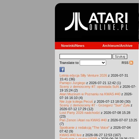
Nowinki/News
Archiwum/Archive
Translate to
RSS
Letnia edycja Silly Venture 2026
z 2026-07-31
15:41 (36)
Pamięci Jurgiego
z 2026-07-21 12:42 (1)
Sceny z demosceny #7: opowiada SuN
z 2026-07-
19 15:24 (2)
Atari Muzeum w Poznaniu na KWAS #40
z 2026-
07-16 16:10 (4)
Nie żyje kolega Pecuś
z 2026-07-13 18:00 (30)
Sceny z demosceny #7 - Grzegorz "Sun" Żyła
z
2026-07-12 17:29 (12)
Lost Party 2026 nadchodzi
z 2026-07-08 15:28
(23)
Pan Zenon i Atari na KWAS #40
z 2026-07-07 13:25
(7)
Spotkanie z redakcją "The Voice"
z 2026-07-04
07:42 (9)
KWAS #40 live
z 2026-06-27 12:53 (167)
Spotkanie z grupą USSR
z 2026-06-26 19:36 (11)