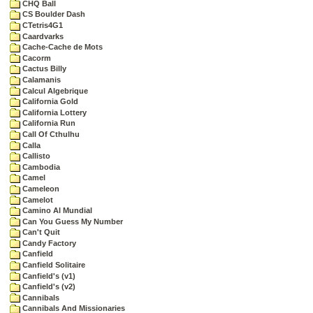
CHQ Ball
CS Boulder Dash
CTetris4G1
Caardvarks
Cache-Cache de Mots
Cacorm
Cactus Billy
Calamanis
Calcul Algebrique
California Gold
California Lottery
California Run
Call Of Cthulhu
Calla
Callisto
Cambodia
Camel
Cameleon
Camelot
Camino Al Mundial
Can You Guess My Number
Can't Quit
Candy Factory
Canfield
Canfield Solitaire
Canfield's (v1)
Canfield's (v2)
Cannibals
Cannibals And Missionaries