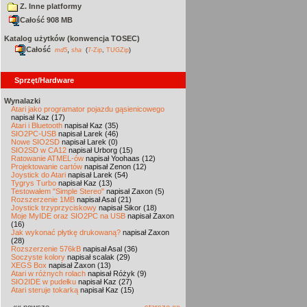
Z. Inne platformy
Całość 908 MB
Katalog użytków (konwencja TOSEC)
Całość
,
md5
sha
(
7-Zip
,
TUGZip
)
Sprzęt/Hardware
Wynalazki
Atari jako programator pojazdu gąsienicowego
napisał Kaz (17)
Atari i Bluetooth
napisał Kaz (35)
SIO2PC-USB
napisał Larek (46)
Nowe SIO2SD
napisał Larek (0)
SIO2SD w CA12
napisał Urborg (15)
Ratowanie ATMEL-ów
napisał Yoohaas (12)
Projektowanie cartów
napisał Zenon (12)
Joystick do Atari
napisał Larek (54)
Tygrys Turbo
napisał Kaz (13)
Testowałem "Simple Stereo"
napisał Zaxon (5)
Rozszerzenie 1MB
napisał Asal (21)
Joystick trzyprzyciskowy
napisał Sikor (18)
Moje MyIDE oraz SIO2PC na USB
napisał Zaxon
(16)
Jak wykonać płytkę drukowaną?
napisał Zaxon
(28)
Rozszerzenie 576kB
napisał Asal (36)
Soczyste kolory
napisał scalak (29)
XEGS Box
napisał Zaxon (13)
Atari w różnych rolach
napisał Różyk (9)
SIO2IDE w pudełku
napisał Kaz (27)
Atari steruje tokarką
napisał Kaz (15)