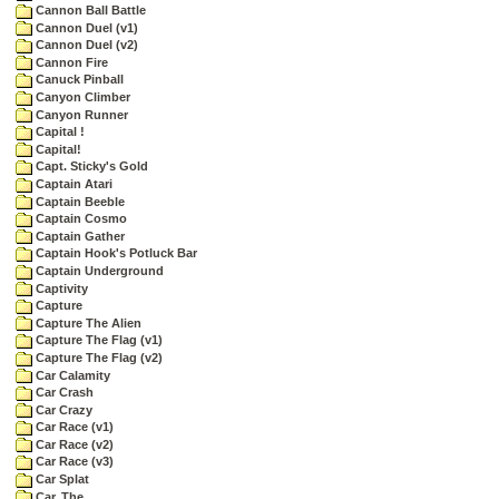
Cannon Ball Battle
Cannon Duel (v1)
Cannon Duel (v2)
Cannon Fire
Canuck Pinball
Canyon Climber
Canyon Runner
Capital !
Capital!
Capt. Sticky's Gold
Captain Atari
Captain Beeble
Captain Cosmo
Captain Gather
Captain Hook's Potluck Bar
Captain Underground
Captivity
Capture
Capture The Alien
Capture The Flag (v1)
Capture The Flag (v2)
Car Calamity
Car Crash
Car Crazy
Car Race (v1)
Car Race (v2)
Car Race (v3)
Car Splat
Car, The