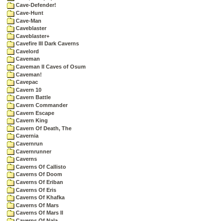
Cave-Defender!
Cave-Hunt
Cave-Man
Caveblaster
Caveblaster+
Cavefire III Dark Caverns
Cavelord
Caveman
Caveman II Caves of Osum
Caveman!
Cavepac
Cavern 10
Cavern Battle
Cavern Commander
Cavern Escape
Cavern King
Cavern Of Death, The
Cavernia
Cavernrun
Cavernrunner
Caverns
Caverns Of Callisto
Caverns Of Doom
Caverns Of Eriban
Caverns Of Eris
Caverns Of Khafka
Caverns Of Mars
Caverns Of Mars II
Caverns Of Nala