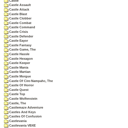
Castle
Castle Assault
Castle Attack
Castle Blast
Castle Clobber
Castle Combat
Castle Command
Castle Crisis
Castle Defender
Castle Eayor
Castle Fantasy
Castle Game, The
Castle Hassle
Castle Hexagon
Castle Keeper
Castle Mania
Castle Martian
Castle Morgue
Castle Of Cire-Nampahc, The
Castle Of Horror
Castle Quest
Castle Top
Castle Wolfenstein
Castle, The
Castlemaze Adventure
Castles And Keys
Castles Of Confusion
Castlevania
Castlevania VBXE