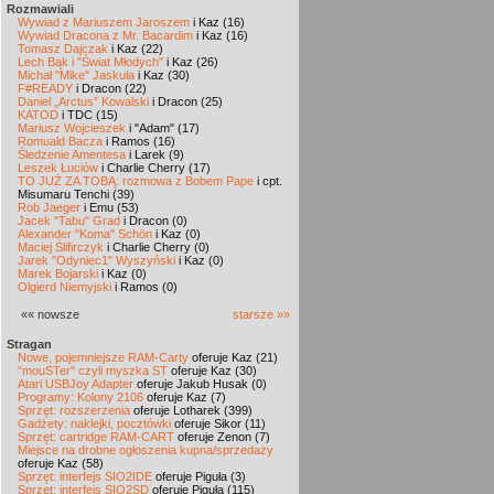
Rozmawiali
Wywiad z Mariuszem Jaroszem
i Kaz (16)
Wywiad Dracona z Mr. Bacardim
i Kaz (16)
Tomasz Dajczak
i Kaz (22)
Lech Bąk i "Świat Młodych"
i Kaz (26)
Michał "Mike" Jaskuła
i Kaz (30)
F#READY
i Dracon (22)
Daniel „Arctus” Kowalski
i Dracon (25)
KATOD
i TDC (15)
Mariusz Wojcieszek
i "Adam" (17)
Romuald Bacza
i Ramos (16)
Śledzenie Amentesa
i Larek (9)
Leszek Łuciów
i Charlie Cherry (17)
TO JUŻ ZA TOBĄ: rozmowa z Bobem Pape
i cpt.
Misumaru Tenchi (39)
Rob Jaeger
i Emu (53)
Jacek "Tabu" Grad
i Dracon (0)
Alexander "Koma" Schön
i Kaz (0)
Maciej Ślifirczyk
i Charlie Cherry (0)
Jarek "Odyniec1" Wyszyński
i Kaz (0)
Marek Bojarski
i Kaz (0)
Olgierd Niemyjski
i Ramos (0)
«« nowsze
starsze »»
Stragan
Nowe, pojemniejsze RAM-Carty
oferuje Kaz (21)
"mouSTer" czyli myszka ST
oferuje Kaz (30)
Atari USBJoy Adapter
oferuje Jakub Husak (0)
Programy: Kolony 2106
oferuje Kaz (7)
Sprzęt: rozszerzenia
oferuje Lotharek (399)
Gadżety: naklejki, pocztówki
oferuje Sikor (11)
Sprzęt: cartridge RAM-CART
oferuje Zenon (7)
Miejsce na drobne ogłoszenia kupna/sprzedaży
oferuje Kaz (58)
Sprzęt: interfejs SIO2IDE
oferuje Piguła (3)
Sprzęt: interfejs SIO2SD
oferuje Piguła (115)