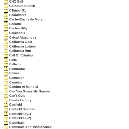
CHQ Ball
CS Boulder Dash
CTetris4G1
Caardvarks
Cache-Cache de Mots
Cacorm
Cactus Billy
Calamanis
Calcul Algebrique
California Gold
California Lottery
California Run
Call Of Cthulhu
Calla
Callisto
Cambodia
Camel
Cameleon
Camelot
Camino Al Mundial
Can You Guess My Number
Can't Quit
Candy Factory
Canfield
Canfield Solitaire
Canfield's (v1)
Canfield's (v2)
Cannibals
Cannibals And Missionaries