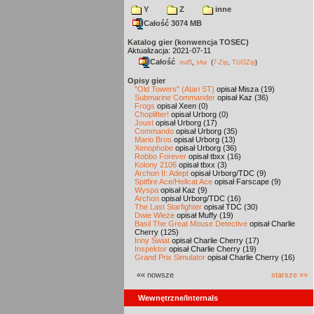
Y
Z
inne
Całość 3074 MB
Katalog gier (konwencja TOSEC)
Aktualizacja: 2021-07-11
Całość
,
md5
sha
(
7-Zip
,
TUGZip
)
Opisy gier
"Old Towers" (Atari ST)
opisał Misza (19)
Submarine Commander
opisał Kaz (36)
Frogs
opisał Xeen (0)
Choplifter!
opisał Urborg (0)
Joust
opisał Urborg (17)
Commando
opisał Urborg (35)
Mario Bros
opisał Urborg (13)
Xenophobe
opisał Urborg (36)
Robbo Forever
opisał tbxx (16)
Kolony 2106
opisał tbxx (3)
Archon II: Adept
opisał Urborg/TDC (9)
Spitfire Ace/Hellcat Ace
opisał Farscape (9)
Wyspa
opisał Kaz (9)
Archon
opisał Urborg/TDC (16)
The Last Starfighter
opisał TDC (30)
Dwie Wieże
opisał Muffy (19)
Basil The Great Mouse Detective
opisał Charlie
Cherry (125)
Inny Świat
opisał Charlie Cherry (17)
Inspektor
opisał Charlie Cherry (19)
Grand Prix Simulator
opisał Charlie Cherry (16)
«« nowsze
starsze »»
Wewnętrzne/Internals