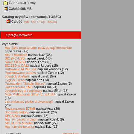
Z. Inne platformy
Całość 908 MB
Katalog użytków (konwencja TOSEC)
Całość
,
md5
sha
(
7-Zip
,
TUGZip
)
Sprzęt/Hardware
Wynalazki
Atari jako programator pojazdu gąsienicowego
napisał Kaz (17)
Atari i Bluetooth
napisał Kaz (35)
SIO2PC-USB
napisał Larek (46)
Nowe SIO2SD
napisał Larek (0)
SIO2SD w CA12
napisał Urborg (15)
Ratowanie ATMEL-ów
napisał Yoohaas (12)
Projektowanie cartów
napisał Zenon (12)
Joystick do Atari
napisał Larek (54)
Tygrys Turbo
napisał Kaz (13)
Testowałem "Simple Stereo"
napisał Zaxon (5)
Rozszerzenie 1MB
napisał Asal (21)
Joystick trzyprzyciskowy
napisał Sikor (18)
Moje MyIDE oraz SIO2PC na USB
napisał Zaxon
(16)
Jak wykonać płytkę drukowaną?
napisał Zaxon
(28)
Rozszerzenie 576kB
napisał Asal (36)
Soczyste kolory
napisał scalak (29)
XEGS Box
napisał Zaxon (13)
Atari w różnych rolach
napisał Różyk (9)
SIO2IDE w pudełku
napisał Kaz (27)
Atari steruje tokarką
napisał Kaz (15)