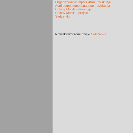
Organizowanie imprez Atari - dyskusja
Atari demoscene database - dyskusja
Colony Mobile - dyskusja
Colony Mobile - projekt
Statystyki
Nowinki
tworzone dzięki
CuteNews