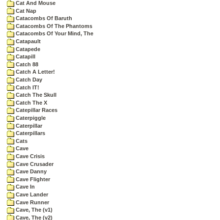
Cat And Mouse
Cat Nap
Catacombs Of Baruth
Catacombs Of The Phantoms
Catacombs Of Your Mind, The
Catapault
Catapede
Catapill
Catch 88
Catch A Letter!
Catch Day
Catch IT!
Catch The Skull
Catch The X
Catepillar Races
Caterpiggle
Caterpillar
Caterpillars
Cats
Cave
Cave Crisis
Cave Crusader
Cave Danny
Cave Flighter
Cave In
Cave Lander
Cave Runner
Cave, The (v1)
Cave, The (v2)