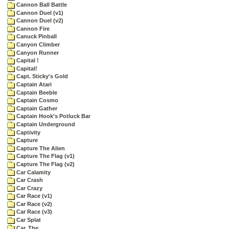
Cannon Ball Battle
Cannon Duel (v1)
Cannon Duel (v2)
Cannon Fire
Canuck Pinball
Canyon Climber
Canyon Runner
Capital !
Capital!
Capt. Sticky's Gold
Captain Atari
Captain Beeble
Captain Cosmo
Captain Gather
Captain Hook's Potluck Bar
Captain Underground
Captivity
Capture
Capture The Alien
Capture The Flag (v1)
Capture The Flag (v2)
Car Calamity
Car Crash
Car Crazy
Car Race (v1)
Car Race (v2)
Car Race (v3)
Car Splat
Car, The