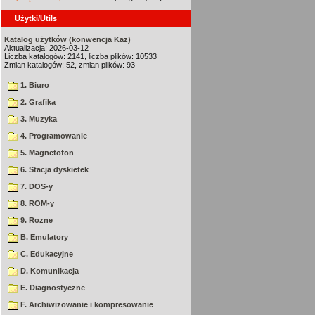
Użytki/Utils
Katalog użytków (konwencja Kaz)
Aktualizacja: 2026-03-12
Liczba katalogów: 2141, liczba plików: 10533
Zmian katalogów: 52, zmian plików: 93
1. Biuro
2. Grafika
3. Muzyka
4. Programowanie
5. Magnetofon
6. Stacja dyskietek
7. DOS-y
8. ROM-y
9. Rozne
B. Emulatory
C. Edukacyjne
D. Komunikacja
E. Diagnostyczne
F. Archiwizowanie i kompresowanie