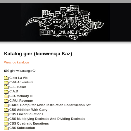
Katalog gier (konwencja Kaz)
Wróc do katalogu
692
gier w katalogu
C
:
C'est La Vie
C-64 Adventure
C. L. Baker
C.A.D
C.D. Memory III
C.P.U. Revenge
CAICS Computer Aided Instruction Construction Set
CBS Addition With Carry
CBS Linear Equations
CBS Multiplying Decimals And Dividing Decimals
CBS Quadratic Equations
CBS Subtraction