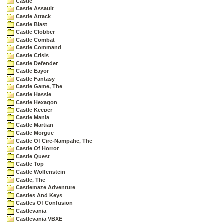
Castle
Castle Assault
Castle Attack
Castle Blast
Castle Clobber
Castle Combat
Castle Command
Castle Crisis
Castle Defender
Castle Eayor
Castle Fantasy
Castle Game, The
Castle Hassle
Castle Hexagon
Castle Keeper
Castle Mania
Castle Martian
Castle Morgue
Castle Of Cire-Nampahc, The
Castle Of Horror
Castle Quest
Castle Top
Castle Wolfenstein
Castle, The
Castlemaze Adventure
Castles And Keys
Castles Of Confusion
Castlevania
Castlevania VBXE