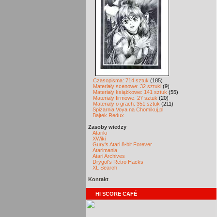
Czasopisma: 714 sztuk
(185)
Materiały scenowe: 32 sztuki
(9)
Materiały książkowe: 141 sztuk
(55)
Materiały firmowe: 27 sztuk
(20)
Materiały o grach: 351 sztuk
(211)
Spiżarnia Voya na Chomikuj.pl
Bajtek Redux
Zasoby wiedzy
Atariki
XWiki
Gury's Atari 8-bit Forever
Atarimania
Atari Archives
Drygol's Retro Hacks
XL Search
Kontakt
HI SCORE CAFÉ