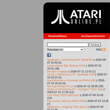
Nowinki/News
Archiwum/Archive
Translate to
RSS
Spotkanie z demosceną #9: STeel/Tori
z 2026-08-
07 20:49 (6)
Letnia edycja Silly Venture 2026
z 2026-07-31
15:41 (38)
Pamięci Jurgiego
z 2026-07-21 12:42 (1)
Sceny z demosceny #7: opowiada SuN
z 2026-07-
19 15:24 (2)
Atari Muzeum w Poznaniu na KWAS #40
z 2026-
07-16 16:10 (4)
Nie żyje kolega Pecuś
z 2026-07-13 18:00 (30)
Sceny z demosceny #7 - Grzegorz "Sun" Żyła
z
2026-07-12 17:29 (12)
Lost Party 2026 nadchodzi
z 2026-07-08 15:28
(23)
Pan Zenon i Atari na KWAS #40
z 2026-07-07 13:25
(7)
Spotkanie z redakcją "The Voice"
z 2026-07-04
07:42 (9)