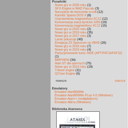
Poradniki
Nowe gry w 2026 roku
(1)
SFX-Engine w MAD Pascalu
(3)
Narzędzie do tworzenia scrolli
(12)
Kartridż Sparta DOS X
(6)
Usprawnienia magnetofonu XC12
(12)
Konserwacja stacji dysków 1050
(19)
Konserwacja magnetofonu XC12
(15)
Nowe gry w 2020 roku
(2)
Nowe gry w 2019 roku
(35)
Nowe gry w 2017 roku
(3)
Larek pokazuje
(40)
Emulacja ZX Spectrum na VBXE
(26)
Nowe gry w 2016 roku
(7)
Nowe gry w 2015 roku
(4)
Partycjonowanie karty SIDE (APT/FAT16/FAT32)
(1)
BMPVIEW
(34)
Atari ST dla opornych
(75)
Nowe gry w 2014 roku
(19)
Tritone engine
(11)
QChan Engine
(6)
nowsze
starsze
Emulatory
Emulator Atari800Win
Emulator Atari800Win PLus 4.0 (Windows)
Emulator Atari++ (multiplatform)
Emulator Altirra (Windows)
Biblioteka Atarowca