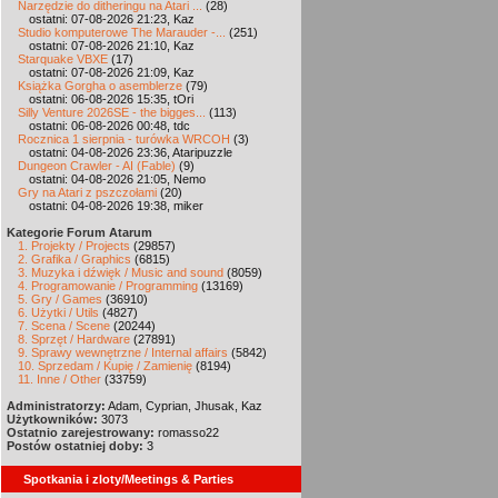
Narzędzie do ditheringu na Atari ...
(28)
ostatni: 07-08-2026 21:23, Kaz
Studio komputerowe The Marauder -...
(251)
ostatni: 07-08-2026 21:10, Kaz
Starquake VBXE
(17)
ostatni: 07-08-2026 21:09, Kaz
Książka Gorgha o asemblerze
(79)
ostatni: 06-08-2026 15:35, tOri
Silly Venture 2026SE - the bigges...
(113)
ostatni: 06-08-2026 00:48, tdc
Rocznica 1 sierpnia - turówka WRCOH
(3)
ostatni: 04-08-2026 23:36, Ataripuzzle
Dungeon Crawler - AI (Fable)
(9)
ostatni: 04-08-2026 21:05, Nemo
Gry na Atari z pszczołami
(20)
ostatni: 04-08-2026 19:38, miker
Kategorie Forum Atarum
1. Projekty / Projects
(29857)
2. Grafika / Graphics
(6815)
3. Muzyka i dźwięk / Music and sound
(8059)
4. Programowanie / Programming
(13169)
5. Gry / Games
(36910)
6. Użytki / Utils
(4827)
7. Scena / Scene
(20244)
8. Sprzęt / Hardware
(27891)
9. Sprawy wewnętrzne / Internal affairs
(5842)
10. Sprzedam / Kupię / Zamienię
(8194)
11. Inne / Other
(33759)
Administratorzy:
Adam, Cyprian, Jhusak, Kaz
Użytkowników:
3073
Ostatnio zarejestrowany:
romasso22
Postów ostatniej doby:
3
Spotkania i zloty/Meetings & Parties