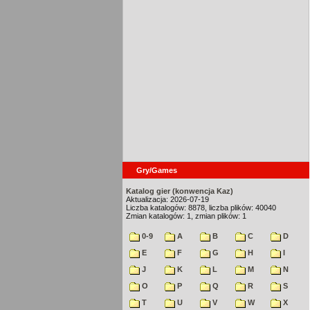
Gry/Games
Katalog gier (konwencja Kaz)
Aktualizacja: 2026-07-19
Liczba katalogów: 8878, liczba plików: 40040
Zmian katalogów: 1, zmian plików: 1
0-9
A
B
C
D
E
F
G
H
I
J
K
L
M
N
O
P
Q
R
S
T
U
V
W
X