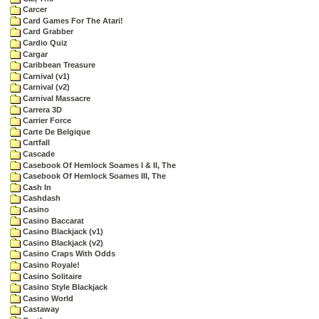
Carcer
Card Games For The Atari!
Card Grabber
Cardio Quiz
Cargar
Caribbean Treasure
Carnival (v1)
Carnival (v2)
Carnival Massacre
Carrera 3D
Carrier Force
Carte De Belgique
Cartfall
Cascade
Casebook Of Hemlock Soames I & II, The
Casebook Of Hemlock Soames III, The
Cash In
Cashdash
Casino
Casino Baccarat
Casino Blackjack (v1)
Casino Blackjack (v2)
Casino Craps With Odds
Casino Royale!
Casino Solitaire
Casino Style Blackjack
Casino World
Castaway