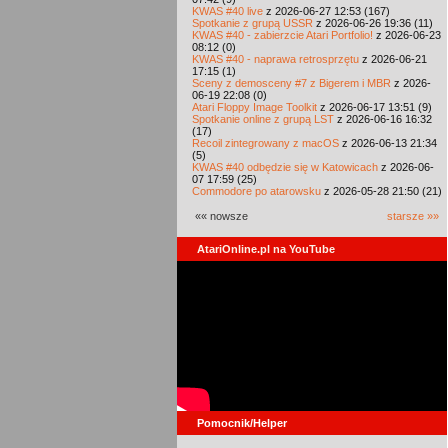
KWAS #40 live
z 2026-06-27 12:53 (167)
Spotkanie z grupą USSR
z 2026-06-26 19:36 (11)
KWAS #40 - zabierzcie Atari Portfolio!
z 2026-06-23
08:12 (0)
KWAS #40 - naprawa retrosprzętu
z 2026-06-21
17:15 (1)
Sceny z demosceny #7 z Bigerem i MBR
z 2026-
06-19 22:08 (0)
Atari Floppy Image Toolkit
z 2026-06-17 13:51 (9)
Spotkanie online z grupą LST
z 2026-06-16 16:32
(17)
Recoil zintegrowany z macOS
z 2026-06-13 21:34
(5)
KWAS #40 odbędzie się w Katowicach
z 2026-06-
07 17:59 (25)
Commodore po atarowsku
z 2026-05-28 21:50 (21)
«« nowsze
starsze »»
AtariOnline.pl na YouTube
Pomocnik/Helper