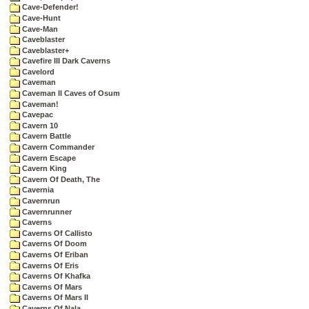
Cave-Defender!
Cave-Hunt
Cave-Man
Caveblaster
Caveblaster+
Cavefire III Dark Caverns
Cavelord
Caveman
Caveman II Caves of Osum
Caveman!
Cavepac
Cavern 10
Cavern Battle
Cavern Commander
Cavern Escape
Cavern King
Cavern Of Death, The
Cavernia
Cavernrun
Cavernrunner
Caverns
Caverns Of Callisto
Caverns Of Doom
Caverns Of Eriban
Caverns Of Eris
Caverns Of Khafka
Caverns Of Mars
Caverns Of Mars II
Caverns Of Nala