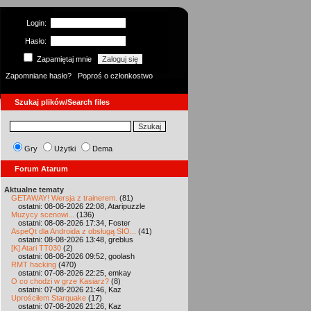
Login:
Hasło:
Zapamiętaj mnie
Zapomniane hasło?
Poproś o członkostwo
Szukaj plików/Search files
Gry
Użytki
Dema
Forum Atarum
Aktualne tematy
GETAWAY! Wersja z trainerem.
(81)
ostatni: 08-08-2026 22:08, Ataripuzzle
Muzycy scenowi...
(136)
ostatni: 08-08-2026 17:34, Foster
AspeQt dla Androida z obsługą SIO...
(41)
ostatni: 08-08-2026 13:48, greblus
[K] Atari TT030
(2)
ostatni: 08-08-2026 09:52, goolash
RMT hacking
(470)
ostatni: 07-08-2026 22:25, emkay
O co chodzi w grze Kasiarz?
(8)
ostatni: 07-08-2026 21:46, Kaz
Uprościłem Starquake
(17)
ostatni: 07-08-2026 21:26, Kaz