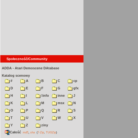
Społeczność/Community
ADDA - Atari Demoscene DAtabase
Katalog scenowy
#
A
B
C
cp
D
E
F
G
gfx
H
I
!info
inne
J
K
L
M
msx
N
O
P
Q
R
S
T
U
V
W
X
Y
Z
ziny
Całość
,
md5
sha
(
7-Zip
,
TUGZip
)