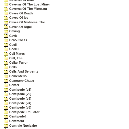
Caverns Of The Lost Miner
Caverns Of The Minotaur
Caves Of Death
Caves Of Ice
Caves Of Madness, The
Caves Of Rigel
Caving
Cavit
Cc65 Chess
Cecil
Cecil II
Cell Mates
Cell, The
Cellar Terror
Cells
Cells And Serpents
Cementerio
Cemetery Chase
Center
Centipede (v1)
Centipede (v2)
Centipede (v3)
Centipede (v4)
Centipede (v5)
Centipede Emulator
Centipede!
Centment
Centrale Nucleaire