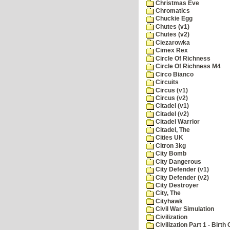
Christmas Eve
Chromatics
Chuckie Egg
Chutes (v1)
Chutes (v2)
Ciezarowka
Cimex Rex
Circle Of Richness
Circle Of Richness M4
Circo Bianco
Circuits
Circus (v1)
Circus (v2)
Citadel (v1)
Citadel (v2)
Citadel Warrior
Citadel, The
Cities UK
Citron 3kg
City Bomb
City Dangerous
City Defender (v1)
City Defender (v2)
City Destroyer
City, The
Cityhawk
Civil War Simulation
Civilization
Civilization Part 1 - Birth 