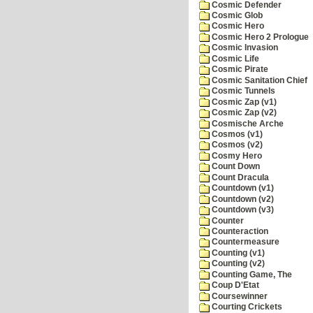
Cosmic Defender
Cosmic Glob
Cosmic Hero
Cosmic Hero 2 Prologue
Cosmic Invasion
Cosmic Life
Cosmic Pirate
Cosmic Sanitation Chief
Cosmic Tunnels
Cosmic Zap (v1)
Cosmic Zap (v2)
Cosmische Arche
Cosmos (v1)
Cosmos (v2)
Cosmy Hero
Count Down
Count Dracula
Countdown (v1)
Countdown (v2)
Countdown (v3)
Counter
Counteraction
Countermeasure
Counting (v1)
Counting (v2)
Counting Game, The
Coup D'Etat
Coursewinner
Courting Crickets