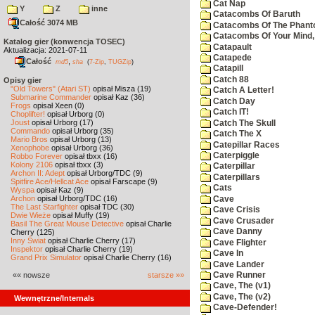
Cat Nap
Y
Z
inne
Catacombs Of Baruth
Całość 3074 MB
Catacombs Of The Phan
Catacombs Of Your Mind,
Katalog gier (konwencja TOSEC)
Catapault
Aktualizacja: 2021-07-11
Catapede
Całość
,
md5
sha
(
7-Zip
,
TUGZip
)
Catapill
Catch 88
Opisy gier
"Old Towers" (Atari ST)
opisał Misza (19)
Catch A Letter!
Submarine Commander
opisał Kaz (36)
Catch Day
Frogs
opisał Xeen (0)
Catch IT!
Choplifter!
opisał Urborg (0)
Joust
opisał Urborg (17)
Catch The Skull
Commando
opisał Urborg (35)
Catch The X
Mario Bros
opisał Urborg (13)
Catepillar Races
Xenophobe
opisał Urborg (36)
Caterpiggle
Robbo Forever
opisał tbxx (16)
Kolony 2106
opisał tbxx (3)
Caterpillar
Archon II: Adept
opisał Urborg/TDC (9)
Caterpillars
Spitfire Ace/Hellcat Ace
opisał Farscape (9)
Cats
Wyspa
opisał Kaz (9)
Archon
opisał Urborg/TDC (16)
Cave
The Last Starfighter
opisał TDC (30)
Cave Crisis
Dwie Wieże
opisał Muffy (19)
Cave Crusader
Basil The Great Mouse Detective
opisał Charlie
Cave Danny
Cherry (125)
Inny Świat
opisał Charlie Cherry (17)
Cave Flighter
Inspektor
opisał Charlie Cherry (19)
Cave In
Grand Prix Simulator
opisał Charlie Cherry (16)
Cave Lander
«« nowsze
starsze »»
Cave Runner
Cave, The (v1)
Cave, The (v2)
Wewnętrzne/Internals
Cave-Defender!