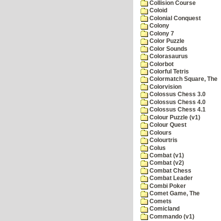
Collision Course
Coloid
Colonial Conquest
Colony
Colony 7
Color Puzzle
Color Sounds
Colorasaurus
Colorbot
Colorful Tetris
Colormatch Square, The
Colorvision
Colossus Chess 3.0
Colossus Chess 4.0
Colossus Chess 4.1
Colour Puzzle (v1)
Colour Quest
Colours
Colourtris
Colus
Combat (v1)
Combat (v2)
Combat Chess
Combat Leader
Combi Poker
Comet Game, The
Comets
Comicland
Commando (v1)