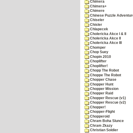
Chimera
Chimera+
Chimere
Chinese Puzzle Adventur
Chiseler
Chisler
Chlapecek
Cholericka Akce I & II
Cholericka Akce II
Cholericka Akce III
Chomper
Chop Suey
Chopin 2010
Choplifter
Choplifter!
Chopp The Robot
Choppe The Robot
Chopper Chase
Chopper Hunt
Chopper Mission
Chopper Raid
Chopper Rescue (v1)
Chopper Rescue (v2)
Chopper!
Chopper-Flight
Chopperoid
Chram Boha Slunce
Chram Zkazy
Christian Soldier