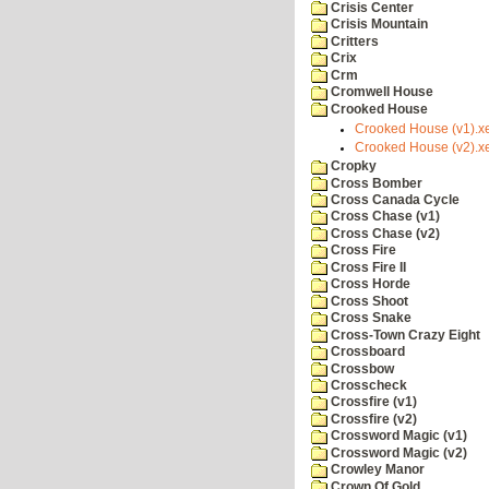
Crisis Center
Crisis Mountain
Critters
Crix
Crm
Cromwell House
Crooked House
Crooked House (v1).x
Crooked House (v2).x
Cropky
Cross Bomber
Cross Canada Cycle
Cross Chase (v1)
Cross Chase (v2)
Cross Fire
Cross Fire II
Cross Horde
Cross Shoot
Cross Snake
Cross-Town Crazy Eight
Crossboard
Crossbow
Crosscheck
Crossfire (v1)
Crossfire (v2)
Crossword Magic (v1)
Crossword Magic (v2)
Crowley Manor
Crown Of Gold