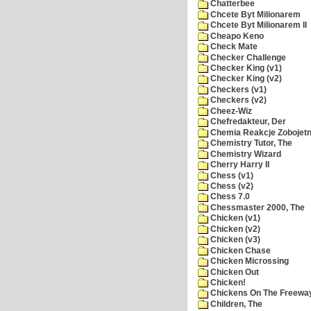
Chatterbee
Chcete Byt Milionarem
Chcete Byt Milionarem II
Cheapo Keno
Check Mate
Checker Challenge
Checker King (v1)
Checker King (v2)
Checkers (v1)
Checkers (v2)
Cheez-Wiz
Chefredakteur, Der
Chemia Reakcje Zobojetn
Chemistry Tutor, The
Chemistry Wizard
Cherry Harry II
Chess (v1)
Chess (v2)
Chess 7.0
Chessmaster 2000, The
Chicken (v1)
Chicken (v2)
Chicken (v3)
Chicken Chase
Chicken Microssing
Chicken Out
Chicken!
Chickens On The Freewa
Children, The