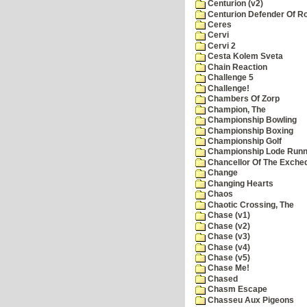
Centurion (v2)
Centurion Defender Of 
Ceres
Cervi
Cervi 2
Cesta Kolem Sveta
Chain Reaction
Challenge 5
Challenge!
Chambers Of Zorp
Champion, The
Championship Bowling
Championship Boxing
Championship Golf
Championship Lode Runn
Chancellor Of The Exche
Change
Changing Hearts
Chaos
Chaotic Crossing, The
Chase (v1)
Chase (v2)
Chase (v3)
Chase (v4)
Chase (v5)
Chase Me!
Chased
Chasm Escape
Chasseu Aux Pigeons