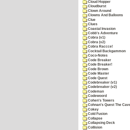
Cloud Hopper
Cloudburst
Clown Around
Clowns And Balloons
Clue
Clues
Coastal Invasion
Cobb's Adventure
Cobra (v1)
Cobra (v2)
Cobra Raccce!
Cocktail Backgammon
Coco-Notes
Code Breaker
Code Breaker!
Code Brown
Code Master
Code Quest
Codebreaker (v1)
Codebreaker (v2)
Codeman
Codewoord
Cohen's Towers
Cohnan's Quest The Cave
Cokey
Cold Fusion
Collapse
Collapsing Deck
Collision