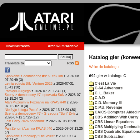
Nowinki/News
Archiwum/Archive
Katalog gier (konwe
Translate to
RSS
Wróc do katalogu
692
gier w katalogu
C
:
Spotkanie z demosceną #9: STeel/Tori
z 2026-08-
07 20:49 (3)
C'est La Vie
Letnia edycja Silly Venture 2026
z 2026-07-31
15:41 (38)
C-64 Adventure
Pamięci Jurgiego
z 2026-07-21 12:42 (1)
C. L. Baker
Sceny z demosceny #7: opowiada SuN
z 2026-07-
C.A.D
19 15:24 (2)
Atari Muzeum w Poznaniu na KWAS #40
z 2026-
C.D. Memory III
07-16 16:10 (4)
C.P.U. Revenge
Nie żyje kolega Pecuś
z 2026-07-13 18:00 (30)
CAICS Computer Aided Ins
Sceny z demosceny #7 - Grzegorz "Sun" Żyła
z
CBS Addition With Carry
2026-07-12 17:29 (12)
Lost Party 2026 nadchodzi
z 2026-07-08 15:28
CBS Linear Equations
(23)
CBS Multiplying Decimals
Pan Zenon i Atari na KWAS #40
z 2026-07-07 13:25
CBS Quadratic Equations
(7)
Spotkanie z redakcją "The Voice"
z 2026-07-04
CBS Subtraction
07:42 (9)