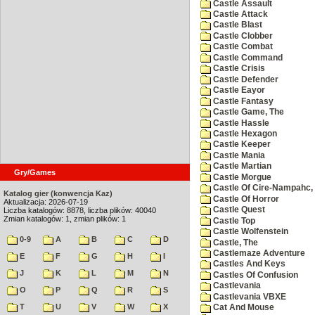
Castle Assault
Castle Attack
Castle Blast
Castle Clobber
Castle Combat
Castle Command
Castle Crisis
Castle Defender
Castle Eayor
Castle Fantasy
Castle Game, The
Castle Hassle
Castle Hexagon
Castle Keeper
Castle Mania
Castle Martian
Gry/Games
Castle Morgue
Castle Of Cire-Nampahc,
Katalog gier (konwencja Kaz)
Castle Of Horror
Aktualizacja: 2026-07-19
Castle Quest
Liczba katalogów: 8878, liczba plików: 40040
Zmian katalogów: 1, zmian plików: 1
Castle Top
Castle Wolfenstein
0-9
A
B
C
D
Castle, The
Castlemaze Adventure
E
F
G
H
I
Castles And Keys
J
K
L
M
N
Castles Of Confusion
Castlevania
O
P
Q
R
S
Castlevania VBXE
T
U
V
W
X
Cat And Mouse