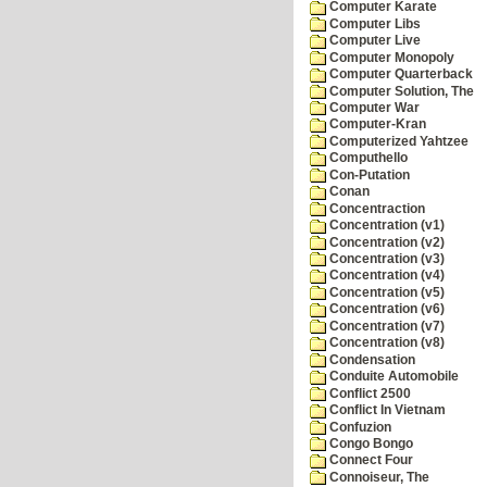
Computer Karate
Computer Libs
Computer Live
Computer Monopoly
Computer Quarterback
Computer Solution, The
Computer War
Computer-Kran
Computerized Yahtzee
Computhello
Con-Putation
Conan
Concentraction
Concentration (v1)
Concentration (v2)
Concentration (v3)
Concentration (v4)
Concentration (v5)
Concentration (v6)
Concentration (v7)
Concentration (v8)
Condensation
Conduite Automobile
Conflict 2500
Conflict In Vietnam
Confuzion
Congo Bongo
Connect Four
Connoiseur, The