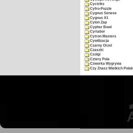
Cyctriks
Cyfro-Puzzle
Cygnus Senese
Cygnus X1
Cylon Zap
Cypher Bowl
Cyrtabor
Cytron Masters
Cywilizacja
Czarny Orzel
Czaszki
Czolgi
Cztery Pola
Czworka Wygrywa
Czy Znasz Wielkich Pola