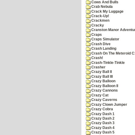
Cows And Bulls
Crab Nebula
Crack My Luggage
Crack-Up!
Crackmen
Cracky
Cranston Manor Adventu
Craps
Craps Simulator
Crash Dive
Crash Landing
Crash On The Meteroid C
Crash!
Crash-Tinkle-Tinkle
Crasher
Crazy Ball II
Crazy Ball III
Crazy Balloon
Crazy Balloon II
Crazy Cannons
Crazy Cat
Crazy Caverns
Crazy Clown Jumper
Crazy Cobra
Crazy Dash 1
Crazy Dash 2
Crazy Dash 3
Crazy Dash 4
Crazy Dash 5