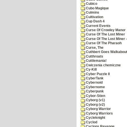
Cubico
Cubo Magique
Culmins
Cultivation
Cup Dash 4
Current Events
Curse Of Crowley Manor
Curse Of The Lost Miner
Curse Of The Lost Miner
Curse Of The Pharaoh
Curse, The
Cuthbert Goes Walkabou
Cutthroats
Cuttlemania!
Cwiczenia chemiczne
Cy-Kill
Cyber Puzzle II
CyberTank
Cybernoid
Cybernome
Cyberpunk
Cybor-Stien
Cyborg (v1)
Cyborg (v2)
Cyborg Warrior
Cyborg Warriors
Cycleknight
Cyclod
Cyclops Revenge