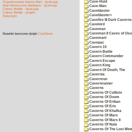
Cave-Hunt
Organizowanie imprez Atari - dyskusja
Atari demoscene database - dyskusja
Cave-Man
Colony Mobile - dyskusja
Caveblaster
Colony Mobile - projekt
Caveblaster+
Statystyki
Cavefire III Dark Caverns
Cavelord
Caveman
Caveman II Caves of Os
Nowinki
tworzone dzięki
CuteNews
Caveman!
Cavepac
Cavern 10
Cavern Battle
Cavern Commander
Cavern Escape
Cavern King
Cavern Of Death, The
Cavernia
Cavernrun
Cavernrunner
Caverns
Caverns Of Callisto
Caverns Of Doom
Caverns Of Eriban
Caverns Of Eris
Caverns Of Khafka
Caverns Of Mars
Caverns Of Mars II
Caverns Of Nala
Caverns Of The Lost Min