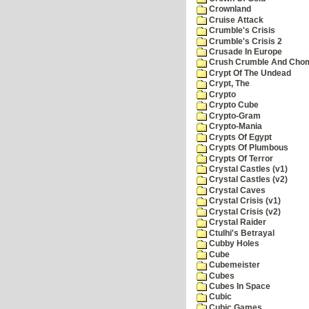
Crownland
Cruise Attack
Crumble's Crisis
Crumble's Crisis 2
Crusade In Europe
Crush Crumble And Cho
Crypt Of The Undead
Crypt, The
Crypto
Crypto Cube
Crypto-Gram
Crypto-Mania
Crypts Of Egypt
Crypts Of Plumbous
Crypts Of Terror
Crystal Castles (v1)
Crystal Castles (v2)
Crystal Caves
Crystal Crisis (v1)
Crystal Crisis (v2)
Crystal Raider
Ctulhi's Betrayal
Cubby Holes
Cube
Cubemeister
Cubes
Cubes In Space
Cubic
Cubic Games