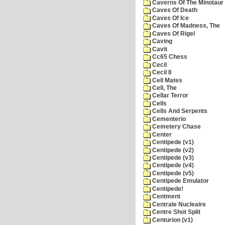
Caverns Of The Minotaur
Caves Of Death
Caves Of Ice
Caves Of Madness, The
Caves Of Rigel
Caving
Cavit
Cc65 Chess
Cecil
Cecil II
Cell Mates
Cell, The
Cellar Terror
Cells
Cells And Serpents
Cementerio
Cemetery Chase
Center
Centipede (v1)
Centipede (v2)
Centipede (v3)
Centipede (v4)
Centipede (v5)
Centipede Emulator
Centipede!
Centment
Centrale Nucleaire
Centre Shot Split
Centurion (v1)