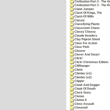
Civilization Part 2 - The 
Civilization Part 3 - The
Claim Jumper
Clash Of Kings, The
Clash Of Wills
Classic
Classifying Plants
Classroom Chaos
Classy Chassy
Claude Invaders
Clay Pigeon Shoot
Clear For Action
Clear Path
Cleaver
Clever And Smart
Click!
Click! Christmas Edition
Cliffhanger
Climb
Climber (v1)
Climber (v2)
Clipper
Cloak And Dagger
Cloak Of Death
Clock Story
Clonus
Clonus II
Close Assault
Closeout!