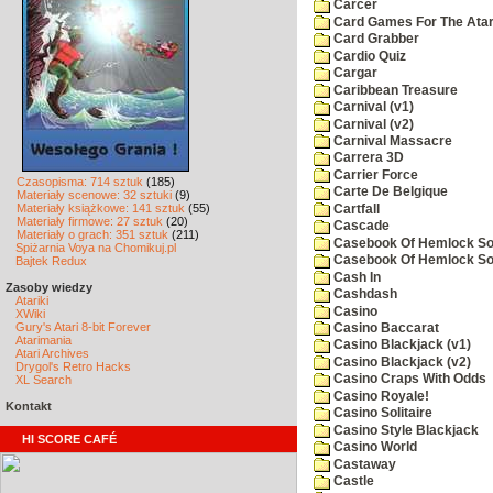
Carcer
Card Games For The Atar
Card Grabber
Cardio Quiz
Cargar
Caribbean Treasure
Carnival (v1)
Carnival (v2)
Carnival Massacre
Carrera 3D
Carrier Force
Czasopisma: 714 sztuk
(185)
Carte De Belgique
Materiały scenowe: 32 sztuki
(9)
Materiały książkowe: 141 sztuk
(55)
Cartfall
Materiały firmowe: 27 sztuk
(20)
Cascade
Materiały o grach: 351 sztuk
(211)
Casebook Of Hemlock Soa
Spiżarnia Voya na Chomikuj.pl
Casebook Of Hemlock Soa
Bajtek Redux
Cash In
Zasoby wiedzy
Cashdash
Atariki
Casino
XWiki
Gury's Atari 8-bit Forever
Casino Baccarat
Atarimania
Casino Blackjack (v1)
Atari Archives
Casino Blackjack (v2)
Drygol's Retro Hacks
Casino Craps With Odds
XL Search
Casino Royale!
Kontakt
Casino Solitaire
Casino Style Blackjack
HI SCORE CAFÉ
Casino World
Castaway
Castle