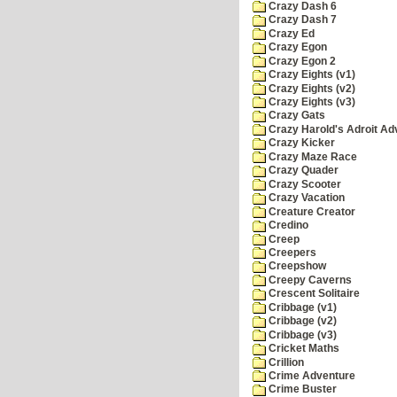
Crazy Dash 6
Crazy Dash 7
Crazy Ed
Crazy Egon
Crazy Egon 2
Crazy Eights (v1)
Crazy Eights (v2)
Crazy Eights (v3)
Crazy Gats
Crazy Harold's Adroit Ad
Crazy Kicker
Crazy Maze Race
Crazy Quader
Crazy Scooter
Crazy Vacation
Creature Creator
Credino
Creep
Creepers
Creepshow
Creepy Caverns
Crescent Solitaire
Cribbage (v1)
Cribbage (v2)
Cribbage (v3)
Cricket Maths
Crillion
Crime Adventure
Crime Buster