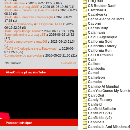
CHQ Ball
KWAS #40 live
z 2026-06-27 12:53 (167)
CS Boulder Dash
Spotkanie z grupą USSR
z 2026-06-26 19:36 (11)
KWAS #40 - zabierzcie Atari Portfolio!
z 2026-06-23
CTetris4G1
08:12 (0)
Caardvarks
KWAS #40 - naprawa retrosprzętu
z 2026-06-21
Cache-Cache de Mots
17:15 (1)
Cacorm
Sceny z demosceny #7 z Bigerem i MBR
z 2026-
06-19 22:08 (0)
Cactus Billy
Atari Floppy Image Toolkit
z 2026-06-17 13:51 (9)
Calamanis
Spotkanie online z grupą LST
z 2026-06-16 16:32
Calcul Algebrique
(17)
Recoil zintegrowany z macOS
z 2026-06-13 21:34
California Gold
(5)
California Lottery
KWAS #40 odbędzie się w Katowicach
z 2026-06-
California Run
07 17:59 (25)
Call Of Cthulhu
Commodore po atarowsku
z 2026-05-28 21:50 (21)
Calla
«« nowsze
starsze »»
Callisto
Cambodia
AtariOnline.pl na YouTube
Camel
Cameleon
Camelot
Camino Al Mundial
Can You Guess My Numb
Can't Quit
Candy Factory
Canfield
Canfield Solitaire
Canfield's (v1)
Canfield's (v2)
Cannibals
Pomocnik/Helper
Cannibals And Missionar