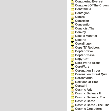
Conquering Everest
Conquest Of The Crown
Constancia
Contagion
Contra
Controller
Convention
Convicts, The
Convoy
Cookie Monster
Cooltris
Coordinator
Cops 'N' Robbers
Copter Cave
Copter Chase
Copy-Cat
Core-War's Arena
CoreWars
Coronation Street
Coronation Street Quiz
Coronavirus
Corridor Of Time
Corsair!
Cosmic Ark
Cosmic Balance II
Cosmic Balance, The
Cosmic Battle
Cosmic Battle - The Final 
Cosmic Crusaders