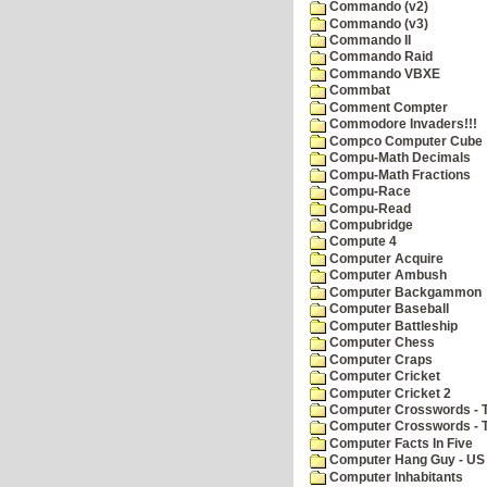
Commando (v2)
Commando (v3)
Commando II
Commando Raid
Commando VBXE
Commbat
Comment Compter
Commodore Invaders!!!
Compco Computer Cube
Compu-Math Decimals
Compu-Math Fractions
Compu-Race
Compu-Read
Compubridge
Compute 4
Computer Acquire
Computer Ambush
Computer Backgammon
Computer Baseball
Computer Battleship
Computer Chess
Computer Craps
Computer Cricket
Computer Cricket 2
Computer Crosswords - T
Computer Crosswords - 
Computer Facts In Five
Computer Hang Guy - US 
Computer Inhabitants