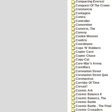
Conquering Everest
Conquest Of The Crown
Constancia
Contagion
Contra
Controller
Convention
Convicts, The
Convoy
Cookie Monster
Cooltris
Coordinator
Cops 'N' Robbers
Copter Cave
Copter Chase
Copy-Cat
Core-War's Arena
CoreWars
Coronation Street
Coronation Street Quiz
Coronavirus
Corridor Of Time
Corsair!
Cosmic Ark
Cosmic Balance II
Cosmic Balance, The
Cosmic Battle
Cosmic Battle - The Final 
Cosmic Crusaders