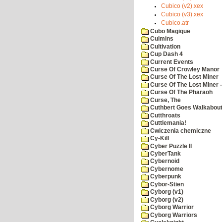
Cubico (v2).xex
Cubico (v3).xex
Cubico.atr
Cubo Magique
Culmins
Cultivation
Cup Dash 4
Current Events
Curse Of Crowley Manor
Curse Of The Lost Miner
Curse Of The Lost Miner
Curse Of The Pharaoh
Curse, The
Cuthbert Goes Walkabou
Cutthroats
Cuttlemania!
Cwiczenia chemiczne
Cy-Kill
Cyber Puzzle II
CyberTank
Cybernoid
Cybernome
Cyberpunk
Cybor-Stien
Cyborg (v1)
Cyborg (v2)
Cyborg Warrior
Cyborg Warriors