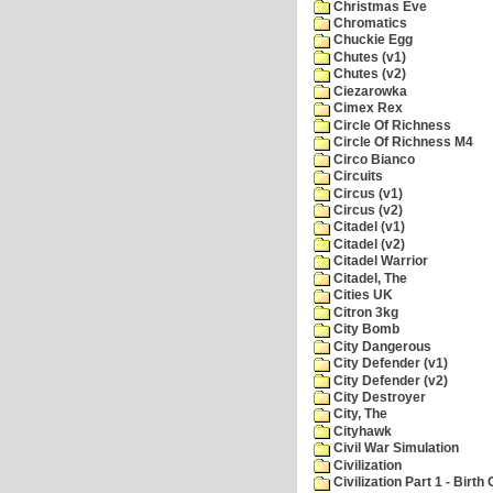
Christmas Eve
Chromatics
Chuckie Egg
Chutes (v1)
Chutes (v2)
Ciezarowka
Cimex Rex
Circle Of Richness
Circle Of Richness M4
Circo Bianco
Circuits
Circus (v1)
Circus (v2)
Citadel (v1)
Citadel (v2)
Citadel Warrior
Citadel, The
Cities UK
Citron 3kg
City Bomb
City Dangerous
City Defender (v1)
City Defender (v2)
City Destroyer
City, The
Cityhawk
Civil War Simulation
Civilization
Civilization Part 1 - Birth 