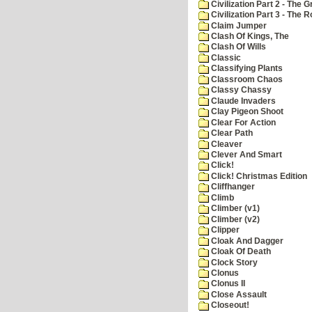
Civilization Part 2 - The 
Civilization Part 3 - The
Claim Jumper
Clash Of Kings, The
Clash Of Wills
Classic
Classifying Plants
Classroom Chaos
Classy Chassy
Claude Invaders
Clay Pigeon Shoot
Clear For Action
Clear Path
Cleaver
Clever And Smart
Click!
Click! Christmas Edition
Cliffhanger
Climb
Climber (v1)
Climber (v2)
Clipper
Cloak And Dagger
Cloak Of Death
Clock Story
Clonus
Clonus II
Close Assault
Closeout!