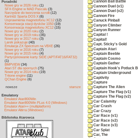
Cannon Ball Battle
Poradniki
Nowe gry w 2026 roku
(1)
Cannon Duel (v1)
SFX-Engine w MAD Pascalu
(3)
Cannon Duel (v2)
Narzędzie do tworzenia scrolli
(12)
Cannon Fire
Kartridż Sparta DOS X
(6)
Usprawnienia magnetofonu XC12
(12)
Canuck Pinball
Konserwacja stacji dysków 1050
(19)
Canyon Climber
Konserwacja magnetofonu XC12
(15)
Canyon Runner
Nowe gry w 2020 roku
(2)
Capital !
Nowe gry w 2019 roku
(35)
Nowe gry w 2017 roku
(3)
Capital!
Larek pokazuje
(40)
Capt. Sticky's Gold
Emulacja ZX Spectrum na VBXE
(26)
Captain Atari
Nowe gry w 2016 roku
(7)
Nowe gry w 2015 roku
(4)
Captain Beeble
Partycjonowanie karty SIDE (APT/FAT16/FAT32)
Captain Cosmo
(1)
Captain Gather
BMPVIEW
(34)
Captain Hook's Potluck B
Atari ST dla opornych
(75)
Nowe gry w 2014 roku
(19)
Captain Underground
Tritone engine
(11)
Captivity
QChan Engine
(6)
Capture
nowsze
starsze
Capture The Alien
Capture The Flag (v1)
Emulatory
Capture The Flag (v2)
Emulator Atari800Win
Car Calamity
Emulator Atari800Win PLus 4.0 (Windows)
Car Crash
Emulator Atari++ (multiplatform)
Emulator Altirra (Windows)
Car Crazy
Car Race (v1)
Biblioteka Atarowca
Car Race (v2)
Car Race (v3)
Car Splat
Car, The