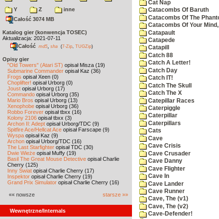
Cat Nap
Y
Z
inne
Catacombs Of Baruth
Catacombs Of The Phan
Całość 3074 MB
Catacombs Of Your Mind,
Katalog gier (konwencja TOSEC)
Catapault
Aktualizacja: 2021-07-11
Catapede
Całość
,
md5
sha
(
7-Zip
,
TUGZip
)
Catapill
Catch 88
Opisy gier
Catch A Letter!
"Old Towers" (Atari ST)
opisał Misza (19)
Catch Day
Submarine Commander
opisał Kaz (36)
Frogs
opisał Xeen (0)
Catch IT!
Choplifter!
opisał Urborg (0)
Catch The Skull
Joust
opisał Urborg (17)
Catch The X
Commando
opisał Urborg (35)
Mario Bros
opisał Urborg (13)
Catepillar Races
Xenophobe
opisał Urborg (36)
Caterpiggle
Robbo Forever
opisał tbxx (16)
Caterpillar
Kolony 2106
opisał tbxx (3)
Caterpillars
Archon II: Adept
opisał Urborg/TDC (9)
Spitfire Ace/Hellcat Ace
opisał Farscape (9)
Cats
Wyspa
opisał Kaz (9)
Cave
Archon
opisał Urborg/TDC (16)
Cave Crisis
The Last Starfighter
opisał TDC (30)
Dwie Wieże
opisał Muffy (19)
Cave Crusader
Basil The Great Mouse Detective
opisał Charlie
Cave Danny
Cherry (125)
Cave Flighter
Inny Świat
opisał Charlie Cherry (17)
Cave In
Inspektor
opisał Charlie Cherry (19)
Grand Prix Simulator
opisał Charlie Cherry (16)
Cave Lander
Cave Runner
«« nowsze
starsze »»
Cave, The (v1)
Cave, The (v2)
Wewnętrzne/Internals
Cave-Defender!