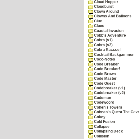
Cloud Hopper
Cloudburst
Clown Around
Clowns And Balloons
Clue
Clues
Coastal Invasion
Cobb's Adventure
Cobra (v1)
Cobra (v2)
Cobra Raccce!
Cocktail Backgammon
Coco-Notes
Code Breaker
Code Breaker!
Code Brown
Code Master
Code Quest
Codebreaker (v1)
Codebreaker (v2)
Codeman
Codewoord
Cohen's Towers
Cohnan's Quest The Cave
Cokey
Cold Fusion
Collapse
Collapsing Deck
Collision