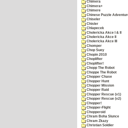
Chimera
Chimera+
Chimere
Chinese Puzzle Adventur
Chiseler
Chisler
Chlapecek
Cholericka Akce I & II
Cholericka Akce II
Cholericka Akce III
Chomper
Chop Suey
Chopin 2010
Choplifter
Choplifter!
Chopp The Robot
Choppe The Robot
Chopper Chase
Chopper Hunt
Chopper Mission
Chopper Raid
Chopper Rescue (v1)
Chopper Rescue (v2)
Chopper!
Chopper-Flight
Chopperoid
Chram Boha Slunce
Chram Zkazy
Christian Soldier