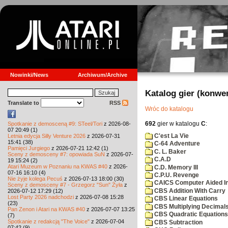
Nowinki/News
Archiwum/Archive
Katalog gier (konwe
Translate to
RSS
Wróc do katalogu
692
gier w katalogu
C
:
Spotkanie z demosceną #9: STeel/Tori
z 2026-08-
07 20:49 (1)
C'est La Vie
Letnia edycja Silly Venture 2026
z 2026-07-31
15:41 (38)
C-64 Adventure
Pamięci Jurgiego
z 2026-07-21 12:42 (1)
C. L. Baker
Sceny z demosceny #7: opowiada SuN
z 2026-07-
C.A.D
19 15:24 (2)
Atari Muzeum w Poznaniu na KWAS #40
z 2026-
C.D. Memory III
07-16 16:10 (4)
C.P.U. Revenge
Nie żyje kolega Pecuś
z 2026-07-13 18:00 (30)
CAICS Computer Aided Ins
Sceny z demosceny #7 - Grzegorz "Sun" Żyła
z
CBS Addition With Carry
2026-07-12 17:29 (12)
Lost Party 2026 nadchodzi
z 2026-07-08 15:28
CBS Linear Equations
(23)
CBS Multiplying Decimals
Pan Zenon i Atari na KWAS #40
z 2026-07-07 13:25
CBS Quadratic Equations
(7)
Spotkanie z redakcją "The Voice"
z 2026-07-04
CBS Subtraction
07:42 (9)