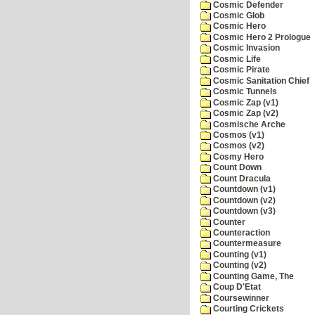
Cosmic Defender
Cosmic Glob
Cosmic Hero
Cosmic Hero 2 Prologue
Cosmic Invasion
Cosmic Life
Cosmic Pirate
Cosmic Sanitation Chief
Cosmic Tunnels
Cosmic Zap (v1)
Cosmic Zap (v2)
Cosmische Arche
Cosmos (v1)
Cosmos (v2)
Cosmy Hero
Count Down
Count Dracula
Countdown (v1)
Countdown (v2)
Countdown (v3)
Counter
Counteraction
Countermeasure
Counting (v1)
Counting (v2)
Counting Game, The
Coup D'Etat
Coursewinner
Courting Crickets