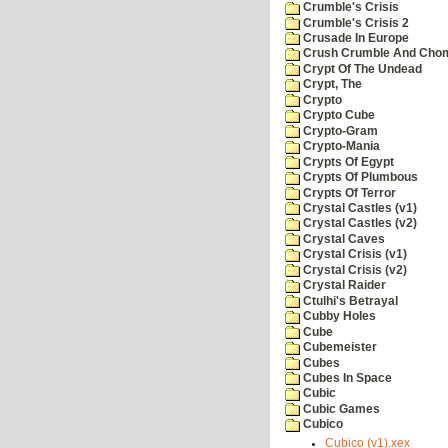
Crumble's Crisis
Crumble's Crisis 2
Crusade In Europe
Crush Crumble And Cho
Crypt Of The Undead
Crypt, The
Crypto
Crypto Cube
Crypto-Gram
Crypto-Mania
Crypts Of Egypt
Crypts Of Plumbous
Crypts Of Terror
Crystal Castles (v1)
Crystal Castles (v2)
Crystal Caves
Crystal Crisis (v1)
Crystal Crisis (v2)
Crystal Raider
Ctulhi's Betrayal
Cubby Holes
Cube
Cubemeister
Cubes
Cubes In Space
Cubic
Cubic Games
Cubico
Cubico (v1).xex