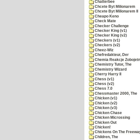
Chatterbee
Chcete Byt Milionarem
Chcete Byt Milionarem II
Cheapo Keno
Check Mate
Checker Challenge
Checker King (v1)
Checker King (v2)
Checkers (v1)
Checkers (v2)
Cheez-Wiz
Chefredakteur, Der
Chemia Reakcje Zobojetn
Chemistry Tutor, The
Chemistry Wizard
Cherry Harry II
Chess (v1)
Chess (v2)
Chess 7.0
Chessmaster 2000, The
Chicken (v1)
Chicken (v2)
Chicken (v3)
Chicken Chase
Chicken Microssing
Chicken Out
Chicken!
Chickens On The Freewa
Children, The