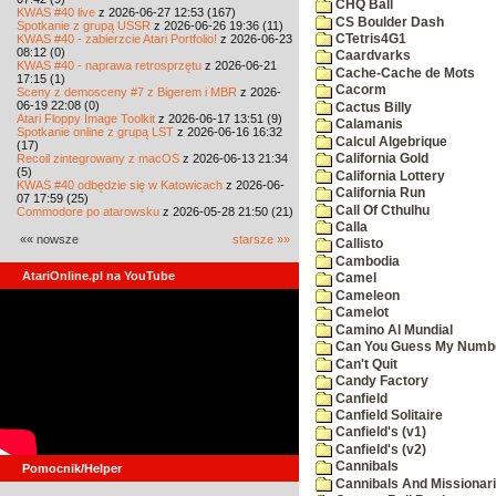
CHQ Ball
KWAS #40 live
z 2026-06-27 12:53 (167)
CS Boulder Dash
Spotkanie z grupą USSR
z 2026-06-26 19:36 (11)
KWAS #40 - zabierzcie Atari Portfolio!
z 2026-06-23
CTetris4G1
08:12 (0)
Caardvarks
KWAS #40 - naprawa retrosprzętu
z 2026-06-21
Cache-Cache de Mots
17:15 (1)
Cacorm
Sceny z demosceny #7 z Bigerem i MBR
z 2026-
06-19 22:08 (0)
Cactus Billy
Atari Floppy Image Toolkit
z 2026-06-17 13:51 (9)
Calamanis
Spotkanie online z grupą LST
z 2026-06-16 16:32
Calcul Algebrique
(17)
Recoil zintegrowany z macOS
z 2026-06-13 21:34
California Gold
(5)
California Lottery
KWAS #40 odbędzie się w Katowicach
z 2026-06-
California Run
07 17:59 (25)
Call Of Cthulhu
Commodore po atarowsku
z 2026-05-28 21:50 (21)
Calla
«« nowsze
starsze »»
Callisto
Cambodia
AtariOnline.pl na YouTube
Camel
Cameleon
Camelot
Camino Al Mundial
Can You Guess My Numb
Can't Quit
Candy Factory
Canfield
Canfield Solitaire
Canfield's (v1)
Canfield's (v2)
Cannibals
Pomocnik/Helper
Cannibals And Missionar