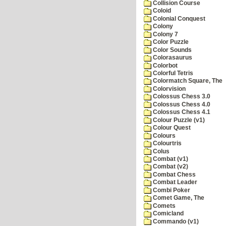
Collision Course
Coloid
Colonial Conquest
Colony
Colony 7
Color Puzzle
Color Sounds
Colorasaurus
Colorbot
Colorful Tetris
Colormatch Square, The
Colorvision
Colossus Chess 3.0
Colossus Chess 4.0
Colossus Chess 4.1
Colour Puzzle (v1)
Colour Quest
Colours
Colourtris
Colus
Combat (v1)
Combat (v2)
Combat Chess
Combat Leader
Combi Poker
Comet Game, The
Comets
Comicland
Commando (v1)