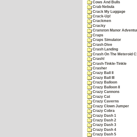
Cows And Bulls
Crab Nebula
Crack My Luggage
Crack-Up!
Crackmen
Cracky
Cranston Manor Adventu
Craps
Craps Simulator
Crash Dive
Crash Landing
Crash On The Meteroid C
Crash!
Crash-Tinkle-Tinkle
Crasher
Crazy Ball II
Crazy Ball III
Crazy Balloon
Crazy Balloon II
Crazy Cannons
Crazy Cat
Crazy Caverns
Crazy Clown Jumper
Crazy Cobra
Crazy Dash 1
Crazy Dash 2
Crazy Dash 3
Crazy Dash 4
Crazy Dash 5