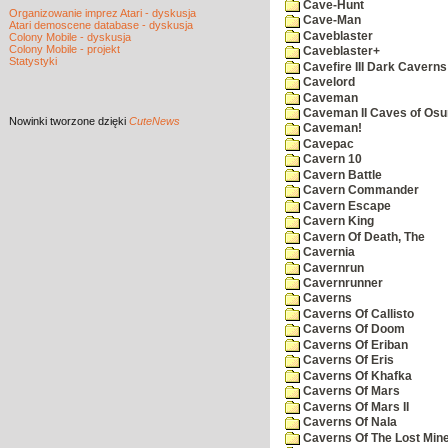
Cave-Hunt
Organizowanie imprez Atari - dyskusja
Cave-Man
Atari demoscene database - dyskusja
Caveblaster
Colony Mobile - dyskusja
Colony Mobile - projekt
Caveblaster+
Statystyki
Cavefire III Dark Caverns
Cavelord
Caveman
Caveman II Caves of Os
Nowinki
tworzone dzięki
CuteNews
Caveman!
Cavepac
Cavern 10
Cavern Battle
Cavern Commander
Cavern Escape
Cavern King
Cavern Of Death, The
Cavernia
Cavernrun
Cavernrunner
Caverns
Caverns Of Callisto
Caverns Of Doom
Caverns Of Eriban
Caverns Of Eris
Caverns Of Khafka
Caverns Of Mars
Caverns Of Mars II
Caverns Of Nala
Caverns Of The Lost Min