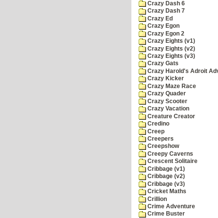
Crazy Dash 6
Crazy Dash 7
Crazy Ed
Crazy Egon
Crazy Egon 2
Crazy Eights (v1)
Crazy Eights (v2)
Crazy Eights (v3)
Crazy Gats
Crazy Harold's Adroit Ad
Crazy Kicker
Crazy Maze Race
Crazy Quader
Crazy Scooter
Crazy Vacation
Creature Creator
Credino
Creep
Creepers
Creepshow
Creepy Caverns
Crescent Solitaire
Cribbage (v1)
Cribbage (v2)
Cribbage (v3)
Cricket Maths
Crillion
Crime Adventure
Crime Buster