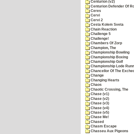
Centurion (v2)
Centurion Defender Of 
Ceres
Cervi
Cervi 2
Cesta Kolem Sveta
Chain Reaction
Challenge 5
Challenge!
Chambers Of Zorp
Champion, The
Championship Bowling
Championship Boxing
Championship Golf
Championship Lode Runn
Chancellor Of The Exche
Change
Changing Hearts
Chaos
Chaotic Crossing, The
Chase (v1)
Chase (v2)
Chase (v3)
Chase (v4)
Chase (v5)
Chase Me!
Chased
Chasm Escape
Chasseu Aux Pigeons