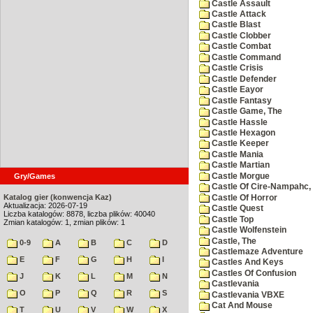
Castle Assault
Castle Attack
Castle Blast
Castle Clobber
Castle Combat
Castle Command
Castle Crisis
Castle Defender
Castle Eayor
Castle Fantasy
Castle Game, The
Castle Hassle
Castle Hexagon
Castle Keeper
Castle Mania
Castle Martian
Castle Morgue
Gry/Games
Castle Of Cire-Nampahc,
Katalog gier (konwencja Kaz)
Castle Of Horror
Aktualizacja: 2026-07-19
Castle Quest
Liczba katalogów: 8878, liczba plików: 40040
Castle Top
Zmian katalogów: 1, zmian plików: 1
Castle Wolfenstein
Castle, The
0-9
A
B
C
D
Castlemaze Adventure
E
F
G
H
I
Castles And Keys
Castles Of Confusion
J
K
L
M
N
Castlevania
O
P
Q
R
S
Castlevania VBXE
Cat And Mouse
T
U
V
W
X