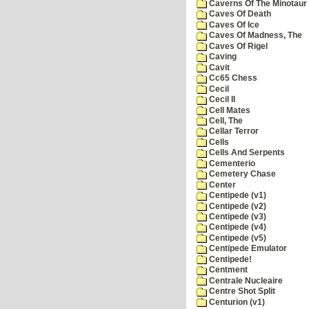
Caverns Of The Minotaur
Caves Of Death
Caves Of Ice
Caves Of Madness, The
Caves Of Rigel
Caving
Cavit
Cc65 Chess
Cecil
Cecil II
Cell Mates
Cell, The
Cellar Terror
Cells
Cells And Serpents
Cementerio
Cemetery Chase
Center
Centipede (v1)
Centipede (v2)
Centipede (v3)
Centipede (v4)
Centipede (v5)
Centipede Emulator
Centipede!
Centment
Centrale Nucleaire
Centre Shot Split
Centurion (v1)