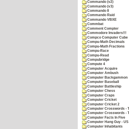
Commando (v2)
Commando (v3)
Commando II
Commando Raid
Commando VBXE
Commbat
Comment Compter
Commodore Invaders!!!
Compco Computer Cube
Compu-Math Decimals
Compu-Math Fractions
Compu-Race
Compu-Read
Compubridge
Compute 4
Computer Acquire
Computer Ambush
Computer Backgammon
Computer Baseball
Computer Battleship
Computer Chess
Computer Craps
Computer Cricket
Computer Cricket 2
Computer Crosswords - T
Computer Crosswords - 
Computer Facts In Five
Computer Hang Guy - US 
Computer Inhabitants