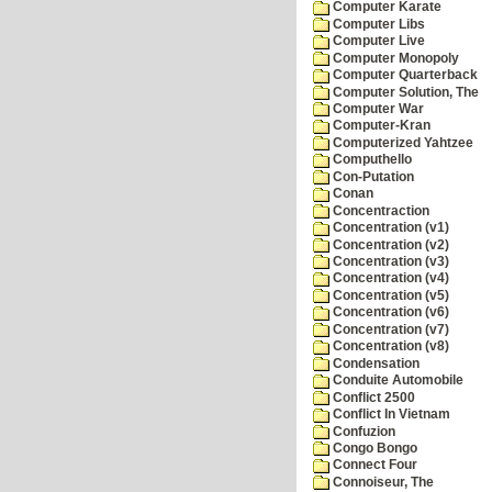
Computer Karate
Computer Libs
Computer Live
Computer Monopoly
Computer Quarterback
Computer Solution, The
Computer War
Computer-Kran
Computerized Yahtzee
Computhello
Con-Putation
Conan
Concentraction
Concentration (v1)
Concentration (v2)
Concentration (v3)
Concentration (v4)
Concentration (v5)
Concentration (v6)
Concentration (v7)
Concentration (v8)
Condensation
Conduite Automobile
Conflict 2500
Conflict In Vietnam
Confuzion
Congo Bongo
Connect Four
Connoiseur, The