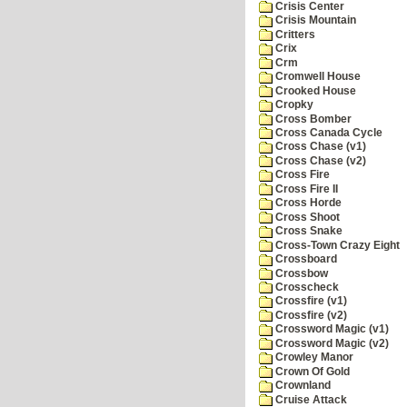
Crisis Center
Crisis Mountain
Critters
Crix
Crm
Cromwell House
Crooked House
Cropky
Cross Bomber
Cross Canada Cycle
Cross Chase (v1)
Cross Chase (v2)
Cross Fire
Cross Fire II
Cross Horde
Cross Shoot
Cross Snake
Cross-Town Crazy Eight
Crossboard
Crossbow
Crosscheck
Crossfire (v1)
Crossfire (v2)
Crossword Magic (v1)
Crossword Magic (v2)
Crowley Manor
Crown Of Gold
Crownland
Cruise Attack