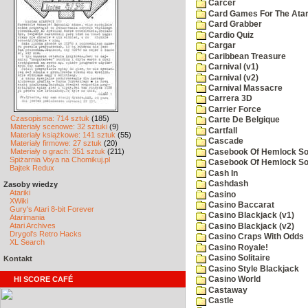
Carcer
Card Games For The Atar
Card Grabber
Cardio Quiz
Cargar
Caribbean Treasure
Carnival (v1)
Carnival (v2)
Carnival Massacre
Carrera 3D
Carrier Force
Czasopisma: 714 sztuk
(185)
Carte De Belgique
Materiały scenowe: 32 sztuki
(9)
Cartfall
Materiały książkowe: 141 sztuk
(55)
Cascade
Materiały firmowe: 27 sztuk
(20)
Materiały o grach: 351 sztuk
(211)
Casebook Of Hemlock Soa
Spiżarnia Voya na Chomikuj.pl
Casebook Of Hemlock Soa
Bajtek Redux
Cash In
Cashdash
Zasoby wiedzy
Atariki
Casino
XWiki
Casino Baccarat
Gury's Atari 8-bit Forever
Casino Blackjack (v1)
Atarimania
Atari Archives
Casino Blackjack (v2)
Drygol's Retro Hacks
Casino Craps With Odds
XL Search
Casino Royale!
Casino Solitaire
Kontakt
Casino Style Blackjack
HI SCORE CAFÉ
Casino World
Castaway
Castle