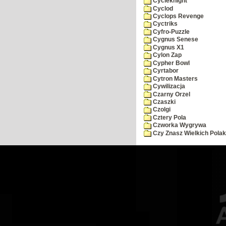
Cycleknight
Cyclod
Cyclops Revenge
Cyctriks
Cyfro-Puzzle
Cygnus Senese
Cygnus X1
Cylon Zap
Cypher Bowl
Cyrtabor
Cytron Masters
Cywilizacja
Czarny Orzel
Czaszki
Czolgi
Cztery Pola
Czworka Wygrywa
Czy Znasz Wielkich Pola