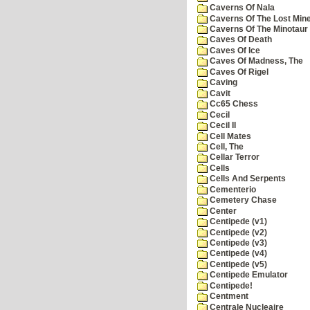
Caverns Of Nala
Caverns Of The Lost Min
Caverns Of The Minotaur
Caves Of Death
Caves Of Ice
Caves Of Madness, The
Caves Of Rigel
Caving
Cavit
Cc65 Chess
Cecil
Cecil II
Cell Mates
Cell, The
Cellar Terror
Cells
Cells And Serpents
Cementerio
Cemetery Chase
Center
Centipede (v1)
Centipede (v2)
Centipede (v3)
Centipede (v4)
Centipede (v5)
Centipede Emulator
Centipede!
Centment
Centrale Nucleaire