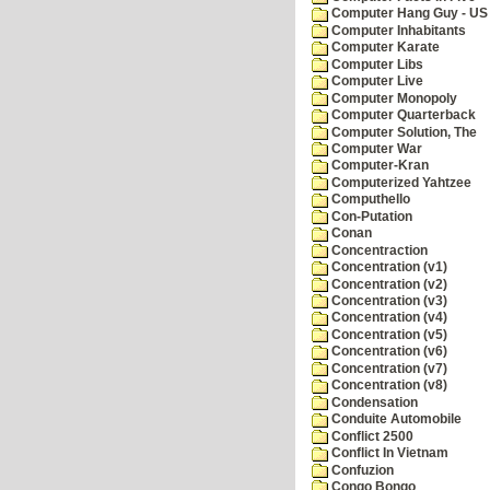
Computer Hang Guy - US 
Computer Inhabitants
Computer Karate
Computer Libs
Computer Live
Computer Monopoly
Computer Quarterback
Computer Solution, The
Computer War
Computer-Kran
Computerized Yahtzee
Computhello
Con-Putation
Conan
Concentraction
Concentration (v1)
Concentration (v2)
Concentration (v3)
Concentration (v4)
Concentration (v5)
Concentration (v6)
Concentration (v7)
Concentration (v8)
Condensation
Conduite Automobile
Conflict 2500
Conflict In Vietnam
Confuzion
Congo Bongo