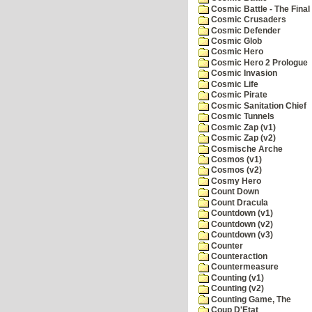
Cosmic Battle - The Final 
Cosmic Crusaders
Cosmic Defender
Cosmic Glob
Cosmic Hero
Cosmic Hero 2 Prologue
Cosmic Invasion
Cosmic Life
Cosmic Pirate
Cosmic Sanitation Chief
Cosmic Tunnels
Cosmic Zap (v1)
Cosmic Zap (v2)
Cosmische Arche
Cosmos (v1)
Cosmos (v2)
Cosmy Hero
Count Down
Count Dracula
Countdown (v1)
Countdown (v2)
Countdown (v3)
Counter
Counteraction
Countermeasure
Counting (v1)
Counting (v2)
Counting Game, The
Coup D'Etat