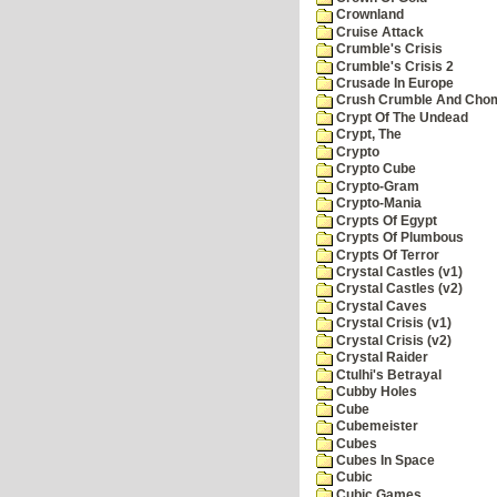
Crownland
Cruise Attack
Crumble's Crisis
Crumble's Crisis 2
Crusade In Europe
Crush Crumble And Cho
Crypt Of The Undead
Crypt, The
Crypto
Crypto Cube
Crypto-Gram
Crypto-Mania
Crypts Of Egypt
Crypts Of Plumbous
Crypts Of Terror
Crystal Castles (v1)
Crystal Castles (v2)
Crystal Caves
Crystal Crisis (v1)
Crystal Crisis (v2)
Crystal Raider
Ctulhi's Betrayal
Cubby Holes
Cube
Cubemeister
Cubes
Cubes In Space
Cubic
Cubic Games