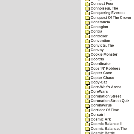
Connect Four
Connoiseur, The
Conquering Everest
Conquest Of The Crown
Constancia
Contagion
Contra
Controller
Convention
Convicts, The
Convoy
Cookie Monster
Cooltris
Coordinator
Cops 'N' Robbers
Copter Cave
Copter Chase
Copy-Cat
Core-War's Arena
CoreWars
Coronation Street
Coronation Street Quiz
Coronavirus
Corridor Of Time
Corsair!
Cosmic Ark
Cosmic Balance II
Cosmic Balance, The
Cosmic Battle