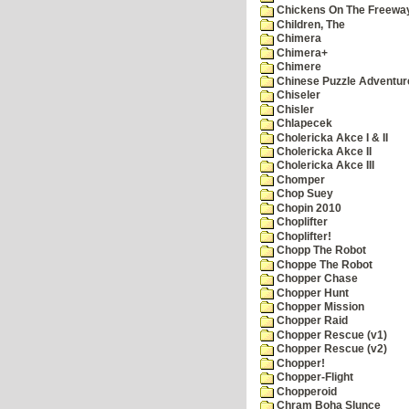
Chickens On The Freewa
Children, The
Chimera
Chimera+
Chimere
Chinese Puzzle Adventur
Chiseler
Chisler
Chlapecek
Cholericka Akce I & II
Cholericka Akce II
Cholericka Akce III
Chomper
Chop Suey
Chopin 2010
Choplifter
Choplifter!
Chopp The Robot
Choppe The Robot
Chopper Chase
Chopper Hunt
Chopper Mission
Chopper Raid
Chopper Rescue (v1)
Chopper Rescue (v2)
Chopper!
Chopper-Flight
Chopperoid
Chram Boha Slunce