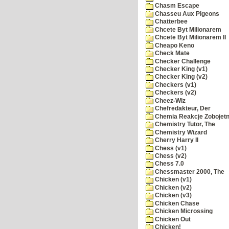
Chasm Escape
Chasseu Aux Pigeons
Chatterbee
Chcete Byt Milionarem
Chcete Byt Milionarem II
Cheapo Keno
Check Mate
Checker Challenge
Checker King (v1)
Checker King (v2)
Checkers (v1)
Checkers (v2)
Cheez-Wiz
Chefredakteur, Der
Chemia Reakcje Zobojetn
Chemistry Tutor, The
Chemistry Wizard
Cherry Harry II
Chess (v1)
Chess (v2)
Chess 7.0
Chessmaster 2000, The
Chicken (v1)
Chicken (v2)
Chicken (v3)
Chicken Chase
Chicken Microssing
Chicken Out
Chicken!