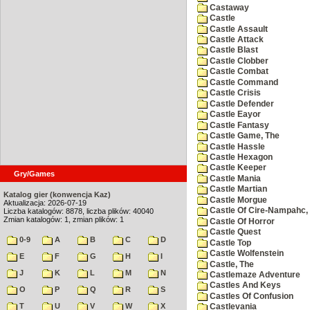
Castaway
Castle
Castle Assault
Castle Attack
Castle Blast
Castle Clobber
Castle Combat
Castle Command
Castle Crisis
Castle Defender
Castle Eayor
Castle Fantasy
Castle Game, The
Castle Hassle
Castle Hexagon
Castle Keeper
Gry/Games
Castle Mania
Castle Martian
Katalog gier (konwencja Kaz)
Castle Morgue
Aktualizacja: 2026-07-19
Castle Of Cire-Nampahc,
Liczba katalogów: 8878, liczba plików: 40040
Zmian katalogów: 1, zmian plików: 1
Castle Of Horror
Castle Quest
0-9
A
B
C
D
Castle Top
Castle Wolfenstein
E
F
G
H
I
Castle, The
J
K
L
M
N
Castlemaze Adventure
Castles And Keys
O
P
Q
R
S
Castles Of Confusion
T
U
V
W
X
Castlevania