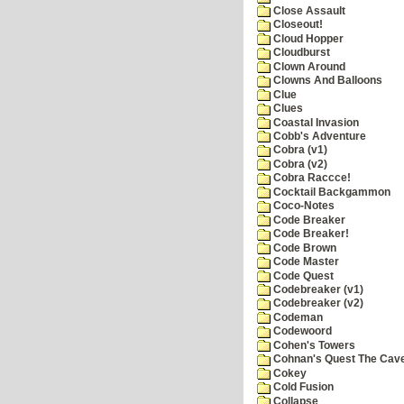
Close Assault
Closeout!
Cloud Hopper
Cloudburst
Clown Around
Clowns And Balloons
Clue
Clues
Coastal Invasion
Cobb's Adventure
Cobra (v1)
Cobra (v2)
Cobra Raccce!
Cocktail Backgammon
Coco-Notes
Code Breaker
Code Breaker!
Code Brown
Code Master
Code Quest
Codebreaker (v1)
Codebreaker (v2)
Codeman
Codewoord
Cohen's Towers
Cohnan's Quest The Cave
Cokey
Cold Fusion
Collapse