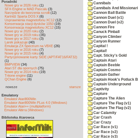
Poradniki
Cannibals
Nowe gry w 2026 roku
(1)
Cannibals And Missionar
SFX-Engine w MAD Pascalu
(3)
Narzędzie do tworzenia scrolli
(12)
Cannon Ball Battle
Kartridż Sparta DOS X
(6)
Cannon Duel (v1)
Usprawnienia magnetofonu XC12
(12)
Cannon Duel (v2)
Konserwacja stacji dysków 1050
(19)
Cannon Fire
Konserwacja magnetofonu XC12
(15)
Nowe gry w 2020 roku
(2)
Canuck Pinball
Nowe gry w 2019 roku
(35)
Canyon Climber
Nowe gry w 2017 roku
(3)
Canyon Runner
Larek pokazuje
(40)
Emulacja ZX Spectrum na VBXE
(26)
Capital !
Nowe gry w 2016 roku
(7)
Capital!
Nowe gry w 2015 roku
(4)
Capt. Sticky's Gold
Partycjonowanie karty SIDE (APT/FAT16/FAT32)
Captain Atari
(1)
BMPVIEW
(34)
Captain Beeble
Atari ST dla opornych
(75)
Captain Cosmo
Nowe gry w 2014 roku
(19)
Captain Gather
Tritone engine
(11)
QChan Engine
(6)
Captain Hook's Potluck B
Captain Underground
nowsze
starsze
Captivity
Capture
Emulatory
Capture The Alien
Emulator Atari800Win
Emulator Atari800Win PLus 4.0 (Windows)
Capture The Flag (v1)
Emulator Atari++ (multiplatform)
Capture The Flag (v2)
Emulator Altirra (Windows)
Car Calamity
Biblioteka Atarowca
Car Crash
Car Crazy
Car Race (v1)
Car Race (v2)
Car Race (v3)