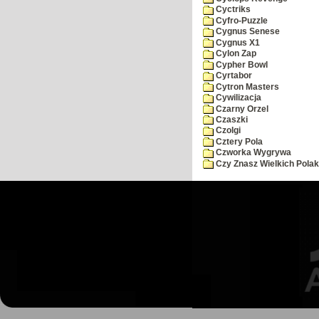
Cyctriks
Cyfro-Puzzle
Cygnus Senese
Cygnus X1
Cylon Zap
Cypher Bowl
Cyrtabor
Cytron Masters
Cywilizacja
Czarny Orzel
Czaszki
Czolgi
Cztery Pola
Czworka Wygrywa
Czy Znasz Wielkich Pola