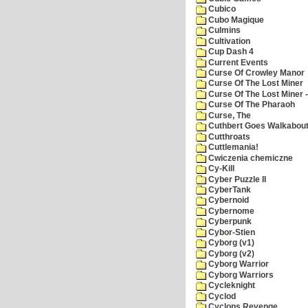
Cubico
Cubo Magique
Culmins
Cultivation
Cup Dash 4
Current Events
Curse Of Crowley Manor
Curse Of The Lost Miner
Curse Of The Lost Miner
Curse Of The Pharaoh
Curse, The
Cuthbert Goes Walkabou
Cutthroats
Cuttlemania!
Cwiczenia chemiczne
Cy-Kill
Cyber Puzzle II
CyberTank
Cybernoid
Cybernome
Cyberpunk
Cybor-Stien
Cyborg (v1)
Cyborg (v2)
Cyborg Warrior
Cyborg Warriors
Cycleknight
Cyclod
Cyclops Revenge