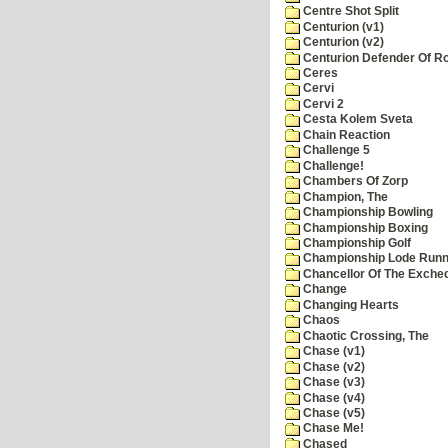
Centre Shot Split
Centurion (v1)
Centurion (v2)
Centurion Defender Of 
Ceres
Cervi
Cervi 2
Cesta Kolem Sveta
Chain Reaction
Challenge 5
Challenge!
Chambers Of Zorp
Champion, The
Championship Bowling
Championship Boxing
Championship Golf
Championship Lode Runn
Chancellor Of The Exche
Change
Changing Hearts
Chaos
Chaotic Crossing, The
Chase (v1)
Chase (v2)
Chase (v3)
Chase (v4)
Chase (v5)
Chase Me!
Chased