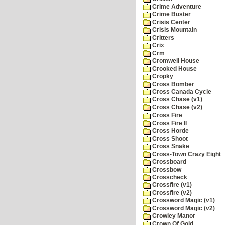
Crime Adventure
Crime Buster
Crisis Center
Crisis Mountain
Critters
Crix
Crm
Cromwell House
Crooked House
Cropky
Cross Bomber
Cross Canada Cycle
Cross Chase (v1)
Cross Chase (v2)
Cross Fire
Cross Fire II
Cross Horde
Cross Shoot
Cross Snake
Cross-Town Crazy Eight
Crossboard
Crossbow
Crosscheck
Crossfire (v1)
Crossfire (v2)
Crossword Magic (v1)
Crossword Magic (v2)
Crowley Manor
Crown Of Gold