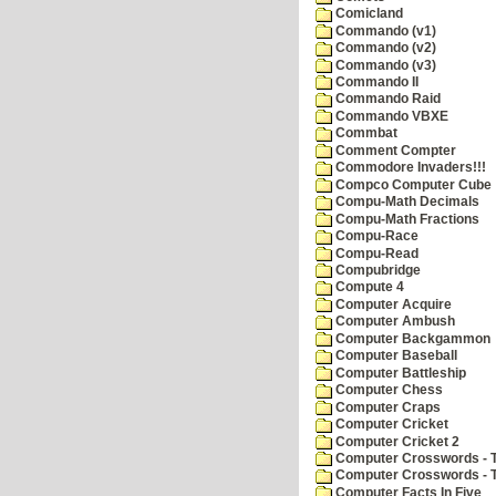
Comicland
Commando (v1)
Commando (v2)
Commando (v3)
Commando II
Commando Raid
Commando VBXE
Commbat
Comment Compter
Commodore Invaders!!!
Compco Computer Cube
Compu-Math Decimals
Compu-Math Fractions
Compu-Race
Compu-Read
Compubridge
Compute 4
Computer Acquire
Computer Ambush
Computer Backgammon
Computer Baseball
Computer Battleship
Computer Chess
Computer Craps
Computer Cricket
Computer Cricket 2
Computer Crosswords - T
Computer Crosswords - 
Computer Facts In Five