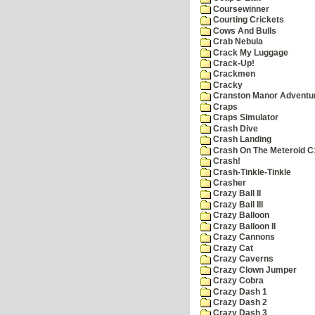
Coursewinner
Courting Crickets
Cows And Bulls
Crab Nebula
Crack My Luggage
Crack-Up!
Crackmen
Cracky
Cranston Manor Adventu
Craps
Craps Simulator
Crash Dive
Crash Landing
Crash On The Meteroid C
Crash!
Crash-Tinkle-Tinkle
Crasher
Crazy Ball II
Crazy Ball III
Crazy Balloon
Crazy Balloon II
Crazy Cannons
Crazy Cat
Crazy Caverns
Crazy Clown Jumper
Crazy Cobra
Crazy Dash 1
Crazy Dash 2
Crazy Dash 3