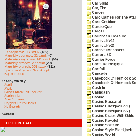
Car Splat
Car, The
Carcer
Card Games For The Atar
Card Grabber
Cardio Quiz
Cargar
Caribbean Treasure
Carnival (v1)
Carnival (v2)
Carnival Massacre
Czasopisma: 714 sztuk
(185)
Carrera 3D
Materiały scenowe: 32 sztuki
(9)
Materiały książkowe: 141 sztuk
(55)
Carrier Force
Materiały firmowe: 27 sztuk
(20)
Carte De Belgique
Materiały o grach: 351 sztuk
(211)
Cartfall
Spiżarnia Voya na Chomikuj.pl
Cascade
Bajtek Redux
Casebook Of Hemlock Soa
Zasoby wiedzy
Casebook Of Hemlock Soa
Atariki
Cash In
XWiki
Gury's Atari 8-bit Forever
Cashdash
Atarimania
Casino
Atari Archives
Casino Baccarat
Drygol's Retro Hacks
Casino Blackjack (v1)
XL Search
Casino Blackjack (v2)
Kontakt
Casino Craps With Odds
Casino Royale!
HI SCORE CAFÉ
Casino Solitaire
Casino Style Blackjack
Casino World