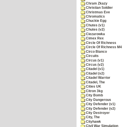
Chram Zkazy
Christian Soldier
Christmas Eve
Chromatics
Chuckie Egg
Chutes (v1)
Chutes (v2)
Ciezarowka
Cimex Rex
Circle Of Richness
Circle Of Richness M4
Circo Bianco
Circuits
Circus (v1)
Circus (v2)
Citadel (v1)
Citadel (v2)
Citadel Warrior
Citadel, The
Cities UK
Citron 3kg
City Bomb
City Dangerous
City Defender (v1)
City Defender (v2)
City Destroyer
City, The
Cityhawk
Civil War Simulation