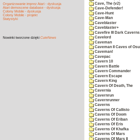
Cave, The (v2)
Organizowanie imprez Atari - dyskusja
Atari demoscene database - dyskusja
Cave-Defender!
Colony Mobile - dyskusja
Cave-Hunt
Colony Mobile - projekt
Cave-Man
Statystyki
Caveblaster
Caveblaster+
Cavefire III Dark Caverns
Cavelord
Nowinki
tworzone dzięki
CuteNews
Caveman
Caveman II Caves of Os
Caveman!
Cavepac
Cavern 10
Cavern Battle
Cavern Commander
Cavern Escape
Cavern King
Cavern Of Death, The
Cavernia
Cavernrun
Cavernrunner
Caverns
Caverns Of Callisto
Caverns Of Doom
Caverns Of Eriban
Caverns Of Eris
Caverns Of Khafka
Caverns Of Mars
Caverns Of Mars II