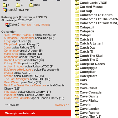
Castlevania VBXE
Y
Z
inne
Cat And Mouse
Całość 3074 MB
Cat Nap
Catacombs Of Baruth
Katalog gier (konwencja TOSEC)
Catacombs Of The Phan
Aktualizacja: 2021-07-11
Catacombs Of Your Mind,
Całość
,
md5
sha
(
7-Zip
,
TUGZip
)
Catapault
Catapede
Opisy gier
"Old Towers" (Atari ST)
opisał Misza (19)
Catapill
Submarine Commander
opisał Kaz (36)
Catch 88
Frogs
opisał Xeen (0)
Catch A Letter!
Choplifter!
opisał Urborg (0)
Joust
opisał Urborg (17)
Catch Day
Commando
opisał Urborg (35)
Catch IT!
Mario Bros
opisał Urborg (13)
Catch The Skull
Xenophobe
opisał Urborg (36)
Catch The X
Robbo Forever
opisał tbxx (16)
Kolony 2106
opisał tbxx (3)
Catepillar Races
Archon II: Adept
opisał Urborg/TDC (9)
Caterpiggle
Spitfire Ace/Hellcat Ace
opisał Farscape (9)
Caterpillar
Wyspa
opisał Kaz (9)
Archon
opisał Urborg/TDC (16)
Caterpillars
The Last Starfighter
opisał TDC (30)
Cats
Dwie Wieże
opisał Muffy (19)
Cave
Basil The Great Mouse Detective
opisał Charlie
Cave Crisis
Cherry (125)
Inny Świat
opisał Charlie Cherry (17)
Cave Crusader
Inspektor
opisał Charlie Cherry (19)
Cave Danny
Grand Prix Simulator
opisał Charlie Cherry (16)
Cave Flighter
«« nowsze
starsze »»
Cave In
Cave Lander
Cave Runner
Wewnętrzne/Internals
Cave, The (v1)