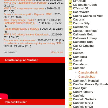
CHQ Ball
KWAS #40 - zabierzcie Atari Portfolio!
z 2026-06-23
CS Boulder Dash
08:12 (0)
KWAS #40 - naprawa retrosprzętu
z 2026-06-21
CTetris4G1
17:15 (1)
Caardvarks
Sceny z demosceny #7 z Bigerem i MBR
z 2026-
Cache-Cache de Mots
06-19 22:08 (0)
Cacorm
Atari Floppy Image Toolkit
z 2026-06-17 13:51 (9)
Spotkanie online z grupą LST
z 2026-06-16 16:32
Cactus Billy
(17)
Calamanis
Recoil zintegrowany z macOS
z 2026-06-13 21:34
Calcul Algebrique
(5)
KWAS #40 odbędzie się w Katowicach
z 2026-06-
California Gold
07 17:59 (25)
California Lottery
Commodore po atarowsku
z 2026-05-28 21:50 (21)
California Run
Urządzenie z rekordowo szybką transmisją SIO!
z
Call Of Cthulhu
2026-05-24 20:57 (116)
Calla
«« nowsze
starsze »»
Callisto
Cambodia
AtariOnline.pl na YouTube
Camel
Cameleon
Camelot
Camelot (b).atr
Camelot.bas
Camino Al Mundial
Can You Guess My Numb
Can't Quit
Candy Factory
Canfield
Canfield Solitaire
Pomocnik/Helper
Canfield's (v1)
Canfield's (v2)