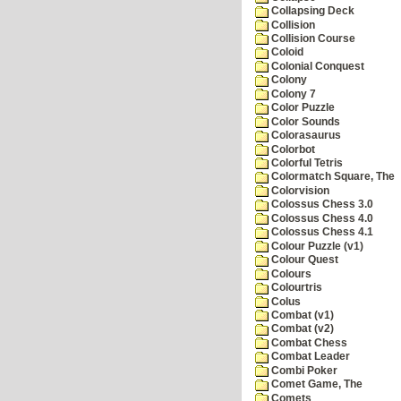
Collapsing Deck
Collision
Collision Course
Coloid
Colonial Conquest
Colony
Colony 7
Color Puzzle
Color Sounds
Colorasaurus
Colorbot
Colorful Tetris
Colormatch Square, The
Colorvision
Colossus Chess 3.0
Colossus Chess 4.0
Colossus Chess 4.1
Colour Puzzle (v1)
Colour Quest
Colours
Colourtris
Colus
Combat (v1)
Combat (v2)
Combat Chess
Combat Leader
Combi Poker
Comet Game, The
Comets