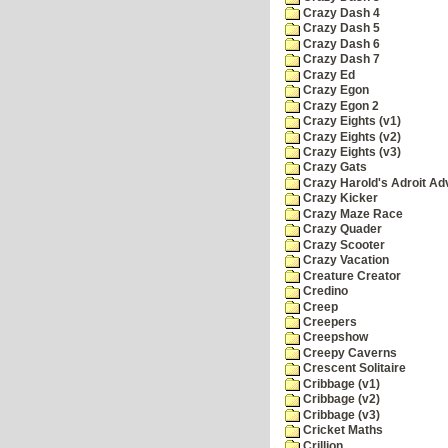
Crazy Dash 4
Crazy Dash 5
Crazy Dash 6
Crazy Dash 7
Crazy Ed
Crazy Egon
Crazy Egon 2
Crazy Eights (v1)
Crazy Eights (v2)
Crazy Eights (v3)
Crazy Gats
Crazy Harold's Adroit Ad
Crazy Kicker
Crazy Maze Race
Crazy Quader
Crazy Scooter
Crazy Vacation
Creature Creator
Credino
Creep
Creepers
Creepshow
Creepy Caverns
Crescent Solitaire
Cribbage (v1)
Cribbage (v2)
Cribbage (v3)
Cricket Maths
Crillion