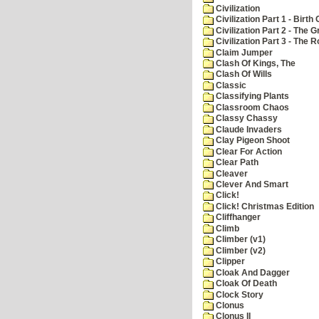
Civilization
Civilization Part 1 - Birth 
Civilization Part 2 - The 
Civilization Part 3 - The
Claim Jumper
Clash Of Kings, The
Clash Of Wills
Classic
Classifying Plants
Classroom Chaos
Classy Chassy
Claude Invaders
Clay Pigeon Shoot
Clear For Action
Clear Path
Cleaver
Clever And Smart
Click!
Click! Christmas Edition
Cliffhanger
Climb
Climber (v1)
Climber (v2)
Clipper
Cloak And Dagger
Cloak Of Death
Clock Story
Clonus
Clonus II