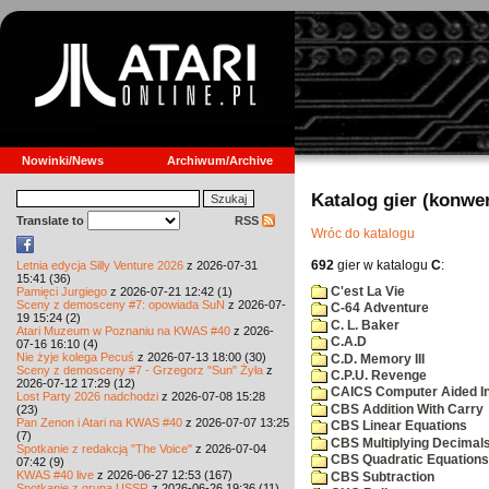
Nowinki/News
Archiwum/Archive
Katalog gier (konwe
Translate to
RSS
Wróc do katalogu
692
gier w katalogu
C
:
Letnia edycja Silly Venture 2026
z 2026-07-31
15:41 (36)
C'est La Vie
Pamięci Jurgiego
z 2026-07-21 12:42 (1)
Sceny z demosceny #7: opowiada SuN
z 2026-07-
C-64 Adventure
19 15:24 (2)
C. L. Baker
Atari Muzeum w Poznaniu na KWAS #40
z 2026-
C.A.D
07-16 16:10 (4)
Nie żyje kolega Pecuś
z 2026-07-13 18:00 (30)
C.D. Memory III
Sceny z demosceny #7 - Grzegorz "Sun" Żyła
z
C.P.U. Revenge
2026-07-12 17:29 (12)
CAICS Computer Aided Ins
Lost Party 2026 nadchodzi
z 2026-07-08 15:28
CBS Addition With Carry
(23)
Pan Zenon i Atari na KWAS #40
z 2026-07-07 13:25
CBS Linear Equations
(7)
CBS Multiplying Decimals
Spotkanie z redakcją "The Voice"
z 2026-07-04
CBS Quadratic Equations
07:42 (9)
KWAS #40 live
z 2026-06-27 12:53 (167)
CBS Subtraction
Spotkanie z grupą USSR
z 2026-06-26 19:36 (11)