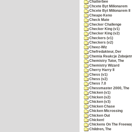
Chatterbee
Chcete Byt Milionarem
Chcete Byt Milionarem II
Cheapo Keno
Check Mate
Checker Challenge
Checker King (v1)
Checker King (v2)
Checkers (v1)
Checkers (v2)
Cheez-Wiz
Chefredakteur, Der
Chemia Reakcje Zobojetn
Chemistry Tutor, The
Chemistry Wizard
Cherry Harry II
Chess (v1)
Chess (v2)
Chess 7.0
Chessmaster 2000, The
Chicken (v1)
Chicken (v2)
Chicken (v3)
Chicken Chase
Chicken Microssing
Chicken Out
Chicken!
Chickens On The Freewa
Children, The