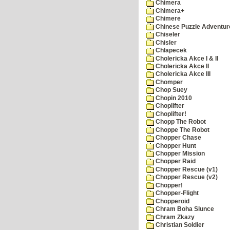
Chimera
Chimera+
Chimere
Chinese Puzzle Adventur
Chiseler
Chisler
Chlapecek
Cholericka Akce I & II
Cholericka Akce II
Cholericka Akce III
Chomper
Chop Suey
Chopin 2010
Choplifter
Choplifter!
Chopp The Robot
Choppe The Robot
Chopper Chase
Chopper Hunt
Chopper Mission
Chopper Raid
Chopper Rescue (v1)
Chopper Rescue (v2)
Chopper!
Chopper-Flight
Chopperoid
Chram Boha Slunce
Chram Zkazy
Christian Soldier