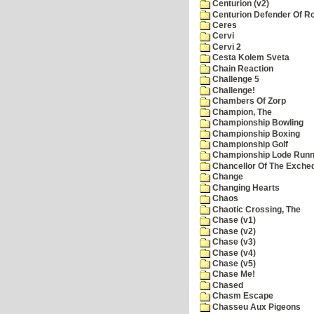
Centurion (v2)
Centurion Defender Of 
Ceres
Cervi
Cervi 2
Cesta Kolem Sveta
Chain Reaction
Challenge 5
Challenge!
Chambers Of Zorp
Champion, The
Championship Bowling
Championship Boxing
Championship Golf
Championship Lode Runn
Chancellor Of The Exche
Change
Changing Hearts
Chaos
Chaotic Crossing, The
Chase (v1)
Chase (v2)
Chase (v3)
Chase (v4)
Chase (v5)
Chase Me!
Chased
Chasm Escape
Chasseu Aux Pigeons