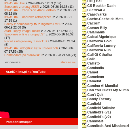
CHQ Ball
KWAS #40 live
z 2026-06-27 12:53 (167)
CS Boulder Dash
Spotkanie z grupą USSR
z 2026-06-26 19:36 (11)
KWAS #40 - zabierzcie Atari Portfolio!
z 2026-06-23
CTetris4G1
08:12 (0)
Caardvarks
KWAS #40 - naprawa retrosprzętu
z 2026-06-21
Cache-Cache de Mots
17:15 (1)
Cacorm
Sceny z demosceny #7 z Bigerem i MBR
z 2026-
06-19 22:08 (0)
Cactus Billy
Atari Floppy Image Toolkit
z 2026-06-17 13:51 (9)
Calamanis
Spotkanie online z grupą LST
z 2026-06-16 16:32
Calcul Algebrique
(17)
Recoil zintegrowany z macOS
z 2026-06-13 21:34
California Gold
(5)
California Lottery
KWAS #40 odbędzie się w Katowicach
z 2026-06-
California Run
07 17:59 (25)
Call Of Cthulhu
Commodore po atarowsku
z 2026-05-28 21:50 (21)
Calla
«« nowsze
starsze »»
Callisto
Cambodia
AtariOnline.pl na YouTube
Camel
Cameleon
Camelot
Camino Al Mundial
Can You Guess My Numb
Can't Quit
Candy Factory
Canfield
Canfield Solitaire
Canfield's (v1)
Canfield's (v2)
Cannibals
Pomocnik/Helper
Cannibals And Missionar