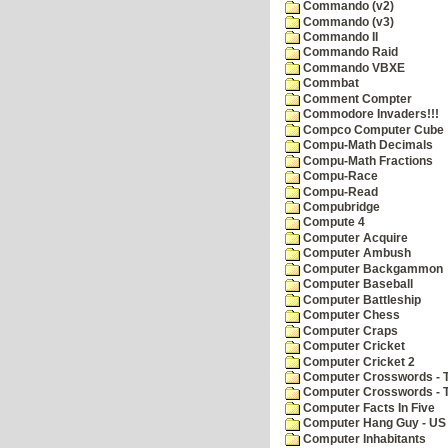
Commando (v2)
Commando (v3)
Commando II
Commando Raid
Commando VBXE
Commbat
Comment Compter
Commodore Invaders!!!
Compco Computer Cube
Compu-Math Decimals
Compu-Math Fractions
Compu-Race
Compu-Read
Compubridge
Compute 4
Computer Acquire
Computer Ambush
Computer Backgammon
Computer Baseball
Computer Battleship
Computer Chess
Computer Craps
Computer Cricket
Computer Cricket 2
Computer Crosswords - T
Computer Crosswords - 
Computer Facts In Five
Computer Hang Guy - US 
Computer Inhabitants