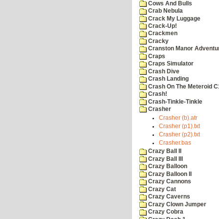
Cows And Bulls
Crab Nebula
Crack My Luggage
Crack-Up!
Crackmen
Cracky
Cranston Manor Adventu
Craps
Craps Simulator
Crash Dive
Crash Landing
Crash On The Meteroid C
Crash!
Crash-Tinkle-Tinkle
Crasher
Crasher (b).atr
Crasher (p1).txt
Crasher (p2).txt
Crasher.bas
Crazy Ball II
Crazy Ball III
Crazy Balloon
Crazy Balloon II
Crazy Cannons
Crazy Cat
Crazy Caverns
Crazy Clown Jumper
Crazy Cobra