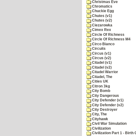
Christmas Eve
Chromatics
Chuckie Egg
Chutes (v1)
Chutes (v2)
Ciezarowka
Cimex Rex
Circle Of Richness
Circle Of Richness M4
Circo Bianco
Circuits
Circus (v1)
Circus (v2)
Citadel (v1)
Citadel (v2)
Citadel Warrior
Citadel, The
Cities UK
Citron 3kg
City Bomb
City Dangerous
City Defender (v1)
City Defender (v2)
City Destroyer
City, The
Cityhawk
Civil War Simulation
Civilization
Civilization Part 1 - Birth 