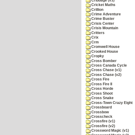
Cribbage (v3)
Cricket Maths
Crillion
Crime Adventure
Crime Buster
Crisis Center
Crisis Mountain
Critters
Crix
Crm
Cromwell House
Crooked House
Cropky
Cross Bomber
Cross Canada Cycle
Cross Chase (v1)
Cross Chase (v2)
Cross Fire
Cross Fire II
Cross Horde
Cross Shoot
Cross Snake
Cross-Town Crazy Eight
Crossboard
Crossbow
Crosscheck
Crossfire (v1)
Crossfire (v2)
Crossword Magic (v1)