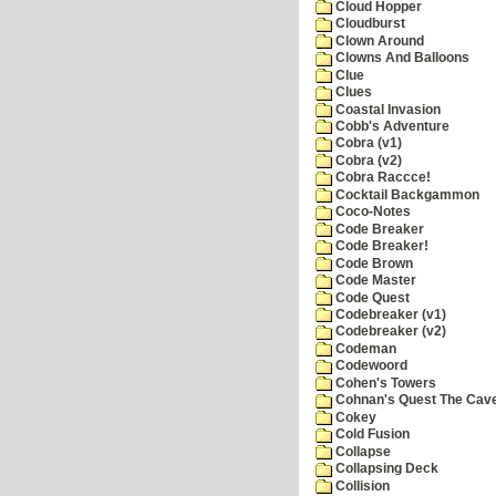
Cloud Hopper
Cloudburst
Clown Around
Clowns And Balloons
Clue
Clues
Coastal Invasion
Cobb's Adventure
Cobra (v1)
Cobra (v2)
Cobra Raccce!
Cocktail Backgammon
Coco-Notes
Code Breaker
Code Breaker!
Code Brown
Code Master
Code Quest
Codebreaker (v1)
Codebreaker (v2)
Codeman
Codewoord
Cohen's Towers
Cohnan's Quest The Cave
Cokey
Cold Fusion
Collapse
Collapsing Deck
Collision