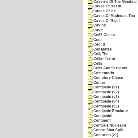
Caverns Of The Minotaur
Caves Of Death
Caves Of Ice
Caves Of Madness, The
Caves Of Rigel
Caving
Cavit
Cc65 Chess
Cecil
Cecil II
Cell Mates
Cell, The
Cellar Terror
Cells
Cells And Serpents
Cementerio
Cemetery Chase
Center
Centipede (v1)
Centipede (v2)
Centipede (v3)
Centipede (v4)
Centipede (v5)
Centipede Emulator
Centipede!
Centment
Centrale Nucleaire
Centre Shot Split
Centurion (v1)