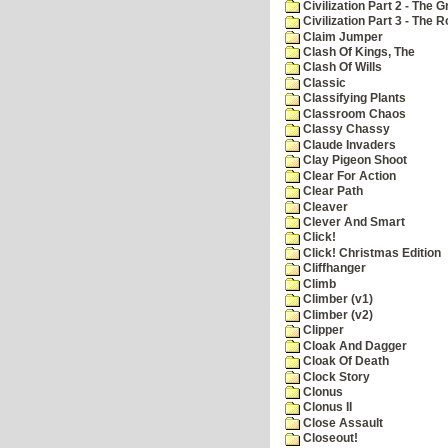
Civilization Part 2 - The 
Civilization Part 3 - The
Claim Jumper
Clash Of Kings, The
Clash Of Wills
Classic
Classifying Plants
Classroom Chaos
Classy Chassy
Claude Invaders
Clay Pigeon Shoot
Clear For Action
Clear Path
Cleaver
Clever And Smart
Click!
Click! Christmas Edition
Cliffhanger
Climb
Climber (v1)
Climber (v2)
Clipper
Cloak And Dagger
Cloak Of Death
Clock Story
Clonus
Clonus II
Close Assault
Closeout!