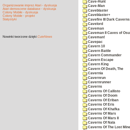
Cave-Hunt
Organizowanie imprez Atari - dyskusja
Cave-Man
Atari demoscene database - dyskusja
Caveblaster
Colony Mobile - dyskusja
Caveblaster+
Colony Mobile - projekt
Statystyki
Cavefire III Dark Caverns
Cavelord
Caveman
Caveman II Caves of Os
Nowinki
tworzone dzięki
CuteNews
Caveman!
Cavepac
Cavern 10
Cavern Battle
Cavern Commander
Cavern Escape
Cavern King
Cavern Of Death, The
Cavernia
Cavernrun
Cavernrunner
Caverns
Caverns Of Callisto
Caverns Of Doom
Caverns Of Eriban
Caverns Of Eris
Caverns Of Khafka
Caverns Of Mars
Caverns Of Mars II
Caverns Of Nala
Caverns Of The Lost Min