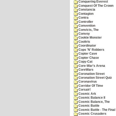
Conquering Everest
Conquest Of The Crown
Constancia
Contagion
Contra
Controller
Convention
Convicts, The
Convoy
Cookie Monster
Cooltris
Coordinator
Cops 'N' Robbers
Copter Cave
Copter Chase
Copy-Cat
Core-War's Arena
CoreWars
Coronation Street
Coronation Street Quiz
Coronavirus
Corridor Of Time
Corsair!
Cosmic Ark
Cosmic Balance II
Cosmic Balance, The
Cosmic Battle
Cosmic Battle - The Final 
Cosmic Crusaders