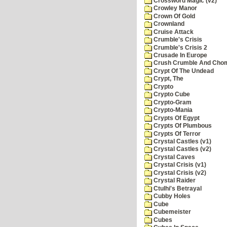
Crossword Magic (v2)
Crowley Manor
Crown Of Gold
Crownland
Cruise Attack
Crumble's Crisis
Crumble's Crisis 2
Crusade In Europe
Crush Crumble And Cho
Crypt Of The Undead
Crypt, The
Crypto
Crypto Cube
Crypto-Gram
Crypto-Mania
Crypts Of Egypt
Crypts Of Plumbous
Crypts Of Terror
Crystal Castles (v1)
Crystal Castles (v2)
Crystal Caves
Crystal Crisis (v1)
Crystal Crisis (v2)
Crystal Raider
Ctulhi's Betrayal
Cubby Holes
Cube
Cubemeister
Cubes