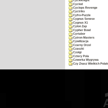
Cycleknight
Cyclod
Cyclops Revenge
Cyctriks
Cyfro-Puzzle
Cygnus Senese
Cygnus X1
Cylon Zap
Cypher Bowl
Cyrtabor
Cytron Masters
Cywilizacja
Czarny Orzel
Czaszki
Czolgi
Cztery Pola
Czworka Wygrywa
Czy Znasz Wielkich Pola