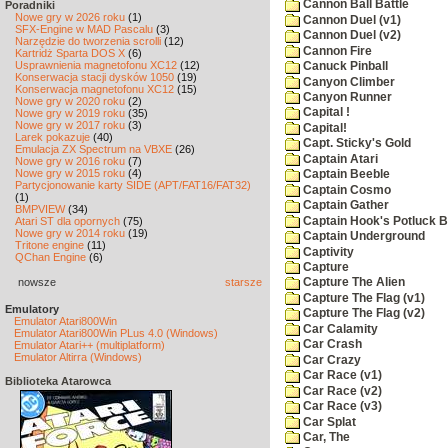
Cannon Ball Battle
Poradniki
Nowe gry w 2026 roku
(1)
Cannon Duel (v1)
SFX-Engine w MAD Pascalu
(3)
Cannon Duel (v2)
Narzędzie do tworzenia scrolli
(12)
Cannon Fire
Kartridż Sparta DOS X
(6)
Usprawnienia magnetofonu XC12
(12)
Canuck Pinball
Konserwacja stacji dysków 1050
(19)
Canyon Climber
Konserwacja magnetofonu XC12
(15)
Canyon Runner
Nowe gry w 2020 roku
(2)
Capital !
Nowe gry w 2019 roku
(35)
Nowe gry w 2017 roku
(3)
Capital!
Larek pokazuje
(40)
Capt. Sticky's Gold
Emulacja ZX Spectrum na VBXE
(26)
Captain Atari
Nowe gry w 2016 roku
(7)
Nowe gry w 2015 roku
(4)
Captain Beeble
Partycjonowanie karty SIDE (APT/FAT16/FAT32)
Captain Cosmo
(1)
Captain Gather
BMPVIEW
(34)
Captain Hook's Potluck B
Atari ST dla opornych
(75)
Nowe gry w 2014 roku
(19)
Captain Underground
Tritone engine
(11)
Captivity
QChan Engine
(6)
Capture
nowsze
starsze
Capture The Alien
Capture The Flag (v1)
Emulatory
Capture The Flag (v2)
Emulator Atari800Win
Car Calamity
Emulator Atari800Win PLus 4.0 (Windows)
Car Crash
Emulator Atari++ (multiplatform)
Emulator Altirra (Windows)
Car Crazy
Car Race (v1)
Biblioteka Atarowca
Car Race (v2)
Car Race (v3)
Car Splat
Car, The