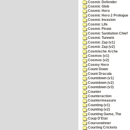
Cosmic Defender
Cosmic Glob
Cosmic Hero
Cosmic Hero 2 Prologue
Cosmic Invasion
Cosmic Life
Cosmic Pirate
Cosmic Sanitation Chief
Cosmic Tunnels
Cosmic Zap (v1)
Cosmic Zap (v2)
Cosmische Arche
Cosmos (v1)
Cosmos (v2)
Cosmy Hero
Count Down
Count Dracula
Countdown (v1)
Countdown (v2)
Countdown (v3)
Counter
Counteraction
Countermeasure
Counting (v1)
Counting (v2)
Counting Game, The
Coup D'Etat
Coursewinner
Courting Crickets