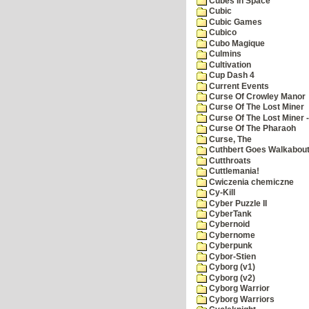
Cubes In Space
Cubic
Cubic Games
Cubico
Cubo Magique
Culmins
Cultivation
Cup Dash 4
Current Events
Curse Of Crowley Manor
Curse Of The Lost Miner
Curse Of The Lost Miner
Curse Of The Pharaoh
Curse, The
Cuthbert Goes Walkabou
Cutthroats
Cuttlemania!
Cwiczenia chemiczne
Cy-Kill
Cyber Puzzle II
CyberTank
Cybernoid
Cybernome
Cyberpunk
Cybor-Stien
Cyborg (v1)
Cyborg (v2)
Cyborg Warrior
Cyborg Warriors