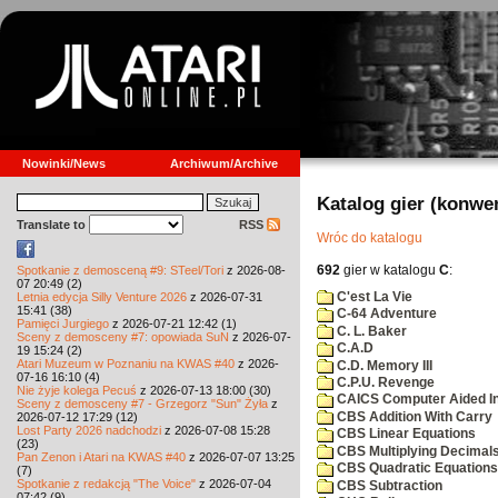
Nowinki/News
Archiwum/Archive
Katalog gier (konwe
Translate to
RSS
Wróc do katalogu
692
gier w katalogu
C
:
Spotkanie z demosceną #9: STeel/Tori
z 2026-08-
07 20:49 (2)
C'est La Vie
Letnia edycja Silly Venture 2026
z 2026-07-31
15:41 (38)
C-64 Adventure
Pamięci Jurgiego
z 2026-07-21 12:42 (1)
C. L. Baker
Sceny z demosceny #7: opowiada SuN
z 2026-07-
C.A.D
19 15:24 (2)
Atari Muzeum w Poznaniu na KWAS #40
z 2026-
C.D. Memory III
07-16 16:10 (4)
C.P.U. Revenge
Nie żyje kolega Pecuś
z 2026-07-13 18:00 (30)
CAICS Computer Aided Ins
Sceny z demosceny #7 - Grzegorz "Sun" Żyła
z
CBS Addition With Carry
2026-07-12 17:29 (12)
Lost Party 2026 nadchodzi
z 2026-07-08 15:28
CBS Linear Equations
(23)
CBS Multiplying Decimals
Pan Zenon i Atari na KWAS #40
z 2026-07-07 13:25
CBS Quadratic Equations
(7)
Spotkanie z redakcją "The Voice"
z 2026-07-04
CBS Subtraction
07:42 (9)