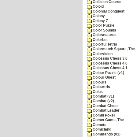
Collision Course
Coloid
Colonial Conquest
Colony
Colony 7
Color Puzzle
Color Sounds
Colorasaurus
Colorbot
Colorful Tetris
Colormatch Square, The
Colorvision
Colossus Chess 3.0
Colossus Chess 4.0
Colossus Chess 4.1
Colour Puzzle (v1)
Colour Quest
Colours
Colourtris
Colus
Combat (v1)
Combat (v2)
Combat Chess
Combat Leader
Combi Poker
Comet Game, The
Comets
Comicland
Commando (v1)