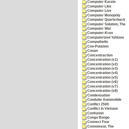
Computer Karate
Computer Libs
Computer Live
Computer Monopoly
Computer Quarterback
Computer Solution, The
Computer War
Computer-Kran
Computerized Yahtzee
Computhello
Con-Putation
Conan
Concentraction
Concentration (v1)
Concentration (v2)
Concentration (v3)
Concentration (v4)
Concentration (v5)
Concentration (v6)
Concentration (v7)
Concentration (v8)
Condensation
Conduite Automobile
Conflict 2500
Conflict In Vietnam
Confuzion
Congo Bongo
Connect Four
Connoiseur, The