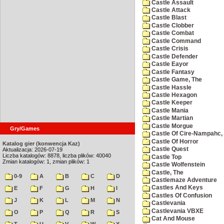
Castle Assault
Castle Attack
Castle Blast
Castle Clobber
Castle Combat
Castle Command
Castle Crisis
Castle Defender
Castle Eayor
Castle Fantasy
Castle Game, The
Castle Hassle
Castle Hexagon
Castle Keeper
Castle Mania
Castle Martian
Castle Morgue
Gry/Games
Castle Of Cire-Nampahc,
Castle Of Horror
Katalog gier (konwencja Kaz)
Castle Quest
Aktualizacja: 2026-07-19
Liczba katalogów: 8878, liczba plików: 40040
Castle Top
Zmian katalogów: 1, zmian plików: 1
Castle Wolfenstein
Castle, The
0-9
A
B
C
D
Castlemaze Adventure
Castles And Keys
E
F
G
H
I
Castles Of Confusion
J
K
L
M
N
Castlevania
Castlevania VBXE
O
P
Q
R
S
Cat And Mouse