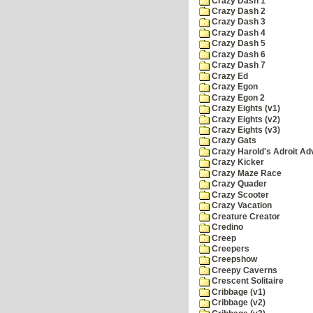
Crazy Dash 1
Crazy Dash 2
Crazy Dash 3
Crazy Dash 4
Crazy Dash 5
Crazy Dash 6
Crazy Dash 7
Crazy Ed
Crazy Egon
Crazy Egon 2
Crazy Eights (v1)
Crazy Eights (v2)
Crazy Eights (v3)
Crazy Gats
Crazy Harold's Adroit Ad
Crazy Kicker
Crazy Maze Race
Crazy Quader
Crazy Scooter
Crazy Vacation
Creature Creator
Credino
Creep
Creepers
Creepshow
Creepy Caverns
Crescent Solitaire
Cribbage (v1)
Cribbage (v2)