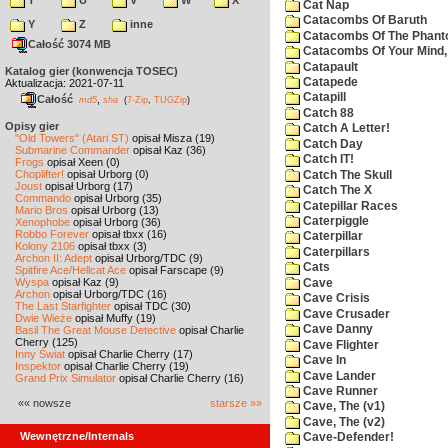
T
U
V
W
X
Cat Nap
Catacombs Of Baruth
Y
Z
inne
Catacombs Of The Phan
Całość 3074 MB
Catacombs Of Your Mind,
Catapault
Katalog gier (konwencja TOSEC)
Catapede
Aktualizacja: 2021-07-11
Catapill
Całość
,
md5
sha
(
7-Zip
,
TUGZip
)
Catch 88
Opisy gier
Catch A Letter!
"Old Towers" (Atari ST)
opisał Misza (19)
Catch Day
Submarine Commander
opisał Kaz (36)
Catch IT!
Frogs
opisał Xeen (0)
Choplifter!
opisał Urborg (0)
Catch The Skull
Joust
opisał Urborg (17)
Catch The X
Commando
opisał Urborg (35)
Catepillar Races
Mario Bros
opisał Urborg (13)
Caterpiggle
Xenophobe
opisał Urborg (36)
Robbo Forever
opisał tbxx (16)
Caterpillar
Kolony 2106
opisał tbxx (3)
Caterpillars
Archon II: Adept
opisał Urborg/TDC (9)
Cats
Spitfire Ace/Hellcat Ace
opisał Farscape (9)
Wyspa
opisał Kaz (9)
Cave
Archon
opisał Urborg/TDC (16)
Cave Crisis
The Last Starfighter
opisał TDC (30)
Cave Crusader
Dwie Wieże
opisał Muffy (19)
Cave Danny
Basil The Great Mouse Detective
opisał Charlie
Cherry (125)
Cave Flighter
Inny Świat
opisał Charlie Cherry (17)
Cave In
Inspektor
opisał Charlie Cherry (19)
Cave Lander
Grand Prix Simulator
opisał Charlie Cherry (16)
Cave Runner
«« nowsze
starsze »»
Cave, The (v1)
Cave, The (v2)
Wewnętrzne/Internals
Cave-Defender!