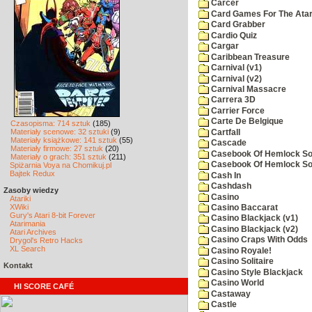
Carcer
Card Games For The Atar
Card Grabber
Cardio Quiz
Cargar
Caribbean Treasure
Carnival (v1)
Carnival (v2)
Carnival Massacre
Carrera 3D
Carrier Force
Carte De Belgique
Czasopisma: 714 sztuk
(185)
Materiały scenowe: 32 sztuki
(9)
Cartfall
Materiały książkowe: 141 sztuk
(55)
Cascade
Materiały firmowe: 27 sztuk
(20)
Casebook Of Hemlock Soa
Materiały o grach: 351 sztuk
(211)
Casebook Of Hemlock Soa
Spiżarnia Voya na Chomikuj.pl
Bajtek Redux
Cash In
Cashdash
Zasoby wiedzy
Casino
Atariki
XWiki
Casino Baccarat
Gury's Atari 8-bit Forever
Casino Blackjack (v1)
Atarimania
Casino Blackjack (v2)
Atari Archives
Casino Craps With Odds
Drygol's Retro Hacks
XL Search
Casino Royale!
Casino Solitaire
Kontakt
Casino Style Blackjack
Casino World
HI SCORE CAFÉ
Castaway
Castle