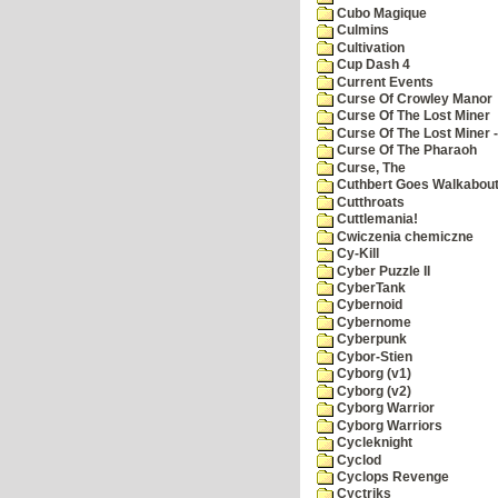
Cubo Magique
Culmins
Cultivation
Cup Dash 4
Current Events
Curse Of Crowley Manor
Curse Of The Lost Miner
Curse Of The Lost Miner
Curse Of The Pharaoh
Curse, The
Cuthbert Goes Walkabou
Cutthroats
Cuttlemania!
Cwiczenia chemiczne
Cy-Kill
Cyber Puzzle II
CyberTank
Cybernoid
Cybernome
Cyberpunk
Cybor-Stien
Cyborg (v1)
Cyborg (v2)
Cyborg Warrior
Cyborg Warriors
Cycleknight
Cyclod
Cyclops Revenge
Cyctriks