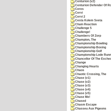
Centurion (v2)
Centurion Defender Of 
Ceres
Cervi
Cervi 2
Cesta Kolem Sveta
Chain Reaction
Challenge 5
Challenge!
Chambers Of Zorp
Champion, The
Championship Bowling
Championship Boxing
Championship Golf
Championship Lode Runn
Chancellor Of The Exche
Change
Changing Hearts
Chaos
Chaotic Crossing, The
Chase (v1)
Chase (v2)
Chase (v3)
Chase (v4)
Chase (v5)
Chase Me!
Chased
Chasm Escape
Chasseu Aux Pigeons