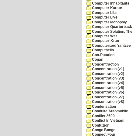
Computer Inhabitants
Computer Karate
Computer Libs
Computer Live
Computer Monopoly
Computer Quarterback
Computer Solution, The
Computer War
Computer-Kran
Computerized Yahtzee
Computhello
Con-Putation
Conan
Concentraction
Concentration (v1)
Concentration (v2)
Concentration (v3)
Concentration (v4)
Concentration (v5)
Concentration (v6)
Concentration (v7)
Concentration (v8)
Condensation
Conduite Automobile
Conflict 2500
Conflict In Vietnam
Confuzion
Congo Bongo
Connect Four