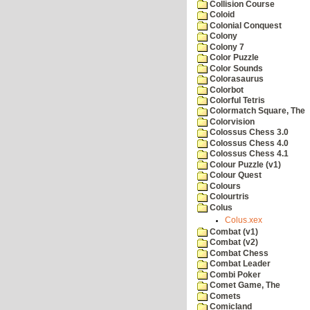
Collision Course
Coloid
Colonial Conquest
Colony
Colony 7
Color Puzzle
Color Sounds
Colorasaurus
Colorbot
Colorful Tetris
Colormatch Square, The
Colorvision
Colossus Chess 3.0
Colossus Chess 4.0
Colossus Chess 4.1
Colour Puzzle (v1)
Colour Quest
Colours
Colourtris
Colus
Colus.xex
Combat (v1)
Combat (v2)
Combat Chess
Combat Leader
Combi Poker
Comet Game, The
Comets
Comicland