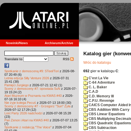
Nowinki/News
Archiwum/Archive
Katalog gier (konwe
Translate to
RSS
Wróc do katalogu
692
gier w katalogu
C
:
Spotkanie z demosceną #9: STeel/Tori
z 2026-08-
07 20:49 (6)
C'est La Vie
Letnia edycja Silly Venture 2026
z 2026-07-31
15:41 (38)
C-64 Adventure
Pamięci Jurgiego
z 2026-07-21 12:42 (1)
C. L. Baker
Sceny z demosceny #7: opowiada SuN
z 2026-07-
C.A.D
19 15:24 (2)
Atari Muzeum w Poznaniu na KWAS #40
z 2026-
C.D. Memory III
07-16 16:10 (4)
C.P.U. Revenge
Nie żyje kolega Pecuś
z 2026-07-13 18:00 (30)
CAICS Computer Aided Ins
Sceny z demosceny #7 - Grzegorz "Sun" Żyła
z
CBS Addition With Carry
2026-07-12 17:29 (12)
Lost Party 2026 nadchodzi
z 2026-07-08 15:28
CBS Linear Equations
(23)
CBS Multiplying Decimals
Pan Zenon i Atari na KWAS #40
z 2026-07-07 13:25
CBS Quadratic Equations
(7)
Spotkanie z redakcją "The Voice"
z 2026-07-04
CBS Subtraction
07:42 (9)