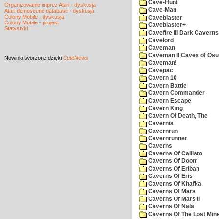
Cave-Hunt
Organizowanie imprez Atari - dyskusja
Cave-Man
Atari demoscene database - dyskusja
Colony Mobile - dyskusja
Caveblaster
Colony Mobile - projekt
Caveblaster+
Statystyki
Cavefire III Dark Caverns
Cavelord
Caveman
Caveman II Caves of Os
Nowinki
tworzone dzięki
CuteNews
Caveman!
Cavepac
Cavern 10
Cavern Battle
Cavern Commander
Cavern Escape
Cavern King
Cavern Of Death, The
Cavernia
Cavernrun
Cavernrunner
Caverns
Caverns Of Callisto
Caverns Of Doom
Caverns Of Eriban
Caverns Of Eris
Caverns Of Khafka
Caverns Of Mars
Caverns Of Mars II
Caverns Of Nala
Caverns Of The Lost Min