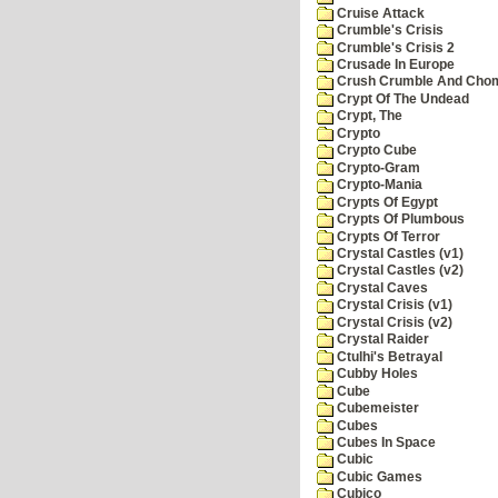
Cruise Attack
Crumble's Crisis
Crumble's Crisis 2
Crusade In Europe
Crush Crumble And Cho
Crypt Of The Undead
Crypt, The
Crypto
Crypto Cube
Crypto-Gram
Crypto-Mania
Crypts Of Egypt
Crypts Of Plumbous
Crypts Of Terror
Crystal Castles (v1)
Crystal Castles (v2)
Crystal Caves
Crystal Crisis (v1)
Crystal Crisis (v2)
Crystal Raider
Ctulhi's Betrayal
Cubby Holes
Cube
Cubemeister
Cubes
Cubes In Space
Cubic
Cubic Games
Cubico