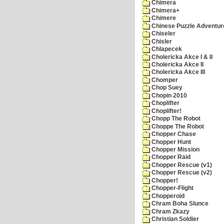
Chimera
Chimera+
Chimere
Chinese Puzzle Adventur
Chiseler
Chisler
Chlapecek
Cholericka Akce I & II
Cholericka Akce II
Cholericka Akce III
Chomper
Chop Suey
Chopin 2010
Choplifter
Choplifter!
Chopp The Robot
Choppe The Robot
Chopper Chase
Chopper Hunt
Chopper Mission
Chopper Raid
Chopper Rescue (v1)
Chopper Rescue (v2)
Chopper!
Chopper-Flight
Chopperoid
Chram Boha Slunce
Chram Zkazy
Christian Soldier