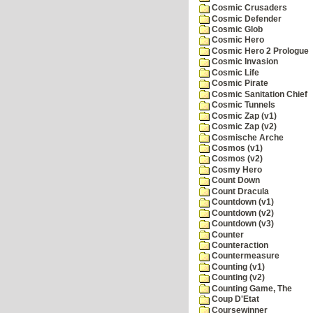
Cosmic Crusaders
Cosmic Defender
Cosmic Glob
Cosmic Hero
Cosmic Hero 2 Prologue
Cosmic Invasion
Cosmic Life
Cosmic Pirate
Cosmic Sanitation Chief
Cosmic Tunnels
Cosmic Zap (v1)
Cosmic Zap (v2)
Cosmische Arche
Cosmos (v1)
Cosmos (v2)
Cosmy Hero
Count Down
Count Dracula
Countdown (v1)
Countdown (v2)
Countdown (v3)
Counter
Counteraction
Countermeasure
Counting (v1)
Counting (v2)
Counting Game, The
Coup D'Etat
Coursewinner