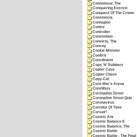
Connoiseur, The
Conquering Everest
Conquest Of The Crown
Constancia
Contagion
Contra
Controller
Convention
Convicts, The
Convoy
Cookie Monster
Cooltris
Coordinator
Cops 'N' Robbers
Copter Cave
Copter Chase
Copy-Cat
Core-War's Arena
CoreWars
Coronation Street
Coronation Street Quiz
Coronavirus
Corridor Of Time
Corsair!
Cosmic Ark
Cosmic Balance II
Cosmic Balance, The
Cosmic Battle
Cosmic Battle - The Final 