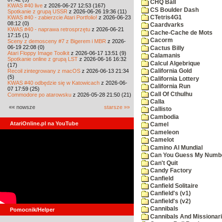
CHQ Ball
KWAS #40 live
z 2026-06-27 12:53 (167)
CS Boulder Dash
Spotkanie z grupą USSR
z 2026-06-26 19:36 (11)
KWAS #40 - zabierzcie Atari Portfolio!
z 2026-06-23
CTetris4G1
08:12 (0)
Caardvarks
KWAS #40 - naprawa retrosprzętu
z 2026-06-21
Cache-Cache de Mots
17:15 (1)
Cacorm
Sceny z demosceny #7 z Bigerem i MBR
z 2026-
06-19 22:08 (0)
Cactus Billy
Atari Floppy Image Toolkit
z 2026-06-17 13:51 (9)
Calamanis
Spotkanie online z grupą LST
z 2026-06-16 16:32
Calcul Algebrique
(17)
Recoil zintegrowany z macOS
z 2026-06-13 21:34
California Gold
(5)
California Lottery
KWAS #40 odbędzie się w Katowicach
z 2026-06-
California Run
07 17:59 (25)
Call Of Cthulhu
Commodore po atarowsku
z 2026-05-28 21:50 (21)
Calla
«« nowsze
starsze »»
Callisto
Cambodia
AtariOnline.pl na YouTube
Camel
Cameleon
Camelot
Camino Al Mundial
Can You Guess My Numb
Can't Quit
Candy Factory
Canfield
Canfield Solitaire
Canfield's (v1)
Canfield's (v2)
Cannibals
Pomocnik/Helper
Cannibals And Missionar