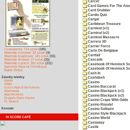
Carcer
Card Games For The Atar
Card Grabber
Cardio Quiz
Cargar
Caribbean Treasure
Carnival (v1)
Carnival (v2)
Carnival Massacre
Carrera 3D
Carrier Force
Czasopisma: 714 sztuk
(185)
Carte De Belgique
Materiały scenowe: 32 sztuki
(9)
Cartfall
Materiały książkowe: 141 sztuk
(55)
Materiały firmowe: 27 sztuk
(20)
Cascade
Materiały o grach: 351 sztuk
(211)
Casebook Of Hemlock Soa
Spiżarnia Voya na Chomikuj.pl
Casebook Of Hemlock Soa
Bajtek Redux
Cash In
Zasoby wiedzy
Cashdash
Atariki
Casino
XWiki
Casino Baccarat
Gury's Atari 8-bit Forever
Atarimania
Casino Blackjack (v1)
Atari Archives
Casino Blackjack (v2)
Drygol's Retro Hacks
Casino Craps With Odds
XL Search
Casino Royale!
Kontakt
Casino Solitaire
Casino Style Blackjack
HI SCORE CAFÉ
Casino World
Castaway
Castle