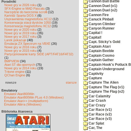
Cannon Ball Battle
Poradniki
Nowe gry w 2026 roku
(1)
Cannon Duel (v1)
SFX-Engine w MAD Pascalu
(3)
Cannon Duel (v2)
Narzędzie do tworzenia scrolli
(12)
Cannon Fire
Kartridż Sparta DOS X
(6)
Usprawnienia magnetofonu XC12
(12)
Canuck Pinball
Konserwacja stacji dysków 1050
(19)
Canyon Climber
Konserwacja magnetofonu XC12
(15)
Canyon Runner
Nowe gry w 2020 roku
(2)
Capital !
Nowe gry w 2019 roku
(35)
Nowe gry w 2017 roku
(3)
Capital!
Larek pokazuje
(40)
Capt. Sticky's Gold
Emulacja ZX Spectrum na VBXE
(26)
Captain Atari
Nowe gry w 2016 roku
(7)
Nowe gry w 2015 roku
(4)
Captain Beeble
Partycjonowanie karty SIDE (APT/FAT16/FAT32)
Captain Cosmo
(1)
Captain Gather
BMPVIEW
(34)
Captain Hook's Potluck B
Atari ST dla opornych
(75)
Nowe gry w 2014 roku
(19)
Captain Underground
Tritone engine
(11)
Captivity
QChan Engine
(6)
Capture
nowsze
starsze
Capture The Alien
Capture The Flag (v1)
Emulatory
Capture The Flag (v2)
Emulator Atari800Win
Car Calamity
Emulator Atari800Win PLus 4.0 (Windows)
Car Crash
Emulator Atari++ (multiplatform)
Emulator Altirra (Windows)
Car Crazy
Car Race (v1)
Biblioteka Atarowca
Car Race (v2)
Car Race (v3)
Car Splat
Car, The