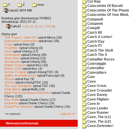
Cat Nap
Y
Z
inne
Catacombs Of Baruth
Catacombs Of The Phan
Całość 3074 MB
Catacombs Of Your Mind,
Katalog gier (konwencja TOSEC)
Catapault
Aktualizacja: 2021-07-11
Catapede
Całość
,
md5
sha
(
7-Zip
,
TUGZip
)
Catapill
Catch 88
Opisy gier
Catch A Letter!
"Old Towers" (Atari ST)
opisał Misza (19)
Submarine Commander
opisał Kaz (36)
Catch Day
Frogs
opisał Xeen (0)
Catch IT!
Choplifter!
opisał Urborg (0)
Catch The Skull
Joust
opisał Urborg (17)
Commando
opisał Urborg (35)
Catch The X
Mario Bros
opisał Urborg (13)
Catepillar Races
Xenophobe
opisał Urborg (36)
Caterpiggle
Robbo Forever
opisał tbxx (16)
Caterpillar
Kolony 2106
opisał tbxx (3)
Archon II: Adept
opisał Urborg/TDC (9)
Caterpillars
Spitfire Ace/Hellcat Ace
opisał Farscape (9)
Cats
Wyspa
opisał Kaz (9)
Cave
Archon
opisał Urborg/TDC (16)
The Last Starfighter
opisał TDC (30)
Cave Crisis
Dwie Wieże
opisał Muffy (19)
Cave Crusader
Basil The Great Mouse Detective
opisał Charlie
Cave Danny
Cherry (125)
Cave Flighter
Inny Świat
opisał Charlie Cherry (17)
Inspektor
opisał Charlie Cherry (19)
Cave In
Grand Prix Simulator
opisał Charlie Cherry (16)
Cave Lander
Cave Runner
«« nowsze
starsze »»
Cave, The (v1)
Cave, The (v2)
Wewnętrzne/Internals
Cave-Defender!