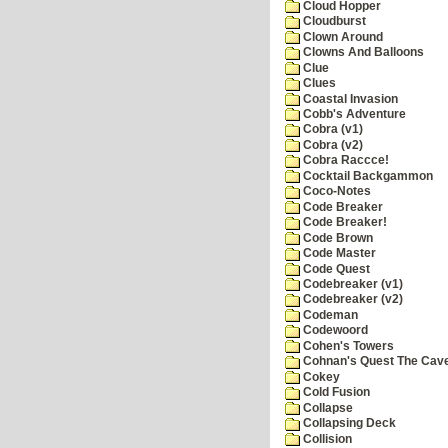
Cloud Hopper
Cloudburst
Clown Around
Clowns And Balloons
Clue
Clues
Coastal Invasion
Cobb's Adventure
Cobra (v1)
Cobra (v2)
Cobra Raccce!
Cocktail Backgammon
Coco-Notes
Code Breaker
Code Breaker!
Code Brown
Code Master
Code Quest
Codebreaker (v1)
Codebreaker (v2)
Codeman
Codewoord
Cohen's Towers
Cohnan's Quest The Cave
Cokey
Cold Fusion
Collapse
Collapsing Deck
Collision