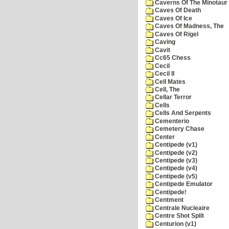
Caverns Of The Minotaur
Caves Of Death
Caves Of Ice
Caves Of Madness, The
Caves Of Rigel
Caving
Cavit
Cc65 Chess
Cecil
Cecil II
Cell Mates
Cell, The
Cellar Terror
Cells
Cells And Serpents
Cementerio
Cemetery Chase
Center
Centipede (v1)
Centipede (v2)
Centipede (v3)
Centipede (v4)
Centipede (v5)
Centipede Emulator
Centipede!
Centment
Centrale Nucleaire
Centre Shot Split
Centurion (v1)