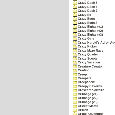
Crazy Dash 5
Crazy Dash 6
Crazy Dash 7
Crazy Ed
Crazy Egon
Crazy Egon 2
Crazy Eights (v1)
Crazy Eights (v2)
Crazy Eights (v3)
Crazy Gats
Crazy Harold's Adroit Ad
Crazy Kicker
Crazy Maze Race
Crazy Quader
Crazy Scooter
Crazy Vacation
Creature Creator
Credino
Creep
Creepers
Creepshow
Creepy Caverns
Crescent Solitaire
Cribbage (v1)
Cribbage (v2)
Cribbage (v3)
Cricket Maths
Crillion
Crime Adventure