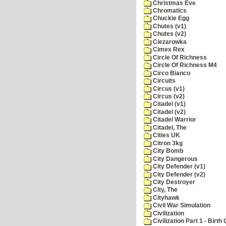
Christmas Eve
Chromatics
Chuckie Egg
Chutes (v1)
Chutes (v2)
Ciezarowka
Cimex Rex
Circle Of Richness
Circle Of Richness M4
Circo Bianco
Circuits
Circus (v1)
Circus (v2)
Citadel (v1)
Citadel (v2)
Citadel Warrior
Citadel, The
Cities UK
Citron 3kg
City Bomb
City Dangerous
City Defender (v1)
City Defender (v2)
City Destroyer
City, The
Cityhawk
Civil War Simulation
Civilization
Civilization Part 1 - Birth 