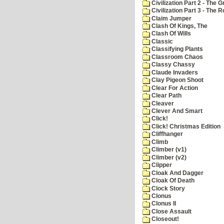
Civilization Part 2 - The 
Civilization Part 3 - The
Claim Jumper
Clash Of Kings, The
Clash Of Wills
Classic
Classifying Plants
Classroom Chaos
Classy Chassy
Claude Invaders
Clay Pigeon Shoot
Clear For Action
Clear Path
Cleaver
Clever And Smart
Click!
Click! Christmas Edition
Cliffhanger
Climb
Climber (v1)
Climber (v2)
Clipper
Cloak And Dagger
Cloak Of Death
Clock Story
Clonus
Clonus II
Close Assault
Closeout!