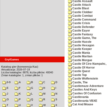
Castle Assault
Castle Attack
Castle Blast
Castle Clobber
Castle Combat
Castle Command
Castle Crisis
Castle Defender
Castle Eayor
Castle Fantasy
Castle Game, The
Castle Hassle
Castle Hexagon
Castle Keeper
Castle Mania
Castle Martian
Gry/Games
Castle Morgue
Castle Of Cire-Nampahc,
Katalog gier (konwencja Kaz)
Castle Of Horror
Aktualizacja: 2026-07-19
Castle Quest
Liczba katalogów: 8878, liczba plików: 40040
Castle Top
Zmian katalogów: 1, zmian plików: 1
Castle Wolfenstein
0-9
A
B
C
D
Castle, The
Castlemaze Adventure
E
F
G
H
I
Castles And Keys
Castles Of Confusion
J
K
L
M
N
Castlevania
O
P
Q
R
S
Castlevania VBXE
Cat And Mouse
T
U
V
W
X