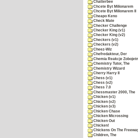
Chatterbee
Chcete Byt Milionarem
Chcete Byt Milionarem II
Cheapo Keno
Check Mate
Checker Challenge
Checker King (v1)
Checker King (v2)
Checkers (v1)
Checkers (v2)
Cheez-Wiz
Chefredakteur, Der
Chemia Reakcje Zobojetn
Chemistry Tutor, The
Chemistry Wizard
Cherry Harry II
Chess (v1)
Chess (v2)
Chess 7.0
Chessmaster 2000, The
Chicken (v1)
Chicken (v2)
Chicken (v3)
Chicken Chase
Chicken Microssing
Chicken Out
Chicken!
Chickens On The Freewa
Children, The