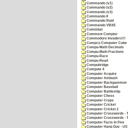
Commando (v1)
Commando (v2)
Commando (v3)
Commando II
Commando Raid
Commando VBXE
Commbat
Comment Compter
Commodore Invaders!!!
Compco Computer Cube
Compu-Math Decimals
Compu-Math Fractions
Compu-Race
Compu-Read
Compubridge
Compute 4
Computer Acquire
Computer Ambush
Computer Backgammon
Computer Baseball
Computer Battleship
Computer Chess
Computer Craps
Computer Cricket
Computer Cricket 2
Computer Crosswords - T
Computer Crosswords - 
Computer Facts In Five
Computer Hang Guy - US 