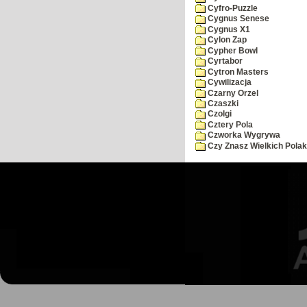
Cyfro-Puzzle
Cygnus Senese
Cygnus X1
Cylon Zap
Cypher Bowl
Cyrtabor
Cytron Masters
Cywilizacja
Czarny Orzel
Czaszki
Czolgi
Cztery Pola
Czworka Wygrywa
Czy Znasz Wielkich Pola