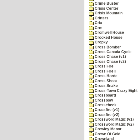
Crime Buster
Crisis Center
Crisis Mountain
Critters
Crix
Crm
Cromwell House
Crooked House
Cropky
Cross Bomber
Cross Canada Cycle
Cross Chase (v1)
Cross Chase (v2)
Cross Fire
Cross Fire II
Cross Horde
Cross Shoot
Cross Snake
Cross-Town Crazy Eight
Crossboard
Crossbow
Crosscheck
Crossfire (v1)
Crossfire (v2)
Crossword Magic (v1)
Crossword Magic (v2)
Crowley Manor
Crown Of Gold
Crownland