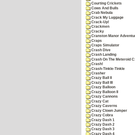
Courting Crickets
Cows And Bulls
Crab Nebula
Crack My Luggage
Crack-Up!
Crackmen
Cracky
Cranston Manor Adventu
Craps
Craps Simulator
Crash Dive
Crash Landing
Crash On The Meteroid C
Crash!
Crash-Tinkle-Tinkle
Crasher
Crazy Ball II
Crazy Ball III
Crazy Balloon
Crazy Balloon II
Crazy Cannons
Crazy Cat
Crazy Caverns
Crazy Clown Jumper
Crazy Cobra
Crazy Dash 1
Crazy Dash 2
Crazy Dash 3
Crazy Dash 4