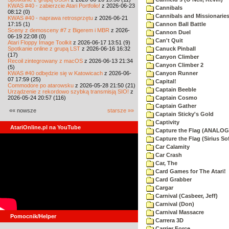
KWAS #40 - zabierzcie Atari Portfolio!
z 2026-06-23
Cannibals
08:12 (0)
Cannibals and Missionarie
KWAS #40 - naprawa retrosprzętu
z 2026-06-21
17:15 (1)
Cannon Ball Battle
Sceny z demosceny #7 z Bigerem i MBR
z 2026-
Cannon Duel
06-19 22:08 (0)
Can't Quit
Atari Floppy Image Toolkit
z 2026-06-17 13:51 (9)
Spotkanie online z grupą LST
z 2026-06-16 16:32
Canuck Pinball
(17)
Canyon Climber
Recoil zintegrowany z macOS
z 2026-06-13 21:34
Canyon Climber 2
(5)
KWAS #40 odbędzie się w Katowicach
z 2026-06-
Canyon Runner
07 17:59 (25)
Capital!
Commodore po atarowsku
z 2026-05-28 21:50 (21)
Captain Beeble
Urządzenie z rekordowo szybką transmisją SIO!
z
2026-05-24 20:57 (116)
Captain Cosmo
Captain Gather
«« nowsze
starsze »»
Captain Sticky's Gold
Captivity
AtariOnline.pl na YouTube
Capture the Flag (ANALOG
Capture the Flag (Sirius So
Car Calamity
Car Crash
Car, The
Card Games for The Atari!
Card Grabber
Cargar
Carnival (Casbeer, Jeff)
Carnival (Don)
Carnival Massacre
Pomocnik/Helper
Carrera 3D
Carrier Force