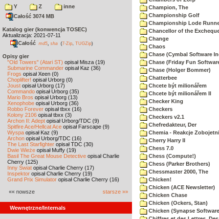
Y
Z
inne
Champion, The
Championship Golf
Całość 3074 MB
Championship Lode Runne
Katalog gier (konwencja TOSEC)
Chancellor of the Exchequ
Aktualizacja: 2021-07-11
Change
Całość
,
md5
sha
(
7-Zip
,
TUGZip
)
Chaos
Chase (Cymbal Software In
Opisy gier
"Old Towers" (Atari ST)
opisał Misza (19)
Chase (Friday Fun Softwar
Submarine Commander
opisał Kaz (36)
Chase (Holger Bommer)
Frogs
opisał Xeen (0)
Chatterbee
Choplifter!
opisał Urborg (0)
Joust
opisał Urborg (17)
Chcete být milionářem
Commando
opisał Urborg (35)
Chcete být milionářem II
Mario Bros
opisał Urborg (13)
Checker King
Xenophobe
opisał Urborg (36)
Robbo Forever
opisał tbxx (16)
Checkers
Kolony 2106
opisał tbxx (3)
Checkers v2.1
Archon II: Adept
opisał Urborg/TDC (9)
Chefredakteur, Der
Spitfire Ace/Hellcat Ace
opisał Farscape (9)
Wyspa
opisał Kaz (9)
Chemia - Reakcje Zobojetn
Archon
opisał Urborg/TDC (16)
Cherry Harry II
The Last Starfighter
opisał TDC (30)
Chess 7.0
Dwie Wieże
opisał Muffy (19)
Basil The Great Mouse Detective
opisał Charlie
Chess (Compute!)
Cherry (125)
Chess (Parker Brothers)
Inny Świat
opisał Charlie Cherry (17)
Chessmaster 2000, The
Inspektor
opisał Charlie Cherry (19)
Grand Prix Simulator
opisał Charlie Cherry (16)
Chicken!
Chicken (ACE Newsletter)
«« nowsze
starsze »»
Chicken Chase
Chicken (Ockers, Stan)
Wewnętrzne/Internals
Chicken (Synapse Software
Chiffres et des Lettres, Des