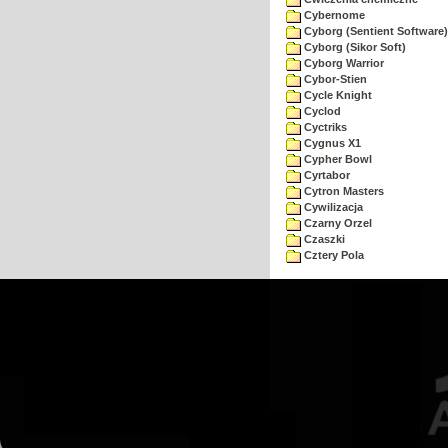
Cybernome
Cyborg (Sentient Software)
Cyborg (Sikor Soft)
Cyborg Warrior
Cybor-Stien
Cycle Knight
Cyclod
Cyctriks
Cygnus X1
Cypher Bowl
Cyrtabor
Cytron Masters
Cywilizacja
Czarny Orzel
Czaszki
Cztery Pola