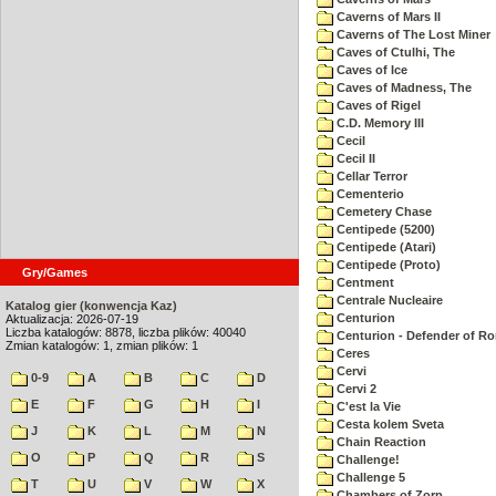
Caverns of Mars II
Caverns of The Lost Miner
Caves of Ctulhi, The
Caves of Ice
Caves of Madness, The
Caves of Rigel
C.D. Memory III
Cecil
Cecil II
Cellar Terror
Cementerio
Cemetery Chase
Centipede (5200)
Centipede (Atari)
Centipede (Proto)
Gry/Games
Centment
Centrale Nucleaire
Katalog gier (konwencja Kaz)
Centurion
Aktualizacja: 2026-07-19
Liczba katalogów: 8878, liczba plików: 40040
Centurion - Defender of R
Zmian katalogów: 1, zmian plików: 1
Ceres
Cervi
0-9
A
B
C
D
Cervi 2
E
F
G
H
I
C'est la Vie
Cesta kolem Sveta
J
K
L
M
N
Chain Reaction
O
P
Q
R
S
Challenge!
Challenge 5
T
U
V
W
X
Chambers of Zorp