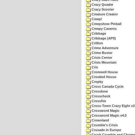
Crazy Quader
Crazy Scooter
Creature Creator
Creep!
Creepshow Pinball
Creepy Caverns
Cribbage
Cribbage (APX)
Crillion
Crime Adventure
Crime Buster
Crisis Center
Crisis Mountain
Crix
Cromwell House
Crooked House
Cropky
Cross Canada Cycle
Crossbow
Crosscheck
Crossfire
Cross-Town Crazy Eight v2
Crossword Magic
Crossword Magic v4.0
Crownland
Crumble's Crisis
Crusade in Europe
Crush Crumble and Chom