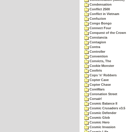
Condensation
Conflict 2500
Conflict in Vietnam
Confuzion
Congo Bongo
Connect Four
Conquest of the Crown
Constancia
Contagion
Contra
Controller
Convention
Convicts, The
Cookie Monster
Cooltris
Cops 'n' Robbers
Copter Cave
Copter Chase
CoreWars
Coronation Street
Corsair!
Cosmic Balance II
Cosmic Crusaders v3.5
Cosmic Defender
Cosmic Glob
Cosmic Hero
Cosmic Invasion
Cosmic Life