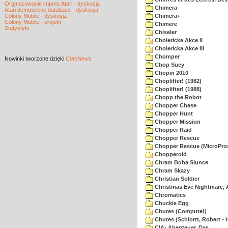
Organizowanie imprez Atari - dyskusja
Chimera
Atari demoscene database - dyskusja
Colony Mobile - dyskusja
Chimera+
Colony Mobile - projekt
Chimere
Statystyki
Chiseler
Cholericka Akce II
Cholericka Akce III
Chomper
Nowinki
tworzone dzięki
CuteNews
Chop Suey
Chopin 2010
Choplifter! (1982)
Choplifter! (1988)
Chopp the Robot
Chopper Chase
Chopper Hunt
Chopper Mission
Chopper Raid
Chopper Rescue
Chopper Rescue (MicroPros
Chopperoid
Chram Boha Slunce
Chram Skazy
Christian Soldier
Christmas Eve Nightmare, 
Chromatics
Chuckie Egg
Chutes (Compute!)
Chutes (Schlortt, Robert - 
CIA- Abenteuer, Das