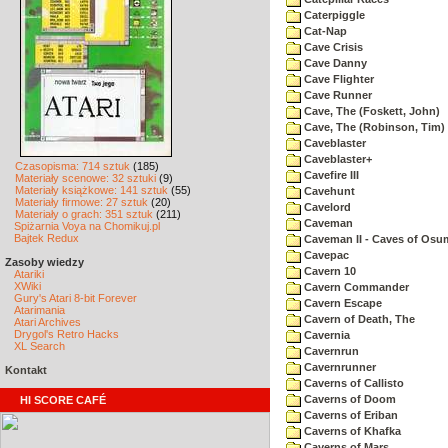
Caterpiggle
Cat-Nap
Cave Crisis
Cave Danny
Cave Flighter
Cave Runner
Cave, The (Foskett, John)
Cave, The (Robinson, Tim)
Caveblaster
Caveblaster+
Czasopisma: 714 sztuk
(185)
Cavefire III
Materiały scenowe: 32 sztuki
(9)
Materiały książkowe: 141 sztuk
(55)
Cavehunt
Materiały firmowe: 27 sztuk
(20)
Cavelord
Materiały o grach: 351 sztuk
(211)
Caveman
Spiżarnia Voya na Chomikuj.pl
Bajtek Redux
Caveman II - Caves of Osu
Cavepac
Zasoby wiedzy
Cavern 10
Atariki
XWiki
Cavern Commander
Gury's Atari 8-bit Forever
Cavern Escape
Atarimania
Cavern of Death, The
Atari Archives
Drygol's Retro Hacks
Cavernia
XL Search
Cavernrun
Cavernrunner
Kontakt
Caverns of Callisto
Caverns of Doom
HI SCORE CAFÉ
Caverns of Eriban
Caverns of Khafka
Caverns of Mars