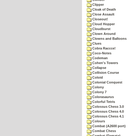
Clipper
Cloak of Death
Close Assault
Closeout!
Cloud Hopper
Cloudburst
Clown Around
Clowns and Balloons
Clues
Cobra Raccce!
Coco-Notes
Codeman
Cohen's Towers
Collapse
Collision Course
Coloid
Colonial Conquest
Colony
Colony 7
Colorasaurus
Colorful Tetris
Colossus Chess 3.0
Colossus Chess 4.0
Colossus Chess 4.1
Colours
Combat (A2600 port)
Combat Chess
Combat (Damata)