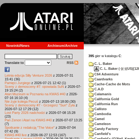
Nowinki/News
Archiwum/Archive
395
gier w katalogu
C
:
Translate to
RSS
C. L. Baker
C. L. Baker (-)(-)(US)[12
C64 Adventure
Letnia edycja Silly Venture 2026
z 2026-07-31
15:41 (36)
Caardvarks
Pamięci Jurgiego
z 2026-07-21 12:42 (1)
Cache-Cache de Mots
Sceny z demosceny #7: opowiada SuN
z 2026-07-
C.A.D
19 15:24 (2)
Atari Muzeum w Poznaniu na KWAS #40
z 2026-
Calamanis
07-16 16:10 (4)
California Gold
Nie żyje kolega Pecuś
z 2026-07-13 18:00 (30)
California Run
Sceny z demosceny #7 - Grzegorz "Sun" Żyła
z
2026-07-12 17:29 (12)
Callisto
Lost Party 2026 nadchodzi
z 2026-07-08 15:28
Cambodia
(23)
Camel
Pan Zenon i Atari na KWAS #40
z 2026-07-07 13:25
(7)
Cameleon
Spotkanie z redakcją "The Voice"
z 2026-07-04
Candy Factory
07:42 (9)
Canfield's
KWAS #40 live
z 2026-06-27 12:53 (167)
Spotkanie z grupą USSR
z 2026-06-26 19:36 (11)
Canfield's (O'Neil, Kevin)