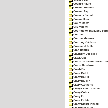
Cosmic Pirate
Cosmic Tunnels
Cosmic Zap
Cosmos Pinball
Cosmy Hero
Count Down
Countdown
Countdown (Synapse Soft
Counter
CounterMeasure
Courting Crickets
Cows and Bulls
Crab Nebula
Crack My Luggage
Crack-Up!
Cranston Manor Adventure
Craps Simulator
Crash Dive
Crazy Ball II
Crazy Ball III
Crazy Baloon
Crazy Cannons
Crazy Clown Jumper
Crazy Cobra
Crazy Ed
Crazy Eights
Crazy Kicker Pinball
Crazy Maze Race