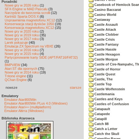
Poradniki
Casebook of Hemlock Soa
Nowe gry w 2026 roku
(1)
SFX-Engine w MAD Pascalu
(3)
Casino Baccarat
Narzędzie do tworzenia scrolli
(12)
Casino World
Kartridż Sparta DOS X
(6)
Castaway
Usprawnienia magnetofonu XC12
(12)
Konserwacja stacji dysków 1050
(19)
Castle Assault
Konserwacja magnetofonu XC12
(15)
Castle Attack
Nowe gry w 2020 roku
(2)
Castle Clobber
Nowe gry w 2019 roku
(35)
Nowe gry w 2017 roku
(3)
Castle Crisis
Larek pokazuje
(40)
Castle Fantasy
Emulacja ZX Spectrum na VBXE
(26)
Castle Hassle
Nowe gry w 2016 roku
(7)
Nowe gry w 2015 roku
(4)
Castle Hexagon
Partycjonowanie karty SIDE (APT/FAT16/FAT32)
Castle Morgue
(1)
Castle of Cire-Nampahc, T
BMPVIEW
(34)
Atari ST dla opornych
(75)
Castle of Horror
Nowe gry w 2014 roku
(19)
Castle Quest
Tritone engine
(11)
Castle, The
QChan Engine
(6)
Castle Top
nowsze
starsze
Castle Wolfenstein
Castlemania
Emulatory
Castles and Keys
Emulator Atari800Win
Emulator Atari800Win PLus 4.0 (Windows)
Castles of Confusion
Emulator Atari++ (multiplatform)
Catapault
Emulator Altirra (Windows)
Catapede
Biblioteka Atarowca
Catapill
Catch 88
Catch a Letter
Catch the Skull
Catepillar Races