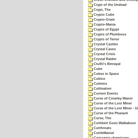
Crypt of the Undead
Crypt, The
Crypto Cube
Crypto-Gram
Crypto-Mania
Crypts of Egypt
Crypts of Plumbous
Crypts of Terror
Crystal Castles
Crystal Caves
Crystal Crisis
Crystal Raider
Ctulhi's Betrayal
Cube
Cubes in Space
Cubico
Culmins
Cultivation
Current Events
Curse of Crowley Manor
Curse of the Lost Miner
Curse of the Lost Miner -
Curse of the Pharaoh
Curse, The
Cuthbert Goes Walkabout
Cutthroats
CuttleMania!
Cwiczenia chemiczne