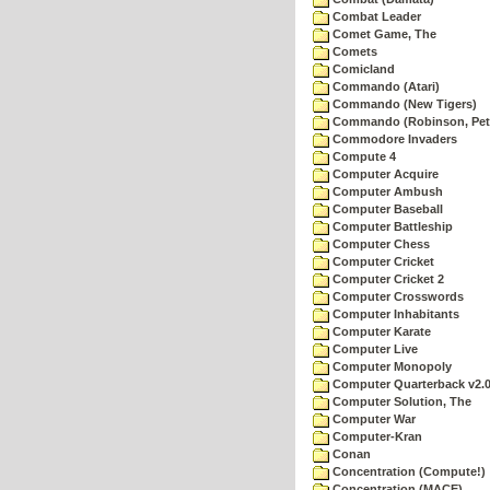
Combat Leader
Comet Game, The
Comets
Comicland
Commando (Atari)
Commando (New Tigers)
Commando (Robinson, Pete
Commodore Invaders
Compute 4
Computer Acquire
Computer Ambush
Computer Baseball
Computer Battleship
Computer Chess
Computer Cricket
Computer Cricket 2
Computer Crosswords
Computer Inhabitants
Computer Karate
Computer Live
Computer Monopoly
Computer Quarterback v2.
Computer Solution, The
Computer War
Computer-Kran
Conan
Concentration (Compute!)
Concentration (MACE)