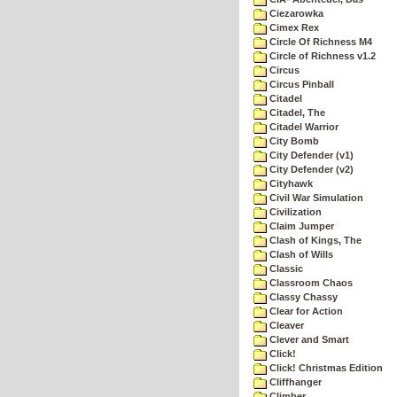
Ciezarowka
Cimex Rex
Circle Of Richness M4
Circle of Richness v1.2
Circus
Circus Pinball
Citadel
Citadel, The
Citadel Warrior
City Bomb
City Defender (v1)
City Defender (v2)
Cityhawk
Civil War Simulation
Civilization
Claim Jumper
Clash of Kings, The
Clash of Wills
Classic
Classroom Chaos
Classy Chassy
Clear for Action
Cleaver
Clever and Smart
Click!
Click! Christmas Edition
Cliffhanger
Climber