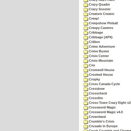
Crazy Quader
Crazy Scooter
Creature Creator
Creep!
Creepshow Pinball
Creepy Caverns
Cribbage
Cribbage (APX)
Crillion
Crime Adventure
Crime Buster
Crisis Center
Crisis Mountain
Crix
Cromwell House
Crooked House
Cropky
Cross Canada Cycle
Crossbow
Crosscheck
Crossfire
Cross-Town Crazy Eight v2
Crossword Magic
Crossword Magic v4.0
Crownland
Crumble's Crisis
Crusade in Europe
Crush Crumble and Chom