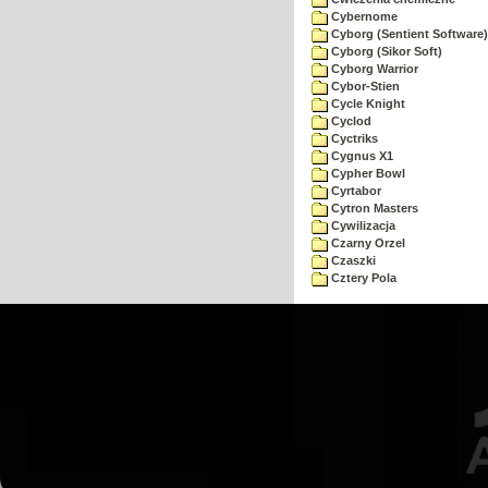
Cybernome
Cyborg (Sentient Software)
Cyborg (Sikor Soft)
Cyborg Warrior
Cybor-Stien
Cycle Knight
Cyclod
Cyctriks
Cygnus X1
Cypher Bowl
Cyrtabor
Cytron Masters
Cywilizacja
Czarny Orzel
Czaszki
Cztery Pola