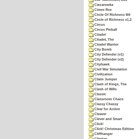
Ciezarowka
Cimex Rex
Circle Of Richness M4
Circle of Richness v1.2
Circus
Circus Pinball
Citadel
Citadel, The
Citadel Warrior
City Bomb
City Defender (v1)
City Defender (v2)
Cityhawk
Civil War Simulation
Civilization
Claim Jumper
Clash of Kings, The
Clash of Wills
Classic
Classroom Chaos
Classy Chassy
Clear for Action
Cleaver
Clever and Smart
Click!
Click! Christmas Edition
Cliffhanger
Climber