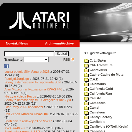
Nowinki/News
Archiwum/Archive
395
gier w katalogu
C
:
Translate to
RSS
C. L. Baker
C64 Adventure
Caardvarks
Letnia edycja Silly Venture 2026
z 2026-07-31
Cache-Cache de Mots
15:41 (36)
Pamięci Jurgiego
z 2026-07-21 12:42 (1)
C.A.D
Sceny z demosceny #7: opowiada SuN
z 2026-07-
Calamanis
19 15:24 (2)
California Gold
Atari Muzeum w Poznaniu na KWAS #40
z 2026-
07-16 16:10 (4)
California Run
Nie żyje kolega Pecuś
z 2026-07-13 18:00 (30)
Callisto
Sceny z demosceny #7 - Grzegorz "Sun" Żyła
z
Cambodia
2026-07-12 17:29 (12)
Lost Party 2026 nadchodzi
z 2026-07-08 15:28
Camel
(23)
Cameleon
Pan Zenon i Atari na KWAS #40
z 2026-07-07 13:25
Candy Factory
(7)
Spotkanie z redakcją "The Voice"
z 2026-07-04
Canfield's
07:42 (9)
Canfield's (O'Neil, Kevin)
KWAS #40 live
z 2026-06-27 12:53 (167)
Cannibals
Spotkanie z grupą USSR
z 2026-06-26 19:36 (11)