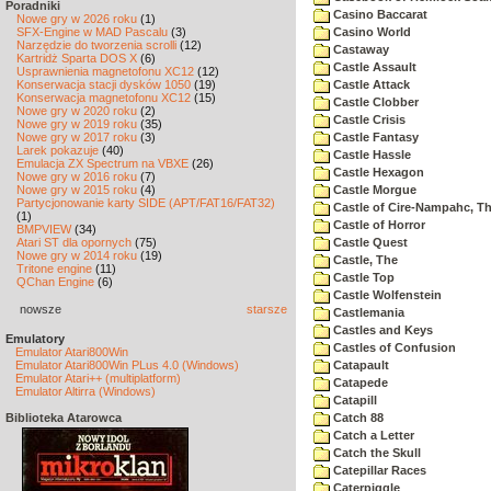
Poradniki
Casino Baccarat
Nowe gry w 2026 roku
(1)
SFX-Engine w MAD Pascalu
(3)
Casino World
Narzędzie do tworzenia scrolli
(12)
Castaway
Kartridż Sparta DOS X
(6)
Castle Assault
Usprawnienia magnetofonu XC12
(12)
Konserwacja stacji dysków 1050
(19)
Castle Attack
Konserwacja magnetofonu XC12
(15)
Castle Clobber
Nowe gry w 2020 roku
(2)
Castle Crisis
Nowe gry w 2019 roku
(35)
Nowe gry w 2017 roku
(3)
Castle Fantasy
Larek pokazuje
(40)
Castle Hassle
Emulacja ZX Spectrum na VBXE
(26)
Castle Hexagon
Nowe gry w 2016 roku
(7)
Nowe gry w 2015 roku
(4)
Castle Morgue
Partycjonowanie karty SIDE (APT/FAT16/FAT32)
Castle of Cire-Nampahc, T
(1)
Castle of Horror
BMPVIEW
(34)
Atari ST dla opornych
(75)
Castle Quest
Nowe gry w 2014 roku
(19)
Castle, The
Tritone engine
(11)
Castle Top
QChan Engine
(6)
Castle Wolfenstein
nowsze
starsze
Castlemania
Castles and Keys
Emulatory
Castles of Confusion
Emulator Atari800Win
Emulator Atari800Win PLus 4.0 (Windows)
Catapault
Emulator Atari++ (multiplatform)
Catapede
Emulator Altirra (Windows)
Catapill
Biblioteka Atarowca
Catch 88
Catch a Letter
Catch the Skull
Catepillar Races
Caterpiggle