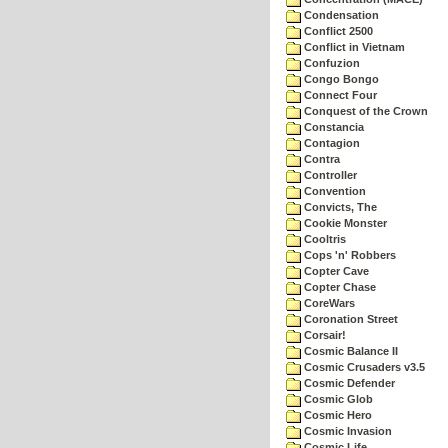
Condensation
Conflict 2500
Conflict in Vietnam
Confuzion
Congo Bongo
Connect Four
Conquest of the Crown
Constancia
Contagion
Contra
Controller
Convention
Convicts, The
Cookie Monster
Cooltris
Cops 'n' Robbers
Copter Cave
Copter Chase
CoreWars
Coronation Street
Corsair!
Cosmic Balance II
Cosmic Crusaders v3.5
Cosmic Defender
Cosmic Glob
Cosmic Hero
Cosmic Invasion
Cosmic Life