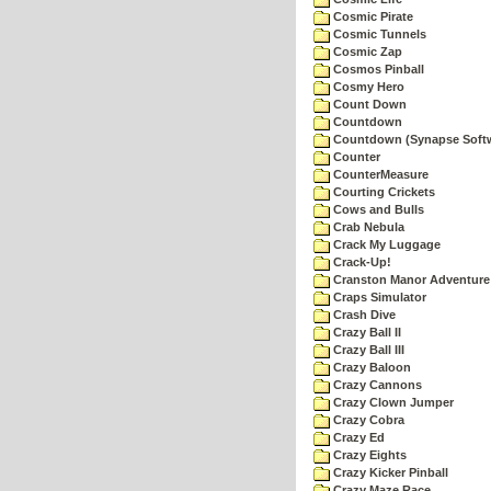
Cosmic Pirate
Cosmic Tunnels
Cosmic Zap
Cosmos Pinball
Cosmy Hero
Count Down
Countdown
Countdown (Synapse Soft
Counter
CounterMeasure
Courting Crickets
Cows and Bulls
Crab Nebula
Crack My Luggage
Crack-Up!
Cranston Manor Adventure
Craps Simulator
Crash Dive
Crazy Ball II
Crazy Ball III
Crazy Baloon
Crazy Cannons
Crazy Clown Jumper
Crazy Cobra
Crazy Ed
Crazy Eights
Crazy Kicker Pinball
Crazy Maze Race