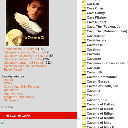
Cat-Nap
Cave Crisis
Cave Danny
Cave Flighter
Cave Runner
Cave, The (Foskett, John)
Cave, The (Robinson, Tim)
Caveblaster
Caveblaster+
Cavefire III
Czasopisma: 714 sztuk
(185)
Cavehunt
Materiały scenowe: 32 sztuki
(9)
Cavelord
Materiały książkowe: 141 sztuk
(55)
Caveman
Materiały firmowe: 27 sztuk
(20)
Materiały o grach: 351 sztuk
(211)
Caveman II - Caves of Osu
Spiżarnia Voya na Chomikuj.pl
Cavepac
Bajtek Redux
Cavern 10
Zasoby wiedzy
Cavern Commander
Atariki
Cavern Escape
XWiki
Cavern of Death, The
Gury's Atari 8-bit Forever
Atarimania
Cavernia
Atari Archives
Cavernrun
Drygol's Retro Hacks
Cavernrunner
XL Search
Caverns of Callisto
Kontakt
Caverns of Doom
Caverns of Eriban
HI SCORE CAFÉ
Caverns of Khafka
Caverns of Mars
Caverns of Mars II