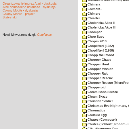
Organizowanie imprez Atari - dyskusja
Chimera
Atari demoscene database - dyskusja
Chimera+
Colony Mobile - dyskusja
Chimere
Colony Mobile - projekt
Statystyki
Chiseler
Cholericka Akce II
Cholericka Akce III
Chomper
Nowinki
tworzone dzięki
CuteNews
Chop Suey
Chopin 2010
Choplifter! (1982)
Choplifter! (1988)
Chopp the Robot
Chopper Chase
Chopper Hunt
Chopper Mission
Chopper Raid
Chopper Rescue
Chopper Rescue (MicroPros
Chopperoid
Chram Boha Slunce
Chram Skazy
Christian Soldier
Christmas Eve Nightmare, 
Chromatics
Chuckie Egg
Chutes (Compute!)
Chutes (Schlortt, Robert - 
CIA- Abenteuer, Das