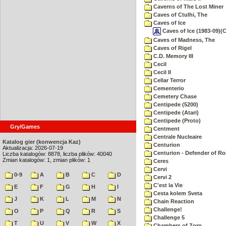
Caverns of The Lost Miner
Caves of Ctulhi, The
Caves of Ice
Caves of Ice (1983-09)(
Caves of Madness, The
Caves of Rigel
C.D. Memory III
Cecil
Cecil II
Cellar Terror
Cementerio
Cemetery Chase
Centipede (5200)
Centipede (Atari)
Centipede (Proto)
Gry/Games
Centment
Centrale Nucleaire
Katalog gier (konwencja Kaz)
Centurion
Aktualizacja: 2026-07-19
Centurion - Defender of R
Liczba katalogów: 8878, liczba plików: 40040
Zmian katalogów: 1, zmian plików: 1
Ceres
Cervi
0-9
A
B
C
D
Cervi 2
C'est la Vie
E
F
G
H
I
Cesta kolem Sveta
J
K
L
M
N
Chain Reaction
Challenge!
O
P
Q
R
S
Challenge 5
T
U
V
W
X
Chambers of Zorp