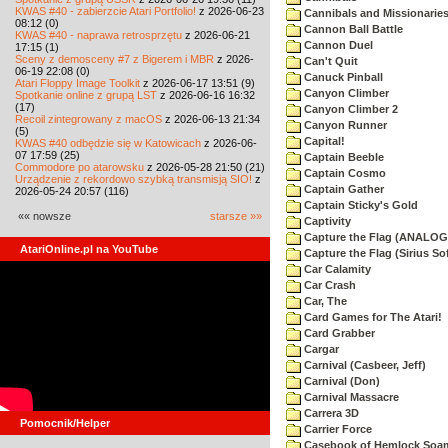
KWAS #40 - zabierzcie Atari Portfolio!
z 2026-06-23
Cannibals and Missionarie
08:12 (0)
Cannon Ball Battle
KWAS #40 - naprawa retrosprzętu
z 2026-06-21
Cannon Duel
17:15 (1)
Sceny z demosceny #7 z Bigerem i MBR
z 2026-
Can't Quit
06-19 22:08 (0)
Canuck Pinball
Atari Floppy Image Toolkit
z 2026-06-17 13:51 (9)
Canyon Climber
Spotkanie online z grupą LST
z 2026-06-16 16:32
(17)
Canyon Climber 2
Recoil zintegrowany z macOS
z 2026-06-13 21:34
Canyon Runner
(5)
Capital!
KWAS #40 odbędzie się w Katowicach
z 2026-06-
07 17:59 (25)
Captain Beeble
Commodore po atarowsku
z 2026-05-28 21:50 (21)
Captain Cosmo
Urządzenie z rekordowo szybką transmisją SIO!
z
Captain Gather
2026-05-24 20:57 (116)
Captain Sticky's Gold
«« nowsze
starsze »»
Captivity
Capture the Flag (ANALOG
AtariOnline.pl na YouTube
Capture the Flag (Sirius So
Car Calamity
Car Crash
Car, The
Card Games for The Atari!
Card Grabber
Cargar
Carnival (Casbeer, Jeff)
Carnival (Don)
Carnival Massacre
Carrera 3D
Pomocnik/Helper
Carrier Force
Casebook of Hemlock Soa