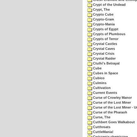
Crypt of the Undead
Crypt, The
Crypto Cube
Crypto-Gram
Crypto-Mania
Crypts of Egypt
Crypts of Plumbous
Crypts of Terror
Crystal Castles
Crystal Caves
Crystal Crisis
Crystal Raider
Ctulhi's Betrayal
Cube
Cubes in Space
Cubico
Culmins
Cultivation
Current Events
Curse of Crowley Manor
Curse of the Lost Miner
Curse of the Lost Miner -
Curse of the Pharaoh
Curse, The
Cuthbert Goes Walkabout
Cutthroats
CuttleMania!
Cwiczenia chemiczne