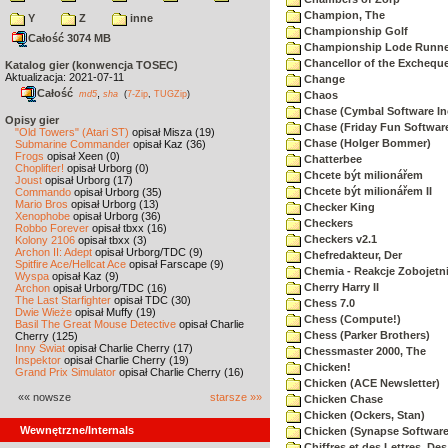
Champion, The
Y
Z
inne
Championship Golf
Całość 3074 MB
Championship Lode Runne
Chancellor of the Exchequ
Katalog gier (konwencja TOSEC)
Aktualizacja: 2021-07-11
Change
Całość
,
md5
sha
(
7-Zip
,
TUGZip
)
Chaos
Chase (Cymbal Software In
Opisy gier
Chase (Friday Fun Softwar
"Old Towers" (Atari ST)
opisał Misza (19)
Chase (Holger Bommer)
Submarine Commander
opisał Kaz (36)
Frogs
opisał Xeen (0)
Chatterbee
Choplifter!
opisał Urborg (0)
Chcete být milionářem
Joust
opisał Urborg (17)
Chcete být milionářem II
Commando
opisał Urborg (35)
Mario Bros
opisał Urborg (13)
Checker King
Xenophobe
opisał Urborg (36)
Checkers
Robbo Forever
opisał tbxx (16)
Checkers v2.1
Kolony 2106
opisał tbxx (3)
Archon II: Adept
opisał Urborg/TDC (9)
Chefredakteur, Der
Spitfire Ace/Hellcat Ace
opisał Farscape (9)
Chemia - Reakcje Zobojetn
Wyspa
opisał Kaz (9)
Cherry Harry II
Archon
opisał Urborg/TDC (16)
The Last Starfighter
opisał TDC (30)
Chess 7.0
Dwie Wieże
opisał Muffy (19)
Chess (Compute!)
Basil The Great Mouse Detective
opisał Charlie
Chess (Parker Brothers)
Cherry (125)
Inny Świat
opisał Charlie Cherry (17)
Chessmaster 2000, The
Inspektor
opisał Charlie Cherry (19)
Chicken!
Grand Prix Simulator
opisał Charlie Cherry (16)
Chicken (ACE Newsletter)
«« nowsze
starsze »»
Chicken Chase
Chicken (Ockers, Stan)
Wewnętrzne/Internals
Chicken (Synapse Software
Chiffres et des Lettres, Des