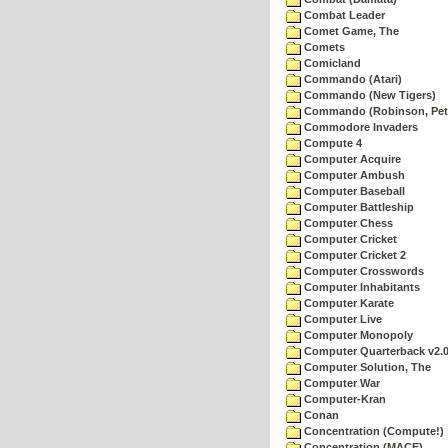
Combat Leader
Comet Game, The
Comets
Comicland
Commando (Atari)
Commando (New Tigers)
Commando (Robinson, Pete
Commodore Invaders
Compute 4
Computer Acquire
Computer Ambush
Computer Baseball
Computer Battleship
Computer Chess
Computer Cricket
Computer Cricket 2
Computer Crosswords
Computer Inhabitants
Computer Karate
Computer Live
Computer Monopoly
Computer Quarterback v2.
Computer Solution, The
Computer War
Computer-Kran
Conan
Concentration (Compute!)
Concentration (MACE)