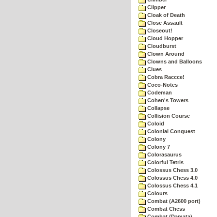
Clipper
Cloak of Death
Close Assault
Closeout!
Cloud Hopper
Cloudburst
Clown Around
Clowns and Balloons
Clues
Cobra Raccce!
Coco-Notes
Codeman
Cohen's Towers
Collapse
Collision Course
Coloid
Colonial Conquest
Colony
Colony 7
Colorasaurus
Colorful Tetris
Colossus Chess 3.0
Colossus Chess 4.0
Colossus Chess 4.1
Colours
Combat (A2600 port)
Combat Chess
Combat (Damata)