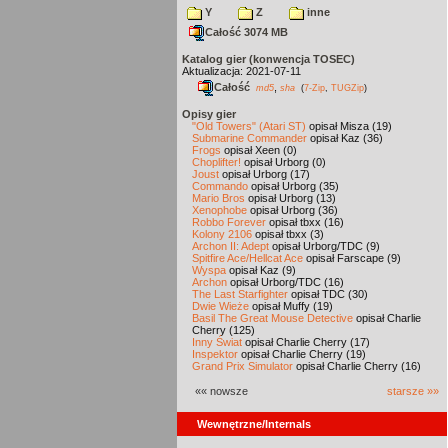
Y
Z
inne
Całość 3074 MB
Katalog gier (konwencja TOSEC)
Aktualizacja: 2021-07-11
Całość
,
md5
sha
(
7-Zip
,
TUGZip
)
Opisy gier
"Old Towers" (Atari ST)
opisał Misza (19)
Submarine Commander
opisał Kaz (36)
Frogs
opisał Xeen (0)
Choplifter!
opisał Urborg (0)
Joust
opisał Urborg (17)
Commando
opisał Urborg (35)
Mario Bros
opisał Urborg (13)
Xenophobe
opisał Urborg (36)
Robbo Forever
opisał tbxx (16)
Kolony 2106
opisał tbxx (3)
Archon II: Adept
opisał Urborg/TDC (9)
Spitfire Ace/Hellcat Ace
opisał Farscape (9)
Wyspa
opisał Kaz (9)
Archon
opisał Urborg/TDC (16)
The Last Starfighter
opisał TDC (30)
Dwie Wieże
opisał Muffy (19)
Basil The Great Mouse Detective
opisał Charlie
Cherry (125)
Inny Świat
opisał Charlie Cherry (17)
Inspektor
opisał Charlie Cherry (19)
Grand Prix Simulator
opisał Charlie Cherry (16)
«« nowsze
starsze »»
Wewnętrzne/Internals