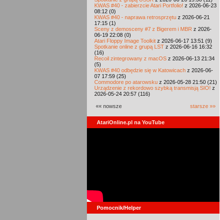
KWAS #40 - zabierzcie Atari Portfolio!
z 2026-06-23
08:12 (0)
KWAS #40 - naprawa retrosprzętu
z 2026-06-21
17:15 (1)
Sceny z demosceny #7 z Bigerem i MBR
z 2026-
06-19 22:08 (0)
Atari Floppy Image Toolkit
z 2026-06-17 13:51 (9)
Spotkanie online z grupą LST
z 2026-06-16 16:32
(16)
Recoil zintegrowany z macOS
z 2026-06-13 21:34
(5)
KWAS #40 odbędzie się w Katowicach
z 2026-06-
07 17:59 (25)
Commodore po atarowsku
z 2026-05-28 21:50 (21)
Urządzenie z rekordowo szybką transmisją SIO!
z
2026-05-24 20:57 (116)
«« nowsze
starsze »»
AtariOnline.pl na YouTube
Pomocnik/Helper