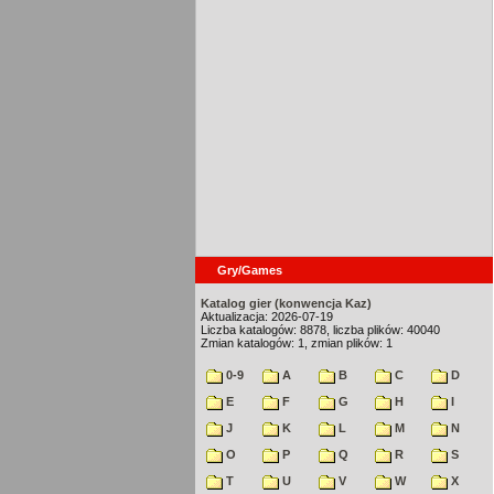
Gry/Games
Katalog gier (konwencja Kaz)
Aktualizacja: 2026-07-19
Liczba katalogów: 8878, liczba plików: 40040
Zmian katalogów: 1, zmian plików: 1
0-9
A
B
C
D
E
F
G
H
I
J
K
L
M
N
O
P
Q
R
S
T
U
V
W
X