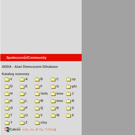
Społeczność/Community
ADDA - Atari Demoscene DAtabase
Katalog scenowy
#
A
B
C
cp
D
E
F
G
gfx
H
I
!info
inne
J
K
L
M
msx
N
O
P
Q
R
S
T
U
V
W
X
Y
Z
ziny
Całość
,
md5
sha
(
7-Zip
,
TUGZip
)