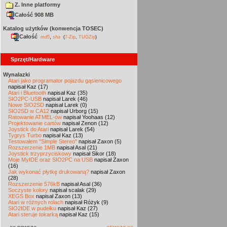
Z. Inne platformy
Całość 908 MB
Katalog użytków (konwencja TOSEC)
Całość
,
md5
sha
(
7-Zip
,
TUGZip
)
Sprzęt/Hardware
Wynalazki
Atari jako programator pojazdu gąsienicowego
napisał Kaz (17)
Atari i Bluetooth
napisał Kaz (35)
SIO2PC-USB
napisał Larek (46)
Nowe SIO2SD
napisał Larek (0)
SIO2SD w CA12
napisał Urborg (15)
Ratowanie ATMEL-ów
napisał Yoohaas (12)
Projektowanie cartów
napisał Zenon (12)
Joystick do Atari
napisał Larek (54)
Tygrys Turbo
napisał Kaz (13)
Testowałem "Simple Stereo"
napisał Zaxon (5)
Rozszerzenie 1MB
napisał Asal (21)
Joystick trzyprzyciskowy
napisał Sikor (18)
Moje MyIDE oraz SIO2PC na USB
napisał Zaxon
(16)
Jak wykonać płytkę drukowaną?
napisał Zaxon
(28)
Rozszerzenie 576kB
napisał Asal (36)
Soczyste kolory
napisał scalak (29)
XEGS Box
napisał Zaxon (13)
Atari w różnych rolach
napisał Różyk (9)
SIO2IDE w pudełku
napisał Kaz (27)
Atari steruje tokarką
napisał Kaz (15)