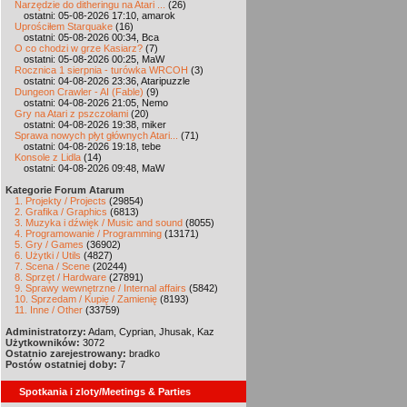
Narzędzie do ditheringu na Atari ...
(26)
ostatni: 05-08-2026 17:10, amarok
Uprościłem Starquake
(16)
ostatni: 05-08-2026 00:34, Bca
O co chodzi w grze Kasiarz?
(7)
ostatni: 05-08-2026 00:25, MaW
Rocznica 1 sierpnia - turówka WRCOH
(3)
ostatni: 04-08-2026 23:36, Ataripuzzle
Dungeon Crawler - AI (Fable)
(9)
ostatni: 04-08-2026 21:05, Nemo
Gry na Atari z pszczołami
(20)
ostatni: 04-08-2026 19:38, miker
Sprawa nowych płyt głównych Atari...
(71)
ostatni: 04-08-2026 19:18, tebe
Konsole z Lidla
(14)
ostatni: 04-08-2026 09:48, MaW
Kategorie Forum Atarum
1. Projekty / Projects
(29854)
2. Grafika / Graphics
(6813)
3. Muzyka i dźwięk / Music and sound
(8055)
4. Programowanie / Programming
(13171)
5. Gry / Games
(36902)
6. Użytki / Utils
(4827)
7. Scena / Scene
(20244)
8. Sprzęt / Hardware
(27891)
9. Sprawy wewnętrzne / Internal affairs
(5842)
10. Sprzedam / Kupię / Zamienię
(8193)
11. Inne / Other
(33759)
Administratorzy:
Adam, Cyprian, Jhusak, Kaz
Użytkowników:
3072
Ostatnio zarejestrowany:
bradko
Postów ostatniej doby:
7
Spotkania i zloty/Meetings & Parties