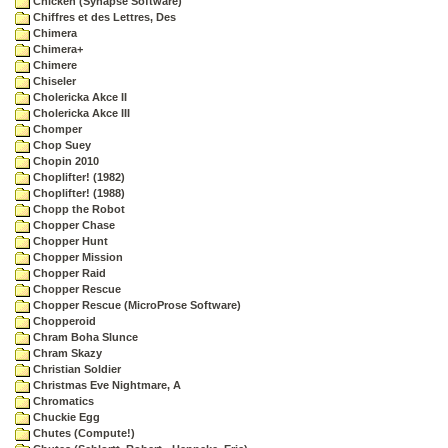
Chicken (Synapse Software)
Chiffres et des Lettres, Des
Chimera
Chimera+
Chimere
Chiseler
Cholericka Akce II
Cholericka Akce III
Chomper
Chop Suey
Chopin 2010
Choplifter! (1982)
Choplifter! (1988)
Chopp the Robot
Chopper Chase
Chopper Hunt
Chopper Mission
Chopper Raid
Chopper Rescue
Chopper Rescue (MicroProse Software)
Chopperoid
Chram Boha Slunce
Chram Skazy
Christian Soldier
Christmas Eve Nightmare, A
Chromatics
Chuckie Egg
Chutes (Compute!)