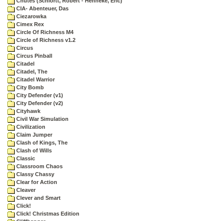
Chutes (Schlortt, Robert - Henneke, Eric)
CIA- Abenteuer, Das
Ciezarowka
Cimex Rex
Circle Of Richness M4
Circle of Richness v1.2
Circus
Circus Pinball
Citadel
Citadel, The
Citadel Warrior
City Bomb
City Defender (v1)
City Defender (v2)
Cityhawk
Civil War Simulation
Civilization
Claim Jumper
Clash of Kings, The
Clash of Wills
Classic
Classroom Chaos
Classy Chassy
Clear for Action
Cleaver
Clever and Smart
Click!
Click! Christmas Edition