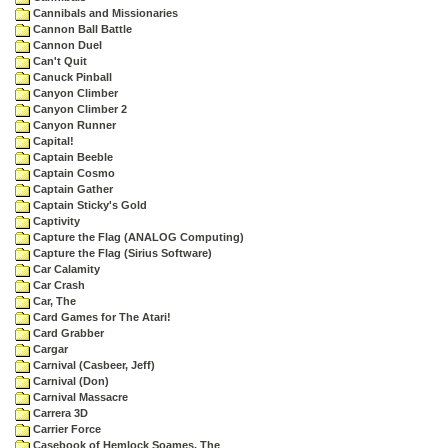
Cannibals and Missionaries
Cannon Ball Battle
Cannon Duel
Can't Quit
Canuck Pinball
Canyon Climber
Canyon Climber 2
Canyon Runner
Capital!
Captain Beeble
Captain Cosmo
Captain Gather
Captain Sticky's Gold
Captivity
Capture the Flag (ANALOG Computing)
Capture the Flag (Sirius Software)
Car Calamity
Car Crash
Car, The
Card Games for The Atari!
Card Grabber
Cargar
Carnival (Casbeer, Jeff)
Carnival (Don)
Carnival Massacre
Carrera 3D
Carrier Force
Casebook of Hemlock Soames, The