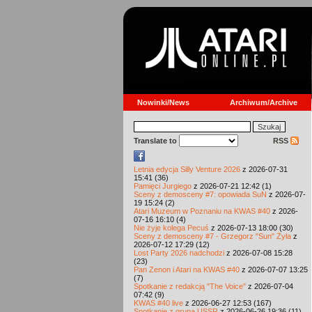
Nowinki/News
Archiwum/Archive
Translate to
RSS
Letnia edycja Silly Venture 2026
z 2026-07-31
15:41 (36)
Pamięci Jurgiego
z 2026-07-21 12:42 (1)
Sceny z demosceny #7: opowiada SuN
z 2026-07-
19 15:24 (2)
Atari Muzeum w Poznaniu na KWAS #40
z 2026-
07-16 16:10 (4)
Nie żyje kolega Pecuś
z 2026-07-13 18:00 (30)
Sceny z demosceny #7 - Grzegorz "Sun" Żyła
z
2026-07-12 17:29 (12)
Lost Party 2026 nadchodzi
z 2026-07-08 15:28
(23)
Pan Zenon i Atari na KWAS #40
z 2026-07-07 13:25
(7)
Spotkanie z redakcją "The Voice"
z 2026-07-04
07:42 (9)
KWAS #40 live
z 2026-06-27 12:53 (167)
Spotkanie z grupą USSR
z 2026-06-26 19:36 (11)