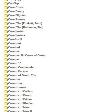
Cat-Nap
Cave Crisis
Cave Danny
Cave Flighter
Cave Runner
Cave, The (Foskett, John)
Cave, The (Robinson, Tim)
Caveblaster
Caveblaster+
Cavefire III
Cavehunt
Cavelord
Caveman
Caveman II - Caves of Osum
Cavepac
Cavern 10
Cavern Commander
Cavern Escape
Cavern of Death, The
Cavernia
Cavernrun
Cavernrunner
Caverns of Callisto
Caverns of Doom
Caverns of Eriban
Caverns of Khafka
Caverns of Mars
Caverns of Mars II