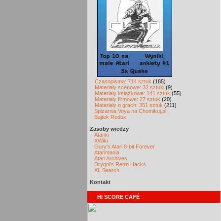
Czasopisma: 714 sztuk
(185)
Materiały scenowe: 32 sztuki
(9)
Materiały książkowe: 141 sztuk
(55)
Materiały firmowe: 27 sztuk
(20)
Materiały o grach: 351 sztuk
(211)
Spiżarnia Voya na Chomikuj.pl
Bajtek Redux
Zasoby wiedzy
Atariki
XWiki
Gury's Atari 8-bit Forever
Atarimania
Atari Archives
Drygol's Retro Hacks
XL Search
Kontakt
HI SCORE CAFÉ