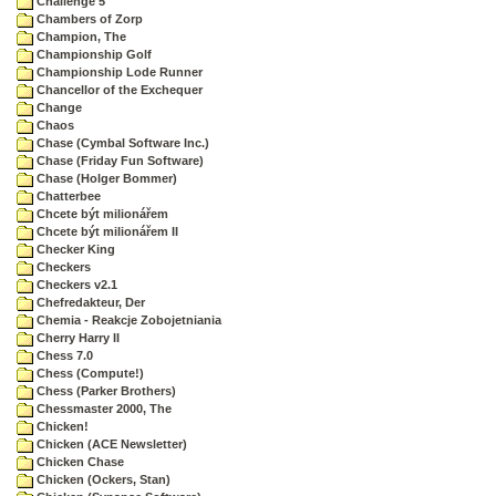
Challenge 5
Chambers of Zorp
Champion, The
Championship Golf
Championship Lode Runner
Chancellor of the Exchequer
Change
Chaos
Chase (Cymbal Software Inc.)
Chase (Friday Fun Software)
Chase (Holger Bommer)
Chatterbee
Chcete být milionářem
Chcete být milionářem II
Checker King
Checkers
Checkers v2.1
Chefredakteur, Der
Chemia - Reakcje Zobojetniania
Cherry Harry II
Chess 7.0
Chess (Compute!)
Chess (Parker Brothers)
Chessmaster 2000, The
Chicken!
Chicken (ACE Newsletter)
Chicken Chase
Chicken (Ockers, Stan)