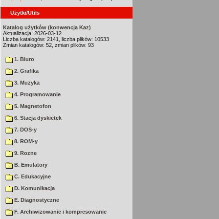
Użytki/Utils
Katalog użytków (konwencja Kaz)
Aktualizacja: 2026-03-12
Liczba katalogów: 2141, liczba plików: 10533
Zmian katalogów: 52, zmian plików: 93
1. Biuro
2. Grafika
3. Muzyka
4. Programowanie
5. Magnetofon
6. Stacja dyskietek
7. DOS-y
8. ROM-y
9. Rozne
B. Emulatory
C. Edukacyjne
D. Komunikacja
E. Diagnostyczne
F. Archiwizowanie i kompresowanie