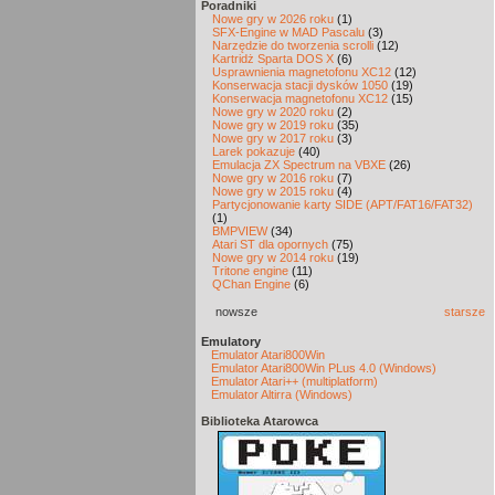
Poradniki
Nowe gry w 2026 roku
(1)
SFX-Engine w MAD Pascalu
(3)
Narzędzie do tworzenia scrolli
(12)
Kartridż Sparta DOS X
(6)
Usprawnienia magnetofonu XC12
(12)
Konserwacja stacji dysków 1050
(19)
Konserwacja magnetofonu XC12
(15)
Nowe gry w 2020 roku
(2)
Nowe gry w 2019 roku
(35)
Nowe gry w 2017 roku
(3)
Larek pokazuje
(40)
Emulacja ZX Spectrum na VBXE
(26)
Nowe gry w 2016 roku
(7)
Nowe gry w 2015 roku
(4)
Partycjonowanie karty SIDE (APT/FAT16/FAT32)
(1)
BMPVIEW
(34)
Atari ST dla opornych
(75)
Nowe gry w 2014 roku
(19)
Tritone engine
(11)
QChan Engine
(6)
nowsze
starsze
Emulatory
Emulator Atari800Win
Emulator Atari800Win PLus 4.0 (Windows)
Emulator Atari++ (multiplatform)
Emulator Altirra (Windows)
Biblioteka Atarowca