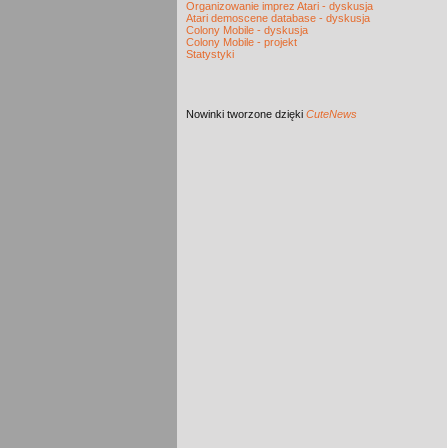
Organizowanie imprez Atari - dyskusja
Atari demoscene database - dyskusja
Colony Mobile - dyskusja
Colony Mobile - projekt
Statystyki
Nowinki
tworzone dzięki
CuteNews