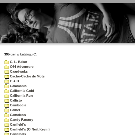
395
gier w katalogu
C
:
C. L. Baker
C64 Adventure
Caardvarks
Cache-Cache de Mots
C.A.D
Calamanis
California Gold
California Run
Callisto
Cambodia
Camel
Cameleon
Candy Factory
Canfield's
Canfield's (O'Neil, Kevin)
Cannibals