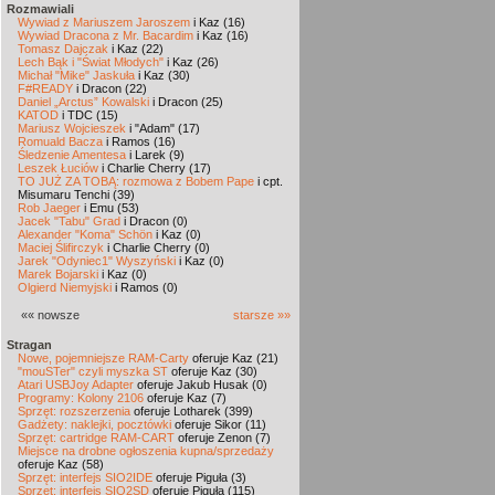
Rozmawiali
Wywiad z Mariuszem Jaroszem
i Kaz (16)
Wywiad Dracona z Mr. Bacardim
i Kaz (16)
Tomasz Dajczak
i Kaz (22)
Lech Bąk i "Świat Młodych"
i Kaz (26)
Michał "Mike" Jaskuła
i Kaz (30)
F#READY
i Dracon (22)
Daniel „Arctus” Kowalski
i Dracon (25)
KATOD
i TDC (15)
Mariusz Wojcieszek
i "Adam" (17)
Romuald Bacza
i Ramos (16)
Śledzenie Amentesa
i Larek (9)
Leszek Łuciów
i Charlie Cherry (17)
TO JUŻ ZA TOBĄ: rozmowa z Bobem Pape
i cpt.
Misumaru Tenchi (39)
Rob Jaeger
i Emu (53)
Jacek "Tabu" Grad
i Dracon (0)
Alexander "Koma" Schön
i Kaz (0)
Maciej Ślifirczyk
i Charlie Cherry (0)
Jarek "Odyniec1" Wyszyński
i Kaz (0)
Marek Bojarski
i Kaz (0)
Olgierd Niemyjski
i Ramos (0)
«« nowsze
starsze »»
Stragan
Nowe, pojemniejsze RAM-Carty
oferuje Kaz (21)
"mouSTer" czyli myszka ST
oferuje Kaz (30)
Atari USBJoy Adapter
oferuje Jakub Husak (0)
Programy: Kolony 2106
oferuje Kaz (7)
Sprzęt: rozszerzenia
oferuje Lotharek (399)
Gadżety: naklejki, pocztówki
oferuje Sikor (11)
Sprzęt: cartridge RAM-CART
oferuje Zenon (7)
Miejsce na drobne ogłoszenia kupna/sprzedaży
oferuje Kaz (58)
Sprzęt: interfejs SIO2IDE
oferuje Piguła (3)
Sprzęt: interfejs SIO2SD
oferuje Piguła (115)