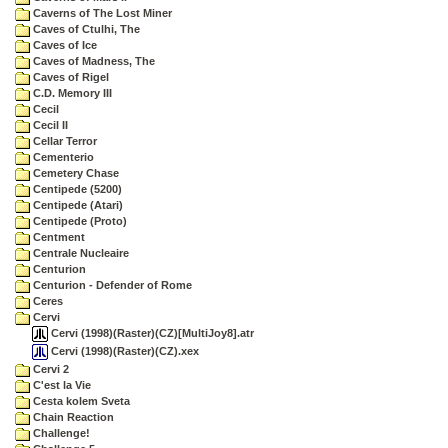
Caverns of The Lost Miner
Caves of Ctulhi, The
Caves of Ice
Caves of Madness, The
Caves of Rigel
C.D. Memory III
Cecil
Cecil II
Cellar Terror
Cementerio
Cemetery Chase
Centipede (5200)
Centipede (Atari)
Centipede (Proto)
Centment
Centrale Nucleaire
Centurion
Centurion - Defender of Rome
Ceres
Cervi
Cervi (1998)(Raster)(CZ)[MultiJoy8].atr
Cervi (1998)(Raster)(CZ).xex
Cervi 2
C'est la Vie
Cesta kolem Sveta
Chain Reaction
Challenge!