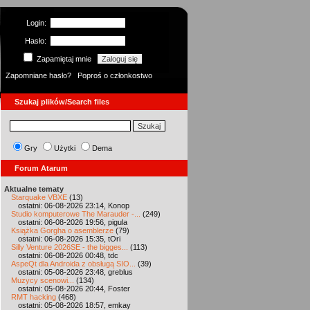
Login:
Hasło:
Zapamiętaj mnie
Zapomniane hasło?
Poproś o członkostwo
Szukaj plików/Search files
Gry
Użytki
Dema
Forum Atarum
Aktualne tematy
Starquake VBXE
(13)
ostatni: 06-08-2026 23:14, Konop
Studio komputerowe The Marauder -...
(249)
ostatni: 06-08-2026 19:56, pigula
Książka Gorgha o asemblerze
(79)
ostatni: 06-08-2026 15:35, tOri
Silly Venture 2026SE - the bigges...
(113)
ostatni: 06-08-2026 00:48, tdc
AspeQt dla Androida z obsługą SIO...
(39)
ostatni: 05-08-2026 23:48, greblus
Muzycy scenowi...
(134)
ostatni: 05-08-2026 20:44, Foster
RMT hacking
(468)
ostatni: 05-08-2026 18:57, emkay