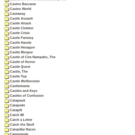
Casino Baccarat
Casino World
Castaway
Castle Assault
Castle Attack
Castle Clobber
Castle Crisis
Castle Fantasy
Castle Hassle
Castle Hexagon
Castle Morgue
Castle of Cire-Nampahc, The
Castle of Horror
Castle Quest
Castle, The
Castle Top
Castle Wolfenstein
Castlemania
Castles and Keys
Castles of Confusion
Catapault
Catapede
Catapill
Catch 88
Catch a Letter
Catch the Skull
Catepillar Races
Caterpiggle