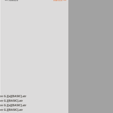
«« nowsze
starsze »»
on G.][a][BASIC].atr
on G.][BASIC].atr
on G.][a][BASIC].atr
on G.][BASIC].atr