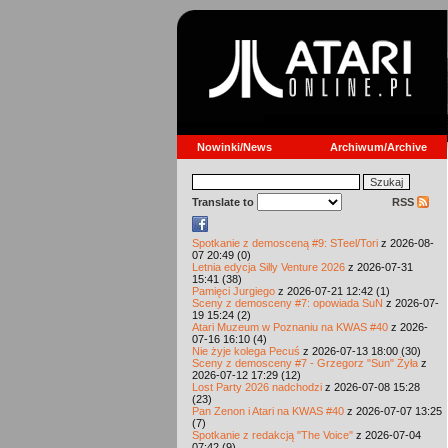
Nowinki/News
Archiwum/Archive
Translate to
RSS
Spotkanie z demosceną #9: STeel/Tori
z 2026-08-
07 20:49 (0)
Letnia edycja Silly Venture 2026
z 2026-07-31
15:41 (38)
Pamięci Jurgiego
z 2026-07-21 12:42 (1)
Sceny z demosceny #7: opowiada SuN
z 2026-07-
19 15:24 (2)
Atari Muzeum w Poznaniu na KWAS #40
z 2026-
07-16 16:10 (4)
Nie żyje kolega Pecuś
z 2026-07-13 18:00 (30)
Sceny z demosceny #7 - Grzegorz "Sun" Żyła
z
2026-07-12 17:29 (12)
Lost Party 2026 nadchodzi
z 2026-07-08 15:28
(23)
Pan Zenon i Atari na KWAS #40
z 2026-07-07 13:25
(7)
Spotkanie z redakcją "The Voice"
z 2026-07-04
07:42 (9)