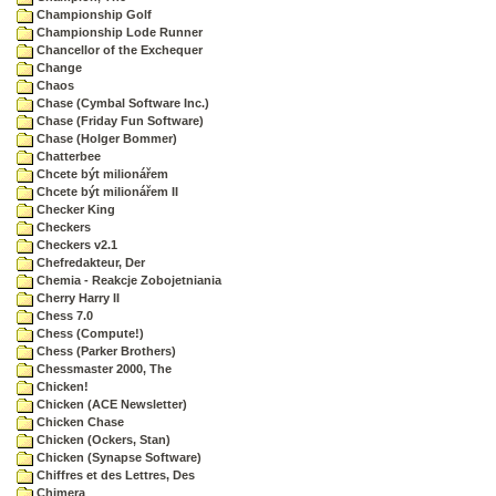
Championship Golf
Championship Lode Runner
Chancellor of the Exchequer
Change
Chaos
Chase (Cymbal Software Inc.)
Chase (Friday Fun Software)
Chase (Holger Bommer)
Chatterbee
Chcete být milionářem
Chcete být milionářem II
Checker King
Checkers
Checkers v2.1
Chefredakteur, Der
Chemia - Reakcje Zobojetniania
Cherry Harry II
Chess 7.0
Chess (Compute!)
Chess (Parker Brothers)
Chessmaster 2000, The
Chicken!
Chicken (ACE Newsletter)
Chicken Chase
Chicken (Ockers, Stan)
Chicken (Synapse Software)
Chiffres et des Lettres, Des
Chimera