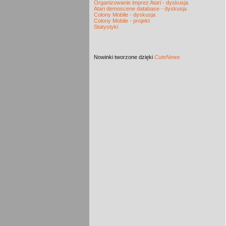
Organizowanie imprez Atari - dyskusja
Atari demoscene database - dyskusja
Colony Mobile - dyskusja
Colony Mobile - projekt
Statystyki
Nowinki
tworzone dzięki
CuteNews