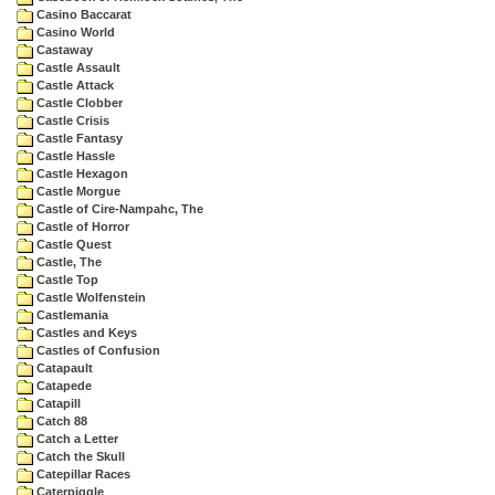
Casino Baccarat
Casino World
Castaway
Castle Assault
Castle Attack
Castle Clobber
Castle Crisis
Castle Fantasy
Castle Hassle
Castle Hexagon
Castle Morgue
Castle of Cire-Nampahc, The
Castle of Horror
Castle Quest
Castle, The
Castle Top
Castle Wolfenstein
Castlemania
Castles and Keys
Castles of Confusion
Catapault
Catapede
Catapill
Catch 88
Catch a Letter
Catch the Skull
Catepillar Races
Caterpiggle