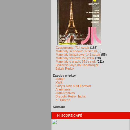
Czasopisma: 714 sztuk
(185)
Materiały scenowe: 32 sztuki
(9)
Materiały książkowe: 141 sztuk
(55)
Materiały firmowe: 27 sztuk
(20)
Materiały o grach: 351 sztuk
(211)
Spiżarnia Voya na Chomikuj.pl
Bajtek Redux
Zasoby wiedzy
Atariki
XWiki
Gury's Atari 8-bit Forever
Atarimania
Atari Archives
Drygol's Retro Hacks
XL Search
Kontakt
HI SCORE CAFÉ