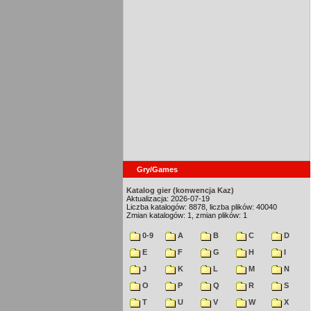
Gry/Games
Katalog gier (konwencja Kaz)
Aktualizacja: 2026-07-19
Liczba katalogów: 8878, liczba plików: 40040
Zmian katalogów: 1, zmian plików: 1
0-9
A
B
C
D
E
F
G
H
I
J
K
L
M
N
O
P
Q
R
S
T
U
V
W
X