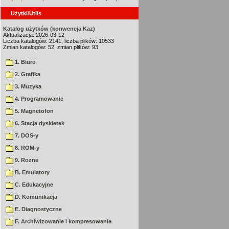
Użytki/Utils
Katalog użytków (konwencja Kaz)
Aktualizacja: 2026-03-12
Liczba katalogów: 2141, liczba plików: 10533
Zmian katalogów: 52, zmian plików: 93
1. Biuro
2. Grafika
3. Muzyka
4. Programowanie
5. Magnetofon
6. Stacja dyskietek
7. DOS-y
8. ROM-y
9. Rozne
B. Emulatory
C. Edukacyjne
D. Komunikacja
E. Diagnostyczne
F. Archiwizowanie i kompresowanie