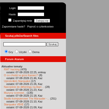
Login:
Hasło:
Zapamiętaj mnie
Zapomniane hasło?
Poproś o członkostwo
Szukaj plików/Search files
Gry
Użytki
Dema
Forum Atarum
Aktualne tematy
RMT hacking
(470)
ostatni: 07-08-2026 22:25, emkay
O co chodzi w grze Kasiarz?
(8)
ostatni: 07-08-2026 21:46, Kaz
Uprościłem Starquake
(17)
ostatni: 07-08-2026 21:26, Kaz
Narzędzie do ditheringu na Atari ...
(28)
ostatni: 07-08-2026 21:23, Kaz
Muzycy scenowi...
(135)
ostatni: 07-08-2026 21:18, Kaz
Studio komputerowe The Marauder -...
(251)
ostatni: 07-08-2026 21:10, Kaz
Starquake VBXE
(17)
ostatni: 07-08-2026 21:09, Kaz