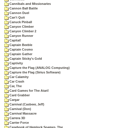
Cannibals and Missionaries
Cannon Ball Battle
Cannon Duel
Can't Quit
Canuck Pinball
Canyon Climber
Canyon Climber 2
Canyon Runner
Capital!
Captain Beeble
Captain Cosmo
Captain Gather
Captain Sticky's Gold
Captivity
Capture the Flag (ANALOG Computing)
Capture the Flag (Sirius Software)
Car Calamity
Car Crash
Car, The
Card Games for The Atari!
Card Grabber
Cargar
Carnival (Casbeer, Jeff)
Carnival (Don)
Carnival Massacre
Carrera 3D
Carrier Force
Casebook of Hemlock Soames, The