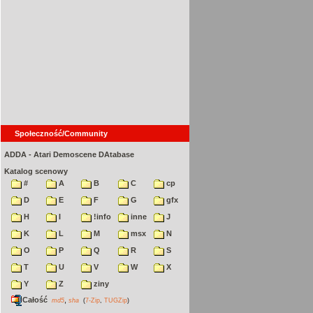
Społeczność/Community
ADDA - Atari Demoscene DAtabase
Katalog scenowy
#
A
B
C
cp
D
E
F
G
gfx
H
I
!info
inne
J
K
L
M
msx
N
O
P
Q
R
S
T
U
V
W
X
Y
Z
ziny
Całość
,
md5
sha
(
7-Zip
,
TUGZip
)