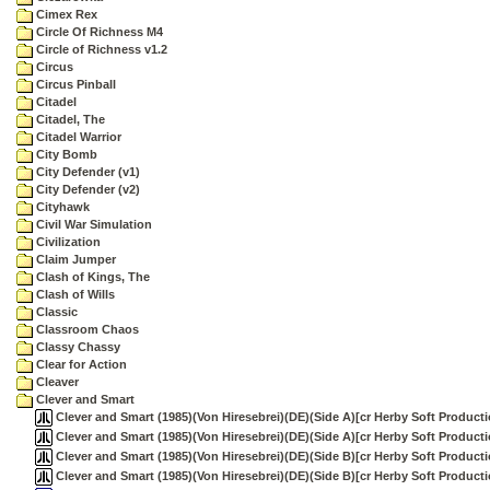
Cimex Rex
Circle Of Richness M4
Circle of Richness v1.2
Circus
Circus Pinball
Citadel
Citadel, The
Citadel Warrior
City Bomb
City Defender (v1)
City Defender (v2)
Cityhawk
Civil War Simulation
Civilization
Claim Jumper
Clash of Kings, The
Clash of Wills
Classic
Classroom Chaos
Classy Chassy
Clear for Action
Cleaver
Clever and Smart
Clever and Smart (1985)(Von Hiresebrei)(DE)(Side A)[cr Herby Soft Producti
Clever and Smart (1985)(Von Hiresebrei)(DE)(Side A)[cr Herby Soft Producti
Clever and Smart (1985)(Von Hiresebrei)(DE)(Side B)[cr Herby Soft Producti
Clever and Smart (1985)(Von Hiresebrei)(DE)(Side B)[cr Herby Soft Producti