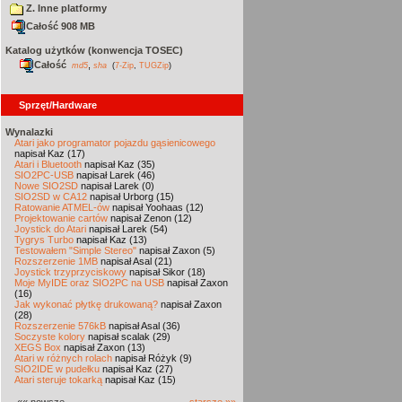
Z. Inne platformy
Całość 908 MB
Katalog użytków (konwencja TOSEC)
Całość
,
md5
sha
(
7-Zip
,
TUGZip
)
Sprzęt/Hardware
Wynalazki
Atari jako programator pojazdu gąsienicowego
napisał Kaz (17)
Atari i Bluetooth
napisał Kaz (35)
SIO2PC-USB
napisał Larek (46)
Nowe SIO2SD
napisał Larek (0)
SIO2SD w CA12
napisał Urborg (15)
Ratowanie ATMEL-ów
napisał Yoohaas (12)
Projektowanie cartów
napisał Zenon (12)
Joystick do Atari
napisał Larek (54)
Tygrys Turbo
napisał Kaz (13)
Testowałem "Simple Stereo"
napisał Zaxon (5)
Rozszerzenie 1MB
napisał Asal (21)
Joystick trzyprzyciskowy
napisał Sikor (18)
Moje MyIDE oraz SIO2PC na USB
napisał Zaxon
(16)
Jak wykonać płytkę drukowaną?
napisał Zaxon
(28)
Rozszerzenie 576kB
napisał Asal (36)
Soczyste kolory
napisał scalak (29)
XEGS Box
napisał Zaxon (13)
Atari w różnych rolach
napisał Różyk (9)
SIO2IDE w pudełku
napisał Kaz (27)
Atari steruje tokarką
napisał Kaz (15)