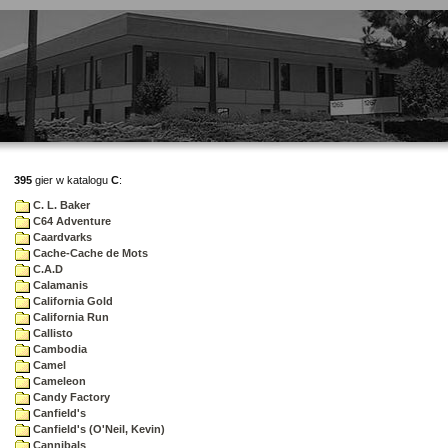
395
gier w katalogu
C
:
C. L. Baker
C64 Adventure
Caardvarks
Cache-Cache de Mots
C.A.D
Calamanis
California Gold
California Run
Callisto
Cambodia
Camel
Cameleon
Candy Factory
Canfield's
Canfield's (O'Neil, Kevin)
Cannibals