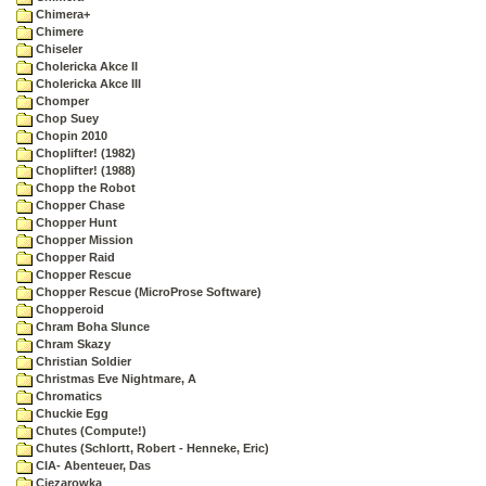
Chimera+
Chimere
Chiseler
Cholericka Akce II
Cholericka Akce III
Chomper
Chop Suey
Chopin 2010
Choplifter! (1982)
Choplifter! (1988)
Chopp the Robot
Chopper Chase
Chopper Hunt
Chopper Mission
Chopper Raid
Chopper Rescue
Chopper Rescue (MicroProse Software)
Chopperoid
Chram Boha Slunce
Chram Skazy
Christian Soldier
Christmas Eve Nightmare, A
Chromatics
Chuckie Egg
Chutes (Compute!)
Chutes (Schlortt, Robert - Henneke, Eric)
CIA- Abenteuer, Das
Ciezarowka