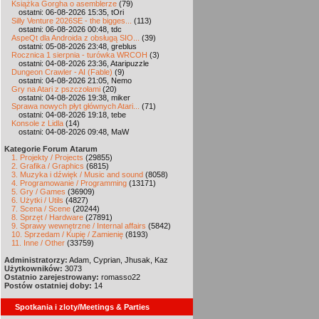
Książka Gorgha o asemblerze
(79)
ostatni: 06-08-2026 15:35, tOri
Silly Venture 2026SE - the bigges...
(113)
ostatni: 06-08-2026 00:48, tdc
AspeQt dla Androida z obsługą SIO...
(39)
ostatni: 05-08-2026 23:48, greblus
Rocznica 1 sierpnia - turówka WRCOH
(3)
ostatni: 04-08-2026 23:36, Ataripuzzle
Dungeon Crawler - AI (Fable)
(9)
ostatni: 04-08-2026 21:05, Nemo
Gry na Atari z pszczołami
(20)
ostatni: 04-08-2026 19:38, miker
Sprawa nowych płyt głównych Atari...
(71)
ostatni: 04-08-2026 19:18, tebe
Konsole z Lidla
(14)
ostatni: 04-08-2026 09:48, MaW
Kategorie Forum Atarum
1. Projekty / Projects
(29855)
2. Grafika / Graphics
(6815)
3. Muzyka i dźwięk / Music and sound
(8058)
4. Programowanie / Programming
(13171)
5. Gry / Games
(36909)
6. Użytki / Utils
(4827)
7. Scena / Scene
(20244)
8. Sprzęt / Hardware
(27891)
9. Sprawy wewnętrzne / Internal affairs
(5842)
10. Sprzedam / Kupię / Zamienię
(8193)
11. Inne / Other
(33759)
Administratorzy:
Adam, Cyprian, Jhusak, Kaz
Użytkowników:
3073
Ostatnio zarejestrowany:
romasso22
Postów ostatniej doby:
14
Spotkania i zloty/Meetings & Parties