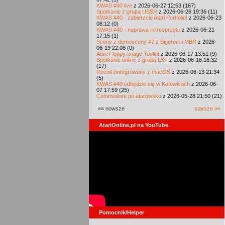
KWAS #40 live
z 2026-06-27 12:53 (167)
Spotkanie z grupą USSR
z 2026-06-26 19:36 (11)
KWAS #40 - zabierzcie Atari Portfolio!
z 2026-06-23
08:12 (0)
KWAS #40 - naprawa retrosprzętu
z 2026-06-21
17:15 (1)
Sceny z demosceny #7 z Bigerem i MBR
z 2026-
06-19 22:08 (0)
Atari Floppy Image Toolkit
z 2026-06-17 13:51 (9)
Spotkanie online z grupą LST
z 2026-06-16 16:32
(17)
Recoil zintegrowany z macOS
z 2026-06-13 21:34
(5)
KWAS #40 odbędzie się w Katowicach
z 2026-06-
07 17:59 (25)
Commodore po atarowsku
z 2026-05-28 21:50 (21)
«« nowsze
starsze »»
AtariOnline.pl na YouTube
Pomocnik/Helper