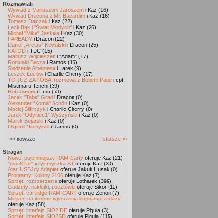
Rozmawiali
Wywiad z Mariuszem Jaroszem
i Kaz (16)
Wywiad Dracona z Mr. Bacardim
i Kaz (16)
Tomasz Dajczak
i Kaz (22)
Lech Bąk i "Świat Młodych"
i Kaz (26)
Michał "Mike" Jaskuła
i Kaz (30)
F#READY
i Dracon (22)
Daniel „Arctus” Kowalski
i Dracon (25)
KATOD
i TDC (15)
Mariusz Wojcieszek
i "Adam" (17)
Romuald Bacza
i Ramos (16)
Śledzenie Amentesa
i Larek (9)
Leszek Łuciów
i Charlie Cherry (17)
TO JUŻ ZA TOBĄ: rozmowa z Bobem Pape
i cpt.
Misumaru Tenchi (39)
Rob Jaeger
i Emu (53)
Jacek "Tabu" Grad
i Dracon (0)
Alexander "Koma" Schön
i Kaz (0)
Maciej Ślifirczyk
i Charlie Cherry (0)
Jarek "Odyniec1" Wyszyński
i Kaz (0)
Marek Bojarski
i Kaz (0)
Olgierd Niemyjski
i Ramos (0)
«« nowsze
starsze »»
Stragan
Nowe, pojemniejsze RAM-Carty
oferuje Kaz (21)
"mouSTer" czyli myszka ST
oferuje Kaz (30)
Atari USBJoy Adapter
oferuje Jakub Husak (0)
Programy: Kolony 2106
oferuje Kaz (7)
Sprzęt: rozszerzenia
oferuje Lotharek (399)
Gadżety: naklejki, pocztówki
oferuje Sikor (11)
Sprzęt: cartridge RAM-CART
oferuje Zenon (7)
Miejsce na drobne ogłoszenia kupna/sprzedaży
oferuje Kaz (58)
Sprzęt: interfejs SIO2IDE
oferuje Piguła (3)
Sprzęt: interfejs SIO2SD
oferuje Piguła (115)