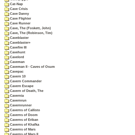
Cat-Nap
Cave Crisis
Cave Danny
Cave Flighter
Cave Runner
Cave, The (Foskett, John)
Cave, The (Robinson, Tim)
Caveblaster
Caveblaster+
Cavefire III
Cavehunt
Cavelord
Caveman
Caveman II - Caves of Osum
Cavepac
Cavern 10
Cavern Commander
Cavern Escape
Cavern of Death, The
Cavernia
Cavernrun
Cavernrunner
Caverns of Callisto
Caverns of Doom
Caverns of Eriban
Caverns of Khafka
Caverns of Mars
Caverns of Mars II