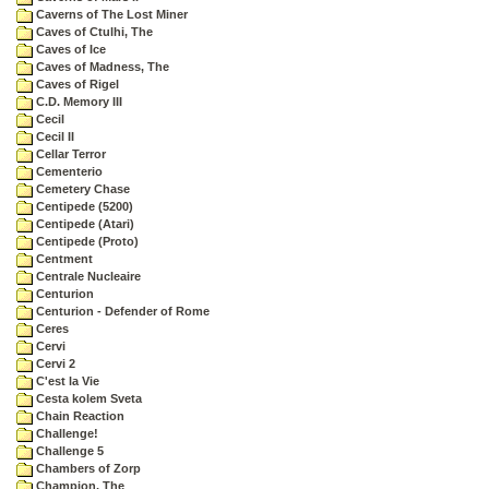
Caverns of The Lost Miner
Caves of Ctulhi, The
Caves of Ice
Caves of Madness, The
Caves of Rigel
C.D. Memory III
Cecil
Cecil II
Cellar Terror
Cementerio
Cemetery Chase
Centipede (5200)
Centipede (Atari)
Centipede (Proto)
Centment
Centrale Nucleaire
Centurion
Centurion - Defender of Rome
Ceres
Cervi
Cervi 2
C'est la Vie
Cesta kolem Sveta
Chain Reaction
Challenge!
Challenge 5
Chambers of Zorp
Champion, The