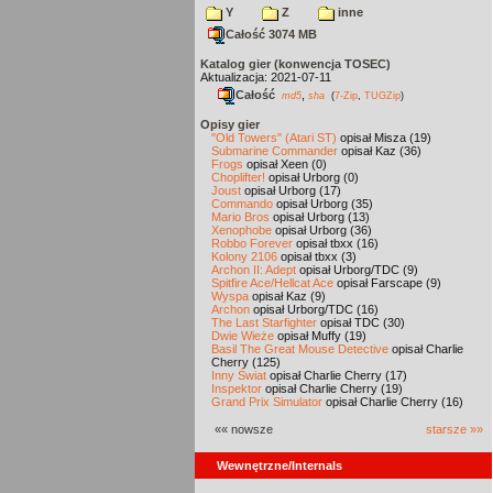
Y
Z
inne
Całość 3074 MB
Katalog gier (konwencja TOSEC)
Aktualizacja: 2021-07-11
Całość
,
md5
sha
(
7-Zip
,
TUGZip
)
Opisy gier
"Old Towers" (Atari ST)
opisał Misza (19)
Submarine Commander
opisał Kaz (36)
Frogs
opisał Xeen (0)
Choplifter!
opisał Urborg (0)
Joust
opisał Urborg (17)
Commando
opisał Urborg (35)
Mario Bros
opisał Urborg (13)
Xenophobe
opisał Urborg (36)
Robbo Forever
opisał tbxx (16)
Kolony 2106
opisał tbxx (3)
Archon II: Adept
opisał Urborg/TDC (9)
Spitfire Ace/Hellcat Ace
opisał Farscape (9)
Wyspa
opisał Kaz (9)
Archon
opisał Urborg/TDC (16)
The Last Starfighter
opisał TDC (30)
Dwie Wieże
opisał Muffy (19)
Basil The Great Mouse Detective
opisał Charlie
Cherry (125)
Inny Świat
opisał Charlie Cherry (17)
Inspektor
opisał Charlie Cherry (19)
Grand Prix Simulator
opisał Charlie Cherry (16)
«« nowsze
starsze »»
Wewnętrzne/Internals