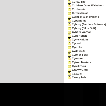
Curse, The
Cuthbert Goes Walkabout
Cutthroats
CuttleMania!
Cwiczenia chemiczne
Cybernome
Cyborg (Sentient Software)
Cyborg (Sikor Soft)
Cyborg Warrior
Cybor-Stien
Cycle Knight
Cyclod
Cyctriks
Cygnus X1
Cypher Bowl
Cyrtabor
Cytron Masters
Cywilizacja
Czarny Orzel
Czaszki
Cztery Pola