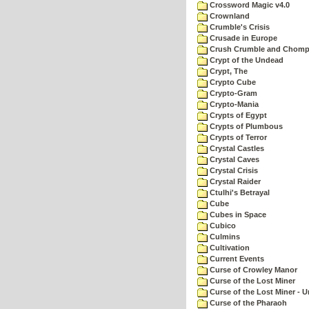
Crossword Magic v4.0
Crownland
Crumble's Crisis
Crusade in Europe
Crush Crumble and Chom
Crypt of the Undead
Crypt, The
Crypto Cube
Crypto-Gram
Crypto-Mania
Crypts of Egypt
Crypts of Plumbous
Crypts of Terror
Crystal Castles
Crystal Caves
Crystal Crisis
Crystal Raider
Ctulhi's Betrayal
Cube
Cubes in Space
Cubico
Culmins
Cultivation
Current Events
Curse of Crowley Manor
Curse of the Lost Miner
Curse of the Lost Miner -
Curse of the Pharaoh