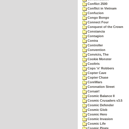
Conflict 2500
Conflict in Vietnam
Confuzion
Congo Bongo
Connect Four
Conquest of the Crown
Constancia
Contagion
Contra
Controller
Convention
Convicts, The
Cookie Monster
Cooltris
Cops 'n' Robbers
Copter Cave
Copter Chase
CoreWars
Coronation Street
Corsair!
Cosmic Balance II
Cosmic Crusaders v3.5
Cosmic Defender
Cosmic Glob
Cosmic Hero
Cosmic Invasion
Cosmic Life
Cosmic Pirate