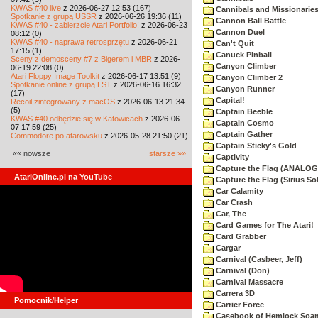
KWAS #40 live
z 2026-06-27 12:53 (167)
Cannibals and Missionarie
Spotkanie z grupą USSR
z 2026-06-26 19:36 (11)
Cannon Ball Battle
KWAS #40 - zabierzcie Atari Portfolio!
z 2026-06-23
Cannon Duel
08:12 (0)
KWAS #40 - naprawa retrosprzętu
z 2026-06-21
Can't Quit
17:15 (1)
Canuck Pinball
Sceny z demosceny #7 z Bigerem i MBR
z 2026-
Canyon Climber
06-19 22:08 (0)
Atari Floppy Image Toolkit
z 2026-06-17 13:51 (9)
Canyon Climber 2
Spotkanie online z grupą LST
z 2026-06-16 16:32
Canyon Runner
(17)
Capital!
Recoil zintegrowany z macOS
z 2026-06-13 21:34
(5)
Captain Beeble
KWAS #40 odbędzie się w Katowicach
z 2026-06-
Captain Cosmo
07 17:59 (25)
Captain Gather
Commodore po atarowsku
z 2026-05-28 21:50 (21)
Captain Sticky's Gold
«« nowsze
starsze »»
Captivity
Capture the Flag (ANALOG
AtariOnline.pl na YouTube
Capture the Flag (Sirius So
Car Calamity
Car Crash
Car, The
Card Games for The Atari!
Card Grabber
Cargar
Carnival (Casbeer, Jeff)
Carnival (Don)
Carnival Massacre
Carrera 3D
Pomocnik/Helper
Carrier Force
Casebook of Hemlock Soa