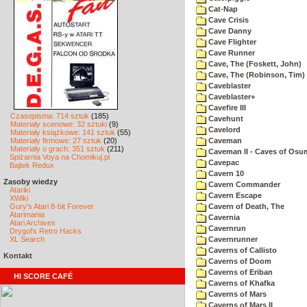
Cat-Nap
Cave Crisis
Cave Danny
Cave Flighter
Cave Runner
Cave, The (Foskett, John)
Cave, The (Robinson, Tim)
Caveblaster
Caveblaster+
Cavefire III
Czasopisma: 714 sztuk
(185)
Cavehunt
Materiały scenowe: 32 sztuki
(9)
Cavelord
Materiały książkowe: 141 sztuk
(55)
Materiały firmowe: 27 sztuk
(20)
Caveman
Materiały o grach: 351 sztuk
(211)
Caveman II - Caves of Osu
Spiżarnia Voya na Chomikuj.pl
Cavepac
Bajtek Redux
Cavern 10
Zasoby wiedzy
Cavern Commander
Atariki
Cavern Escape
XWiki
Gury's Atari 8-bit Forever
Cavern of Death, The
Atarimania
Cavernia
Atari Archives
Cavernrun
Drygol's Retro Hacks
XL Search
Cavernrunner
Caverns of Callisto
Kontakt
Caverns of Doom
Caverns of Eriban
HI SCORE CAFÉ
Caverns of Khafka
Caverns of Mars
Caverns of Mars II