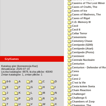
Caverns of The Lost Miner
Caves of Ctulhi, The
Caves of Ice
Caves of Madness, The
Caves of Rigel
C.D. Memory III
Cecil
Cecil II
Cellar Terror
Cementerio
Cemetery Chase
Centipede (5200)
Centipede (Atari)
Centipede (Proto)
Centment
Gry/Games
Centrale Nucleaire
Centurion
Katalog gier (konwencja Kaz)
Centurion - Defender of R
Aktualizacja: 2026-07-19
Ceres
Liczba katalogów: 8878, liczba plików: 40040
Zmian katalogów: 1, zmian plików: 1
Cervi
Cervi 2
0-9
A
B
C
D
C'est la Vie
Cesta kolem Sveta
E
F
G
H
I
Chain Reaction
J
K
L
M
N
Challenge!
Challenge 5
O
P
Q
R
S
Chambers of Zorp
T
U
V
W
X
Champion, The