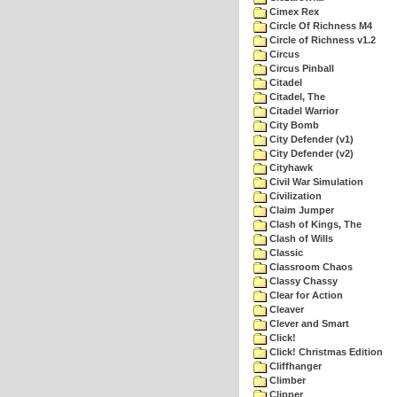
Cimex Rex
Circle Of Richness M4
Circle of Richness v1.2
Circus
Circus Pinball
Citadel
Citadel, The
Citadel Warrior
City Bomb
City Defender (v1)
City Defender (v2)
Cityhawk
Civil War Simulation
Civilization
Claim Jumper
Clash of Kings, The
Clash of Wills
Classic
Classroom Chaos
Classy Chassy
Clear for Action
Cleaver
Clever and Smart
Click!
Click! Christmas Edition
Cliffhanger
Climber
Clipper