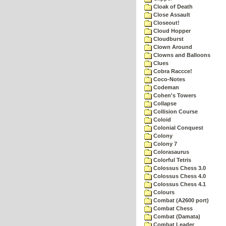
Cloak of Death
Close Assault
Closeout!
Cloud Hopper
Cloudburst
Clown Around
Clowns and Balloons
Clues
Cobra Raccce!
Coco-Notes
Codeman
Cohen's Towers
Collapse
Collision Course
Coloid
Colonial Conquest
Colony
Colony 7
Colorasaurus
Colorful Tetris
Colossus Chess 3.0
Colossus Chess 4.0
Colossus Chess 4.1
Colours
Combat (A2600 port)
Combat Chess
Combat (Damata)
Combat Leader