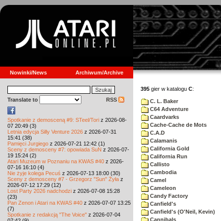
Nowinki/News
Archiwum/Archive
395
gier w katalogu
C
:
Translate to
RSS
C. L. Baker
C64 Adventure
Caardvarks
Spotkanie z demosceną #9: STeel/Tori
z 2026-08-
Cache-Cache de Mots
07 20:49 (3)
Letnia edycja Silly Venture 2026
z 2026-07-31
C.A.D
15:41 (38)
Calamanis
Pamięci Jurgiego
z 2026-07-21 12:42 (1)
California Gold
Sceny z demosceny #7: opowiada SuN
z 2026-07-
19 15:24 (2)
California Run
Atari Muzeum w Poznaniu na KWAS #40
z 2026-
Callisto
07-16 16:10 (4)
Cambodia
Nie żyje kolega Pecuś
z 2026-07-13 18:00 (30)
Sceny z demosceny #7 - Grzegorz "Sun" Żyła
z
Camel
2026-07-12 17:29 (12)
Cameleon
Lost Party 2026 nadchodzi
z 2026-07-08 15:28
Candy Factory
(23)
Pan Zenon i Atari na KWAS #40
z 2026-07-07 13:25
Canfield's
(7)
Canfield's (O'Neil, Kevin)
Spotkanie z redakcją "The Voice"
z 2026-07-04
Cannibals
07:42 (9)