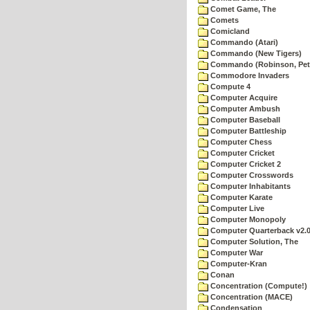
Comet Game, The
Comets
Comicland
Commando (Atari)
Commando (New Tigers)
Commando (Robinson, Pete
Commodore Invaders
Compute 4
Computer Acquire
Computer Ambush
Computer Baseball
Computer Battleship
Computer Chess
Computer Cricket
Computer Cricket 2
Computer Crosswords
Computer Inhabitants
Computer Karate
Computer Live
Computer Monopoly
Computer Quarterback v2.
Computer Solution, The
Computer War
Computer-Kran
Conan
Concentration (Compute!)
Concentration (MACE)
Condensation