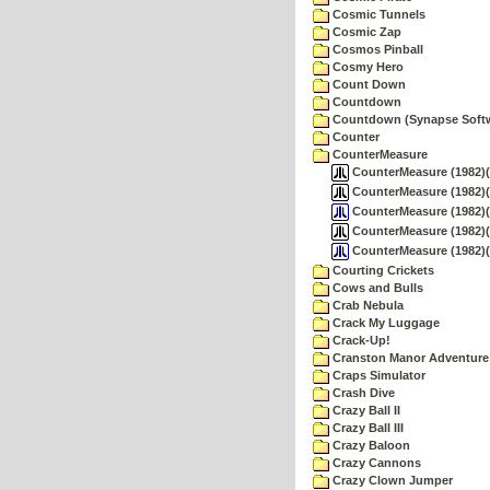
Cosmic Tunnels
Cosmic Zap
Cosmos Pinball
Cosmy Hero
Count Down
Countdown
Countdown (Synapse Soft
Counter
CounterMeasure
CounterMeasure (1982)(A
CounterMeasure (1982)(At
CounterMeasure (1982)(A
CounterMeasure (1982)(At
CounterMeasure (1982)(A
Courting Crickets
Cows and Bulls
Crab Nebula
Crack My Luggage
Crack-Up!
Cranston Manor Adventure
Craps Simulator
Crash Dive
Crazy Ball II
Crazy Ball III
Crazy Baloon
Crazy Cannons
Crazy Clown Jumper