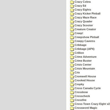
Crazy Cobra
Crazy Ed
Crazy Eights
Crazy Kicker Pinball
Crazy Maze Race
Crazy Quader
Crazy Scooter
Creature Creator
Creep!
Creepshow Pinball
Creepy Caverns
Cribbage
Cribbage (APX)
Crillion
Crime Adventure
Crime Buster
Crisis Center
Crisis Mountain
Crix
Cromwell House
Crooked House
Cropky
Cross Canada Cycle
Crossbow
Crosscheck
Crossfire
Cross-Town Crazy Eight v2
Crossword Magic