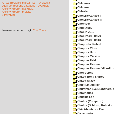
Organizowanie imprez Atari - dyskusja
Chimera+
Atari demoscene database - dyskusja
Chimere
Colony Mobile - dyskusja
Chiseler
Colony Mobile - projekt
Statystyki
Cholericka Akce II
Cholericka Akce III
Chomper
Chop Suey
Nowinki
tworzone dzięki
CuteNews
Chopin 2010
Choplifter! (1982)
Choplifter! (1988)
Chopp the Robot
Chopper Chase
Chopper Hunt
Chopper Mission
Chopper Raid
Chopper Rescue
Chopper Rescue (MicroPros
Chopperoid
Chram Boha Slunce
Chram Skazy
Christian Soldier
Christmas Eve Nightmare, 
Chromatics
Chuckie Egg
Chutes (Compute!)
Chutes (Schlortt, Robert - 
CIA- Abenteuer, Das
Ciezarowka