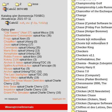
Championship Golf
Y
Z
inne
Championship Lode Runne
Całość 3074 MB
Chancellor of the Exchequ
Change
Katalog gier (konwencja TOSEC)
Aktualizacja: 2021-07-11
Chaos
Całość
,
md5
sha
(
7-Zip
,
TUGZip
)
Chase (Cymbal Software In
Chase (Friday Fun Softwar
Opisy gier
Chase (Holger Bommer)
"Old Towers" (Atari ST)
opisał Misza (19)
Chatterbee
Submarine Commander
opisał Kaz (36)
Frogs
opisał Xeen (0)
Chcete být milionářem
Choplifter!
opisał Urborg (0)
Chcete být milionářem II
Joust
opisał Urborg (17)
Checker King
Commando
opisał Urborg (35)
Mario Bros
opisał Urborg (13)
Checkers
Xenophobe
opisał Urborg (36)
Checkers v2.1
Robbo Forever
opisał tbxx (16)
Chefredakteur, Der
Kolony 2106
opisał tbxx (3)
Archon II: Adept
opisał Urborg/TDC (9)
Chemia - Reakcje Zobojetn
Spitfire Ace/Hellcat Ace
opisał Farscape (9)
Cherry Harry II
Wyspa
opisał Kaz (9)
Chess 7.0
Archon
opisał Urborg/TDC (16)
The Last Starfighter
opisał TDC (30)
Chess (Compute!)
Dwie Wieże
opisał Muffy (19)
Chess (Parker Brothers)
Basil The Great Mouse Detective
opisał Charlie
Chessmaster 2000, The
Cherry (125)
Inny Świat
opisał Charlie Cherry (17)
Chicken!
Inspektor
opisał Charlie Cherry (19)
Chicken (ACE Newsletter)
Grand Prix Simulator
opisał Charlie Cherry (16)
Chicken Chase
«« nowsze
starsze »»
Chicken (Ockers, Stan)
Chicken (Synapse Software
Wewnętrzne/Internals
Chiffres et des Lettres, Des
Chimera