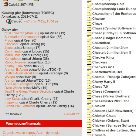
Championship Golf
Całość 3074 MB
Championship Lode Runne
Katalog gier (konwencja TOSEC)
Chancellor of the Exchequ
Aktualizacja: 2021-07-11
Change
Całość
,
md5
sha
(
7-Zip
,
TUGZip
)
Chaos
Chase (Cymbal Software In
Opisy gier
"Old Towers" (Atari ST)
opisał Misza (19)
Chase (Friday Fun Softwar
Submarine Commander
opisał Kaz (36)
Chase (Holger Bommer)
Frogs
opisał Xeen (0)
Chatterbee
Choplifter!
opisał Urborg (0)
Joust
opisał Urborg (17)
Chcete být milionářem
Commando
opisał Urborg (35)
Chcete být milionářem II
Mario Bros
opisał Urborg (13)
Checker King
Xenophobe
opisał Urborg (36)
Robbo Forever
opisał tbxx (16)
Checkers
Kolony 2106
opisał tbxx (3)
Checkers v2.1
Archon II: Adept
opisał Urborg/TDC (9)
Chefredakteur, Der
Spitfire Ace/Hellcat Ace
opisał Farscape (9)
Wyspa
opisał Kaz (9)
Chemia - Reakcje Zobojetn
Archon
opisał Urborg/TDC (16)
Cherry Harry II
The Last Starfighter
opisał TDC (30)
Chess 7.0
Dwie Wieże
opisał Muffy (19)
Basil The Great Mouse Detective
opisał Charlie
Chess (Compute!)
Cherry (125)
Chess (Parker Brothers)
Inny Świat
opisał Charlie Cherry (17)
Chessmaster 2000, The
Inspektor
opisał Charlie Cherry (19)
Grand Prix Simulator
opisał Charlie Cherry (16)
Chicken!
Chicken (ACE Newsletter)
«« nowsze
starsze »»
Chicken Chase
Chicken (Ockers, Stan)
Wewnętrzne/Internals
Chicken (Synapse Software
Chiffres et des Lettres, Des
Organizowanie imprez Atari - dyskusja
Chimera