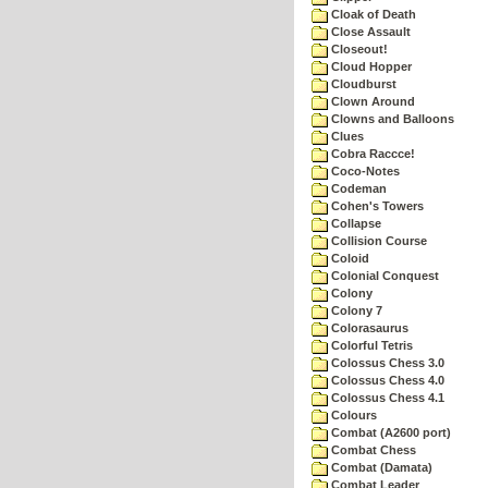
Cloak of Death
Close Assault
Closeout!
Cloud Hopper
Cloudburst
Clown Around
Clowns and Balloons
Clues
Cobra Raccce!
Coco-Notes
Codeman
Cohen's Towers
Collapse
Collision Course
Coloid
Colonial Conquest
Colony
Colony 7
Colorasaurus
Colorful Tetris
Colossus Chess 3.0
Colossus Chess 4.0
Colossus Chess 4.1
Colours
Combat (A2600 port)
Combat Chess
Combat (Damata)
Combat Leader