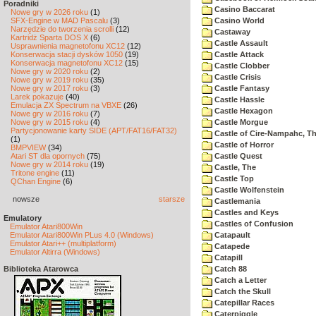
Poradniki
Casino Baccarat
Nowe gry w 2026 roku
(1)
SFX-Engine w MAD Pascalu
(3)
Casino World
Narzędzie do tworzenia scrolli
(12)
Castaway
Kartridż Sparta DOS X
(6)
Castle Assault
Usprawnienia magnetofonu XC12
(12)
Konserwacja stacji dysków 1050
(19)
Castle Attack
Konserwacja magnetofonu XC12
(15)
Castle Clobber
Nowe gry w 2020 roku
(2)
Castle Crisis
Nowe gry w 2019 roku
(35)
Nowe gry w 2017 roku
(3)
Castle Fantasy
Larek pokazuje
(40)
Castle Hassle
Emulacja ZX Spectrum na VBXE
(26)
Castle Hexagon
Nowe gry w 2016 roku
(7)
Nowe gry w 2015 roku
(4)
Castle Morgue
Partycjonowanie karty SIDE (APT/FAT16/FAT32)
Castle of Cire-Nampahc, T
(1)
Castle of Horror
BMPVIEW
(34)
Atari ST dla opornych
(75)
Castle Quest
Nowe gry w 2014 roku
(19)
Castle, The
Tritone engine
(11)
Castle Top
QChan Engine
(6)
Castle Wolfenstein
nowsze
starsze
Castlemania
Castles and Keys
Emulatory
Castles of Confusion
Emulator Atari800Win
Emulator Atari800Win PLus 4.0 (Windows)
Catapault
Emulator Atari++ (multiplatform)
Catapede
Emulator Altirra (Windows)
Catapill
Biblioteka Atarowca
Catch 88
Catch a Letter
Catch the Skull
Catepillar Races
Caterpiggle