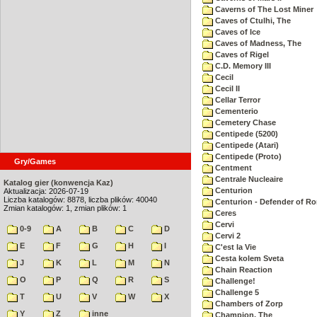
Caverns of The Lost Miner
Caves of Ctulhi, The
Caves of Ice
Caves of Madness, The
Caves of Rigel
C.D. Memory III
Cecil
Cecil II
Cellar Terror
Cementerio
Cemetery Chase
Centipede (5200)
Centipede (Atari)
Centipede (Proto)
Gry/Games
Centment
Centrale Nucleaire
Katalog gier (konwencja Kaz)
Centurion
Aktualizacja: 2026-07-19
Liczba katalogów: 8878, liczba plików: 40040
Centurion - Defender of R
Zmian katalogów: 1, zmian plików: 1
Ceres
Cervi
0-9
A
B
C
D
Cervi 2
E
F
G
H
I
C'est la Vie
Cesta kolem Sveta
J
K
L
M
N
Chain Reaction
O
P
Q
R
S
Challenge!
Challenge 5
T
U
V
W
X
Chambers of Zorp
Y
Z
inne
Champion, The