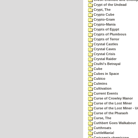
Crypt of the Undead
Crypt, The
Crypto Cube
Crypto-Gram
Crypto-Mania
Crypts of Egypt
Crypts of Plumbous
Crypts of Terror
Crystal Castles
Crystal Caves
Crystal Crisis
Crystal Raider
Ctulhi's Betrayal
Cube
Cubes in Space
Cubico
Culmins
Cultivation
Current Events
Curse of Crowley Manor
Curse of the Lost Miner
Curse of the Lost Miner -
Curse of the Pharaoh
Curse, The
Cuthbert Goes Walkabout
Cutthroats
CuttleMania!
Cwiczenia chemiczne