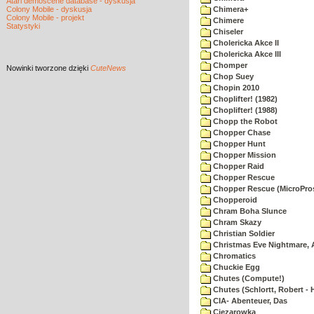
Atari demoscene database - dyskusja
Colony Mobile - dyskusja
Chimera+
Colony Mobile - projekt
Chimere
Statystyki
Chiseler
Cholericka Akce II
Cholericka Akce III
Chomper
Nowinki
tworzone dzięki
CuteNews
Chop Suey
Chopin 2010
Choplifter! (1982)
Choplifter! (1988)
Chopp the Robot
Chopper Chase
Chopper Hunt
Chopper Mission
Chopper Raid
Chopper Rescue
Chopper Rescue (MicroPros
Chopperoid
Chram Boha Slunce
Chram Skazy
Christian Soldier
Christmas Eve Nightmare, 
Chromatics
Chuckie Egg
Chutes (Compute!)
Chutes (Schlortt, Robert - 
CIA- Abenteuer, Das
Ciezarowka