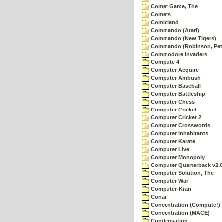
Comet Game, The
Comets
Comicland
Commando (Atari)
Commando (New Tigers)
Commando (Robinson, Pete
Commodore Invaders
Compute 4
Computer Acquire
Computer Ambush
Computer Baseball
Computer Battleship
Computer Chess
Computer Cricket
Computer Cricket 2
Computer Crosswords
Computer Inhabitants
Computer Karate
Computer Live
Computer Monopoly
Computer Quarterback v2.
Computer Solution, The
Computer War
Computer-Kran
Conan
Concentration (Compute!)
Concentration (MACE)
Condensation