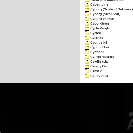
Cybernome
Cyborg (Sentient Software)
Cyborg (Sikor Soft)
Cyborg Warrior
Cybor-Stien
Cycle Knight
Cyclod
Cyctriks
Cygnus X1
Cypher Bowl
Cyrtabor
Cytron Masters
Cywilizacja
Czarny Orzel
Czaszki
Cztery Pola