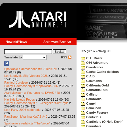
Nowinki/News
Archiwum/Archive
395
gier w katalogu
C
:
Translate to
RSS
C. L. Baker
C64 Adventure
Caardvarks
Spotkanie z demosceną #9: STeel/Tori
z 2026-08-
Cache-Cache de Mots
07 20:49 (6)
Letnia edycja Silly Venture 2026
z 2026-07-31
C.A.D
15:41 (38)
Calamanis
Pamięci Jurgiego
z 2026-07-21 12:42 (1)
California Gold
Sceny z demosceny #7: opowiada SuN
z 2026-07-
19 15:24 (2)
California Run
Atari Muzeum w Poznaniu na KWAS #40
z 2026-
Callisto
07-16 16:10 (4)
Cambodia
Nie żyje kolega Pecuś
z 2026-07-13 18:00 (30)
Sceny z demosceny #7 - Grzegorz "Sun" Żyła
z
Camel
2026-07-12 17:29 (12)
Cameleon
Lost Party 2026 nadchodzi
z 2026-07-08 15:28
Candy Factory
(23)
Pan Zenon i Atari na KWAS #40
z 2026-07-07 13:25
Canfield's
(7)
Canfield's (O'Neil, Kevin)
Spotkanie z redakcją "The Voice"
z 2026-07-04
Cannibals
07:42 (9)