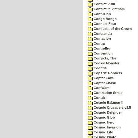
Conflict 2500
Conflict in Vietnam
Confuzion
Congo Bongo
Connect Four
Conquest of the Crown
Constancia
Contagion
Contra
Controller
Convention
Convicts, The
Cookie Monster
Cooltris
Cops 'n' Robbers
Copter Cave
Copter Chase
CoreWars
Coronation Street
Corsair!
Cosmic Balance II
Cosmic Crusaders v3.5
Cosmic Defender
Cosmic Glob
Cosmic Hero
Cosmic Invasion
Cosmic Life
Cosmic Pirate