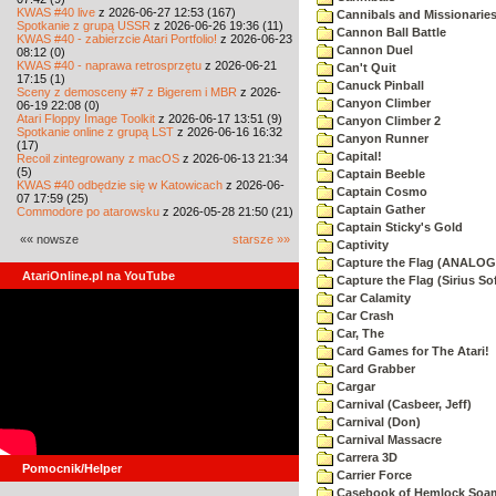
KWAS #40 live
z 2026-06-27 12:53 (167)
Cannibals and Missionarie
Spotkanie z grupą USSR
z 2026-06-26 19:36 (11)
Cannon Ball Battle
KWAS #40 - zabierzcie Atari Portfolio!
z 2026-06-23
Cannon Duel
08:12 (0)
KWAS #40 - naprawa retrosprzętu
z 2026-06-21
Can't Quit
17:15 (1)
Canuck Pinball
Sceny z demosceny #7 z Bigerem i MBR
z 2026-
Canyon Climber
06-19 22:08 (0)
Atari Floppy Image Toolkit
z 2026-06-17 13:51 (9)
Canyon Climber 2
Spotkanie online z grupą LST
z 2026-06-16 16:32
Canyon Runner
(17)
Capital!
Recoil zintegrowany z macOS
z 2026-06-13 21:34
(5)
Captain Beeble
KWAS #40 odbędzie się w Katowicach
z 2026-06-
Captain Cosmo
07 17:59 (25)
Captain Gather
Commodore po atarowsku
z 2026-05-28 21:50 (21)
Captain Sticky's Gold
«« nowsze
starsze »»
Captivity
Capture the Flag (ANALOG
AtariOnline.pl na YouTube
Capture the Flag (Sirius So
Car Calamity
Car Crash
Car, The
Card Games for The Atari!
Card Grabber
Cargar
Carnival (Casbeer, Jeff)
Carnival (Don)
Carnival Massacre
Carrera 3D
Pomocnik/Helper
Carrier Force
Casebook of Hemlock Soa