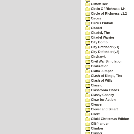
Cimex Rex
Circle Of Richness M4
Circle of Richness v1.2
Circus
Circus Pinball
Citadel
Citadel, The
Citadel Warrior
City Bomb
City Defender (v1)
City Defender (v2)
Cityhawk
Civil War Simulation
Civilization
Claim Jumper
Clash of Kings, The
Clash of Wills
Classic
Classroom Chaos
Classy Chassy
Clear for Action
Cleaver
Clever and Smart
Click!
Click! Christmas Edition
Cliffhanger
Climber
Clipper