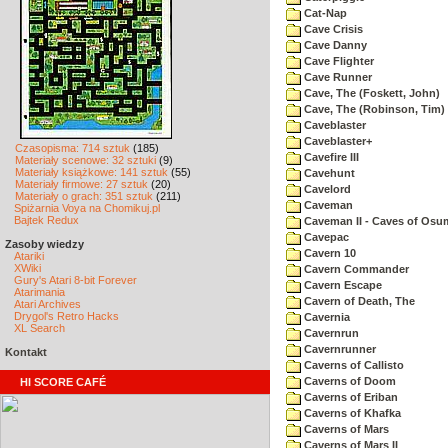
Cat-Nap
Cave Crisis
Cave Danny
Cave Flighter
Cave Runner
Cave, The (Foskett, John)
Cave, The (Robinson, Tim)
Caveblaster
Caveblaster+
Czasopisma: 714 sztuk
(185)
Cavefire III
Materiały scenowe: 32 sztuki
(9)
Materiały książkowe: 141 sztuk
(55)
Cavehunt
Materiały firmowe: 27 sztuk
(20)
Cavelord
Materiały o grach: 351 sztuk
(211)
Caveman
Spiżarnia Voya na Chomikuj.pl
Bajtek Redux
Caveman II - Caves of Osu
Cavepac
Zasoby wiedzy
Cavern 10
Atariki
XWiki
Cavern Commander
Gury's Atari 8-bit Forever
Cavern Escape
Atarimania
Cavern of Death, The
Atari Archives
Drygol's Retro Hacks
Cavernia
XL Search
Cavernrun
Cavernrunner
Kontakt
Caverns of Callisto
Caverns of Doom
HI SCORE CAFÉ
Caverns of Eriban
Caverns of Khafka
Caverns of Mars
Caverns of Mars II