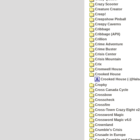
Crazy Scooter
Creature Creator
Creep!
Creepshow Pinball
Creepy Caverns
Cribbage
Cribbage (APX)
Crillion
Crime Adventure
Crime Buster
Crisis Center
Crisis Mountain
Crix
Cromwell House
Crooked House
Crooked House (-)(Halsal
Cropky
Cross Canada Cycle
Crossbow
Crosscheck
Crossfire
Cross-Town Crazy Eight v2
Crossword Magic
Crossword Magic v4.0
Crownland
Crumble's Crisis
Crusade in Europe
Crush Crumble and Chom