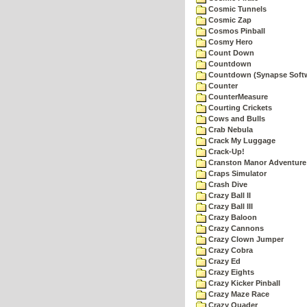
Cosmic Tunnels
Cosmic Zap
Cosmos Pinball
Cosmy Hero
Count Down
Countdown
Countdown (Synapse Soft
Counter
CounterMeasure
Courting Crickets
Cows and Bulls
Crab Nebula
Crack My Luggage
Crack-Up!
Cranston Manor Adventure
Craps Simulator
Crash Dive
Crazy Ball II
Crazy Ball III
Crazy Baloon
Crazy Cannons
Crazy Clown Jumper
Crazy Cobra
Crazy Ed
Crazy Eights
Crazy Kicker Pinball
Crazy Maze Race
Crazy Quader