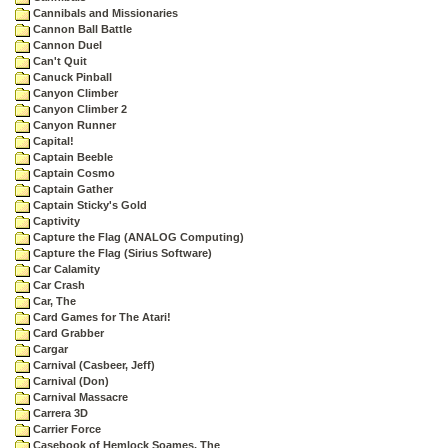
Cannibals and Missionaries
Cannon Ball Battle
Cannon Duel
Can't Quit
Canuck Pinball
Canyon Climber
Canyon Climber 2
Canyon Runner
Capital!
Captain Beeble
Captain Cosmo
Captain Gather
Captain Sticky's Gold
Captivity
Capture the Flag (ANALOG Computing)
Capture the Flag (Sirius Software)
Car Calamity
Car Crash
Car, The
Card Games for The Atari!
Card Grabber
Cargar
Carnival (Casbeer, Jeff)
Carnival (Don)
Carnival Massacre
Carrera 3D
Carrier Force
Casebook of Hemlock Soames, The