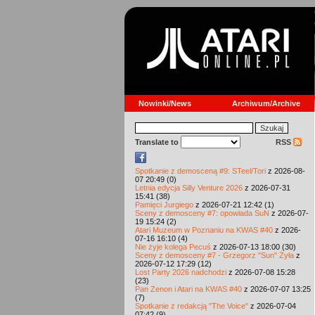
Nowinki/News
Archiwum/Archive
Translate to
RSS
Spotkanie z demosceną #9: STeel/Tori
z 2026-08-
07 20:49 (0)
Letnia edycja Silly Venture 2026
z 2026-07-31
15:41 (38)
Pamięci Jurgiego
z 2026-07-21 12:42 (1)
Sceny z demosceny #7: opowiada SuN
z 2026-07-
19 15:24 (2)
Atari Muzeum w Poznaniu na KWAS #40
z 2026-
07-16 16:10 (4)
Nie żyje kolega Pecuś
z 2026-07-13 18:00 (30)
Sceny z demosceny #7 - Grzegorz "Sun" Żyła
z
2026-07-12 17:29 (12)
Lost Party 2026 nadchodzi
z 2026-07-08 15:28
(23)
Pan Zenon i Atari na KWAS #40
z 2026-07-07 13:25
(7)
Spotkanie z redakcją "The Voice"
z 2026-07-04
07:42 (9)