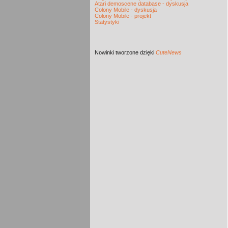
Atari demoscene database - dyskusja
Colony Mobile - dyskusja
Colony Mobile - projekt
Statystyki
Nowinki
tworzone dzięki
CuteNews