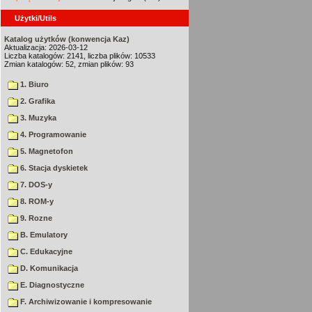
Użytki/Utils
Katalog użytków (konwencja Kaz)
Aktualizacja: 2026-03-12
Liczba katalogów: 2141, liczba plików: 10533
Zmian katalogów: 52, zmian plików: 93
1. Biuro
2. Grafika
3. Muzyka
4. Programowanie
5. Magnetofon
6. Stacja dyskietek
7. DOS-y
8. ROM-y
9. Rozne
B. Emulatory
C. Edukacyjne
D. Komunikacja
E. Diagnostyczne
F. Archiwizowanie i kompresowanie