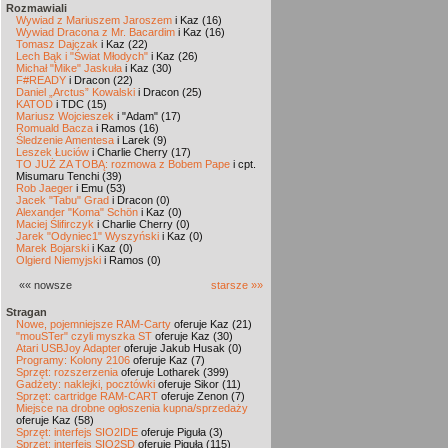
Rozmawiali
Wywiad z Mariuszem Jaroszem
i Kaz (16)
Wywiad Dracona z Mr. Bacardim
i Kaz (16)
Tomasz Dajczak
i Kaz (22)
Lech Bąk i "Świat Młodych"
i Kaz (26)
Michał "Mike" Jaskuła
i Kaz (30)
F#READY
i Dracon (22)
Daniel „Arctus” Kowalski
i Dracon (25)
KATOD
i TDC (15)
Mariusz Wojcieszek
i "Adam" (17)
Romuald Bacza
i Ramos (16)
Śledzenie Amentesa
i Larek (9)
Leszek Łuciów
i Charlie Cherry (17)
TO JUŻ ZA TOBĄ: rozmowa z Bobem Pape
i cpt.
Misumaru Tenchi (39)
Rob Jaeger
i Emu (53)
Jacek "Tabu" Grad
i Dracon (0)
Alexander "Koma" Schön
i Kaz (0)
Maciej Ślifirczyk
i Charlie Cherry (0)
Jarek "Odyniec1" Wyszyński
i Kaz (0)
Marek Bojarski
i Kaz (0)
Olgierd Niemyjski
i Ramos (0)
«« nowsze
starsze »»
Stragan
Nowe, pojemniejsze RAM-Carty
oferuje Kaz (21)
"mouSTer" czyli myszka ST
oferuje Kaz (30)
Atari USBJoy Adapter
oferuje Jakub Husak (0)
Programy: Kolony 2106
oferuje Kaz (7)
Sprzęt: rozszerzenia
oferuje Lotharek (399)
Gadżety: naklejki, pocztówki
oferuje Sikor (11)
Sprzęt: cartridge RAM-CART
oferuje Zenon (7)
Miejsce na drobne ogłoszenia kupna/sprzedaży
oferuje Kaz (58)
Sprzęt: interfejs SIO2IDE
oferuje Piguła (3)
Sprzęt: interfejs SIO2SD
oferuje Piguła (115)