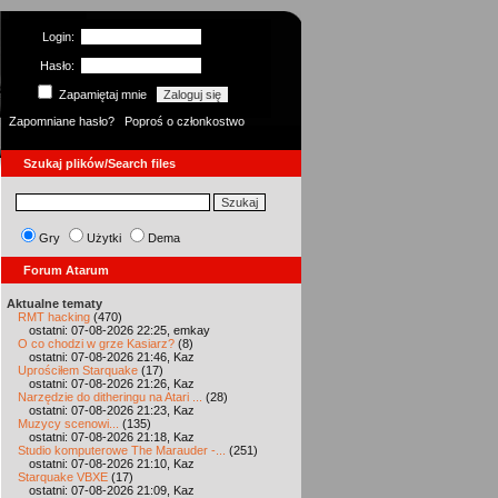
Login:
Hasło:
Zapamiętaj mnie
Zapomniane hasło?
Poproś o członkostwo
Szukaj plików/Search files
Gry
Użytki
Dema
Forum Atarum
Aktualne tematy
RMT hacking
(470)
ostatni: 07-08-2026 22:25, emkay
O co chodzi w grze Kasiarz?
(8)
ostatni: 07-08-2026 21:46, Kaz
Uprościłem Starquake
(17)
ostatni: 07-08-2026 21:26, Kaz
Narzędzie do ditheringu na Atari ...
(28)
ostatni: 07-08-2026 21:23, Kaz
Muzycy scenowi...
(135)
ostatni: 07-08-2026 21:18, Kaz
Studio komputerowe The Marauder -...
(251)
ostatni: 07-08-2026 21:10, Kaz
Starquake VBXE
(17)
ostatni: 07-08-2026 21:09, Kaz