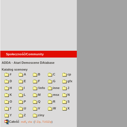
Społeczność/Community
ADDA - Atari Demoscene DAtabase
Katalog scenowy
#
A
B
C
cp
D
E
F
G
gfx
H
I
!info
inne
J
K
L
M
msx
N
O
P
Q
R
S
T
U
V
W
X
Y
Z
ziny
Całość
,
md5
sha
(
7-Zip
,
TUGZip
)