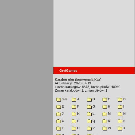
Gry/Games
Katalog gier (konwencja Kaz)
Aktualizacja: 2026-07-19
Liczba katalogów: 8878, liczba plików: 40040
Zmian katalogów: 1, zmian plików: 1
0-9
A
B
C
D
E
F
G
H
I
J
K
L
M
N
O
P
Q
R
S
T
U
V
W
X