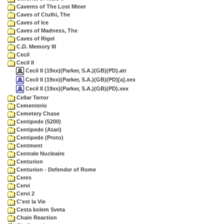
Caverns of The Lost Miner
Caves of Ctulhi, The
Caves of Ice
Caves of Madness, The
Caves of Rigel
C.D. Memory III
Cecil
Cecil II
Cecil II (19xx)(Parker, S.A.)(GB)(PD).atr
Cecil II (19xx)(Parker, S.A.)(GB)(PD)[a].xex
Cecil II (19xx)(Parker, S.A.)(GB)(PD).xex
Cellar Terror
Cementerio
Cemetery Chase
Centipede (5200)
Centipede (Atari)
Centipede (Proto)
Centment
Centrale Nucleaire
Centurion
Centurion - Defender of Rome
Ceres
Cervi
Cervi 2
C'est la Vie
Cesta kolem Sveta
Chain Reaction