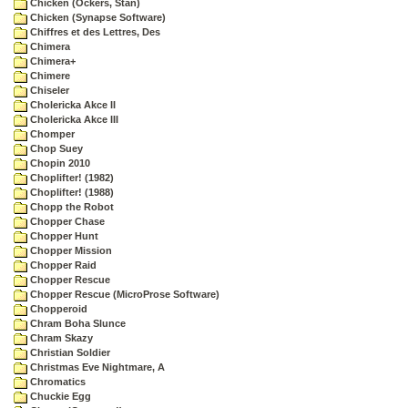
Chicken (Ockers, Stan)
Chicken (Synapse Software)
Chiffres et des Lettres, Des
Chimera
Chimera+
Chimere
Chiseler
Cholericka Akce II
Cholericka Akce III
Chomper
Chop Suey
Chopin 2010
Choplifter! (1982)
Choplifter! (1988)
Chopp the Robot
Chopper Chase
Chopper Hunt
Chopper Mission
Chopper Raid
Chopper Rescue
Chopper Rescue (MicroProse Software)
Chopperoid
Chram Boha Slunce
Chram Skazy
Christian Soldier
Christmas Eve Nightmare, A
Chromatics
Chuckie Egg