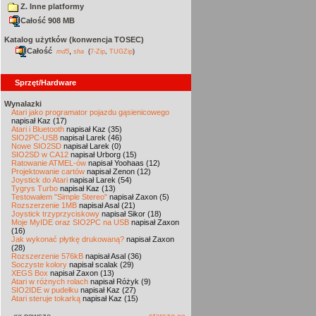
Z. Inne platformy
Całość 908 MB
Katalog użytków (konwencja TOSEC)
Całość
,
md5
sha
(
7-Zip
,
TUGZip
)
Sprzęt/Hardware
Wynalazki
Atari jako programator pojazdu gąsienicowego
napisał Kaz (17)
Atari i Bluetooth
napisał Kaz (35)
SIO2PC-USB
napisał Larek (46)
Nowe SIO2SD
napisał Larek (0)
SIO2SD w CA12
napisał Urborg (15)
Ratowanie ATMEL-ów
napisał Yoohaas (12)
Projektowanie cartów
napisał Zenon (12)
Joystick do Atari
napisał Larek (54)
Tygrys Turbo
napisał Kaz (13)
Testowałem "Simple Stereo"
napisał Zaxon (5)
Rozszerzenie 1MB
napisał Asal (21)
Joystick trzyprzyciskowy
napisał Sikor (18)
Moje MyIDE oraz SIO2PC na USB
napisał Zaxon
(16)
Jak wykonać płytkę drukowaną?
napisał Zaxon
(28)
Rozszerzenie 576kB
napisał Asal (36)
Soczyste kolory
napisał scalak (29)
XEGS Box
napisał Zaxon (13)
Atari w różnych rolach
napisał Różyk (9)
SIO2IDE w pudełku
napisał Kaz (27)
Atari steruje tokarką
napisał Kaz (15)