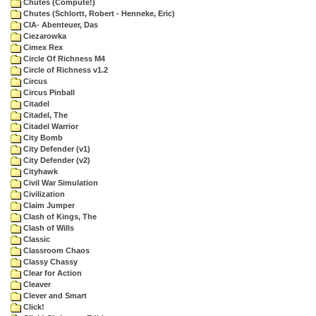
Chutes (Compute!)
Chutes (Schlortt, Robert - Henneke, Eric)
CIA- Abenteuer, Das
Ciezarowka
Cimex Rex
Circle Of Richness M4
Circle of Richness v1.2
Circus
Circus Pinball
Citadel
Citadel, The
Citadel Warrior
City Bomb
City Defender (v1)
City Defender (v2)
Cityhawk
Civil War Simulation
Civilization
Claim Jumper
Clash of Kings, The
Clash of Wills
Classic
Classroom Chaos
Classy Chassy
Clear for Action
Cleaver
Clever and Smart
Click!