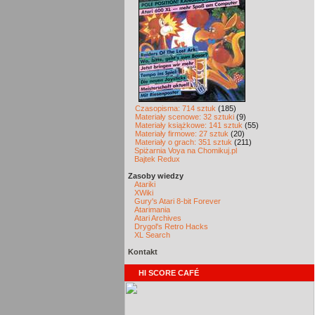
Czasopisma: 714 sztuk
(185)
Materiały scenowe: 32 sztuki
(9)
Materiały książkowe: 141 sztuk
(55)
Materiały firmowe: 27 sztuk
(20)
Materiały o grach: 351 sztuk
(211)
Spiżarnia Voya na Chomikuj.pl
Bajtek Redux
Zasoby wiedzy
Atariki
XWiki
Gury's Atari 8-bit Forever
Atarimania
Atari Archives
Drygol's Retro Hacks
XL Search
Kontakt
HI SCORE CAFÉ