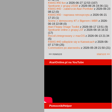
KWAS #40 live
z 2026-06-27 12:53 (167)
Spotkanie z grupą USSR
z 2026-06-26 19:36 (11)
KWAS #40 - zabierzcie Atari Portfolio!
z 2026-06-23
08:12 (0)
KWAS #40 - naprawa retrosprzętu
z 2026-06-21
17:15 (1)
Sceny z demosceny #7 z Bigerem i MBR
z 2026-
06-19 22:08 (0)
Atari Floppy Image Toolkit
z 2026-06-17 13:51 (9)
Spotkanie online z grupą LST
z 2026-06-16 16:32
(17)
Recoil zintegrowany z macOS
z 2026-06-13 21:34
(5)
KWAS #40 odbędzie się w Katowicach
z 2026-06-
07 17:59 (25)
Commodore po atarowsku
z 2026-05-28 21:50 (21)
«« nowsze
starsze »»
AtariOnline.pl na YouTube
Pomocnik/Helper