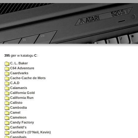
395
gier w katalogu
C
:
C. L. Baker
C64 Adventure
Caardvarks
Cache-Cache de Mots
C.A.D
Calamanis
California Gold
California Run
Callisto
Cambodia
Camel
Cameleon
Candy Factory
Canfield's
Canfield's (O'Neil, Kevin)
Cannibals