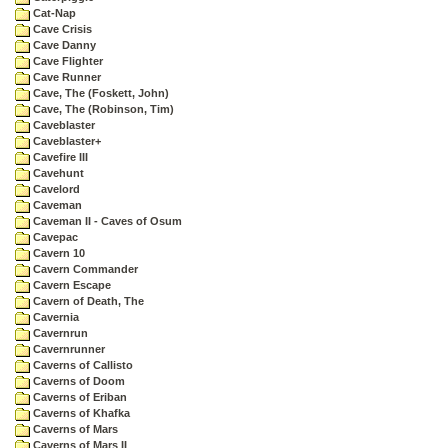
Cat-Nap
Cave Crisis
Cave Danny
Cave Flighter
Cave Runner
Cave, The (Foskett, John)
Cave, The (Robinson, Tim)
Caveblaster
Caveblaster+
Cavefire III
Cavehunt
Cavelord
Caveman
Caveman II - Caves of Osum
Cavepac
Cavern 10
Cavern Commander
Cavern Escape
Cavern of Death, The
Cavernia
Cavernrun
Cavernrunner
Caverns of Callisto
Caverns of Doom
Caverns of Eriban
Caverns of Khafka
Caverns of Mars
Caverns of Mars II