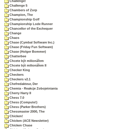
Challenge!
Challenge 5
Chambers of Zorp
Champion, The
Championship Golf
Championship Lode Runner
Chancellor of the Exchequer
Change
Chaos
Chase (Cymbal Software Inc.)
Chase (Friday Fun Software)
Chase (Holger Bommer)
Chatterbee
Chcete být milionářem
Chcete být milionářem II
Checker King
Checkers
Checkers v2.1
Chefredakteur, Der
Chemia - Reakcje Zobojetniania
Cherry Harry II
Chess 7.0
Chess (Compute!)
Chess (Parker Brothers)
Chessmaster 2000, The
Chicken!
Chicken (ACE Newsletter)
Chicken Chase