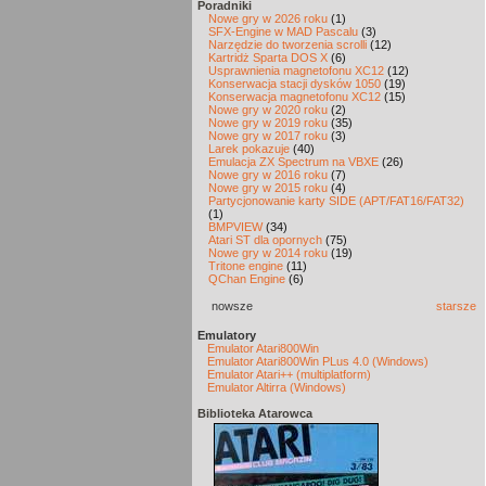
Poradniki
Nowe gry w 2026 roku
(1)
SFX-Engine w MAD Pascalu
(3)
Narzędzie do tworzenia scrolli
(12)
Kartridż Sparta DOS X
(6)
Usprawnienia magnetofonu XC12
(12)
Konserwacja stacji dysków 1050
(19)
Konserwacja magnetofonu XC12
(15)
Nowe gry w 2020 roku
(2)
Nowe gry w 2019 roku
(35)
Nowe gry w 2017 roku
(3)
Larek pokazuje
(40)
Emulacja ZX Spectrum na VBXE
(26)
Nowe gry w 2016 roku
(7)
Nowe gry w 2015 roku
(4)
Partycjonowanie karty SIDE (APT/FAT16/FAT32)
(1)
BMPVIEW
(34)
Atari ST dla opornych
(75)
Nowe gry w 2014 roku
(19)
Tritone engine
(11)
QChan Engine
(6)
nowsze
starsze
Emulatory
Emulator Atari800Win
Emulator Atari800Win PLus 4.0 (Windows)
Emulator Atari++ (multiplatform)
Emulator Altirra (Windows)
Biblioteka Atarowca