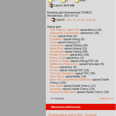
Y
Z
inne
Całość 3074 MB
Katalog gier (konwencja TOSEC)
Aktualizacja: 2021-07-11
Całość
,
md5
sha
(
7-Zip
,
TUGZip
)
Opisy gier
"Old Towers" (Atari ST)
opisał Misza (19)
Submarine Commander
opisał Kaz (36)
Frogs
opisał Xeen (0)
Choplifter!
opisał Urborg (0)
Joust
opisał Urborg (17)
Commando
opisał Urborg (35)
Mario Bros
opisał Urborg (13)
Xenophobe
opisał Urborg (36)
Robbo Forever
opisał tbxx (16)
Kolony 2106
opisał tbxx (3)
Archon II: Adept
opisał Urborg/TDC (9)
Spitfire Ace/Hellcat Ace
opisał Farscape (9)
Wyspa
opisał Kaz (9)
Archon
opisał Urborg/TDC (16)
The Last Starfighter
opisał TDC (30)
Dwie Wieże
opisał Muffy (19)
Basil The Great Mouse Detective
opisał Charlie
Cherry (125)
Inny Świat
opisał Charlie Cherry (17)
Inspektor
opisał Charlie Cherry (19)
Grand Prix Simulator
opisał Charlie Cherry (16)
«« nowsze
starsze »»
Wewnętrzne/Internals
Organizowanie imprez Atari - dyskusja