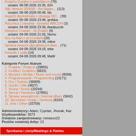
Książka Gorgha o asemblerze
(79)
ostatni: 06-08-2026 15:35, tOri
Silly Venture 2026SE - the bigges...
(113)
ostatni: 06-08-2026 00:48, tdc
AspeQt dla Androida z obsługą SIO...
(39)
ostatni: 05-08-2026 23:48, greblus
Rocznica 1 sierpnia - turówka WRCOH
(3)
ostatni: 04-08-2026 23:36, Ataripuzzle
Dungeon Crawler - AI (Fable)
(9)
ostatni: 04-08-2026 21:05, Nemo
Gry na Atari z pszczołami
(20)
ostatni: 04-08-2026 19:38, miker
Sprawa nowych płyt głównych Atari...
(71)
ostatni: 04-08-2026 19:18, tebe
Konsole z Lidla
(14)
ostatni: 04-08-2026 09:48, MaW
Kategorie Forum Atarum
1. Projekty / Projects
(29855)
2. Grafika / Graphics
(6815)
3. Muzyka i dźwięk / Music and sound
(8058)
4. Programowanie / Programming
(13171)
5. Gry / Games
(36909)
6. Użytki / Utils
(4827)
7. Scena / Scene
(20244)
8. Sprzęt / Hardware
(27891)
9. Sprawy wewnętrzne / Internal affairs
(5842)
10. Sprzedam / Kupię / Zamienię
(8193)
11. Inne / Other
(33759)
Administratorzy:
Adam, Cyprian, Jhusak, Kaz
Użytkowników:
3073
Ostatnio zarejestrowany:
romasso22
Postów ostatniej doby:
13
Spotkania i zloty/Meetings & Parties