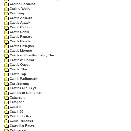
Casino Baccarat
Casino World
Castaway
Castle Assault
Castle Attack
Castle Clobber
Castle Crisis
Castle Fantasy
Castle Hassle
Castle Hexagon
Castle Morgue
Castle of Cire-Nampahc, The
Castle of Horror
Castle Quest
Castle, The
Castle Top
Castle Wolfenstein
Castlemania
Castles and Keys
Castles of Confusion
Catapault
Catapede
Catapill
Catch 88
Catch a Letter
Catch the Skull
Catepillar Races
Caterpiggle