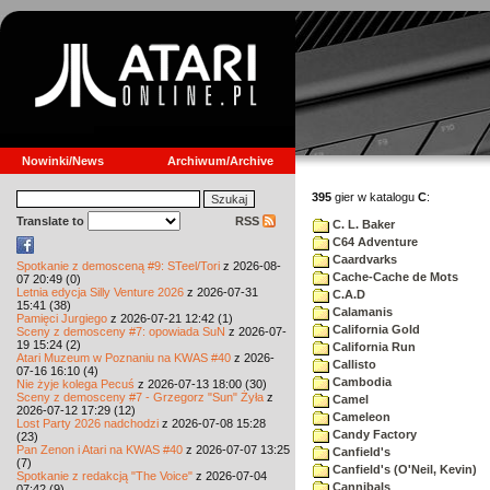
Nowinki/News
Archiwum/Archive
395
gier w katalogu
C
:
Translate to
RSS
C. L. Baker
C64 Adventure
Caardvarks
Spotkanie z demosceną #9: STeel/Tori
z 2026-08-
Cache-Cache de Mots
07 20:49 (0)
Letnia edycja Silly Venture 2026
z 2026-07-31
C.A.D
15:41 (38)
Calamanis
Pamięci Jurgiego
z 2026-07-21 12:42 (1)
California Gold
Sceny z demosceny #7: opowiada SuN
z 2026-07-
19 15:24 (2)
California Run
Atari Muzeum w Poznaniu na KWAS #40
z 2026-
Callisto
07-16 16:10 (4)
Cambodia
Nie żyje kolega Pecuś
z 2026-07-13 18:00 (30)
Sceny z demosceny #7 - Grzegorz "Sun" Żyła
z
Camel
2026-07-12 17:29 (12)
Cameleon
Lost Party 2026 nadchodzi
z 2026-07-08 15:28
Candy Factory
(23)
Pan Zenon i Atari na KWAS #40
z 2026-07-07 13:25
Canfield's
(7)
Canfield's (O'Neil, Kevin)
Spotkanie z redakcją "The Voice"
z 2026-07-04
Cannibals
07:42 (9)