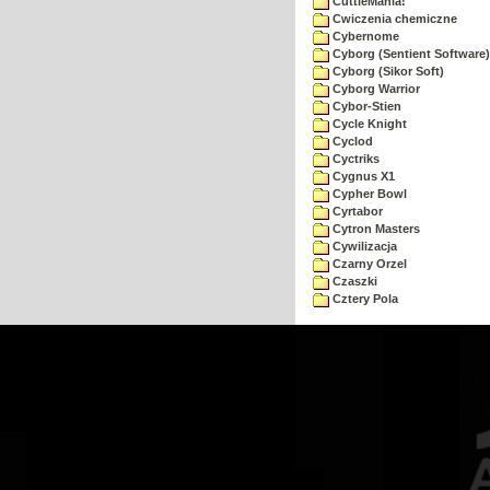
CuttleMania!
Cwiczenia chemiczne
Cybernome
Cyborg (Sentient Software)
Cyborg (Sikor Soft)
Cyborg Warrior
Cybor-Stien
Cycle Knight
Cyclod
Cyctriks
Cygnus X1
Cypher Bowl
Cyrtabor
Cytron Masters
Cywilizacja
Czarny Orzel
Czaszki
Cztery Pola