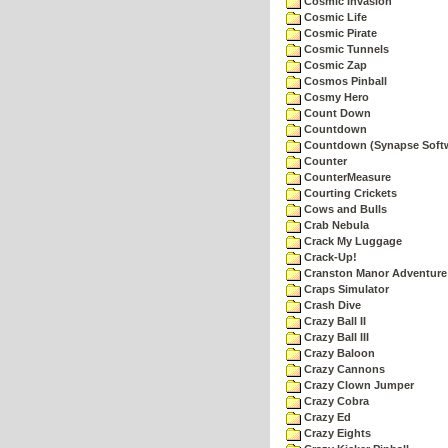
Cosmic Invasion
Cosmic Life
Cosmic Pirate
Cosmic Tunnels
Cosmic Zap
Cosmos Pinball
Cosmy Hero
Count Down
Countdown
Countdown (Synapse Soft
Counter
CounterMeasure
Courting Crickets
Cows and Bulls
Crab Nebula
Crack My Luggage
Crack-Up!
Cranston Manor Adventure
Craps Simulator
Crash Dive
Crazy Ball II
Crazy Ball III
Crazy Baloon
Crazy Cannons
Crazy Clown Jumper
Crazy Cobra
Crazy Ed
Crazy Eights