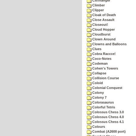
Cliffhanger
Climber
Clipper
Cloak of Death
Close Assault
Closeout!
Cloud Hopper
Cloudburst
Clown Around
Clowns and Balloons
Clues
Cobra Raccce!
Coco-Notes
Codeman
Cohen's Towers
Collapse
Collision Course
Coloid
Colonial Conquest
Colony
Colony 7
Colorasaurus
Colorful Tetris
Colossus Chess 3.0
Colossus Chess 4.0
Colossus Chess 4.1
Colours
Combat (A2600 port)