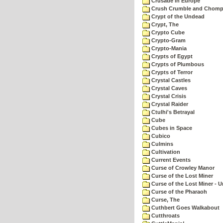
Crusade in Europe
Crush Crumble and Chom
Crypt of the Undead
Crypt, The
Crypto Cube
Crypto-Gram
Crypto-Mania
Crypts of Egypt
Crypts of Plumbous
Crypts of Terror
Crystal Castles
Crystal Caves
Crystal Crisis
Crystal Raider
Ctulhi's Betrayal
Cube
Cubes in Space
Cubico
Culmins
Cultivation
Current Events
Curse of Crowley Manor
Curse of the Lost Miner
Curse of the Lost Miner -
Curse of the Pharaoh
Curse, The
Cuthbert Goes Walkabout
Cutthroats