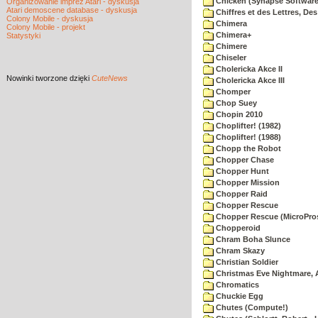
Chicken (Synapse Software
Organizowanie imprez Atari - dyskusja
Atari demoscene database - dyskusja
Chiffres et des Lettres, Des
Colony Mobile - dyskusja
Chimera
Colony Mobile - projekt
Chimera+
Statystyki
Chimere
Chiseler
Cholericka Akce II
Nowinki
tworzone dzięki
CuteNews
Cholericka Akce III
Chomper
Chop Suey
Chopin 2010
Choplifter! (1982)
Choplifter! (1988)
Chopp the Robot
Chopper Chase
Chopper Hunt
Chopper Mission
Chopper Raid
Chopper Rescue
Chopper Rescue (MicroPros
Chopperoid
Chram Boha Slunce
Chram Skazy
Christian Soldier
Christmas Eve Nightmare, 
Chromatics
Chuckie Egg
Chutes (Compute!)