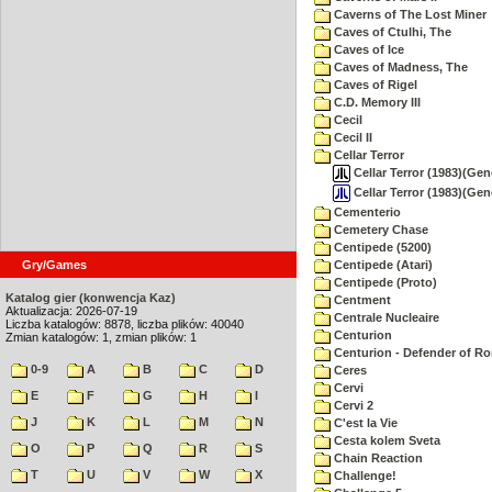
Caverns of The Lost Miner
Caves of Ctulhi, The
Caves of Ice
Caves of Madness, The
Caves of Rigel
C.D. Memory III
Cecil
Cecil II
Cellar Terror
Cellar Terror (1983)(Gene
Cellar Terror (1983)(Gen
Cementerio
Cemetery Chase
Centipede (5200)
Gry/Games
Centipede (Atari)
Centipede (Proto)
Katalog gier (konwencja Kaz)
Centment
Aktualizacja: 2026-07-19
Centrale Nucleaire
Liczba katalogów: 8878, liczba plików: 40040
Centurion
Zmian katalogów: 1, zmian plików: 1
Centurion - Defender of R
0-9
A
B
C
D
Ceres
Cervi
E
F
G
H
I
Cervi 2
J
K
L
M
N
C'est la Vie
Cesta kolem Sveta
O
P
Q
R
S
Chain Reaction
T
U
V
W
X
Challenge!