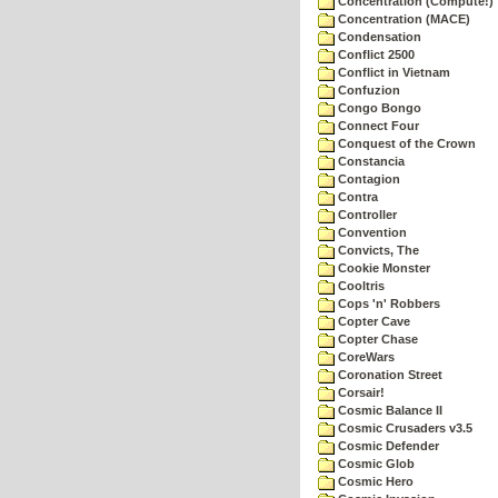
Concentration (Compute!)
Concentration (MACE)
Condensation
Conflict 2500
Conflict in Vietnam
Confuzion
Congo Bongo
Connect Four
Conquest of the Crown
Constancia
Contagion
Contra
Controller
Convention
Convicts, The
Cookie Monster
Cooltris
Cops 'n' Robbers
Copter Cave
Copter Chase
CoreWars
Coronation Street
Corsair!
Cosmic Balance II
Cosmic Crusaders v3.5
Cosmic Defender
Cosmic Glob
Cosmic Hero