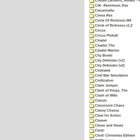
Chutes (Schlortt, Robert - 
CIA- Abenteuer, Das
Ciezarowka
Cimex Rex
Circle Of Richness M4
Circle of Richness v1.2
Circus
Circus Pinball
Citadel
Citadel, The
Citadel Warrior
City Bomb
City Defender (v1)
City Defender (v2)
Cityhawk
Civil War Simulation
Civilization
Claim Jumper
Clash of Kings, The
Clash of Wills
Classic
Classroom Chaos
Classy Chassy
Clear for Action
Cleaver
Clever and Smart
Click!
Click! Christmas Edition