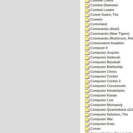
Combat Chess
Combat (Damata)
Combat Leader
Comet Game, The
Comets
Comicland
Commando (Atari)
Commando (New Tigers)
Commando (Robinson, Pete
Commodore Invaders
Compute 4
Computer Acquire
Computer Ambush
Computer Baseball
Computer Battleship
Computer Chess
Computer Cricket
Computer Cricket 2
Computer Crosswords
Computer Inhabitants
Computer Karate
Computer Live
Computer Monopoly
Computer Quarterback v2.
Computer Solution, The
Computer War
Computer-Kran
Conan