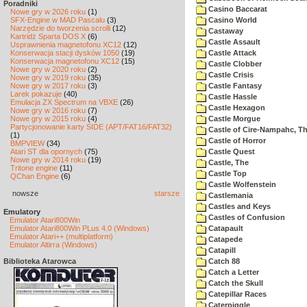
Poradniki
Casino Baccarat
Nowe gry w 2026 roku
(1)
SFX-Engine w MAD Pascalu
(3)
Casino World
Narzędzie do tworzenia scrolli
(12)
Castaway
Kartridż Sparta DOS X
(6)
Castle Assault
Usprawnienia magnetofonu XC12
(12)
Konserwacja stacji dysków 1050
(19)
Castle Attack
Konserwacja magnetofonu XC12
(15)
Castle Clobber
Nowe gry w 2020 roku
(2)
Castle Crisis
Nowe gry w 2019 roku
(35)
Nowe gry w 2017 roku
(3)
Castle Fantasy
Larek pokazuje
(40)
Castle Hassle
Emulacja ZX Spectrum na VBXE
(26)
Castle Hexagon
Nowe gry w 2016 roku
(7)
Nowe gry w 2015 roku
(4)
Castle Morgue
Partycjonowanie karty SIDE (APT/FAT16/FAT32)
Castle of Cire-Nampahc, T
(1)
Castle of Horror
BMPVIEW
(34)
Atari ST dla opornych
(75)
Castle Quest
Nowe gry w 2014 roku
(19)
Castle, The
Tritone engine
(11)
Castle Top
QChan Engine
(6)
Castle Wolfenstein
nowsze
starsze
Castlemania
Castles and Keys
Emulatory
Castles of Confusion
Emulator Atari800Win
Emulator Atari800Win PLus 4.0 (Windows)
Catapault
Emulator Atari++ (multiplatform)
Catapede
Emulator Altirra (Windows)
Catapill
Biblioteka Atarowca
Catch 88
Catch a Letter
Catch the Skull
Catepillar Races
Caterpiggle