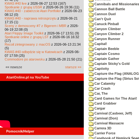
KWAS #40 live
z 2026-06-27 12:53 (167)
Cannibals and Missionarie
Spotkanie z grupą USSR
z 2026-06-26 19:36 (11)
Cannon Ball Battle
KWAS #40 - zabierzcie Atari Portfolio!
z 2026-06-23
Cannon Duel
08:12 (0)
KWAS #40 - naprawa retrosprzętu
z 2026-06-21
Can't Quit
17:15 (1)
Canuck Pinball
Sceny z demosceny #7 z Bigerem i MBR
z 2026-
Canyon Climber
06-19 22:08 (0)
Atari Floppy Image Toolkit
z 2026-06-17 13:51 (9)
Canyon Climber 2
Spotkanie online z grupą LST
z 2026-06-16 16:32
Canyon Runner
(17)
Capital!
Recoil zintegrowany z macOS
z 2026-06-13 21:34
(5)
Captain Beeble
KWAS #40 odbędzie się w Katowicach
z 2026-06-
Captain Cosmo
07 17:59 (25)
Captain Gather
Commodore po atarowsku
z 2026-05-28 21:50 (21)
Captain Sticky's Gold
«« nowsze
starsze »»
Captivity
Capture the Flag (ANALOG
AtariOnline.pl na YouTube
Capture the Flag (Sirius So
Car Calamity
Car Crash
Car, The
Card Games for The Atari!
Card Grabber
Cargar
Carnival (Casbeer, Jeff)
Carnival (Don)
Carnival Massacre
Carrera 3D
Pomocnik/Helper
Carrier Force
Casebook of Hemlock Soa