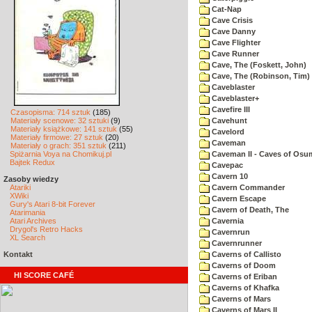
Cat-Nap
Cave Crisis
Cave Danny
Cave Flighter
Cave Runner
Cave, The (Foskett, John)
Cave, The (Robinson, Tim)
Caveblaster
Caveblaster+
Cavefire III
Czasopisma: 714 sztuk
(185)
Materiały scenowe: 32 sztuki
(9)
Cavehunt
Materiały książkowe: 141 sztuk
(55)
Cavelord
Materiały firmowe: 27 sztuk
(20)
Caveman
Materiały o grach: 351 sztuk
(211)
Spiżarnia Voya na Chomikuj.pl
Caveman II - Caves of Osu
Bajtek Redux
Cavepac
Cavern 10
Zasoby wiedzy
Atariki
Cavern Commander
XWiki
Cavern Escape
Gury's Atari 8-bit Forever
Cavern of Death, The
Atarimania
Atari Archives
Cavernia
Drygol's Retro Hacks
Cavernrun
XL Search
Cavernrunner
Kontakt
Caverns of Callisto
Caverns of Doom
HI SCORE CAFÉ
Caverns of Eriban
Caverns of Khafka
Caverns of Mars
Caverns of Mars II