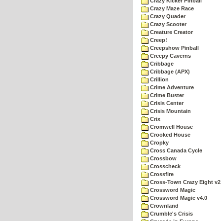
Crazy Kicker Pinball
Crazy Maze Race
Crazy Quader
Crazy Scooter
Creature Creator
Creep!
Creepshow Pinball
Creepy Caverns
Cribbage
Cribbage (APX)
Crillion
Crime Adventure
Crime Buster
Crisis Center
Crisis Mountain
Crix
Cromwell House
Crooked House
Cropky
Cross Canada Cycle
Crossbow
Crosscheck
Crossfire
Cross-Town Crazy Eight v2
Crossword Magic
Crossword Magic v4.0
Crownland
Crumble's Crisis