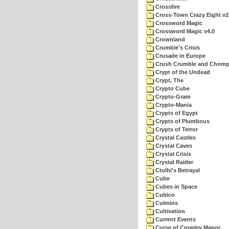
Crossfire
Cross-Town Crazy Eight v2
Crossword Magic
Crossword Magic v4.0
Crownland
Crumble's Crisis
Crusade in Europe
Crush Crumble and Chom
Crypt of the Undead
Crypt, The
Crypto Cube
Crypto-Gram
Crypto-Mania
Crypts of Egypt
Crypts of Plumbous
Crypts of Terror
Crystal Castles
Crystal Caves
Crystal Crisis
Crystal Raider
Ctulhi's Betrayal
Cube
Cubes in Space
Cubico
Culmins
Cultivation
Current Events
Curse of Crowley Manor