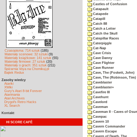
Castles of Confusion
Catapault
Catapede
Catapill
Catch 88
Catch a Letter
Catch the Skull
Catepillar Races
Caterpiggle
Cat-Nap
Czasopisma: 714 sztuk
(185)
Cave Crisis
Materiały scenowe: 32 sztuki
(9)
Materiały książkowe: 141 sztuk
(55)
Cave Danny
Materiały firmowe: 27 sztuk
(20)
Cave Flighter
Materiały o grach: 351 sztuk
(211)
Cave Runner
Spiżarnia Voya na Chomikuj.pl
Bajtek Redux
Cave, The (Foskett, John)
Cave, The (Robinson, Tim)
Zasoby wiedzy
Caveblaster
Atariki
XWiki
Caveblaster+
Gury's Atari 8-bit Forever
Cavefire III
Atarimania
Cavehunt
Atari Archives
Drygol's Retro Hacks
Cavelord
XL Search
Caveman
Caveman II - Caves of Osu
Kontakt
Cavepac
Cavern 10
HI SCORE CAFÉ
Cavern Commander
Cavern Escape
Cavern of Death, The