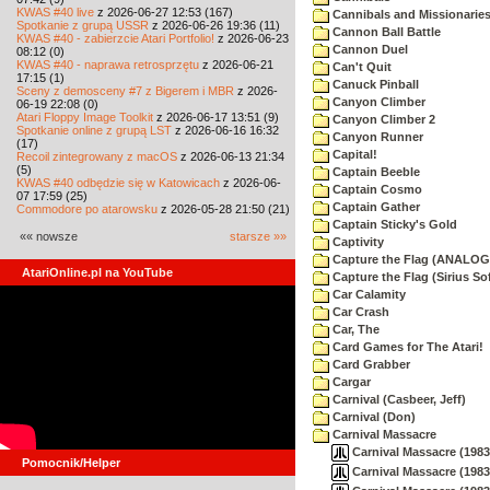
KWAS #40 live
z 2026-06-27 12:53 (167)
Cannibals and Missionarie
Spotkanie z grupą USSR
z 2026-06-26 19:36 (11)
Cannon Ball Battle
KWAS #40 - zabierzcie Atari Portfolio!
z 2026-06-23
Cannon Duel
08:12 (0)
KWAS #40 - naprawa retrosprzętu
z 2026-06-21
Can't Quit
17:15 (1)
Canuck Pinball
Sceny z demosceny #7 z Bigerem i MBR
z 2026-
Canyon Climber
06-19 22:08 (0)
Atari Floppy Image Toolkit
z 2026-06-17 13:51 (9)
Canyon Climber 2
Spotkanie online z grupą LST
z 2026-06-16 16:32
Canyon Runner
(17)
Capital!
Recoil zintegrowany z macOS
z 2026-06-13 21:34
(5)
Captain Beeble
KWAS #40 odbędzie się w Katowicach
z 2026-06-
Captain Cosmo
07 17:59 (25)
Captain Gather
Commodore po atarowsku
z 2026-05-28 21:50 (21)
Captain Sticky's Gold
«« nowsze
starsze »»
Captivity
Capture the Flag (ANALOG
AtariOnline.pl na YouTube
Capture the Flag (Sirius So
Car Calamity
Car Crash
Car, The
Card Games for The Atari!
Card Grabber
Cargar
Carnival (Casbeer, Jeff)
Carnival (Don)
Carnival Massacre
Carnival Massacre (1983
Pomocnik/Helper
Carnival Massacre (1983