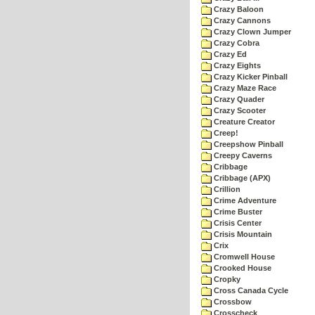
Crazy Baloon
Crazy Cannons
Crazy Clown Jumper
Crazy Cobra
Crazy Ed
Crazy Eights
Crazy Kicker Pinball
Crazy Maze Race
Crazy Quader
Crazy Scooter
Creature Creator
Creep!
Creepshow Pinball
Creepy Caverns
Cribbage
Cribbage (APX)
Crillion
Crime Adventure
Crime Buster
Crisis Center
Crisis Mountain
Crix
Cromwell House
Crooked House
Cropky
Cross Canada Cycle
Crossbow
Crosscheck