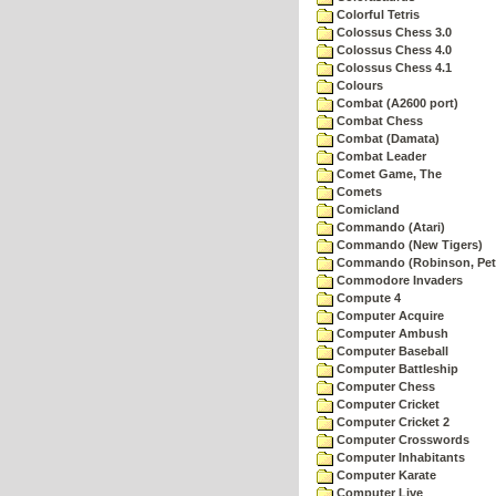
Colorful Tetris
Colossus Chess 3.0
Colossus Chess 4.0
Colossus Chess 4.1
Colours
Combat (A2600 port)
Combat Chess
Combat (Damata)
Combat Leader
Comet Game, The
Comets
Comicland
Commando (Atari)
Commando (New Tigers)
Commando (Robinson, Pete
Commodore Invaders
Compute 4
Computer Acquire
Computer Ambush
Computer Baseball
Computer Battleship
Computer Chess
Computer Cricket
Computer Cricket 2
Computer Crosswords
Computer Inhabitants
Computer Karate
Computer Live