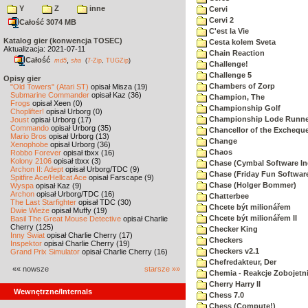
Y
Z
inne
Cervi
Cervi 2
Całość 3074 MB
C'est la Vie
Katalog gier (konwencja TOSEC)
Cesta kolem Sveta
Aktualizacja: 2021-07-11
Chain Reaction
Całość
,
md5
sha
(
7-Zip
,
TUGZip
)
Challenge!
Challenge 5
Opisy gier
Chambers of Zorp
"Old Towers" (Atari ST)
opisał Misza (19)
Submarine Commander
opisał Kaz (36)
Champion, The
Frogs
opisał Xeen (0)
Championship Golf
Choplifter!
opisał Urborg (0)
Championship Lode Runne
Joust
opisał Urborg (17)
Commando
opisał Urborg (35)
Chancellor of the Exchequ
Mario Bros
opisał Urborg (13)
Change
Xenophobe
opisał Urborg (36)
Chaos
Robbo Forever
opisał tbxx (16)
Kolony 2106
opisał tbxx (3)
Chase (Cymbal Software In
Archon II: Adept
opisał Urborg/TDC (9)
Chase (Friday Fun Softwar
Spitfire Ace/Hellcat Ace
opisał Farscape (9)
Chase (Holger Bommer)
Wyspa
opisał Kaz (9)
Archon
opisał Urborg/TDC (16)
Chatterbee
The Last Starfighter
opisał TDC (30)
Chcete být milionářem
Dwie Wieże
opisał Muffy (19)
Chcete být milionářem II
Basil The Great Mouse Detective
opisał Charlie
Cherry (125)
Checker King
Inny Świat
opisał Charlie Cherry (17)
Checkers
Inspektor
opisał Charlie Cherry (19)
Checkers v2.1
Grand Prix Simulator
opisał Charlie Cherry (16)
Chefredakteur, Der
«« nowsze
starsze »»
Chemia - Reakcje Zobojetn
Cherry Harry II
Wewnętrzne/Internals
Chess 7.0
Chess (Compute!)