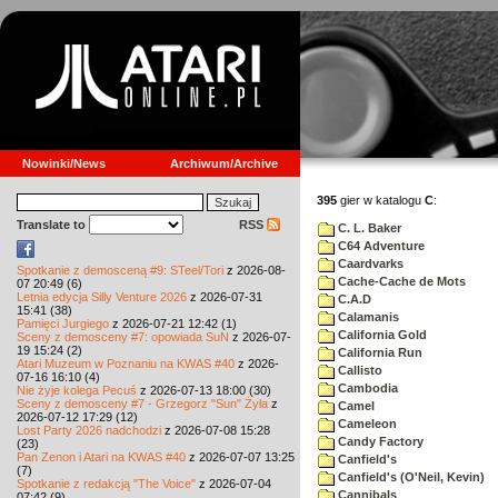
Nowinki/News
Archiwum/Archive
395
gier w katalogu
C
:
Translate to
RSS
C. L. Baker
C64 Adventure
Caardvarks
Spotkanie z demosceną #9: STeel/Tori
z 2026-08-
Cache-Cache de Mots
07 20:49 (6)
Letnia edycja Silly Venture 2026
z 2026-07-31
C.A.D
15:41 (38)
Calamanis
Pamięci Jurgiego
z 2026-07-21 12:42 (1)
California Gold
Sceny z demosceny #7: opowiada SuN
z 2026-07-
19 15:24 (2)
California Run
Atari Muzeum w Poznaniu na KWAS #40
z 2026-
Callisto
07-16 16:10 (4)
Cambodia
Nie żyje kolega Pecuś
z 2026-07-13 18:00 (30)
Sceny z demosceny #7 - Grzegorz "Sun" Żyła
z
Camel
2026-07-12 17:29 (12)
Cameleon
Lost Party 2026 nadchodzi
z 2026-07-08 15:28
Candy Factory
(23)
Pan Zenon i Atari na KWAS #40
z 2026-07-07 13:25
Canfield's
(7)
Canfield's (O'Neil, Kevin)
Spotkanie z redakcją "The Voice"
z 2026-07-04
Cannibals
07:42 (9)