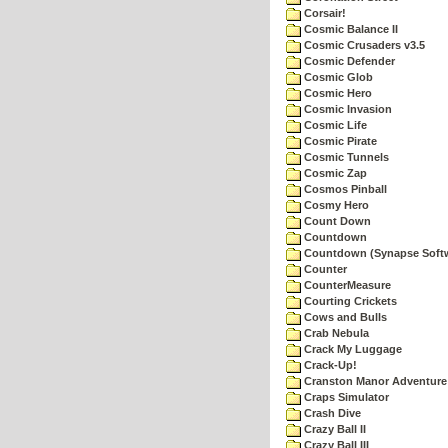
Corsair!
Cosmic Balance II
Cosmic Crusaders v3.5
Cosmic Defender
Cosmic Glob
Cosmic Hero
Cosmic Invasion
Cosmic Life
Cosmic Pirate
Cosmic Tunnels
Cosmic Zap
Cosmos Pinball
Cosmy Hero
Count Down
Countdown
Countdown (Synapse Soft
Counter
CounterMeasure
Courting Crickets
Cows and Bulls
Crab Nebula
Crack My Luggage
Crack-Up!
Cranston Manor Adventure
Craps Simulator
Crash Dive
Crazy Ball II
Crazy Ball III