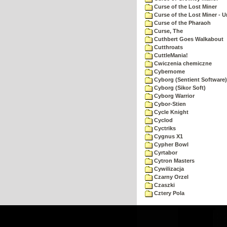
Curse of the Lost Miner
Curse of the Lost Miner -
Curse of the Pharaoh
Curse, The
Cuthbert Goes Walkabout
Cutthroats
CuttleMania!
Cwiczenia chemiczne
Cybernome
Cyborg (Sentient Software)
Cyborg (Sikor Soft)
Cyborg Warrior
Cybor-Stien
Cycle Knight
Cyclod
Cyctriks
Cygnus X1
Cypher Bowl
Cyrtabor
Cytron Masters
Cywilizacja
Czarny Orzel
Czaszki
Cztery Pola