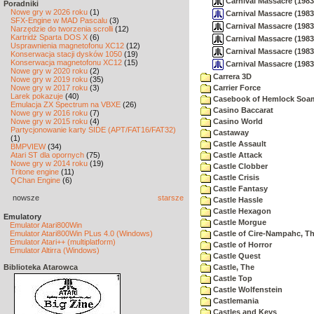
Carnival Massacre (1983
Poradniki
Nowe gry w 2026 roku
(1)
Carnival Massacre (1983
SFX-Engine w MAD Pascalu
(3)
Carnival Massacre (1983
Narzędzie do tworzenia scrolli
(12)
Kartridż Sparta DOS X
(6)
Carnival Massacre (1983
Usprawnienia magnetofonu XC12
(12)
Carnival Massacre (1983)
Konserwacja stacji dysków 1050
(19)
Konserwacja magnetofonu XC12
(15)
Carnival Massacre (1983
Nowe gry w 2020 roku
(2)
Carrera 3D
Nowe gry w 2019 roku
(35)
Nowe gry w 2017 roku
(3)
Carrier Force
Larek pokazuje
(40)
Casebook of Hemlock Soa
Emulacja ZX Spectrum na VBXE
(26)
Casino Baccarat
Nowe gry w 2016 roku
(7)
Nowe gry w 2015 roku
(4)
Casino World
Partycjonowanie karty SIDE (APT/FAT16/FAT32)
Castaway
(1)
Castle Assault
BMPVIEW
(34)
Atari ST dla opornych
(75)
Castle Attack
Nowe gry w 2014 roku
(19)
Castle Clobber
Tritone engine
(11)
Castle Crisis
QChan Engine
(6)
Castle Fantasy
nowsze
starsze
Castle Hassle
Castle Hexagon
Emulatory
Castle Morgue
Emulator Atari800Win
Emulator Atari800Win PLus 4.0 (Windows)
Castle of Cire-Nampahc, T
Emulator Atari++ (multiplatform)
Castle of Horror
Emulator Altirra (Windows)
Castle Quest
Biblioteka Atarowca
Castle, The
Castle Top
Castle Wolfenstein
Castlemania
Castles and Keys