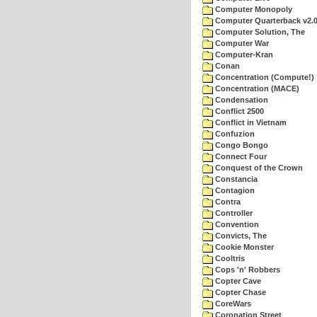
Computer Monopoly
Computer Quarterback v2.
Computer Solution, The
Computer War
Computer-Kran
Conan
Concentration (Compute!)
Concentration (MACE)
Condensation
Conflict 2500
Conflict in Vietnam
Confuzion
Congo Bongo
Connect Four
Conquest of the Crown
Constancia
Contagion
Contra
Controller
Convention
Convicts, The
Cookie Monster
Cooltris
Cops 'n' Robbers
Copter Cave
Copter Chase
CoreWars
Coronation Street