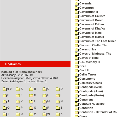
Cavernia
Cavernrun
Cavernrunner
Caverns of Callisto
Caverns of Doom
Caverns of Eriban
Caverns of Khafka
Caverns of Mars
Caverns of Mars II
Caverns of The Lost Miner
Caves of Ctulhi, The
Caves of Ice
Caves of Madness, The
Caves of Rigel
C.D. Memory III
Gry/Games
Cecil
Cecil II
Katalog gier (konwencja Kaz)
Cellar Terror
Aktualizacja: 2026-07-19
Liczba katalogów: 8878, liczba plików: 40040
Cementerio
Zmian katalogów: 1, zmian plików: 1
Cemetery Chase
Centipede (5200)
0-9
A
B
C
D
Centipede (Atari)
E
F
G
H
I
Centipede (Proto)
Centment
J
K
L
M
N
Centrale Nucleaire
O
P
Q
R
S
Centurion
Centurion - Defender of R
T
U
V
W
X
Ceres