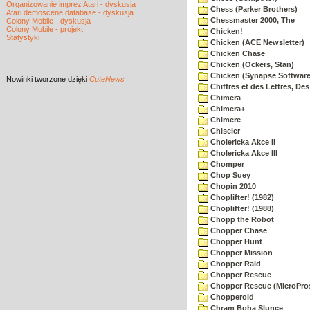
Organizowanie imprez Atari - dyskusja
Chess (Parker Brothers)
Atari demoscene database - dyskusja
Chessmaster 2000, The
Colony Mobile - dyskusja
Colony Mobile - projekt
Chicken!
Statystyki
Chicken (ACE Newsletter)
Chicken Chase
Chicken (Ockers, Stan)
Chicken (Synapse Software
Nowinki
tworzone dzięki
CuteNews
Chiffres et des Lettres, Des
Chimera
Chimera+
Chimere
Chiseler
Cholericka Akce II
Cholericka Akce III
Chomper
Chop Suey
Chopin 2010
Choplifter! (1982)
Choplifter! (1988)
Chopp the Robot
Chopper Chase
Chopper Hunt
Chopper Mission
Chopper Raid
Chopper Rescue
Chopper Rescue (MicroPros
Chopperoid
Chram Boha Slunce