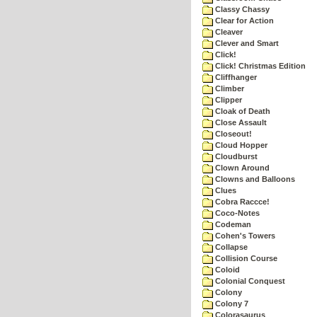
Classy Chassy
Clear for Action
Cleaver
Clever and Smart
Click!
Click! Christmas Edition
Cliffhanger
Climber
Clipper
Cloak of Death
Close Assault
Closeout!
Cloud Hopper
Cloudburst
Clown Around
Clowns and Balloons
Clues
Cobra Raccce!
Coco-Notes
Codeman
Cohen's Towers
Collapse
Collision Course
Coloid
Colonial Conquest
Colony
Colony 7
Colorasaurus