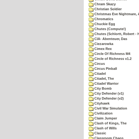
Chram Skazy
Christian Soldier
Christmas Eve Nightmare, 
Chromatics
Chuckie Egg
Chutes (Compute!)
Chutes (Schlortt, Robert - 
CIA- Abenteuer, Das
Ciezarowka
Cimex Rex
Circle Of Richness M4
Circle of Richness v1.2
Circus
Circus Pinball
Citadel
Citadel, The
Citadel Warrior
City Bomb
City Defender (v1)
City Defender (v2)
Cityhawk
Civil War Simulation
Civilization
Claim Jumper
Clash of Kings, The
Clash of Wills
Classic
Classroom Chaos