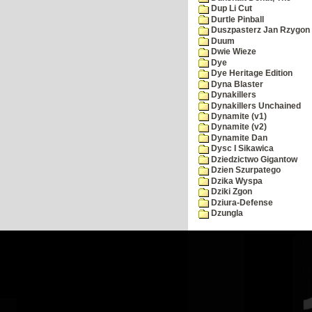
Dup Li Cut
Durtle Pinball
Duszpasterz Jan Rzygon
Duum
Dwie Wieze
Dye
Dye Heritage Edition
Dyna Blaster
Dynakillers
Dynakillers Unchained
Dynamite (v1)
Dynamite (v2)
Dynamite Dan
Dysc I Sikawica
Dziedzictwo Gigantow
Dzien Szurpatego
Dzika Wyspa
Dziki Zgon
Dziura-Defense
Dzungla