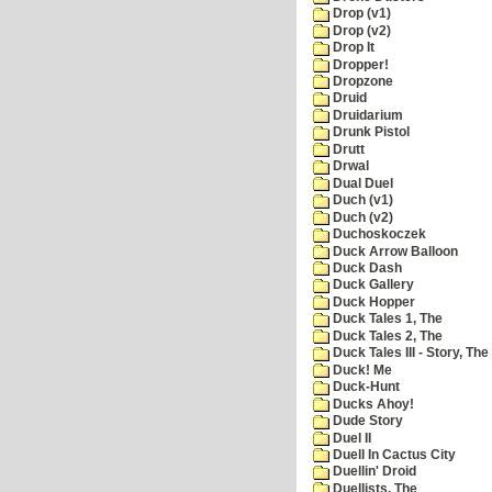
Drop (v1)
Drop (v2)
Drop It
Dropper!
Dropzone
Druid
Druidarium
Drunk Pistol
Drutt
Drwal
Dual Duel
Duch (v1)
Duch (v2)
Duchoskoczek
Duck Arrow Balloon
Duck Dash
Duck Gallery
Duck Hopper
Duck Tales 1, The
Duck Tales 2, The
Duck Tales III - Story, The
Duck! Me
Duck-Hunt
Ducks Ahoy!
Dude Story
Duel II
Duell In Cactus City
Duellin' Droid
Duellists, The