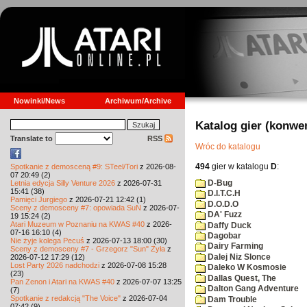
Nowinki/News
Archiwum/Archive
Katalog gier (konwe
Translate to
RSS
Wróc do katalogu
494
gier w katalogu
D
:
Spotkanie z demosceną #9: STeel/Tori
z 2026-08-
07 20:49 (2)
D-Bug
Letnia edycja Silly Venture 2026
z 2026-07-31
15:41 (38)
D.I.T.C.H
Pamięci Jurgiego
z 2026-07-21 12:42 (1)
D.O.D.O
Sceny z demosceny #7: opowiada SuN
z 2026-07-
DA' Fuzz
19 15:24 (2)
Atari Muzeum w Poznaniu na KWAS #40
z 2026-
Daffy Duck
07-16 16:10 (4)
Dagobar
Nie żyje kolega Pecuś
z 2026-07-13 18:00 (30)
Dairy Farming
Sceny z demosceny #7 - Grzegorz "Sun" Żyła
z
Dalej Niz Slonce
2026-07-12 17:29 (12)
Lost Party 2026 nadchodzi
z 2026-07-08 15:28
Daleko W Kosmosie
(23)
Dallas Quest, The
Pan Zenon i Atari na KWAS #40
z 2026-07-07 13:25
Dalton Gang Adventure
(7)
Spotkanie z redakcją "The Voice"
z 2026-07-04
Dam Trouble
07:42 (9)