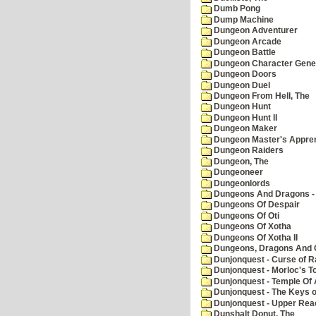
Dumb Pong
Dump Machine
Dungeon Adventurer
Dungeon Arcade
Dungeon Battle
Dungeon Character Gene
Dungeon Doors
Dungeon Duel
Dungeon From Hell, The
Dungeon Hunt
Dungeon Hunt II
Dungeon Maker
Dungeon Master's Appren
Dungeon Raiders
Dungeon, The
Dungeoneer
Dungeonlords
Dungeons And Dragons - 
Dungeons Of Despair
Dungeons Of Oti
Dungeons Of Xotha
Dungeons Of Xotha II
Dungeons, Dragons And O
Dunjonquest - Curse of R
Dunjonquest - Morloc's T
Dunjonquest - Temple Of 
Dunjonquest - The Keys 
Dunjonquest - Upper Rea
Dunshalt Donut, The