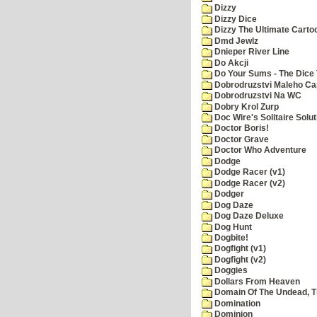
Dizzy
Dizzy Dice
Dizzy The Ultimate Carto
Dmd Jewlz
Dnieper River Line
Do Akcji
Do Your Sums - The Dice 
Dobrodruzstvi Maleho Cap
Dobrodruzstvi Na WC
Dobry Krol Zurp
Doc Wire's Solitaire Solut
Doctor Boris!
Doctor Grave
Doctor Who Adventure
Dodge
Dodge Racer (v1)
Dodge Racer (v2)
Dodger
Dog Daze
Dog Daze Deluxe
Dog Hunt
Dogbite!
Dogfight (v1)
Dogfight (v2)
Doggies
Dollars From Heaven
Domain Of The Undead, 
Domination
Dominion