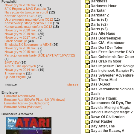
Darkness
Poradniki
Nowe gry w 2026 roku
(1)
Darkness Hour
SFX-Engine w MAD Pascalu
(3)
Darkstar
Narzędzie do tworzenia scrolli
(12)
Darkstar 2
Kartridż Sparta DOS X
(6)
Usprawnienia magnetofonu XC12
(12)
Darts (v1)
Konserwacja stacji dysków 1050
(19)
Darts (v2)
Konserwacja magnetofonu XC12
(15)
Darts (v3)
Nowe gry w 2020 roku
(2)
Das Alte Haus
Nowe gry w 2019 roku
(35)
Nowe gry w 2017 roku
(3)
Das Boersenspiel
Larek pokazuje
(40)
Das CIA- Abenteuer
Emulacja ZX Spectrum na VBXE
(26)
Das Dorf Der Toten
Nowe gry w 2016 roku
(7)
Nowe gry w 2015 roku
(4)
Das Erste Deutsche D&D
Partycjonowanie karty SIDE (APT/FAT16/FAT32)
Das Geheimnis Der Oster
(1)
Das Grab Im Moor
BMPVIEW
(34)
Das Imperium Der Konig
Atari ST dla opornych
(75)
Nowe gry w 2014 roku
(19)
Das Inglenook Rangier Pu
Tritone engine
(11)
Das Sylvester Adventure
QChan Engine
(6)
Das Thera-Med
nowsze
starsze
Das U-Boot
Das Verzauberte Schloss
Emulatory
Dash
Emulator Atari800Win
Dateline Titanic
Emulator Atari800Win PLus 4.0 (Windows)
Datestones Of Ryn, The
Emulator Atari++ (multiplatform)
Emulator Altirra (Windows)
David's Midnight Magic
David's Midnight Magic 2
Biblioteka Atarowca
Dawn Of Civilization
Dawn Raider
Day After, The
Day at the Races, A