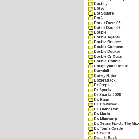
Dostihy
Dot A
Dot Square
DotA
Dotter Dash 06
Dotter Dash 07
Double
Double Agents
Double Bounce
Double Cannons
Double Decker
Double Or Quits
Double Trouble
Doughtydan Remix
Downhill
Dowry Bribe
Dozerattack
Dr Freps
Dr Sparkz
Dr Sparkz 2020
Dr. Boom!
Dr. Download
Dr. Livingston
Dr. Mario
Dr. Mindwarp
Dr. Seuss Fix-Up The Mix
Dr. Tom's Castle
Dr. Waco
Drac Is Back