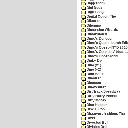
Diggerbonk
Digi Duck
Digit Dodge
Digital Couch, The
Diktator
Dilemma
Dimension Wizards
Dimension X
Dimo's Dungeon
Dimo's Quest - Lurch Edit
Dimo's Quest - NYD 2015 
Dimo's Quest In Abbuc L
Dimo's Underworld
Dinky-Do
Dino (v1)
Dino (v2)
Dino Battle
Dinodrab
Dinosaur
Dinoventure!
Dirt Track Speedway
Dirty Harry Pinball
Dirty Money
Disc Hopper
Disc O Pop
Discovery Incident, The
Diver
Divested Bell
Division Drill