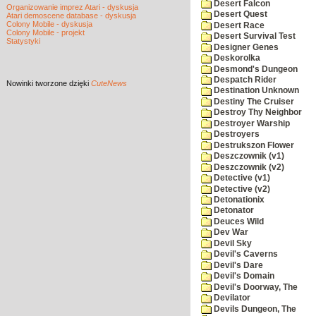
Desert Falcon
Organizowanie imprez Atari - dyskusja
Desert Quest
Atari demoscene database - dyskusja
Colony Mobile - dyskusja
Desert Race
Colony Mobile - projekt
Desert Survival Test
Statystyki
Designer Genes
Deskorolka
Desmond's Dungeon
Despatch Rider
Nowinki
tworzone dzięki
CuteNews
Destination Unknown
Destiny The Cruiser
Destroy Thy Neighbor
Destroyer Warship
Destroyers
Destrukszon Flower
Deszczownik (v1)
Deszczownik (v2)
Detective (v1)
Detective (v2)
Detonationix
Detonator
Deuces Wild
Dev War
Devil Sky
Devil's Caverns
Devil's Dare
Devil's Domain
Devil's Doorway, The
Devilator
Devils Dungeon, The