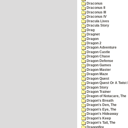
Draconus
Draconus II
Draconus III
Draconus IV
Dracula Lives
Dracula Story
Drag
Dragnet
Dragon
Dragon 2
Dragon Adventure
Dragon Castle
Dragon Chase
Dragon Defense
Dragon Games
Dragon Master
Dragon Maze
Dragon Quest
Dragon Quest Or A Twist I
Dragon Story
Dragon Trainer
Dragon of Notacare, The
Dragon's Breath
Dragon's Den, The
Dragon's Eye, The
Dragon's Hideaway
Dragon's Keep
Dragon's Tail, The
Dragonfire