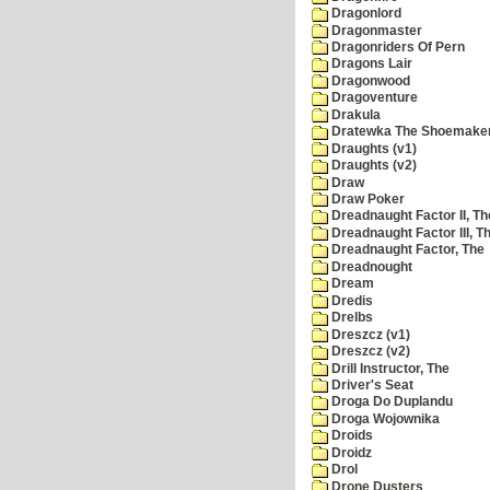
Dragonlord
Dragonmaster
Dragonriders Of Pern
Dragons Lair
Dragonwood
Dragoventure
Drakula
Dratewka The Shoemake
Draughts (v1)
Draughts (v2)
Draw
Draw Poker
Dreadnaught Factor II, Th
Dreadnaught Factor III, T
Dreadnaught Factor, The
Dreadnought
Dream
Dredis
Drelbs
Dreszcz (v1)
Dreszcz (v2)
Drill Instructor, The
Driver's Seat
Droga Do Duplandu
Droga Wojownika
Droids
Droidz
Drol
Drone Dusters