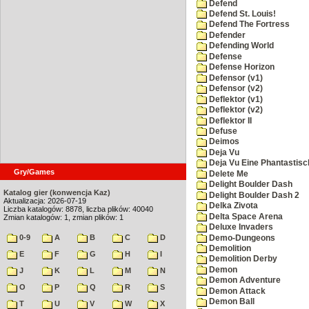
Defend
Defend St. Louis!
Defend The Fortress
Defender
Defending World
Defense
Defense Horizon
Defensor (v1)
Defensor (v2)
Deflektor (v1)
Deflektor (v2)
Deflektor II
Defuse
Deimos
Deja Vu
Deja Vu Eine Phantastisc
Gry/Games
Delete Me
Delight Boulder Dash
Katalog gier (konwencja Kaz)
Delight Boulder Dash 2
Aktualizacja: 2026-07-19
Delka Zivota
Liczba katalogów: 8878, liczba plików: 40040
Delta Space Arena
Zmian katalogów: 1, zmian plików: 1
Deluxe Invaders
0-9
A
B
C
D
Demo-Dungeons
Demolition
E
F
G
H
I
Demolition Derby
Demon
J
K
L
M
N
Demon Adventure
O
P
Q
R
S
Demon Attack
Demon Ball
T
U
V
W
X