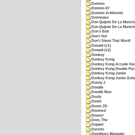
Domino
Domino 87
Domino Arithmetic
Dominoes
Don Quijote De La Manch
Don Quijote De La Manch
Don's Ball
Don't Go!
Don't Shoot That Word!
Donald (v1)
Donald (v2)
Donkey
Donkey Kong
Donkey Kong Arcade Ha
Donkey Kong Double Pa
Donkey Kong Junior
Donkey Kong Junior Enh
Donny 2
Doodle
Doodle Man
Doofy
Doom
Doom 2D
Doomed
Doons!
Door, The
Doppel
Doremi
Dostihovy Manager