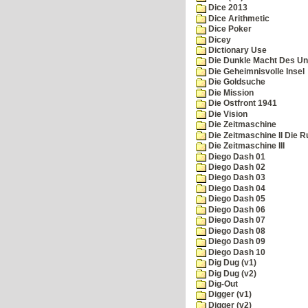
Dice 2013
Dice Arithmetic
Dice Poker
Dicey
Dictionary Use
Die Dunkle Macht Des Un
Die Geheimnisvolle Insel
Die Goldsuche
Die Mission
Die Ostfront 1941
Die Vision
Die Zeitmaschine
Die Zeitmaschine II Die 
Die Zeitmaschine III
Diego Dash 01
Diego Dash 02
Diego Dash 03
Diego Dash 04
Diego Dash 05
Diego Dash 06
Diego Dash 07
Diego Dash 08
Diego Dash 09
Diego Dash 10
Dig Dug (v1)
Dig Dug (v2)
Dig-Out
Digger (v1)
Digger (v2)