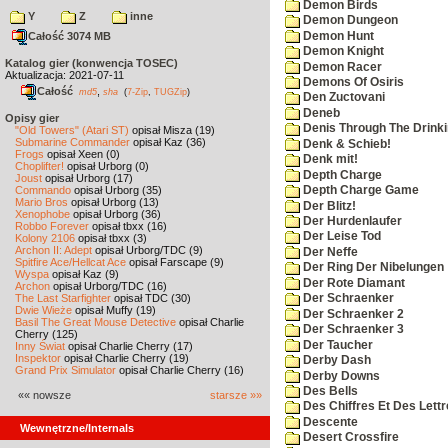
Demon Birds
Y
Z
inne
Demon Dungeon
Demon Hunt
Całość 3074 MB
Demon Knight
Katalog gier (konwencja TOSEC)
Demon Racer
Aktualizacja: 2021-07-11
Demons Of Osiris
Całość
,
md5
sha
(
7-Zip
,
TUGZip
)
Den Zuctovani
Deneb
Opisy gier
Denis Through The Drinki
"Old Towers" (Atari ST)
opisał Misza (19)
Submarine Commander
opisał Kaz (36)
Denk & Schieb!
Frogs
opisał Xeen (0)
Denk mit!
Choplifter!
opisał Urborg (0)
Depth Charge
Joust
opisał Urborg (17)
Commando
opisał Urborg (35)
Depth Charge Game
Mario Bros
opisał Urborg (13)
Der Blitz!
Xenophobe
opisał Urborg (36)
Der Hurdenlaufer
Robbo Forever
opisał tbxx (16)
Der Leise Tod
Kolony 2106
opisał tbxx (3)
Archon II: Adept
opisał Urborg/TDC (9)
Der Neffe
Spitfire Ace/Hellcat Ace
opisał Farscape (9)
Der Ring Der Nibelungen
Wyspa
opisał Kaz (9)
Der Rote Diamant
Archon
opisał Urborg/TDC (16)
The Last Starfighter
opisał TDC (30)
Der Schraenker
Dwie Wieże
opisał Muffy (19)
Der Schraenker 2
Basil The Great Mouse Detective
opisał Charlie
Der Schraenker 3
Cherry (125)
Der Taucher
Inny Świat
opisał Charlie Cherry (17)
Inspektor
opisał Charlie Cherry (19)
Derby Dash
Grand Prix Simulator
opisał Charlie Cherry (16)
Derby Downs
Des Bells
«« nowsze
starsze »»
Des Chiffres Et Des Lett
Descente
Wewnętrzne/Internals
Desert Crossfire