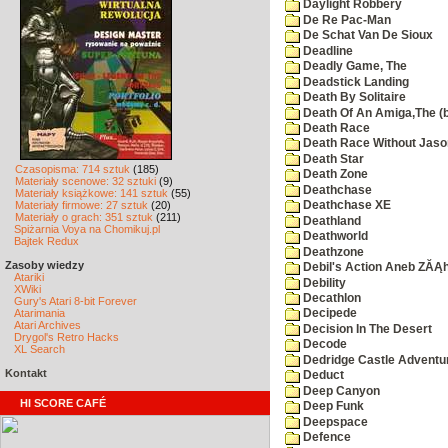
Daylight Robbery
De Re Pac-Man
De Schat Van De Sioux
Deadline
Deadly Game, The
Deadstick Landing
Death By Solitaire
Death Of An Amiga,The (b
Death Race
Death Race Without Jaso
Death Star
Czasopisma: 714 sztuk
(185)
Death Zone
Materiały scenowe: 32 sztuki
(9)
Deathchase
Materiały książkowe: 141 sztuk
(55)
Materiały firmowe: 27 sztuk
(20)
Deathchase XE
Materiały o grach: 351 sztuk
(211)
Deathland
Spiżarnia Voya na Chomikuj.pl
Deathworld
Bajtek Redux
Deathzone
Zasoby wiedzy
Debil's Action Aneb ZĂĄ
Atariki
Debility
XWiki
Decathlon
Gury's Atari 8-bit Forever
Atarimania
Decipede
Atari Archives
Decision In The Desert
Drygol's Retro Hacks
Decode
XL Search
Dedridge Castle Adventu
Kontakt
Deduct
Deep Canyon
HI SCORE CAFÉ
Deep Funk
Deepspace
Defence