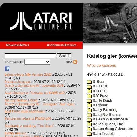
Nowinki/News
Archiwum/Archive
Katalog gier (konwe
Translate to
RSS
Wróc do katalogu
494
gier w katalogu
D
:
Letnia edycja Silly Venture 2026
z 2026-07-31
15:41 (37)
D-Bug
Pamięci Jurgiego
z 2026-07-21 12:42 (1)
Sceny z demosceny #7: opowiada SuN
z 2026-07-
D.I.T.C.H
19 15:24 (2)
D.O.D.O
Atari Muzeum w Poznaniu na KWAS #40
z 2026-
DA' Fuzz
07-16 16:10 (4)
Nie żyje kolega Pecuś
z 2026-07-13 18:00 (30)
Daffy Duck
Sceny z demosceny #7 - Grzegorz "Sun" Żyła
z
Dagobar
2026-07-12 17:29 (12)
Dairy Farming
Lost Party 2026 nadchodzi
z 2026-07-08 15:28
Dalej Niz Slonce
(23)
Pan Zenon i Atari na KWAS #40
z 2026-07-07 13:25
Daleko W Kosmosie
(7)
Dallas Quest, The
Spotkanie z redakcją "The Voice"
z 2026-07-04
Dalton Gang Adventure
07:42 (9)
KWAS #40 live
z 2026-06-27 12:53 (167)
Dam Trouble
Spotkanie z grupą USSR
z 2026-06-26 19:36 (11)