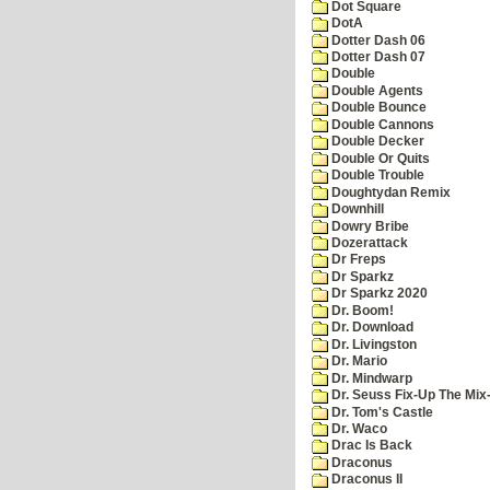
Dot Square
DotA
Dotter Dash 06
Dotter Dash 07
Double
Double Agents
Double Bounce
Double Cannons
Double Decker
Double Or Quits
Double Trouble
Doughtydan Remix
Downhill
Dowry Bribe
Dozerattack
Dr Freps
Dr Sparkz
Dr Sparkz 2020
Dr. Boom!
Dr. Download
Dr. Livingston
Dr. Mario
Dr. Mindwarp
Dr. Seuss Fix-Up The Mix
Dr. Tom's Castle
Dr. Waco
Drac Is Back
Draconus
Draconus II