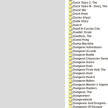
Duck Tales 2, The
Duck Tales III - Story, The
Duck! Me
Duck-Hunt
Ducks Ahoy!
Dude Story
Duel II
Duell In Cactus City
Duellin' Droid
Duellists, The
Dumb Pong
Dump Machine
Dungeon Adventurer
Dungeon Arcade
Dungeon Battle
Dungeon Character Gene
Dungeon Doors
Dungeon Duel
Dungeon From Hell, The
Dungeon Hunt
Dungeon Hunt II
Dungeon Maker
Dungeon Master's Appren
Dungeon Raiders
Dungeon, The
Dungeoneer
Dungeonlords
Dungeons And Dragons - 
Dungeons Of Despair