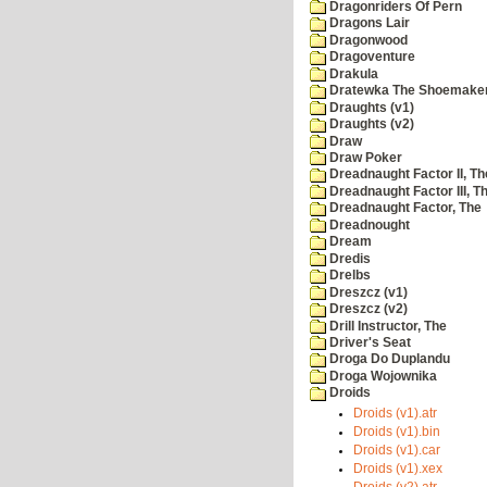
Dragonriders Of Pern
Dragons Lair
Dragonwood
Dragoventure
Drakula
Dratewka The Shoemake
Draughts (v1)
Draughts (v2)
Draw
Draw Poker
Dreadnaught Factor II, Th
Dreadnaught Factor III, T
Dreadnaught Factor, The
Dreadnought
Dream
Dredis
Drelbs
Dreszcz (v1)
Dreszcz (v2)
Drill Instructor, The
Driver's Seat
Droga Do Duplandu
Droga Wojownika
Droids
Droids (v1).atr
Droids (v1).bin
Droids (v1).car
Droids (v1).xex
Droids (v2).atr