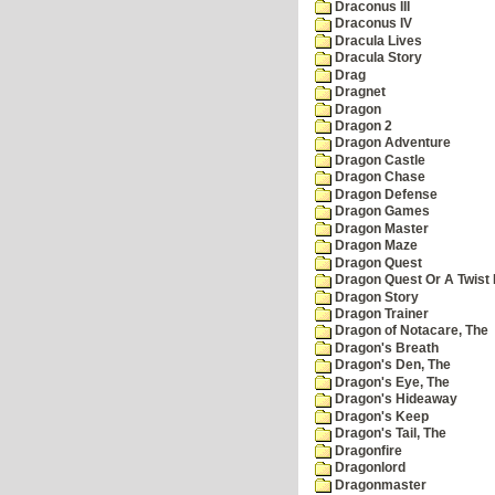
Draconus III
Draconus IV
Dracula Lives
Dracula Story
Drag
Dragnet
Dragon
Dragon 2
Dragon Adventure
Dragon Castle
Dragon Chase
Dragon Defense
Dragon Games
Dragon Master
Dragon Maze
Dragon Quest
Dragon Quest Or A Twist I
Dragon Story
Dragon Trainer
Dragon of Notacare, The
Dragon's Breath
Dragon's Den, The
Dragon's Eye, The
Dragon's Hideaway
Dragon's Keep
Dragon's Tail, The
Dragonfire
Dragonlord
Dragonmaster