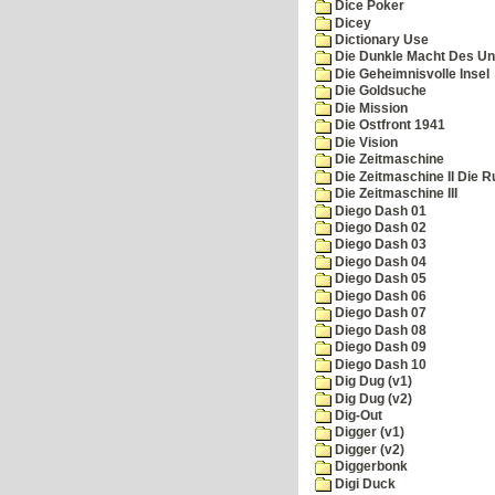
Dice Poker
Dicey
Dictionary Use
Die Dunkle Macht Des Un
Die Geheimnisvolle Insel
Die Goldsuche
Die Mission
Die Ostfront 1941
Die Vision
Die Zeitmaschine
Die Zeitmaschine II Die 
Die Zeitmaschine III
Diego Dash 01
Diego Dash 02
Diego Dash 03
Diego Dash 04
Diego Dash 05
Diego Dash 06
Diego Dash 07
Diego Dash 08
Diego Dash 09
Diego Dash 10
Dig Dug (v1)
Dig Dug (v2)
Dig-Out
Digger (v1)
Digger (v2)
Diggerbonk
Digi Duck