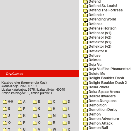
Defend
Defend St. Louis!
Defend The Fortress
Defender
Defending World
Defense
Defense Horizon
Defensor (v1)
Defensor (v2)
Deflektor (v1)
Deflektor (v2)
Deflektor II
Defuse
Deimos
Deja Vu
Deja Vu Eine Phantastisc
Delete Me
Gry/Games
Delight Boulder Dash
Katalog gier (konwencja Kaz)
Delight Boulder Dash 2
Aktualizacja: 2026-07-19
Delka Zivota
Liczba katalogów: 8878, liczba plików: 40040
Delta Space Arena
Zmian katalogów: 1, zmian plików: 1
Deluxe Invaders
Demo-Dungeons
0-9
A
B
C
D
Demolition
E
F
G
H
I
Demolition Derby
Demon
J
K
L
M
N
Demon Adventure
O
P
Q
R
S
Demon Attack
Demon Ball
T
U
V
W
X