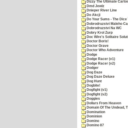
Dizzy The Ultimate Carto
Dmd Jewlz
Dnieper River Line
Do Akcji
Do Your Sums - The Dice 
Dobrodruzstvi Maleho Cap
Dobrodruzstvi Na WC
Dobry Krol Zurp
Doc Wire's Solitaire Solut
Doctor Boris!
Doctor Grave
Doctor Who Adventure
Dodge
Dodge Racer (v1)
Dodge Racer (v2)
Dodger
Dog Daze
Dog Daze Deluxe
Dog Hunt
Dogbite!
Dogfight (v1)
Dogfight (v2)
Doggies
Dollars From Heaven
Domain Of The Undead, 
Domination
Dominion
Domino
Domino 87