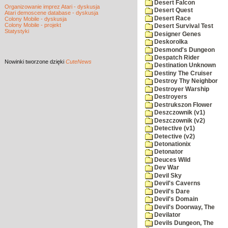
Desert Falcon
Organizowanie imprez Atari - dyskusja
Desert Quest
Atari demoscene database - dyskusja
Desert Race
Colony Mobile - dyskusja
Colony Mobile - projekt
Desert Survival Test
Statystyki
Designer Genes
Deskorolka
Desmond's Dungeon
Despatch Rider
Nowinki
tworzone dzięki
CuteNews
Destination Unknown
Destiny The Cruiser
Destroy Thy Neighbor
Destroyer Warship
Destroyers
Destrukszon Flower
Deszczownik (v1)
Deszczownik (v2)
Detective (v1)
Detective (v2)
Detonationix
Detonator
Deuces Wild
Dev War
Devil Sky
Devil's Caverns
Devil's Dare
Devil's Domain
Devil's Doorway, The
Devilator
Devils Dungeon, The