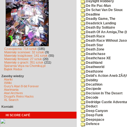
Daylight Robbery
De Re Pac-Man
De Schat Van De Sioux
Deadline
Deadly Game, The
Deadstick Landing
Death By Solitaire
Death Of An Amiga,The (b
Death Race
Death Race Without Jaso
Death Star
Czasopisma: 714 sztuk
(185)
Death Zone
Materiały scenowe: 32 sztuki
(9)
Deathchase
Materiały książkowe: 141 sztuk
(55)
Deathchase XE
Materiały firmowe: 27 sztuk
(20)
Materiały o grach: 351 sztuk
(211)
Deathland
Spiżarnia Voya na Chomikuj.pl
Deathworld
Bajtek Redux
Deathzone
Debil's Action Aneb ZĂĄ
Zasoby wiedzy
Atariki
Debility
XWiki
Decathlon
Gury's Atari 8-bit Forever
Decipede
Atarimania
Atari Archives
Decision In The Desert
Drygol's Retro Hacks
Decode
XL Search
Dedridge Castle Adventu
Deduct
Kontakt
Deep Canyon
HI SCORE CAFÉ
Deep Funk
Deepspace
Defence