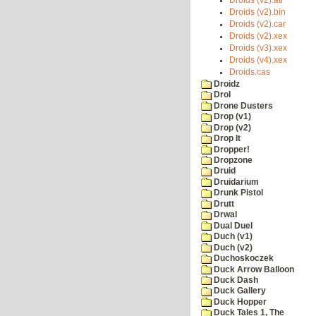
Droids (v2).bin
Droids (v2).car
Droids (v2).xex
Droids (v3).xex
Droids (v4).xex
Droids.cas
Droidz
Drol
Drone Dusters
Drop (v1)
Drop (v2)
Drop It
Dropper!
Dropzone
Druid
Druidarium
Drunk Pistol
Drutt
Drwal
Dual Duel
Duch (v1)
Duch (v2)
Duchoskoczek
Duck Arrow Balloon
Duck Dash
Duck Gallery
Duck Hopper
Duck Tales 1, The