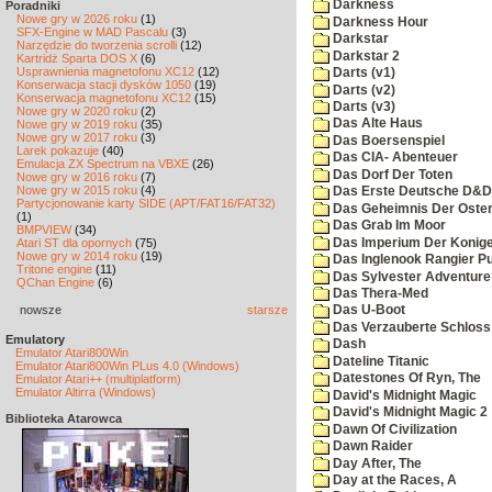
Darkness
Poradniki
Nowe gry w 2026 roku
(1)
Darkness Hour
SFX-Engine w MAD Pascalu
(3)
Darkstar
Narzędzie do tworzenia scrolli
(12)
Darkstar 2
Kartridż Sparta DOS X
(6)
Usprawnienia magnetofonu XC12
(12)
Darts (v1)
Konserwacja stacji dysków 1050
(19)
Darts (v2)
Konserwacja magnetofonu XC12
(15)
Darts (v3)
Nowe gry w 2020 roku
(2)
Das Alte Haus
Nowe gry w 2019 roku
(35)
Nowe gry w 2017 roku
(3)
Das Boersenspiel
Larek pokazuje
(40)
Das CIA- Abenteuer
Emulacja ZX Spectrum na VBXE
(26)
Das Dorf Der Toten
Nowe gry w 2016 roku
(7)
Nowe gry w 2015 roku
(4)
Das Erste Deutsche D&D
Partycjonowanie karty SIDE (APT/FAT16/FAT32)
Das Geheimnis Der Oster
(1)
Das Grab Im Moor
BMPVIEW
(34)
Das Imperium Der Konig
Atari ST dla opornych
(75)
Nowe gry w 2014 roku
(19)
Das Inglenook Rangier Pu
Tritone engine
(11)
Das Sylvester Adventure
QChan Engine
(6)
Das Thera-Med
nowsze
starsze
Das U-Boot
Das Verzauberte Schloss
Emulatory
Dash
Emulator Atari800Win
Dateline Titanic
Emulator Atari800Win PLus 4.0 (Windows)
Datestones Of Ryn, The
Emulator Atari++ (multiplatform)
Emulator Altirra (Windows)
David's Midnight Magic
David's Midnight Magic 2
Biblioteka Atarowca
Dawn Of Civilization
Dawn Raider
Day After, The
Day at the Races, A