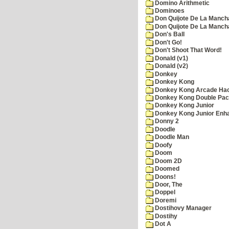
Domino Arithmetic
Dominoes
Don Quijote De La Manch
Don Quijote De La Manch
Don's Ball
Don't Go!
Don't Shoot That Word!
Donald (v1)
Donald (v2)
Donkey
Donkey Kong
Donkey Kong Arcade Ha
Donkey Kong Double Pa
Donkey Kong Junior
Donkey Kong Junior Enh
Donny 2
Doodle
Doodle Man
Doofy
Doom
Doom 2D
Doomed
Doons!
Door, The
Doppel
Doremi
Dostihovy Manager
Dostihy
Dot A