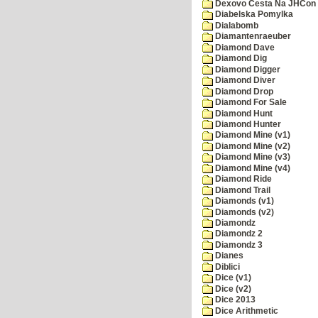
Dexovo Cesta Na JHCon
Diabelska Pomylka
Dialabomb
Diamantenraeuber
Diamond Dave
Diamond Dig
Diamond Digger
Diamond Diver
Diamond Drop
Diamond For Sale
Diamond Hunt
Diamond Hunter
Diamond Mine (v1)
Diamond Mine (v2)
Diamond Mine (v3)
Diamond Mine (v4)
Diamond Ride
Diamond Trail
Diamonds (v1)
Diamonds (v2)
Diamondz
Diamondz 2
Diamondz 3
Dianes
Diblici
Dice (v1)
Dice (v2)
Dice 2013
Dice Arithmetic