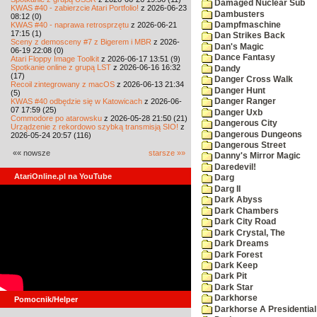
Damaged Nuclear Sub
KWAS #40 - zabierzcie Atari Portfolio!
z 2026-06-23
Dambusters
08:12 (0)
KWAS #40 - naprawa retrosprzętu
z 2026-06-21
Dampfmaschine
17:15 (1)
Dan Strikes Back
Sceny z demosceny #7 z Bigerem i MBR
z 2026-
Dan's Magic
06-19 22:08 (0)
Dance Fantasy
Atari Floppy Image Toolkit
z 2026-06-17 13:51 (9)
Spotkanie online z grupą LST
z 2026-06-16 16:32
Dandy
(17)
Danger Cross Walk
Recoil zintegrowany z macOS
z 2026-06-13 21:34
Danger Hunt
(5)
KWAS #40 odbędzie się w Katowicach
z 2026-06-
Danger Ranger
07 17:59 (25)
Danger Uxb
Commodore po atarowsku
z 2026-05-28 21:50 (21)
Dangerous City
Urządzenie z rekordowo szybką transmisją SIO!
z
Dangerous Dungeons
2026-05-24 20:57 (116)
Dangerous Street
«« nowsze
starsze »»
Danny's Mirror Magic
Daredevil!
AtariOnline.pl na YouTube
Darg
Darg II
Dark Abyss
Dark Chambers
Dark City Road
Dark Crystal, The
Dark Dreams
Dark Forest
Dark Keep
Dark Pit
Dark Star
Darkhorse
Pomocnik/Helper
Darkhorse A Presidentia