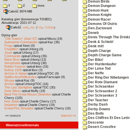
Demon Birds
Y
Z
inne
Demon Dungeon
Demon Hunt
Całość 3074 MB
Demon Knight
Katalog gier (konwencja TOSEC)
Demon Racer
Aktualizacja: 2021-07-11
Demons Of Osiris
Całość
,
md5
sha
(
7-Zip
,
TUGZip
)
Den Zuctovani
Deneb
Opisy gier
Denis Through The Drinki
"Old Towers" (Atari ST)
opisał Misza (19)
Denk & Schieb!
Submarine Commander
opisał Kaz (36)
Frogs
opisał Xeen (0)
Denk mit!
Choplifter!
opisał Urborg (0)
Depth Charge
Joust
opisał Urborg (17)
Depth Charge Game
Commando
opisał Urborg (35)
Mario Bros
opisał Urborg (13)
Der Blitz!
Xenophobe
opisał Urborg (36)
Der Hurdenlaufer
Robbo Forever
opisał tbxx (16)
Der Leise Tod
Kolony 2106
opisał tbxx (3)
Der Neffe
Archon II: Adept
opisał Urborg/TDC (9)
Spitfire Ace/Hellcat Ace
opisał Farscape (9)
Der Ring Der Nibelungen
Wyspa
opisał Kaz (9)
Der Rote Diamant
Archon
opisał Urborg/TDC (16)
Der Schraenker
The Last Starfighter
opisał TDC (30)
Dwie Wieże
opisał Muffy (19)
Der Schraenker 2
Basil The Great Mouse Detective
opisał Charlie
Der Schraenker 3
Cherry (125)
Der Taucher
Inny Świat
opisał Charlie Cherry (17)
Derby Dash
Inspektor
opisał Charlie Cherry (19)
Grand Prix Simulator
opisał Charlie Cherry (16)
Derby Downs
Des Bells
«« nowsze
starsze »»
Des Chiffres Et Des Lett
Descente
Wewnętrzne/Internals
Desert Crossfire