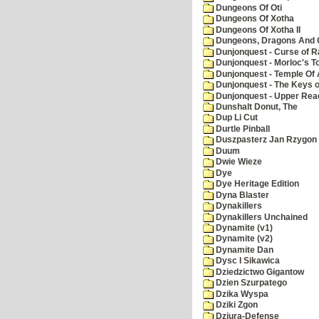
Dungeons Of Oti
Dungeons Of Xotha
Dungeons Of Xotha II
Dungeons, Dragons And O
Dunjonquest - Curse of R
Dunjonquest - Morloc's T
Dunjonquest - Temple Of 
Dunjonquest - The Keys 
Dunjonquest - Upper Rea
Dunshalt Donut, The
Dup Li Cut
Durtle Pinball
Duszpasterz Jan Rzygon
Duum
Dwie Wieze
Dye
Dye Heritage Edition
Dyna Blaster
Dynakillers
Dynakillers Unchained
Dynamite (v1)
Dynamite (v2)
Dynamite Dan
Dysc I Sikawica
Dziedzictwo Gigantow
Dzien Szurpatego
Dzika Wyspa
Dziki Zgon
Dziura-Defense