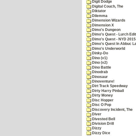
Digit Dodge
Digital Couch, The
Diktator
Dilemma
Dimension Wizards
Dimension X
Dimo's Dungeon
Dimo's Quest - Lurch Edit
Dimo's Quest - NYD 2015 
Dimo's Quest In Abbuc L
Dimo's Underworld
Dinky-Do
Dino (v1)
Dino (v2)
Dino Battle
Dinodrab
Dinosaur
Dinoventure!
Dirt Track Speedway
Dirty Harry Pinball
Dirty Money
Disc Hopper
Disc O Pop
Discovery Incident, The
Diver
Divested Bell
Division Drill
Dizzy
Dizzy Dice