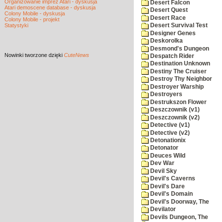
Organizowanie imprez Atari - dyskusja
Desert Falcon
Atari demoscene database - dyskusja
Desert Quest
Colony Mobile - dyskusja
Desert Race
Colony Mobile - projekt
Statystyki
Desert Survival Test
Designer Genes
Deskorolka
Desmond's Dungeon
Nowinki
tworzone dzięki
CuteNews
Despatch Rider
Destination Unknown
Destiny The Cruiser
Destroy Thy Neighbor
Destroyer Warship
Destroyers
Destrukszon Flower
Deszczownik (v1)
Deszczownik (v2)
Detective (v1)
Detective (v2)
Detonationix
Detonator
Deuces Wild
Dev War
Devil Sky
Devil's Caverns
Devil's Dare
Devil's Domain
Devil's Doorway, The
Devilator
Devils Dungeon, The