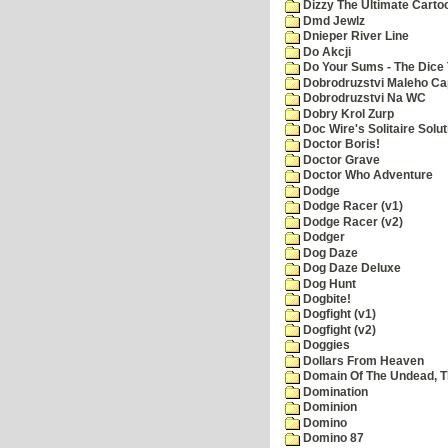
Dizzy The Ultimate Carto
Dmd Jewlz
Dnieper River Line
Do Akcji
Do Your Sums - The Dice 
Dobrodruzstvi Maleho Cap
Dobrodruzstvi Na WC
Dobry Krol Zurp
Doc Wire's Solitaire Solut
Doctor Boris!
Doctor Grave
Doctor Who Adventure
Dodge
Dodge Racer (v1)
Dodge Racer (v2)
Dodger
Dog Daze
Dog Daze Deluxe
Dog Hunt
Dogbite!
Dogfight (v1)
Dogfight (v2)
Doggies
Dollars From Heaven
Domain Of The Undead, 
Domination
Dominion
Domino
Domino 87