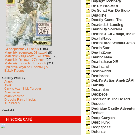
Daylight Robbery
De Re Pac-Man
De Schat Van De Sioux
Deadline
Deadly Game, The
Deadstick Landing
Death By Solitaire
Death Of An Amiga,The (b
Death Race
Death Race Without Jaso
Death Star
Czasopisma: 714 sztuk
(185)
Materiały scenowe: 32 sztuki
(9)
Death Zone
Materiały książkowe: 141 sztuk
(55)
Deathchase
Materiały firmowe: 27 sztuk
(20)
Deathchase XE
Materiały o grach: 351 sztuk
(211)
Deathland
Spiżarnia Voya na Chomikuj.pl
Bajtek Redux
Deathworld
Deathzone
Zasoby wiedzy
Debil's Action Aneb ZĂĄ
Atariki
XWiki
Debility
Gury's Atari 8-bit Forever
Decathlon
Atarimania
Decipede
Atari Archives
Decision In The Desert
Drygol's Retro Hacks
XL Search
Decode
Dedridge Castle Adventu
Kontakt
Deduct
Deep Canyon
HI SCORE CAFÉ
Deep Funk
Deepspace
Defence