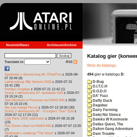
Nowinki/News
Archiwum/Archive
Katalog gier (konwe
Translate to
RSS
Wróc do katalogu
494
gier w katalogu
D
:
Spotkanie z demosceną #9: STeel/Tori
z 2026-08-
07 20:49 (8)
D-Bug
Letnia edycja Silly Venture 2026
z 2026-07-31
15:41 (38)
D.I.T.C.H
Pamięci Jurgiego
z 2026-07-21 12:42 (1)
D.O.D.O
Sceny z demosceny #7: opowiada SuN
z 2026-07-
DA' Fuzz
19 15:24 (2)
Atari Muzeum w Poznaniu na KWAS #40
z 2026-
Daffy Duck
07-16 16:10 (4)
Dagobar
Nie żyje kolega Pecuś
z 2026-07-13 18:00 (30)
Dairy Farming
Sceny z demosceny #7 - Grzegorz "Sun" Żyła
z
Dalej Niz Slonce
2026-07-12 17:29 (12)
Lost Party 2026 nadchodzi
z 2026-07-08 15:28
Daleko W Kosmosie
(23)
Dallas Quest, The
Pan Zenon i Atari na KWAS #40
z 2026-07-07 13:25
Dalton Gang Adventure
(7)
Spotkanie z redakcją "The Voice"
z 2026-07-04
Dam Trouble
07:42 (9)