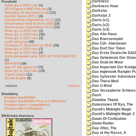
Darkness
Poradniki
Nowe gry w 2026 roku
(1)
Darkness Hour
SFX-Engine w MAD Pascalu
(3)
Darkstar
Narzędzie do tworzenia scrolli
(12)
Darkstar 2
Kartridż Sparta DOS X
(6)
Usprawnienia magnetofonu XC12
(12)
Darts (v1)
Konserwacja stacji dysków 1050
(19)
Darts (v2)
Konserwacja magnetofonu XC12
(15)
Darts (v3)
Nowe gry w 2020 roku
(2)
Das Alte Haus
Nowe gry w 2019 roku
(35)
Nowe gry w 2017 roku
(3)
Das Boersenspiel
Larek pokazuje
(40)
Das CIA- Abenteuer
Emulacja ZX Spectrum na VBXE
(26)
Das Dorf Der Toten
Nowe gry w 2016 roku
(7)
Nowe gry w 2015 roku
(4)
Das Erste Deutsche D&D
Partycjonowanie karty SIDE (APT/FAT16/FAT32)
Das Geheimnis Der Oster
(1)
Das Grab Im Moor
BMPVIEW
(34)
Das Imperium Der Konig
Atari ST dla opornych
(75)
Nowe gry w 2014 roku
(19)
Das Inglenook Rangier Pu
Tritone engine
(11)
Das Sylvester Adventure
QChan Engine
(6)
Das Thera-Med
nowsze
starsze
Das U-Boot
Das Verzauberte Schloss
Emulatory
Dash
Emulator Atari800Win
Dateline Titanic
Emulator Atari800Win PLus 4.0 (Windows)
Datestones Of Ryn, The
Emulator Atari++ (multiplatform)
Emulator Altirra (Windows)
David's Midnight Magic
David's Midnight Magic 2
Biblioteka Atarowca
Dawn Of Civilization
Dawn Raider
Day After, The
Day at the Races, A