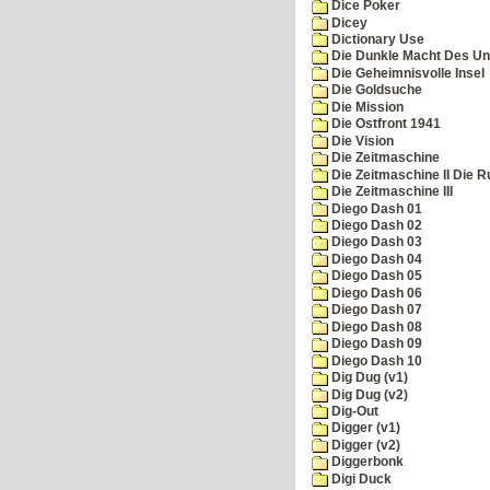
Dice Poker
Dicey
Dictionary Use
Die Dunkle Macht Des Un
Die Geheimnisvolle Insel
Die Goldsuche
Die Mission
Die Ostfront 1941
Die Vision
Die Zeitmaschine
Die Zeitmaschine II Die 
Die Zeitmaschine III
Diego Dash 01
Diego Dash 02
Diego Dash 03
Diego Dash 04
Diego Dash 05
Diego Dash 06
Diego Dash 07
Diego Dash 08
Diego Dash 09
Diego Dash 10
Dig Dug (v1)
Dig Dug (v2)
Dig-Out
Digger (v1)
Digger (v2)
Diggerbonk
Digi Duck