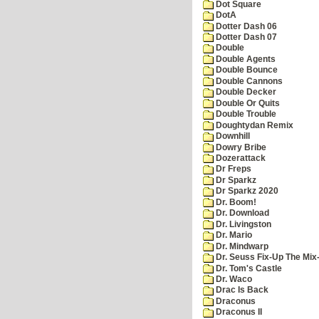
Dot Square
DotA
Dotter Dash 06
Dotter Dash 07
Double
Double Agents
Double Bounce
Double Cannons
Double Decker
Double Or Quits
Double Trouble
Doughtydan Remix
Downhill
Dowry Bribe
Dozerattack
Dr Freps
Dr Sparkz
Dr Sparkz 2020
Dr. Boom!
Dr. Download
Dr. Livingston
Dr. Mario
Dr. Mindwarp
Dr. Seuss Fix-Up The Mix
Dr. Tom's Castle
Dr. Waco
Drac Is Back
Draconus
Draconus II