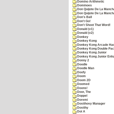
Domino Arithmetic
Dominoes
Don Quijote De La Manch
Don Quijote De La Manch
Don's Ball
Don't Go!
Don't Shoot That Word!
Donald (v1)
Donald (v2)
Donkey
Donkey Kong
Donkey Kong Arcade Ha
Donkey Kong Double Pa
Donkey Kong Junior
Donkey Kong Junior Enh
Donny 2
Doodle
Doodle Man
Doofy
Doom
Doom 2D
Doomed
Doons!
Door, The
Doppel
Doremi
Dostihovy Manager
Dostihy
Dot A