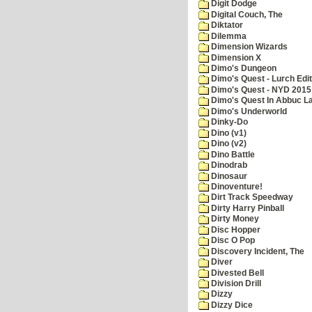
Digit Dodge
Digital Couch, The
Diktator
Dilemma
Dimension Wizards
Dimension X
Dimo's Dungeon
Dimo's Quest - Lurch Edit
Dimo's Quest - NYD 2015 
Dimo's Quest In Abbuc L
Dimo's Underworld
Dinky-Do
Dino (v1)
Dino (v2)
Dino Battle
Dinodrab
Dinosaur
Dinoventure!
Dirt Track Speedway
Dirty Harry Pinball
Dirty Money
Disc Hopper
Disc O Pop
Discovery Incident, The
Diver
Divested Bell
Division Drill
Dizzy
Dizzy Dice