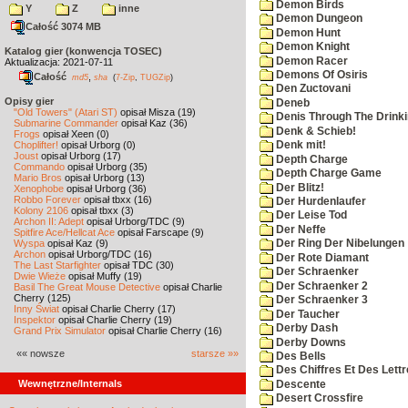
Demon Birds
Y
Z
inne
Demon Dungeon
Całość 3074 MB
Demon Hunt
Demon Knight
Katalog gier (konwencja TOSEC)
Demon Racer
Aktualizacja: 2021-07-11
Demons Of Osiris
Całość
,
md5
sha
(
7-Zip
,
TUGZip
)
Den Zuctovani
Opisy gier
Deneb
"Old Towers" (Atari ST)
opisał Misza (19)
Denis Through The Drinki
Submarine Commander
opisał Kaz (36)
Denk & Schieb!
Frogs
opisał Xeen (0)
Choplifter!
opisał Urborg (0)
Denk mit!
Joust
opisał Urborg (17)
Depth Charge
Commando
opisał Urborg (35)
Depth Charge Game
Mario Bros
opisał Urborg (13)
Der Blitz!
Xenophobe
opisał Urborg (36)
Robbo Forever
opisał tbxx (16)
Der Hurdenlaufer
Kolony 2106
opisał tbxx (3)
Der Leise Tod
Archon II: Adept
opisał Urborg/TDC (9)
Der Neffe
Spitfire Ace/Hellcat Ace
opisał Farscape (9)
Wyspa
opisał Kaz (9)
Der Ring Der Nibelungen
Archon
opisał Urborg/TDC (16)
Der Rote Diamant
The Last Starfighter
opisał TDC (30)
Der Schraenker
Dwie Wieże
opisał Muffy (19)
Der Schraenker 2
Basil The Great Mouse Detective
opisał Charlie
Cherry (125)
Der Schraenker 3
Inny Świat
opisał Charlie Cherry (17)
Der Taucher
Inspektor
opisał Charlie Cherry (19)
Derby Dash
Grand Prix Simulator
opisał Charlie Cherry (16)
Derby Downs
«« nowsze
starsze »»
Des Bells
Des Chiffres Et Des Lett
Wewnętrzne/Internals
Descente
Desert Crossfire