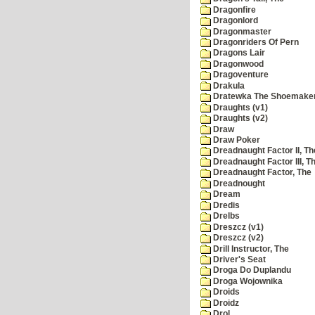
Dragonfire
Dragonlord
Dragonmaster
Dragonriders Of Pern
Dragons Lair
Dragonwood
Dragoventure
Drakula
Dratewka The Shoemake
Draughts (v1)
Draughts (v2)
Draw
Draw Poker
Dreadnaught Factor II, Th
Dreadnaught Factor III, T
Dreadnaught Factor, The
Dreadnought
Dream
Dredis
Drelbs
Dreszcz (v1)
Dreszcz (v2)
Drill Instructor, The
Driver's Seat
Droga Do Duplandu
Droga Wojownika
Droids
Droidz
Drol