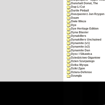
Dunshalt Donut, The
Dup Li Cut
Durtle Pinball
Duszpasterz Jan Rzygon
Duum
Dwie Wieze
Dye
Dye Heritage Edition
Dyna Blaster
Dynakillers
Dynakillers Unchained
Dynamite (v1)
Dynamite (v2)
Dynamite Dan
Dysc I Sikawica
Dziedzictwo Gigantow
Dzien Szurpatego
Dzika Wyspa
Dziki Zgon
Dziura-Defense
Dzungla