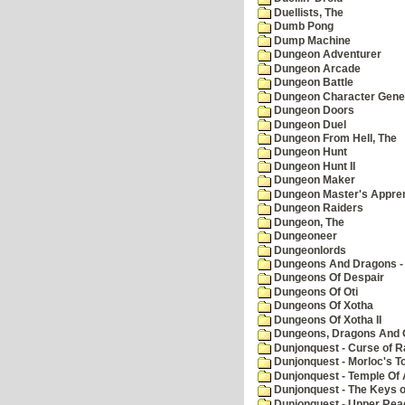
Duellists, The
Dumb Pong
Dump Machine
Dungeon Adventurer
Dungeon Arcade
Dungeon Battle
Dungeon Character Gene
Dungeon Doors
Dungeon Duel
Dungeon From Hell, The
Dungeon Hunt
Dungeon Hunt II
Dungeon Maker
Dungeon Master's Appren
Dungeon Raiders
Dungeon, The
Dungeoneer
Dungeonlords
Dungeons And Dragons - 
Dungeons Of Despair
Dungeons Of Oti
Dungeons Of Xotha
Dungeons Of Xotha II
Dungeons, Dragons And O
Dunjonquest - Curse of R
Dunjonquest - Morloc's T
Dunjonquest - Temple Of 
Dunjonquest - The Keys 
Dunjonquest - Upper Rea