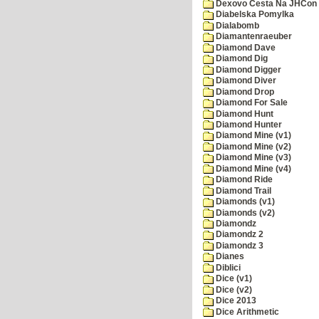
Dexovo Cesta Na JHCon
Diabelska Pomylka
Dialabomb
Diamantenraeuber
Diamond Dave
Diamond Dig
Diamond Digger
Diamond Diver
Diamond Drop
Diamond For Sale
Diamond Hunt
Diamond Hunter
Diamond Mine (v1)
Diamond Mine (v2)
Diamond Mine (v3)
Diamond Mine (v4)
Diamond Ride
Diamond Trail
Diamonds (v1)
Diamonds (v2)
Diamondz
Diamondz 2
Diamondz 3
Dianes
Diblici
Dice (v1)
Dice (v2)
Dice 2013
Dice Arithmetic