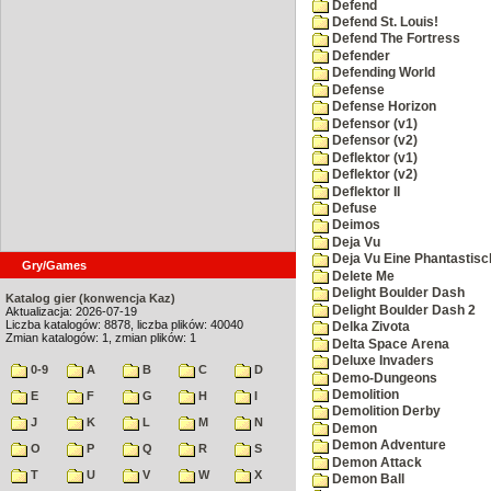
Defend
Defend St. Louis!
Defend The Fortress
Defender
Defending World
Defense
Defense Horizon
Defensor (v1)
Defensor (v2)
Deflektor (v1)
Deflektor (v2)
Deflektor II
Defuse
Deimos
Deja Vu
Deja Vu Eine Phantastisc
Gry/Games
Delete Me
Delight Boulder Dash
Katalog gier (konwencja Kaz)
Delight Boulder Dash 2
Aktualizacja: 2026-07-19
Liczba katalogów: 8878, liczba plików: 40040
Delka Zivota
Zmian katalogów: 1, zmian plików: 1
Delta Space Arena
Deluxe Invaders
0-9
A
B
C
D
Demo-Dungeons
Demolition
E
F
G
H
I
Demolition Derby
J
K
L
M
N
Demon
Demon Adventure
O
P
Q
R
S
Demon Attack
T
U
V
W
X
Demon Ball