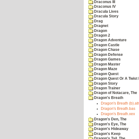
Draconus III
Draconus IV
Dracula Lives
Dracula Story
Drag
Dragnet
Dragon
Dragon 2
Dragon Adventure
Dragon Castle
Dragon Chase
Dragon Defense
Dragon Games
Dragon Master
Dragon Maze
Dragon Quest
Dragon Quest Or A Twist I
Dragon Story
Dragon Trainer
Dragon of Notacare, The
Dragon's Breath
Dragon's Breath (b).atr
Dragon's Breath.bas
Dragon's Breath.xex
Dragon's Den, The
Dragon's Eye, The
Dragon's Hideaway
Dragon's Keep
Dragon's Tail, The