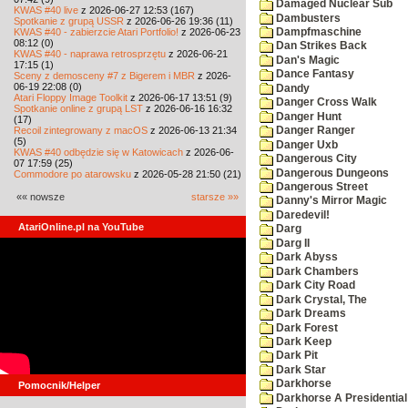
Damaged Nuclear Sub
KWAS #40 live
z 2026-06-27 12:53 (167)
Dambusters
Spotkanie z grupą USSR
z 2026-06-26 19:36 (11)
KWAS #40 - zabierzcie Atari Portfolio!
z 2026-06-23
Dampfmaschine
08:12 (0)
Dan Strikes Back
KWAS #40 - naprawa retrosprzętu
z 2026-06-21
Dan's Magic
17:15 (1)
Dance Fantasy
Sceny z demosceny #7 z Bigerem i MBR
z 2026-
06-19 22:08 (0)
Dandy
Atari Floppy Image Toolkit
z 2026-06-17 13:51 (9)
Danger Cross Walk
Spotkanie online z grupą LST
z 2026-06-16 16:32
Danger Hunt
(17)
Recoil zintegrowany z macOS
z 2026-06-13 21:34
Danger Ranger
(5)
Danger Uxb
KWAS #40 odbędzie się w Katowicach
z 2026-06-
Dangerous City
07 17:59 (25)
Dangerous Dungeons
Commodore po atarowsku
z 2026-05-28 21:50 (21)
Dangerous Street
«« nowsze
starsze »»
Danny's Mirror Magic
Daredevil!
AtariOnline.pl na YouTube
Darg
Darg II
Dark Abyss
Dark Chambers
Dark City Road
Dark Crystal, The
Dark Dreams
Dark Forest
Dark Keep
Dark Pit
Dark Star
Darkhorse
Pomocnik/Helper
Darkhorse A Presidentia