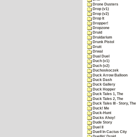
Drone Dusters
Drop (v1)
Drop (v2)
Drop It
Dropper!
Dropzone
Druid
Druidarium
Drunk Pistol
Drutt
Drwal
Dual Duel
Duch (v1)
Duch (v2)
Duchoskoczek
Duck Arrow Balloon
Duck Dash
Duck Gallery
Duck Hopper
Duck Tales 1, The
Duck Tales 2, The
Duck Tales III - Story, The
Duck! Me
Duck-Hunt
Ducks Ahoy!
Dude Story
Duel II
Duell In Cactus City
Duellin' Droid